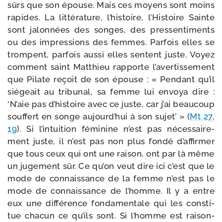
sûrs que son épouse. Mais ces moyens sont moins
rapides. La lit­té­ra­ture, l’histoire, l’Histoire Sainte
sont jalon­nées des songes, des pres­sen­ti­ments
ou des impres­sions des femmes. Parfois elles se
trompent, par­fois aus­si elles sentent juste. Voyez
com­ment saint Matthieu rap­porte l’avertissement
que Pilate reçoit de son épouse : « Pendant qu’il
sié­geait au tri­bu­nal, sa femme lui envoya dire :
‘N’aie pas d’histoire avec ce juste, car j’ai beau­coup
souf­fert en songe aujourd’hui à son sujet’ » (
Mt 27,
19
). Si l’intuition fémi­nine n’est pas néces­sai­re­
ment juste, il n’est pas non plus fon­dé d’affirmer
que tous ceux qui ont une rai­son, ont par là même
un juge­ment sûr. Ce qu’on veut dire ici c’est que le
mode de connais­sance de la femme n’est pas le
mode de connais­sance de l’homme. Il y a entre
eux une dif­fé­rence fon­da­men­tale qui les consti­
tue cha­cun ce qu’ils sont. Si l’homme est rai­son­