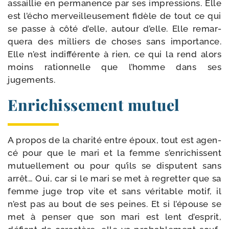
assaillie en per­ma­nence par ses impres­sions. Elle
est l’écho mer­veilleu­se­ment fidèle de tout ce qui
se passe à côté d’elle, autour d’elle. Elle remar­
que­ra des mil­liers de choses sans impor­tance.
Elle n’est indif­fé­rente à rien, ce qui la rend alors
moins ration­nelle que l’homme dans ses
jugements.
Enrichissement mutuel
A pro­pos de la cha­ri­té entre époux, tout est agen­
cé pour que le mari et la femme s’enrichissent
mutuel­le­ment ou pour qu’ils se dis­putent sans
arrêt… Oui, car si le mari se met à regret­ter que sa
femme juge trop vite et sans véri­table motif, il
n’est pas au bout de ses peines. Et si l’épouse se
met à pen­ser que son mari est lent d’esprit,