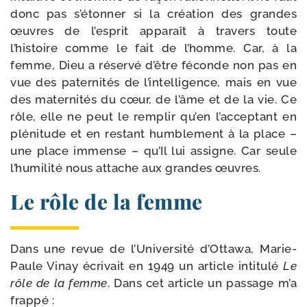
donc pas s’étonner si la créa­tion des grandes
œuvres de l’esprit appa­raît à tra­vers toute
l’histoire comme le fait de l’homme. Car, à la
femme, Dieu a réser­vé d’être féconde non pas en
vue des pater­ni­tés de l’intelligence, mais en vue
des mater­ni­tés du cœur, de l’âme et de la vie. Ce
rôle, elle ne peut le rem­plir qu’en l’acceptant en
plé­ni­tude et en res­tant hum­ble­ment à la place –
une place immense – qu’Il lui assigne. Car seule
l’humilité nous attache aux grandes œuvres.
Le rôle de la femme
Dans une revue de l’Université d’Ottawa, Marie-​
Paule Vinay écri­vait en 1949 un article inti­tu­lé
Le
rôle de la femme
. Dans cet article un pas­sage m’a
frappé :