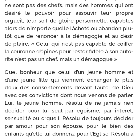
ne sont pas des chefs, mais des hommes qui ont
dési­ré le pou­voir pour assou­vir leur propre
orgueil, leur soif de gloire per­son­nelle, capables
alors de n’importe quelle lâche­té ou aban­don plu­
tôt que de renon­cer à la déma­go­gie et au désir
de plaire. « Celui qui n’est pas capable de coif­fer
la cou­ronne d’épines pour res­ter fidèle à son auto­
ri­té n’est pas un chef, mais un démagogue ».
Quel bon­heur que celui d’un jeune homme et
d’une jeune fille qui viennent échan­ger le plus
doux des consen­te­ments devant l’autel de Dieu
avec ces convic­tions dont nous venons de par­ler.
Lui, le jeune homme, réso­lu de ne jamais rien
déci­der pour lui seul par égoïsme, par inté­rêt,
sen­sua­li­té ou orgueil. Résolu de tou­jours déci­der
par amour pour son épouse, pour le bien des
enfants qu’elle lui don­ne­ra, pour l’Eglise. Résolu à