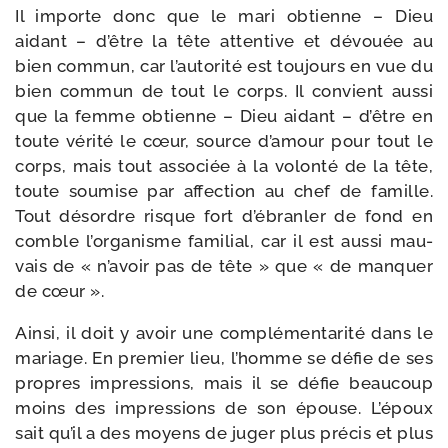
Il importe donc que le mari obtienne – Dieu
aidant – d’être la tête atten­tive et dévouée au
bien com­mun, car l’autorité est tou­jours en vue du
bien com­mun de tout le corps. Il convient aus­si
que la femme obtienne – Dieu aidant – d’être en
toute véri­té le cœur, source d’amour pour tout le
corps, mais tout asso­ciée à la volon­té de la tête,
toute sou­mise par affec­tion au chef de famille.
Tout désordre risque fort d’ébranler de fond en
comble l’organisme fami­lial, car il est aus­si mau­
vais de « n’avoir pas de tête » que « de man­quer
de cœur ».
Ainsi, il doit y avoir une com­plé­men­ta­ri­té dans le
mariage. En pre­mier lieu, l’homme se défie de ses
propres impres­sions, mais il se défie beau­coup
moins des impres­sions de son épouse. L’époux
sait qu’il a des moyens de juger plus pré­cis et plus