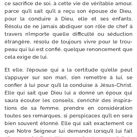
ce sacri­fice de soi, à cette vie de véri­table amour,
parce qu’il sait qu’il a reçu son épouse de Dieu,
pour la conduire à Dieu, elle et ses enfants.
Résolu de ne jamais abdi­quer son rôle de chef à
tra­vers n’importe quelle dif­fi­cul­té ou séduc­tion
étran­gère, réso­lu de tou­jours vivre pour le trou­
peau qui lui est confié, quelque renon­ce­ment que
cela exige de lui.
Et elle, l’épouse qui a la cer­ti­tude qu’elle peut
s’appuyer sur son mari, s’en remettre à lui, se
confier à lui pour qu’il la conduise à Jésus-​Christ.
Elle qui sait que Dieu lui a don­né un époux qui
sau­ra écou­ter les conseils, s’enrichir des ins­pi­ra­
tions de sa femme, prendre en consi­dé­ra­tion
toutes ses remarques, si pers­pi­caces qu’il en sera
bien sou­vent éton­né. Elle qui sait exac­te­ment ce
que Notre Seigneur lui demande lorsqu’il lui fait