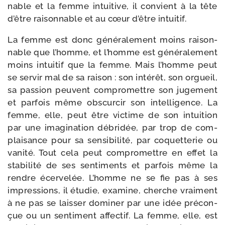
nable et la femme intui­tive, il convient à la tête
d’être rai­son­nable et au cœur d’être intuitif.
La femme est donc géné­ra­le­ment moins rai­son­
nable que l’homme, et l’homme est géné­ra­le­ment
moins intui­tif que la femme. Mais l’homme peut
se ser­vir mal de sa rai­son : son inté­rêt, son orgueil,
sa pas­sion peuvent com­pro­mettre son juge­ment
et par­fois même obs­cur­cir son intel­li­gence. La
femme, elle, peut être vic­time de son intui­tion
par une ima­gi­na­tion débri­dée, par trop de com­
plai­sance pour sa sen­si­bi­li­té, par coquet­te­rie ou
vani­té. Tout cela peut com­pro­mettre en effet la
sta­bi­li­té de ses sen­ti­ments et par­fois même la
rendre écer­ve­lée. L’homme ne se fie pas à ses
impres­sions, il étu­die, exa­mine, cherche vrai­ment
à ne pas se lais­ser domi­ner par une idée pré­con­
çue ou un sen­ti­ment affec­tif. La femme, elle, est