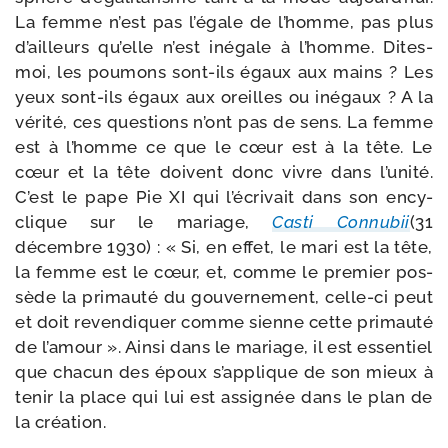
La femme n’est pas l’égale de l’homme, pas plus
d’ailleurs qu’elle n’est inégale à l’homme. Dites-​
moi, les pou­mons sont-​ils égaux aux mains ? Les
yeux sont-​ils égaux aux oreilles ou inégaux ? A la
véri­té, ces ques­tions n’ont pas de sens. La femme
est à l’homme ce que le cœur est à la tête. Le
cœur et la tête doivent donc vivre dans l’unité.
C’est le pape Pie XI qui l’écrivait dans son ency­
clique sur le mariage,
Casti Connubii
(31
décembre 1930) : « Si, en effet, le mari est la tête,
la femme est le cœur, et, comme le pre­mier pos­
sède la pri­mau­té du gou­ver­ne­ment, celle-​ci peut
et doit reven­di­quer comme sienne cette pri­mau­té
de l’amour ». Ainsi dans le mariage, il est essen­tiel
que cha­cun des époux s’applique de son mieux à
tenir la place qui lui est assi­gnée dans le plan de
la création.