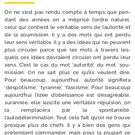
On ne s’est pas ren­du compte à temps que pen­
dant des années on a mépri­sé l’ordre natu­rel,
celui qui contient le véri­table sens de l’autorité et
de la sou­mis­sion. Il y a des mots qui ont per­du
leur sens véri­table. Il y a des idées qui ne peuvent
plus cir­cu­ler parce que les mots à tra­vers les­
quels ces idées devraient cir­cu­ler ont per­du leur
sens. C’est le cas du mot ‘auto­ri­té’, du mot ‘sou­
mis­sion’. On ne sait plus ce qu’ils veulent dire.
Pour beau­coup, aujourd’hui, auto­ri­té signi­fie­ra
‘des­po­tisme’, ‘tyran­nie’, ‘fas­cisme’. Pour beau­coup
aujourd’hui l’idée d’obéissance est désa­gréable,
sur­an­née, elle sus­cite une véri­table répul­sion, on
la rem­pla­ce­ra par la spon­ta­néi­té,
l’autodétermination. Tout cela fait qu’on ne trouve
presque plus de chefs. Il y a bien des gens qui
pré­tendent com­man­der, mais pour la plu­part ce