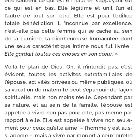
elle sou­tient ce qui est en haut en s’appuyant sur
ce qui est en bas. Elle légi­time et unit l’un et
l’autre de tout son être. Elle est pour l’édifice
totale béné­dic­tion. L ’incon­nue par excel­lence,
n’est-elle pas cette femme qui se cache au sein
de la Lumière, la bien­heu­reuse Immaculée dont
une seule carac­té­ris­tique intime nous fut livrée :
Elle gar­dait toutes ces choses en son cœur
. »
Voilà le plan de Dieu. Oh, il n’interdit pas, c’est
évident, toutes les acti­vi­tés extra­fa­mi­liales de
l’épouse, acti­vi­tés pri­vées ou même publiques, où
sa voca­tion de mater­ni­té peut s’épanouir de façon
spi­ri­tuelle, mais non moins réelle. Cependant par
sa nature, et au sein de la famille, l’épouse est
appe­lée à vivre non pas pour elle, pas même par
rap­port à elle. Elle est appe­lée à vivre non seule­
ment pour ceux qu’elle aime, – l’homme y est aus­
si appe­lé -, mais à vivre par rap­port à ceux qu’elle