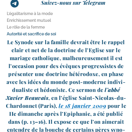
Suivez-nous sur Telegram
L’égalitarisme à la mode
Enrichissement mutuel
Le rôle de la femme
Autorité et sacrifice de soi
Le Synode sur la famille devrait être le rap­pel
clair et net de la doc­trine de l’Eglise sur le
mariage catho­lique, mal­heu­reu­se­ment il est
l’oc­ca­sion pour des évêques pro­gres­sistes de
pré­sen­ter une doc­trine hété­ro­doxe, en phase
avec les idées du monde post-​moderne indi­vi­
dua­liste et hédo­niste. Ce ser­mon de
l’ab­bé
Xavier Beauvais
, en l’é­glise Saint-​Nicolas-​du-​
Chardonnet (Paris),
le 18 jan­vier 2009
pour le
IIe dimanche après l’Epiphanie, a été publié
dans (p. 13–16). Il expose ce que l’on aime­rait
entendre de la bouche de cer­tains pères syno­