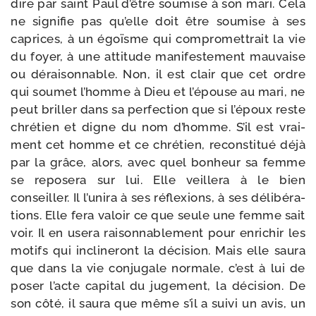
dire par saint Paul d’être sou­mise à son mari. Cela
ne signi­fie pas qu’elle doit être sou­mise à ses
caprices, à un égoïsme qui com­pro­met­trait la vie
du foyer, à une atti­tude mani­fes­te­ment mau­vaise
ou dérai­son­nable. Non, il est clair que cet ordre
qui sou­met l’homme à Dieu et l’épouse au mari, ne
peut briller dans sa per­fec­tion que si l’époux reste
chré­tien et digne du nom d’homme. S’il est vrai­
ment cet homme et ce chré­tien, recons­ti­tué déjà
par la grâce, alors, avec quel bon­heur sa femme
se repo­se­ra sur lui. Elle veille­ra à le bien
conseiller. Il l’unira à ses réflexions, à ses déli­bé­ra­
tions. Elle fera valoir ce que seule une femme sait
voir. Il en use­ra rai­son­na­ble­ment pour enri­chir les
motifs qui incli­ne­ront la déci­sion. Mais elle sau­ra
que dans la vie conju­gale nor­male, c’est à lui de
poser l’acte capi­tal du juge­ment, la déci­sion. De
son côté, il sau­ra que même s’il a sui­vi un avis, un