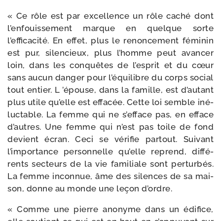
« Ce rôle est par excel­lence un rôle caché dont
l’enfouissement marque en quelque sorte
l’efficacité. En effet, plus le renon­ce­ment fémi­nin
est pur, silen­cieux, plus l’homme peut avan­cer
loin, dans les conquêtes de l’esprit et du cœur
sans aucun dan­ger pour l’équilibre du corps social
tout entier. L ’épouse, dans la famille, est d’autant
plus utile qu’elle est effa­cée. Cette loi semble iné­
luc­table. La femme qui ne s’efface pas, en efface
d’autres. Une femme qui n’est pas toile de fond
devient écran. Ceci se véri­fie par­tout. Suivant
l’importance per­son­nelle qu’elle reprend, dif­fé­
rents sec­teurs de la vie fami­liale sont per­tur­bés.
La femme incon­nue, âme des silences de sa mai­
son, donne au monde une leçon d’ordre.
« Comme une pierre ano­nyme dans un édi­fice,