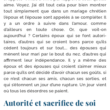
aime. Voyez, j’ai dit tout cela pour bien mon­trer
tout sim­ple­ment que dans un mariage chré­tien
l’époux et l’épouse sont appe­lés à se com­plé­ter. Il
y a un ordre à suivre dans l’amour, comme
d’ailleurs en toute chose. Or, que voit-​on
aujourd’hui ? Certains époux qui se font auto­ri­
taires, d’autres qui se croient bons parce qu’ils
cèdent tou­jours et sur tout…, des épouses qui
mènent leur mari par le bout du nez, d’autres qui
affirment leur indé­pen­dance. Il y a même des
époux et des épouses qui croient s’aimer mieux
parce qu’ils ont déci­dé d’avoir cha­cun ses goûts, si
ce n’est cha­cun ses amis, cha­cun ses sor­ties, et
qui s’étonnent un jour d’une rup­ture. Un jour vient
où tous les désordres se paient.
Autorité et sacrifice de soi