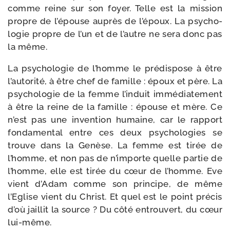
comme reine sur son foyer. Telle est la mis­sion
propre de l’épouse auprès de l’époux. La psy­cho­
lo­gie propre de l’un et de l’autre ne sera donc pas
la même.
La psy­cho­lo­gie de l’homme le pré­dis­pose à être
l’autorité, à être chef de famille : époux et père. La
psy­cho­lo­gie de la femme l’induit immé­dia­te­ment
à être la reine de la famille : épouse et mère. Ce
n’est pas une inven­tion humaine, car le rap­port
fon­da­men­tal entre ces deux psy­cho­lo­gies se
trouve dans la Genèse. La femme est tirée de
l’homme, et non pas de n’importe quelle par­tie de
l’homme, elle est tirée du cœur de l’homme. Eve
vient d’Adam comme son prin­cipe, de même
l’Eglise vient du Christ. Et quel est le point pré­cis
d’où jaillit la source ? Du côté entrou­vert, du cœur
lui-même.