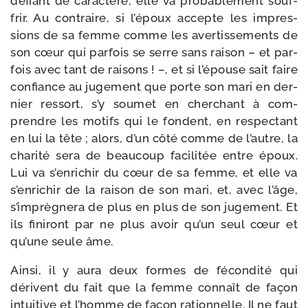
défiant de carac­tère, elle va pro­ba­ble­ment souf­
frir. Au contraire, si l’époux accepte les impres­
sions de sa femme comme les aver­tis­se­ments de
son cœur qui par­fois se serre sans rai­son – et par­
fois avec tant de rai­sons ! –, et si l’épouse sait faire
confiance au juge­ment que porte son mari en der­
nier res­sort, s’y sou­met en cher­chant à com­
prendre les motifs qui le fondent, en res­pec­tant
en lui la tête ; alors, d’un côté comme de l’autre, la
cha­ri­té sera de beau­coup faci­li­tée entre époux.
Lui va s’enrichir du cœur de sa femme, et elle va
s’enrichir de la rai­son de son mari, et, avec l’âge,
s’imprègnera de plus en plus de son juge­ment. Et
ils fini­ront par ne plus avoir qu’un seul cœur et
qu’une seule âme.
Ainsi, il y aura deux formes de fécon­di­té qui
dérivent du fait que la femme connaît de façon
intui­tive et l’homme de façon ration­nelle. Il ne faut