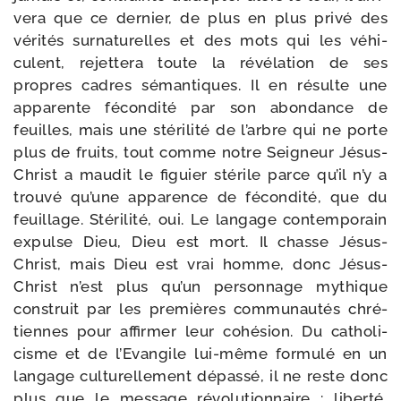
ve­ra que ce der­nier, de plus en plus pri­vé des
véri­tés sur­na­tu­relles et des mots qui les véhi­
culent, rejet­te­ra toute la révé­la­tion de ses
propres cadres séman­tiques. Il en résulte une
appa­rente fécon­di­té par son abon­dance de
feuilles, mais une sté­ri­li­té de l’arbre qui ne porte
plus de fruits, tout comme notre Seigneur Jésus-​
Christ a mau­dit le figuier sté­rile parce qu’il n’y a
trou­vé qu’une appa­rence de fécon­di­té, que du
feuillage. Stérilité, oui. Le lan­gage contem­po­rain
expulse Dieu, Dieu est mort. Il chasse Jésus-​
Christ, mais Dieu est vrai homme, donc Jésus-​
Christ n’est plus qu’un per­son­nage mythique
construit par les pre­mières com­mu­nau­tés chré­
tiennes pour affir­mer leur cohé­sion. Du catho­li­
cisme et de l’Evangile lui-​même for­mu­lé en un
lan­gage cultu­rel­le­ment dépas­sé, il ne reste donc
plus que le mes­sage révo­lu­tion­naire : liber­té,