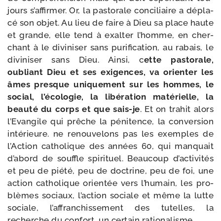
jours s’af­fir­mer. Or, la pas­to­rale conci­liaire a dépla­
cé son objet. Au lieu de faire à Dieu sa place haute
et grande, elle tend à exal­ter l’homme, en cher­
chant à le divi­ni­ser sans puri­fi­ca­tion, au rabais, le
divi­ni­ser sans Dieu. Ainsi, c
ette pas­to­rale,
oubliant Dieu et ses exi­gences, va orien­ter les
âmes presque uni­que­ment sur les hommes, le
social, l’é­co­lo­gie, la libé­ra­tion maté­rielle, la
beau­té du corps et que sais-​je
. Et on tra­hit alors
l’Evangile qui prêche la péni­tence, la conver­sion
inté­rieure. ne renou­ve­lons pas les exemples de
l’Action catho­lique des années 60, qui man­quait
d’a­bord de souffle spi­ri­tuel. Beaucoup d’ac­ti­vi­tés
et peu de pié­té, peu de doc­trine, peu de foi, une
action catho­lique orien­tée vers l’hu­main, les pro­
blèmes sociaux, l’ac­tion sociale et même la lutte
sociale, l’af­fran­chis­se­ment des tutelles, la
recherche du confort, un cer­tain rationalisme.