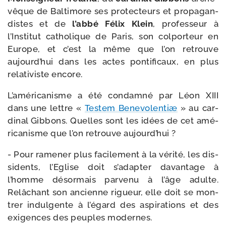
vêque de Baltimore ses pro­tec­teurs et pro­pa­gan­
distes et de
l’ab­bé Félix Klein
, pro­fes­seur à
l’Institut catho­lique de Paris, son col­por­teur en
Europe, et c’est la même que l’on retrouve
aujourd’­hui dans les actes pon­ti­fi­caux, en plus
rela­ti­viste encore.
L’américanisme a été condam­né par Léon XIII
dans une lettre «
Testem Benevolentiæ
» au car­
di­nal Gibbons. Quelles sont les idées de cet amé­
ri­ca­nisme que l’on retrouve aujourd’hui ?
- Pour rame­ner plus faci­le­ment à la véri­té, les dis­
si­dents, l’Eglise doit s’a­dap­ter davan­tage à
l’homme désor­mais par­ve­nu à l’âge adulte.
Relâchant son ancienne rigueur, elle doit se mon­
trer indul­gente à l’é­gard des aspi­ra­tions et des
exi­gences des peuples modernes.