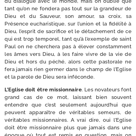
du dia­logue avec le monde, mais on oublie que
tant qu’on ne fon­de­ra pas tout sur la gran­deur de
Dieu et du Sauveur, son amour, sa croix, sa
Présence eucha­ris­tique, sur l’u­nion et la fidé­li­té à
Dieu, l’es­prit de sacri­fice et le déta­che­ment de ce
qui est trop tem­po­rel, tant qu’à l’exemple de saint
Paul on ne cher­che­ra pas à éle­ver constam­ment
les âmes vers Dieu, à les faire vivre de la vie de
Dieu et hors du péché, alors cette pas­to­rale ne
fera jamais rien ger­mer dans le champ de l’Eglise
et la parole de Dieu sera inféconde.
L’Eglise doit être mis­sion­naire
. Les nova­teurs font
grand cas de ce mot, lais­sant bien sou­vent
entendre que c’est seule­ment aujourd’­hui que
peuvent appa­raître de véri­tables semeurs, de
véri­tables mis­sion­naires. A vrai dire, oui l’Eglise
doit être mis­sion­naire plus que jamais dans une
époque où tout est remis en ques­tion, mais on