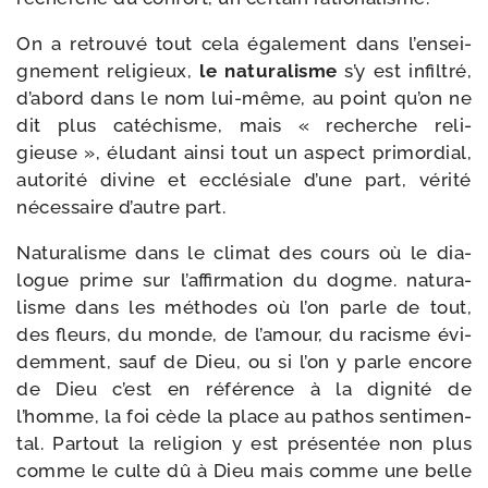
On a retrou­vé tout cela éga­le­ment dans l’en­sei­
gne­ment reli­gieux,
le natu­ra­lisme
s’y est infil­tré,
d’a­bord dans le nom lui-​même, au point qu’on ne
dit plus caté­chisme, mais « recherche reli­
gieuse », élu­dant ain­si tout un aspect pri­mor­dial,
auto­ri­té divine et ecclé­siale d’une part, véri­té
néces­saire d’autre part.
Naturalisme dans le cli­mat des cours où le dia­
logue prime sur l’af­fir­ma­tion du dogme. natu­ra­
lisme dans les méthodes où l’on parle de tout,
des fleurs, du monde, de l’a­mour, du racisme évi­
dem­ment, sauf de Dieu, ou si l’on y parle encore
de Dieu c’est en réfé­rence à la digni­té de
l’homme, la foi cède la place au pathos sen­ti­men­
tal. Partout la reli­gion y est pré­sen­tée non plus
comme le culte dû à Dieu mais comme une belle