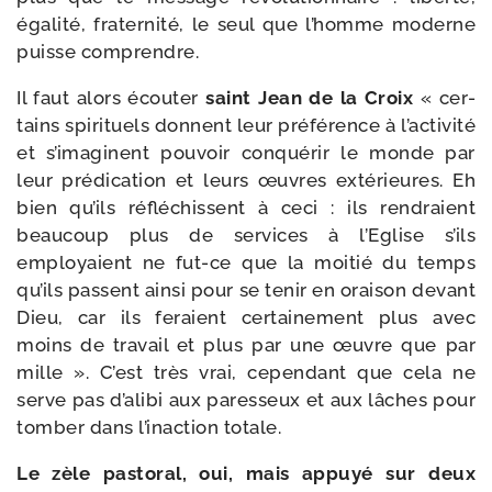
éga­li­té, fra­ter­ni­té, le seul que l’homme moderne
puisse comprendre.
Il faut alors écou­ter
saint Jean de la Croix
« cer­
tains spi­ri­tuels donnent leur pré­fé­rence à l’ac­ti­vi­té
et s’i­ma­ginent pou­voir conqué­rir le monde par
leur pré­di­ca­tion et leurs œuvres exté­rieures. Eh
bien qu’ils réflé­chissent à ceci : ils ren­draient
beau­coup plus de ser­vices à l’Eglise s’ils
employaient ne fut-​ce que la moi­tié du temps
qu’ils passent ain­si pour se tenir en orai­son devant
Dieu, car ils feraient cer­tai­ne­ment plus avec
moins de tra­vail et plus par une œuvre que par
mille ». C’est très vrai, cepen­dant que cela ne
serve pas d’a­li­bi aux pares­seux et aux lâches pour
tom­ber dans l’i­nac­tion totale.
Le zèle pas­to­ral, oui, mais appuyé sur deux