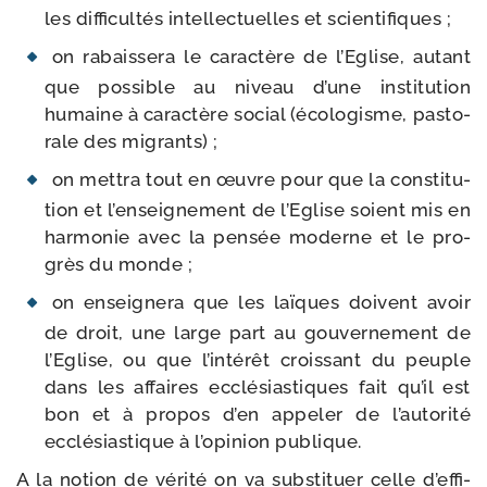
les dif­fi­cul­tés intel­lec­tuelles et scientifiques ;
on rabais­se­ra le carac­tère de l’Eglise, autant
que pos­sible au niveau d’une ins­ti­tu­tion
humaine à carac­tère social (éco­lo­gisme, pas­to­
rale des migrants) ;
on met­tra tout en œuvre pour que la consti­tu­
tion et l’en­sei­gne­ment de l’Eglise soient mis en
har­mo­nie avec la pen­sée moderne et le pro­
grès du monde ;
on ensei­gne­ra que les laïques doivent avoir
de droit, une large part au gou­ver­ne­ment de
l’Eglise, ou que l’in­té­rêt crois­sant du peuple
dans les affaires ecclé­sias­tiques fait qu’il est
bon et à pro­pos d’en appe­ler de l’au­to­ri­té
ecclé­sias­tique à l’o­pi­nion publique.
A la notion de véri­té on va sub­sti­tuer celle d’ef­fi­