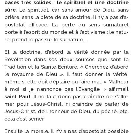
bases très solides : le spi­ri­tuel et une doc­trine
sûre
. Le spi­ri­tuel, car sans amour de Dieu, sans
prière, sans la pié­té de sa doc­trine, il n’y a pas d’a­
pos­to­lat effi­cace. La perte du sens sur­na­tu­rel
porte à l’es­prit du monde et à l’ac­ti­visme : le natu­
rel prend le pas sur le surnaturel.
Et la doc­trine, d’a­bord la véri­té don­née par la
Révélation dans ses deux sources que sont la
Tradition et la Sainte Ecriture. « Cherchez d’a­bord
le royaume de Dieu ». Il faut don­ner la véri­té,
même si elle doit déplaire ou faire mal. « Malheur
à moi si je n’an­nonce pas l’Evangile » affir­mait
saint Paul
. Il ne faut donc pas craindre de s’af­fir­
mer pour Jésus-​Christ, ni craindre de par­ler de
Jésus-​Christ, de l’hon­neur de Dieu, du péché, etc.
cela c’est semer.
Ensuite la morale. Il n’y a pas d’a­pos­to­lat pos­sible