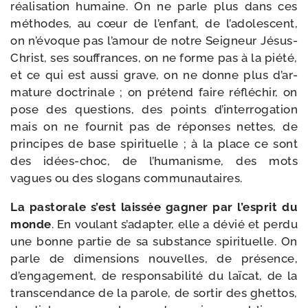
réa­li­sa­tion humaine. On ne parle plus dans ces
méthodes, au cœur de l’en­fant, de l’a­do­les­cent,
on n’é­voque pas l’a­mour de notre Seigneur Jésus-​
Christ, ses souf­frances, on ne forme pas à la pié­té,
et ce qui est aus­si grave, on ne donne plus d’ar­
ma­ture doc­tri­nale ; on pré­tend faire réflé­chir, on
pose des ques­tions, des points d’in­ter­ro­ga­tion
mais on ne four­nit pas de réponses nettes, de
prin­cipes de base spi­ri­tuelle ; à la place ce sont
des idées-​choc, de l’hu­ma­nisme, des mots
vagues ou des slo­gans communautaires.
La pas­to­rale s’est lais­sée gagner par l’es­prit du
monde
. En vou­lant s’a­dap­ter, elle a dévié et per­du
une bonne par­tie de sa sub­stance spi­ri­tuelle. On
parle de dimen­sions nou­velles, de pré­sence,
d’en­ga­ge­ment, de res­pon­sa­bi­li­té du laï­cat, de la
trans­cen­dance de la parole, de sor­tir des ghet­tos,