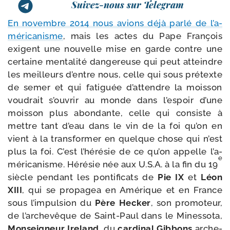
Suivez-nous sur Telegram
En novembre 2014 nous avions déjà par­lé de l’a­
mé­ri­ca­nisme
, mais les actes du Pape François
exigent une nou­velle mise en garde contre une
cer­taine men­ta­li­té dan­ge­reuse qui peut atteindre
les meilleurs d’entre nous, celle qui sous pré­texte
de semer et qui fati­guée d’at­tendre la mois­son
vou­drait s’ou­vrir au monde dans l’es­poir d’une
mois­son plus abon­dante, celle qui consiste à
mettre tant d’eau dans le vin de la foi qu’on en
vient à la trans­for­mer en quelque chose qui n’est
plus la foi. C’est l’hé­ré­sie de ce qu’on appelle l’a­
e
mé­ri­ca­nisme. Hérésie née aux U.S.A. à la fin du 19
siècle pen­dant les pon­ti­fi­cats de
Pie IX
et
Léon
XIII
, qui se pro­pa­gea en Amérique et en France
sous l’im­pul­sion du
Père Hecker
, son pro­mo­teur,
de l’ar­che­vêque de Saint-​Paul dans le Minessota,
Monseigneur Ireland
, du
car­di­nal Gibbons
arche­