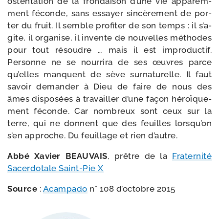
osten­ta­tion de la fron­dai­son d’une vie appa­rem­
ment féconde, sans essayer sin­cè­re­ment de por­
ter du fruit. Il semble pro­fi­ter de son temps : il s’a­
gite, il orga­nise, il invente de nou­velles méthodes
pour tout résoudre … mais il est impro­duc­tif.
Personne ne se nour­ri­ra de ses œuvres parce
qu’elles manquent de sève sur­na­tu­relle. Il faut
savoir deman­der à Dieu de faire de nous des
âmes dis­po­sées à tra­vailler d’une façon héroï­que­
ment féconde. Car nom­breux sont ceux sur la
terre, qui ne donnent que des feuilles lors­qu’on
s’en approche. Du feuillage et rien d’autre.
Abbé Xavier BEAUVAIS
, prêtre de la
Fraternité
Sacerdotale Saint-​Pie X
Source
:
Acampado
n° 108 d’oc­tobre 2015