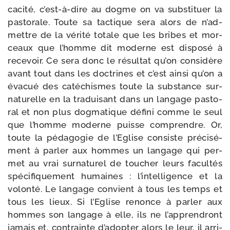
ca­ci­té, c’est-​à-​dire au dogme on va sub­sti­tuer la
pas­to­rale. Toute sa tac­tique sera alors de n’ad­
mettre de la véri­té totale que les bribes et mor­
ceaux que l’homme dit moderne est dis­po­sé à
rece­voir. Ce sera donc le résul­tat qu’on consi­dère
avant tout dans les doc­trines et c’est ain­si qu’on a
éva­cué des caté­chismes toute la sub­stance sur­
na­tu­relle en la tra­dui­sant dans un lan­gage pas­to­
ral et non plus dog­ma­tique défi­ni comme le seul
que l’homme moderne puisse com­prendre. Or,
toute la péda­go­gie de l’Eglise consiste pré­ci­sé­
ment à par­ler aux hommes un lan­gage qui per­
met au vrai sur­na­tu­rel de tou­cher leurs facul­tés
spé­ci­fi­que­ment humaines : l’in­tel­li­gence et la
volon­té. Le lan­gage convient à tous les temps et
tous les lieux. Si l’Eglise renonce à par­ler aux
hommes son lan­gage à elle, ils ne l’ap­pren­dront
jamais et, contrainte d’a­dop­ter alors le leur, il arri­