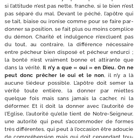
si l’at­ti­tude n’est pas nette, franche, si le bien n’est
pas sépa­ré du mal. Devant le péché, l’a­pôtre qui
se tait, biaise ou iro­nise comme pour se faire par­
don­ner sa posi­tion, se fait plus ou moins com­plice
du démon. Charité et indul­gence n’ex­cluent pas
du tout, au contraire, la dif­fé­rence néces­saire
entre pécheur bien dis­po­sé et pécheur endur­ci ;
la bon­té n’est vrai­ment bonne et atti­rante que
dans la véri­té.
Il n’y a que « oui » en Dieu. On ne
peut donc prê­cher le oui et le non
, il n’y a là
aucune tié­deur pos­sible. L’apôtre doit semer la
véri­té toute entière, la don­ner par miettes
quelque fois mais sans jamais la cacher, ni la
défor­mer. Et il doit la don­ner avec l’au­to­ri­té de
l’Eglise, l’au­to­ri­té qu’elle tient de Notre-​Seigneur,
une auto­ri­té qui peut s’ac­com­mo­der de formes
très dif­fé­rentes, qui peut à l’oc­ca­sion être adou­cie
de com­pré­hen­sion mais qui doit cepen­dant tou­