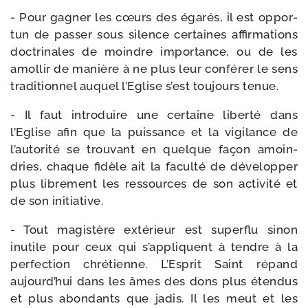
- Pour gagner les cœurs des éga­rés, il est oppor­
tun de pas­ser sous silence cer­taines affir­ma­tions
doc­tri­nales de moindre impor­tance, ou de les
amol­lir de manière à ne plus leur confé­rer le sens
tra­di­tion­nel auquel l’Eglise s’est tou­jours tenue.
- Il faut intro­duire une cer­taine liber­té dans
l’Eglise afin que la puis­sance et la vigi­lance de
l’au­to­ri­té se trou­vant en quelque façon amoin­
dries, chaque fidèle ait la facul­té de déve­lop­per
plus libre­ment les res­sources de son acti­vi­té et
de son initiative.
- Tout magis­tère exté­rieur est super­flu sinon
inutile pour ceux qui s’ap­pliquent à tendre à la
per­fec­tion chré­tienne. L’Esprit Saint répand
aujourd’­hui dans les âmes des dons plus éten­dus
et plus abon­dants que jadis. Il les meut et les