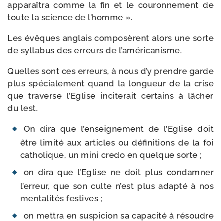
appa­raî­tra comme la fin et le cou­ron­ne­ment de
toute la science de l’homme ».
Les évêques anglais com­po­sèrent alors une sorte
de syl­la­bus des erreurs de l’américanisme.
Quelles sont ces erreurs, à nous d’y prendre garde
plus spé­cia­le­ment quand la lon­gueur de la crise
que tra­verse l’Eglise inci­te­rait cer­tains à lâcher
du lest.
On dira que l’en­sei­gne­ment de l’Eglise doit
être limi­té aux articles ou défi­ni­tions de la foi
catho­lique, un mini cre­do en quelque sorte ;
on dira que l’Eglise ne doit plus condam­ner
l’er­reur, que son culte n’est plus adap­té à nos
men­ta­li­tés festives ;
on met­tra en sus­pi­cion sa capa­ci­té à résoudre