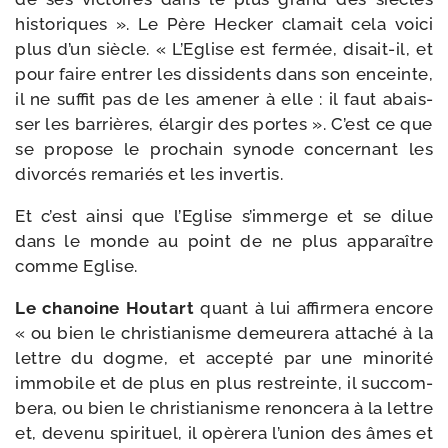
his­to­riques ». Le Père Hecker cla­mait cela voi­ci
plus d’un siècle. « L’Eglise est fer­mée, disait-​il, et
pour faire entrer les dis­si­dents dans son enceinte,
il ne suf­fit pas de les ame­ner à elle : il faut abais­
ser les bar­rières, élar­gir des portes ». C’est ce que
se pro­pose le pro­chain synode concer­nant les
divor­cés rema­riés et les invertis.
Et c’est ain­si que l’Eglise s’im­merge et se dilue
dans le monde au point de ne plus appa­raître
comme Eglise.
Le cha­noine Houtart
quant à lui affir­me­ra encore
« ou bien le chris­tia­nisme demeu­re­ra atta­ché à la
lettre du dogme, et accep­té par une mino­ri­té
immo­bile et de plus en plus res­treinte, il suc­com­
be­ra, ou bien le chris­tia­nisme renon­ce­ra à la lettre
et, deve­nu spi­ri­tuel, il opè­re­ra l’u­nion des âmes et