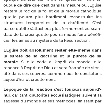
oublie de dire que c’est dans la mesure où l’Eglise
res­te­ra le roc de la foi et de la morale catho­lique
qu’elle pour­ra plus har­di­ment recons­truire les
struc­tures tem­po­relles de la chré­tien­té. C’est
parce qu’elle s’at­ta­che­ra plus fer­me­ment au scan­
dale de la croix qu’elle pour­ra mieux faire béné­fi­
cier les âmes au mys­tère de la Résurrection.
L’Eglise doit abso­lu­ment res­ter elle-​même dans
la sûre­té de sa doc­trine et la pure­té de sa
morale
. Si elle cède à l’es­prit du monde, elle
renonce à l’es­prit de Dieu et sera frap­pée de sté­ri­
li­té dans ses œuvres, comme nous le consta­tons
aujourd’­hui et cruellement.
L’époque de la réac­tion c’est tou­jours aujourd’­
hui
, car tant d’au­to­ri­tés ecclé­sias­tiques suivent la
sagesse du monde et ses méthodes, finis­sant par