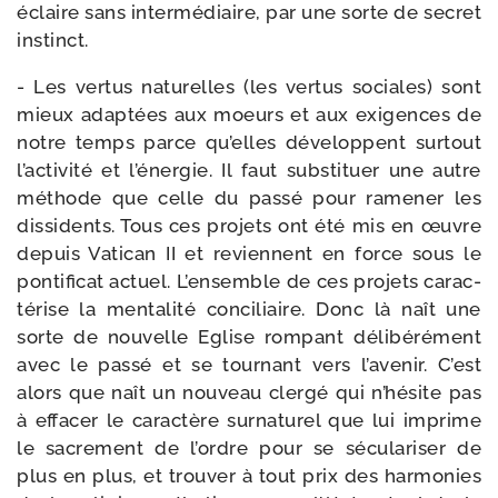
éclaire sans inter­mé­diaire, par une sorte de secret
instinct.
- Les ver­tus natu­relles (les ver­tus sociales) sont
mieux adap­tées aux moeurs et aux exi­gences de
notre temps parce qu’elles déve­loppent sur­tout
l’ac­ti­vi­té et l’éner­gie. Il faut sub­sti­tuer une autre
méthode que celle du pas­sé pour rame­ner les
dis­si­dents. Tous ces pro­jets ont été mis en œuvre
depuis Vatican II et reviennent en force sous le
pon­ti­fi­cat actuel. L’ensemble de ces pro­jets carac­
té­rise la men­ta­li­té conci­liaire. Donc là naît une
sorte de nou­velle Eglise rom­pant déli­bé­ré­ment
avec le pas­sé et se tour­nant vers l’a­ve­nir. C’est
alors que naît un nou­veau cler­gé qui n’hé­site pas
à effa­cer le carac­tère sur­na­tu­rel que lui imprime
le sacre­ment de l’ordre pour se sécu­la­ri­ser de
plus en plus, et trou­ver à tout prix des har­mo­nies