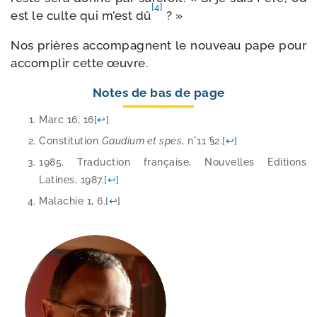
[4]
est le culte qui m’est dû
? »
Nos prières accom­pagnent le nou­veau pape pour
accom­plir cette œuvre.
Notes de bas de page
Marc 16, 16
[
↩
]
Constitution
Gaudium et spes
, n°11 §2.
[
↩
]
1985. Traduction fran­çaise, Nouvelles Editions
Latines, 1987.
[
↩
]
Malachie 1, 6.
[
↩
]