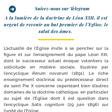
Suivez-nous sur Telegram
A la lumière de la doc­trine de Léon XIII, il est
urgent de reve­nir au but pre­mier de l’Eglise, le
salut des âmes.
L’actualité de l’Eglise invite à se pen­cher sur la
figure et sur l’enseignement du pape Léon XIII,
dont le suc­ces­seur actuel évoque volon­tiers la
sol­li­ci­tude en matière sociale, illus­trée par
l’encyclique
Rerum nova­rum
(1891). Le riche
ensei­gne­ment doc­tri­nal du pré­dé­ces­seur direct
de saint Pie X concerne cepen­dant bien d’autres
domaines de la doc­trine catho­lique, en par­ti­cu­lier
au sujet de l’Eglise dont il est ques­tion dans
l’encyclique
Satis cogni­tum
(29 juin 1896) sur
l’unité de l’Eglise.