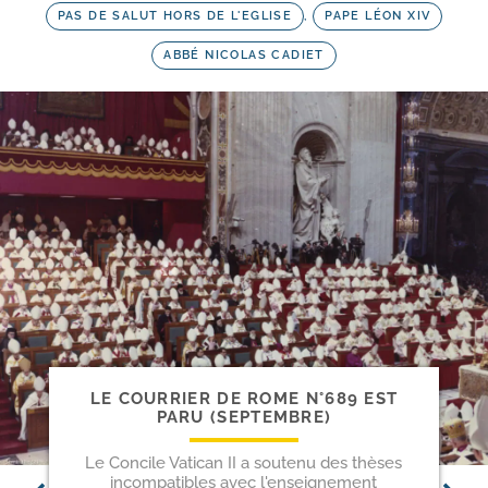
PAS DE SALUT HORS DE L'EGLISE
,
PAPE LÉON XIV
ABBÉ NICOLAS CADIET
LE COURRIER DE ROME N°689 EST
PARU (SEPTEMBRE)
Le Concile Vatican II a soutenu des thèses
incompatibles avec l'enseignement