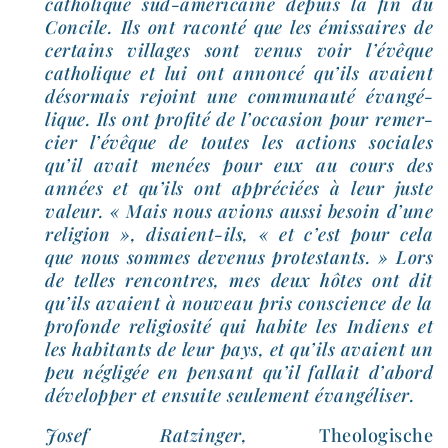
catho­lique sud-​américaine depuis la fin du
Concile. Ils ont racon­té que les émis­saires de
cer­tains vil­lages sont venus voir l’é­vêque
catho­lique et lui ont annon­cé qu’ils avaient
désor­mais rejoint une com­mu­nau­té évan­gé­
lique. Ils ont pro­fi­té de l’oc­ca­sion pour remer­
cier l’é­vêque de toutes les actions sociales
qu’il avait menées pour eux au cours des
années et qu’ils ont appré­ciées à leur juste
valeur. « Mais nous avions aus­si besoin d’une
reli­gion », disaient-​ils, « et c’est pour cela
que nous sommes deve­nus pro­tes­tants. » Lors
de telles ren­contres, mes deux hôtes ont dit
qu’ils avaient à nou­veau pris conscience de la
pro­fonde reli­gio­si­té qui habite les Indiens et
les habi­tants de leur pays, et qu’ils avaient un
peu négli­gée en pen­sant qu’il fal­lait d’a­bord
déve­lop­per et ensuite seule­ment évangéliser.
Josef Ratzinger,
Theologische