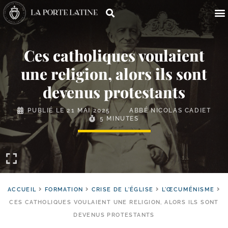
Ces catholiques voulaient
une religion, alors ils sont
devenus protestants
PUBLIÉ LE
21 MAI 2025
ABBÉ NICOLAS CADIET
5 MINUTES
ACCUEIL
FORMATION
CRISE DE L'ÉGLISE
L'ŒCUMÉNISME
CES CATHOLIQUES VOULAIENT UNE RELIGION, ALORS ILS SONT
DEVENUS PROTESTANTS