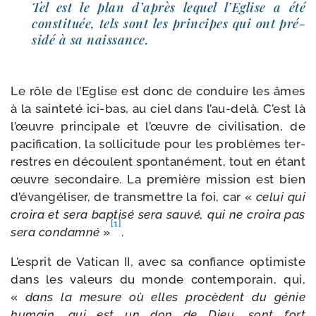
Tel est le plan d’après lequel l’Eglise a été
consti­tuée, tels sont les prin­cipes qui ont pré­
si­dé à sa naissance.
Le rôle de l’Eglise est donc de conduire les âmes
à la sain­te­té ici-​bas, au ciel dans l’au-delà. C’est là
l’œuvre prin­ci­pale et l’œuvre de civi­li­sa­tion, de
paci­fi­ca­tion, la sol­li­ci­tude pour les pro­blèmes ter­
restres en découlent spon­ta­né­ment, tout en étant
œuvre secon­daire. La pre­mière mis­sion est bien
d’évangéliser, de trans­mettre la foi, car «
celui qui
croi­ra et sera bap­ti­sé sera sau­vé, qui ne croi­ra pas
[1]
sera condam­né
»
.
L’esprit de Vatican II, avec sa confiance opti­miste
dans les valeurs du monde contem­po­rain, qui,
«
dans la mesure où elles pro­cèdent du génie
humain, qui est un don de Dieu, sont fort