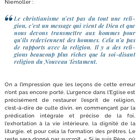
Niemoller :
Le chris­tia­nisme n’est pas du tout une reli­
gion, c’est un mes­sage qui vient de Dieu et que
nous devons trans­mettre aux hommes pour
qu’ils rede­viennent des hommes. Cela n’a pas
de rap­ports avec la reli­gion. Il y a des reli­
gions beau­coup plus riches que la soi-​disant
reli­gion du Nouveau Testament.
On a l’impression que les leçons de cette erreur
n’ont pas encore por­té. L’urgence dans l’Eglise est
pré­ci­sé­ment de res­tau­rer l’esprit de reli­gion,
c’est-à-dire de culte divin, en com­men­çant par la
pré­di­ca­tion inté­grale et pré­cise de la foi,
l’exhortation à la vie inté­rieure, la digni­té de la
litur­gie, et pour cela la for­ma­tion des prêtres. Le
reste sera don­né par sur­croît. « Si je suis Père, où