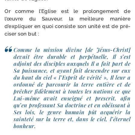
Or comme l’Eglise est le pro­lon­ge­ment de
l’œuvre du Sauveur, la meilleure manière
d’expliquer en quoi consiste son uni­té est de pré­
ci­ser son but :
Comme la mis­sion divine [de Jésus-​Christ]
devait être durable et per­pé­tuelle, Il s’est
adjoint des dis­ciples aux­quels Il a fait part de
Sa puis­sance, et ayant fait des­cendre sur eux
du haut du ciel « l’Esprit de véri­té », Il leur a
ordon­né de par­cou­rir la terre entière et de
prê­cher fidè­le­ment à toutes les nations ce que
Lui-​même avait ensei­gné et pres­crit, afin
qu’en pro­fes­sant Sa doc­trine et en obéis­sant à
Ses lois, le genre humain pût acqué­rir la
sain­te­té sur la terre et, dans le ciel, l’éternel
bonheur.