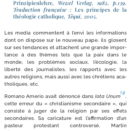
Prinzipienlehre
, Wewel Verlag, 1982, p.139.
Traduction fran­çaise :
Les prin­cipes de la
théo­lo­gie catho­lique
, Téqui, 2005.
Les media com­mentent à l’envi les infor­ma­tions
dont on dis­pose sur le nou­veau pape, ils glosent
sur ses ten­dances et attachent une grande impor­
tance à des thèmes tels que la paix dans le
monde, les pro­blèmes sociaux, l’écologie, la
liber­té des jour­na­listes, les rap­ports avec les
autres reli­gions, mais aus­si avec les chré­tiens aca­
tho­liques, etc.
[3]
Romano Amerio avait dénon­cé dans
Iota Unum
,
cette erreur du « chris­tia­nisme secon­daire », qui
consiste à juger de la reli­gion par ses effets
secon­daires. Sa cari­ca­ture est l’affirmation d’un
pas­teur pro­tes­tant contro­ver­sé, Martin