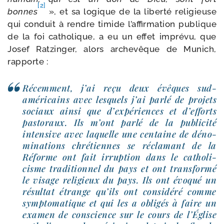
[2]
bonnes
», et sa logique de la liber­té reli­gieuse
qui conduit à rendre timide l’affirmation publique
de la foi catho­lique, a eu un effet impré­vu, que
Josef Ratzinger, alors arche­vêque de Munich,
rapporte :
Récemment, j’ai reçu deux évêques sud-​
américains avec les­quels j’ai par­lé de pro­jets
sociaux ain­si que d’ex­pé­riences et d’ef­forts
pas­to­raux. Ils m’ont par­lé de la publi­ci­té
inten­sive avec laquelle une cen­taine de déno­
mi­na­tions chré­tiennes se récla­mant de la
Réforme ont fait irrup­tion dans le catho­li­
cisme tra­di­tion­nel du pays et ont trans­for­mé
le visage reli­gieux du pays. Ils ont évo­qué un
résul­tat étrange qu’ils ont consi­dé­ré comme
symp­to­ma­tique et qui les a obli­gés à faire un
exa­men de conscience sur le cours de l’Église