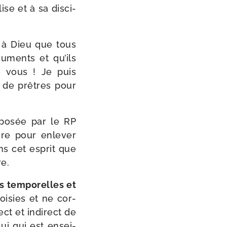
ise et à sa dis­ci­
t à Dieu que tous
­ments et qu’ils
e vous ! Je puis
rs de prêtres pour
­po­sée par le RP
re pour enle­ver
ans cet esprit que
e.
s tem­po­relles et
oi­sies et ne cor­
ct et indi­rect de
lui qui est ensei­