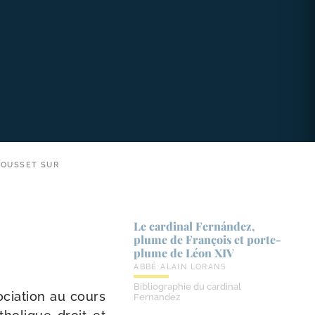
 OUSSET SUR
Le cardinal Fernández,
plume de François et porte-​
plume de Léon XIV
ABBÉ ALAIN LORANS
Bibliographie du cardinal
cia­tion au cours
Fernandez