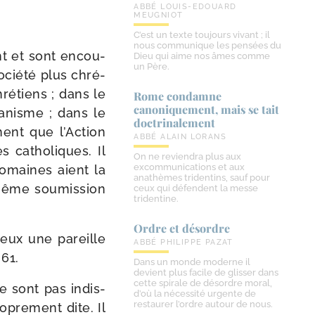
ABBÉ LOUIS-EDOUARD
MEUGNIOT
C’est un texte toujours vivant ; il
nous communique les pensées du
nt et sont encou­
Dieu qui aime nos âmes comme
un Père.
ocié­té plus chré­
ré­tiens ; dans le
Rome condamne
canoniquement, mais se tait
anisme ; dans le
doctrinalement
ment que l’Action
ABBÉ ALAIN LORANS
s catho­liques. Il
On ne reviendra plus aux
excommunications et aux
domaines aient la
anathèmes tridentins, sauf pour
 même sou­mis­sion
ceux qui défendent la messe
tridentine.
Ordre et désordre
eux une pareille
ABBÉ PHILIPPE PAZAT
 61.
Dans un monde moderne il
devient plus facile de glisser dans
cette spirale de désordre moral,
e sont pas indis­
d’où la nécessité urgente de
restaurer l’ordre autour de nous.
o­pre­ment dite. Il