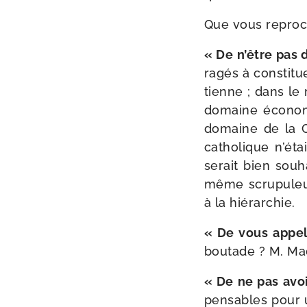
Que vous reproc
« De n’être pas 
ra­gés à consti­t
tienne ; dans le 
domaine éco­no­
domaine de la Ci
catho­lique n’éta
serait bien sou­
même scru­pu­leus
à la hiérarchie.
« De vous appe­l
bou­tade ? M. Mad
« De ne pas avoir
pen­sables pour un