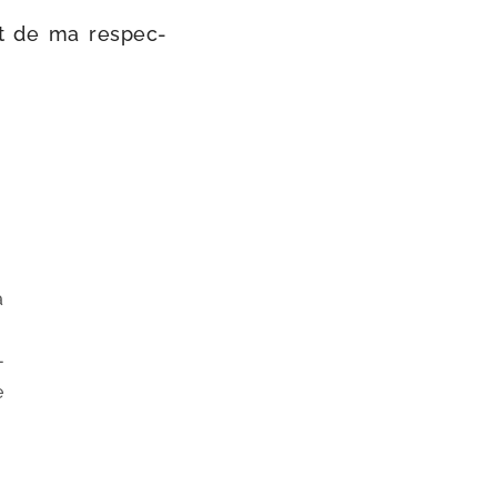
rt de ma res­pec­
a
­
e