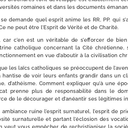
­ver­si­tés romaines et dans les docu­ments éma­nan
 on se demande quel esprit anime les RR, PP. qui s
 Ce ne peut être l’Esprit de Vérité et de Charité.
at, car c’en est un véri­table de s’efforcer de bie
rine catho­lique concer­nant la Cité chré­tienne, 
nc­tion­ne­ment en vue d’aboutir à la civi­li­sa­tion ch
 que les laïcs catho­liques se pré­oc­cupent de l’aven
 han­tise de voir leurs enfants gran­dir dans un cl
sme, d’athéisme. Comment expli­quer qu’à une ép
­cat prenne plus de res­pon­sa­bi­li­té dans le do
ce de le décou­ra­ger et d’anéantir ses légi­times ini
ambiance ruine l’esprit sur­na­tu­rel, l’esprit de pr
i­té sur­na­tu­relle et par­tant l’éclosion des voca­t
n veut vous empê­cher de rechris­tia­ni­ser la socié­t