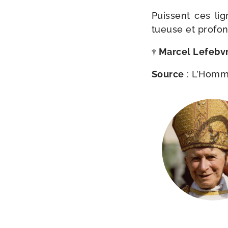
Puissent ces lig
tueuse et pro­f
† Marcel Lefebv
Source
: L’Homm