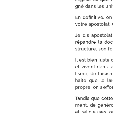
gné dans les uni
En défi­ni­tive,
votre apos­to­lat.
Je dis apos­to­l
répandre la doc­t
struc­ture, son fo
Il est bien juste
et vivent dans la
lisme, de laï­ci
haite que le laï
propre, on s’effor
Tandis que cette 
ment, de géné­ro­s
et reli­gieuses, o