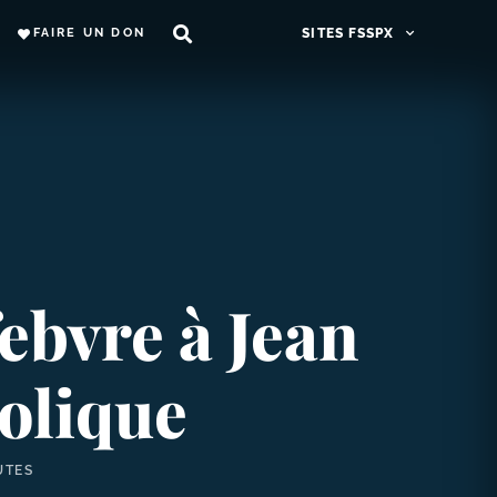
FAIRE UN DON
SITES FSSPX
ebvre à Jean
holique
UTES