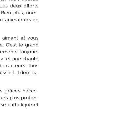
. Les deux efforts
. Bien plus, nom­
x ani­ma­teurs de
s aiment et vous
me. C’est le grand
e­ments tou­jours
se et une cha­ri­té
étrac­teurs. Tous
uisse-​t-​il demeu­
les grâces néces­
ours plus pro­fon­
ise catho­lique et