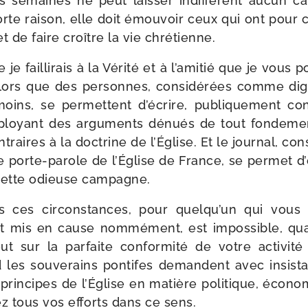
s semaines ne peut lais­ser indif­fé­rent aucun cat
forte rai­son, elle doit émou­voir ceux qui ont pour
et de faire croître la vie chrétienne.
je failli­rais à la Vérité et à l’amitié que je vous 
 alors que des per­sonnes, consi­dé­rées comme dig
moins, se per­mettent d’écrire, publi­que­ment c
employant des argu­ments dénués de tout fon­de­me
traires à la doc­trine de l’Église. Et le jour­nal, cons
 porte-​parole de l’Église de France, se per­met d’
cette odieuse campagne.
s ces cir­cons­tances, pour quelqu’un qui vous
st mis en cause nom­mé­ment, est impos­sible, qu
t sur la par­faite confor­mi­té de votre acti­vi­té
 les sou­ve­rains pon­tifes demandent avec insis­t
prin­cipes de l’Église en matière poli­tique, éco­no­
ez tous vos efforts dans ce sens.