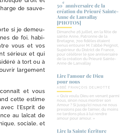
ho­lique droit et
e
50
anniversaire de la
 charge de sau­ve­
création du Prieuré Sainte-​
Anne de Lanvallay
[PHOTOS]
porte si je demeu­
Dimanche 26 juillet, en la fête de
sainte Anne, Patronne de la
nes de foi, habi­
Bretagne, 700 fidèles étaient
ontre vous et vos
venus entourer M. l'abbé Peignot,
Supérieur du District de France,
nt sérieux et qui
pour célébrer le 50e anniversaire
de la création du Prieuré Sainte-
i­dé­ré à tort ou à
Anne de Lanvallay
ouvrir lar­ge­ment
Lire l’amour de Dieu
pour nous
ABBÉ FRANÇOIS DELMOTTE
 connaît et vous
« Qu’a voulu Dieu en venant parmi
and cette estime
nous, sinon nous montrer son
Amour ? Si jusqu’ici nous ne nous
 avec l’Esprit de
pressions pas de l’aimer, du moins
ne tardons plus à lui rendre
ance au laï­cat de
amour pour amour. »
mique, sociale, et
Lire la Sainte Écriture