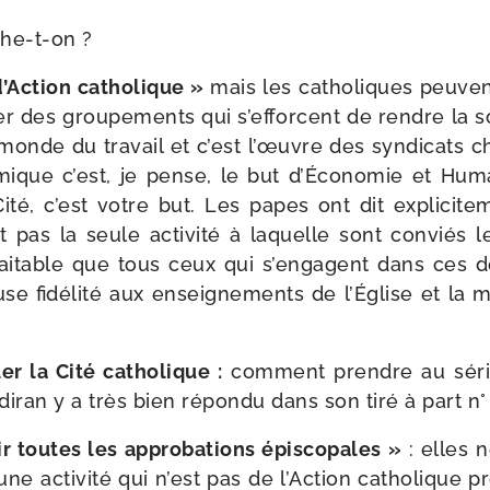
he-t-on ?
d’Action catho­lique »
mais les catho­liques peuve
uer des grou­pe­ments qui s’efforcent de rendre la s
monde du tra­vail et c’est l’œuvre des syn­di­cats ch
mique c’est, je pense, le but d’Économie et Hum
té, c’est votre but. Les papes ont dit expli­ci­te­
it pas la seule acti­vi­té à laquelle sont conviés le
hai­table que tous ceux qui s’engagent dans ces 
e fidé­li­té aux ensei­gne­ments de l’Église et la
er la Cité catho­lique :
com­ment prendre au séri
iran y a très bien répon­du dans son tiré à part n°
 toutes les appro­ba­tions épis­co­pales »
: elles n
e acti­vi­té qui n’est pas de l’Action catho­lique pr