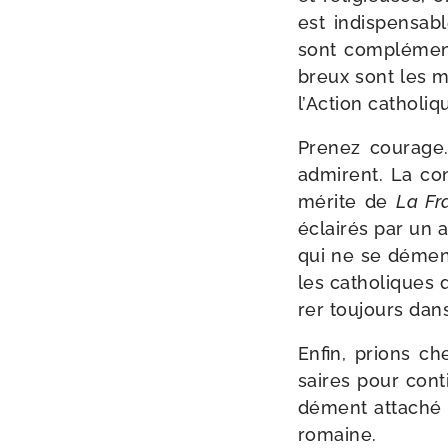
est indis­pen­sab
sont com­plé­men
breux sont les m
l’Action catholiq
Prenez cou­rage
admirent. La conj
mérite de
La Fr
éclai­rés par un a
qui ne se dément
les catho­liques q
rer tou­jours dans
Enfin, prions ch
saires pour conti
dé­ment atta­ché 
romaine.