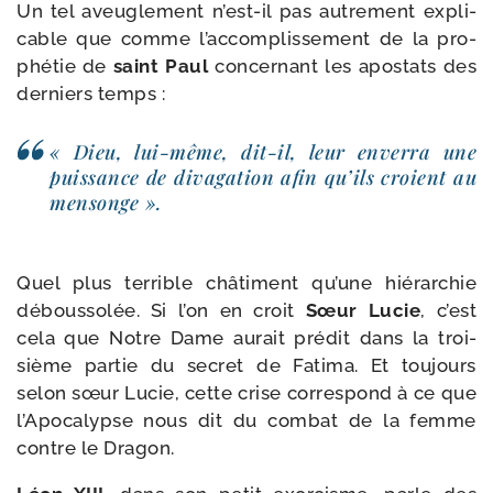
Un tel aveu­gle­ment n’est-il pas autre­ment expli­
cable que comme l’accomplissement de la pro­
phé­tie de
saint Paul
concer­nant les apos­tats des
der­niers temps :
« Dieu, lui-​même, dit-​il, leur enver­ra une
puis­sance de diva­ga­tion afin qu’ils croient au
mensonge ».
Quel plus ter­rible châ­ti­ment qu’une hié­rar­chie
débous­so­lée. Si l’on en croit
Sœur Lucie
, c’est
cela que Notre Dame aurait pré­dit dans la troi­
sième par­tie du secret de Fatima. Et tou­jours
selon sœur Lucie, cette crise cor­res­pond à ce que
l’Apocalypse nous dit du com­bat de la femme
contre le Dragon.