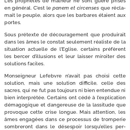
Les pro­phètes de mal­heur ne sont guère pri­sés
en géné­ral. C’est le
panem et cir­censes
que récla­
mait le peuple, alors que les bar­bares étaient aux
portes.
Sous pré­texte de décou­ra­ge­ment que pro­dui­rait
dans les âmes le constat seule­ment réa­liste de la
situa­tion actuelle de l’Eglise, cer­tains pré­fèrent
les ber­cer d’illusions et leur lais­ser miroi­ter des
solu­tions faciles.
Monseigneur Lefebvre n’avait pas choi­si cette
solu­tion, mais une solu­tion dif­fi­cile, celle des
sacres, qui ne fut pas tou­jours ni bien enten­due ni
bien inter­pré­tée. Certains ont cédé à l’explication
déma­go­gique et dan­ge­reuse de la las­si­tude que
pro­voque cette crise longue. Mais atten­tion, les
âmes enga­gées dans ce pro­ces­sus de trom­pe­rie
som­bre­ront dans le déses­poir lorsqu’elles per­