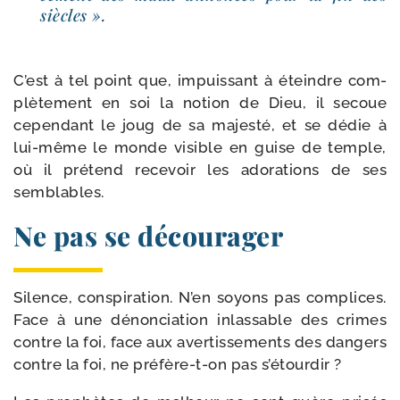
siècles ».
C’est à tel point que, impuis­sant à éteindre com­
plè­te­ment en soi la notion de Dieu, il secoue
cepen­dant le joug de sa majes­té, et se dédie à
lui-​même le monde visible en guise de temple,
où il pré­tend rece­voir les ado­ra­tions de ses
semblables.
Ne pas se décourager
Silence, conspi­ra­tion. N’en soyons pas com­plices.
Face à une dénon­cia­tion inlas­sable des crimes
contre la foi, face aux aver­tis­se­ments des dan­gers
contre la foi, ne préfère-​t-​on pas s’étourdir ?