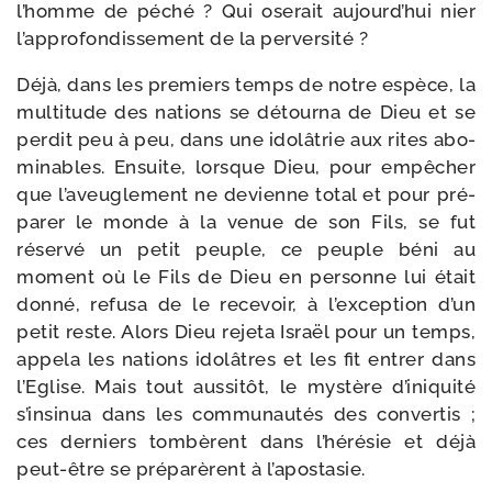
l’homme de péché ? Qui ose­rait aujourd’hui nier
l’approfondissement de la perversité ?
Déjà, dans les pre­miers temps de notre espèce, la
mul­ti­tude des nations se détour­na de Dieu et se
per­dit peu à peu, dans une ido­lâ­trie aux rites abo­
mi­nables. Ensuite, lorsque Dieu, pour empê­cher
que l’aveuglement ne devienne total et pour pré­
pa­rer le monde à la venue de son Fils, se fut
réser­vé un petit peuple, ce peuple béni au
moment où le Fils de Dieu en per­sonne lui était
don­né, refu­sa de le rece­voir, à l’exception d’un
petit reste. Alors Dieu reje­ta Israël pour un temps,
appe­la les nations ido­lâtres et les fit entrer dans
l’Eglise. Mais tout aus­si­tôt, le mys­tère d’iniquité
s’insinua dans les com­mu­nau­tés des conver­tis ;
ces der­niers tom­bèrent dans l’hérésie et déjà
peut-​être se pré­pa­rèrent à l’apostasie.