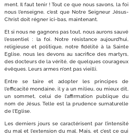
ment. Il faut tenir ! Tout ce que nous savons, la foi
nous l’enseigne, c’est que Notre Seigneur Jésus-​
Christ doit régner ici-​bas, maintenant.
Et si nous ne gagnons pas tout, nous aurons sau­vé
l’essentiel : la foi. Notre résis­tance aujourd’hui,
reli­gieuse et poli­tique, notre fidé­li­té à la Sainte
Eglise, nous les devons au sacri­fice des mar­tyrs,
des doc­teurs de la véri­té, de quelques cou­ra­geux
évêques. Leurs armes n’ont pas vieilli.
Entre se taire et adop­ter les prin­cipes de
l’efficacité mon­daine, il y a un milieu, ou mieux dit,
un som­met, celui de l’affirmation publique du
nom de Jésus. Telle est la pru­dence sur­na­tu­relle
de l’Eglise.
Les der­niers jours se carac­té­risent par l’intensité
du mal et l’extension du mal. Mais, et c’est ce qui