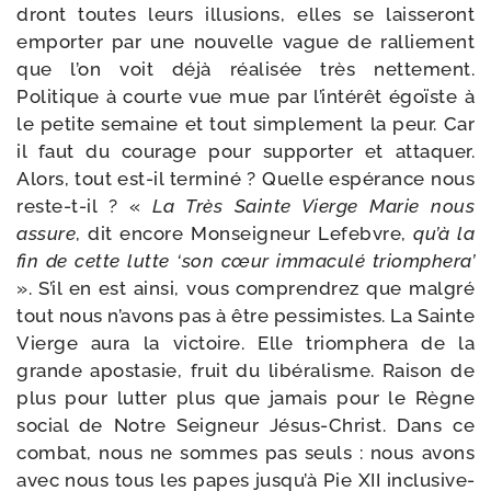
dront toutes leurs illu­sions, elles se lais­se­ront
empor­ter par une nou­velle vague de ral­lie­ment
que l’on voit déjà réa­li­sée très net­te­ment.
Politique à courte vue mue par l’intérêt égoïste à
le petite semaine et tout sim­ple­ment la peur. Car
il faut du cou­rage pour sup­por­ter et atta­quer.
Alors, tout est-​il ter­mi­né ? Quelle espé­rance nous
reste-​t-​il ? «
La Très Sainte Vierge Marie nous
assure
, dit encore Monseigneur Lefebvre,
qu’à la
fin de cette lutte ‘son cœur imma­cu­lé triom­phe­ra’
». S’il en est ain­si, vous com­pren­drez que mal­gré
tout nous n’avons pas à être pes­si­mistes. La Sainte
Vierge aura la vic­toire. Elle triom­phe­ra de la
grande apos­ta­sie, fruit du libé­ra­lisme. Raison de
plus pour lut­ter plus que jamais pour le Règne
social de Notre Seigneur Jésus-​Christ. Dans ce
com­bat, nous ne sommes pas seuls : nous avons
avec nous tous les papes jusqu’à Pie XII inclu­si­ve­