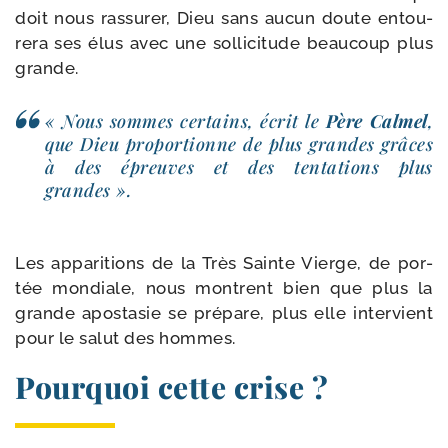
doit nous ras­su­rer, Dieu sans aucun doute entou­
re­ra ses élus avec une sol­li­ci­tude beau­coup plus
grande.
« Nous sommes cer­tains, écrit le
Père Calmel
,
que Dieu pro­por­tionne de plus grandes grâces
à des épreuves et des ten­ta­tions plus
grandes ».
Les appa­ri­tions de la Très Sainte Vierge, de por­
tée mon­diale, nous montrent bien que plus la
grande apos­ta­sie se pré­pare, plus elle inter­vient
pour le salut des hommes.
Pourquoi cette crise ?