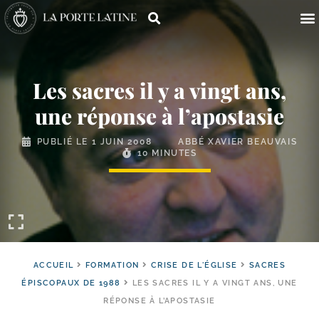
Les sacres il y a vingt ans,
une réponse à l’apostasie
PUBLIÉ LE
1 JUIN 2008
ABBÉ XAVIER BEAUVAIS
10 MINUTES
ACCUEIL
FORMATION
CRISE DE L'ÉGLISE
SACRES
ÉPISCOPAUX DE 1988
LES SACRES IL Y A VINGT ANS, UNE
RÉPONSE À L’APOSTASIE