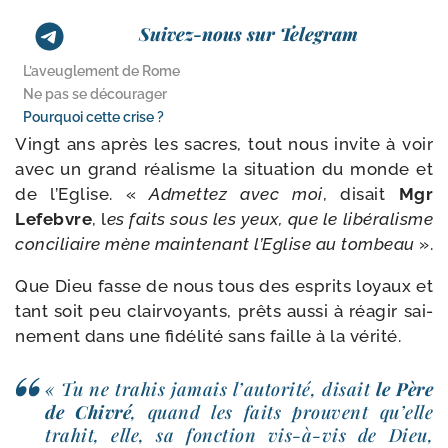
Suivez-nous sur Telegram
L’aveuglement de Rome
Ne pas se décourager
Pourquoi cette crise ?
Vingt ans après les sacres, tout nous invite à voir
avec un grand réa­lisme la situa­tion du monde et
de l’Eglise. «
Admettez avec moi
, disait
Mgr
Lefebvre
, l
es faits sous les yeux, que le libé­ra­lisme
conci­liaire mène main­te­nant l’Eglise au tom­beau
».
Que Dieu fasse de nous tous des esprits loyaux et
tant soit peu clair­voyants, prêts aus­si à réagir sai­
ne­ment dans une fidé­li­té sans faille à la vérité.
« Tu ne tra­his jamais l’autorité, disait
le Père
de Chivré
, quand les faits prouvent qu’elle
tra­hit, elle, sa fonc­tion vis-​à-​vis de Dieu,