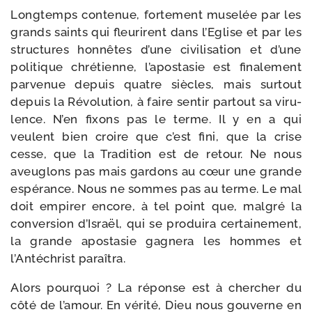
Longtemps conte­nue, for­te­ment muse­lée par les
grands saints qui fleu­rirent dans l’Eglise et par les
struc­tures hon­nêtes d’une civi­li­sa­tion et d’une
poli­tique chré­tienne, l’apostasie est fina­le­ment
par­ve­nue depuis quatre siècles, mais sur­tout
depuis la Révolution, à faire sen­tir par­tout sa viru­
lence. N’en fixons pas le terme. Il y en a qui
veulent bien croire que c’est fini, que la crise
cesse, que la Tradition est de retour. Ne nous
aveu­glons pas mais gar­dons au cœur une grande
espé­rance. Nous ne sommes pas au terme. Le mal
doit empi­rer encore, à tel point que, mal­gré la
conver­sion d’Israël, qui se pro­dui­ra cer­tai­ne­ment,
la grande apos­ta­sie gagne­ra les hommes et
l’Antéchrist paraîtra.
Alors pour­quoi ? La réponse est à cher­cher du
côté de l’amour. En véri­té, Dieu nous gou­verne en