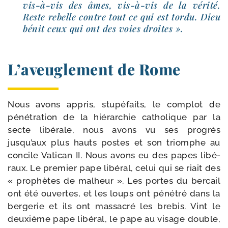
vis-​à-​vis des âmes, vis-​à-​vis de la véri­té.
Reste rebelle contre tout ce qui est tor­du. Dieu
bénit ceux qui ont des voies droites ».
L’aveuglement de Rome
Nous avons appris, stu­pé­faits, le com­plot de
péné­tra­tion de la hié­rar­chie catho­lique par la
secte libé­rale, nous avons vu ses pro­grès
jusqu’aux plus hauts postes et son triomphe au
concile Vatican II. Nous avons eu des papes libé­
raux. Le pre­mier pape libé­ral, celui qui se riait des
« pro­phètes de mal­heur ». Les portes du ber­cail
ont été ouvertes, et les loups ont péné­tré dans la
ber­ge­rie et ils ont mas­sa­cré les bre­bis. Vint le
deuxième pape libé­ral, le pape au visage double,