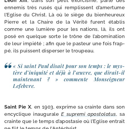
Léon XIII
, dans son petit exor­cisme, parle des
enne­mis très rusés qui rem­plissent d’amertume
l’Eglise du Christ. Là où le siège du bien­heu­reux
Pierre et la Chaire de la Vérité furent éta­blis
comme une lumière pour les nations, là, ils ont
posé en quelque sorte le trône de l’abomination
de leur impié­té ; afin que le pas­teur une fois frap­
pé, ils puissent dis­per­ser le troupeau.
« Si saint Paul disait pour son temps : le mys­
tère d’iniquité et déjà à l’œuvre, que dirait-​il
main­te­nant ? » com­mente Monseigneur
Lefebvre.
Saint Pie X
, en 1903, exprime sa crainte dans son
ency­clique inau­gu­rale
E supre­mi apos­to­la­tus
, sa
crainte que le temps d’apostasie où l’Eglise entrait
ne fût le temps de l’Antéchrist.