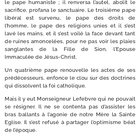
le pape huma­niste ; il ren­ver­sa l’autel, abo­lit le
sacri­fice, pro­fa­na le sanc­tuaire. Le troi­sième pape
libé­ral est sur­ve­nu, le pape des droits de
l’homme, le pape des reli­gions unies et il s’est
lavé les mains, et il s’est voi­lé la face devant tant
de ruines amon­ce­lées, pour ne pas voir les plaies
san­glantes de la Fille de Sion, l’Epouse
Immaculée de Jésus-Christ.
Un qua­trième pape renou­velle les actes de ses
pré­dé­ces­seurs, enfonce le clou sur des doc­trines
qui dis­solvent la foi catholique.
Mais il y eut Monseigneur Lefebvre qui ne pou­vait
se rési­gner. Il ne se conten­ta pas d’assister les
bras bal­lants à l’agonie de notre Mère la Sainte
Eglise. Il s’est refu­sé à par­ta­ger l’optimisme béat
de l’époque.