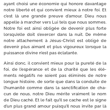
ayant choi­si une éco­no­mie qui honore davan­tage
notre liber­té et qui convient mieux à notre foi. Et
c’est là une grande preuve d’amour. Dieu nous
appelle à mar­cher vers Lui tels que nous sommes.
Notre foi est ain­si obli­gée de deve­nir plus forte
lorsqu’elle doit s’exercer dans la nuit. De même
notre atta­che­ment à Jésus-​Christ est obli­gé de
deve­nir plus aimant et plus vigou­reux lorsque la
puis­sance divine n’est pas éclatante.
Ainsi donc, il convient mieux pour la pure­té de la
foi, de l’espérance et de la cha­ri­té que les élé­
ments néga­tifs ne soient pas éli­mi­nés de notre
longue his­toire, de sorte que dans la conduite de
l’humanité comme dans la sanc­ti­fi­ca­tion de cha­
cun de nous, notre Dieu mérite vrai­ment le nom
de Dieu caché. Et le fait qu’Il se cache est le signe
d’un plus grand amour puisqu’Il nous invite par là