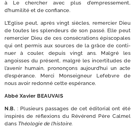
à Le cher­cher avec plus d’empressement,
d’humilité et de confiance.
L’Eglise peut, après vingt siècles, remer­cier Dieu
de toutes les splen­deurs de son pas­sé. Elle peut
remer­cier Dieu de ces consé­cra­tions épis­co­pales
qui ont per­mis aux sources de la grâce de conti­
nuer à cou­ler, depuis vingt ans. Malgré les
angoisses du pré­sent, mal­gré les incer­ti­tudes de
l’avenir humain, pro­non­çons aujourd’hui un acte
d’espérance. Merci Monseigneur Lefebvre de
nous avoir redon­né cette espérance.
Abbé Xavier BEAUVAIS
N.B.
: Plusieurs pas­sages de cet édi­to­rial ont été
ins­pi­rés de réflexions du Révérend Père Calmel
dans
Théologie de l’histoire.