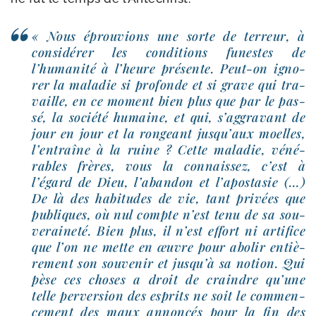
« Nous éprou­vions une sorte de ter­reur, à
consi­dé­rer les condi­tions funestes de
l’humanité à l’heure pré­sente. Peut-​on igno­
rer la mala­die si pro­fonde et si grave qui tra­
vaille, en ce moment bien plus que par le pas­
sé, la socié­té humaine, et qui, s’aggravant de
jour en jour et la ron­geant jusqu’aux moelles,
l’entraîne à la ruine ? Cette mala­die, véné­
rables frères, vous la connais­sez, c’est à
l’égard de Dieu, l’abandon et l’apostasie (…)
De là des habi­tudes de vie, tant pri­vées que
publiques, où nul compte n’est tenu de sa sou­
ve­rai­ne­té. Bien plus, il n’est effort ni arti­fice
que l’on ne mette en œuvre pour abo­lir entiè­
re­ment son sou­ve­nir et jusqu’à sa notion. Qui
pèse ces choses a droit de craindre qu’une
telle per­ver­sion des esprits ne soit le com­men­
ce­ment des maux annon­cés pour la fin des