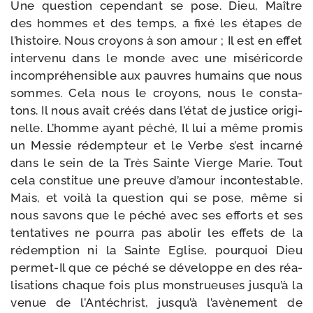
Une ques­tion cepen­dant se pose. Dieu, Maître
des hommes et des temps, a fixé les étapes de
l’histoire. Nous croyons à son amour ; Il est en effet
inter­ve­nu dans le monde avec une misé­ri­corde
incom­pré­hen­sible aux pauvres humains que nous
sommes. Cela nous le croyons, nous le consta­
tons. Il nous avait créés dans l’état de jus­tice ori­gi­
nelle. L’homme ayant péché, Il lui a même pro­mis
un Messie rédemp­teur et le Verbe s’est incar­né
dans le sein de la Très Sainte Vierge Marie. Tout
cela consti­tue une preuve d’amour incon­tes­table.
Mais, et voi­là la ques­tion qui se pose, même si
nous savons que le péché avec ses efforts et ses
ten­ta­tives ne pour­ra pas abo­lir les effets de la
rédemp­tion ni la Sainte Eglise, pour­quoi Dieu
permet-​Il que ce péché se déve­loppe en des réa­
li­sa­tions chaque fois plus mons­trueuses jusqu’à la
venue de l’Antéchrist, jusqu’à l’avènement de