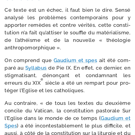
Ce texte est un échec, il faut bien le dire. Sensé
ana­ly­sé les pro­blèmes contem­po­rains pour y
appor­ter remèdes et contre véri­tés, cette consti­
tu­tion n’a fait qu’at­ti­ser le souffle du maté­ria­lisme,
de l’a­théisme et de la nou­velle « théo­lo­gie
anthropomorphique ».
On com­prend que
Gaudium et spes
ait été com­
pa­ré au
Syllabus
de Pie IX. En effet, ce der­nier, en
stig­ma­ti­sant, dénon­çant et condam­nant les
e
erreurs du XIX
siècle a été un rem­part pour pro­
té­ger l’Eglise et les catholiques.
Au contraire, « de tous les textes du deuxième
concile du Vatican, la consti­tu­tion pas­to­rale Sur
l’Eglise dans le monde de ce temps (
Gaudium et
Spes
) a été incon­tes­ta­ble­ment le plus dif­fi­cile, et
aus­si, à côté de la consti­tu­tion sur la litur­gie et du