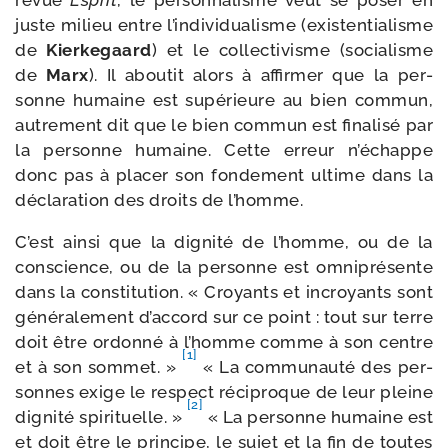
revue
Esprit
, le per­son­na­lisme veut se poser en
juste milieu entre l’individualisme (exis­ten­tia­lisme
de
Kierkegaard
) et le col­lec­ti­visme (socia­lisme
de
Marx
). Il abou­tit alors à affir­mer que la per­
sonne humaine est supé­rieure au bien com­mun,
autre­ment dit que le bien com­mun est fina­li­sé par
la per­sonne humaine. Cette erreur n’échappe
donc pas à pla­cer son fon­de­ment ultime dans la
décla­ra­tion des droits de l’homme.
C’est ain­si que la digni­té de l’homme, ou de la
conscience, ou de la per­sonne est omni­pré­sente
dans la consti­tu­tion. « Croyants et incroyants sont
géné­ra­le­ment d’accord sur ce point : tout sur terre
doit être ordon­né à l’homme comme à son centre
[1]
et à son som­met. »
« La com­mu­nau­té des per­
sonnes exige le res­pect réci­proque de leur pleine
[2]
digni­té spi­ri­tuelle. »
« La per­sonne humaine est
et doit être le prin­cipe, le sujet et la fin de toutes