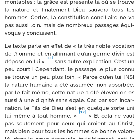
mon­tables : la grâce est pré­sente là où se trouve
la nature et fina­le­ment Dieu sau­ve­ra tous les
hommes. Certes, la consti­tu­tion conci­liaire ne va
pas aus­si loin, mais de nom­breux pas­sages équi­
voque y conduisent.
Le texte parle en effet de « la très noble voca­tion
de l’homme et en affir­mant qu’un germe divin est
[11]
dépo­sé en lui »
sans autre expli­ca­tion. C’est un
peu court ! Cependant, le pas­sage le plus connu
se trouve un peu plus loin. « Parce qu’en lui [NS]
la nature humaine a été assu­mée, non absor­bée,
par le fait même, cette nature a été éle­vée en os
aus­si à une digni­té sans égale. Car, par son incar­
na­tion, le Fils de Dieu s’est en quelque sorte uni
[12]
lui-​même à tout homme. »
« Et cela ne vaut
pas seule­ment pour ceux qui croient au Christ,
mais bien pour tous les hommes de bonne volon­