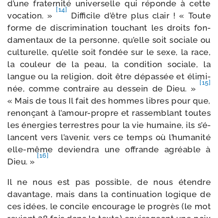
d’une fra­ter­ni­té uni­ver­selle qui réponde à cette
[14]
voca­tion. »
Difficile d’être plus clair ! « Toute
forme de dis­cri­mi­na­tion tou­chant les droits fon­
da­men­taux de la per­sonne, qu’elle soit sociale ou
cultu­relle, qu’elle soit fon­dée sur le sexe, la race,
la cou­leur de la peau, la condi­tion sociale, la
langue ou la reli­gion, doit être dépas­sée et éli­mi­
[15]
née, comme contraire au des­sein de Dieu. »
« Mais de tous Il fait des hommes libres pour que,
renon­çant à l’amour-propre et ras­sem­blant toutes
les éner­gies ter­restres pour la vie humaine, ils s’é­
lancent vers l’avenir, vers ce temps où l’hu­ma­ni­té
elle-​même devien­dra une offrande agréable à
[16]
Dieu. »
Il ne nous est pas pos­sible, de nous étendre
davan­tage, mais dans la conti­nua­tion logique de
ces idées, le concile encou­rage le pro­grès (le mot