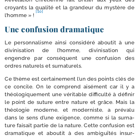
croyants la qua­li­té et la gran­deur du mys­tère de
[10]
l’homme » !
Une confusion dramatique
Le per­son­na­lisme ain­si consi­dé­ré abou­tit à une
divi­ni­sa­tion de l’homme, divi­ni­sa­tion qui
engendre par consé­quent une confu­sion des
ordres natu­rels et surnaturels.
Ce thème est cer­tai­ne­ment l’un des points clés de
ce concile. On le com­prend aisé­ment car il y a
théo­lo­gi­que­ment une véri­table dif­fi­cul­té à défi­nir
le point de suture entre nature et grâce. Mais la
théo­lo­gie moderne, et moder­niste, a pré­va­lu
dans le sens d’une exi­gence, comme si la sur­na­
ture fai­sait par­tie de la nature. Cette confu­sion est
dra­ma­tique et abou­tit à des ambi­guï­tés insur­