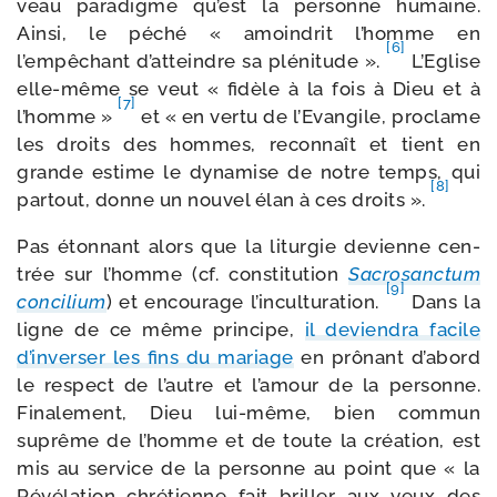
veau para­digme qu’est la per­sonne humaine.
Ainsi, le péché « amoin­drit l’homme en
[6]
l’empêchant d’atteindre sa plé­ni­tude ».
L’Eglise
elle-​même se veut « fidèle à la fois à Dieu et à
[7]
l’homme »
et « en ver­tu de l’Evangile, pro­clame
les droits des hommes, recon­naît et tient en
grande estime le dyna­mise de notre temps, qui
[8]
par­tout, donne un nou­vel élan à ces droits ».
Pas éton­nant alors que la litur­gie devienne cen­
trée sur l’homme (cf. consti­tu­tion
Sacrosanctum
[9]
conci­lium
) et encou­rage l’inculturation.
Dans la
ligne de ce même prin­cipe,
il devien­dra facile
d’inverser les fins du mariage
en prô­nant d’abord
le res­pect de l’autre et l’amour de la per­sonne.
Finalement, Dieu lui-​même, bien com­mun
suprême de l’homme et de toute la créa­tion, est
mis au ser­vice de la per­sonne au point que « la
Révélation chré­tienne fait briller aux yeux des