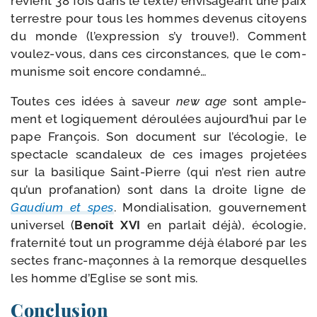
revient 38 fois dans le texte) envi­sa­geant une paix
ter­restre pour tous les hommes deve­nus citoyens
du monde (l’expression s’y trouve!). Comment
voulez-​vous, dans ces cir­cons­tances, que le com­
mu­nisme soit encore condamné…
Toutes ces idées à saveur
new age
sont ample­
ment et logi­que­ment dérou­lées aujourd’hui par le
pape François. Son docu­ment sur l’écologie, le
spec­tacle scan­da­leux de ces images pro­je­tées
sur la basi­lique Saint-​Pierre (qui n’est rien autre
qu’un pro­fa­na­tion) sont dans la droite ligne de
Gaudium et spes
. Mondialisation, gou­ver­ne­ment
uni­ver­sel (
Benoît XVI
en par­lait déjà), éco­lo­gie,
fra­ter­ni­té tout un pro­gramme déjà éla­bo­ré par les
sectes franc-​maçonnes à la remorque des­quelles
les homme d’Eglise se sont mis.
Conclusion