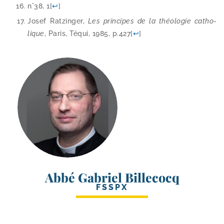
n°38, 1
[
↩
]
Josef Ratzinger,
Les prin­cipes de la théo­lo­gie catho­
lique
, Paris, Téqui, 1985, p.427
[
↩
]
Abbé Gabriel Billecocq
FSSPX