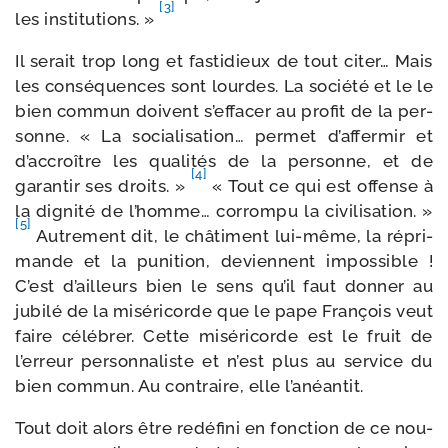
[3]
les ins­ti­tu­tions. »
Il serait trop long et fas­ti­dieux de tout citer… Mais
les consé­quences sont lourdes. La socié­té et le le
bien com­mun doivent s’effacer au pro­fit de la per­
sonne. « La socia­li­sa­tion… per­met d’affermir et
d’accroître les qua­li­tés de la per­sonne, et de
[4]
garan­tir ses droits. »
« Tout ce qui est offense à
la digni­té de l’homme… cor­rom­pu la civi­li­sa­tion. »
[5]
Autrement dit, le châ­ti­ment lui-​même, la répri­
mande et la puni­tion, deviennent impos­sible !
C’est d’ailleurs bien le sens qu’il faut don­ner au
jubi­lé de la misé­ri­corde que le pape François veut
faire célé­brer. Cette misé­ri­corde est le fruit de
l’erreur per­son­na­liste et n’est plus au ser­vice du
bien com­mun. Au contraire, elle l’anéantit.
Tout doit alors être redé­fi­ni en fonc­tion de ce nou­