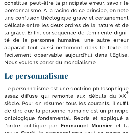
consti­tue peut-​être la prin­ci­pale erreur, savoir le
per­son­na­lisme. A la racine de ce prin­cipe, on note
une confu­sion théo­lo­gique grave et cer­tai­ne­ment
déli­cate entre les deux ordres de la nature et de
la grâce. Enfin, consé­quence de l’éminente digni­
té de la per­sonne humaine, une autre erreur
appa­raît tout aus­si net­te­ment dans le texte et
faci­le­ment obser­vable aujourd’hui dans l’Eglise.
Nous vou­lons par­ler du mondialisme
Le personnalisme
Le per­son­na­lisme est une doc­trine phi­lo­so­phique
e
assez dif­fuse qui remonte aux débuts du XX
siècle. Pour en résu­mer tous les cou­rants, il suf­fit
de dire que la per­sonne humaine est un prin­cipe
onto­lo­gique fon­da­men­tal. Repris et appli­qué à
l’ordre poli­tique par
Emmanuel Mounier
et la