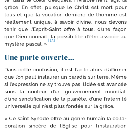
té, dans le cœur des­quels, invi­si­ble­ment, agit la
grâce. En effet, puisque le Christ est mort pour
tous et que la voca­tion der­nière de l’homme est
réel­le­ment unique, à savoir divine, nous devons
tenir que l’Esprit-Saint offre à tous, d’une façon
que Dieu connaît, la pos­si­bi­li­té d’être asso­cié au
[13]
mys­tère pas­cal. »
Une porte ouverte…
Dans cette confu­sion, il est facile alors d’affirmer
que l’on peut ins­tau­rer un para­dis sur terre. Même
si l’expression ne s’y trouve pas, l’idée est avan­cée
sous la cou­leur d’un gou­ver­ne­ment mon­dial,
d’une sanc­ti­fi­ca­tion de la pla­nète, d’une fra­ter­ni­té
uni­ver­selle qui n’est plus fon­dée sur la grâce.
« Ce saint Synode offre au genre humain la col­la­
bo­ra­tion sin­cère de l’Eglise pour l’instauration