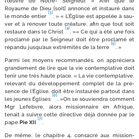
l’œuvre de Notre- Seigneur. « Afin que le
Royaume de Dieu [soit] annon­cé et ins­tau­ré dans
[3]
le monde entier
. » « L’Église est appe­lée à sau­
ver et à réno­ver toute créa­ture, afin que tout soit
[4]
res­tau­ré dans le Christ
. »« Ce qui a été une fois
pro­cla­mé par le Seigneur doit être pro­cla­mé et
[5]
répan­du jus­qu’aux extré­mi­tés de la terre
. »
Parmi les moyens recom­man­dés, on appré­cie­ra
gran­de­ment de lire que la vie contem­pla­tive doit
tenir une très haute place. « La vie contem­pla­tive,
rele­vant du déve­lop­pe­ment com­plet de la pré­
sence de l’Église, doit être ins­tau­rée par­tout dans
[6]
les jeunes Églises
. »On se sou­vien­dra com­ment
Mgr Lefebvre, alors mis­sion­naire en Afrique,
tenait à suivre cette direc­tive déjà don­née par le
[7]
pape
Pie XII
.
De même, le cha­pitre 4, consa­cré aux mis­sion­