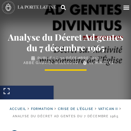
Analyse du Décret Ad gentes
du 7 décembre 1965
PUBLIÉ LE
30 DÉCEMBRE 2017
ABBÉ GABRIEL BILLECOCQ
12 MINUTES
ACCUEIL
FORMATION
CRISE DE L'ÉGLISE
VATICAN II
ANALYSE DU DÉCRET AD GENTES DU 7 DÉCEMBRE 1965