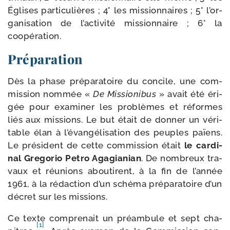
Églises par­ti­cu­lières ; 4° les mis­sion­naires ; 5° l’or­
ga­ni­sa­tion de l’ac­ti­vi­té mis­sion­naire ; 6° la
coopération.
Préparation
Dès la phase pré­pa­ra­toire du concile, une com­
mis­sion nom­mée «
De Missionibus
» avait été éri­
gée pour exa­mi­ner les pro­blèmes et réformes
liés aux mis­sions. Le but était de don­ner un véri­
table élan à l’é­van­gé­li­sa­tion des peuples païens.
Le pré­sident de cette com­mis­sion était
le car­di­
nal Gregorio Petro Agagianian
. De nom­breux tra­
vaux et réunions abou­tirent, à la fin de l’an­née
1961, à la rédac­tion d’un sché­ma pré­pa­ra­toire d’un
décret sur les missions.
Ce texte com­pre­nait un pré­am­bule et sept cha­
[1]