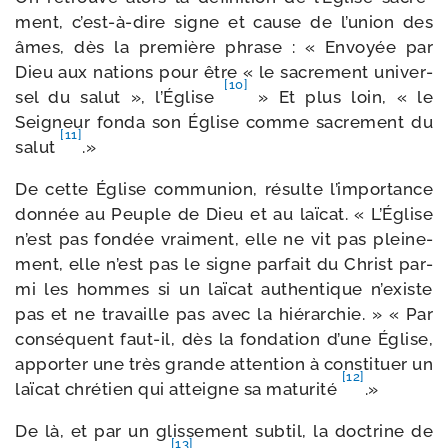
ment, c’est-​à-​dire signe et cause de l’u­nion des
âmes, dès la pre­mière phrase : « Envoyée par
Dieu aux nations pour être « le sacre­ment uni­ver­
[10]
sel du salut », l’Église
» Et plus loin, « le
Seigneur fon­da son Église comme sacre­ment du
[11]
salut
.»
De cette Église com­mu­nion, résulte l’im­por­tance
don­née au Peuple de Dieu et au laï­cat. « L’Église
n’est pas fon­dée vrai­ment, elle ne vit pas plei­ne­
ment, elle n’est pas le signe par­fait du Christ par­
mi les hommes si un laï­cat authen­tique n’existe
pas et ne tra­vaille pas avec la hié­rar­chie. » « Par
consé­quent faut-​il, dès la fon­da­tion d’une Église,
appor­ter une très grande atten­tion à consti­tuer un
[12]
laï­cat chré­tien qui atteigne sa matu­ri­té
.»
De là, et par un glis­se­ment sub­til, la doc­trine de
[13]