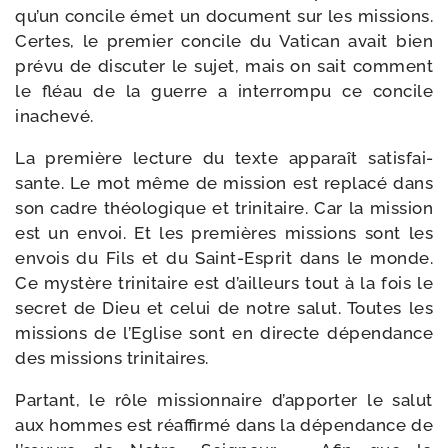
qu’un concile émet un docu­ment sur les mis­sions.
Certes, le pre­mier concile du Vatican avait bien
pré­vu de dis­cu­ter le sujet, mais on sait com­ment
le fléau de la guerre a inter­rom­pu ce concile
inachevé.
La pre­mière lec­ture du texte appa­raît satis­fai­
sante. Le mot même de mis­sion est repla­cé dans
son cadre théo­lo­gique et tri­ni­taire. Car la mis­sion
est un envoi. Et les pre­mières mis­sions sont les
envois du Fils et du Saint-​Esprit dans le monde.
Ce mys­tère tri­ni­taire est d’ailleurs tout à la fois le
secret de Dieu et celui de notre salut. Toutes les
mis­sions de l’Eglise sont en directe dépen­dance
des mis­sions trinitaires.
Partant, le rôle mis­sion­naire d’ap­por­ter le salut
aux hommes est réaf­fir­mé dans la dépen­dance de