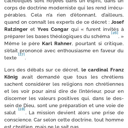
catho­liques sont noyées dans un esprit, dans un
corps de doc­trine moder­niste qui les rend irré­cu­
pé­rables. Cela n’a rien d’é­ton­nant, d’ailleurs,
quand on connaît les experts de ce décret :
Josef
Ratzinger
et
Yves Congar
qui « furent invi­tés à
[26]
pré­pa­rer les bases théo­lo­giques du sché­ma
. »
Même le père
Karl Rahner
, pour­tant si cri­tique,
s’é­tait pro­non­cé avec enthou­siasme en faveur du
[27]
texte
.
Lors des débats sur ce décret,
le car­di­nal Franz
König
avait deman­dé que tous les chré­tiens
sachent consi­dé­rer les reli­gions non chré­tiennes
et les voir pour ain­si dire de l’in­té­rieur, pour en
dis­cer­ner les valeurs posi­tives qui, dans le des­
sein de Dieu, sont une pré­pa­ra­tion et une voie de
[28]
salut
. La mis­sion devient alors une prise de
conscience. Car selon cette doc­trine, tout homme
est chré­tien, mais ne le sait pas