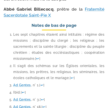
Abbé Gabriel Billecocq
, prêtre de la
Fraternité
Sacerdotale Saint-​Pie X
Notes de bas de page
Les sept cha­pitres étaient ain­si inti­tu­lés : régime des
mis­sions ; dis­ci­pline du cler­gé ; les reli­gieux ; les
sacre­ments et la sainte litur­gie ; dis­ci­pline du peuple
chré­tien ; études des ecclé­sias­tiques ; coopé­ra­tion
mis­sion­naire.
[
↩
]
Il s’a­git des sché­mas sur les Églises orien­tales, les
mis­sions, les prêtres, les reli­gieux, les sémi­naires, les
écoles catho­liques et le mariage.
[
↩
]
Ad Gentes
, n° 1.
[
↩
]
Ibid.
[
↩
]
Ad Gentes
, n° 3.
[
↩
]
Ad Gentes
, n° 18.
[
↩
]