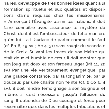
naires, déve­loppe de très bonnes idées quant à la
for­ma­tion spi­ri­tuelle et aux qua­li­tés et dis­po­si­
tions d’âme requises chez les mis­sion­naires.
« Annonçant l’Évangile par­mi les nations, il doit
faire connaître avec assu­rance le mys­tère du
Christ, dont il est l’am­bas­sa­deur, de telle manière
qu’en lui il ait l’au­dace de par­ler comme il le faut
(cf. Ep 6, 19 sv. ; Ac 4, 31) sans rou­gir du scan­dale
de la Croix. Suivant les traces de son Maître qui
était doux et humble de cœur, il doit mon­trer que
son joug est doux et son far­deau léger (Mt 11, 29
sv.) Par une vie véri­ta­ble­ment évan­gé­lique, par
une grande constance, par la lon­ga­ni­mi­té, par la
dou­ceur, par une cha­ri­té non feinte (cf. 2 Co 6, 4
sv.), il doit rendre témoi­gnage à son Seigneur et
même, si c’est néces­saire, jus­qu’à l’ef­fu­sion du
sang. Il obtien­dra de Dieu cou­rage et force pour
recon­naître que, dans les mul­tiples tri­bu­la­tions et