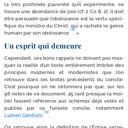
la très pro­fonde pau­vre­té qu’il expé­ri­mente, se
trouve une abon­dance de joie (cf. 2 Co 8, 2). Il doit
être per­sua­dé que l’o­béis­sance est la ver­tu spé­ci­
fique du ministre du Christ, qui a rache­té le genre
[8]
humain par son obéis­sance
.»
Un esprit qui demeure
Cependant, ces bons rap­pels ne doivent pas mas­
quer la réa­li­té d’un texte entiè­re­ment imbi­bé des
prin­cipes modernes et moder­nistes que l’on
retrouve dans les textes pré­cé­dents du concile.
C’est pour­quoi on ne s’é­ton­ne­ra pas que, sur les
96 notes de ce docu­ment, 45 (soit presque la moi­
tié) fassent réfé­rence aux sché­mas déjà votés et
publiés par ce funeste concile, notam­ment
[9]
Lumen Gentium
.
On retrouve alors la défi­ni­tion de l’Église sacre­