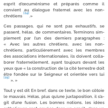
esprit d’œ­cu­mé­nisme et pré­pa­rés comme il
convient au dia­logue fra­ter­nel avec les non-​
[24]
chrétiens
.»
Ces pas­sages, qui ne sont pas exhaus­tifs, se
passent, hélas, de com­men­taires. Terminons sim­
ple­ment par l’un des der­niers para­graphes :
« Avec les autres chré­tiens, avec les non-​
chrétiens, par­ti­cu­liè­re­ment avec les membres
des asso­cia­tions inter­na­tio­nales, ils doivent col­la­
bo­rer fra­ter­nel­le­ment, ayant tou­jours devant les
yeux que « la construc­tion de la cité ter­restre doit
être fon­dée sur le Seigneur et orien­tée vers lui
[25]
». »
Tout y est dit En bref, dans ce texte, le bon côtoie
le mau­vais. Hélas, plus qu’une jux­ta­po­si­tion, il s’a­
git d’une fusion. Les bonnes notions, les idées