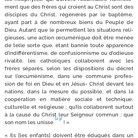
ment que des frères qui croient au Christ sont des
dis­ciples du Christ, régé­né­rés par le bap­tême,
ayant part à de nom­breux biens du Peuple de
Dieu. Autant que le per­mettent les situa­tions reli­
gieuses, une action œcu­mé­nique doit être menée
de telle sorte que, étant ban­nie toute appa­rence
d’in­dif­fé­ren­tisme, de confu­sion­nisme ou d’o­dieuse
riva­li­té, les catho­liques col­la­borent avec les
frères sépa­rés, selon les dis­po­si­tions du décret
sur l’œ­cu­mé­nisme, dans une com­mune pro­fes­
sion de foi en Dieu et en Jésus- Christ devant les
nations, dans la mesure du pos­sible, et dans la
coopé­ra­tion en matière sociale et tech­nique,
cultu­relle et reli­gieuse ; qu’ils col­la­borent sur­tout
à la cause du Christ leur Seigneur com­mun : que
[23]
son nom les unisse
! »
« Ils [les enfants] doivent être édu­qués dans un