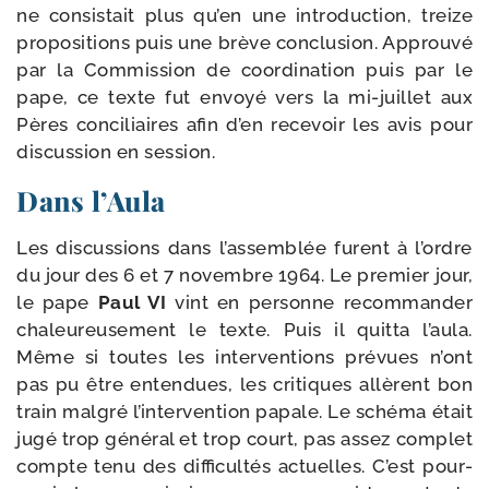
ne consis­tait plus qu’en une intro­duc­tion, treize
pro­po­si­tions puis une brève conclu­sion. Approuvé
par la Commission de coor­di­na­tion puis par le
pape, ce texte fut envoyé vers la mi-​juillet aux
Pères conci­liaires afin d’en rece­voir les avis pour
dis­cus­sion en session.
Dans l’Aula
Les dis­cus­sions dans l’as­sem­blée furent à l’ordre
du jour des 6 et 7 novembre 1964. Le pre­mier jour,
le pape
Paul VI
vint en per­sonne recom­man­der
cha­leu­reu­se­ment le texte. Puis il quit­ta l’au­la.
Même si toutes les inter­ven­tions pré­vues n’ont
pas pu être enten­dues, les cri­tiques allèrent bon
train mal­gré l’in­ter­ven­tion papale. Le sché­ma était
jugé trop géné­ral et trop court, pas assez com­plet
compte tenu des dif­fi­cul­tés actuelles. C’est pour­