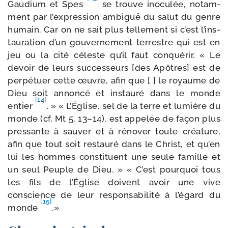
Gaudium et Spes
se trouve ino­cu­lée, notam­
ment par l’ex­pres­sion ambi­guë du salut du genre
humain. Car on ne sait plus tel­le­ment si c’est l’ins­
tau­ra­tion d’un gou­ver­ne­ment ter­restre qui est en
jeu ou la cité céleste qu’il faut conqué­rir. « Le
devoir de leurs suc­ces­seurs [des Apôtres] est de
per­pé­tuer cette œuvre, afin que [ ] le royaume de
Dieu soit annon­cé et ins­tau­ré dans le monde
[14]
entier
. » « L’Église, sel de la terre et lumière du
monde (cf. Mt 5, 13–14), est appe­lée de façon plus
pres­sante à sau­ver et à réno­ver toute créa­ture,
afin que tout soit res­tau­ré dans le Christ, et qu’en
lui les hommes consti­tuent une seule famille et
un seul Peuple de Dieu. » « C’est pour­quoi tous
les fils de l’Église doivent avoir une vive
conscience de leur res­pon­sa­bi­li­té à l’é­gard du
[15]
monde
.»