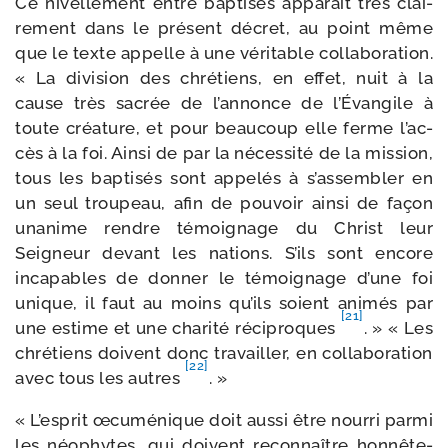
Ce nivel­le­ment entre bap­ti­sés appa­raît très clai­
re­ment dans le pré­sent décret, au point même
que le texte appelle à une véri­table col­la­bo­ra­tion.
« La divi­sion des chré­tiens, en effet, nuit à la
cause très sacrée de l’an­nonce de l’Évangile à
toute créa­ture, et pour beau­coup elle ferme l’ac­
cès à la foi. Ainsi de par la néces­si­té de la mis­sion,
tous les bap­ti­sés sont appe­lés à s’as­sem­bler en
un seul trou­peau, afin de pou­voir ain­si de façon
una­nime rendre témoi­gnage du Christ leur
Seigneur devant les nations. S’ils sont encore
inca­pables de don­ner le témoi­gnage d’une foi
unique, il faut au moins qu’ils soient ani­més par
[21]
une estime et une cha­ri­té réci­proques
. » « Les
chré­tiens doivent donc tra­vailler, en col­la­bo­ra­tion
[22]
avec tous les autres
. »
« L’esprit œcu­mé­nique doit aus­si être nour­ri par­mi
les néo­phytes, qui doivent recon­naître hon­nê­te­