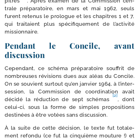
pitres
. Après exa­men de la Commission cen­
trale pré­pa­ra­toire, en mars et mai 1962, seuls
furent rete­nus le pro­logue et les cha­pitres 1 et 7,
qui trai­taient plus spé­ci­fi­que­ment de l’ac­ti­vi­té
missionnaire.
Pendant le Concile, avant
discussion
Cependant, ce sché­ma pré­pa­ra­toire souf­frit de
nom­breuses révi­sions dues aux aléas du Concile.
On se sou­vient sur­tout qu’en jan­vier 1964, à l’in­ter­
ses­sion, la Commission de coor­di­na­tion avait
[2]
déci­dé la réduc­tion de sept sché­mas
, dont
celui-​ci, sous la forme de simples pro­po­si­tions
des­ti­nées à être votées sans discussion.
À la suite de cette déci­sion, le texte fut tota­le­
ment refon­du (ce fut la cin­quième mou­ture !) et