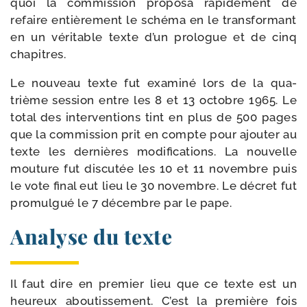
quoi la com­mis­sion pro­po­sa rapi­de­ment de
refaire entiè­re­ment le sché­ma en le trans­for­mant
en un véri­table texte d’un pro­logue et de cinq
chapitres.
Le nou­veau texte fut exa­mi­né lors de la qua­
trième ses­sion entre les 8 et 13 octobre 1965. Le
total des inter­ven­tions tint en plus de 500 pages
que la com­mis­sion prit en compte pour ajou­ter au
texte les der­nières modi­fi­ca­tions. La nou­velle
mou­ture fut dis­cu­tée les 10 et 11 novembre puis
le vote final eut lieu le 30 novembre. Le décret fut
pro­mul­gué le 7 décembre par le pape.
Analyse du texte
Il faut dire en pre­mier lieu que ce texte est un
heu­reux abou­tis­se­ment. C’est la pre­mière fois