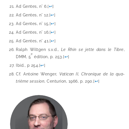
Ad Gentes, n° 6.
[
↩
]
Ad Gentes, n° 12.
[
↩
]
Ad Gentes, n° 15.
[
↩
]
Ad Gentes, n° 16.
[
↩
]
Ad Gentes, n° 41.
[
↩
]
Ralph Wiltgen s.v.d.,
Le Rhin se jette dans le Tibre
,
e
DMM, 5
édi­tion, p. 253.
[
↩
]
Ibid., p 254.
[
↩
]
Cf. Antoine Wenger,
Vatican II, Chronique de la qua­
trième ses­sion
, Centurion, 1966, p. 290.
[
↩
]