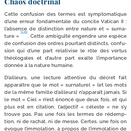
Chaos doctrinal
Cette confu­sion des termes est symp­to­ma­tique
d’une erreur fon­da­men­tale du concile Vatican II :
l’ab­sence de dis­tinc­tion entre nature et « sur­na­
[16]
ture »
. Cette ambi­guï­té engendre une espèce
de confu­sion des ordres pour­tant dis­tincts, confu­
sion qui d’une part rela­ti­vise le rôle des ver­tus
théo­lo­gales et d’autre part exalte l’im­por­tance
don­née à la nature humaine.
D’ailleurs, une lec­ture atten­tive du décret fait
appa­raître que le mot « sur­na­tu­rel » (et les mots
de la même famille d’ailleurs) n’ap­pa­raît jamais. Si
le mot « Ciel » n’est énon­cé que deux fois, et qui
plus est en cita­tion, l’ad­jec­tif « céleste » ne s’y
trouve pas. Pas une fois les termes de rédemp­
tion, ni de rachat, ni de messe. Certes, une fois on
évoque l’im­mo­la­tion, à pro­pos de l’im­mo­la­tion de