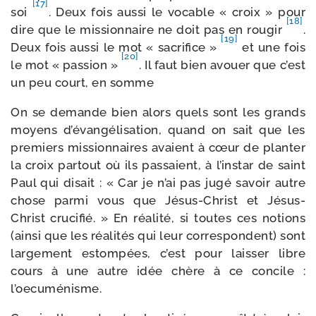
[17]
soi
. Deux fois aus­si le vocable « croix » pour
[18]
dire que le mis­sion­naire ne doit pas en rou­gir
.
[19]
Deux fois aus­si le mot « sacri­fice »
et une fois
[20]
le mot « pas­sion »
. Il faut bien avouer que c’est
un peu court, en somme
On se demande bien alors quels sont les grands
moyens d’é­van­gé­li­sa­tion, quand on sait que les
pre­miers mis­sion­naires avaient à cœur de plan­ter
la croix par­tout où ils pas­saient, à l’ins­tar de saint
Paul qui disait : « Car je n’ai pas jugé savoir autre
chose par­mi vous que Jésus-​Christ et Jésus-​
Christ cru­ci­fié. » En réa­li­té, si toutes ces notions
(ain­si que les réa­li­tés qui leur cor­res­pondent) sont
lar­ge­ment estom­pées, c’est pour lais­ser libre
cours à une autre idée chère à ce concile :
l’oecuménisme.