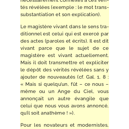
néces­sai­re­ment connexes à ces véri­
tés révé­lées (exemple : le mot trans­
sub­stan­tia­tion et son explication).
Le magis­tère vivant dans le sens tra­
di­tion­nel est celui qui est exer­cé par
des actes (paroles et écrits). Il est dit
vivant parce que le sujet de ce
magis­tère est vivant actuel­le­ment.
Mais il doit trans­mettre et expli­ci­ter
le dépôt des véri­tés révé­lées sans y
ajou­ter de nou­veau­tés (cf. Gal. 1, 8 :
« Mais si quel­qu’un, fût – ce nous –
même ou un Ange du Ciel, vous
annon­çait un autre évan­gile que
celui que nous vous avons annon­cé,
qu’il soit anathème ! »).
Pour les nova­teurs et moder­nistes,