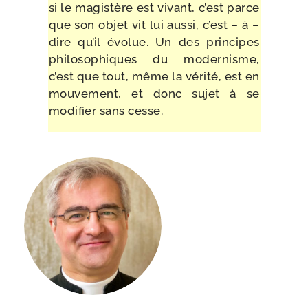
si le magis­tère est vivant, c’est parce
que son objet vit lui aus­si, c’est – à –
dire qu’il évo­lue. Un des prin­cipes
phi­lo­so­phiques du moder­nisme,
c’est que tout, même la véri­té, est en
mou­ve­ment, et donc sujet à se
modi­fier sans cesse.