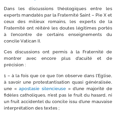
Dans les dis­cus­sions théo­lo­giques entre les
experts man­da­tés par la Fraternité Saint – Pie X et
ceux des milieux romains, les experts de la
Fraternité ont réité­ré les doutes légi­times por­tés
à l’en­contre de cer­tains ensei­gne­ments du
concile Vatican II.
Ces dis­cus­sions ont per­mis à la Fraternité de
mon­trer avec encore plus d’a­cui­té et de
précision :
1 – à la fois que ce que l’on observe dans l’Eglise,
à savoir une pro­tes­tan­ti­sa­tion qua­si géné­ra­li­sée,
une «
apos­ta­sie silen­cieuse
» d’une majo­ri­té de
fidèles catho­liques, n’est pas le fruit du hasard, ni
un fruit acci­den­tel du concile issu d’une mau­vaise
inter­pré­ta­tion des textes ;