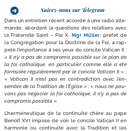
Suivez-nous sur Telegram
Dans un entre­tien récent accor­dé à une radio alle­
mande, abor­dant la ques­tions des rela­tions avec
la Fraternité Saint – Pie X,
Mgr Müller
, pré­fet de
la Congrégation pour la Doctrine de la Foi, a rap­
pe­lé l’im­por­tance à ses yeux du concile Vatican II :
«
Il n’y a pas de com­pro­mis pos­sible sur le plan de
la foi catho­lique, en par­ti­cu­lier comme elle a été
for­mu­lée régu­liè­re­ment par le concile Vatican II
» ;
«
Vatican II n’est pas en contra­dic­tion avec l’en­
semble de la Tradition de l’Eglise » ; « nous ne pou­
vons pas négo­cier la foi catho­lique, il n’y a pas de
com­pro­mis pos­sible
».
L’herméneutique de la conti­nui­té chère au pape
Benoît XVI impose de voir le concile Vatican II en
har­mo­nie ou conti­nui­té avec la Tradition et les