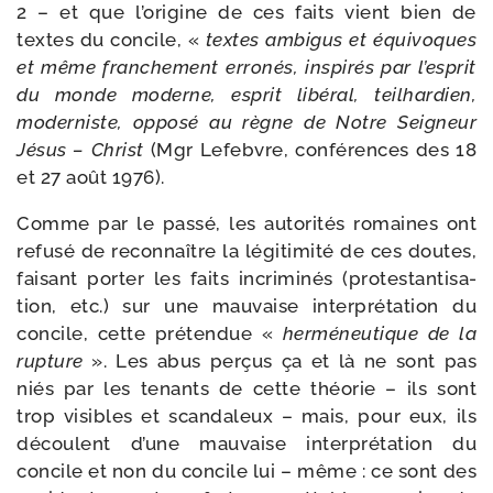
2 – et que l’o­ri­gine de ces faits vient bien de
textes du concile, «
textes ambi­gus et équi­voques
et même fran­che­ment erro­nés, ins­pi­rés par l’es­prit
du monde moderne, esprit libé­ral, teil­har­dien,
moder­niste, oppo­sé au règne de Notre Seigneur
Jésus – Christ
(Mgr Lefebvre, confé­rences des 18
et 27 août 1976).
Comme par le pas­sé, les auto­ri­tés romaines ont
refu­sé de recon­naître la légi­ti­mi­té de ces doutes,
fai­sant por­ter les faits incri­mi­nés (pro­tes­tan­ti­sa­
tion, etc.) sur une mau­vaise inter­pré­ta­tion du
concile, cette pré­ten­due «
her­mé­neu­tique de la
rup­ture
». Les abus per­çus ça et là ne sont pas
niés par les tenants de cette théo­rie – ils sont
trop visibles et scan­da­leux – mais, pour eux, ils
découlent d’une mau­vaise inter­pré­ta­tion du
concile et non du concile lui – même : ce sont des