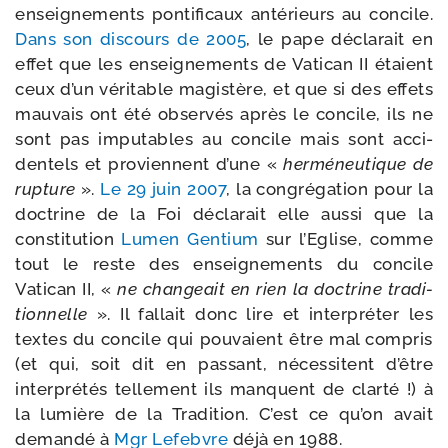
ensei­gne­ments pon­ti­fi­caux anté­rieurs au concile.
Dans son dis­cours de 2005
, le pape décla­rait en
effet que les ensei­gne­ments de Vatican II étaient
ceux d’un véri­table magis­tère, et que si des effets
mau­vais ont été obser­vés après le concile, ils ne
sont pas impu­tables au concile mais sont acci­
den­tels et pro­viennent d’une «
her­mé­neu­tique de
rup­ture
».
Le 29 juin 2007
, la congré­ga­tion pour la
doc­trine de la Foi décla­rait elle aus­si que la
consti­tu­tion
Lumen Gentium
sur l’Eglise, comme
tout le reste des ensei­gne­ments du concile
Vatican II, «
ne chan­geait en rien la doc­trine tra­di­
tion­nelle
». Il fal­lait donc lire et inter­pré­ter les
textes du concile qui pou­vaient être mal com­pris
(et qui, soit dit en pas­sant, néces­sitent d’être
inter­pré­tés tel­le­ment ils manquent de clar­té !) à
la lumière de la Tradition. C’est ce qu’on avait
deman­dé à
Mgr Lefebvre
déjà en 1988.