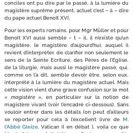
conciles ont pu dire par le pas­sé, à la lumière du
magis­tère suprême pré­sent, actuel c’est – à – dire
du pape actuel Benoît XVI.
Pour les experts romains, pour Mgr Müller et pour
Benoît XVI aus­si semble – t – il, il n’existe qu’un
magis­tère, le magis­tère d’au­jourd’­hui, auquel il
revient d’in­ter­pré­ter, de cla­ri­fier non seule­ment le
sens de la Sainte Ecriture, des Pères de l’Eglise,
de la litur­gie, mais aus­si le magis­tère pas­sé, qui,
comme on l’a dit, semble devoir être, selon eux,
inter­pré­té à la lumière du magis­tère actuel. Mais
cette vision vient d’une grave confu­sion sur le mot
«
magis­tère
», en par­ti­cu­lier sur la notion de
magis­tère vivant (voir l’en­ca­dré ci-​dessous). Sans
vou­loir entrer dans les détails (on peut d’ailleurs
se repor­ter pour cela à l’ex­cellent livre de
M.
l’Abbé Gleize
, Vatican II en débat ), voi­la ce que