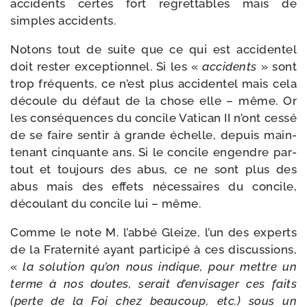
acci­dents certes fort regret­tables mais de
simples accidents.
Notons tout de suite que ce qui est acci­den­tel
doit res­ter excep­tion­nel. Si les «
acci­dents
» sont
trop fré­quents, ce n’est plus acci­den­tel mais cela
découle du défaut de la chose elle – même. Or
les consé­quences du concile Vatican II n’ont ces­sé
de se faire sen­tir à grande échelle, depuis main­
te­nant cin­quante ans. Si le concile engendre par­
tout et tou­jours des abus, ce ne sont plus des
abus mais des effets néces­saires du concile,
décou­lant du concile lui – même.
Comme le note M. l’ab­bé Gleize, l’un des experts
de la Fraternité ayant par­ti­ci­pé à ces dis­cus­sions,
«
la solu­tion qu’on nous indique, pour mettre un
terme à nos doutes, serait d’en­vi­sa­ger ces faits
(perte de la Foi chez beau­coup, etc.) sous un