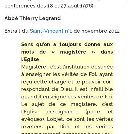
confé­rences des 18 et 27 août 1976).
Abbé Thierry Legrand
Extrait du
Saint-​Vincent n°1
de novembre 2012
Sens qu’on a tou­jours don­né aux
mots de « magis­tère » dans
l’Eglise :
Magistère : c’est l’ins­ti­tu­tion des­ti­née
à ensei­gner les véri­tés de Foi, ayant
reçu cette charge et le pou­voir cor­
res­pon­dant de Dieu. Il est infaillible
quand il enseigne ces véri­tés de Foi.
Le sujet de ce magis­tère, c’est
l’Eglise ensei­gnante (pape et
évêques). L’objet, ce sont les véri­tés
révé­lées par Dieu et les véri­tés