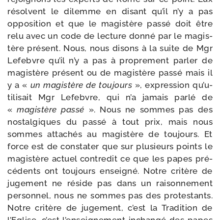
résolvent le dilemme en disant qu’il n’y a pas
oppo­si­tion et que le magis­tère pas­sé doit être
relu avec un code de lec­ture don­né par le magis­
tère pré­sent. Nous, nous disons à la suite de Mgr
Lefebvre qu’il n’y a pas à pro­pre­ment par­ler de
magis­tère pré­sent ou de magis­tère pas­sé mais il
y a «
un magis­tère de tou­jours
», expres­sion qu’u­
ti­li­sait Mgr Lefebvre, qui n’a jamais par­lé de
«
magis­tère pas­sé
». Nous ne sommes pas des
nos­tal­giques du pas­sé à tout prix, mais nous
sommes atta­chés au magis­tère de tou­jours. Et
force est de consta­ter que sur plu­sieurs points le
magis­tère actuel contre­dit ce que les papes pré­
cé­dents ont tou­jours ensei­gné. Notre cri­tère de
juge­ment ne réside pas dans un rai­son­ne­ment
per­son­nel, nous ne sommes pas des pro­tes­tants.
Notre cri­tère de juge­ment, c’est la Tradition de