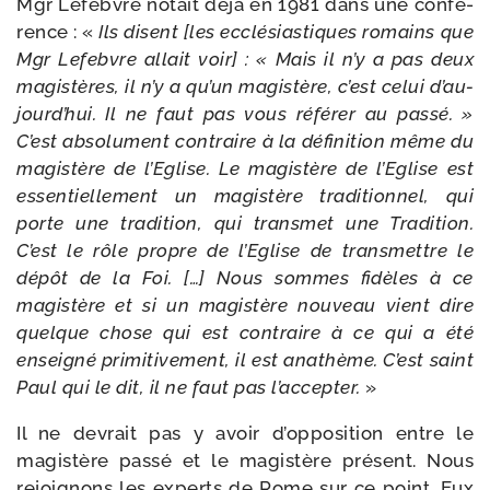
Mgr Lefebvre notait déjà en 1981 dans une confé­
rence : «
Ils disent [les ecclé­sias­tiques romains que
Mgr Lefebvre allait voir] : « Mais il n’y a pas deux
magis­tères, il n’y a qu’un magis­tère, c’est celui d’au­
jourd’­hui. Il ne faut pas vous réfé­rer au pas­sé. »
C’est abso­lu­ment contraire à la défi­ni­tion même du
magis­tère de l’Eglise. Le magis­tère de l’Eglise est
essen­tiel­le­ment un magis­tère tra­di­tion­nel, qui
porte une tra­di­tion, qui trans­met une Tradition.
C’est le rôle propre de l’Eglise de trans­mettre le
dépôt de la Foi. […] Nous sommes fidèles à ce
magis­tère et si un magis­tère nou­veau vient dire
quelque chose qui est contraire à ce qui a été
ensei­gné pri­mi­ti­ve­ment, il est ana­thème. C’est saint
Paul qui le dit, il ne faut pas l’ac­cep­ter.
»
Il ne devrait pas y avoir d’op­po­si­tion entre le
magis­tère pas­sé et le magis­tère pré­sent. Nous
rejoi­gnons les experts de Rome sur ce point. Eux