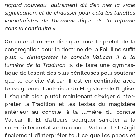
regard nou­veau, autre­ment dit d’en nier la vraie
signi­fi­ca­tion, et de chaus­ser pour cela les lunettes
volon­ta­ristes de l’her­mé­neu­tique de la réforme
dans la conti­nui­té
».
On pour­rait même dire que pour le pré­fet de la
congré­ga­tion pour la doc­trine de la Foi, il ne suf­fit
plus «
d’in­ter­pré­ter le concile Vatican II à la
lumière de la Tradition
», de faire une gym­nas­
tique de l’es­prit des plus périlleuses pour sou­te­nir
que le concile Vatican II est en conti­nui­té avec
l’en­sei­gne­ment anté­rieur du Magistère de l’Eglise.
Il s’a­gi­rait bien plu­tôt main­te­nant d’exi­ger d’in­ter­
pré­ter la Tradition et les textes du magis­tère
anté­rieur au concile, à la lumière du concile
Vatican II. Et d’ailleurs pour­quoi s’ar­rê­ter à la
norme inter­pré­ta­tive du concile Vatican II ? Il s’a­git
fina­le­ment d’in­ter­pré­ter tout ce que les papes et