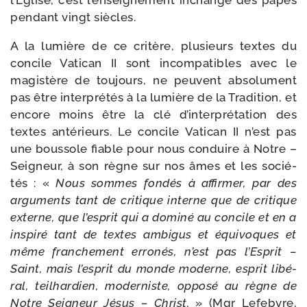
l’Eglise, c’est l’en­sei­gne­ment inchan­gé des papes
pen­dant vingt siècles.
A la lumière de ce cri­tère, plu­sieurs textes du
concile Vatican II sont incom­pa­tibles avec le
magis­tère de tou­jours, ne peuvent abso­lu­ment
pas être inter­pré­tés à la lumière de la Tradition, et
encore moins être la clé d’in­ter­pré­ta­tion des
textes anté­rieurs. Le concile Vatican II n’est pas
une bous­sole fiable pour nous conduire à Notre –
Seigneur, à son règne sur nos âmes et les socié­
tés : «
Nous sommes fon­dés à affir­mer, par des
argu­ments tant de cri­tique interne que de cri­tique
externe, que l’es­prit qui a domi­né au concile et en a
ins­pi­ré tant de textes ambi­gus et équi­voques et
même fran­che­ment erro­nés, n’est pas l’Esprit –
Saint, mais l’es­prit du monde moderne, esprit libé­
ral, teil­har­dien, moder­niste, oppo­sé au règne de
Notre Seigneur Jésus – Christ.
» (Mgr Lefebvre,