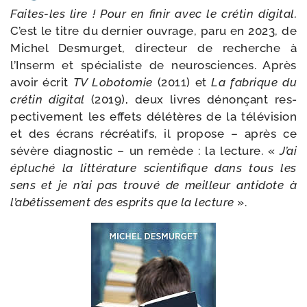
Faites-​les lire ! Pour en finir avec le cré­tin digi­tal.
C’est le titre du der­nier ouvrage, paru en 2023, de
Michel Desmurget, direc­teur de recherche à
l’Inserm et spé­cia­liste de neu­ros­ciences. Après
avoir écrit
TV Lobotomie
(2011) et
La fabrique du
cré­tin digi­tal
(2019), deux livres dénon­çant res­
pec­ti­ve­ment les effets délé­tères de la télé­vi­sion
et des écrans récréa­tifs, il pro­pose – après ce
sévère diag­nos­tic – un remède : la lec­ture. «
J’ai
éplu­ché la lit­té­ra­ture scien­ti­fique dans tous les
sens et je n’ai pas trou­vé de meilleur anti­dote à
l’abêtissement des esprits que la lec­ture
».