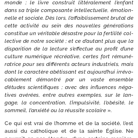
monde ; le livre construit lit­té­ra­le­ment l’enfant
dans sa triple com­po­sante intel­lec­tuelle, émo­tion­
nelle et sociale. Dès lors, l’affaiblissement bru­tal de
cette acti­vi­té au sein des nou­velles géné­ra­tions
consti­tue un véri­table désastre pour la fer­ti­li­té col­
lec­tive de notre socié­té ; et ce d’autant plus que la
dis­pa­ri­tion de la lec­ture s’effectue au pro­fit d’une
culture numé­rique récréa­tive, certes fort rému­né­
ra­trice pour ses dif­fé­rents acteurs indus­triels, mais
dont le carac­tère abê­tis­sant est aujourd’hui irré­vo­
ca­ble­ment démon­tré par un vaste ensemble
d’études scien­ti­fiques ; avec des influences néga­
tives avé­rées, entre autres exemples, sur le lan­
gage, la concen­tra­tion, l’impulsivité, l’obésité, le
som­meil, l’anxiété ou la réus­site sco­laire
».
Ce qui est vrai de l’homme et de la socié­té, l’est
aus­si du catho­lique et de la sainte Église. Ne