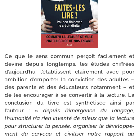
Ce que le sens com­mun per­çoit faci­le­ment et
devine depuis long­temps, les études chif­frées
d’aujourd’hui l’établissent clai­re­ment avec pour
ambi­tion d’emporter la convic­tion des adultes –
des parents et des édu­ca­teurs notam­ment – et
de les encou­ra­ger à se conver­tir à la lec­ture. La
conclu­sion du livre est syn­thé­ti­sée ain­si par
l’auteur : «
depuis l’émergence du lan­gage,
l’humanité n’a rien inven­té de mieux que la lec­ture
pour struc­tu­rer la pen­sée, orga­ni­ser le déve­lop­pe­
ment du cer­veau et civi­li­ser notre rap­port au