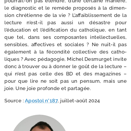
pourrait-​on pas étendre, d’une cer­taine manière,
le diag­nos­tic et le remède pro­po­sés à la dimen­
sion chré­tienne de la vie ? L’affaiblissement de la
lec­ture n’est-il pas aus­si un désastre pour
l’éducation et l’édification du catho­lique, en tant
que tel, dans ses com­po­santes intel­lec­tuelles,
sen­sibles, affec­tives et sociales ? Ne nuit-​il pas
éga­le­ment à la fécon­di­té col­lec­tive des catho­
liques ? Avec péda­go­gie, Michel Desmurget invite
donc à trou­ver ou à don­ner le goût de la lec­ture –
qui n’est pas celle des BD et des maga­zines –
pour que lire ne soit pas un pen­sum, mais une
joie. Une joie pro­fonde et partagée.
Source :
Apostol n°187
, juillet-​août 2024