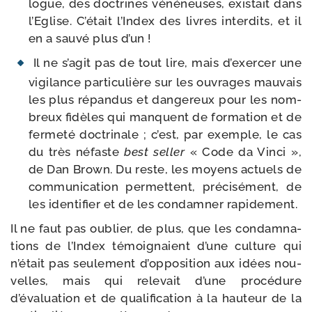
logue, des doc­trines véné­neuses, exis­tait dans
l’Eglise. C’était l’Index des livres inter­dits, et il
en a sau­vé plus d’un !
Il ne s’agit pas de tout lire, mais d’exercer une
vigi­lance par­ti­cu­lière sur les ouvrages mau­vais
les plus répan­dus et dan­ge­reux pour les nom­
breux fidèles qui manquent de for­ma­tion et de
fer­me­té doc­tri­nale ; c’est, par exemple, le cas
du très néfaste
best sel­ler
« Code da Vinci »,
de Dan Brown. Du reste, les moyens actuels de
com­mu­ni­ca­tion per­mettent, pré­ci­sé­ment, de
les iden­ti­fier et de les condam­ner rapidement.
Il ne faut pas oublier, de plus, que les condam­na­
tions de l’Index témoi­gnaient d’une culture qui
n’était pas seule­ment d’opposition aux idées nou­
velles, mais qui rele­vait d’une pro­cé­dure
d’évaluation et de qua­li­fi­ca­tion à la hau­teur de la