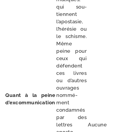
qui sou­
tiennent
l’apostasie,
l’hérésie ou
le schisme.
Même
peine pour
ceux qui
défendent
ces livres
ou d’autres
ouvrages
Quant à la peine
nom­mé­
d’excommunication
ment
condam­nés
par des
lettres
Aucune