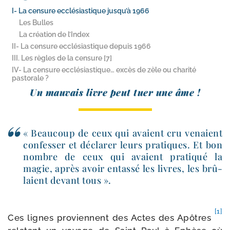
I- La censure ecclésiastique jusqu’à 1966
Les Bulles
La création de l’Index
II- La censure ecclésiastique depuis 1966
III. Les règles de la censure [7]
IV- La censure ecclésiastique… excès de zèle ou charité
pastorale ?
Un mau­vais livre peut tuer une âme
!
« Beaucoup de ceux qui avaient cru venaient
confes­ser et décla­rer leurs pra­tiques. Et bon
nombre de ceux qui avaient pra­ti­qué la
magie, après avoir entas­sé les livres, les brû­
laient devant tous ».
[1]
Ces lignes pro­viennent des Actes des Apôtres