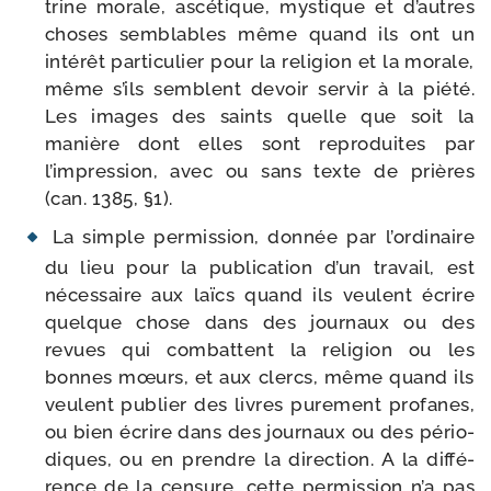
trine morale, ascé­tique, mys­tique et d’autres
choses sem­blables même quand ils ont un
inté­rêt par­ti­cu­lier pour la reli­gion et la morale,
même s’ils semblent devoir ser­vir à la pié­té.
Les images des saints quelle que soit la
manière dont elles sont repro­duites par
l’impression, avec ou sans texte de prières
(can. 1385, §1).
La simple per­mis­sion, don­née par l’ordinaire
du lieu pour la publi­ca­tion d’un tra­vail, est
néces­saire aux laïcs quand ils veulent écrire
quelque chose dans des jour­naux ou des
revues qui com­battent la reli­gion ou les
bonnes mœurs, et aux clercs, même quand ils
veulent publier des livres pure­ment pro­fanes,
ou bien écrire dans des jour­naux ou des pério­
diques, ou en prendre la direc­tion. A la dif­fé­
rence de la cen­sure, cette per­mis­sion n’a pas