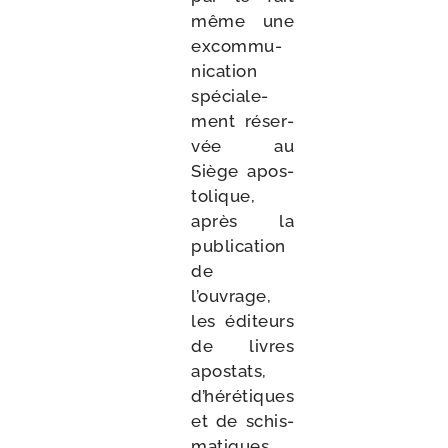
même une
excom­mu­
ni­ca­tion
spé­cia­le­
ment réser­
vée au
Siège apos­
to­lique,
après la
publi­ca­tion
de
l’ouvrage,
les édi­teurs
de livres
apos­tats,
d’hérétiques
et de schis­
ma­tiques,