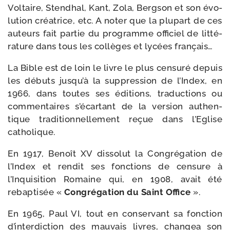
Voltaire, Stendhal, Kant, Zola, Bergson et son évo­
lu­tion créa­trice, etc. A noter que la plu­part de ces
auteurs fait par­tie du pro­gramme offi­ciel de lit­té­
ra­ture dans tous les col­lèges et lycées français…
La Bible est de loin le livre le plus cen­su­ré depuis
les débuts jusqu’à la sup­pres­sion de l’Index, en
1966, dans toutes ses édi­tions, tra­duc­tions ou
com­men­taires s’écartant de la ver­sion authen­
tique tra­di­tion­nel­le­ment reçue dans l’Eglise
catholique.
En 1917, Benoît XV dis­so­lut la Congrégation de
l’Index et ren­dit ses fonc­tions de cen­sure à
l’Inquisition Romaine qui, en 1908, avait été
rebap­ti­sée «
Congrégation du Saint Office
».
En 1965, Paul VI, tout en conser­vant sa fonc­tion
d’interdiction des mau­vais livres, chan­gea son