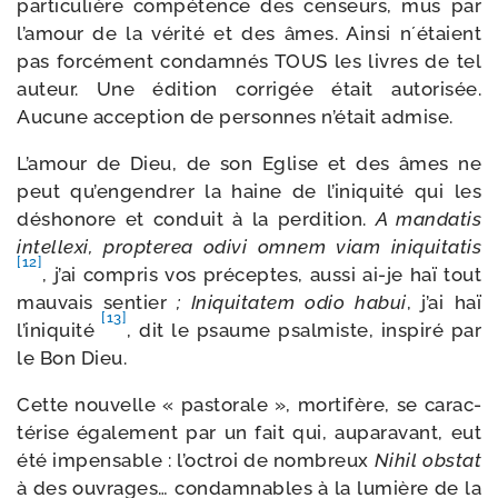
par­ti­cu­lière com­pé­tence des cen­seurs, mus par
l’amour de la véri­té et des âmes. Ainsi n´étaient
pas for­cé­ment condam­nés TOUS les livres de tel
auteur. Une édi­tion cor­ri­gée était auto­ri­sée.
Aucune accep­tion de per­sonnes n’était admise.
L’amour de Dieu, de son Eglise et des âmes ne
peut qu’engendrer la haine de l’iniquité qui les
désho­nore et conduit à la per­di­tion.
A man­da­tis
intel­lexi, prop­te­rea odi­vi omnem viam ini­qui­ta­tis
[12]
, j’ai com­pris vos pré­ceptes, aus­si ai-​je haï tout
mau­vais sen­tier
; Iniquitatem odio habui
, j’ai haï
[13]
l’iniquité
, dit le psaume psal­miste, ins­pi­ré par
le Bon Dieu.
Cette nou­velle « pas­to­rale », mor­ti­fère, se carac­
té­rise éga­le­ment par un fait qui, aupa­ra­vant, eut
été impen­sable : l’octroi de nom­breux
Nihil obs­tat
à des ouvrages… condam­nables à la lumière de la