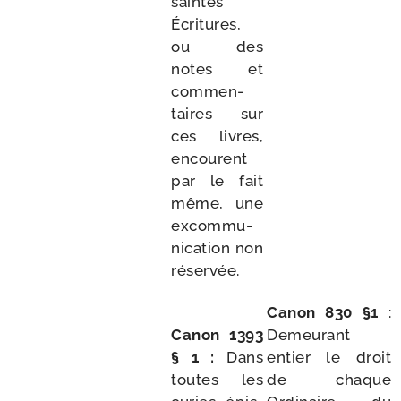
saintes
Écritures,
ou des
notes et
com­men­
taires sur
ces livres,
encourent
par le fait
même, une
excom­mu­
ni­ca­tion non
réservée.
Canon 830
§
1
:
Canon 1393
Demeurant
§ 1 :
Dans
entier le droit
toutes les
de chaque