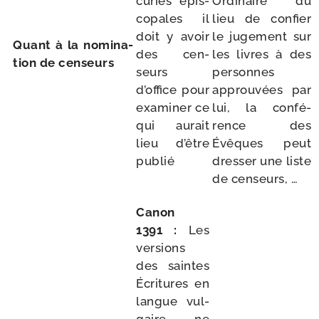
curies épis­
Ordinaire du
co­pales il
lieu de confier
doit y avoir
le juge­ment sur
Quant à la nomi­na­
des cen­
les livres à des
tion de censeurs
seurs
per­sonnes
d’office pour
approu­vées par
exa­mi­ner ce
lui, la confé­
qui aurait
rence des
lieu d’être
Évêques peut
publié
dres­ser une liste
de censeurs, …
Canon
1391 :
Les
ver­sions
des saintes
Écritures en
langue vul­