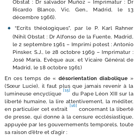
Obstat : Dr sal­va­dor Muñoz – Imprimatur : Dr
Ricardo Blanco, Vic. Gen., Madrid, le 13
décembre 1966).
“Ecrits théo­lo­giques”, par le P. Karl Rahner
(Nihil Obstat : Dr Alfonso de la Fuente, Madrid,
le 2 sep­tembre 1961 – Imprimi potest : Antonio
Pinsker, S.J., le 28 octobre 1969 – Imprimatur :
José María, Evêque aux. et Vicaire Général de
Madrid, le 18 octobre 1961)
En ces temps de «
déso­rien­ta­tion dia­bo­lique
»
(Sœur Lucie), il faut plus que jamais reve­nir à la
[15]
lumi­neuse ency­clique
du Pape Léon XIII sur la
liber­té humaine, la lire atten­ti­ve­ment, la médi­ter,
[16]
en par­ti­cu­lier cet extrait
concer­nant la liber­té
de presse, qui donne à la cen­sure ecclé­sias­tique,
appuyée par les gou­ver­ne­ments tem­po­rels, toute
sa rai­son d’être et d’agir :