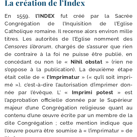
La création de l’Index
En 1559,
l’INDEX
fut créé par la Sacrée
Congrégation de l’Inquisition de l’Eglise
Catholique romaine. Il recense alors envi­ron mille
titres. Les auto­ri­tés de l’Eglise nomment des
Censores libro­rum
, char­gés de s’assurer que rien
de contraire à la foi ne puisse être publié, en
concé­dant ou non le «
Nihil obs­tat
» (rien ne
s’oppose à la publi­ca­tion). La deuxième étape
était celle de «
l’Imprimatur
» (« qu’il soit impri­
mé »), c’est-à-dire l’autorisation d’imprimer don­
née par l’évêque. L’ «
Imprimi potest
» est
l’approbation offi­cielle don­née par le Supérieur
majeur d’une Congrégation reli­gieuse quant au
conte­nu d’une œuvre écrite par un membre de la
dite Congrégation ; cette men­tion indique que
l’œuvre pour­ra être sou­mise à « l’imprimatur » de