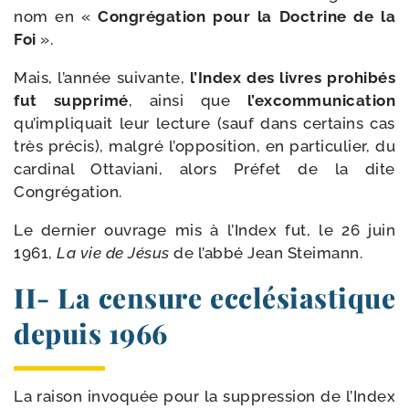
nom en «
Congrégation pour la Doctrine de la
Foi
».
Mais, l’année sui­vante,
l’Index des livres pro­hi­bés
fut sup­pri­mé
, ain­si que
l’excommunication
qu’impliquait leur lec­ture (sauf dans cer­tains cas
très pré­cis), mal­gré l’opposition, en par­ti­cu­lier, du
car­di­nal Ottaviani, alors Préfet de la dite
Congrégation.
Le der­nier ouvrage mis à l’Index fut, le 26 juin
1961,
La vie de Jésus
de l’abbé Jean Steimann.
II- La censure ecclésiastique
depuis 1966
La rai­son invo­quée pour la sup­pres­sion de l’Index