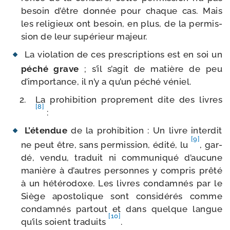
besoin d’être don­née pour chaque cas. Mais
les reli­gieux ont besoin, en plus, de la per­mis­
sion de leur supé­rieur majeur.
La vio­la­tion de ces pres­crip­tions est en soi un
péché grave
; s’il s’agit de matière de peu
d’importance, il n’y a qu’un péché véniel.
La pro­hi­bi­tion pro­pre­ment dite des livres
[8]
:
L’étendue
de la pro­hi­bi­tion : Un livre inter­dit
[9]
ne peut être, sans per­mis­sion, édi­té, lu
, gar­
dé, ven­du, tra­duit ni com­mu­ni­qué d’aucune
manière à d’autres per­sonnes y com­pris prê­té
à un hété­ro­doxe. Les livres condam­nés par le
Siège apos­to­lique sont consi­dé­rés comme
condam­nés par­tout et dans quelque langue
[10]
qu’ils soient tra­duits
.