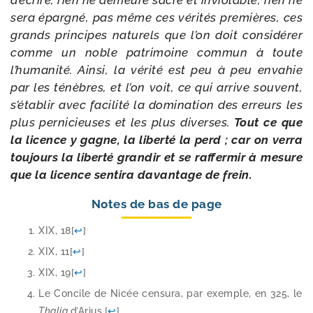
d’écrire, rien ne demeure sacré et invio­lable, rien ne
sera épar­gné, pas même ces véri­tés pre­mières, ces
grands prin­cipes natu­rels que l’on doit consi­dé­rer
comme un noble patri­moine com­mun à toute
l’humanité. Ainsi, la véri­té est peu à peu enva­hie
par les ténèbres, et l’on voit, ce qui arrive sou­vent,
s’établir avec faci­li­té la domi­na­tion des erreurs les
plus per­ni­cieuses et les plus diverses.
Tout ce que
la licence y gagne, la liber­té la perd ; car on ver­ra
tou­jours la liber­té gran­dir et se raf­fer­mir à mesure
que la licence sen­ti­ra davan­tage de frein.
Notes de bas de page
XIX, 18
[
↩
]
XIX, 11
[
↩
]
XIX, 19
[
↩
]
Le Concile de Nicée cen­su­ra, par exemple, en 325, le
Thalia
d’Arius.
[
↩
]