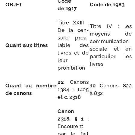
Code
OBJET
Code de 1983
de 1917
Titre XXIII :
Titre IV : les
De la cen­
moyens de
sure préa­
com­mu­ni­ca­tion
Quant aux titres
lable des
sociale et en
livres et de
par­ti­cu­lier les
leur
livres
prohibition
22
Canons
Quant au nombre
10
Canons 822
1384 à 1405
de canons
à 832
et c. 2318
Canon
2318
,
§ 1
:
Encourent
par le fait