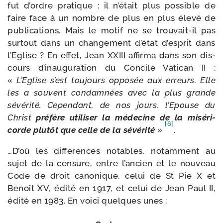
fut d’ordre pra­tique : il n’était plus pos­sible de
faire face à un nombre de plus en plus éle­vé de
publi­ca­tions. Mais le motif ne se trouvait-​il pas
sur­tout dans un chan­ge­ment d’état d’esprit dans
l’Eglise ? En effet, Jean XXIII affir­ma dans son dis­
cours d’inauguration du Concile Vatican II :
«
L’Eglise s’est tou­jours oppo­sée aux erreurs. Elle
les a sou­vent condam­nées avec la plus grande
sévé­ri­té. Cependant, de nos jours, l’Epouse du
Christ
pré­fère uti­li­ser la méde­cine de la misé­ri­
[6]
corde plu­tôt que celle de la sévé­ri­té
»
.
…D’où les dif­fé­rences notables, notam­ment au
sujet de la cen­sure, entre l’ancien et le nou­veau
Code de droit cano­nique, celui de St Pie X et
Benoît XV, édi­té en 1917, et celui de Jean Paul II,
édi­té en 1983. En voi­ci quelques unes :