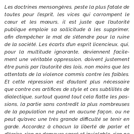
Les doc­trines men­son­gères, peste la plus fatale de
toutes pour l’esprit, les vices qui cor­rompent le
cœur et les mœurs, il est juste que l’autorité
publique emploie sa sol­li­ci­tude à les sup­pri­mer,
afin d’empêcher le mal de s’étendre pour la ruine
de la socié­té. Les écarts d’un esprit licen­cieux, qui,
pour la mul­ti­tude igno­rante, deviennent faci­le­
ment une véri­table oppres­sion, doivent jus­te­ment
être punis par l’autorité des lois, non moins que les
atten­tats de la vio­lence com­mis contre les faibles.
Et cette répres­sion est d’autant plus néces­saire
que contre ces arti­fices de style et ces sub­ti­li­tés de
dia­lec­tique, sur­tout quand tout cela flatte les pas­
sions, la par­tie sans contre­dit la plus nom­breuses
de la popu­la­tion ne peut en aucune fa
ç
on, ou ne
peut qu’avec une très grande dif­fi­cul­té se tenir en
garde. Accordez à cha­cun la liber­té de par­ler et