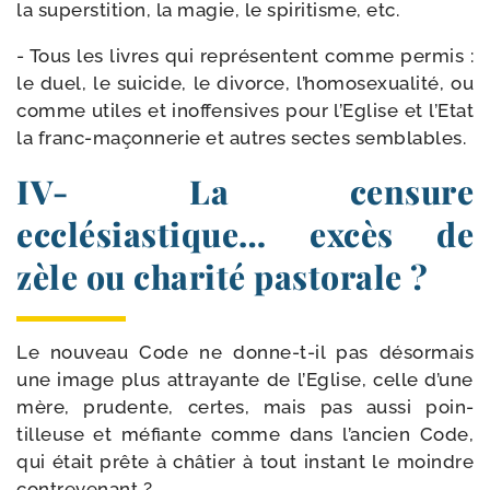
la super­sti­tion, la magie, le spi­ri­tisme, etc.
- Tous les livres qui repré­sentent comme per­mis :
le duel, le sui­cide, le divorce, l’homosexualité, ou
comme utiles et inof­fen­sives pour l’Eglise et l’Etat
la franc-​maçonnerie et autres sectes semblables.
IV- La censure
ecclésiastique… excès de
zèle ou charité pastorale ?
Le nou­veau Code ne donne-​t-​il pas désor­mais
une image plus attrayante de l’Eglise, celle d’une
mère, pru­dente, certes, mais pas aus­si poin­
tilleuse et méfiante comme dans l’ancien Code,
qui était prête à châ­tier à tout ins­tant le moindre
contrevenant ?