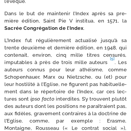
l’évêque.
Dans le but de main­te­nir l’Index après sa pre­
mière édi­tion, Saint Pie V ins­ti­tua, en 1571, la
Sacrée Congrégation de l’Index
.
L’Index fut régu­liè­re­ment actua­li­sé jusqu’à sa
trente deuxième et der­nière édi­tion, en 1948, qui
conte­nait, envi­ron, cinq mille titres cen­su­rés,
[5]
impu­tables à près de trois mille auteurs
. Les
auteurs connus pour leur athéisme, comme
Schopenhauer, Marx ou Nietzsche, ou (et) pour
leur hos­ti­li­té à l’Eglise, ne figurent pas habi­tuel­le­
ment dans le réper­toire de l’Index, car ces lec­
tures sont
ipso fac­to
inter­dites. S’y trouvent plu­tôt
des auteurs dont les posi­tions ne paraî­traient pas,
aux fidèles, gra­ve­ment contraires à la doc­trine de
l’Eglise, comme, par exemple : Erasme,
Montaigne, Rousseau (« Le contrat social »),