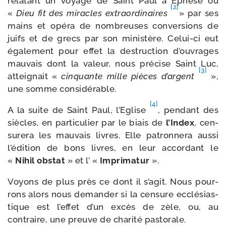
rela­tant un voyage de Saint Paul à Ephèse où
[2]
«
Dieu fit des miracles extra­or­di­naires
» par ses
mains et opé­ra de nom­breuses conver­sions de
juifs et de grecs par son minis­tère. Celui-​ci eut
éga­le­ment pour effet la des­truc­tion d’ouvrages
mau­vais dont la valeur, nous pré­cise Saint Luc,
[3]
attei­gnait «
cin­quante mille pièces d’argent
»,
une somme considérable.
[4]
A la suite de Saint Paul, l’Eglise
, pen­dant des
siècles, en par­ti­cu­lier par le biais de
l’Index
, cen­
su­re­ra les mau­vais livres. Elle patron­ne­ra aus­si
l’édition de bons livres, en leur accor­dant le
«
Nihil obs­tat
» et l’ «
Imprimatur
».
Voyons de plus près ce dont il s’agit. Nous pour­
rons alors nous deman­der si la cen­sure ecclé­sias­
tique est l’effet d’un excès de zèle, ou, au
contraire, une preuve de cha­ri­té pastorale.