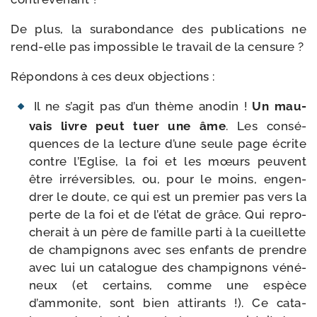
De plus, la sur­abon­dance des publi­ca­tions ne
rend-​elle pas impos­sible le tra­vail de la censure ?
Répondons à ces deux objections :
Il ne s’agit pas d’un thème ano­din !
Un mau­
vais livre peut tuer une âme
. Les consé­
quences de la lec­ture d’une seule page écrite
contre l’Eglise, la foi et les mœurs peuvent
être irré­ver­sibles, ou, pour le moins, engen­
drer le doute, ce qui est un pre­mier pas vers la
perte de la foi et de l’état de grâce. Qui repro­
che­rait à un père de famille par­ti à la cueillette
de cham­pi­gnons avec ses enfants de prendre
avec lui un cata­logue des cham­pi­gnons véné­
neux (et cer­tains, comme une espèce
d’ammonite, sont bien atti­rants !). Ce cata­