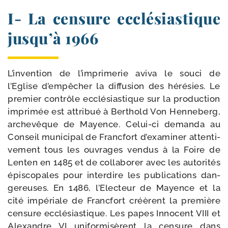
I- La censure ecclésiastique
jusqu’à 1966
L’invention de l’imprimerie avi­va le sou­ci de
l’Eglise d’empêcher la dif­fu­sion des héré­sies. Le
pre­mier contrôle ecclé­sias­tique sur la pro­duc­tion
impri­mée est attri­bué à Berthold Von Henneberg,
arche­vêque de Mayence. Celui-​ci deman­da au
Conseil muni­ci­pal de Francfort d’examiner atten­ti­
ve­ment tous les ouvrages ven­dus à la Foire de
Lenten en 1485 et de col­la­bo­rer avec les auto­ri­tés
épis­co­pales pour inter­dire les publi­ca­tions dan­
ge­reuses. En 1486, l’Electeur de Mayence et la
cité impé­riale de Francfort créèrent la pre­mière
cen­sure ecclé­sias­tique. Les papes Innocent VIII et
Alexandre VI uni­for­mi­sèrent la cen­sure dans