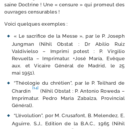
saine Doctrine ! Une « cen­sure » qui pro­meut des
ouvrages censurables !
Voici quelques exemples :
« Le sacri­fice de la Messe », par le P. Joseph
Jungman (Nihil Obstat : Dr Abilio Ruiz
Valdivielso – Imprimi potest : P. Virgilio
Revuelta – Imprimatur. +José María, Evêque
aux. et Vicaire Général de Madrid, le 25
mai 1951).
“Théologie du chré­tien”, par le P. Teilhard de
[14]
Chardin
(Nihil Obstat : P. Antonio Roweda –
Imprimatur. Pedro María Zabalza, Provincial
Général).
“L’évolution”, por M. Crusafont, B. Melendez, E,
Aguirre, S.J., Edition de la B.A.C., 1965 (Nihil