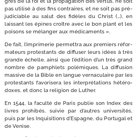
grès de la foi et la pro­pa­ga­tion des ver­tus, ne soit
pas uti­li­sé à des fins contraires, et ne soit pas pré­
ju­di­ciable au salut des fidèles du Christ (…), en
lais­sant les épines croître avec le bon plant et les
poi­sons se mélan­ger aux médicaments ».
De fait, l’imprimerie per­met­tra aux pre­miers réfor­
ma­teurs pro­tes­tants de dif­fu­ser leurs idées à très
grande échelle, ain­si que l’édition d’un très grand
nombre de pam­phlets polé­miques. La dif­fu­sion
mas­sive de la Bible en langue ver­na­cu­laire par les
pro­tes­tants favo­ri­se­ra les inter­pré­ta­tions hété­ro­
doxes, et donc la reli­gion de Luther.
En 1544, la facul­té de Paris publie son Index des
livres pro­hi­bés, sui­vie par d’autres uni­ver­si­tés,
puis par les Inquisitions d’Espagne, du Portugal et
de Venise.