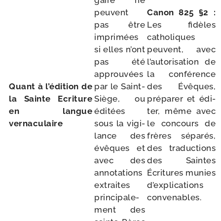
gaire ne
peuvent
Canon 825
§
2 :
pas être
Les fidèles
impri­mées
catho­liques
si elles n’ont
peuvent, avec
pas été
l’autorisation de
approu­vées
la confé­rence
Quant à l’édition de
par le Saint-​
des Évêques,
la Sainte Ecriture
Siège, ou
pré­pa­rer et édi­
en langue
édi­tées
ter, même avec
vernaculaire
sous la vigi­
le concours de
lance des
frères sépa­rés,
évêques et
des tra­duc­tions
avec des
des Saintes
anno­ta­tions
Écritures munies
extraites
d’explications
prin­ci­pa­le­
convenables.
ment des