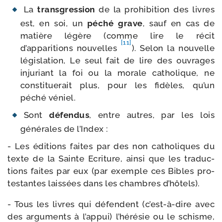
La
trans­gres­sion
de la pro­hi­bi­tion des livres
est, en soi, un
péché grave
, sauf en cas de
matière légère (comme lire le récit
[11]
d’apparitions nou­velles
). Selon la nou­velle
légis­la­tion, Le seul fait de lire des ouvrages
inju­riant la foi ou la morale catho­lique, ne
consti­tue­rait plus, pour les fidèles, qu’un
péché véniel.
Sont
défen­dus
, entre autres, par les lois
géné­rales de l’Index :
- Les édi­tions faites par des non catho­liques du
texte de la Sainte Ecriture, ain­si que les tra­duc­
tions faites par eux (par exemple ces Bibles pro­
tes­tantes lais­sées dans les chambres d’hôtels).
- Tous les livres qui défendent (c’est-à-dire avec
des argu­ments à l’appui) l’hérésie ou le schisme,