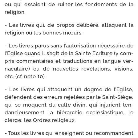
ou qui essaient de rui­ner les fon­de­ments de la
religion.
- Les livres qui, de pro­pos déli­bé­ré, attaquent la
reli­gion ou les bonnes mœurs.
- Les livres parus sans l’autorisation néces­saire de
l’Eglise quand il s’agit de la Sainte Ecriture (y com­
pris com­men­taires et tra­duc­tions en langue ver­
na­cu­laire) ou de nou­velles révé­la­tions, visions,
etc. (cf. note 10).
- Les livres qui attaquent un dogme de l’Eglise,
défendent des erreurs reje­tées par le Saint-​Siège,
qui se moquent du culte divin, qui inju­rient ten­
dan­cieu­se­ment la hié­rar­chie ecclé­sias­tique, le
cler­gé, les Ordres religieux.
- Tous les livres qui enseignent ou recom­mandent