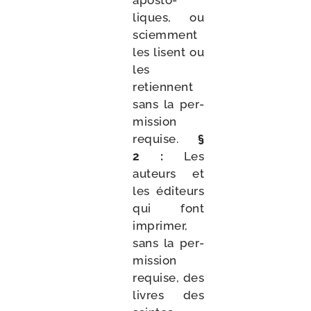
apos­to­
liques, ou
sciem­ment
les lisent ou
les
retiennent
sans la per­
mis­sion
requise.
§
2 :
Les
auteurs et
les édi­teurs
qui font
impri­mer,
sans la per­
mis­sion
requise, des
livres des