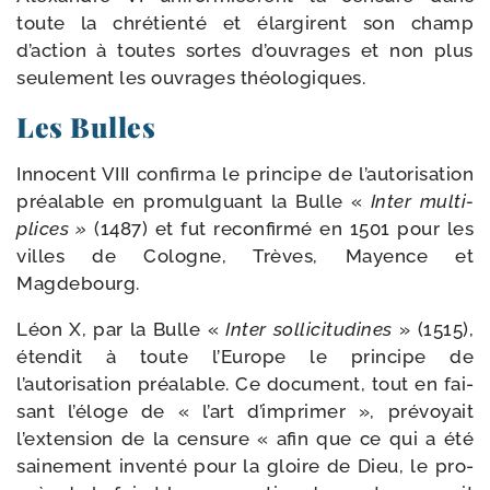
toute la chré­tien­té et élar­girent son champ
d’action à toutes sortes d’ouvrages et non plus
seule­ment les ouvrages théologiques.
Les Bulles
Innocent VIII confir­ma le prin­cipe de l’autorisation
préa­lable en pro­mul­guant la Bulle «
Inter mul­ti­
plices »
(1487) et fut recon­fir­mé en 1501 pour les
villes de Cologne, Trèves, Mayence et
Magdebourg.
Léon X, par la Bulle «
Inter sol­li­ci­tu­dines
» (1515),
éten­dit à toute l’Europe le prin­cipe de
l’autorisation préa­lable. Ce docu­ment, tout en fai­
sant l’éloge de « l’art d’imprimer », pré­voyait
l’extension de la cen­sure « afin que ce qui a été
sai­ne­ment inven­té pour la gloire de Dieu, le pro­