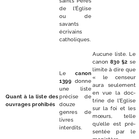
saints Pères
de l’Église
ou de
savants
écri­vains
catholiques.
Aucune liste. Le
canon
830
§
2
se
limite à dire que
Le
canon
« le cen­seur
1399
donne
aura seule­ment
une liste
en vue la doc­
Quant à la liste des
pré­cise de
trine de l’Eglise
ouvrages prohibés
douze
sur la foi et les
genres de
mœurs, telle
livres
qu’elle est pré­
interdits.
sen­tée par le