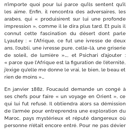
n’importe quoi pour lui parce qu’ils sentent qu’il
les aime. Enfin, il ren­con­tra des adver­saires, les
arabes, qui « pro­dui­sirent sur lui une pro­fonde
impres­sion », comme il le dira plus tard. Et puis il
connut cette fas­ci­na­tion du désert dont parle
Lyautey : « l’Afrique, ce fut une ivresse de deux
ans, l’oubli, une ivresse pure, celle-​là, une gri­se­rie
de soleil, de lumière »…, et Psichari d’ajouter :
« parce que l’Afrique est la figu­ra­tion de l’éternité,
j’exige qu’elle me donne le vrai, le bien, le beau et
rien de moins »…
En jan­vier 1882, Foucauld demande un congé à
ses chefs pour faire « un voyage en Orient », ce
qui lui fut refu­sé. Il obtien­dra alors sa démis­sion
de l’armée pour entre­pren­dra une explo­ra­tion du
Maroc, pays mys­té­rieux et répu­té dan­ge­reux où
per­sonne n’était encore entré. Pour ne pas dévier