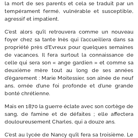
la mort de ses parents et cela se tra­duit par un
tem­pé­ra­ment fer­mé, vul­né­rable et sus­cep­tible,
agres­sif et impatient.
C’est alors qu’il retrou­ve­ra comme un nou­veau
foyer chez sa tante Inès qui l’accueillera dans sa
pro­prié­té près d’Evreux pour quelques semaines
de vacances. Il fera sur­tout la connais­sance de
celle qui sera son « ange gar­dien » et comme sa
deuxième mère tout au long de ses années
d’égarement : Marie Moitessier, son aînée de neuf
ans, ornée d’une foi pro­fonde et d’une grande
bon­té chrétienne.
Mais en 1870 la guerre éclate avec son cor­tège de
sang, de famine et de défaites ; elle affec­te­ra
dou­lou­reu­se­ment Charles, qui a douze ans.
C’est au lycée de Nancy qu’il fera sa troi­sième. Le