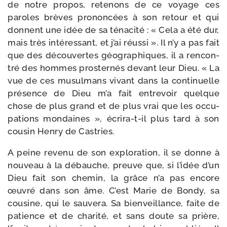
de notre pro­pos, rete­nons de ce voyage ces
paroles brèves pro­non­cées à son retour et qui
donnent une idée de sa téna­ci­té : « Cela a été dur,
mais très inté­res­sant, et j’ai réus­si ». Il n’y a pas fait
que des décou­vertes géo­gra­phiques, il a ren­con­
tré des hommes pros­ter­nés devant leur Dieu. « La
vue de ces musul­mans vivant dans la conti­nuelle
pré­sence de Dieu m’a fait entre­voir quelque
chose de plus grand et de plus vrai que les occu­
pa­tions mon­daines », écrira-​t-​il plus tard à son
cou­sin Henry de Castries.
A peine reve­nu de son explo­ra­tion, il se donne à
nou­veau à la débauche, preuve que, si l’idée d’un
Dieu fait son che­min, la grâce n’a pas encore
œuvré dans son âme. C’est Marie de Bondy, sa
cou­sine, qui le sau­ve­ra. Sa bien­veillance, faite de
patience et de cha­ri­té, et sans doute sa prière,