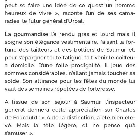
peut se faire une idée de ce qu’est un homme
heu­reux de vivre », raconte l’un de ses cama­
rades, le futur géné­ral d’Urbal.
La gour­man­dise l’a ren­du gras et lourd mais il
soigne son élé­gance ves­ti­men­taire, fai­sant la for­
tune des tailleurs et des bot­tiers de Saumur et,
pour s’épargner toute fatigue, fait venir le coif­feur
à domi­cile. D’une folle pro­di­ga­li­té, il joue des
sommes consi­dé­rables, n’allant jamais tou­cher sa
solde. Son atti­rance pour les fêtes du monde lui
vaut des semaines répé­tées de forteresse.
A l’issue de son séjour à Saumur, l’inspecteur
géné­ral don­ne­ra cette appré­cia­tion sur Charles
de Foucauld : « A de la dis­tinc­tion, a été bien éle­
vé. Mais la tête légère, et ne pense qu’à
s’amuser ».