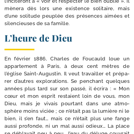
l’inciteront à « voir et res­pec­ter le bien oublié ». Il
mène­ra dès lors une exis­tence soli­taire, mais
d’une soli­tude peu­plée des pré­sences aimées et
silen­cieuses de sa famille.
L’heure de Dieu
En février 1886, Charles de Foucauld loue un
appar­te­ment à Paris, à deux cent mètres de
l’église Saint-​Augustin. Il veut tra­vailler et pré­pa­
rer d’autres explo­ra­tions. Se pen­chant quelques
années plus tard sur son pas­sé, il écri­ra : « Mon
cœur et mon esprit res­taient loin de vous, mon
Dieu, mais je vivais pour­tant dans une atmo­
sphère moins viciée ; ce n’était pas la lumière ni le
bien, il s’en faut… mais ce n’était plus une fange
aus­si pro­fonde, ni un mal aus­si odieux… La place
se déblayait peu à peu… l’eau du déluge cou­vrait