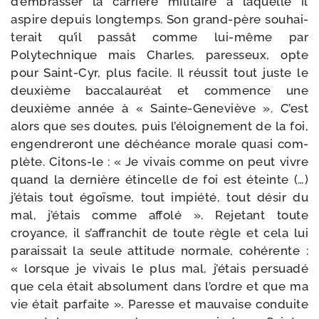
d’embrasser la car­rière mili­taire à laquelle il
aspire depuis long­temps. Son grand-​père sou­hai­
te­rait qu’il pas­sât comme lui-​même par
Polytechnique mais Charles, pares­seux, opte
pour Saint-​Cyr, plus facile. Il réus­sit tout juste le
deuxième bac­ca­lau­réat et com­mence une
deuxième année à « Sainte-​Geneviève ». C’est
alors que ses doutes, puis l’éloignement de la foi,
engen­dre­ront une déchéance morale qua­si com­
plète. Citons-​le : « Je vivais comme on peut vivre
quand la der­nière étin­celle de foi est éteinte (…)
j’étais tout égoïsme, tout impié­té, tout désir du
mal, j’étais comme affo­lé ». Rejetant toute
croyance, il s’affranchit de toute règle et cela lui
parais­sait la seule atti­tude nor­male, cohé­rente :
« lorsque je vivais le plus mal, j’étais per­sua­dé
que cela était abso­lu­ment dans l’ordre et que ma
vie était par­faite ». Paresse et mau­vaise conduite