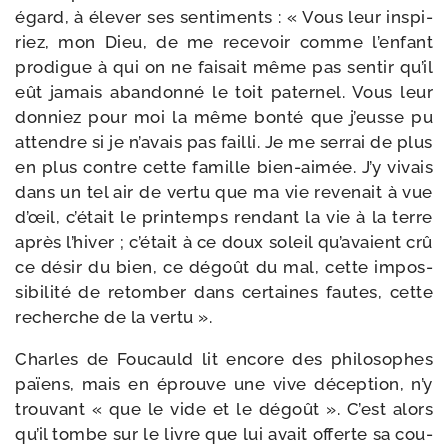
égard, à éle­ver ses sen­ti­ments : « Vous leur ins­pi­
riez, mon Dieu, de me rece­voir comme l’enfant
pro­digue à qui on ne fai­sait même pas sen­tir qu’il
eût jamais aban­don­né le toit pater­nel. Vous leur
don­niez pour moi la même bon­té que j’eusse pu
attendre si je n’avais pas failli. Je me ser­rai de plus
en plus contre cette famille bien-​aimée. J’y vivais
dans un tel air de ver­tu que ma vie reve­nait à vue
d’œil, c’était le prin­temps ren­dant la vie à la terre
après l’hiver ; c’était à ce doux soleil qu’avaient crû
ce désir du bien, ce dégoût du mal, cette impos­
si­bi­li­té de retom­ber dans cer­taines fautes, cette
recherche de la vertu ».
Charles de Foucauld lit encore des phi­lo­sophes
païens, mais en éprouve une vive décep­tion, n’y
trou­vant « que le vide et le dégoût ». C’est alors
qu’il tombe sur le livre que lui avait offerte sa cou­