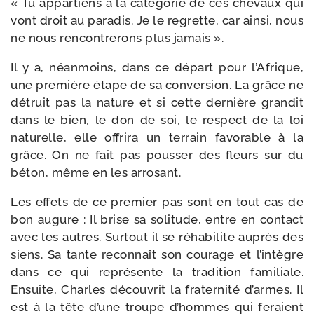
« Tu appar­tiens à la caté­go­rie de ces che­vaux qui
vont droit au para­dis. Je le regrette, car ain­si, nous
ne nous ren­con­tre­rons plus jamais ».
Il y a, néan­moins, dans ce départ pour l’Afrique,
une pre­mière étape de sa conver­sion. La grâce ne
détruit pas la nature et si cette der­nière gran­dit
dans le bien, le don de soi, le res­pect de la loi
natu­relle, elle offri­ra un ter­rain favo­rable à la
grâce. On ne fait pas pous­ser des fleurs sur du
béton, même en les arrosant.
Les effets de ce pre­mier pas sont en tout cas de
bon augure : Il brise sa soli­tude, entre en contact
avec les autres. Surtout il se réha­bi­lite auprès des
siens. Sa tante recon­naît son cou­rage et l’intègre
dans ce qui repré­sente la tra­di­tion fami­liale.
Ensuite, Charles décou­vrit la fra­ter­ni­té d’armes. Il
est à la tête d’une troupe d’hommes qui feraient