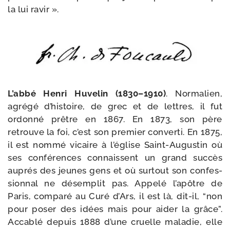
la lui ravir ».
L’abbé Henri Huvelin (1830–1910)
. Normalien,
agré­gé d’histoire, de grec et de lettres, il fut
ordon­né prêtre en 1867. En 1873, son père
retrouve la foi, c’est son pre­mier conver­ti. En 1875,
il est nom­mé vicaire à l’église Saint-​Augustin où
ses confé­rences connaissent un grand suc­cès
auprés des jeunes gens et où sur­tout son confes­
sion­nal ne désem­plit pas. Appelé l’apôtre de
Paris, com­pa­ré au Curé d’Ars, il est là, dit-​il, “non
pour poser des idées mais pour aider la grâce”.
Accablé depuis 1888 d’une cruelle mala­die, elle