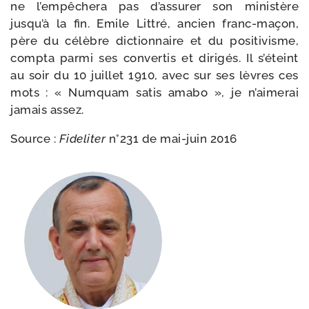
ne l’empêchera pas d’assurer son minis­tère
jusqu’à la fin. Emile Littré, ancien franc-​maçon,
père du célèbre dic­tion­naire et du posi­ti­visme,
comp­ta par­mi ses conver­tis et diri­gés. Il s’éteint
au soir du 10 juillet 1910, avec sur ses lèvres ces
mots : « Numquam satis ama­bo », je n’ai­me­rai
jamais assez.
Source :
Fideliter
n°231 de mai-​juin 2016