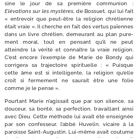
sine le jour de sa pre­mière com­mu­nion :
Elévations sur les mys­tères
, de Bossuet, qui lui fait
« entre­voir que peut-​être la reli­gion chré­tienne
était vraie ». Il cherche en fait des ver­tus païennes
dans un livre chré­tien, demeu­rant au plan pure­
ment moral, tout en pen­sant qu’il ne peut
atteindre la véri­té et connaître la vraie reli­gion.
C’est encore l’exemple de Marie de Bondy qui
cor­ri­ge­ra sa tra­jec­toire spi­ri­tuelle : « Puisque
cette âme est si intel­li­gente, la reli­gion qu’elle
croit si fer­me­ment ne sau­rait être une folie
comme je le pense ».
Pourtant Marie n’agissait que par son silence, sa
dou­ceur, sa bon­té, sa per­fec­tion, tra­vaillant ain­si
avec Dieu. Cette méthode lui avait été ensei­gnée
par son confes­seur, l’abbé Huvelin, vicaire à la
paroisse Saint-​Augustin. Lui-​même avait cou­tume