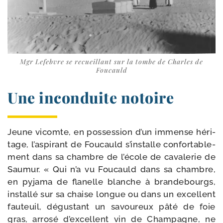
Mgr Lefebvre se recueillant sur la tombe de Charles de
Foucauld
Une inconduite notoire
Jeune vicomte, en pos­ses­sion d’un immense héri­
tage, l’aspirant de Foucauld s’installe confor­ta­ble­
ment dans sa chambre de l’école de cava­le­rie de
Saumur. « Qui n’a vu Foucauld dans sa chambre,
en pyja­ma de fla­nelle blanche à bran­de­bourgs,
ins­tal­lé sur sa chaise longue ou dans un excellent
fau­teuil, dégus­tant un savou­reux pâté de foie
gras, arro­sé d’excellent vin de Champagne, ne