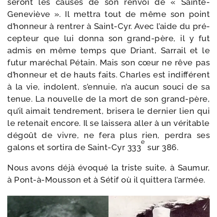
seront les causes de son ren­voi de « Sainte-​
Geneviève ». Il met­tra tout de même son point
d’honneur à ren­trer à Saint-​Cyr. Avec l’aide du pré­
cep­teur que lui don­na son grand-​père, il y fut
admis en même temps que Driant, Sarrail et le
futur maré­chal Pétain. Mais son cœur ne rêve pas
d’honneur et de hauts faits. Charles est indif­fé­rent
à la vie, indo­lent, s’ennuie, n’a aucun sou­ci de sa
tenue. La nou­velle de la mort de son grand-​père,
qu’il aimait ten­dre­ment, bri­se­ra le der­nier lien qui
le rete­nait encore. Il se lais­se­ra aller à un véri­table
dégoût de vivre, ne fera plus rien, per­dra ses
e
galons et sor­ti­ra de Saint-​Cyr 333
sur 386.
Nous avons déjà évo­qué la triste suite, à Saumur,
à Pont-​à-​Mousson et à Sétif où il quit­te­ra l’armée.