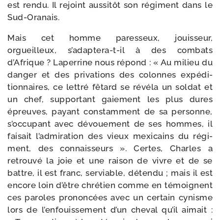
est ren­du. Il rejoint aus­si­tôt son régi­ment dans le
Sud-Oranais.
Mais cet homme pares­seux, jouis­seur,
orgueilleux, s’adaptera-t-il à des com­bats
d’Afrique ? Laperrine nous répond : « Au milieu du
dan­ger et des pri­va­tions des colonnes expé­di­
tion­naires, ce let­tré fêtard se révé­la un sol­dat et
un chef, sup­por­tant gaie­ment les plus dures
épreuves, payant constam­ment de sa per­sonne,
s’occupant avec dévoue­ment de ses hommes, il
fai­sait l’admiration des vieux mexi­cains du régi­
ment, des connais­seurs ». Certes, Charles a
retrou­vé la joie et une rai­son de vivre et de se
battre, il est franc, ser­viable, déten­du ; mais il est
encore loin d’être chré­tien comme en témoignent
ces paroles pro­non­cées avec un cer­tain cynisme
lors de l’enfouissement d’un che­val qu’il aimait :