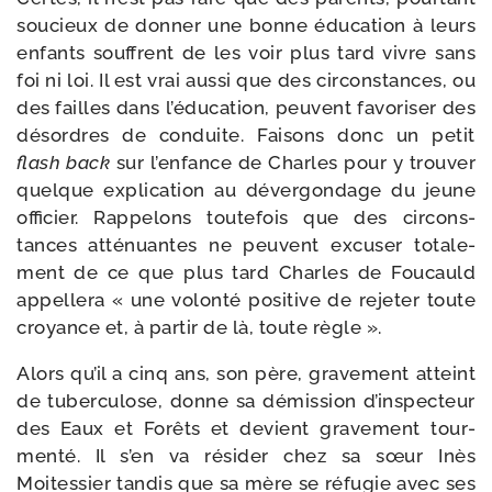
sou­cieux de don­ner une bonne édu­ca­tion à leurs
enfants souffrent de les voir plus tard vivre sans
foi ni loi. Il est vrai aus­si que des cir­cons­tances, ou
des failles dans l’éducation, peuvent favo­ri­ser des
désordres de conduite. Faisons donc un petit
flash back
sur l’enfance de Charles pour y trou­ver
quelque expli­ca­tion au déver­gon­dage du jeune
offi­cier. Rappelons tou­te­fois que des cir­cons­
tances atté­nuantes ne peuvent excu­ser tota­le­
ment de ce que plus tard Charles de Foucauld
appel­le­ra « une volon­té posi­tive de reje­ter toute
croyance et, à par­tir de là, toute règle ».
Alors qu’il a cinq ans, son père, gra­ve­ment atteint
de tuber­cu­lose, donne sa démis­sion d’inspecteur
des Eaux et Forêts et devient gra­ve­ment tour­
men­té. Il s’en va rési­der chez sa sœur Inès
Moitessier tan­dis que sa mère se réfu­gie avec ses