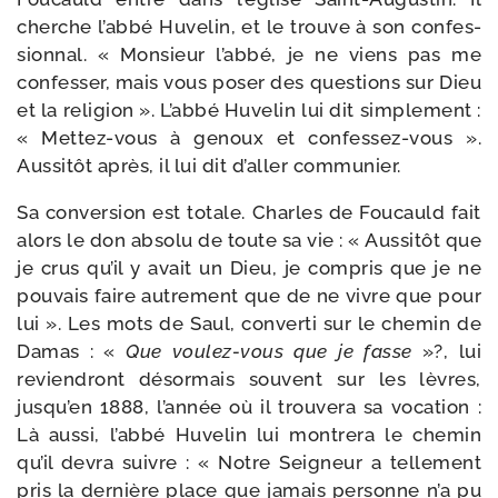
cherche l’abbé Huvelin, et le trouve à son confes­
sion­nal. « Monsieur l’abbé, je ne viens pas me
confes­ser, mais vous poser des ques­tions sur Dieu
et la reli­gion ». L’abbé Huvelin lui dit sim­ple­ment :
« Mettez-​vous à genoux et confessez-​vous ».
Aussitôt après, il lui dit d’aller communier.
Sa conver­sion est totale. Charles de Foucauld fait
alors le don abso­lu de toute sa vie : « Aussitôt que
je crus qu’il y avait un Dieu, je com­pris que je ne
pou­vais faire autre­ment que de ne vivre que pour
lui ». Les mots de Saul, conver­ti sur le che­min de
Damas : «
Que voulez-​vous que je fasse
»?, lui
revien­dront désor­mais sou­vent sur les lèvres,
jusqu’en 1888, l’année où il trou­ve­ra sa voca­tion :
Là aus­si, l’abbé Huvelin lui mon­tre­ra le che­min
qu’il devra suivre : « Notre Seigneur a tel­le­ment
pris la der­nière place que jamais per­sonne n’a pu