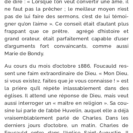
de dire : « Lorsque l’on veut conver­tir une âme, il
ne faut pas la prê­cher ; le meilleur moyen n’est
pas de lui faire des ser­mons, c’est de lui témoi­
gner qu’on l’aime ». Ce conseil était d’autant plus
frap­pant que ce prêtre,
agré­gé d’histoire et
grand ora­teur, était par­fai­te­ment capable d’user
d’arguments fort convain­cants, comme aus­si
Marie de Bondy.
Au cours du mois d’octobre 1886, Foucauld res­
sent une faim extra­or­di­naire de Dieu. « Mon Dieu,
si vous exis­tez, faites que je vous connaisse ! » est
la prière qu’il répète inlas­sa­ble­ment dans des
églises. Il attend une réponse de Dieu, mais veut
aus­si inter­ro­ger un « maître en reli­gion ». Sa cou­
sine lui parle de l’abbé Huvelin, auquel elle a déjà
vrai­sem­bla­ble­ment par­lé de Charles. Dans les
der­niers jours d’octobre, un matin, Charles de
Foucauld entre dans l’église Saint-​Augustin. Il