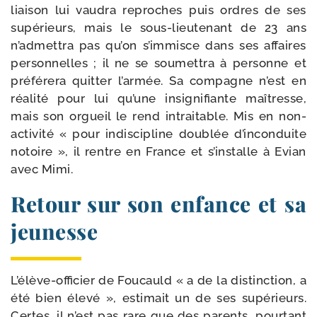
liai­son lui vau­dra reproches puis ordres de ses
supé­rieurs, mais le sous-​lieutenant de 23 ans
n’admettra pas qu’on s’immisce dans ses affaires
per­son­nelles ; il ne se sou­met­tra à per­sonne et
pré­fé­re­ra quit­ter l’armée. Sa com­pagne n’est en
réa­li­té pour lui qu’une insi­gni­fiante maî­tresse,
mais son orgueil le rend intrai­table. Mis en non-​
activité « pour indis­ci­pline dou­blée d’inconduite
notoire », il rentre en France et s’installe à Evian
avec Mimi.
Retour sur son enfance et sa
jeunesse
L’élève-officier de Foucauld « a de la dis­tinc­tion, a
été bien éle­vé », esti­mait un de ses supé­rieurs.
Certes, il n’est pas rare que des parents, pour­tant