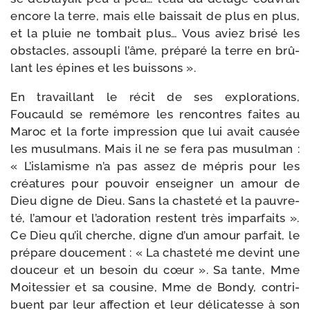
encore la terre, mais elle bais­sait de plus en plus,
et la pluie ne tom­bait plus… Vous aviez bri­sé les
obs­tacles, assou­pli l’âme, pré­pa­ré la terre en brû­
lant les épines et les buissons ».
En tra­vaillant le récit de ses explo­ra­tions,
Foucauld se remé­more les ren­contres faites au
Maroc et la forte impres­sion que lui avait cau­sée
les musul­mans. Mais il ne se fera pas musul­man :
« L’islamisme n’a pas assez de mépris pour les
créa­tures pour pou­voir ensei­gner un amour de
Dieu digne de Dieu. Sans la chas­te­té et la pau­vre­
té, l’amour et l’adoration res­tent très impar­faits ».
Ce Dieu qu’il cherche, digne d’un amour par­fait, le
pré­pare dou­ce­ment : « La chas­te­té me devint une
dou­ceur et un besoin du cœur ». Sa tante, Mme
Moitessier et sa cou­sine, Mme de Bondy, contri­
buent par leur affec­tion et leur déli­ca­tesse à son