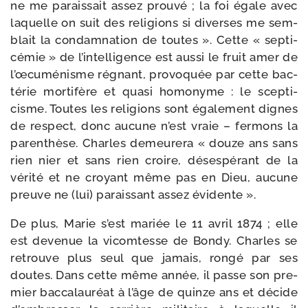
ne me parais­sait assez prou­vé ; la foi égale avec
laquelle on suit des reli­gions si diverses me sem­
blait la condam­na­tion de toutes ». Cette « sep­ti­
cé­mie » de l’intelligence est aus­si le fruit amer de
l’œcuménisme régnant, pro­vo­quée par cette bac­
té­rie mor­ti­fère et qua­si homo­nyme : le scep­ti­
cisme. Toutes les reli­gions sont éga­le­ment dignes
de res­pect, donc aucune n’est vraie – fer­mons la
paren­thèse. Charles demeu­re­ra « douze ans sans
rien nier et sans rien croire, déses­pé­rant de la
véri­té et ne croyant même pas en Dieu, aucune
preuve ne (lui) parais­sant assez évidente ».
De plus, Marie s’est mariée le 11 avril 1874 ; elle
est deve­nue la vicom­tesse de Bondy. Charles se
retrouve plus seul que jamais, ron­gé par ses
doutes. Dans cette même année, il passe son pre­
mier bac­ca­lau­réat à l’âge de quinze ans et décide