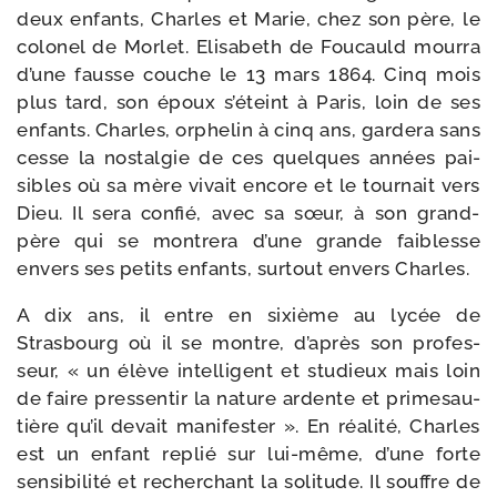
deux enfants, Charles et Marie, chez son père, le
colo­nel de Morlet. Elisabeth de Foucauld mour­ra
d’une fausse couche le 13 mars 1864. Cinq mois
plus tard, son époux s’éteint à Paris, loin de ses
enfants. Charles, orphe­lin à cinq ans, gar­de­ra sans
cesse la nos­tal­gie de ces quelques années pai­
sibles où sa mère vivait encore et le tour­nait vers
Dieu. Il sera confié, avec sa sœur, à son grand-​
père qui se mon­tre­ra d’une grande fai­blesse
envers ses petits enfants, sur­tout envers Charles.
A dix ans, il entre en sixième au lycée de
Strasbourg où il se montre, d’après son pro­fes­
seur, « un élève intel­li­gent et stu­dieux mais loin
de faire pres­sen­tir la nature ardente et pri­me­sau­
tière qu’il devait mani­fes­ter ». En réa­li­té, Charles
est un enfant replié sur lui-​même, d’une forte
sen­si­bi­li­té et recher­chant la soli­tude. Il souffre de