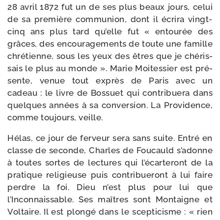
28 avril 1872 fut un de ses plus beaux jours, celui
de sa pre­mière com­mu­nion, dont il écri­ra vingt-​
cinq ans plus tard qu’elle fut « entou­rée des
grâces, des encou­ra­ge­ments de toute une famille
chré­tienne, sous les yeux des êtres que je ché­ris­
sais le plus au monde ». Marie Moitessier est pré­
sente, venue tout exprès de Paris avec un
cadeau : le livre de Bossuet qui contri­bue­ra dans
quelques années à sa conver­sion. La Providence,
comme tou­jours, veille.
Hélas, ce jour de fer­veur sera sans suite. Entré en
classe de seconde, Charles de Foucauld s’adonne
à toutes sortes de lec­tures qui l’écarteront de la
pra­tique reli­gieuse puis contri­bue­ront à lui faire
perdre la foi. Dieu n’est plus pour lui que
l’Inconnaissable. Ses maîtres sont Montaigne et
Voltaire. Il est plon­gé dans le scep­ti­cisme : « rien