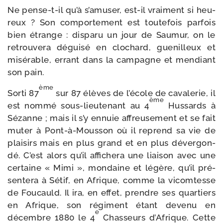
Ne pense-​t-​il qu’à s’amuser, est-​il vrai­ment si heu­
reux ? Son com­por­te­ment est tou­te­fois par­fois
bien étrange : dis­pa­ru un jour de Saumur, on le
retrou­ve­ra dégui­sé en clo­chard, gue­nilleux et
misé­rable, errant dans la cam­pagne et men­diant
son pain.
ème
Sorti 87
sur 87 élèves de l’école de cava­le­rie, il
ème
est nom­mé sous-​lieutenant au 4
Hussards à
Sézanne ; mais il s’y ennuie affreu­se­ment et se fait
muter à Pont-​à-​Mousson où il reprend sa vie de
plai­sirs mais en plus grand et en plus déver­gon­
dé. C’est alors qu’il affi­che­ra une liai­son avec une
cer­taine « Mimi », mon­daine et légère, qu’il pré­
sen­te­ra à Sétif, en Afrique, comme la vicom­tesse
de Foucauld. Il ira, en effet, prendre ses quar­tiers
en Afrique, son régi­ment étant deve­nu en
e
décembre 1880 le 4
Chasseurs d’Afrique. Cette