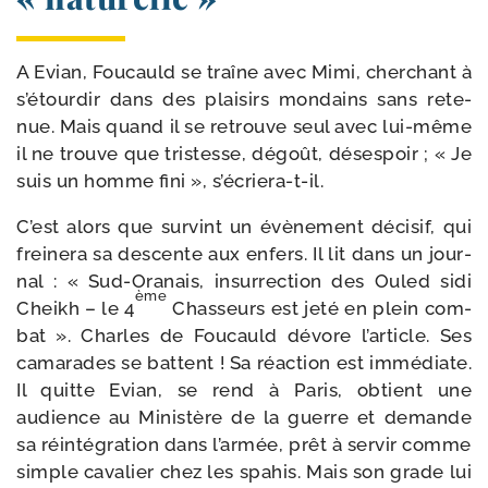
A Evian, Foucauld se traîne avec Mimi, cher­chant à
s’étourdir dans des plai­sirs mon­dains sans rete­
nue. Mais quand il se retrouve seul avec lui-​même
il ne trouve que tris­tesse, dégoût, déses­poir ; « Je
suis un homme fini », s’écriera-t-il.
C’est alors que sur­vint un évè­ne­ment déci­sif, qui
frei­ne­ra sa des­cente aux enfers. Il lit dans un jour­
nal : « Sud-​Oranais, insur­rec­tion des Ouled sidi
ème
Cheikh – le 4
Chasseurs est jeté en plein com­
bat ». Charles de Foucauld dévore l’article. Ses
cama­rades se battent ! Sa réac­tion est immé­diate.
Il quitte Evian, se rend à Paris, obtient une
audience au Ministère de la guerre et demande
sa réin­té­gra­tion dans l’armée, prêt à ser­vir comme
simple cava­lier chez les spa­his. Mais son grade lui