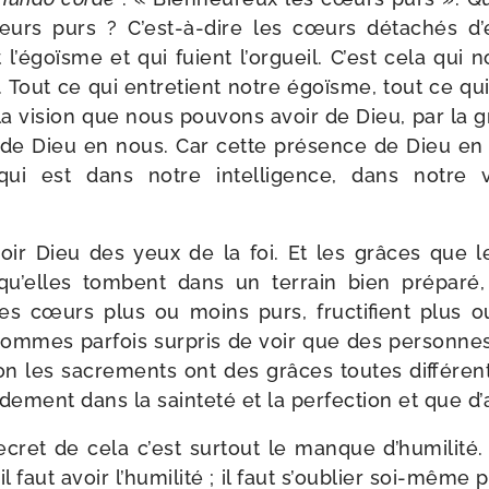
œurs purs ? C’est-à-dire les cœurs déta­chés 
 l’égoïsme et qui fuient l’orgueil. C’est cela qu
 Tout ce qui entre­tient notre égoïsme, tout ce qui
la vision que nous pou­vons avoir de Dieu, par la grâ
 de Dieu en nous. Car cette pré­sence de Dieu en 
ui est dans notre intel­li­gence, dans notre 
oir Dieu des yeux de la foi. Et les grâces que 
qu’elles tombent dans un ter­rain bien pré­pa­ré, 
 cœurs plus ou moins purs, fruc­ti­fient plus o
sommes par­fois sur­pris de voir que des per­sonnes
 les sacre­ments ont des grâces toutes dif­fé­rent
de­ment dans la sain­te­té et la per­fec­tion et que d
cret de cela c’est sur­tout le manque d’humilité. 
il faut avoir l’humilité ; il faut s’oublier soi-​même