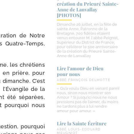
création du Prieuré Sainte-​
Anne de Lanvallay
[PHOTOS]
Dimanche 26 juillet, en la fête de
sainte Anne, Patronne de la
Bretagne, 700 fidèles étaient
uration de Notre
venus entourer M. l'abbé Peignot,
Supérieur du District de France,
s Quatre-​Temps,
pour célébrer le 50e anniversaire
de la création du Prieuré Sainte-
Anne de Lanvallay
me, les chré­tiens
Lire l’amour de Dieu
t en prière, pour
pour nous
du dimanche. C’est
ABBÉ FRANÇOIS DELMOTTE
, l’Évangile de la
« Qu’a voulu Dieu en venant parmi
nous, sinon nous montrer son
nt été sépa­rées,
Amour ? Si jusqu’ici nous ne nous
pressions pas de l’aimer, du moins
t pour­quoi nous
ne tardons plus à lui rendre
amour pour amour. »
Lire la Sainte Écriture
s­tion, pour­quoi
ABBÉ LOUIS-EDOUARD
MEUGNIOT