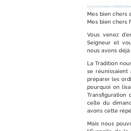
La Porte Latine – FSSPX Fr
Mes bien chers 
Mes bien chers f
Vous venez d’en
Seigneur et vou
nous avons déjà
La Tradition nous
se réunis­saient
pré­pa­rer les or
pour­quoi on lisa
Transfiguration 
celle du dimanc
avons cette répé
Mais nous pou­vo