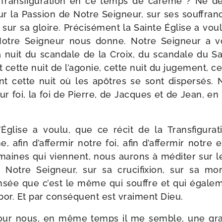
a Transfiguration en ce temps de carême ? Ne de
sur la Passion de Notre Seigneur, sur ses souf­fra
e sur sa gloire. Précisément la Sainte Église a vou­
otre Seigneur nous donne. Notre Seigneur a vo
a nuit du scan­dale de la Croix, du scan­dale du Sa
 cette nuit de l’agonie, cette nuit du juge­ment, cet
vant cette nuit où les apôtres se sont dis­per­sés
leur foi, la foi de Pierre, de Jacques et de Jean, en
l’Église a vou­lu, que ce récit de la Transfigura
afin d’affermir notre foi, afin d’affermir notre e
aines qui viennent, nous aurons à médi­ter sur le
 Notre Seigneur, sur sa cru­ci­fixion, sur sa m
­sée que c’est le même qui souffre et qui éga­le­
bor. Et par consé­quent est vrai­ment Dieu.
pour nous, en même temps il me semble, une gr