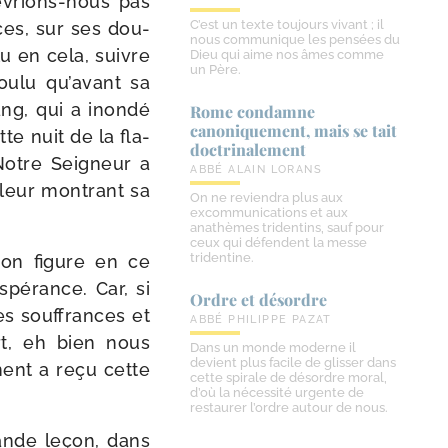
vrions-​nous pas
C’est un texte toujours vivant ; il
nces, sur ses dou­
nous communique les pensées du
lu en cela, suivre
Dieu qui aime nos âmes comme
un Père.
u­lu qu’avant sa
ng, qui a inon­dé
Rome condamne
canoniquement, mais se tait
te nuit de la fla­
doctrinalement
. Notre Seigneur a
ABBÉ ALAIN LORANS
 leur mon­trant sa
On ne reviendra plus aux
excommunications et aux
anathèmes tridentins, sauf pour
ceux qui défendent la messe
tridentine.
tion figure en ce
spé­rance. Car, si
Ordre et désordre
s souf­frances et
ABBÉ PHILIPPE PAZAT
ort, eh bien nous
Dans un monde moderne il
devient plus facile de glisser dans
ment a reçu cette
cette spirale de désordre moral,
d’où la nécessité urgente de
restaurer l’ordre autour de nous.
ande leçon, dans