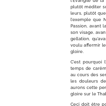
l’Évangile de l
plu­tôt médi­ter 
leurs, plu­tôt qu
l’exemple que N
Passion, avant l
son visage, avant
gel­la­tion, qu’a
vou­lu affer­mir 
gloire.
C’est pour­quoi 
temps de carême, 
au cours des sem
les dou­leurs de
aurons cette pen
gloire sur le Tha
Ceci doit être 