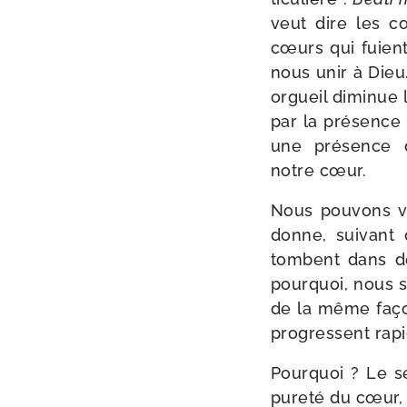
veut dire les c
cœurs qui fuient
nous unir à Dieu.
orgueil dimi­nue 
par la pré­sence
une pré­sence q
notre cœur.
Nous pou­vons v
donne, sui­vant 
tombent dans des
pour­quoi, nous 
de la même façon
pro­gressent rapi­
Pourquoi ? Le se
pure­té du cœur, 