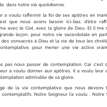
te, dans notre vie quotidienne.
 a vou­lu raf­fer­mir la foi de ses apôtres en mani­
est que nous avons besoin ici-​bas, d’être raf­f
ime avec le Ciel, avec la gloire de Dieu. Et il me
ande leçon, pour notre vie sacer­do­tale en par­t
e des consa­crés à Dieu et la vie de tous les chré
ontem­pla­tive, pour mener une vie active vrai
 pas nous pas­ser de contem­pla­tion. Car c’est cel
ur a vou­lu don­ner aux apôtres. Il a vou­lu leur
ntem­pla­tion admi­rable de sa gloire.
age de la vie contem­pla­tive que nous devons 
contem­pla­tifs. Notre Seigneur l’a vou­lu ; Notre