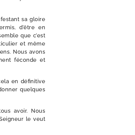
fes­tant sa gloire
er­mis, d’être en
 semble que c’est
i­cu­lier et même
­tiens. Nous avons
­ment féconde et
a en défi­ni­tive
 don­ner quelques
tous avoir. Nous
 Seigneur le veut