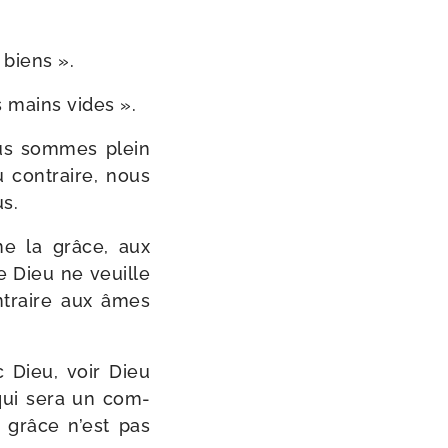
 biens ».
es mains vides ».
ous sommes plein
u contraire, nous
s.
e la grâce, aux
e Dieu ne veuille
ontraire aux âmes
ec Dieu, voir Dieu
 qui sera un com­
a grâce n’est pas