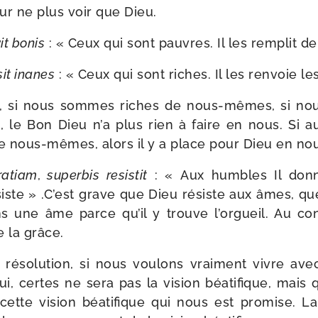
ur ne plus voir que Dieu.
it bonis
: « Ceux qui sont pauvres. Il les rem­plit de
sit inanes
: « Ceux qui sont riches. Il les ren­voie l
, si nous sommes riches de nous-​mêmes, si n
le Bon Dieu n’a plus rien à faire en nous. Si a
nous-​mêmes, alors il y a place pour Dieu en nou
a­tiam
,
super­bis resis­tit
: « Aux humbles Il donn
ésiste » .C’est grave que Dieu résiste aux âmes, qu
ns une âme parce qu’il y trouve l’orgueil. Au c
 la grâce.
 réso­lu­tion, si nous vou­lons vrai­ment vivre av
i, certes ne sera pas la vision béa­ti­fique, mais
ette vision béa­ti­fique qui nous est pro­mise. L