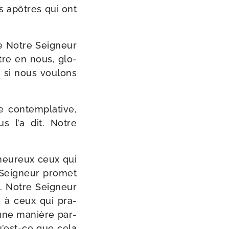
s apôtres qui ont
ue Notre Seigneur
tre en nous, glo­
 si nous vou­lons
e contem­pla­tive,
s l’a dit. Notre
nheureux ceux qui
e Seigneur pro­met
es. Notre Seigneur
e à ceux qui pra­
 d’une manière par­
’est-ce que cela