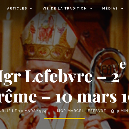
ARTICLES
VIE DE LA TRADITION
MÉDIAS
e
gr Lefebvre – 2
rême – 10 mars 1
UBLIÉ LE
10 MARS 1974
MGR MARCEL LEFEBVRE
9 MI