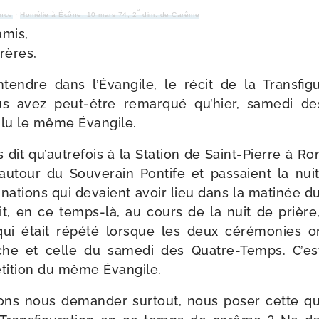
e
ance
·
Homélie à Écône, 10 mars 74, 2
dim. de Carême
amis,
rères,
tendre dans l’Évangile, le récit de la Transfig
s avez peut-​être remar­qué qu’hier, same­di de
 lu le même Évangile.
 dit qu’autrefois à la Station de Saint-​Pierre à Ro
 autour du Souverain Pontife et pas­saient la nui
di­na­tions qui devaient avoir lieu dans la mati­née 
it, en ce temps-​là, au cours de la nuit de prière
qui était répé­té lorsque les deux céré­mo­nies o
he et celle du same­di des Quatre-​Temps. C’es
­ti­tion du même Évangile.
ns nous deman­der sur­tout, nous poser cette que