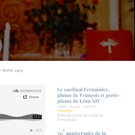
 MARS 1974
Le cardinal Fernández,
plume de François et porte-​
plume de Léon XIV
ABBÉ ALAIN LORANS
Bibliographie du cardinal
Fernandez
e
50
anniversaire de la