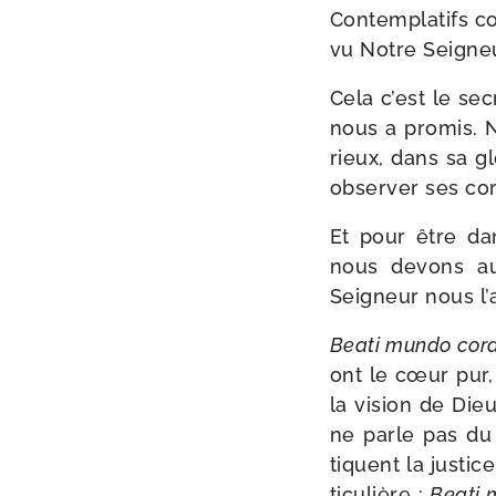
Contemplatifs co
vu Notre Seigneu
Cela c’est le se
nous a pro­mis. 
rieux, dans sa g
obser­ver ses 
Et pour être dans
nous devons aus
Seigneur nous l’a
Beati mun­do cor
ont le cœur pur, 
la vision de Dieu
ne parle pas du 
tiquent la jus­tic
ti­cu­lière :
Beati 