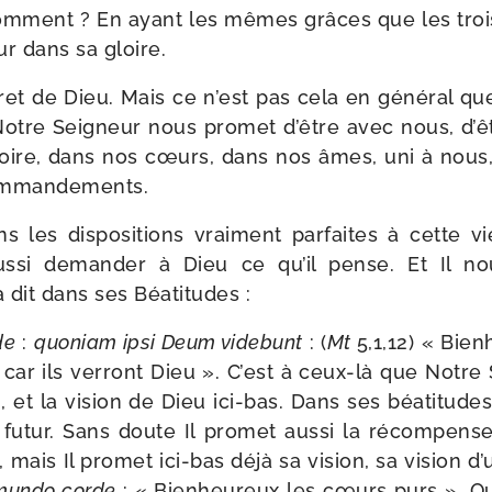
m­ment ? En ayant les mêmes grâces que les troi
r dans sa gloire.
cret de Dieu. Mais ce n’est pas cela en géné­ral q
Notre Seigneur nous pro­met d’être avec nous, d’ê
loire, dans nos cœurs, dans nos âmes, uni à nous,
commandements.
 les dis­po­si­tions vrai­ment par­faites à cette vi
­si deman­der à Dieu ce qu’il pense. Et Il nou
 dit dans ses Béatitudes :
de
:
quo­niam ipsi Deum vide­bunt
: (
Mt
5,1,12) « Bie
car ils ver­ront Dieu ». C’est à ceux-​là que Notr
, et la vision de Dieu ici-​bas. Dans ses béa­ti­tud
futur. Sans doute Il pro­met aus­si la récom­pens
e, mais Il pro­met ici-​bas déjà sa vision, sa vision
mun­do corde
: « Bienheureux les cœurs purs ». Qu