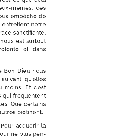
d’eux-mêmes, des
i nous empêche de
 entre­tient notre
ce sanc­ti­fiante,
nous est sur­tout
volon­té et dans
le Bon Dieu nous
sui­vant qu’elles
u moins. Et c’est
 qui fré­quentent
es. Que cer­tains
’autres piétinent.
Pour acqué­rir la
 pour ne plus pen­