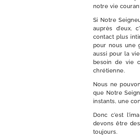
notre vie cou­ran
Si Notre Seigneur
auprès d’eux, c’
contact plus int
pour nous une gr
aus­si pour la vi
besoin de vie c
chrétienne.
Nous ne pou­vons
que Notre Seigne
ins­tants, une co
Donc c’est l’im
devons être des 
toujours.