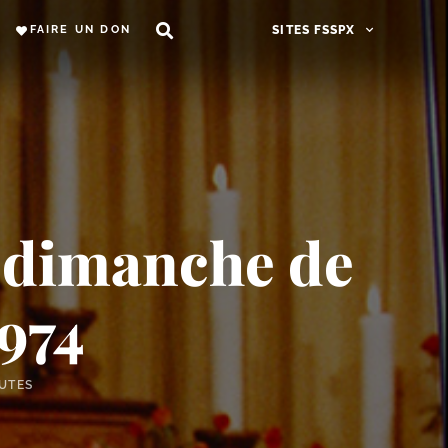
FAIRE UN DON
SITES FSSPX
dimanche de
974
NUTES