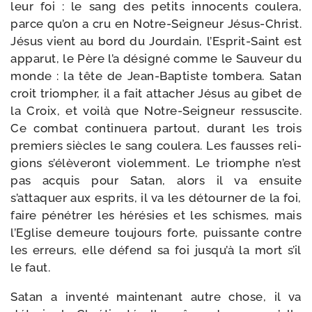
leur foi : le sang des petits inno­cents cou­le­ra,
parce qu’on a cru en Notre-​Seigneur Jésus-​Christ.
Jésus vient au bord du Jourdain, l’Esprit-Saint est
appa­rut, le Père l’a dési­gné comme le Sauveur du
monde : la tête de Jean-​Baptiste tom­be­ra. Satan
croit triom­pher, il a fait atta­cher Jésus au gibet de
la Croix, et voi­là que Notre-​Seigneur res­sus­cite.
Ce com­bat conti­nue­ra par­tout, durant les trois
pre­miers siècles le sang cou­le­ra. Les fausses reli­
gions s’élèveront vio­lem­ment. Le triomphe n’est
pas acquis pour Satan, alors il va ensuite
s’attaquer aux esprits, il va les détour­ner de la foi,
faire péné­trer les héré­sies et les schismes, mais
l’Eglise demeure tou­jours forte, puis­sante contre
les erreurs, elle défend sa foi jusqu’à la mort s’il
le faut.
Satan a inven­té main­te­nant autre chose, il va