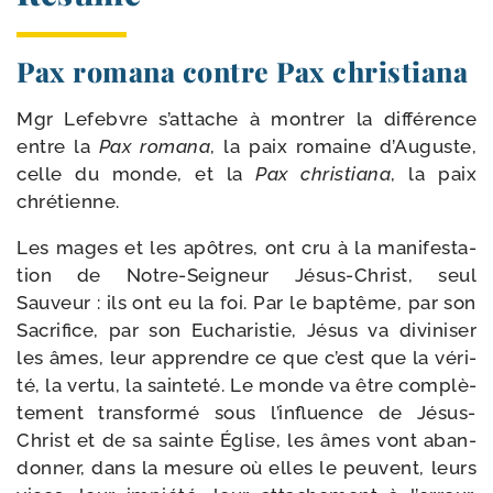
Pax romana contre Pax christiana
Mgr Lefebvre s’attache à mon­trer la dif­fé­rence
entre la
Pax roma­na
, la paix romaine d’Auguste,
celle du monde, et la
Pax chris­tia­na
, la paix
chrétienne.
Les mages et les apôtres, ont cru à la mani­fes­ta­
tion de Notre-​Seigneur Jésus-​Christ, seul
Sauveur : ils ont eu la foi. Par le bap­tême, par son
Sacrifice, par son Eucharistie, Jésus va divi­ni­ser
les âmes, leur apprendre ce que c’est que la véri­
té, la ver­tu, la sain­te­té. Le monde va être com­plè­
te­ment trans­for­mé sous l’influence de Jésus-​
Christ et de sa sainte Église, les âmes vont aban­
don­ner, dans la mesure où elles le peuvent, leurs