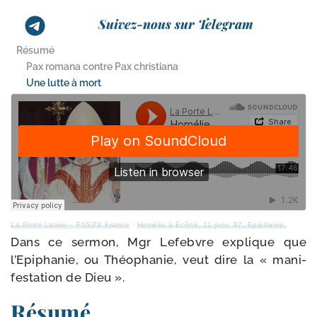
Suivez-nous sur Telegram
Résumé
Pax romana contre Pax christiana
Une lutte à mort
La Porte Latine – FSSPX France
·
Homélie à Écône, 11 janv. 87, Epiphanie.
Dans ce ser­mon, Mgr Lefebvre explique que
l’Epiphanie, ou Théophanie, veut dire la « mani­
fes­ta­tion de Dieu ».
Résumé