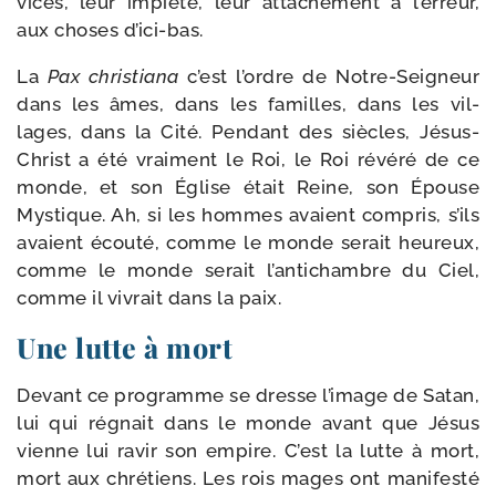
vices, leur impié­té, leur atta­che­ment à l’erreur,
aux choses d’ici-bas.
La
Pax chris­tia­na
c’est l’ordre de Notre-​Seigneur
dans les âmes, dans les familles, dans les vil­
lages, dans la Cité. Pendant des siècles, Jésus-​
Christ a été vrai­ment le Roi, le Roi révé­ré de ce
monde, et son Église était Reine, son Épouse
Mystique. Ah, si les hommes avaient com­pris, s’ils
avaient écou­té, comme le monde serait heu­reux,
comme le monde serait l’antichambre du Ciel,
comme il vivrait dans la paix.
Une lutte à mort
Devant ce pro­gramme se dresse l’image de Satan,
lui qui régnait dans le monde avant que Jésus
vienne lui ravir son empire. C’est la lutte à mort,
mort aux chré­tiens. Les rois mages ont mani­fes­té