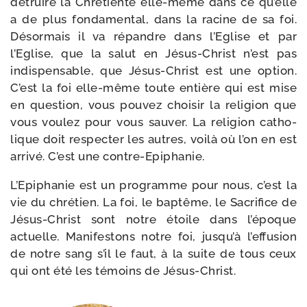
détruire la Chrétienté elle-​même dans ce qu’elle
a de plus fon­da­men­tal, dans la racine de sa foi.
Désormais il va répandre dans l’Eglise et par
l’Eglise, que la salut en Jésus-​Christ n’est pas
indis­pen­sable, que Jésus-​Christ est une option.
C’est la foi elle-​même toute entière qui est mise
en ques­tion, vous pou­vez choi­sir la reli­gion que
vous vou­lez pour vous sau­ver. La reli­gion catho­
lique doit res­pec­ter les autres, voi­là où l’on en est
arri­vé. C’est une contre-Epiphanie.
L’Epiphanie est un pro­gramme pour nous, c’est la
vie du chré­tien. La foi, le bap­tême, le Sacrifice de
Jésus-​Christ sont notre étoile dans l’époque
actuelle. Manifestons notre foi, jusqu’à l’effusion
de notre sang s’il le faut, à la suite de tous ceux
qui ont été les témoins de Jésus-Christ.