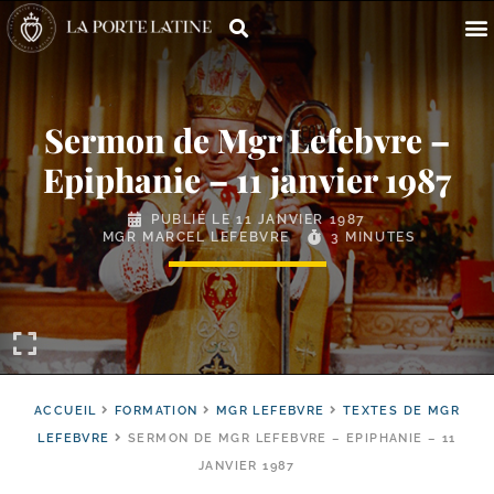
Sermon de Mgr Lefebvre –
Epiphanie – 11 janvier 1987
PUBLIÉ LE
11 JANVIER 1987
MGR MARCEL LEFEBVRE
3 MINUTES
ACCUEIL
FORMATION
MGR LEFEBVRE
TEXTES DE MGR
LEFEBVRE
SERMON DE MGR LEFEBVRE – EPIPHANIE – 11
JANVIER 1987