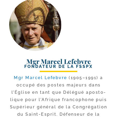
Mgr Marcel Lefebvre
FONDATEUR DE LA FSSPX
Mgr Marcel Lefebvre
(1905–1991) a
occu­pé des postes majeurs dans
l’Église en tant que Délégué apos­to­
lique pour l’Afrique fran­co­phone puis
Supérieur géné­ral de la Congrégation
du Saint-​Esprit. Défenseur de la