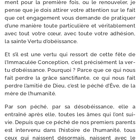
ment pour la pre­mière fois, ou le renou­ve­ler, je
pense que je dois atti­rer votre atten­tion sur le fait
que cet enga­ge­ment vous demande de pra­ti­quer
d’une manière toute par­ti­cu­lière et véri­ta­ble­ment
avec tout votre cœur, avec toute votre adhé­sion,
la sainte Vertu d’obéissance.
Et s’il est une ver­tu qui res­sort de cette fête de
l’Immaculée Conception, c’est pré­ci­sé­ment la ver­
tu d’obéissance. Pourquoi ? Parce que ce qui nous
fait perdre la grâce sanc­ti­fiante, ce qui nous fait
perdre l’amitié de Dieu, c’est le péché d’Ève, de la
mère de l’humanité.
Par son péché, par sa déso­béis­sance, elle a
entraî­né après elle, toutes les âmes qui l’ont sui­
vie. Depuis que ce péché de nos pre­miers parents
est inter­ve­nu dans l’histoire de l’humanité, tous
ceux qui naissent désor­mais, naissent avec le