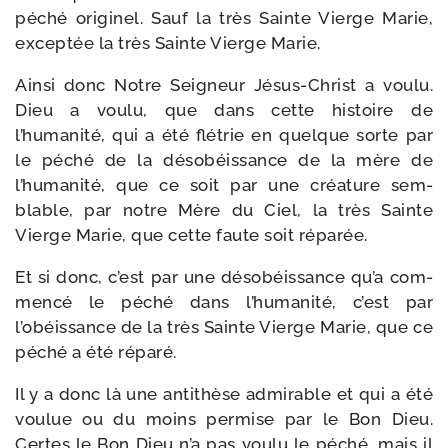
péché ori­gi­nel. Sauf la très Sainte Vierge Marie,
excep­tée la très Sainte Vierge Marie.
Ainsi donc Notre Seigneur Jésus-​Christ a vou­lu.
Dieu a vou­lu, que dans cette his­toire de
l’humanité, qui a été flé­trie en quelque sorte par
le péché de la déso­béis­sance de la mère de
l’humanité, que ce soit par une créa­ture sem­
blable, par notre Mère du Ciel, la très Sainte
Vierge Marie, que cette faute soit réparée.
Et si donc, c’est par une déso­béis­sance qu’a com­
men­cé le péché dans l’humanité, c’est par
l’obéissance de la très Sainte Vierge Marie, que ce
péché a été réparé.
Il y a donc là une anti­thèse admi­rable et qui a été
vou­lue ou du moins per­mise par le Bon Dieu.
Certes le Bon Dieu n’a pas vou­lu le péché, mais il