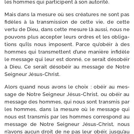
les hommes qui par­ti­cipent à son autorité.
Mais dans la mesure où ses créa­tures ne sont pas
fidèles à la trans­mis­sion de cette vie, de cette
ver­tu de Dieu, dans cette mesure là aus­si, nous ne
pou­vons plus accep­ter leurs ordres et les obli­ga­
tions qu’ils nous imposent. Parce qu’obéir à des
hommes qui trans­mettent d’une manière infi­dèle
le mes­sage qui leur est don­né, ce serait déso­béir
à Dieu. Ce serait déso­béir au mes­sage de Notre
Seigneur Jésus-Christ.
Alors quand nous avons le choix : obéir au mes­
sage de Notre Seigneur Jésus-​Christ, ou obéir au
mes­sage des hommes, qui nous sont trans­mis par
les hommes, dans la mesure où le mes­sage qui
nous est trans­mis par les hommes cor­res­pond au
mes­sage de Notre Seigneur Jésus-​Christ, nous
n’avons aucun droit de ne pas leur obéir, jusqu’au