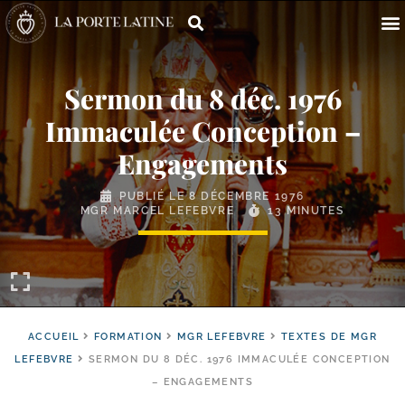
Sermon du 8 déc. 1976
Immaculée Conception –
Engagements
PUBLIÉ LE
8 DÉCEMBRE 1976
MGR MARCEL LEFEBVRE
13 MINUTES
ACCUEIL
FORMATION
MGR LEFEBVRE
TEXTES DE MGR
LEFEBVRE
SERMON DU 8 DÉC. 1976 IMMACULÉE CONCEPTION
– ENGAGEMENTS