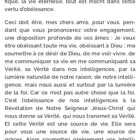
fique, la vie éter­nelle, tout est ins­crit dans cette
ver­tu d’obéissance.
Ceci doit être, mes chers amis, pour vous, pen­
dant que vous pro­non­ce­rez votre enga­ge­ment,
une dis­po­si­tion pro­fonde de vos âmes : Je veux
être obéis­sant toute ma vie, obéis­sant à Dieu ; me
sou­mettre à ce désir de Dieu, de me voir vivre, de
me com­mu­ni­quer sa vie en me com­mu­ni­quant sa
Vérité, sa Vérité dans nos intel­li­gences, par la
lumière natu­relle de notre rai­son, de notre intel­li­
gence, mais nous aus­si et sur­tout par la lumière
de la foi. Car ce n’est pas autre chose que la foi.
C’est l’obéissance de nos intel­li­gences à la
Révélation de Notre Seigneur Jésus-​Christ qui
nous donne sa Vérité, qui nous trans­met sa Vérité.
Et cette Vérité est une source de vie. Elle sera
pour vous une source de vie, une source de
grâces. Alors sou­met­tez plei­ne­ment vos intel­li­