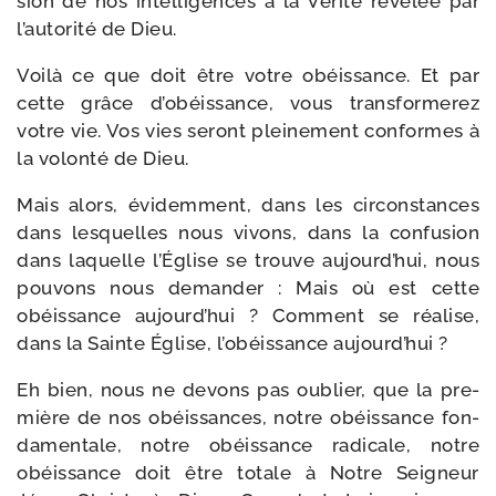
sion de nos intel­li­gences à la Vérité révé­lée par
l’autorité de Dieu.
Voilà ce que doit être votre obéis­sance. Et par
cette grâce d’obéissance, vous trans­for­me­rez
votre vie. Vos vies seront plei­ne­ment conformes à
la volon­té de Dieu.
Mais alors, évi­dem­ment, dans les cir­cons­tances
dans les­quelles nous vivons, dans la confu­sion
dans laquelle l’Église se trouve aujourd’hui, nous
pou­vons nous deman­der : Mais où est cette
obéis­sance aujourd’hui ? Comment se réa­lise,
dans la Sainte Église, l’obéissance aujourd’hui ?
Eh bien, nous ne devons pas oublier, que la pre­
mière de nos obéis­sances, notre obéis­sance fon­
da­men­tale, notre obéis­sance radi­cale, notre
obéis­sance doit être totale à Notre Seigneur