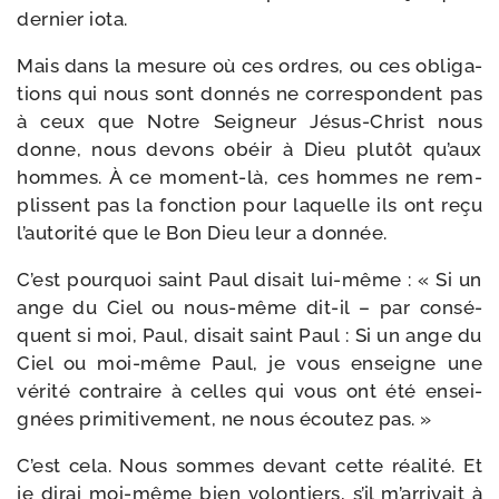
der­nier iota.
Mais dans la mesure où ces ordres, ou ces obli­ga­
tions qui nous sont don­nés ne cor­res­pondent pas
à ceux que Notre Seigneur Jésus-​Christ nous
donne, nous devons obéir à Dieu plu­tôt qu’aux
hommes. À ce moment-​là, ces hommes ne rem­
plissent pas la fonc­tion pour laquelle ils ont reçu
l’autorité que le Bon Dieu leur a donnée.
C’est pour­quoi saint Paul disait lui-​même : « Si un
ange du Ciel ou nous-​même dit-​il – par consé­
quent si moi, Paul, disait saint Paul : Si un ange du
Ciel ou moi-​même Paul, je vous enseigne une
véri­té contraire à celles qui vous ont été ensei­
gnées pri­mi­ti­ve­ment, ne nous écou­tez pas. »
C’est cela. Nous sommes devant cette réa­li­té. Et
je dirai moi-​même bien volon­tiers, s’il m’arrivait à