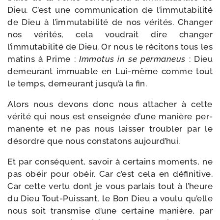
Dieu. C’est une com­mu­ni­ca­tion de l’immutabilité
de Dieu à l’immutabilité de nos véri­tés. Changer
nos véri­tés, cela vou­drait dire chan­ger
l’immutabilité de Dieu. Or nous le réci­tons tous les
matins à Prime :
Immotus in se per­ma­neus
: Dieu
demeu­rant immuable en Lui-​même comme tout
le temps, demeu­rant jusqu’à la fin.
Alors nous devons donc nous atta­cher à cette
véri­té qui nous est ensei­gnée d’une manière per­
ma­nente et ne pas nous lais­ser trou­bler par le
désordre que nous consta­tons aujourd’hui.
Et par consé­quent, savoir à cer­tains moments, ne
pas obéir pour obéir. Car c’est cela en défi­ni­tive.
Car cette ver­tu dont je vous par­lais tout à l’heure
du Dieu Tout-​Puissant, le Bon Dieu a vou­lu qu’elle
nous soit trans­mise d’une cer­taine manière, par