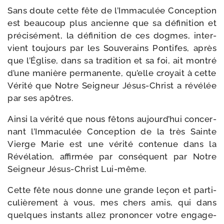
Sans doute cette fête de l’Immaculée Conception
est beau­coup plus ancienne que sa défi­ni­tion et
pré­ci­sé­ment, la défi­ni­tion de ces dogmes, inter­
vient tou­jours par les Souverains Pontifes, après
que l’Église, dans sa tra­di­tion et sa foi, ait mon­tré
d’une manière per­ma­nente, qu’elle croyait à cette
Vérité que Notre Seigneur Jésus-​Christ a révé­lée
par ses apôtres.
Ainsi la véri­té que nous fêtons aujourd’hui concer­
nant l’Immaculée Conception de la très Sainte
Vierge Marie est une véri­té conte­nue dans la
Révélation, affir­mée par consé­quent par Notre
Seigneur Jésus-​Christ Lui-même.
Cette fête nous donne une grande leçon et par­ti­
cu­liè­re­ment à vous, mes chers amis, qui dans
quelques ins­tants allez pro­non­cer votre enga­ge­