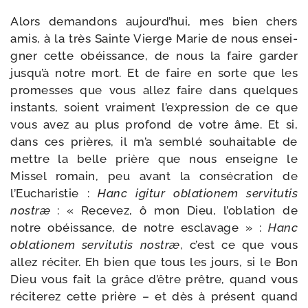
Alors deman­dons aujourd’hui, mes bien chers
amis, à la très Sainte Vierge Marie de nous ensei­
gner cette obéis­sance, de nous la faire gar­der
jusqu’à notre mort. Et de faire en sorte que les
pro­messes que vous allez faire dans quelques
ins­tants, soient vrai­ment l’expression de ce que
vous avez au plus pro­fond de votre âme. Et si,
dans ces prières, il m’a sem­blé sou­hai­table de
mettre la belle prière que nous enseigne le
Missel romain, peu avant la consé­cra­tion de
l’Eucharistie :
Hanc igi­tur obla­tio­nem ser­vi­tu­tis
nos­træ
: « Recevez, ô mon Dieu, l’oblation de
notre obéis­sance, de notre escla­vage » :
Hanc
obla­tio­nem ser­vi­tu­tis nos­træ
, c’est ce que vous
allez réci­ter. Eh bien que tous les jours, si le Bon
Dieu vous fait la grâce d’être prêtre, quand vous
réci­te­rez cette prière – et dès à pré­sent quand