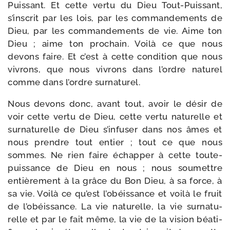
Puissant. Et cette ver­tu du Dieu Tout-​Puissant,
s’inscrit par les lois, par les com­man­de­ments de
Dieu, par les com­man­de­ments de vie. Aime ton
Dieu ; aime ton pro­chain. Voilà ce que nous
devons faire. Et c’est à cette condi­tion que nous
vivrons, que nous vivrons dans l’ordre natu­rel
comme dans l’ordre surnaturel.
Nous devons donc, avant tout, avoir le désir de
voir cette ver­tu de Dieu, cette ver­tu natu­relle et
sur­na­tu­relle de Dieu s’infuser dans nos âmes et
nous prendre tout entier ; tout ce que nous
sommes. Ne rien faire échap­per à cette toute-​
puissance de Dieu en nous ; nous sou­mettre
entiè­re­ment à la grâce du Bon Dieu, à sa force, à
sa vie. Voilà ce qu’est l’obéissance et voi­là le fruit
de l’obéissance. La vie natu­relle, la vie sur­na­tu­
relle et par le fait même, la vie de la vision béa­ti­