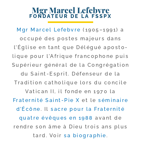
Mgr Marcel Lefebvre
FONDATEUR DE LA FSSPX
Mgr Marcel Lefebvre
(1905–1991) a
occu­pé des postes majeurs dans
l’Église en tant que Délégué apos­to­
lique pour l’Afrique fran­co­phone puis
Supérieur géné­ral de la Congrégation
du Saint-​Esprit. Défenseur de la
Tradition catho­lique lors du concile
Vatican II, il fonde en 1970 la
Fraternité Saint-​Pie X
et le
sémi­naire
d’Écône
. Il
sacre pour la Fraternité
quatre évêques en 1988
avant de
rendre son âme à Dieu trois ans plus
tard. Voir
sa bio­gra­phie
.