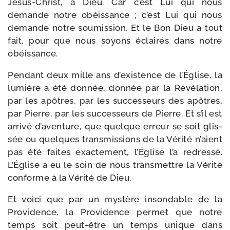
Jésus-​Christ, à Dieu. Car c’est Lui qui nous
demande notre obéis­sance ; c’est Lui qui nous
demande notre sou­mis­sion. Et le Bon Dieu a tout
fait, pour que nous soyons éclai­rés dans notre
obéissance.
Pendant deux mille ans d’existence de l’Église, la
lumière a été don­née, don­née par la Révélation,
par les apôtres, par les suc­ces­seurs des apôtres,
par Pierre, par les suc­ces­seurs de Pierre. Et s’il est
arri­vé d’aventure, que quelque erreur se soit glis­
sée ou quelques trans­mis­sions de la Vérité n’aient
pas été faites exac­te­ment, l’Église l’a redres­sé.
L’Église a eu le soin de nous trans­mettre la Vérité
conforme à la Vérité de Dieu.
Et voi­ci que par un mys­tère inson­dable de la
Providence, la Providence per­met que notre
temps soit peut-​être un temps unique dans