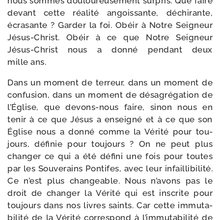
nous sommes dou­lou­reu­se­ment sur­pris. Que faire
devant cette réa­li­té angois­sante, déchi­rante,
écra­sante ? Garder la foi. Obéir à Notre Seigneur
Jésus-​Christ. Obéir à ce que Notre Seigneur
Jésus-​Christ nous a don­né pen­dant deux
mille ans.
Dans un moment de ter­reur, dans un moment de
confu­sion, dans un moment de désa­gré­ga­tion de
l’Église, que devons-​nous faire, sinon nous en
tenir à ce que Jésus a ensei­gné et à ce que son
Église nous a don­né comme la Vérité pour tou­
jours, défi­nie pour tou­jours ? On ne peut plus
chan­ger ce qui a été défi­ni une fois pour toutes
par les Souverains Pontifes, avec leur infailli­bi­li­té.
Ce n’est plus chan­geable. Nous n’avons pas le
droit de chan­ger la Vérité qui est ins­crite pour
tou­jours dans nos livres saints. Car cette immu­ta­
bi­li­té de la Vérité cor­res­pond à l’immutabilité de