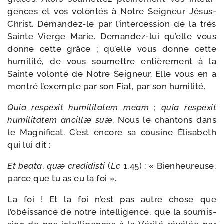
gences et vos volon­tés à Notre Seigneur Jésus-​
Christ. Demandez-​le par l’intercession de la très
Sainte Vierge Marie. Demandez-​lui qu’elle vous
donne cette grâce ; qu’elle vous donne cette
humi­li­té, de vous sou­mettre entiè­re­ment à la
Sainte volon­té de Notre Seigneur. Elle vous en a
mon­tré l’exemple par son Fiat, par son humilité.
Quia respexit humi­li­ta­tem meam
;
quia respexit
humi­li­ta­tem ancil­læ suæ
. Nous le chan­tons dans
le Magnificat. C’est encore sa cou­sine Élisabeth
qui lui dit :
Et bea­ta
,
quæ cre­di­dis­ti
(
Lc
1,45) : « Bienheureuse,
parce que tu as eu la foi ».
La foi ! Et la foi n’est pas autre chose que
l’obéissance de notre intel­li­gence, que la sou­mis­