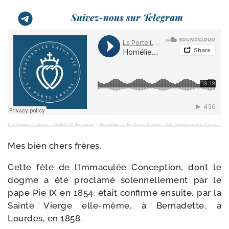
Suivez-nous sur Telegram
La Porte Latine – FSSPX France
·
Homélie à Écône, 2 déc. 76, Immaculée Conception et Engagements
Mes bien chers frères,
Cette fête de l’Immaculée Conception, dont le
dogme a été pro­cla­mé solen­nel­le­ment par le
pape Pie IX en 1854, était confir­mé ensuite, par la
Sainte Vierge elle-​même, à Bernadette, à
Lourdes, en 1858.