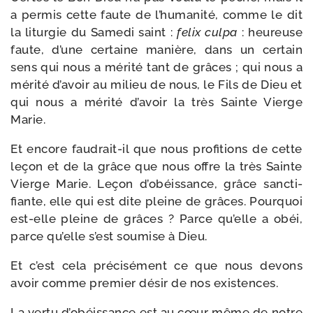
a per­mis cette faute de l’humanité, comme le dit
la litur­gie du Samedi saint :
felix culpa
: heu­reuse
faute, d’une cer­taine manière, dans un cer­tain
sens qui nous a méri­té tant de grâces ; qui nous a
méri­té d’avoir au milieu de nous, le Fils de Dieu et
qui nous a méri­té d’avoir la très Sainte Vierge
Marie.
Et encore faudrait-​il que nous pro­fi­tions de cette
leçon et de la grâce que nous offre la très Sainte
Vierge Marie. Leçon d’obéissance, grâce sanc­ti­
fiante, elle qui est dite pleine de grâces. Pourquoi
est-​elle pleine de grâces ? Parce qu’elle a obéi,
parce qu’elle s’est sou­mise à Dieu.
Et c’est cela pré­ci­sé­ment ce que nous devons
avoir comme pre­mier désir de nos existences.
La ver­tu d’obéissance est au cœur même de notre