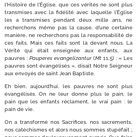
l’Histoire de l’Église, que ces véri­tés ne sont plus
trans­mises avec la fidé­li­té avec laquelle l’Église
les a trans­mises pen­dant deux mille ans, ne
recher­chons même pas la cause, d’une cer­taine
manière, ne recher­chons pas la res­pon­sa­bi­li­té de
ces faits. Mais ces faits sont là devant nous. La
Vérité qui était ensei­gnée aux enfants, aux
pauvres :
Pauperes evan­ge­li­zan­tur
(
Mt
11,5) : « Les
pauvres sont évan­gé­li­sés », disait Notre Seigneur
aux envoyés de saint Jean Baptiste.
Eh bien, aujourd’hui, les pauvres ne sont plus
évan­gé­li­sés. On ne leur donne plus le pain, le
pain que les enfants réclament, le vrai pain : le
pain de vie.
On a trans­for­mé nos Sacrifices, nos sacre­ments,
nos caté­chismes et alors nous sommes stu­pé­fait ;