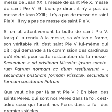
messe de Jean XXIII, messe de saint Pie X, messe
de saint Pie V. Eh bien, je dirai : il n’y a pas de
messe de Jean XXIII ; il n’y a pas de messe de saint
Pie X ; il n’y a pas de messe de saint Pie V.
Si on lit atten­ti­ve­ment la bulle de saint Pie V,
lorsqu’il a ren­du à la messe, sa véri­table forme,
son véri­table rit, c’est saint Pie V lui-​même qui
dit ; qui demande à la com­mis­sion des car­di­naux
qu’il réunit pour cette res­tau­ra­tion de la messe :
Secundum « ad pris­ti­nam Missalæ ipsum sanc­to­
rum Patrum nor­mam ac ritum res­ti­tue­runt » ;
secun­dum pris­ti­nam for­mam Missalæ
,
secun­dum
for­mam sanc­to­rum Patrum
.
Que veut dire par là saint Pie V ? Eh bien, des
saints Pères, qui sont nos Pères dans la foi, c’est-
àdire ceux qui furent nos Pères dans la foi, des
pre­miers siècles.