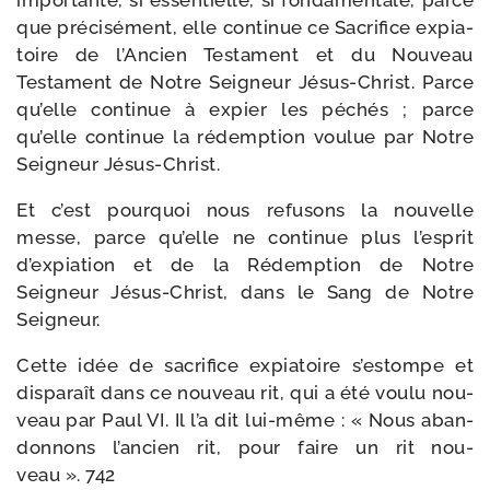
impor­tante, si essen­tielle, si fon­da­men­tale, parce
que pré­ci­sé­ment, elle conti­nue ce Sacrifice expia­
toire de l’Ancien Testament et du Nouveau
Testament de Notre Seigneur Jésus-​Christ. Parce
qu’elle conti­nue à expier les péchés ; parce
qu’elle conti­nue la rédemp­tion vou­lue par Notre
Seigneur Jésus-Christ.
Et c’est pour­quoi nous refu­sons la nou­velle
messe, parce qu’elle ne conti­nue plus l’esprit
d’expiation et de la Rédemption de Notre
Seigneur Jésus-​Christ, dans le Sang de Notre
Seigneur.
Cette idée de sacri­fice expia­toire s’estompe et
dis­pa­raît dans ce nou­veau rit, qui a été vou­lu nou­
veau par Paul VI. Il l’a dit lui-​même : « Nous aban­
don­nons l’ancien rit, pour faire un rit nou­
veau ». 742