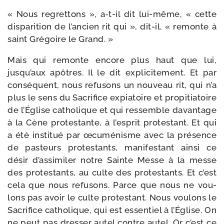
« Nous regret­tons », a‑t-​il dit lui-​même, « cette
dis­pa­ri­tion de l’ancien rit qui », dit-​il, « remonte à
saint Grégoire le Grand. »
Mais qui remonte encore plus haut que lui,
jusqu’aux apôtres. Il le dit expli­ci­te­ment. Et par
consé­quent, nous refu­sons un nou­veau rit, qui n’a
plus le sens du Sacrifice expia­toire et pro­pi­tia­toire
de l’Église catho­lique et qui res­semble davan­tage
à la Cène pro­tes­tante, à l’esprit pro­tes­tant. Et qui
a été ins­ti­tué par œcu­mé­nisme avec la pré­sence
de pas­teurs pro­tes­tants, mani­fes­tant ain­si ce
désir d’assimiler notre Sainte Messe à la messe
des pro­tes­tants, au culte des pro­tes­tants. Et c’est
cela que nous refu­sons. Parce que nous ne vou­
lons pas avoir le culte pro­tes­tant. Nous vou­lons le
Sacrifice catho­lique, qui est essen­tiel à l’Église. On
ne peut pas dres­ser autel contre autel. Or c’est ce