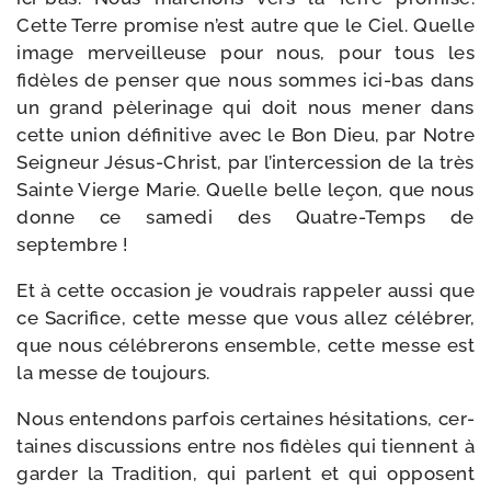
Cette Terre pro­mise n’est autre que le Ciel. Quelle
image mer­veilleuse pour nous, pour tous les
fidèles de pen­ser que nous sommes ici-​bas dans
un grand pèle­ri­nage qui doit nous mener dans
cette union défi­ni­tive avec le Bon Dieu, par Notre
Seigneur Jésus-​Christ, par l’intercession de la très
Sainte Vierge Marie. Quelle belle leçon, que nous
donne ce same­di des Quatre-​Temps de
septembre !
Et à cette occa­sion je vou­drais rap­pe­ler aus­si que
ce Sacrifice, cette messe que vous allez célé­brer,
que nous célé­bre­rons ensemble, cette messe est
la messe de toujours.
Nous enten­dons par­fois cer­taines hési­ta­tions, cer­
taines dis­cus­sions entre nos fidèles qui tiennent à
gar­der la Tradition, qui parlent et qui opposent