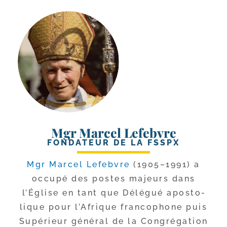
Mgr Marcel Lefebvre
FONDATEUR DE LA FSSPX
Mgr Marcel Lefebvre
(1905–1991) a
occu­pé des postes majeurs dans
l’Église en tant que Délégué apos­to­
lique pour l’Afrique fran­co­phone puis
Supérieur géné­ral de la Congrégation