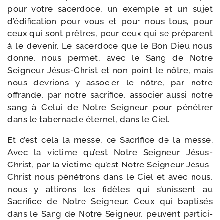
pour votre sacer­doce, un exemple et un sujet
d’édification pour vous et pour nous tous, pour
ceux qui sont prêtres, pour ceux qui se pré­parent
à le deve­nir. Le sacer­doce que le Bon Dieu nous
donne, nous per­met, avec le Sang de Notre
Seigneur Jésus-​Christ et non point le nôtre, mais
nous devrions y asso­cier le nôtre, par notre
offrande, par notre sacri­fice, asso­cier aus­si notre
sang à Celui de Notre Seigneur pour péné­trer
dans le taber­nacle éter­nel, dans le Ciel.
Et c’est cela la messe, ce Sacrifice de la messe.
Avec la vic­time qu’est Notre Seigneur Jésus-​
Christ, par la vic­time qu’est Notre Seigneur Jésus-​
Christ nous péné­trons dans le Ciel et avec nous,
nous y atti­rons les fidèles qui s’unissent au
Sacrifice de Notre Seigneur. Ceux qui bap­ti­sés
dans le Sang de Notre Seigneur, peuvent par­ti­ci­