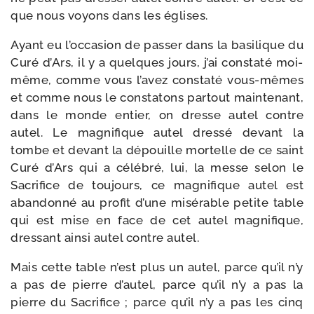
que nous voyons dans les églises.
Ayant eu l’occasion de pas­ser dans la basi­lique du
Curé d’Ars, il y a quelques jours, j’ai consta­té moi-​
même, comme vous l’avez consta­té vous-​mêmes
et comme nous le consta­tons par­tout main­te­nant,
dans le monde entier, on dresse autel contre
autel. Le magni­fique autel dres­sé devant la
tombe et devant la dépouille mor­telle de ce saint
Curé d’Ars qui a célé­bré, lui, la messe selon le
Sacrifice de tou­jours, ce magni­fique autel est
aban­don­né au pro­fit d’une misé­rable petite table
qui est mise en face de cet autel magni­fique,
dres­sant ain­si autel contre autel.
Mais cette table n’est plus un autel, parce qu’il n’y
a pas de pierre d’autel, parce qu’il n’y a pas la
pierre du Sacrifice ; parce qu’il n’y a pas les cinq