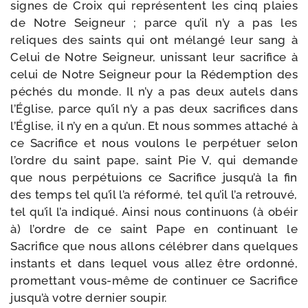
signes de Croix qui repré­sentent les cinq plaies
de Notre Seigneur ; parce qu’il n’y a pas les
reliques des saints qui ont mélan­gé leur sang à
Celui de Notre Seigneur, unis­sant leur sacri­fice à
celui de Notre Seigneur pour la Rédemption des
péchés du monde. Il n’y a pas deux autels dans
l’Église, parce qu’il n’y a pas deux sacri­fices dans
l’Église, il n’y en a qu’un. Et nous sommes atta­ché à
ce Sacrifice et nous vou­lons le per­pé­tuer selon
l’ordre du saint pape, saint Pie V, qui demande
que nous per­pé­tuions ce Sacrifice jusqu’à la fin
des temps tel qu’il l’a réfor­mé, tel qu’il l’a retrou­vé,
tel qu’il l’a indi­qué. Ainsi nous conti­nuons (à obéir
à) l’ordre de ce saint Pape en conti­nuant le
Sacrifice que nous allons célé­brer dans quelques
ins­tants et dans lequel vous allez être ordon­né,
pro­met­tant vous-​même de conti­nuer ce Sacrifice
jusqu’à votre der­nier soupir.