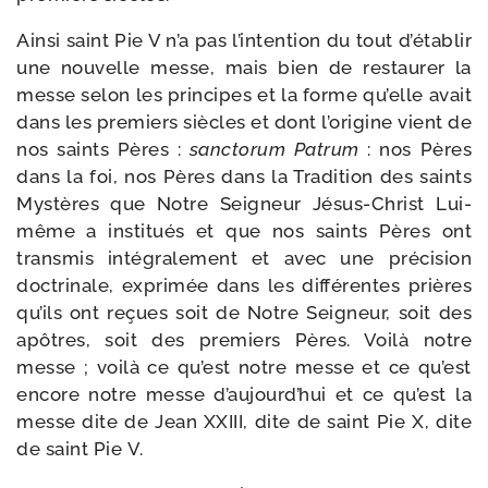
Ainsi saint Pie V n’a pas l’intention du tout d’établir
une nou­velle messe, mais bien de res­tau­rer la
messe selon les prin­cipes et la forme qu’elle avait
dans les pre­miers siècles et dont l’origine vient de
nos saints Pères :
sanc­to­rum Patrum
: nos Pères
dans la foi, nos Pères dans la Tradition des saints
Mystères que Notre Seigneur Jésus-​Christ Lui-​
même a ins­ti­tués et que nos saints Pères ont
trans­mis inté­gra­le­ment et avec une pré­ci­sion
doc­tri­nale, expri­mée dans les dif­fé­rentes prières
qu’ils ont reçues soit de Notre Seigneur, soit des
apôtres, soit des pre­miers Pères. Voilà notre
messe ; voi­là ce qu’est notre messe et ce qu’est
encore notre messe d’aujourd’hui et ce qu’est la
messe dite de Jean XXIII, dite de saint Pie X, dite
de saint Pie V.