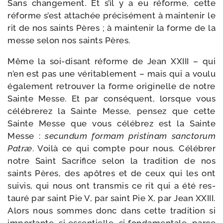
Sans chan­ge­ment. Et s’il y a eu réforme, cette
réforme s’est atta­chée pré­ci­sé­ment à main­te­nir le
rit de nos saints Pères ; à main­te­nir la forme de la
messe selon nos saints Pères.
Même la soi-​disant réforme de Jean XXIII – qui
n’en est pas une véri­ta­ble­ment – mais qui a vou­lu
éga­le­ment retrou­ver la forme ori­gi­nelle de notre
Sainte Messe. Et par consé­quent, lorsque vous
célé­bre­rez la Sainte Messe, pen­sez que cette
Sainte Messe que vous célé­brez est la Sainte
Messe :
secun­dum for­mam pris­ti­nam sanc­to­rum
Patræ
. Voilà ce qui compte pour nous. Célébrer
notre Saint Sacrifice selon la tra­di­tion de nos
saints Pères, des apôtres et de ceux qui les ont
sui­vis, qui nous ont trans­mis ce rit qui a été res­
tau­ré par saint Pie V, par saint Pie X, par Jean XXIII.
Alors nous sommes donc dans cette tra­di­tion si