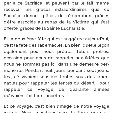
per à ce Sacrifice, et peuvent par le fait même
rece­voir les grâces extra­or­di­naires que ce
Sacrifice donne, grâces de rédemp­tion, grâces
d’être asso­ciés au repas de la Victime qui s’est
offerte, grâces de la Sainte Eucharistie.
Et la deuxième fête qui est sug­gé­rée aujourd’hui,
c’est la fête des Tabernacles. Eh bien, quelle leçon
éga­le­ment pour nous prêtres, futurs prêtres,
occa­sion pour nous de rap­pe­ler aux fidèles que
nous ne sommes pas ici, dans une demeure per­
ma­nente. Pendant huit jours, pen­dant sept jours,
les juifs vivaient sous des tentes, sous des taber­
nacles pour rap­pe­ler les tentes du désert ; pour
rap­pe­ler ce voyage de qua­rante années
qu’avaient fait leurs ancêtres.
Et ce voyage, c’est bien l’image de notre voyage
ici-​bas. Nous mar­chons vers la Terre pro­mise.