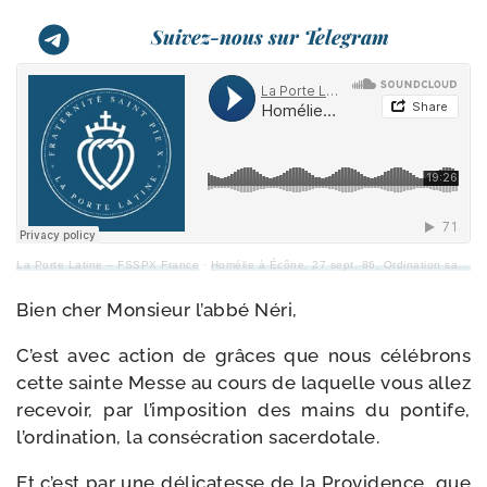
Suivez-nous sur Telegram
La Porte Latine – FSSPX France
·
Homélie à Écône, 27 sept. 86, Ordination sacer­do­tale de l’ab­bé Nély
Bien cher Monsieur l’ab­bé Néri,
C’est avec action de grâces que nous célé­brons
cette sainte Messe au cours de laquelle vous allez
rece­voir, par l’imposition des mains du pon­tife,
l’ordination, la consé­cra­tion sacerdotale.
Et c’est par une déli­ca­tesse de la Providence, que