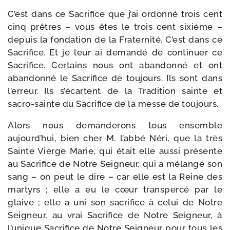
C’est dans ce Sacrifice que j’ai ordon­né trois cent
cinq prêtres – vous êtes le trois cent sixième –
depuis la fon­da­tion de la Fraternité. C’est dans ce
Sacrifice. Et je leur ai deman­dé de conti­nuer ce
Sacrifice. Certains nous ont aban­don­né et ont
aban­don­né le Sacrifice de tou­jours. Ils sont dans
l’erreur. Ils s’écartent de la Tradition sainte et
sacro-​sainte du Sacrifice de la messe de toujours.
Alors nous deman­de­rons tous ensemble
aujourd’hui, bien cher M. l’abbé Néri, que la très
Sainte Vierge Marie, qui était elle aus­si pré­sente
au Sacrifice de Notre Seigneur, qui a mélan­gé son
sang – on peut le dire – car elle est la Reine des
mar­tyrs ; elle a eu le cœur trans­per­cé par le
glaive ; elle a uni son sacri­fice à celui de Notre
Seigneur, au vrai Sacrifice de Notre Seigneur, à
l’unique Sacrifice de Notre Seigneur pour tous les