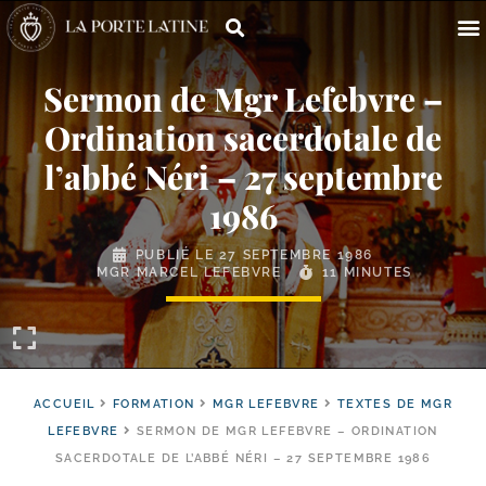
Sermon de Mgr Lefebvre –
Ordination sacerdotale de
l’abbé Néri – 27 septembre
1986
PUBLIÉ LE
27 SEPTEMBRE 1986
MGR MARCEL LEFEBVRE
11 MINUTES
ACCUEIL
FORMATION
MGR LEFEBVRE
TEXTES DE MGR
LEFEBVRE
SERMON DE MGR LEFEBVRE – ORDINATION
SACERDOTALE DE L’ABBÉ NÉRI – 27 SEPTEMBRE 1986