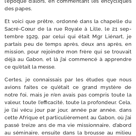
l’époque d’alors, en com­men­tant les ency­cliques
des papes.
Et voi­ci que prêtre, ordon­né dans la cha­pelle du
Sacré-​Cœur de la rue Royale à Lille, le 21 sep­
tembre 1929, par celui qui était Mgr Liénart, je
par­tais peu de temps après, deux ans après, en
mis­sion, pour rejoindre mon frère qui se trou­vait
déjà au Gabon, et là j’ai com­men­cé à apprendre
ce qu’était la messe.
Certes, je connais­sais par les études que nous
avions faites ce qu’était ce grand mys­tère de
notre foi, mais je n’en avais pas com­pris toute la
valeur, toute l’efficacité, toute la pro­fon­deur. Cela,
je l’ai vécu jour par jour, année par année, dans
cette Afrique et par­ti­cu­liè­re­ment au Gabon, où j’ai
pas­sé treize ans de ma vie mis­sion­naire, d’abord
au sémi­naire, ensuite dans la brousse au milieu