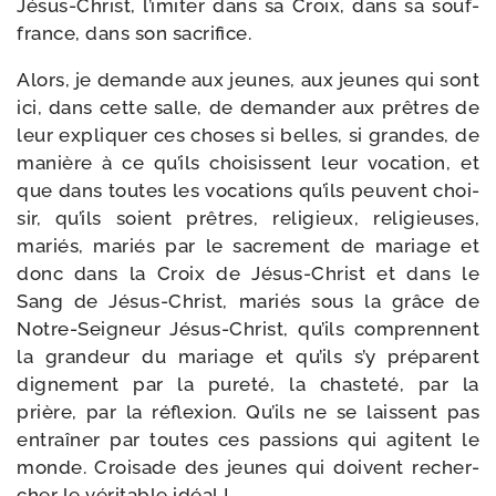
Jésus-​Christ, l’imiter dans sa Croix, dans sa souf­
france, dans son sacrifice.
Alors, je demande aux jeunes, aux jeunes qui sont
ici, dans cette salle, de deman­der aux prêtres de
leur expli­quer ces choses si belles, si grandes, de
manière à ce qu’ils choi­sissent leur voca­tion, et
que dans toutes les voca­tions qu’ils peuvent choi­
sir, qu’ils soient prêtres, reli­gieux, reli­gieuses,
mariés, mariés par le sacre­ment de mariage et
donc dans la Croix de Jésus-​Christ et dans le
Sang de Jésus-​Christ, mariés sous la grâce de
Notre-​Seigneur Jésus-​Christ, qu’ils com­prennent
la gran­deur du mariage et qu’ils s’y pré­parent
digne­ment par la pure­té, la chas­te­té, par la
prière, par la réflexion. Qu’ils ne se laissent pas
entraî­ner par toutes ces pas­sions qui agitent le
monde. Croisade des jeunes qui doivent recher­
cher le véri­table idéal !