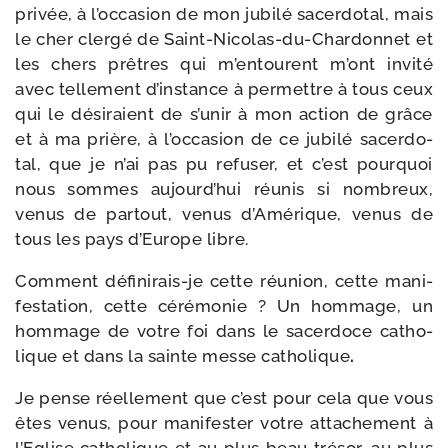
pri­vée, à l’occasion de mon jubi­lé sacer­do­tal, mais
le cher cler­gé de Saint-​Nicolas-​du-​Chardonnet et
les chers prêtres qui m’entourent m’ont invi­té
avec tel­le­ment d’instance à per­mettre à tous ceux
qui le dési­raient de s’unir à mon action de grâce
et à ma prière, à l’occasion de ce jubi­lé sacer­do­
tal, que je n’ai pas pu refu­ser, et c’est pour­quoi
nous sommes aujourd’hui réunis si nom­breux,
venus de par­tout, venus d’Amérique, venus de
tous les pays d’Europe libre.
Comment définirais-​je cette réunion, cette mani­
fes­ta­tion, cette céré­mo­nie ? Un hom­mage, un
hom­mage de votre foi dans le sacer­doce catho­
lique et dans la sainte messe catho­lique
.
Je pense réel­le­ment que c’est pour cela que vous
êtes venus, pour mani­fes­ter votre atta­che­ment à