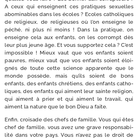
A ceux qui enseignent ces pra­tiques sexuelles
abo­mi­nables dans les écoles ? Ecoles catho­liques
de reli­gieux, de reli­gieuses où l’on enseigne le
péché, ni plus ni moins ! Dans la pra­tique, on
enseigne cela aux enfants, on les cor­rompt dès
leur plus jeune âge. Et vous sup­por­tez cela ? C’est
impos­sible ! Mieux vaut que vos enfants soient
pauvres, mieux vaut que vos enfants soient éloi­
gnés de toute cette science appa­rente que le
monde pos­sède, mais qu’ils soient de bons
enfants, des enfants chré­tiens, des enfants catho­
liques, des enfants qui aiment leur sainte reli­gion,
qui aiment à prier et qui aiment le tra­vail, qui
aiment la nature que le bon Dieu a faite.
Enfin, croi­sade des chefs de famille. Vous qui êtes
chef de famille, vous avez une grave res­pon­sa­bi­
li­té dans votre pays. Vous n’avez pas le droit de