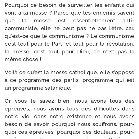
Pourquoi ce besoin de sur­veiller les enfants qui
vont à la messe ? Parce que les enne­mis savent
que la messe est essen­tiel­le­ment anti-​
communiste, elle ne peut pas ne pas l’être, car,
qu’est-ce que le com­mu­nisme ? Le com­mu­nisme
c’est tout pour le Parti et tout pour la révo­lu­tion,
la messe, c’est tout pour Dieu, ce n’est pas la
même chose !
Voilà ce qu’est la messe catho­lique, elle s’oppose
à ce pro­gramme des par­tis, pro­gramme qui est
un pro­gramme satanique.
Or vous le savez bien, nous avons tous des
épreuves, nous avons tous des dif­fi­cul­tés dans
notre vie, dans notre exis­tence et nous avons
besoin de savoir pour­quoi nous souf­frons, pour­
quoi ces épreuves, pour­quoi ces dou­leurs, pour­