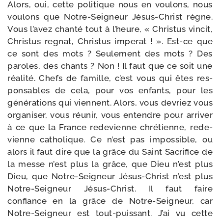
Alors, oui, cette poli­tique nous en vou­lons, nous
vou­lons que Notre-​Seigneur Jésus-​Christ règne.
Vous l’avez chan­té tout à l’heure, « Christus vin­cit,
Christus regnat, Christus impe­rat ! ». Est-​ce que
ce sont des mots ? Seulement des mots ? Des
paroles, des chants ? Non ! Il faut que ce soit une
réa­li­té. Chefs de famille, c’est vous qui êtes res­
pon­sables de cela, pour vos enfants, pour les
géné­ra­tions qui viennent. Alors, vous devriez vous
orga­ni­ser, vous réunir, vous entendre pour arri­ver
à ce que la France rede­vienne chré­tienne, rede­
vienne catho­lique. Ce n’est pas impos­sible, ou
alors il faut dire que la grâce du Saint Sacrifice de
la messe n’est plus la grâce, que Dieu n’est plus
Dieu, que Notre-​Seigneur Jésus-​Christ n’est plus
Notre-​Seigneur Jésus-​Christ. Il faut faire
confiance en la grâce de Notre-​Seigneur, car
Notre-​Seigneur est tout-​puissant. J’ai vu cette