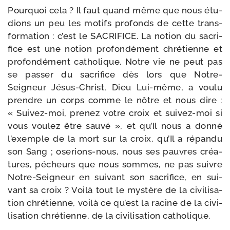
Pourquoi cela ? Il faut quand même que nous étu­
dions un peu les motifs pro­fonds de cette trans­
for­ma­tion : c’est le SACRIFICE. La notion du sacri­
fice est une notion pro­fon­dé­ment chré­tienne et
pro­fon­dé­ment catho­lique. Notre vie ne peut pas
se pas­ser du sacri­fice dès lors que Notre-​
Seigneur Jésus-​Christ, Dieu Lui-​même, a vou­lu
prendre un corps comme le nôtre et nous dire :
« Suivez-​moi, pre­nez votre croix et suivez-​moi si
vous vou­lez être sau­vé », et qu’Il nous a don­né
l’exemple de la mort sur la croix, qu’Il a répan­du
son Sang ; oserions-​nous, nous ses pauvres créa­
tures, pécheurs que nous sommes, ne pas suivre
Notre-​Seigneur en sui­vant son sacri­fice, en sui­
vant sa croix ? Voilà tout le mys­tère de la civi­li­sa­
tion chré­tienne, voi­là ce qu’est la racine de la civi­
li­sa­tion chré­tienne, de la civi­li­sa­tion catholique.