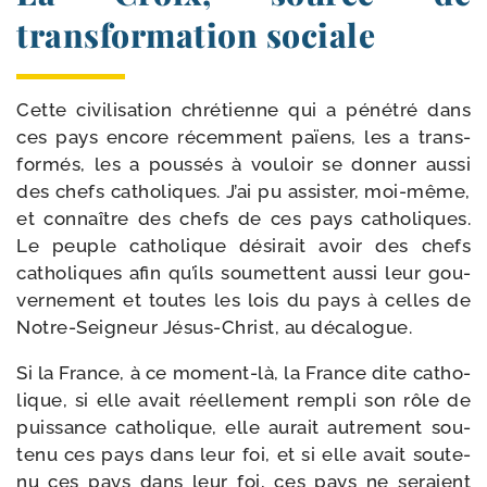
transformation sociale
Cette civi­li­sa­tion chré­tienne qui a péné­tré dans
ces pays encore récem­ment païens, les a trans­
for­més, les a pous­sés à vou­loir se don­ner aus­si
des chefs catho­liques. J’ai pu assis­ter, moi-​même,
et connaître des chefs de ces pays catho­liques.
Le peuple catho­lique dési­rait avoir des chefs
catho­liques afin qu’ils sou­mettent aus­si leur gou­
ver­ne­ment et toutes les lois du pays à celles de
Notre-​Seigneur Jésus-​Christ, au décalogue.
Si la France, à ce moment-​là, la France dite catho­
lique, si elle avait réel­le­ment rem­pli son rôle de
puis­sance catho­lique, elle aurait autre­ment sou­
te­nu ces pays dans leur foi, et si elle avait sou­te­
nu ces pays dans leur foi, ces pays ne seraient