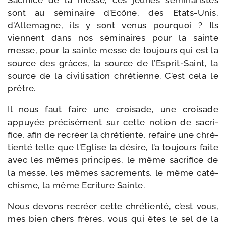
Sacrifice de la messe, ces jeunes sémi­na­ristes
sont au sémi­naire d’Ecône, des Etats-​Unis,
d’Allemagne, ils y sont venus pour­quoi ? Ils
viennent dans nos sémi­naires pour la sainte
messe, pour la sainte messe de tou­jours qui est la
source des grâces, la source de l’Esprit-Saint, la
source de la civi­li­sa­tion chré­tienne. C’est cela le
prêtre.
Il nous faut faire une croi­sade, une croi­sade
appuyée pré­ci­sé­ment sur cette notion de sacri­
fice, afin de recréer la chré­tien­té, refaire une chré­
tien­té telle que l’Eglise la désire, l’a tou­jours faite
avec les mêmes prin­cipes, le même sacri­fice de
la messe, les mêmes sacre­ments, le même caté­
chisme, la même Ecriture Sainte.
Nous devons recréer cette chré­tien­té, c’est vous,
mes bien chers frères, vous qui êtes le sel de la