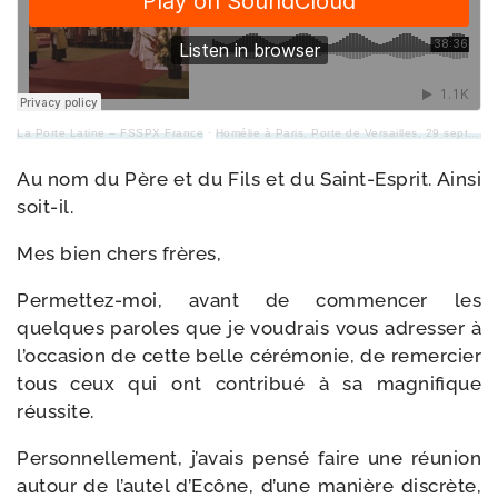
La Porte Latine – FSSPX France
·
Homélie à Paris, Porte de Versailles, 29 sept. 1979, Jubilé sacer­do­tal de Mgr Lefebvre
Au nom du Père et du Fils et du Saint-​Esprit. Ainsi
soit-il.
Mes bien chers frères,
Permettez-​moi, avant de com­men­cer les
quelques paroles que je vou­drais vous adres­ser à
l’occasion de cette belle céré­mo­nie, de remer­cier
tous ceux qui ont contri­bué à sa magni­fique
réussite.
Personnellement, j’avais pen­sé faire une réunion
autour de l’autel d’Ecône, d’une manière dis­crète,