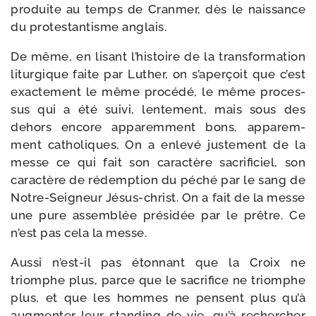
pro­duite au temps de Cranmer, dès le nais­sance
du pro­tes­tan­tisme anglais.
De même, en lisant l’histoire de la trans­for­ma­tion
litur­gique faite par Luther, on s’aperçoit que c’est
exac­te­ment le même pro­cé­dé, le même pro­ces­
sus qui a été sui­vi, len­te­ment, mais sous des
dehors encore appa­rem­ment bons, appa­rem­
ment catho­liques. On a enle­vé jus­te­ment de la
messe ce qui fait son carac­tère sacri­fi­ciel, son
carac­tère de rédemp­tion du péché par le sang de
Notre-​Seigneur Jésus-​christ. On a fait de la messe
une pure assem­blée pré­si­dée par le prêtre. Ce
n’est pas cela la messe.
Aussi n’est-il pas éton­nant que la Croix ne
triomphe plus, parce que le sacri­fice ne triomphe
plus, et que les hommes ne pensent plus qu’à
aug­men­ter leur stan­ding de vie, qu’à recher­cher