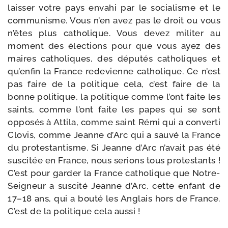
lais­ser votre pays enva­hi par le socia­lisme et le
com­mu­nisme. Vous n’en avez pas le droit ou vous
n’êtes plus catho­lique. Vous devez mili­ter au
moment des élec­tions pour que vous ayez des
maires catho­liques, des dépu­tés catho­liques et
qu’enfin la France rede­vienne catho­lique. Ce n’est
pas faire de la poli­tique cela, c’est faire de la
bonne poli­tique, la poli­tique comme l’ont faite les
saints, comme l’ont faite les papes qui se sont
oppo­sés à Attila, comme saint Rémi qui a conver­ti
Clovis, comme Jeanne d’Arc qui a sau­vé la France
du pro­tes­tan­tisme. Si Jeanne d’Arc n’avait pas été
sus­ci­tée en France, nous serions tous pro­tes­tants !
C’est pour gar­der la France catho­lique que Notre-​
Seigneur a sus­ci­té Jeanne d’Arc, cette enfant de
17–18 ans, qui a bou­té les Anglais hors de France.
C’est de la poli­tique cela aussi !