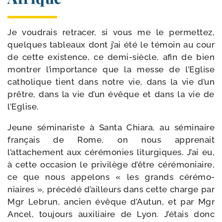
Je vou­drais retra­cer, si vous me le per­met­tez,
quelques tableaux dont j’ai été le témoin au cour
de cette exis­tence, ce demi-​siècle, afin de bien
mon­trer l’importance que la messe de l’Eglise
catho­lique tient dans notre vie, dans la vie d’un
prêtre, dans la vie d’un évêque et dans la vie de
l’Eglise.
Jeune sémi­na­riste à Santa Chiara, au sémi­naire
fran­çais de Rome, on nous appre­nait
l’attachement aux céré­mo­nies litur­giques. J’ai eu,
à cette occa­sion le pri­vi­lège d’être céré­mo­niaire,
ce que nous appe­lons « les grands céré­mo­
niaires », pré­cé­dé d’ailleurs dans cette charge par
Mgr Lebrun, ancien évêque d’Autun, et par Mgr
Ancel, tou­jours auxi­liaire de Lyon. J’étais donc