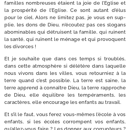
familles nom­breuses étaient la joie de l’Eglise et
la pros­pé­ri­té de l’Eglise. Ce sont autant d’élus
pour le ciel. Alors ne limi­tez pas, je vous en sup­
plie, les dons de Dieu, n’écoutez pas ces slo­gans
abo­mi­nables qui détruisent la famille, qui ruinent
la san­té, qui ruinent le ménage et qui pro­voquent
les divorces !
Et je sou­haite que dans ces temps si trou­blés,
dans cette atmo­sphère si délé­tère dans laquelle
nous vivons dans les villes, vous retour­niez à la
terre quand c’est pos­sible. La terre est saine, la
terre apprend à connaître Dieu, la terre rap­proche
de Dieu, elle équi­libre les tem­pé­ra­ments, les
carac­tères, elle encou­rage les enfants au travail.
Et s’il le faut, vous ferez vous-​mêmes l’école à vos
enfants, si les écoles cor­rompent vos enfants,
qu’allez-vous faire ? Les don­ner aux cor­rup­teurs ?