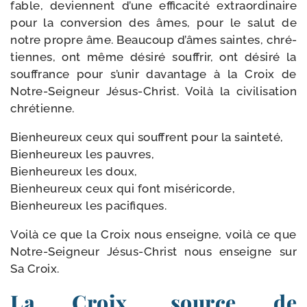
fable, deviennent d’une effi­ca­ci­té extra­or­di­naire
pour la conver­sion des âmes, pour le salut de
notre propre âme. Beaucoup d’âmes saintes, chré­
tiennes, ont même dési­ré souf­frir, ont dési­ré la
souf­france pour s’unir davan­tage à la Croix de
Notre-​Seigneur Jésus-​Christ. Voilà la civi­li­sa­tion
chrétienne.
Bienheureux ceux qui souffrent pour la sain­te­té,
Bienheureux les pauvres,
Bienheureux les doux,
Bienheureux ceux qui font misé­ri­corde,
Bienheureux les pacifiques.
Voilà ce que la Croix nous enseigne, voi­là ce que
Notre-​Seigneur Jésus-​Christ nous enseigne sur
Sa Croix.
La Croix, source de