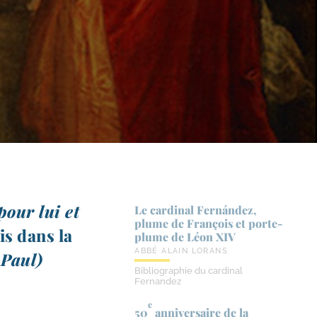
pour lui et
Le cardinal Fernández,
plume de François et porte-​
is dans la
plume de Léon XIV
ABBÉ ALAIN LORANS
 Paul)
Bibliographie du cardinal
Fernandez
e
50
anniversaire de la