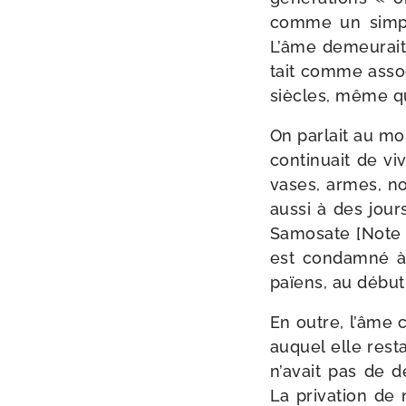
comme un simpl
L’âme demeu­rait
tait comme asso­c
siècles, même qu
On par­lait au mo
conti­nuait de viv
vases, armes, nou
aus­si à des jour
Samosate [Note
est condam­né à 
païens, au début
En outre, l’âme co
auquel elle res­t
n’avait pas de de
La pri­va­tion de