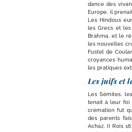
dance des vivan
Europe, il pre­na
Les Hindous eure
les Grecs et les
Brahma, et le ré
les nou­velles cr
Fustel de Coula
croyances humai
les pra­tiques ext
Les juifs et 
Les Sémites, les
tenait à leur foi
cré­ma­tion fut qu
des parents fai­
Achaz, II Rois 16