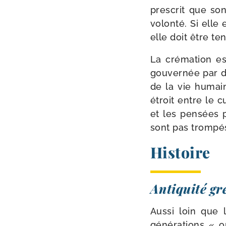
pres­crit que son
volon­té. Si elle
elle doit être te
La cré­ma­tion 
gou­ver­née par d
de la vie humain
étroit entre le c
et les pen­sées p
sont pas trom­pés
Histoire
Antiquité gr
Aussi loin que 
géné­ra­tions « 