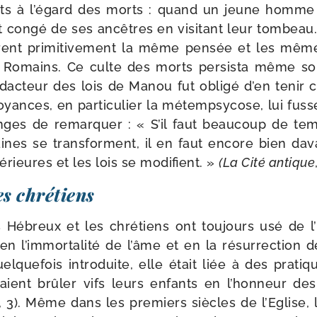
ts à l’égard des morts : quand un jeune homme al
it congé de ses ancêtres en visi­tant leur tom­beau.
nt pri­mi­ti­ve­ment la même pen­sée et les mêm
 Romains. Ce culte des morts per­sis­ta même sou
dac­teur des lois de Manou fut obli­gé d’en tenir
oyances, en par­ti­cu­lier la métemp­sy­cose, lui fuss
nges de remar­quer : « S’il faut beau­coup de te
nes se trans­forment, il en faut encore bien dav
é­rieures et les lois se modi­fient. »
(La Cité antique
les chrétiens
 Hébreux et les chré­tiens ont tou­jours usé de l
 en l’immortalité de l’âme et en la résur­rec­tion d
el­que­fois intro­duite, elle était liée à des pra­tiqu
saient brû­ler vifs leurs enfants en l’honneur des 
, 3). Même dans les pre­miers siècles de l’Eglise, 