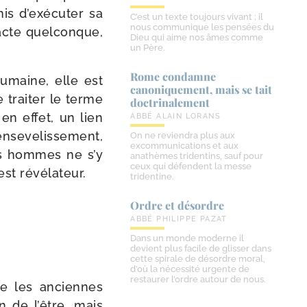
­mis d’exécuter sa
C’est un texte toujours vivant ; il
nous communique les pensées du
 acte quel­conque,
Dieu qui aime nos âmes comme
un Père.
Rome condamne
umaine, elle est
canoniquement, mais se tait
 trai­ter le terme
doctrinalement
en effet, un lien
ABBÉ ALAIN LORANS
d’ensevelissement,
On ne reviendra plus aux
excommunications et aux
 Les hommes ne s’y
anathèmes tridentins, sauf pour
ceux qui défendent la messe
est révélateur.
tridentine.
Ordre et désordre
ABBÉ PHILIPPE PAZAT
Dans un monde moderne il
devient plus facile de glisser dans
cette spirale de désordre moral,
d’où la nécessité urgente de
restaurer l’ordre autour de nous.
ue les anciennes
n de l’être, mais