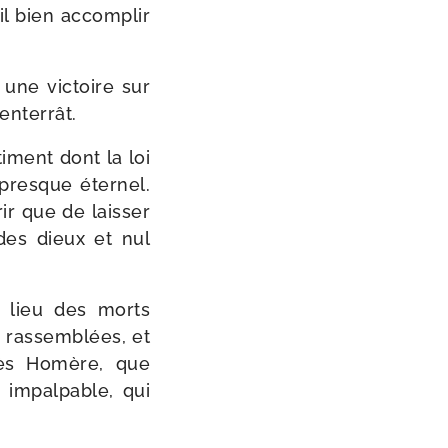
il bien accom­plir
 une vic­toire sur
enterrât.
i­ment dont la loi
 presque éter­nel.
ir que de lais­ser
 des dieux et nul
le lieu des morts
 ras­sem­blées, et
près Homère, que
impal­pable, qui