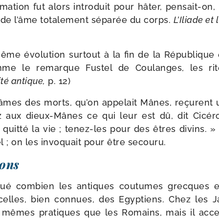
­ma­tion fut alors intro­duit pour hâter, pensait-​on,
 de l’âme tota­le­ment sépa­rée du corps.
L’Iliade et
me évo­lu­tion sur­tout à la fin de la République 
me le remarque Fustel de Coulanges, les rit
ité antique,
p. 12)
s âmes des morts, qu’on appe­lait Mânes, reçurent
z aux dieux-​Mânes ce qui leur est dû, dit Cicér
it­té la vie ; tenez-​les pour des êtres divins. » (
l ; on les invo­quait pour être secouru.
ions
ué com­bien les antiques cou­tumes grecques 
celles, bien connues, des Egyptiens. Chez les J
 mêmes pra­tiques que les Romains, mais il acce