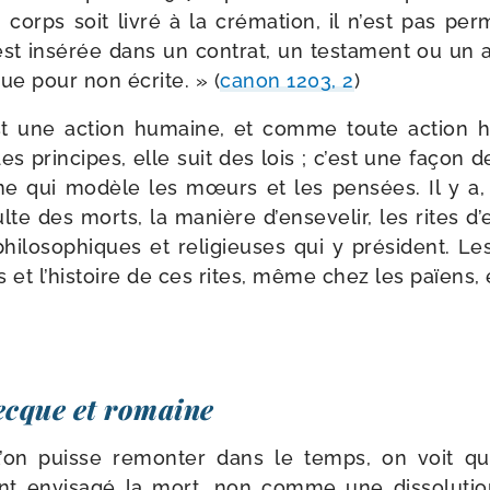
 corps soit livré à la cré­ma­tion, il n’est pas per
 est insé­rée dans un contrat, un tes­ta­ment ou un
nue pour non écrite. » (
canon 1203, 2
)
est une action humaine, et comme toute action h
es prin­cipes, elle suit des lois ; c’est une façon de
e qui modèle les mœurs et les pen­sées. Il y a, 
ulte des morts, la manière d’ensevelir, les rites 
hi­lo­so­phiques et reli­gieuses qui y pré­sident.
 et l’histoire de ces rites, même chez les païens, 
ecque et romaine
l’on puisse remon­ter dans le temps, on voit q
ont envi­sa­gé la mort, non comme une dis­so­lu­tio