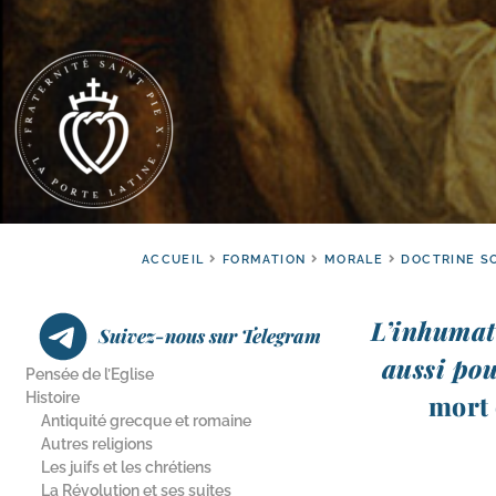
ACCUEIL
FORMATION
MORALE
DOCTRINE S
L’inhumati
Suivez-nous sur Telegram
aus­si po
Pensée de l’Eglise
Histoire
mort e
Antiquité grecque et romaine
Autres religions
Les juifs et les chrétiens
La Révolution et ses suites