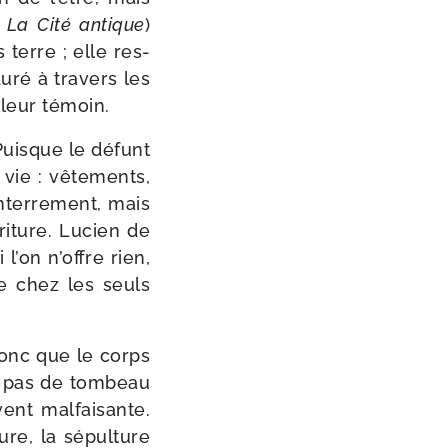
,
La Cité antique
)
terre ; elle res­
­ré à tra­vers les
lleur témoin.
 Puisque le défunt
a vie : vête­ments,
’enterrement, mais
ri­ture. Lucien de
l’on n’offre rien,
re chez les seuls
t donc que le corps
it pas de tom­beau
ent mal­fai­sante.
ure, la sépul­ture