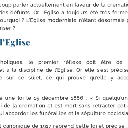
up par­ler actuel­le­ment en faveur de la cré­ma­tio
des défunts. Or l’Eglise a tou­jours été très fer­m
Pourquoi ? L’Eglise moder­niste n’étant désor­mais 
enser ?
l’Eglise
ho­liques, le pre­mier réflexe doit être de 
 à la dis­ci­pline de l’Eglise. Or elle s’est pré­ci­
ée sur ce sujet, ce qui prouve qu’elle y acc
­té une loi le 15 décembre 1886 : « Si quelqu’u
 de la cré­ma­tion et est mort sans rétrac­ter cet 
ui accor­der les funé­railles et la sépul­ture ecclési
 cano­nique de 1917 reprend cette loi et pré­cise :