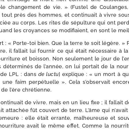
e chan­ge­ment de vie. » (Fustel de Coulanges
 tout près des hommes, et conti­nuait à vivre sous 
iée au corps. Les rites de sépul­ture qui ont per­du
and les croyances se modi­fiaient, en sont le mei
rt : « Porte-​toi bien. Que la terre te soit légère. »
re, il fal­lait lui four­nir ce qui était néces­saire à l
r­ri­ture et bois­son. Non seule­ment le jour de l
s déter­mi­nés de l’année, on lui por­tait de la nour­
 de LPL : dans
de luc­tu
] explique : « un mort à qui 
une faim per­pé­tuelle ». Cela s’observait enco
 de l’ère chrétienne.
nti­nuait de vivre, mais en un lieu fixe ; il fal­lai
ait atta­chée fût cou­vert de terre. L’âme qui n’ava
meure : elle était errante, mal­heu­reuse et sou­v
 nour­ri­ture avait le même effet. Comme la nour­ri­t