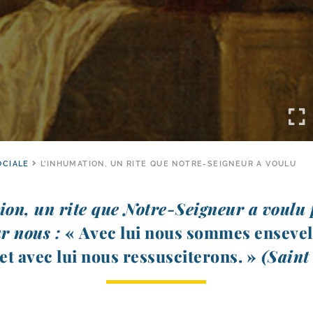
OCIALE
L’INHUMATION, UN RITE QUE NOTRE-SEIGNEUR A VOULU
on, un rite que Notre-​Seigneur a vou­lu 
ur nous :
« Avec lui nous sommes ense­ve­l
t avec lui nous res­sus­ci­te­rons. »
(Saint