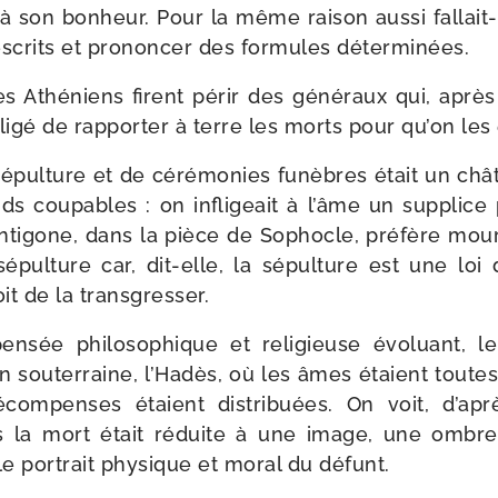
 à son bon­heur. Pour la même rai­son aus­si fallait-​
es­crits et pro­non­cer des for­mules déterminées.
es Athéniens firent périr des géné­raux qui, après
i­gé de rap­por­ter à terre les morts pour qu’on les 
 sépul­ture et de céré­mo­nies funèbres était un châ­t
nds cou­pables : on infli­geait à l’âme un sup­plice
ntigone, dans la pièce de Sophocle, pré­fère mou­r
épul­ture car, dit-​elle, la sépul­ture est une loi
it de la transgresser.
n­sée phi­lo­so­phique et reli­gieuse évo­luant, 
 sou­ter­raine, l’Hadès, où les âmes étaient toutes
com­penses étaient dis­tri­buées. On voit, d’a
ès la mort était réduite à une image, une ombre 
le por­trait phy­sique et moral du défunt.