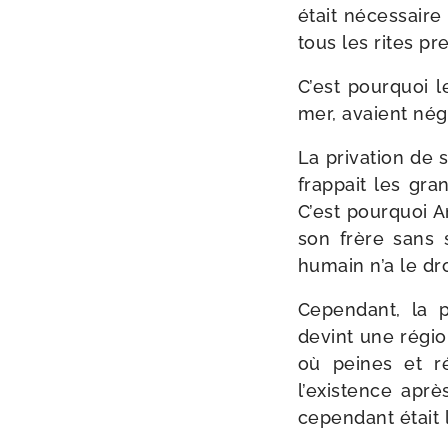
était néces­saire
tous les rites pr
C’est pour­quoi l
mer, avaient négl
La pri­va­tion de
frap­pait les gra
C’est pour­quoi A
son frère sans s
humain n’a le dro
Cependant, la pe
devint une région
où peines et ré
l’existence apr
cepen­dant était 