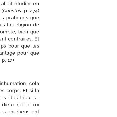
lait étu­dier en
 (
Christus
, p. 274)
es pra­tiques que
s la reli­gion de
 compte, bien que
ent contraires. Et
mps pour que les
an­tage pour que
, p. 17)
’inhumation, cela
es corps. Et si la
es ido­lâ­triques :
dieux (cf. le roi
les chré­tiens ont