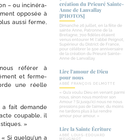
création du Prieuré Sainte-​
n – ou inci­né­ra­
Anne de Lanvallay
e­ment oppo­sée à
[PHOTOS]
plus aus­si ferme,
Dimanche 26 juillet, en la fête de
sainte Anne, Patronne de la
Bretagne, 700 fidèles étaient
venus entourer M. l'abbé Peignot,
Supérieur du District de France,
pour célébrer le 50e anniversaire
de la création du Prieuré Sainte-
Anne de Lanvallay
nous réfé­rer à
Lire l’amour de Dieu
sé­ment et fer­me­
pour nous
orde une réelle
ABBÉ FRANÇOIS DELMOTTE
« Qu’a voulu Dieu en venant parmi
nous, sinon nous montrer son
Amour ? Si jusqu’ici nous ne nous
n a fait demande
pressions pas de l’aimer, du moins
ne tardons plus à lui rendre
acte cou­pable, il
amour pour amour. »
astiques. »
Lire la Sainte Écriture
ABBÉ LOUIS-EDOUARD
 « Si quelqu’un a
MEUGNIOT