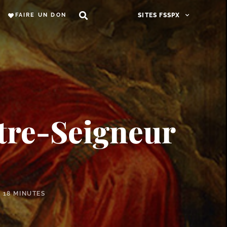
FAIRE UN DON
SITES FSSPX
tre-​Seigneur
18 MINUTES