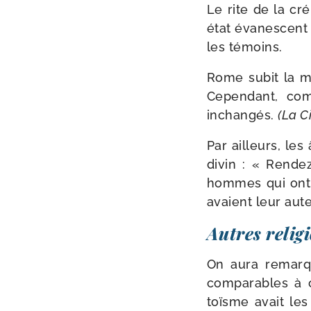
Le rite de la cré
état éva­nes­cent
les témoins.
Rome subit la mê
Cependant, com
inchan­gés.
(La C
Par ailleurs, le
divin : « Rende
hommes qui ont qu
avaient leur aute
Autres relig
On aura remar­q
com­pa­rables à 
toïsme avait les