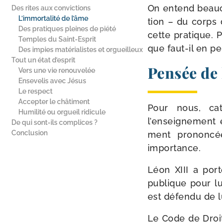
On entend beau­co
Des rites aux convictions
L’immortalité de l’âme
tion – du corps 
Des pratiques pleines de piété
cette pra­tique. 
Temples du Saint-Esprit
que faut-​il en p
Des impies matérialistes et orgueilleux
Tout un état d’esprit
Pensée de 
Vers une vie renouvelée
Ensevelis avec Jésus
Le respect
Accepter le châtiment
Pour nous, cat
Humilité ou orgueil ridicule
l’enseignement et
De qui sont-​ils complices ?
Conclusion
ment pro­non­c
importance.
Léon XIII a por
publique pour lui
est défen­du de l
Le Code de Droit