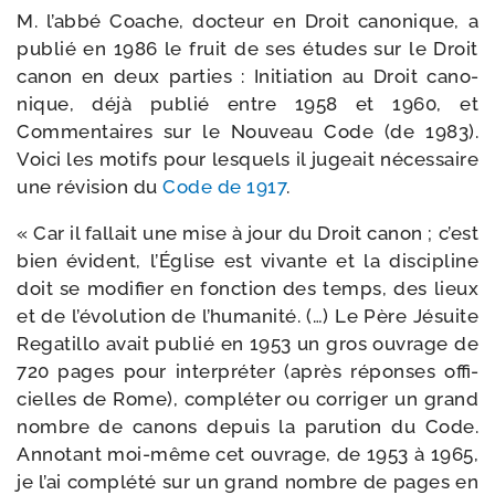
M. l’abbé Coache, doc­teur en Droit cano­nique, a
publié en 1986 le fruit de ses études sur le Droit
canon en deux par­ties : Initiation au Droit cano­
nique, déjà publié entre 1958 et 1960, et
Commentaires sur le Nouveau Code (de 1983).
Voici les motifs pour les­quels il jugeait néces­saire
une révi­sion du
Code de 1917
.
« Car il fal­lait une mise à jour du Droit canon ; c’est
bien évident, l’Église est vivante et la dis­ci­pline
doit se modi­fier en fonc­tion des temps, des lieux
et de l’évolution de l’humanité. (…) Le Père Jésuite
Regatillo avait publié en 1953 un gros ouvrage de
720 pages pour inter­pré­ter (après réponses offi­
cielles de Rome), com­plé­ter ou cor­ri­ger un grand
nombre de canons depuis la paru­tion du Code.
Annotant moi-​même cet ouvrage, de 1953 à 1965,
je l’ai com­plé­té sur un grand nombre de pages en