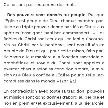
Ce ne sont pas seule­ment des mots.
- Des pou­voirs sont don­nés au peuple
. Puisque
l’Église est peuple de Dieu, chaque membre par­
ti­cipe au triple pou­voir don­né par Jésus Christ aux
apôtres (ensei­gner, bap­ti­ser, com­man­der) : « Les
fidèles du Christ sont ceux qui, en tant qu’in­cor­po­
rés au Christ par le bap­tême, sont consti­tués en
peuple de Dieu et qui, pour cette rai­son, faits par­
ti­ci­pants à leur manière à la fonc­tion sacer­do­tale,
pro­phé­tique et royale du Christ, sont appe­lés à
exer­cer, cha­cun selon sa condi­tion propre, la mis­
sion que Dieu a confiée à l’Église pour qu’elle l’ac­
com­plisse dans le monde » (204 § 1).
En contra­dic­tion avec toute la tra­di­tion, pou­voirs
et mis­sion sont donc don­nés d’abord au peuple et
non en pre­mier (et exclu­si­ve­ment) à la hié­rar­chie.