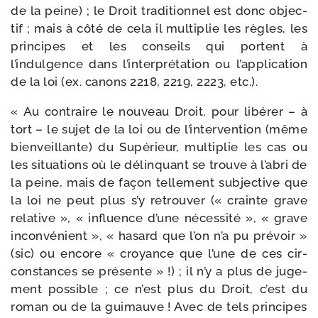
de la peine) ; le Droit tra­di­tion­nel est donc objec­
tif ; mais à côté de cela il mul­ti­plie les règles, les
prin­cipes et les conseils qui portent à
l’indulgence dans l’interprétation ou l’application
de la loi (ex. canons 2218, 2219, 2223, etc.).
« Au contraire le nou­veau Droit, pour libé­rer – à
tort – le sujet de la loi ou de l’intervention (même
bien­veillante) du Supérieur, mul­ti­plie les cas ou
les situa­tions où le délin­quant se trouve à l’abri de
la peine, mais de façon tel­le­ment sub­jec­tive que
la loi ne peut plus s’y retrou­ver (« crainte grave
rela­tive », « influence d’une néces­si­té », « grave
incon­vé­nient », « hasard que l’on n’a pu pré­voir »
(sic) ou encore « croyance que l’une de ces cir­
cons­tances se pré­sente » !) ; il n’y a plus de juge­
ment pos­sible ; ce n’est plus du Droit, c’est du
roman ou de la gui­mauve ! Avec de tels prin­cipes