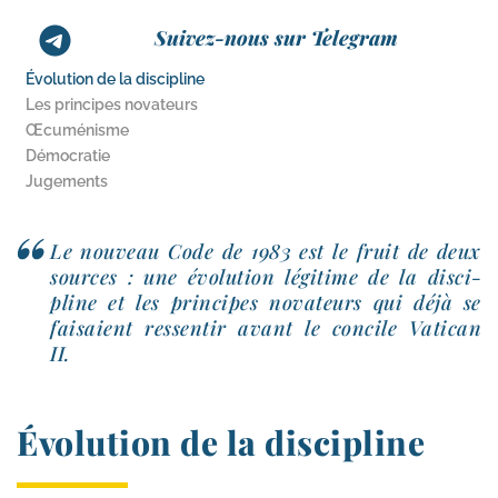
Suivez-nous sur Telegram
Évolution de la discipline
Les principes novateurs
Œcuménisme
Démocratie
Jugements
Le nou­veau Code de 1983 est le fruit de deux
sources : une évo­lu­tion légi­time de la dis­ci­
pline et les prin­cipes nova­teurs qui déjà se
fai­saient res­sen­tir avant le concile Vatican
II.
Évolution de la discipline