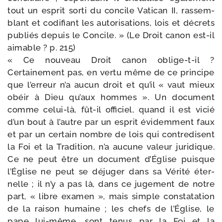
tout un esprit sor­ti du concile Vatican II, ras­sem­
blant et codi­fiant les auto­ri­sa­tions, lois et décrets
publiés depuis le Concile. » (Le Droit canon est-​il
aimable ? p. 215)
« Ce nou­veau Droit canon oblige-​t-​il ?
Certainement pas, en ver­tu même de ce prin­cipe
que l’erreur n’a aucun droit et qu’il « vaut mieux
obéir à Dieu qu’aux hommes ». Un docu­ment
comme celui-​là, fût-​il offi­ciel, quand il est vicié
d’un bout à l’autre par un esprit évi­dem­ment faux
et par un cer­tain nombre de lois qui contre­disent
la Foi et la Tradition, n’a aucune valeur juri­dique.
Ce ne peut être un docu­ment d’Église puisque
l’Église ne peut se déju­ger dans sa Vérité éter­
nelle ; il n’y a pas là, dans ce juge­ment de notre
part, « libre exa­men », mais simple consta­ta­tion
de la rai­son humaine ; les chefs de l’Église, le
pape lui-​même, sont tenus par la Foi et la