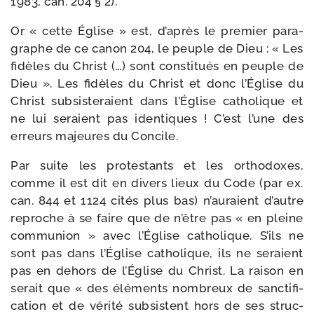
1983, can. 204 § 2).
Or « cette Église » est, d’après le pre­mier para­
graphe de ce canon 204, le peuple de Dieu : « Les
fidèles du Christ (…) sont consti­tués en peuple de
Dieu ». Les fidèles du Christ et donc l’Église du
Christ sub­sis­te­raient dans l’Église catho­lique et
ne lui seraient pas iden­tiques ! C’est l’une des
erreurs majeures du Concile.
Par suite les pro­tes­tants et les ortho­doxes,
comme il est dit en divers lieux du Code (par ex.
can. 844 et 1124 cités plus bas) n’auraient d’autre
reproche à se faire que de n’être pas « en pleine
com­mu­nion » avec l’Église catho­lique. S’ils ne
sont pas dans l’Église catho­lique, ils ne seraient
pas en dehors de l’Église du Christ. La rai­son en
serait que « des élé­ments nom­breux de sanc­ti­fi­
ca­tion et de véri­té sub­sistent hors de ses struc­