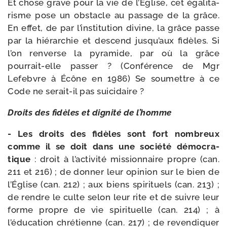
Et chose grave pour la vie de l’Église, cet éga­li­ta­
risme pose un obs­tacle au pas­sage de la grâce.
En effet, de par l’institution divine, la grâce passe
par la hié­rar­chie et des­cend jusqu’aux fidèles. Si
l’on ren­verse la pyra­mide, par où la grâce
pourrait-​elle pas­ser ? (Conférence de Mgr
Lefebvre à Écône en 1986) Se sou­mettre à ce
Code ne serait-​il pas suicidaire ?
Droits des fidèles et digni­té de l’homme
- Les droits des fidèles sont fort nom­breux
comme il se doit dans une socié­té démo­cra­
tique
: droit à l’activité mis­sion­naire propre (can.
211 et 216) ; de don­ner leur opi­nion sur le bien de
l’Église (can. 212) ; aux biens spi­ri­tuels (can. 213) ;
de rendre le culte selon leur rite et de suivre leur
forme propre de vie spi­ri­tuelle (can. 214) ; à
l’éducation chré­tienne (can. 217) ; de reven­di­quer