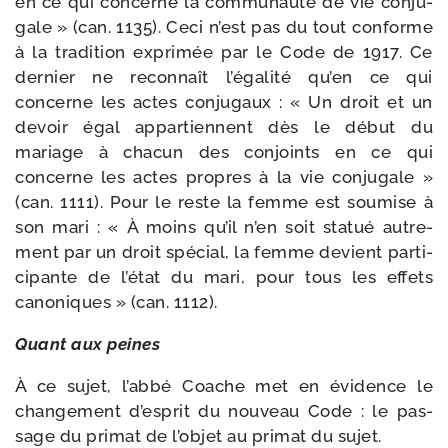
en ce qui concerne la com­mu­nau­té de vie conju­
gale » (can. 1135). Ceci n’est pas du tout conforme
à la tra­di­tion expri­mée par le Code de 1917. Ce
der­nier ne recon­naît l’égalité qu’en ce qui
concerne les actes conju­gaux : « Un droit et un
devoir égal appar­tiennent dès le début du
mariage à cha­cun des conjoints en ce qui
concerne les actes propres à la vie conju­gale »
(can. 1111). Pour le reste la femme est sou­mise à
son mari : « À moins qu’il n’en soit sta­tué autre­
ment par un droit spé­cial, la femme devient par­ti­
ci­pante de l’é­tat du mari, pour tous les effets
cano­niques » (can. 1112).
Quant aux peines
À ce sujet, l’abbé Coache met en évi­dence le
chan­ge­ment d’esprit du nou­veau Code : le pas­
sage du pri­mat de l’objet au pri­mat du sujet.