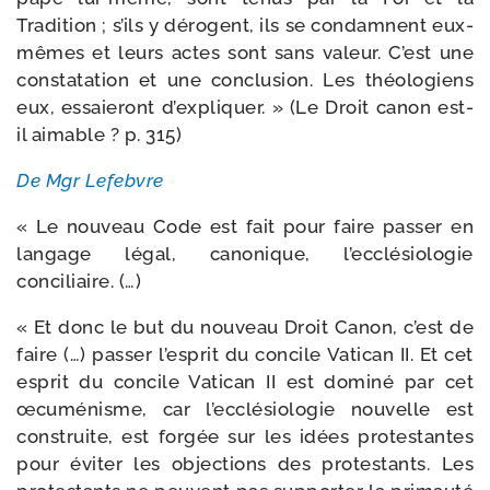
Tradition ; s’ils y dérogent, ils se condamnent eux-​
mêmes et leurs actes sont sans valeur. C’est une
consta­ta­tion et une conclu­sion. Les théo­lo­giens
eux, essaie­ront d’expliquer. » (Le Droit canon est-​
il aimable ? p. 315)
De Mgr Lefebvre
« Le nou­veau Code est fait pour faire pas­ser en
lan­gage légal, cano­nique, l’ecclésiologie
conciliaire. (…)
« Et donc le but du nou­veau Droit Canon, c’est de
faire (…) pas­ser l’esprit du concile Vatican II. Et cet
esprit du concile Vatican II est domi­né par cet
œcu­mé­nisme, car l’ecclésiologie nou­velle est
construite, est for­gée sur les idées pro­tes­tantes
pour évi­ter les objec­tions des pro­tes­tants. Les