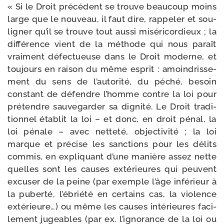
« Si le Droit pré­cé­dent se trouve beau­coup moins
large que le nou­veau, il faut dire, rap­pe­ler et sou­
li­gner qu’il se trouve tout aus­si misé­ri­cor­dieux ; la
dif­fé­rence vient de la méthode qui nous paraît
vrai­ment défec­tueuse dans le Droit moderne, et
tou­jours en rai­son du même esprit : amoin­dris­se­
ment du sens de l’autorité, du péché, besoin
constant de défendre l’homme contre la loi pour
pré­tendre sau­ve­gar­der sa digni­té. Le Droit tra­di­
tion­nel éta­blit la loi – et donc, en droit pénal, la
loi pénale – avec net­te­té, objec­ti­vi­té ; la loi
marque et pré­cise les sanc­tions pour les délits
com­mis, en expli­quant d’une manière assez nette
quelles sont les causes exté­rieures qui peuvent
excu­ser de la peine (par exemple l’âge infé­rieur à
la puber­té, l’ébriété en cer­tains cas, la vio­lence
exté­rieure…) ou même les causes inté­rieures faci­
le­ment jugeables (par ex. l’ignorance de la loi ou