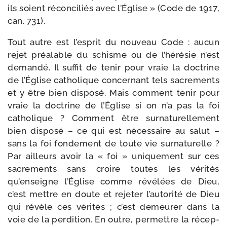
ils soient récon­ci­liés avec l’Église » (Code de 1917,
can. 731).
Tout autre est l’esprit du nou­veau Code : aucun
rejet préa­lable du schisme ou de l’hérésie n’est
deman­dé. Il suf­fit de tenir pour vraie la doc­trine
de l’Église catho­lique concer­nant tels sacre­ments
et y être bien dis­po­sé. Mais com­ment tenir pour
vraie la doc­trine de l’Église si on n’a pas la foi
catho­lique ? Comment être sur­na­tu­rel­le­ment
bien dis­po­sé – ce qui est néces­saire au salut –
sans la foi fon­de­ment de toute vie sur­na­tu­relle ?
Par ailleurs avoir la « foi » uni­que­ment sur ces
sacre­ments sans croire toutes les véri­tés
qu’enseigne l’Église comme révé­lées de Dieu,
c’est mettre en doute et reje­ter l’autorité de Dieu
qui révèle ces véri­tés ; c’est demeu­rer dans la
voie de la per­di­tion. En outre, per­mettre la récep­