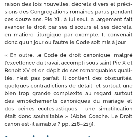
rai­son des lois nou­velles, décrets divers et pré­ci­
sions des Congrégations romaines parus pen­dant
ces douze ans. Pie XII, à lui seul, a lar­ge­ment fait
avan­cer le droit par ses dis­cours et ses décrets,
en matière litur­gique par exemple. Il conve­nait
donc qu’un jour ou l’autre le Code soit mis à jour.
« En outre, le Code de droit cano­nique, mal­gré
l’excellence du tra­vail accom­pli sous saint Pie X et
Benoît XV et en dépit de ses remar­quables qua­li­
tés, n’est pas par­fait. Il contient des obs­cu­ri­tés,
quelques contra­dic­tions de détail, et sur­tout une
bien trop grande com­plexi­té au regard sur­tout
des empê­che­ments cano­niques du mariage et
des peines ecclé­sias­tiques ; une sim­pli­fi­ca­tion
était donc sou­hai­table » (Abbé Coache, Le Droit
canon est-​il aimable ? pp. 218–219).