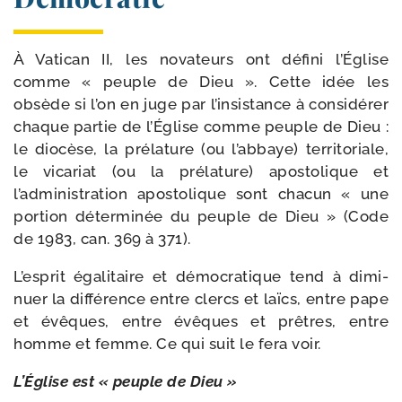
À Vatican II, les nova­teurs ont défi­ni l’Église
comme « peuple de Dieu ». Cette idée les
obsède si l’on en juge par l’insistance à consi­dé­rer
chaque par­tie de l’Église comme peuple de Dieu :
le dio­cèse, la pré­la­ture (ou l’abbaye) ter­ri­to­riale,
le vica­riat (ou la pré­la­ture) apos­to­lique et
l’administration apos­to­lique sont cha­cun « une
por­tion déter­mi­née du peuple de Dieu » (Code
de 1983, can. 369 à 371).
L’esprit éga­li­taire et démo­cra­tique tend à dimi­
nuer la dif­fé­rence entre clercs et laïcs, entre pape
et évêques, entre évêques et prêtres, entre
homme et femme. Ce qui suit le fera voir.
L’Église est « peuple de Dieu »