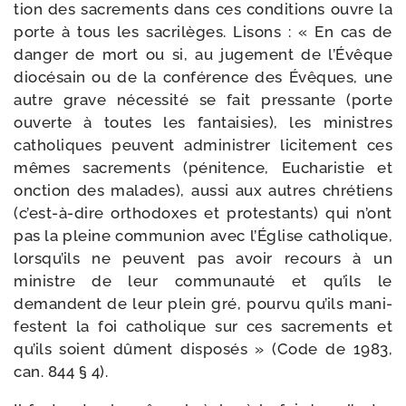
tion des sacre­ments dans ces condi­tions ouvre la
porte à tous les sacri­lèges. Lisons : « En cas de
dan­ger de mort ou si, au juge­ment de l’Évêque
dio­cé­sain ou de la confé­rence des Évêques, une
autre grave néces­si­té se fait pres­sante (porte
ouverte à toutes les fan­tai­sies), les ministres
catho­liques peuvent admi­nis­trer lici­te­ment ces
mêmes sacre­ments (péni­tence, Eucharistie et
onc­tion des malades), aus­si aux autres chré­tiens
(c’est-​à-​dire ortho­doxes et pro­tes­tants) qui n’ont
pas la pleine com­mu­nion avec l’Église catho­lique,
lors­qu’ils ne peuvent pas avoir recours à un
ministre de leur com­mu­nau­té et qu’ils le
demandent de leur plein gré, pour­vu qu’ils mani­
festent la foi catho­lique sur ces sacre­ments et
qu’ils soient dûment dis­po­sés » (Code de 1983,
can. 844 § 4).