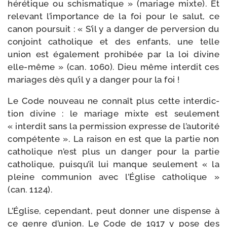
héré­tique ou schis­ma­tique » (mariage mixte). Et
rele­vant l’importance de la foi pour le salut, ce
canon pour­suit : « S’il y a dan­ger de per­ver­sion du
conjoint catho­lique et des enfants, une telle
union est éga­le­ment pro­hi­bée par la loi divine
elle-​même » (can. 1060). Dieu même inter­dit ces
mariages dès qu’il y a dan­ger pour la foi !
Le Code nou­veau ne connaît plus cette inter­dic­
tion divine : le mariage mixte est seule­ment
« inter­dit sans la per­mis­sion expresse de l’au­to­ri­té
com­pé­tente ». La rai­son en est que la par­tie non
catho­lique n’est plus un dan­ger pour la par­tie
catho­lique, puisqu’il lui manque seule­ment « la
pleine com­mu­nion avec l’Église catho­lique »
(can. 1124).
L’Église, cepen­dant, peut don­ner une dis­pense à
ce genre d’union. Le Code de 1917 y pose des