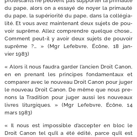
pro­tes­tants ne peuvent pas sup­por­ter la pri­mau­té
du pape, alors on a essayé de noyer la pri­mau­té
du pape, la supé­rio­ri­té du pape, dans la col­lé­gia­
li­té. Et vous avez main­te­nant deux sujets de pou­
voir suprême. Allez com­prendre quelque chose…
Comment peut-​il y avoir deux sujets de pou­voir
suprême ?… » (Mgr Lefebvre, Écône, 18 jan­
vier 1983)
« Alors il nous fau­dra gar­der l’ancien Droit Canon,
en en pre­nant les prin­cipes fon­da­men­taux et
com­pa­rer avec le nou­veau Droit Canon pour juger
le nou­veau Droit Canon. De même que nous pre­
nons la Tradition pour juger aus­si les nou­veaux
livres litur­giques. » (Mgr Lefebvre, Écône, 14
mars 1983)
« Il nous est impos­sible d’accepter en bloc le
Droit Canon tel qu’il a été édi­té, parce qu’il est