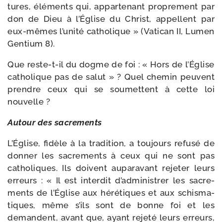
tures, élé­ments qui, appar­te­nant pro­pre­ment par
don de Dieu à l’Église du Christ, appellent par
eux-​mêmes l’u­ni­té catho­lique » (Vatican II, Lumen
Gentium 8).
Que reste-​t-​il du dogme de foi : « Hors de l’Église
catho­lique pas de salut » ? Quel che­min peuvent
prendre ceux qui se sou­mettent à cette loi
nouvelle ?
Autour des sacrements
L’Église, fidèle à la tra­di­tion, a tou­jours refu­sé de
don­ner les sacre­ments à ceux qui ne sont pas
catho­liques. Ils doivent aupa­ra­vant reje­ter leurs
erreurs : « Il est inter­dit d’ad­mi­nis­trer les sacre­
ments de l’Église aux héré­tiques et aux schis­ma­
tiques, même s’ils sont de bonne foi et les
demandent, avant que, ayant reje­té leurs erreurs,