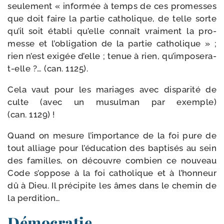
seule­ment « infor­mée à temps de ces pro­messes
que doit faire la par­tie catho­lique, de telle sorte
qu’il soit éta­bli qu’elle connaît vrai­ment la pro­
messe et l’o­bli­ga­tion de la par­tie catho­lique » ;
rien n’est exi­gée d’elle ; tenue à rien, qu’imposera-
t-elle ?… (can. 1125).
Cela vaut pour les mariages avec dis­pa­ri­té de
culte (avec un musul­man par exemple)
(can. 1129) !
Quand on mesure l’importance de la foi pure de
tout alliage pour l’éducation des bap­ti­sés au sein
des familles, on découvre com­bien ce nou­veau
Code s’oppose à la foi catho­lique et à l’honneur
dû à Dieu. Il pré­ci­pite les âmes dans le che­min de
la perdition…
Démocratie