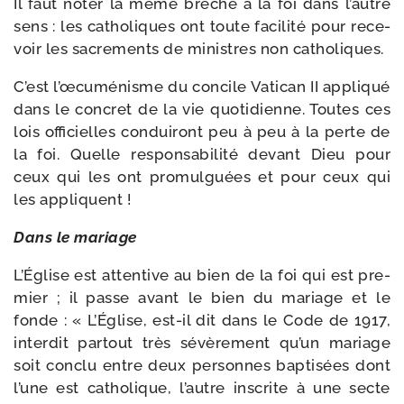
Il faut noter la même brèche à la foi dans l’autre
sens : les catho­liques ont toute faci­li­té pour rece­
voir les sacre­ments de ministres non catholiques.
C’est l’œcuménisme du concile Vatican II appli­qué
dans le concret de la vie quo­ti­dienne. Toutes ces
lois offi­cielles condui­ront peu à peu à la perte de
la foi. Quelle res­pon­sa­bi­li­té devant Dieu pour
ceux qui les ont pro­mul­guées et pour ceux qui
les appliquent !
Dans le mariage
L’Église est atten­tive au bien de la foi qui est pre­
mier ; il passe avant le bien du mariage et le
fonde : « L’Église, est-​il dit dans le Code de 1917,
inter­dit par­tout très sévè­re­ment qu’un mariage
soit conclu entre deux per­sonnes bap­ti­sées dont
l’une est catho­lique, l’autre ins­crite à une secte