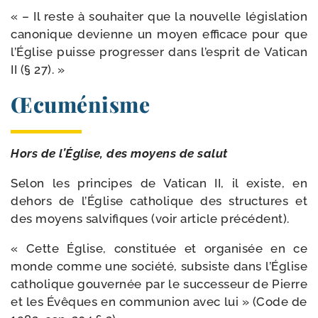
« – Il reste à sou­hai­ter que la nou­velle légis­la­tion
cano­nique devienne un moyen effi­cace pour que
l’Église puisse pro­gres­ser dans l’esprit de Vatican
II (§ 27). »
Œcuménisme
Hors de l’Église, des moyens de salut
Selon les prin­cipes de Vatican II, il existe, en
dehors de l’Église catho­lique des struc­tures et
des moyens sal­vi­fiques (voir article précédent).
« Cette Église, consti­tuée et orga­ni­sée en ce
monde comme une socié­té, sub­siste dans l’Église
catho­lique gou­ver­née par le suc­ces­seur de Pierre
et les Évêques en com­mu­nion avec lui » (Code de