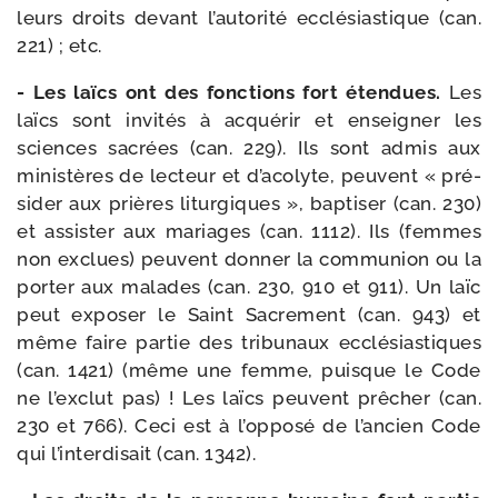
leurs droits devant l’autorité ecclé­sias­tique (can.
221) ; etc.
- Les laïcs ont des fonc­tions fort éten­dues.
Les
laïcs sont invi­tés à acqué­rir et ensei­gner les
sciences sacrées (can. 229). Ils sont admis aux
minis­tères de lec­teur et d’acolyte, peuvent « pré­
si­der aux prières litur­giques », bap­ti­ser (can. 230)
et assis­ter aux mariages (can. 1112). Ils (femmes
non exclues) peuvent don­ner la com­mu­nion ou la
por­ter aux malades (can. 230, 910 et 911). Un laïc
peut expo­ser le Saint Sacrement (can. 943) et
même faire par­tie des tri­bu­naux ecclé­sias­tiques
(can. 1421) (même une femme, puisque le Code
ne l’exclut pas) ! Les laïcs peuvent prê­cher (can.
230 et 766). Ceci est à l’opposé de l’ancien Code
qui l’interdisait (can. 1342).