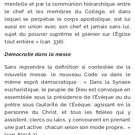
men­telle et par la com­mu­nion hié­rar­chique entre
le chef et les membres du Collège, et dans
lequel se per­pé­tue le corps apos­to­lique, est lui
aus­si en union avec son chef et jamais sans lui,
sujet du pou­voir suprême et plé­nier sur l’Église
tout entière » (can. 336).
Démocratie dans la messe
Sans reprendre la défi­ni­tion si contes­tée de la
nou­velle messe, le nou­veau Code va dans le
même esprit démo­cra­tique : « Dans la Synaxe
eucha­ris­tique, le peuple de Dieu est convo­qué en
assem­blée sous la pré­si­dence de l’Évêque ou du
prêtre sous l’au­to­ri­té de l’Évêque, agis­sant en la
per­sonne du Christ, et tous les fidèles qui y
assistent, clercs ou laïcs, y concourent en pre­nant
une part active, cha­cun selon son mode propre… »
(can. 899 § 2).