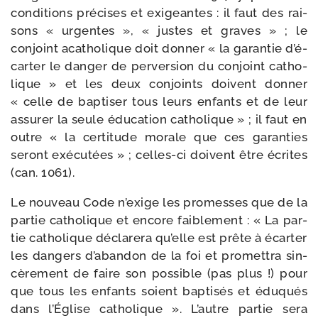
condi­tions pré­cises et exi­geantes : il faut des rai­
sons « urgentes », « justes et graves » ; le
conjoint aca­tho­lique doit don­ner « la garan­tie d’é­
car­ter le dan­ger de per­ver­sion du conjoint catho­
lique » et les deux conjoints doivent don­ner
« celle de bap­ti­ser tous leurs enfants et de leur
assu­rer la seule édu­ca­tion catho­lique » ; il faut en
outre « la cer­ti­tude morale que ces garan­ties
seront exé­cu­tées » ; celles-​ci doivent être écrites
(can. 1061).
Le nou­veau Code n’exige les pro­messes que de la
par­tie catho­lique et encore fai­ble­ment : « La par­
tie catho­lique décla­re­ra qu’elle est prête à écar­ter
les dan­gers d’a­ban­don de la foi et pro­met­tra sin­
cè­re­ment de faire son pos­sible (pas plus !) pour
que tous les enfants soient bap­ti­sés et édu­qués
dans l’Église catho­lique ». L’autre par­tie sera