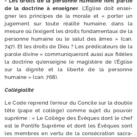
- Les droits de la per­sonne humaine font par­tie
de la doc­trine à ensei­gner
. L’Église doit ensei­
gner les prin­cipes de la morale et « por­ter un
juge­ment sur toute réa­li­té humaine, dans la
mesure où l’exigent les droits fon­da­men­taux de la
per­sonne humaine ou le salut des âmes » (can.
747). Et les droits de Dieu ? Les pré­di­ca­teurs de la
parole divine « com­mu­ni­que­ront aus­si aux fidèles
la doc­trine qu’en­seigne le magis­tère de l’Église
sur la digni­té et la liber­té de la per­sonne
humaine » (can. 768).
Collégialité
Le Code reprend l’erreur du Concile sur la double
tête (pape et col­lège) comme sujet du pou­voir
suprême : « Le Collège des Évêques dont le chef
est le Pontife Suprême et dont les Évêques sont
les membres en ver­tu de la consé­cra­tion sacra­