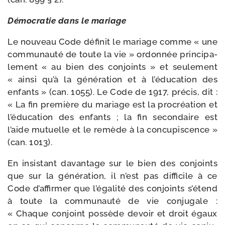
Démocratie dans le mariage
Le nou­veau Code défi­nit le mariage comme « une
com­mu­nau­té de toute la vie » ordon­née prin­ci­pa­
le­ment « au bien des conjoints » et seule­ment
« ain­si qu’à la géné­ra­tion et à l’é­du­ca­tion des
enfants » (can. 1055). Le Code de 1917, pré­cis, dit :
« La fin pre­mière du mariage est la pro­créa­tion et
l’é­du­ca­tion des enfants ; la fin secon­daire est
l’aide mutuelle et le remède à la concu­pis­cence »
(can. 1013).
En insis­tant davan­tage sur le bien des conjoints
que sur la géné­ra­tion, il n’est pas dif­fi­cile à ce
Code d’affirmer que l’égalité des conjoints s’étend
à toute la com­mu­nau­té de vie conju­gale :
« Chaque conjoint pos­sède devoir et droit égaux