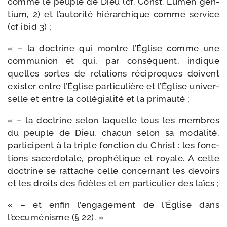
comme le peuple de Dieu (cf. Const. Lumen gen­
tium, 2) et l’autorité hié­rar­chique comme ser­vice
(cf ibid 3) ;
« – la doc­trine qui montre l’Église comme une
com­mu­nion et qui, par consé­quent, indique
quelles sortes de rela­tions réci­proques doivent
exis­ter entre l’Église par­ti­cu­lière et l’Église uni­ver­
selle et entre la col­lé­gia­li­té et la primauté ;
« – la doc­trine selon laquelle tous les membres
du peuple de Dieu, cha­cun selon sa moda­li­té,
par­ti­cipent à la triple fonc­tion du Christ : les fonc­
tions sacer­do­tale, pro­phé­tique et royale. A cette
doc­trine se rat­tache celle concer­nant les devoirs
et les droits des fidèles et en par­ti­cu­lier des laïcs ;
« – et enfin l’engagement de l’Église dans
l’œcuménisme (§ 22). »