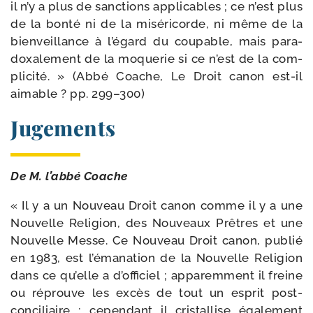
il n’y a plus de sanc­tions appli­cables ; ce n’est plus
de la bon­té ni de la misé­ri­corde, ni même de la
bien­veillance à l’égard du cou­pable, mais para­
doxa­le­ment de la moque­rie si ce n’est de la com­
pli­ci­té. » (Abbé Coache, Le Droit canon est-​il
aimable ? pp. 299–300)
Jugements
De M. l’abbé Coache
« Il y a un Nouveau Droit canon comme il y a une
Nouvelle Religion, des Nouveaux Prêtres et une
Nouvelle Messe. Ce Nouveau Droit canon, publié
en 1983, est l’émanation de la Nouvelle Religion
dans ce qu’elle a d’officiel ; appa­rem­ment il freine
ou réprouve les excès de tout un esprit post-​
conciliaire ; cepen­dant il cris­tal­lise éga­le­ment