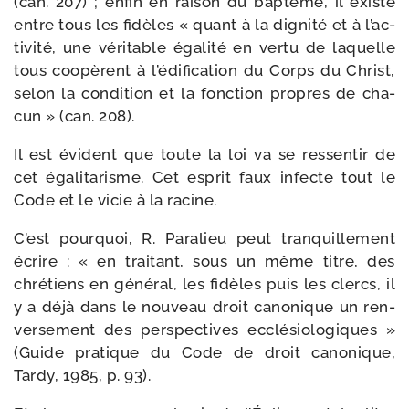
(can. 207) ; enfin en rai­son du bap­tême, il existe
entre tous les fidèles « quant à la digni­té et à l’ac­
ti­vi­té, une véri­table éga­li­té en ver­tu de laquelle
tous coopèrent à l’é­di­fi­ca­tion du Corps du Christ,
selon la condi­tion et la fonc­tion propres de cha­
cun » (can. 208).
Il est évident que toute la loi va se res­sen­tir de
cet éga­li­ta­risme. Cet esprit faux infecte tout le
Code et le vicie à la racine.
C’est pour­quoi, R. Paralieu peut tran­quille­ment
écrire : « en trai­tant, sous un même titre, des
chré­tiens en géné­ral, les fidèles puis les clercs, il
y a déjà dans le nou­veau droit cano­nique un ren­
ver­se­ment des pers­pec­tives ecclé­sio­lo­giques »
(Guide pra­tique du Code de droit cano­nique,
Tardy, 1985, p. 93).