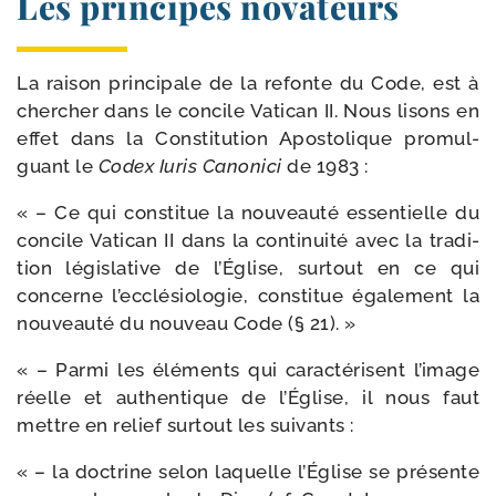
Les principes novateurs
La rai­son prin­ci­pale de la refonte du Code, est à
cher­cher dans le concile Vatican II. Nous lisons en
effet dans la Constitution Apostolique pro­mul­
guant le
Codex Iuris Canonici
de 1983 :
« – Ce qui consti­tue la nou­veau­té essen­tielle du
concile Vatican II dans la conti­nui­té avec la tra­di­
tion légis­la­tive de l’Église, sur­tout en ce qui
concerne l’ecclésiologie, consti­tue éga­le­ment la
nou­veau­té du nou­veau Code (§ 21). »
« – Parmi les élé­ments qui carac­té­risent l’image
réelle et authen­tique de l’Église, il nous faut
mettre en relief sur­tout les suivants :
« – la doc­trine selon laquelle l’Église se pré­sente