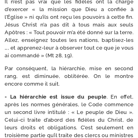
Il n’est pas vrai que les fidèles ont la charge
d’exercer « la mis­sion que Dieu a confiée à
l’Église » ni qu’ils ont reçu les pou­voirs à cette fin.
Jésus Christ n’a pas dit à tous mais aux seuls
Apôtres : « Tout pou­voir m’a été don­né sur la terre.
Allez, ensei­gnez toutes les nations, baptisez-​les
…, et apprenez-​leur à obser­ver tout ce que je vous
ai com­man­dé » (Mt 28, 19).
Par consé­quent, la hié­rar­chie, mise en second
rang, est dimi­nuée, obli­té­rée. On le montre
encore comme il suit.
- La hié­rar­chie est issue du peuple
. En effet,
après les normes géné­rales, le Code com­mence
un second livre inti­tu­lé : « Le peuple de Dieu ».
Celui-​ci traite d’abord des fidèles du Christ, de
leurs droits et obli­ga­tions. C’est seule­ment en
troi­sième par­tie qu’il traite des clercs ou ministres