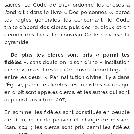
sacrés. Le Code de 1917 ordonne les choses à
l’endroit : dans le livre « Des per­sonnes », après
les règles géné­rales les concer­nant, le Code
traite d’abord des clercs, puis des reli­gieux et en
der­nier des laïcs. Le nou­veau Code ren­verse la
pyramide.
- De plus les clercs sont pris « par­mi les
fidèles »
, sans doute en rai­son d’une « ins­ti­tu­tion
divine », mais il reste qu’on pose d’abord l’égalité
entre les deux : « Par ins­ti­tu­tion divine, il y a dans
l’Église, par­mi les fidèles, les ministres sacrés qui
en droit sont appe­lés clercs, et les autres qui sont
appe­lés laïcs » (can. 207).
En somme, les fidèles sont consti­tués en peuple
de Dieu, muni de pou­voir et char­gé de mis­sion
(can. 204) ; les clercs sont pris par­mi les fidèles