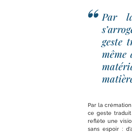
Par l
s’arro
geste t
même a
maté­r
matière
Par la cré­ma­tio
ce geste tra­dui
reflète une visio
sans espoir : d’