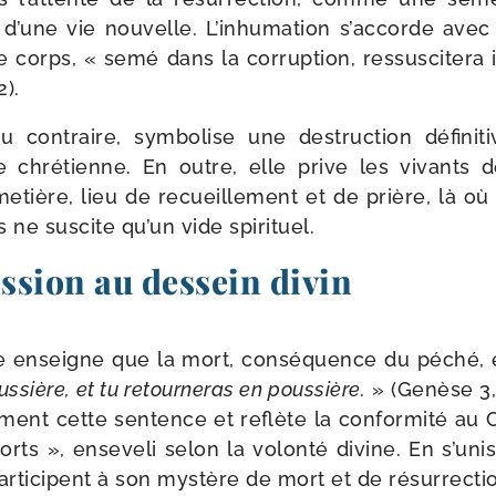
 d’une vie nou­velle. L’inhumation s’accorde av
le corps, « semé dans la cor­rup­tion, res­sus­ci­te­ra i
2).
u contraire, sym­bo­lise une des­truc­tion défi­ni­ti
 chré­tienne. En outre, elle prive les vivants de
me­tière, lieu de recueille­ment et de prière, là 
ne sus­cite qu’un vide spirituel.
ssion au dessein divin
ne enseigne que la mort, consé­quence du péché, e
s­sière, et tu retour­ne­ras en pous­sière.
» (Genèse 3,
ent cette sen­tence et reflète la confor­mi­té au C
rts », ense­ve­li selon la volon­té divine. En s’uni
par­ti­cipent à son mys­tère de mort et de résurrecti