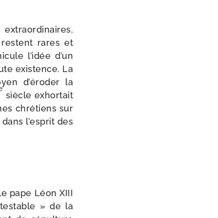
tra­or­di­naires,
res­tent rares et
i­cule l’idée d’un
oute exis­tence. La
oyen d’éroder la
e
siècle exhor­tait
gmes chré­tiens sur
r dans l’esprit des
, le pape Léon XIII
tes­table » de la