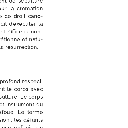
ent de sépul­ture
ur la cré­ma­tion
ode de droit cano­
­dit d’exécuter la
aint-​Office dénon­
ré­tienne et natu­
 la résurrection.
pro­fond res­pect,
it le corps avec
ul­ture. Le corps
et ins­tru­ment du
 bafoue. Le terme
ision : les défunts
mence enfouie en