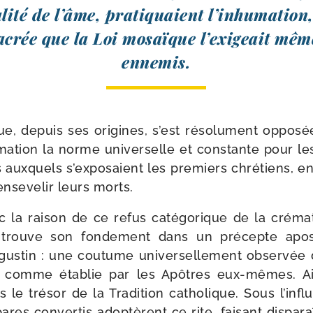
lité de l’âme, pra­ti­quaient l’inhumation
sacrée que la Loi mosaïque l’exigeait mêm
ennemis.
que, depuis ses ori­gines, s’est réso­lu­ment oppo­sée
umation la norme uni­ver­selle et constante pour le
s aux­quels s’exposaient les pre­miers chré­tiens, 
ense­ve­lir leurs morts.
 la rai­son de ce refus caté­go­rique de la cré­ma
e trouve son fon­de­ment dans un pré­cepte apos
ugustin : une cou­tume uni­ver­sel­le­ment obser­vée 
e comme éta­blie par les Apôtres eux-​mêmes. Ai
ns le tré­sor de la Tradition catho­lique. Sous l’infl
res conver­tis ado­ptèrent ce rite, fai­sant dis­pa­ra