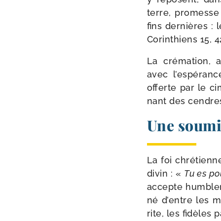
terre, pro­messe
fins der­nières : 
Corinthiens 15, 4
La cré­ma­tion, a
avec l’espérance
offerte par le ci
nant des cendres 
Une soumi
La foi chré­tien
divin : «
Tu es pou
accepte hum­ble­m
né d’entre les mo
rite, les fidèles 