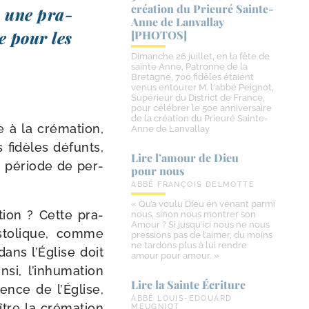
création du Prieuré Sainte-​
, une pra­
Anne de Lanvallay
e pour les
[PHOTOS]
Dimanche 26 juillet, en la fête de
sainte Anne, Patronne de la
Bretagne, 700 fidèles étaient
venus entourer M. l'abbé Peignot,
Supérieur du District de France,
pour célébrer le 50e anniversaire
de la création du Prieuré Sainte-
 à la cré­ma­tion,
Anne de Lanvallay
s fidèles défunts,
Lire l’amour de Dieu
en période de per­
pour nous
ABBÉ FRANÇOIS DELMOTTE
« Qu’a voulu Dieu en venant parmi
­tion ? Cette pra­
nous, sinon nous montrer son
Amour ? Si jusqu’ici nous ne nous
­to­lique, comme
pressions pas de l’aimer, du moins
ne tardons plus à lui rendre
dans l’Église doit
amour pour amour. »
nsi, l’inhumation
Lire la Sainte Écriture
uence de l’Église,
ABBÉ LOUIS-EDOUARD
ître la cré­ma­tion
MEUGNIOT