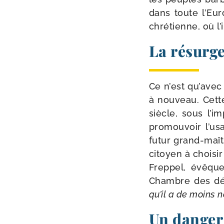
dans toute l’Euro
chré­tienne, où l
La résurge
Ce n’est qu’avec 
à nou­veau. Cette
siècle, sous l’i
pro­mou­voir l’u
futur grand-​maît
citoyen à choi­si
Freppel, évêque
Chambre des dé
qu’il a de moins 
Un danger 