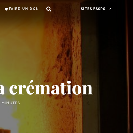
FAIRE UN DON
SITES FSSPX
la crémation
 MINUTES