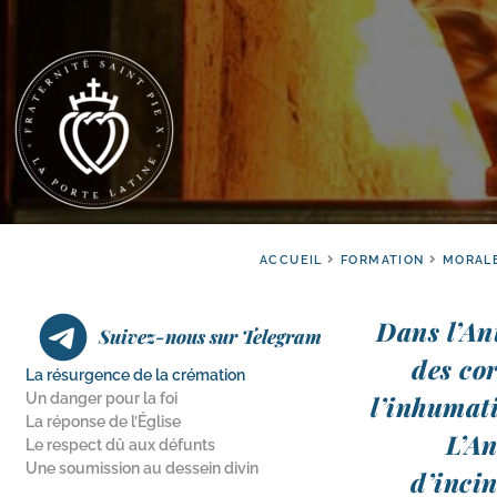
ACCUEIL
FORMATION
MORAL
Dans l’Ant
Suivez-nous sur Telegram
des cor
La résurgence de la crémation
Un danger pour la foi
l’inhumati
La réponse de l’Église
L’An
Le respect dû aux défunts
Une soumission au dessein divin
d’incin