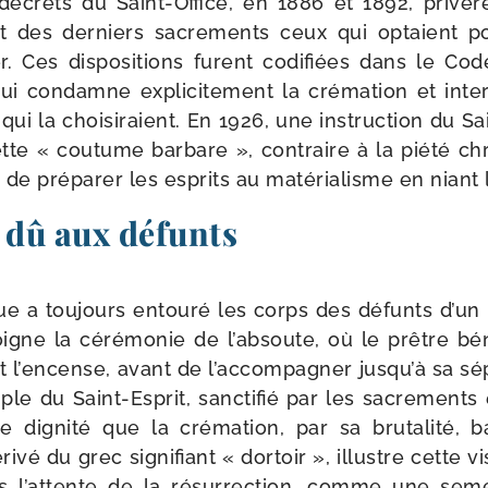
 décrets du Saint-​Office, en 1886 et 1892, pri­vèr
 et des der­niers sacre­ments ceux qui optaient po
r. Ces dis­po­si­tions furent codi­fiées dans le C
i condamne expli­ci­te­ment la cré­ma­tion et inter
ui la choi­si­raient. En 1926, une ins­truc­tion du S
te « cou­tume bar­bare », contraire à la pié­té ch
 de pré­pa­rer les esprits au maté­ria­lisme en niant
 dû aux défunts
que a tou­jours entou­ré les corps des défunts d’un 
ne la céré­mo­nie de l’absoute, où le prêtre bén
et l’encense, avant de l’accompagner jusqu’à sa sép
ple du Saint-​Esprit, sanc­ti­fié par les sacre­ments 
e digni­té que la cré­ma­tion, par sa bru­ta­li­té,
ri­vé du grec signi­fiant « dor­toir », illustre cette v
s l’attente de la résur­rec­tion, comme une se