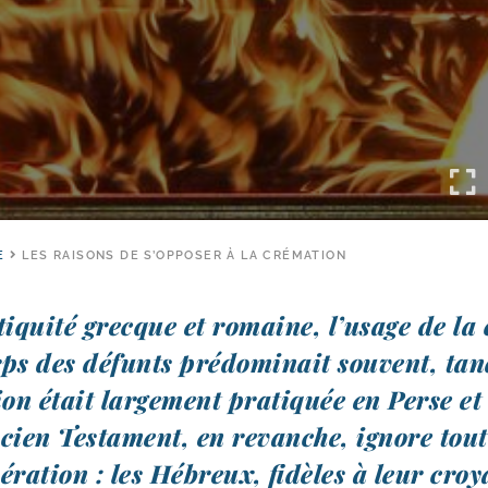
E
LES RAISONS DE S’OPPOSER À LA CRÉMATION
iquité grecque et romaine, l’usage de la 
ps des défunts pré­do­mi­nait sou­vent, tan
on était lar­ge­ment pra­ti­quée en Perse et
cien Testament, en revanche, ignore tout
ération : les Hébreux, fidèles à leur cro