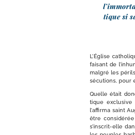
l’immorta
tique si 
L’Église catho­li
fai­sant de l’inh
mal­gré les péril
sé­cu­tions, pour 
Quelle était donc
tique exclu­siv
l’affirma saint A
être consi­dé­ré
s’inscrit-elle da
les peuples bar­ba