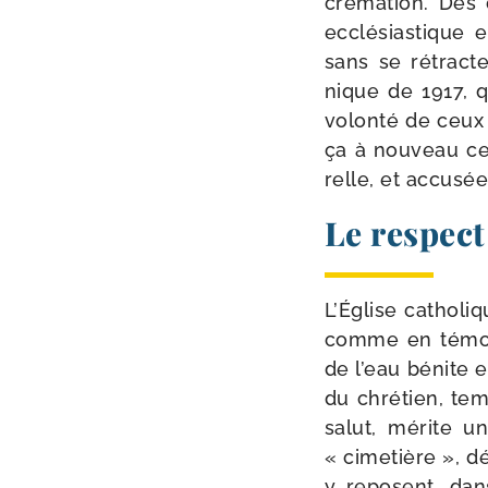
cré­ma­tion. Des
ecclé­sias­tique
sans se rétrac­te
nique de 1917, qu
volon­té de ceux q
ça à nou­veau cet
relle, et accu­sée
Le respect
L’Église catho­li
comme en témoig
de l’eau bénite 
du chré­tien, tem
salut, mérite un
« cime­tière », dé
y reposent, dan