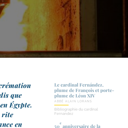
cré­ma­tion
Le cardinal Fernández,
plume de François et porte-​
­dis que
plume de Léon XIV
ABBÉ ALAIN LORANS
 en Égypte.
Bibliographie du cardinal
 rite
Fernandez
yance en
e
50
anniversaire de la