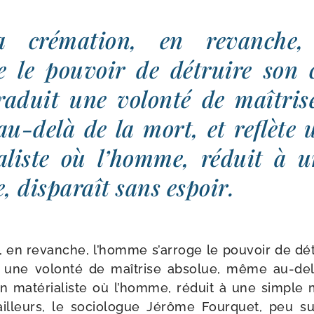
a cré­ma­tion, en revanche
ge le pou­voir de détruire son 
ra­duit une volon­té de maî­tris
u-​delà de la mort, et reflète 
ia­liste où l’homme, réduit à 
, dis­pa­raît sans espoir.
n, en revanche, l’homme s’arroge le pou­voir de dé
t une volon­té de maî­trise abso­lue, même au-​de
n maté­ria­liste où l’homme, réduit à une simple ma
ailleurs, le socio­logue Jérôme Fourquet, peu s