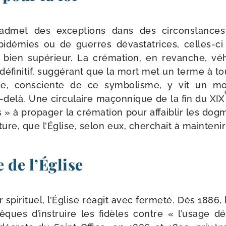
admet des excep­tions dans des cir­cons­tances ex
démies ou de guerres dévas­ta­trices, celles-​ci 
un bien supé­rieur. La cré­ma­tion, en revanche, véh
défi­ni­tif, sug­gé­rant que la mort met un terme à t
ie, consciente de ce sym­bo­lisme, y vit un m
delà. Une cir­cu­laire maçon­nique de la fin du XIX
s » à pro­pa­ger la cré­ma­tion pour affai­blir les do
ture, que l’Église, selon eux, cher­chait à main­te­ni
 de l’Église
spi­ri­tuel, l’Église réagit avec fer­me­té. Dès 1886
vêques d’instruire les fidèles contre « l’usage dé