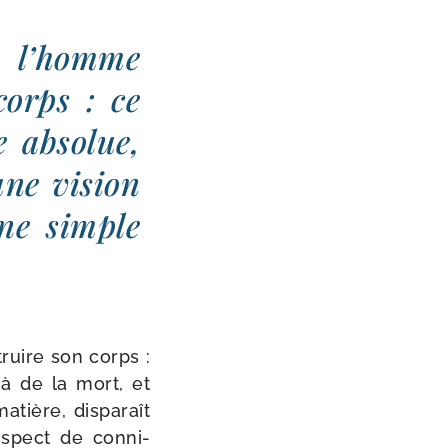
, l’homme
corps : ce
e abso­lue,
une vision
une simple
truire son corps :
là de la mort, et
tière, dis­pa­raît
us­pect de conni­