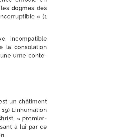
ec les dogmes des
ncor­rup­tible » (1
ve, incom­pa­tible
 la conso­la­tion
où une urne conte­
st un châ­ti­ment
 19) L’inhumation
hrist, « premier-​
ssant à lui par ce
on.