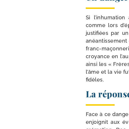
Si l’inhumation 
comme lors d’épi
jus­ti­fiées par 
anéan­tis­se­ment 
franc-​maçonner
croyance en l’au-
ain­si les « Frère
l’âme et la vie fu
fidèles.
La réponse
Face à ce dan­ger 
enjoi­gnit aux é