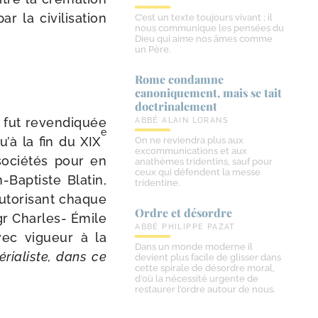
la civi­li­sa­tion
C’est un texte toujours vivant ; il
nous communique les pensées du
Dieu qui aime nos âmes comme
un Père.
Rome condamne
canoniquement, mais se tait
doctrinalement
 fut reven­di­quée
ABBÉ ALAIN LORANS
e
u’à la fin du XIX
On ne reviendra plus aux
excommunications et aux
socié­tés pour en
anathèmes tridentins, sauf pour
ceux qui défendent la messe
​Baptiste Blatin,
tridentine.
uto­ri­sant chaque
Ordre et désordre
Mgr Charles- Émile
ABBÉ PHILIPPE PAZAT
vec vigueur à la
Dans un monde moderne il
ria­liste, dans ce
devient plus facile de glisser dans
cette spirale de désordre moral,
d’où la nécessité urgente de
restaurer l’ordre autour de nous.