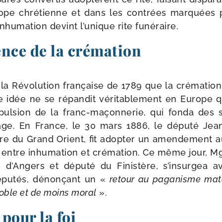
pe chré­tienne et dans les contrées mar­quées par 
’inhumation devint l’unique rite funéraire.
nce de la crémation
la Révolution fran­çaise de 1789 que la cré­ma­tion
 idée ne se répan­dit véri­ta­ble­ment en Europe q
mpulsion de la franc-​maçonnerie, qui fon­da des 
sage. En France, le 30 mars 1886, le dépu­té Jean-
re du Grand Orient, fit adop­ter un amen­de­ment a
r entre inhu­ma­tion et cré­ma­tion. Ce même jour, 
 d’Angers et dépu­té du Finistère, s’insurgea a
pu­tés, dénon­çant un «
retour au paga­nisme maté­
noble et de moins moral
».
pour la foi