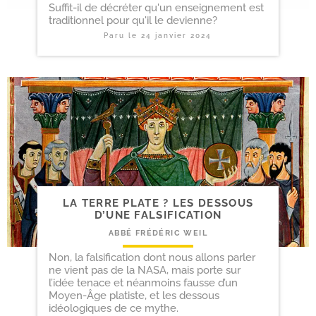
Suffit-il de décréter qu'un enseignement est
traditionnel pour qu'il le devienne?
Paru le
24 janvier 2024
LA TERRE PLATE ? LES DESSOUS
D’UNE FALSIFICATION
ABBÉ FRÉDÉRIC WEIL
Non, la falsification dont nous allons parler
ne vient pas de la NASA, mais porte sur
l’idée tenace et néanmoins fausse d’un
Moyen-Âge platiste, et les dessous
idéologiques de ce mythe.