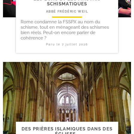
SCHISMATIQUES
ABBÉ FRÉDÉRIC WEIL
Rome condamne la FSSPX au nom du
schisme, tout en ménageant des schismes
bien réels. Peut-on encore parler de
cohérence ?
Paru le
7 juillet 2026
DES PRIÈRES ISLAMIQUES DANS DES
ÉGLISES…