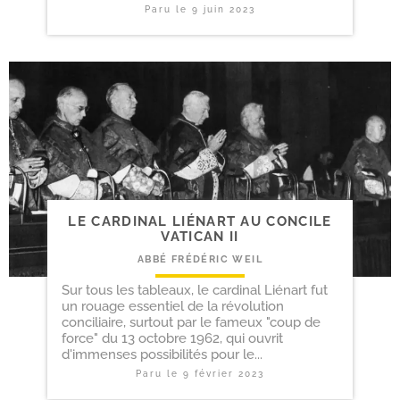
Paru le
9 juin 2023
LE CARDINAL LIÉNART AU CONCILE
VATICAN II
ABBÉ FRÉDÉRIC WEIL
Sur tous les tableaux, le cardinal Liénart fut
un rouage essentiel de la révolution
conciliaire, surtout par le fameux "coup de
force" du 13 octobre 1962, qui ouvrit
d'immenses possibilités pour le...
Paru le
9 février 2023