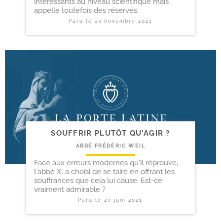
intéressants au niveau scientifique mais
appelle toutefois des réserves.
Paru le
23 novembre 2021
SOUFFRIR PLUTÔT QU’AGIR ?
ABBÉ FRÉDÉRIC WEIL
Face aux erreurs modernes qu'il réprouve,
l'abbé X. a choisi de se taire en offrant les
souffrances que cela lui cause. Est-ce
vraiment admirable ?
Paru le
24 juin 2021