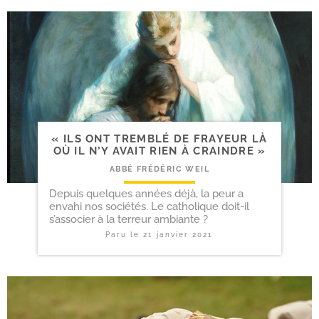
« ILS ONT TREMBLÉ DE FRAYEUR LÀ
OÙ IL N’Y AVAIT RIEN À CRAINDRE »
ABBÉ FRÉDÉRIC WEIL
Depuis quelques années déjà, la peur a
envahi nos sociétés. Le catholique doit-il
s’associer à la terreur ambiante ?
Paru le
21 janvier 2021