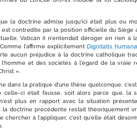
it que la doc­trine admise jus­qu’i­ci était plus ou 
n est contre­dite par la posi­tion offi­cielle du Siège a
elle, Vatican II n’en­ten­dait déro­ger en rien à l
Comme l’af­firme expli­ci­te­ment
Dignitatis human
te aucun pré­ju­dice à la doc­trine catho­lique tra­d
l’homme et des socié­tés à l’é­gard de la vraie rel
hrist ».
ne dans la pra­tique d’une thèse quel­conque, c’es
 celle-​ci était fausse, soit alors parce que, la 
n’est plus en rap­port avec la situa­tion pré­sent
la doc­trine pré­cé­dente res­tait théo­ri­que­ment vr
 cher­cher à l’ap­pli­quer, c’est qu’elle était désor
.