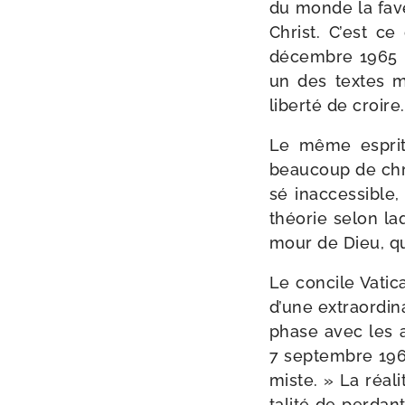
du monde la fave
Christ. C’est ce
décembre 1965 : 
un des textes m
liber­té de croire
Le même esprit 
beau­coup de chré­
sé inac­ces­sibl
théo­rie selon la
mour de Dieu, qui
Le concile Vatic
d’une extra­or­di­
phase avec les a
7 sep­tembre 1965
miste. » La réa­
ta­li­té de per­da