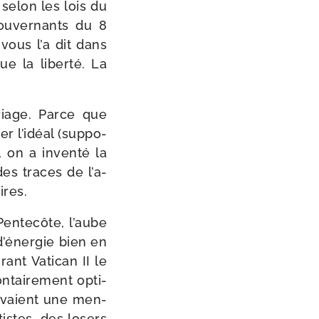
selon les lois du
­ver­nants du 8
vous l’a dit dans
 la liber­té. La
riage. Parce que
r l’i­déal (sup­po­
 on a inven­té la
des traces de l’a­
ires.
Pentecôte, l’aube
 d’éner­gie bien en
ant Vatican II le
­tai­re­ment opti­
 avaient une men­
­tistes, des losers