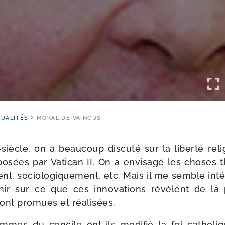
UALITÉS
MORAL DE VAINCUS
iècle, on a beau­coup dis­cu­té sur la liber­té reli
po­sées par Vatican II. On a envi­sa­gé les choses th
ment, socio­lo­gi­que­ment, etc. Mais il me semble inté­
lé­chir sur ce que ces inno­va­tions révèlent de la 
nt pro­mues et réalisées.
mes du concile ont-​ils modi­fié la foi catho­liq