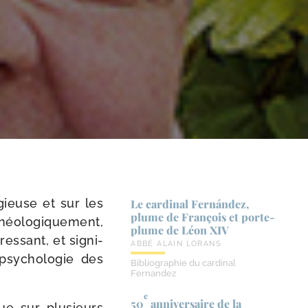
­gieuse et sur les
Le cardinal Fernández,
plume de François et porte-​
éo­lo­gi­que­ment,
plume de Léon XIV
res­sant, et signi­
ABBÉ ALAIN LORANS
psy­cho­lo­gie des
Bibliographie du cardinal
Fernandez
e
50
anniversaire de la
ue sur plu­sieurs