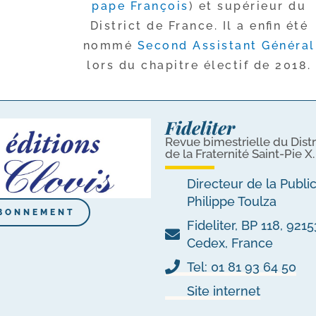
pape François
) et supé­rieur du
District de France. Il a enfin été
nom­mé
Second Assistant Général
lors du cha­pitre élec­tif de 2018.
Fideliter
Revue bimestrielle du Distr
de la Fraternité Saint-Pie X.
Directeur de la Publi
Philippe Toulza
BONNEMENT
Fideliter, BP 118, 92
Cedex, France
Tel: 01 81 93 64 50
Site internet