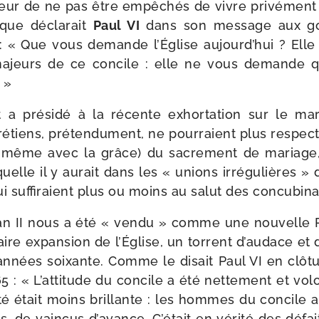
ur de ne pas être empê­chés de vivre pri­vé­ment 
 que décla­rait
Paul VI
dans son mes­sage aux gou
« Que vous demande l’Église aujourd’­hui ? Elle 
ajeurs de ce concile : elle ne vous demande que
. »
a pré­si­dé à la récente exhor­ta­tion sur le ma
tiens, pré­ten­du­ment, ne pour­raient plus res­pec­te
e, même avec la grâce) du sacre­ment de mariage,
quelle il y aurait dans les « unions irré­gu­lières » 
 suf­fi­raient plus ou moins au salut des concubina
an II nous a été « ven­du » comme une nou­velle 
naire expan­sion de l’Église, un tor­rent d’au­dace et
nnées soixante. Comme le disait Paul VI en clô­tu­r
 : « L’attitude du concile a été net­te­ment et volon
li­té était moins brillante : les hommes du concile
nts, de vain­cus d’a­vance. C’était en véri­té des défai