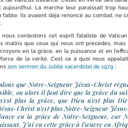
aujourd’­hui. La marche leur parais­sait trop hau
op faible. Ils avaient déjà renon­cé au com­bat, ne 
.
 nous contes­tons cet esprit fata­liste de Vatica
 malins que ceux qui nous ont pré­cé­dés, mais 
oyons en la grâce, en la puis­sance et en l’ef­fi­ca
force de la véri­té. C’est ce à quoi nous appe­lait
ns
son ser­mon du Jubilé sacer­do­tal de 1979
:
­lons que Notre-​Seigneur Jésus-​Christ règn
sible, ou alors il faut dire que la grâce du sai
n’est plus la grâce, que Dieu n’est plus Die
ésus-​Christ n’est plus Notre-​Seigneur Jésus-​
fiance en la grâce de Notre-​Seigneur, car N
puissant. J’ai vu cette grâce à l’œuvre en Afriq