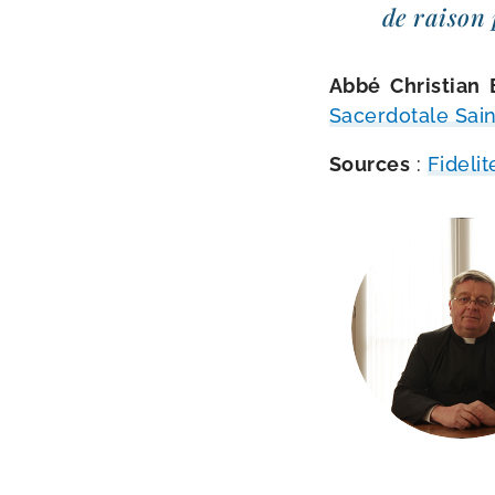
de rai­son 
Abbé Christian
Sacerdotale Saint
Sources
:
Fidelit