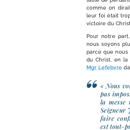
comme on dirait 
leur foi était tr
vic­toire du Christ
Pour notre part,
nous soyons plus
parce que nous cr
du Christ, en la 
Mgr Lefebvre
da
« Nous vou
pas impos­
la messe 
Seigneur J
faire con
est tout-​