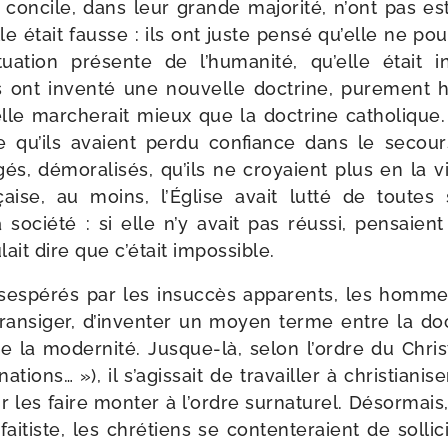
ncile, dans leur grande majo­ri­té, n’ont pas es
nelle était fausse : ils ont juste pen­sé qu’elle ne pou­
a­tion pré­sente de l’hu­ma­ni­té, qu’elle était in
ls ont inven­té une nou­velle doc­trine, pure­ment 
elle mar­che­rait mieux que la doc­trine catho­lique.
ce qu’ils avaient per­du confiance dans le secour
gés, démo­ra­li­sés, qu’ils ne croyaient plus en la vi
çaise, au moins, l’Église avait lut­té de toute
r la socié­té : si elle n’y avait pas réus­si, pen­sa
lait dire que c’é­tait impossible.
ses­pé­rés par les insuc­cès appa­rents, les homm
ran­si­ger, d’in­ven­ter un moyen terme entre la doc
la moder­ni­té. Jusque-​là, selon l’ordre du Chris
tions… »), il s’a­gis­sait de tra­vailler à chris­tia­n
ur les faire mon­ter à l’ordre sur­na­tu­rel. Désormai
i­tiste, les chré­tiens se conten­te­raient de sol­li­