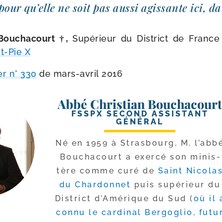
pour qu’elle ne soit pas aus­si agis­sante ici, d
 Bouchacourt †,
Supérieur du District de Franc
-​Pie X
er n° 330
de mars-​avril 2016
Abbé Christian Bouchacour
FSSPX SECOND ASSISTANT
GÉNÉRAL
Né en 1959 à Strasbourg, M. l’ab­b
Bouchacourt a exer­cé son minis­
tère comme curé de
Saint Nicola
du Chardonnet
puis supé­rieur du
District d’Amérique du Sud (
où il 
connu le car­di­nal Bergoglio, futu