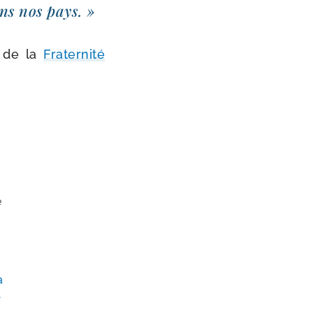
ans nos pays. »
e de la
Fraternité
t
é
s
a
r