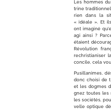
Les hommes du co
trine tra­di­tion­
rien dans la situ
« idéale ». Et i
ont ima­gi­né qu’
agi ain­si ? Par
étaient décou­ra­
Révolution fran­
rechris­tia­ni­se
concile, cela vou­
Pusillanimes, dé
donc choi­si de t
et les dogmes de 
gnez toutes les na
les socié­tés, po
velle optique défa