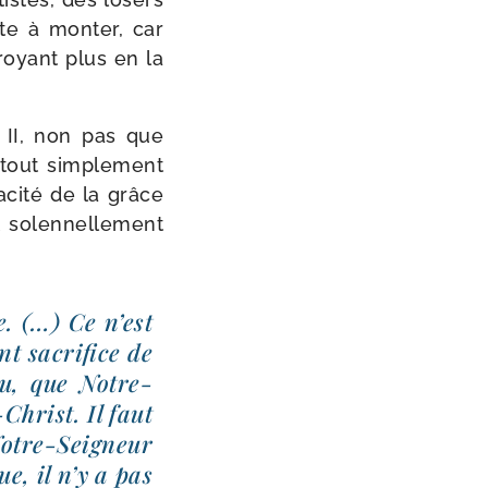
te à mon­ter, car
croyant plus en la
n II, non pas que
tout sim­ple­ment
­ci­té de la grâce
 solen­nel­le­ment
e. (…) Ce n’est
nt sacri­fice de
u, que Notre-​
Christ. Il faut
otre-​Seigneur
ue, il n’y a pas