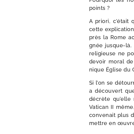
points ?
A prio­ri, c’é­ta
cette expli­ca­tio
près la Rome actu
gnée jusque-​là. 
reli­gieuse ne por
devoir moral de 
nique Église du C
Si l’on se détour
a décou­vert que
décrète qu’elle 
Vatican II même, 
conve­nait plus de
mettre en œuvre