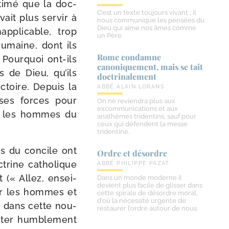
ti­mé que la doc­
C’est un texte toujours vivant ; il
vait plus ser­vir à
nous communique les pensées du
Dieu qui aime nos âmes comme
ap­pli­cable, trop
un Père.
humaine, dont ils
Rome condamne
 Pourquoi ont-​ils
canoniquement, mais se tait
s de Dieu, qu’ils
doctrinalement
c­toire. Depuis la
ABBÉ ALAIN LORANS
s ses forces pour
On ne reviendra plus aux
excommunications et aux
ient les hommes du
anathèmes tridentins, sauf pour
ceux qui défendent la messe
tridentine.
es du concile ont
Ordre et désordre
­trine catho­lique
ABBÉ PHILIPPE PAZAT
t (« Allez, ensei­
Dans un monde moderne il
devient plus facile de glisser dans
i­ser les hommes et
cette spirale de désordre moral,
d’où la nécessité urgente de
s, dans cette nou­
restaurer l’ordre autour de nous.
ci­ter hum­ble­ment