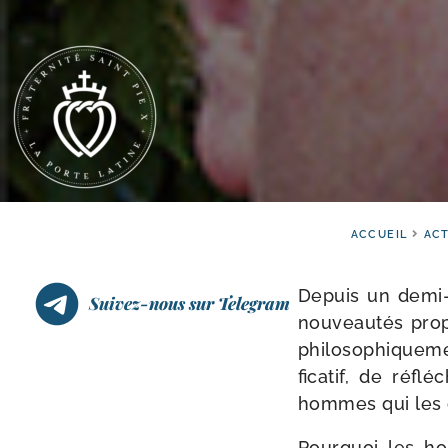
ACCUEIL
ACT
Depuis un demi-​s
Suivez-nous sur Telegram
nou­veau­tés pro­
phi­lo­so­phi­que­
fi­ca­tif, de réf
hommes qui les o
Pourquoi les hom