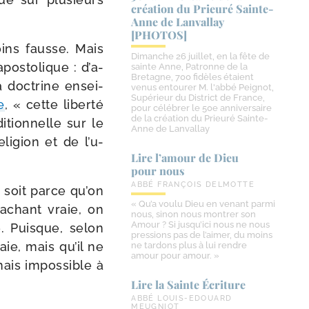
création du Prieuré Sainte-​
Anne de Lanvallay
[PHOTOS]
moins fausse. Mais
Dimanche 26 juillet, en la fête de
pos­to­lique : d’a­
sainte Anne, Patronne de la
Bretagne, 700 fidèles étaient
a doc­trine ensei­
venus entourer M. l'abbé Peignot,
Supérieur du District de France,
æ
, « cette liber­té
pour célébrer le 50e anniversaire
de la création du Prieuré Sainte-
i­tion­nelle sur le
Anne de Lanvallay
i­gion et de l’u­
Lire l’amour de Dieu
pour nous
ABBÉ FRANÇOIS DELMOTTE
t soit parce qu’on
« Qu’a voulu Dieu en venant parmi
sachant vraie, on
nous, sinon nous montrer son
Amour ? Si jusqu’ici nous ne nous
e. Puisque, selon
pressions pas de l’aimer, du moins
aie, mais qu’il ne
ne tardons plus à lui rendre
amour pour amour. »
­mais impos­sible à
Lire la Sainte Écriture
ABBÉ LOUIS-EDOUARD
MEUGNIOT