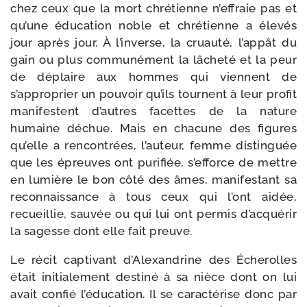
chez ceux que la mort chré­tienne n’effraie pas et
qu’une édu­ca­tion noble et chré­tienne a éle­vés
jour après jour. À l’inverse, la cruau­té, l’appât du
gain ou plus com­mu­né­ment la lâche­té et la peur
de déplaire aux hommes qui viennent de
s’approprier un pou­voir qu’ils tournent à leur pro­fit
mani­festent d’autres facettes de la nature
humaine déchue. Mais en cha­cune des figures
qu’elle a ren­con­trées, l’auteur, femme dis­tin­guée
que les épreuves ont puri­fiée, s’efforce de mettre
en lumière le bon côté des âmes, mani­fes­tant sa
recon­nais­sance à tous ceux qui l’ont aidée,
recueillie, sau­vée ou qui lui ont per­mis d’acquérir
la sagesse dont elle fait preuve.
Le récit cap­ti­vant d’Alexandrine des Écherolles
était ini­tia­le­ment des­ti­né à sa nièce dont on lui
avait confié l’éducation. Il se carac­té­rise donc par