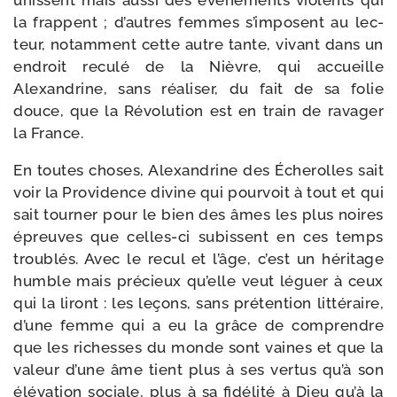
unissent mais aus­si des évé­ne­ments vio­lents qui
la frappent ; d’autres femmes s’imposent au lec­
teur, notam­ment cette autre tante, vivant dans un
endroit recu­lé de la Nièvre, qui accueille
Alexandrine, sans réa­li­ser, du fait de sa folie
douce, que la Révolution est en train de rava­ger
la France.
En toutes choses, Alexandrine des Écherolles sait
voir la Providence divine qui pour­voit à tout et qui
sait tour­ner pour le bien des âmes les plus noires
épreuves que celles-​ci subissent en ces temps
trou­blés. Avec le recul et l’âge, c’est un héri­tage
humble mais pré­cieux qu’elle veut léguer à ceux
qui la liront : les leçons, sans pré­ten­tion lit­té­raire,
d’une femme qui a eu la grâce de com­prendre
que les richesses du monde sont vaines et que la
valeur d’une âme tient plus à ses ver­tus qu’à son
élé­va­tion sociale, plus à sa fidé­li­té à Dieu qu’à la