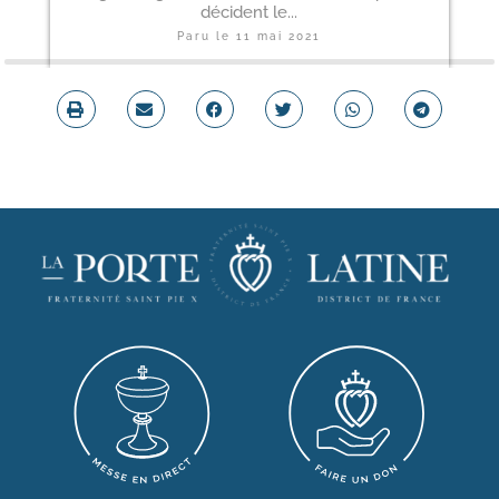
décident le...
Paru le
11 mai 2021