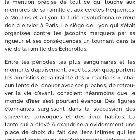
la men­tion pré­cise de tout ce qui touche aux
membres de sa famille et aux cercles fré­quen­tés.
À Moulins et à Lyon, la furie révo­lu­tion­naire n’eut
rien à envier à Paris. Le siège de Lyon qui s’était
orga­ni­sée contre les jaco­bins mar­que­ra par sa
rigueur et ses consé­quences un tour­nant dans la
vie de la famille des Écherolles.
Entre les périodes les plus san­gui­naires et les
moments d’apaisement, avec l’espoir qu’apportent
les amnis­ties et la crainte des « réac­tions », cha­
cun tente de renouer avec ses proches, de retrou­
ver la vie d’avant, conscient néan­moins que le
monde d’hier s’est pour­tant éva­noui. Des figures
éton­nantes sur­gissent dans la suc­ces­sion des
sou­ve­nirs convo­qués et des lieux habi­tés. La
tante qui a éle­vé Alexandrine a évi­dem­ment une
place de choix du fait des liens intimes qui les