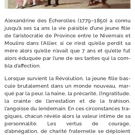
Alexandrine des Écherolles (1779–1850) a connu
jusqu’à ses 14 ans la vie pai­sible d’une jeune fille
de l’aristocratie de Province entre le Nivernais et
Moulins dans l’Allier, si ce n’est qu’elle per­dit sa
mère alors qu’elle n’avait que 7 ans et qu’elle fut
alors édu­quée par l’une de ses tantes qui la com­
bla d’affection.
Lorsque sur­vient la Révolution, la jeune fille bas­
cule bru­ta­le­ment dans un monde nou­veau, mar­
qué par la peur, la haine, la pré­ca­ri­té, l’ingratitude,
la crainte de l’arrestation et de la tra­hi­son,
l’angoisse du len­de­main. En ces cir­cons­tances tra­
giques, cha­cun révèle alors la valeur intime de sa
per­son­na­li­té. Les ver­tus de cou­rage,
d’abnégation, de cha­ri­té fra­ter­nelle se déploient