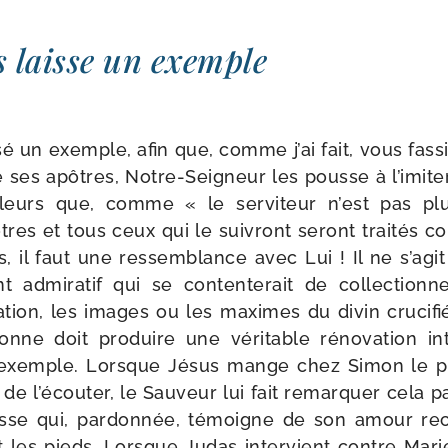
s laisse un exemple
­sé un exemple, afin que, comme j’ai fait, vous fas­si
 ses apôtres, Notre-​Seigneur les pousse à l’imiter.
ailleurs que, comme « le ser­vi­teur n’est pas p
tres et tous ceux qui le sui­vront seront trai­tés 
 il faut une res­sem­blance avec Lui ! Il ne s’agi
t admi­ra­tif qui se conten­te­rait de col­lec­tion
­tion, les images ou les maximes du divin cru­ci­fi
ne doit pro­duire une véri­table réno­va­tion in
 exemple. Lorsque Jésus mange chez Simon le pha­
de l’écouter, le Sauveur lui fait remar­quer cela par
se qui, par­don­née, témoigne de son amour reco
t les pieds. Lorsque Judas inter­vient contre Mari