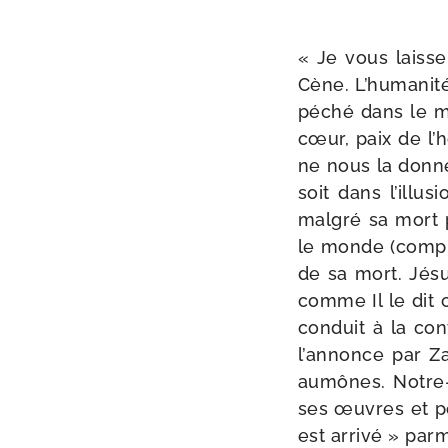
« Je vous laisse
Cène. L’humanité 
péché dans le mo
cœur, paix de l’h
ne nous la donn
soit dans l’illu
mal­gré sa mort 
le monde (com­pre
de sa mort. Jésu
comme Il le dit 
conduit à la con
l’annonce par Za
aumônes. Notre-​
ses œuvres et po
est arri­vé » par­