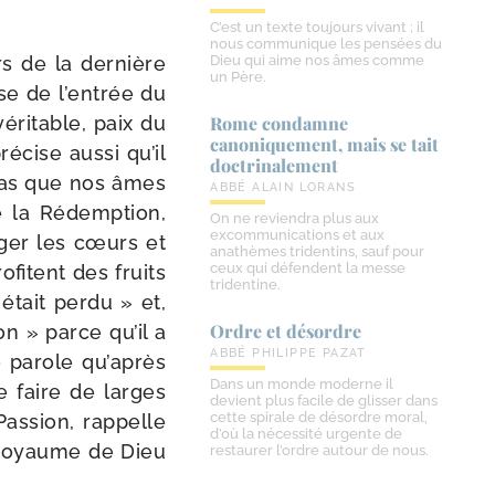
C’est un texte toujours vivant ; il
nous communique les pensées du
s de la der­nière
Dieu qui aime nos âmes comme
un Père.
use de l’entrée du
ri­table, paix du
Rome condamne
canoniquement, mais se tait
­cise aus­si qu’il
doctrinalement
pas que nos âmes
ABBÉ ALAIN LORANS
ré la Rédemption,
On ne reviendra plus aux
excommunications et aux
­ger les cœurs et
anathèmes tridentins, sauf pour
ceux qui défendent la messe
­fitent des fruits
tridentine.
tait per­du » et,
Ordre et désordre
n » parce qu’il a
ABBÉ PHILIPPE PAZAT
e parole qu’après
Dans un monde moderne il
e faire de larges
devient plus facile de glisser dans
cette spirale de désordre moral,
assion, rap­pelle
d’où la nécessité urgente de
e Royaume de Dieu
restaurer l’ordre autour de nous.