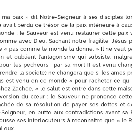
 ma paix » dit Notre-​Seigneur à ses dis­ciples lor
avait per­du ce tré­sor de la paix inté­rieure à ca
nde ; le Sauveur est venu res­tau­rer cette paix vé
omme avec Dieu. Sachant notre fra­gi­li­té, Jésus pré
e « pas comme le monde la donne. » Il ne veut 
sion et oublient l’antagonisme qui sub­siste, mal­g
pour les pécheurs : par sa mort II est venu chan
ndre la socié­té) ne chan­ge­ra que si les âmes pro
s est venu en ce monde « pour rache­ter ce qui é
chez Zachée, « le salut est entré dans cette mai­so
ver­sion du cœur : le Sauveur ne pro­nonce cett
chée de sa réso­lu­tion de payer ses dettes et d
Seigneur, en butte aux contra­dic­tions avant sa P
usse ses inter­lo­cu­teurs à recon­naître que « l
mi eux.