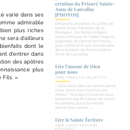
création du Prieuré Sainte-​
Anne de Lanvallay
té varié dans ses
[PHOTOS]
somme admi­rable
Dimanche 26 juillet, en la fête de
sainte Anne, Patronne de la
 bien plus riches
Bretagne, 700 fidèles étaient
venus entourer M. l'abbé Peignot,
ne sera d’ailleurs
Supérieur du District de France,
ien­faits dont le
pour célébrer le 50e anniversaire
de la création du Prieuré Sainte-
ant d’entrer dans
Anne de Lanvallay
a­tion des apôtres
Lire l’amour de Dieu
onnais­sance plus
pour nous
 Fils. »
ABBÉ FRANÇOIS DELMOTTE
« Qu’a voulu Dieu en venant parmi
nous, sinon nous montrer son
Amour ? Si jusqu’ici nous ne nous
pressions pas de l’aimer, du moins
ne tardons plus à lui rendre
amour pour amour. »
Lire la Sainte Écriture
ABBÉ LOUIS-EDOUARD
MEUGNIOT