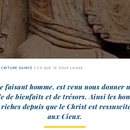
L
ÉCRITURE SAINTE
CE QUE JE VOUS LAISSE
se fai­sant homme, est venu nous don­ner
e de bien­faits et de tré­sors. Ainsi les h
riches depuis que le Christ est res­sus­ci­t
aux Cieux.