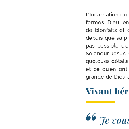
L’Incarnation du
formes. Dieu, e
de bien­faits et
depuis que sa pré
pas pos­sible d’
Seigneur Jésus n
quelques détails,
et ce qu’en ont 
grande de Dieu qu
Vivant hér
Je vou