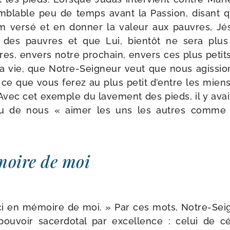
m­blable peu de temps avant la Passion, disant q
m ver­sé et en don­ner la valeur aux pauvres, J
s des pauvres et que Lui, bien­tôt ne sera plus
es, envers notre pro­chain, envers ces plus petits 
sa vie, que Notre-​Seigneur veut que nous agis­s
t ce que vous ferez au plus petit d’entre les miens
 Avec cet exemple du lave­ment des pieds, il y ava
au de nous « aimer les uns les autres comme
oire de moi
i en mémoire de moi. » Par ces mots, Notre-​Sei
ou­voir sacer­do­tal par excel­lence : celui de cé