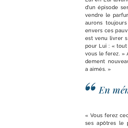
d’un épi­sode se
vendre le par­fu
aurons tou­jour
envers ces pauvr
est venu livrer 
pour Lui : « tou
vous le ferez. »
de­ment nou­ve
a aimés. »
En mém
« Vous ferez cec
ses apôtres le p