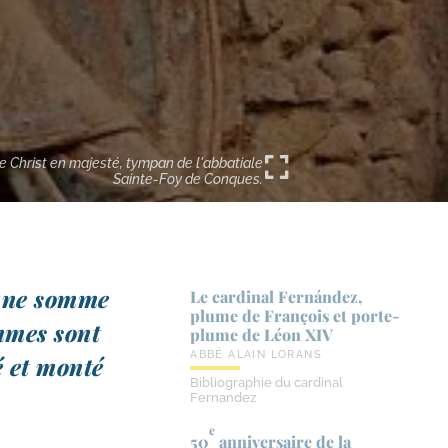
e Christ en majesté, tympan de l'abbatiale
Sainte-Foy de Conques.
 une somme
Le cardinal Fernández,
plume de François et porte-​
ommes sont
plume de Léon XIV
ABBÉ ALAIN LORANS
é et mon­té
Bibliographie du cardinal
Fernandez
e
50
anniversaire de la