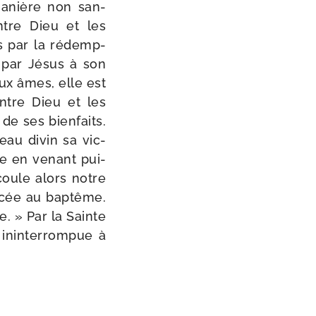
manière non san­
ntre Dieu et les
s par la rédemp­
e par Jésus à son
aux âmes, elle est
entre Dieu et les
 de ses bien­faits.
ceau divin sa vic­
re en venant pui­
coule alors notre
n­cée au bap­tême.
e. » Par la Sainte
nin­ter­rom­pue à