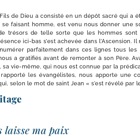
 Fils de Dieu a consis­té en un dépôt sacré qui a é
n se fai­sant homme, est venu nous don­ner une 
 de tré­sors de telle sorte que les hommes sont
­sence ici-​bas s’est ache­vée dans l’Ascension. Il 
énumérer par­fai­te­ment dans ces lignes tous les b
ous a gra­ti­fiés avant de remon­ter à son Père. Av
 sa vie-​même, qui nous est connue par la pré­di­c
rap­por­té les évan­gé­listes, nous apporte une c
i, selon le mot de saint Jean « s’est révé­lé par le
itage
s laisse ma paix