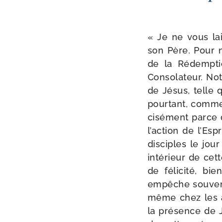
« Je ne vous lai
son Père. Pour no
de la Rédemption
Consolateur. Notre
de Jésus, telle q
pour­tant, comme 
ci­sé­ment parce 
l’action de l’Esp
dis­ciples le j
inté­rieur de cet
de féli­ci­té, b
empêche sou­vent 
même chez les apô
la pré­sence de 