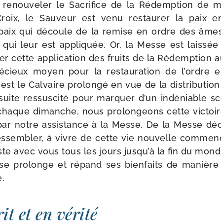
 renou­ve­ler le Sacrifice de la Rédemption de 
Croix, le Sauveur est venu res­tau­rer la paix e
aix qui découle de la remise en ordre des âme
qui leur est appli­quée. Or, la Messe est lais­sé
er cette appli­ca­tion des fruits de la Rédemption 
­cieux moyen pour la res­tau­ra­tion de l’ordre 
t le Calvaire pro­lon­gé en vue de la dis­tri­bu­tion
uite res­sus­ci­té pour mar­quer d’un indé­niable s
 chaque dimanche, nous pro­lon­geons cette vic­toi
ar notre assis­tance à la Messe. De la Messe dé
res­sem­bler, à vivre de cette vie nou­velle com­me
ste avec vous tous les jours jusqu’à la fin du mond
se pro­longe et répand ses bien­faits de manière i
e.
it et en vérité