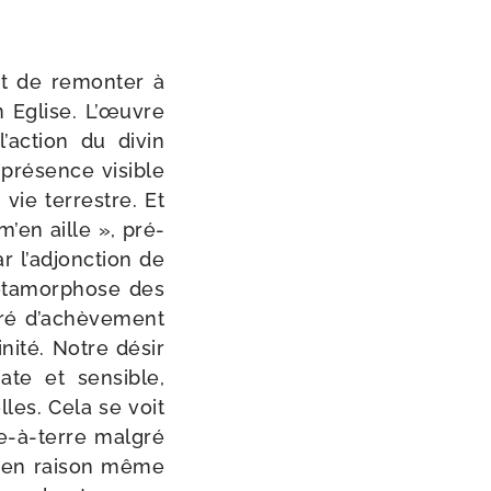
nt de remon­ter à
on Eglise. L’œuvre
l’action du divin
a pré­sence visible
vie ter­restre. Et
m’en aille », pré­
ar l’adjonction de
méta­mor­phose des
gré d’achèvement
inité. Notre désir
ate et sen­sible,
lles. Cela se voit
-​à-​terre mal­gré
— en rai­son même