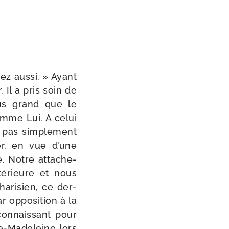
ez aus­si. » Ayant
 Il a pris soin de
lus grand que le
comme Lui. A celui
t pas sim­ple­ment
­ner, en vue d’une
é. Notre atta­che­
té­rieure et nous
ri­sien, ce der­
 oppo­si­tion à la
n­nais­sant pour
e-​Madeleine lors