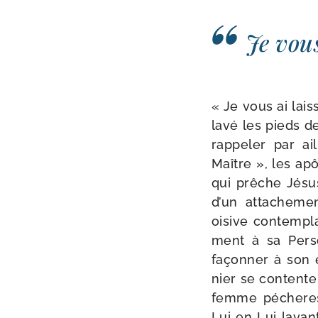
Je vou
« Je vous ai lais
lavé les pieds de
rap­pe­ler par 
Maître », les apô
qui prêche Jésus,
d’un atta­che­men
oisive contem­pla
ment à sa Person
façon­ner à son
nier se contente 
femme péche­res
Lui en Lui lavan