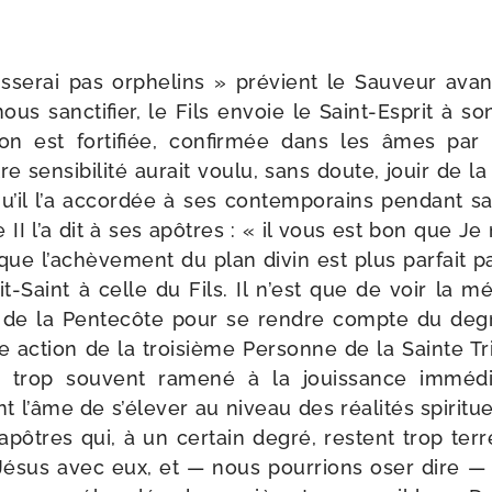
s­se­rai pas orphe­lins » pré­vient le Sauveur ava
us sanc­ti­fier, le Fils envoie le Saint-​Esprit à s
 est for­ti­fiée, confir­mée dans les âmes par 
 sen­si­bi­li­té aurait vou­lu, sans doute, jouir de l
u’il l’a accor­dée à ses contem­po­rains pen­dant sa 
II l’a dit à ses apôtres : « il vous est bon que Je 
que l’achèvement du plan divin est plus par­fait p
rit-Saint à celle du Fils. Il n’est que de voir la 
our de la Pentecôte pour se rendre compte du de
te action de la troi­sième Personne de la Sainte Tr
ien trop sou­vent rame­né à la jouis­sance immé­di
l’âme de s’élever au niveau des réa­li­tés spi­ri­tue
tres qui, à un cer­tain degré, res­tent trop terre
Jésus avec eux, et — nous pour­rions oser dire 