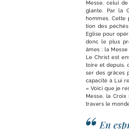
Messe, celui de
glante. Par la 
hommes. Cette p
tion des péchés 
Eglise pour opé­r
donc le plus pré
âmes : la Messe es
Le Christ est ens
toire et depuis,
ser des grâces p
capa­ci­té à Lui 
« Voici que je re
Messe, la Croix 
tra­vers le mond
En espr