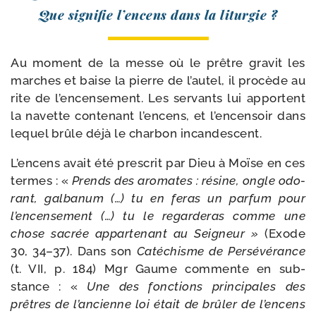
Que signi­fie l’en­cens dans la liturgie ?
Au moment de la messe où le prêtre gra­vit les
marches et baise la pierre de l’autel, il pro­cède au
rite de l’encensement. Les ser­vants lui apportent
la navette conte­nant l’encens, et l’encensoir dans
lequel brûle déjà le char­bon incandescent.
L’encens avait été pres­crit par Dieu à Moïse en ces
termes : «
Prends des aro­mates : résine, ongle odo­
rant, gal­ba­num (…) tu en feras un par­fum pour
l’encensement (…) tu le regar­de­ras comme une
chose sacrée appar­te­nant au Seigneur »
(Exode
30, 34–37). Dans son
Catéchisme de Persévérance
(t. VII, p. 184) Mgr Gaume com­mente en sub­
stance : «
Une des fonc­tions prin­ci­pales des
prêtres de l’an­cienne loi était de brû­ler de l’en­cens