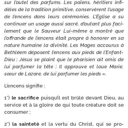
sur l’au­tel des par­fums. Les païens, héri­tiers infi­
dèles de la tra­di­tion pri­mi­tive, conser­vèrent l’usage
de l’encens dans leurs céré­mo­nies. L’Église a su
conti­nuer un usage aus­si sacré, d’autant plus faci­
le­ment que le Sauveur Lui-​même a mon­tré que
l’of­frande de l’en­cens était propre à hono­rer en sa
nature humaine la divi­ni­té. Les Mages accou­rus à
Bethléem déposent l’encens aux pieds de l’Enfant-
Dieu ; Jésus se plaint que le pha­ri­sien ait omis de
lui par­fu­mer la tête ; Il approuve et loue Marie,
sœur de Lazare, de lui par­fu­mer les pieds ».
L’encens signi­fie :
1°)
le sacri­fice
puisqu’il est brû­lé devant Dieu, au
ser­vice et à la gloire de qui toute créa­ture doit se
consumer ;
2°)
la sain­te­té
et la ver­tu du Christ, qui se pro­