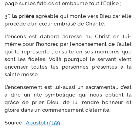
page sur les fidèles et embaume tout l’Église ;
3°)
la prière
agréable qui monte vers Dieu car elle
pro­cède d’un cœur embra­sé de Charité.
L’encens est d’abord adres­sé au Christ en lui-​
même pour l’ho­no­rer, par l’encensement de l’autel
qui le repré­sente ; ensuite en ses membres que
sont les fidèles. Voilà pour­quoi le ser­vant vient
encen­ser toutes les per­sonnes pré­sentes à la
sainte messe.
L’encensement est lui-​aussi un sacra­men­tal, c’est
à dire un rite sym­bo­lique qui nous obtient la
grâce de prier Dieu, de lui rendre hon­neur et
gloire dans un com­men­ce­ment d’éternité.
Source :
Apostol n°159