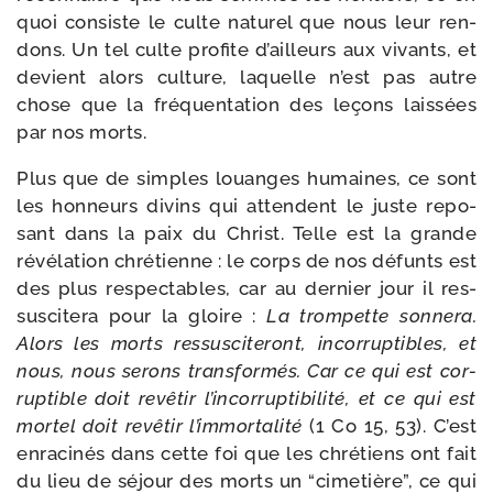
quoi consiste le culte natu­rel que nous leur ren­
dons. Un tel culte pro­fite d’ailleurs aux vivants, et
devient alors culture, laquelle n’est pas autre
chose que la fré­quen­ta­tion des leçons lais­sées
par nos morts.
Plus que de simples louanges humaines, ce sont
les hon­neurs divins qui attendent le juste repo­
sant dans la paix du Christ. Telle est la grande
révé­la­tion chré­tienne : le corps de nos défunts est
des plus res­pec­tables, car au der­nier jour il res­
sus­ci­te­ra pour la gloire :
La trom­pette son­ne­ra.
Alors les morts res­sus­ci­te­ront, incor­rup­tibles, et
nous, nous serons trans­for­més. Car ce qui est cor­
rup­tible doit revê­tir l’in­cor­rup­ti­bi­li­té, et ce qui est
mor­tel doit revê­tir l’im­mor­ta­li­té
(1 Co 15, 53). C’est
enra­ci­nés dans cette foi que les chré­tiens ont fait
du lieu de séjour des morts un “cime­tière”, ce qui