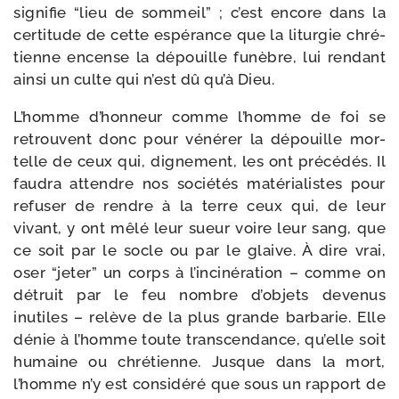
signi­fie “lieu de som­meil” ; c’est encore dans la
cer­ti­tude de cette espé­rance que la litur­gie chré­
tienne encense la dépouille funèbre, lui ren­dant
ain­si un culte qui n’est dû qu’à Dieu.
L’homme d’honneur comme l’homme de foi se
retrouvent donc pour véné­rer la dépouille mor­
telle de ceux qui, digne­ment, les ont pré­cé­dés. Il
fau­dra attendre nos socié­tés maté­ria­listes pour
refu­ser de rendre à la terre ceux qui, de leur
vivant, y ont mêlé leur sueur voire leur sang, que
ce soit par le socle ou par le glaive. À dire vrai,
oser “jeter” un corps à l’incinération – comme on
détruit par le feu nombre d’objets deve­nus
inutiles – relève de la plus grande bar­ba­rie. Elle
dénie à l’homme toute trans­cen­dance, qu’elle soit
humaine ou chré­tienne. Jusque dans la mort,
l’homme n’y est consi­dé­ré que sous un rap­port de