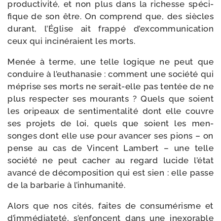
pro­duc­ti­vi­té, et non plus dans la richesse spé­ci­
fique de son être. On com­prend que, des siècles
durant, l’Église ait frap­pé d’excommunication
ceux qui inci­né­raient les morts.
Menée à terme, une telle logique ne peut que
conduire à l’euthanasie : com­ment une socié­té qui
méprise ses morts ne serait-​elle pas ten­tée de ne
plus res­pec­ter ses mou­rants ? Quels que soient
les ori­peaux de sen­ti­men­ta­li­té dont elle couvre
ses pro­jets de loi, quels que soient les men­
songes dont elle use pour avan­cer ses pions – on
pense au cas de Vincent Lambert – une telle
socié­té ne peut cacher au regard lucide l’état
avan­cé de décom­po­si­tion qui est sien : elle passe
de la bar­ba­rie à l’inhumanité.
Alors que nos cités, faites de consu­mé­risme et
d’immédiateté, s’enfoncent dans une inexo­rable