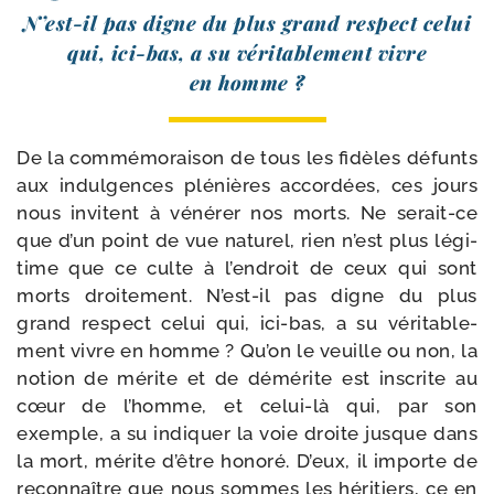
N’est-il pas digne du plus grand res­pect celui
qui, ici-​bas, a su véri­ta­ble­ment vivre
en homme ?
De la com­mé­mo­rai­son de tous les fidèles défunts
aux indul­gences plé­nières accor­dées, ces jours
nous invitent à véné­rer nos morts. Ne serait-​ce
que d’un point de vue natu­rel, rien n’est plus légi­
time que ce culte à l’endroit de ceux qui sont
morts droi­te­ment. N’est-il pas digne du plus
grand res­pect celui qui, ici-​bas, a su véri­ta­ble­
ment vivre en homme ? Qu’on le veuille ou non, la
notion de mérite et de démé­rite est ins­crite au
cœur de l’homme, et celui-​là qui, par son
exemple, a su indi­quer la voie droite jusque dans
la mort, mérite d’être hono­ré. D’eux, il importe de
recon­naître que nous sommes les héri­tiers, ce en