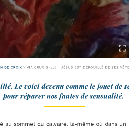
N DE CROIX
VIA CRUCIS (10) – JÉSUS EST DÉPOUILLÉ DE SES VÊ
­lié, Le voi­ci deve­nu comme le jouet de s
pour répa­rer nos fautes de sensualité.
­vé au som­met du cal­vaire, là-​même où dans un in