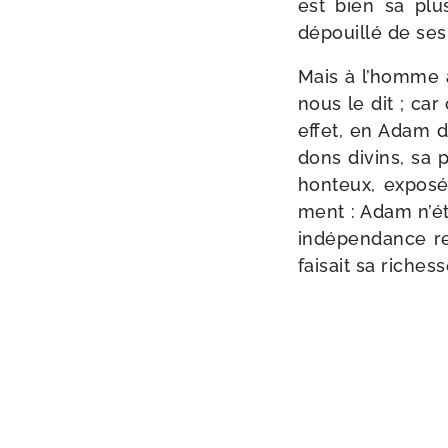
est bien sa plus
dépouillé de se
Mais à l’homme a
nous le dit ; car
effet, en Adam d
dons divins, sa p
hon­teux, expo­s
ment : Adam n’ét
indé­pen­dance re
fai­sait sa riche