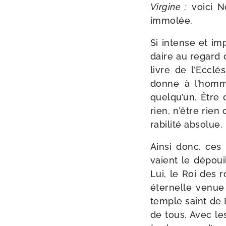
Virgine :
voi­ci N
immolée.
Si intense et imp
daire au regard d
livre de l’Ecclé
donne à l’homme 
quelqu’un. Être d
rien, n’être rien 
ra­bi­li­té absolue.
Ainsi donc, ces
vaient le dépouil
Lui, le Roi des r
éter­nelle venue 
temple saint de D
de tous. Avec le