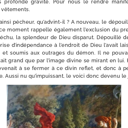
 pro­fonde gra­vi­té. Pour nous le rendre mani­fe
s vêtements.
in­si pécheur, qu’advint-il ? A nou­veau, le dépoui
 ce moment rap­pelle éga­le­ment l’exclusion du pre
échu, la splen­deur de Dieu dis­pa­rut. Dépouillé d
rise d’indépendance à l’endroit de Dieu l’avait lais
é et sou­mis aux outrages du démon. Il ne pou­va
ait grand que par l’image divine se mirant en lui
ve­nait à se fer­mer à ce divin reflet, et donc à 
sse. Aussi nu qu’impuissant, le voi­ci donc deve­nu le