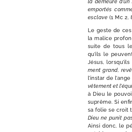
la demeure d’un h
empor­tés comme 
esclave
(1 Mc 2, 8
Le geste de ces 
la malice pro­fo
suite de tous le
qu’ils le peuven
Jésus, lorsqu’ils
ment grand, revê­
l’instar de l’ang
vête­ment et l’é­q
à Dieu le pou­vo
suprême. Si enf
sa folie se croit 
Dieu ne punit pas
Ainsi donc, le p