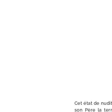
Cet état de nudi­t
son Père la ter­