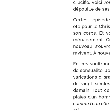
cru­ci­fié. Voici 
dépouille de se
Certes, l’épisode
été pour le Chris
son corps. Et vo
ména­ge­ment. Ou
nou­veau s’ouvre
ravivent. À nou­v
En ces souf­franc
de sen­sua­li­té. 
va­ri­ca­tions d’
de vingt siècles
demain. Tout ce
plaies d’un hom
comme l’eau elle 