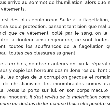
Jésus arri­vé au som­met de l’humiliation, alors que 
s vêtements.
 est des plus dou­lou­reux. Suite à la fla­gel­la­tion
t sa seule pro­tec­tion, pan­sant tant bien que mal le
i­ci que ce vête­ment, col­lé par le sang, on le
tre la dou­leur ain­si engen­drée, ce sont toutes
nt, toutes les souf­frances de la fla­gel­la­tion
eau, toutes ces bles­sures saignent.
es ter­ribles, nombre d’auteurs ont vu la répa­ra­
Jésus y expie les hor­reurs des mil­lé­naires qui l’ont 
Israël, les orgies de la cor­rup­tion grecque et roma
 de chris­tia­nisme, les innom­brables crimes d’
la, Jésus le porte sur lui, en son corps macu­lé
me inno­cent.
Il s’est revê­tu de la malé­dic­tion co
entre au-​dedans de lui, comme l’huile elle pénètre s