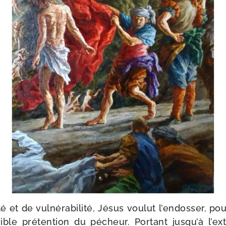
é et de vul­né­ra­bi­li­té, Jésus vou­lut l’endosser, p
rible pré­ten­tion du pécheur. Portant jusqu’à l’e