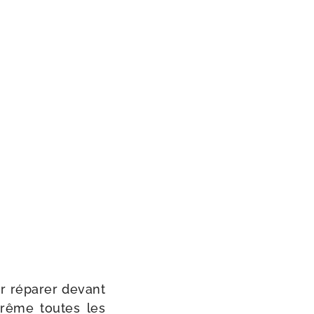
our répa­rer devant
xtrême toutes les