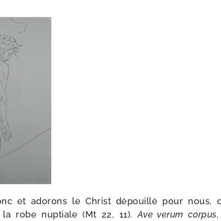
c et ado­rons le Christ dépouillé pour nous, d
 la robe nup­tiale (Mt 22, 11).
Ave verum cor­pus