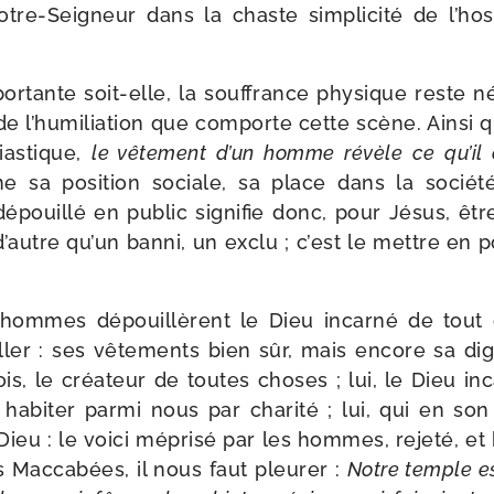
otre-​Seigneur dans la chaste sim­pli­ci­té de l’ho
or­tante soit-​elle, la souf­france phy­sique reste
e l’humiliation que com­porte cette scène. Ainsi q
siastique,
le vête­ment d’un homme révèle ce qu’il 
sa posi­tion sociale, sa place dans la socié­té 
épouillé en public signi­fie donc, pour Jésus, êtr
d’autre qu’un ban­ni, un exclu ; c’est le mettre en p
 hommes dépouillèrent le Dieu incar­né de tout 
ler : ses vête­ments bien sûr, mais encore sa dign
ois, le créa­teur de toutes choses ; lui, le Dieu in
habi­ter par­mi nous par cha­ri­té ; lui, qui en son
ieu : le voi­ci mépri­sé par les hommes, reje­té, et
s Maccabées, il nous faut pleu­rer :
Notre temple e