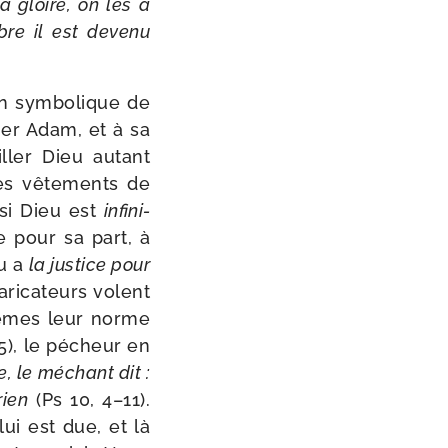
a gloire, on les a
re il est deve­nu
n sym­bo­lique de
ier Adam, et à sa
iller Dieu autant
les vête­ments de
 si Dieu est
infi­ni­
e pour sa part, à
eu a
la jus­tice pour
­ri­ca­teurs volent
​mêmes leur norme
25), le pécheur en
, le méchant dit :
rien
(Ps 10, 4–11).
ui est due, et là