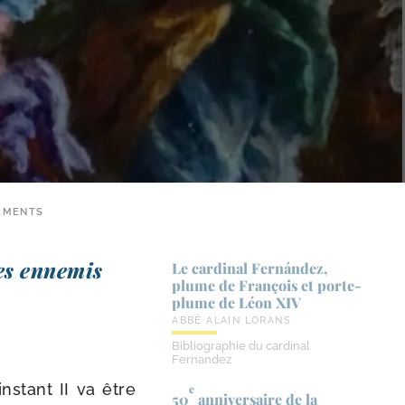
TEMENTS
es enne­mis
Le cardinal Fernández,
plume de François et porte-​
plume de Léon XIV
ABBÉ ALAIN LORANS
Bibliographie du cardinal
Fernandez
s­tant II va être
e
50
anniversaire de la