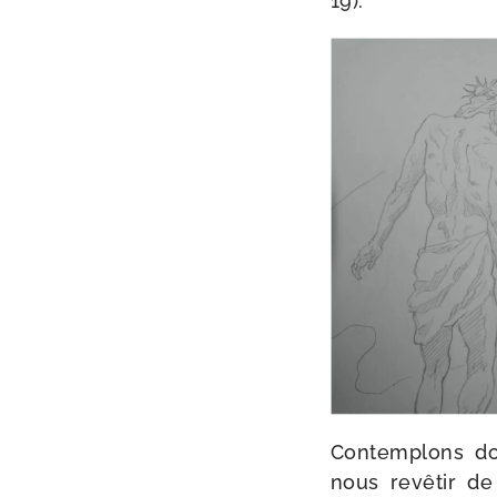
19).
Contemplons don
nous revê­tir de