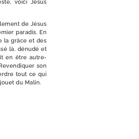
ste, voi­ci Jésus
lle­ment de Jésus
­mier para­dis. En
e la grâce et des
­sé là, dénu­dé et
it en être autre­
. Revendiquer son
perdre tout ce qui
 jouet du Malin.