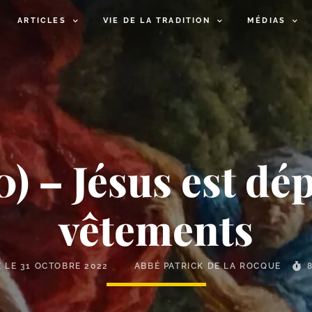
ARTICLES
VIE DE LA TRADITION
MÉDIAS
0) – Jésus est dé
vêtements
É LE
31 OCTOBRE 2022
ABBÉ PATRICK DE LA ROCQUE