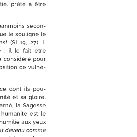
stie, prête à être
 néan­moins secon­
ue le sou­ligne le
est
(Si 19, 27). Il
; il le fait être
e consi­dé­ré pour
osi­tion de vul­né­
ce dont ils pou­
i­té et sa gloire.
car­né, la Sagesse
 huma­ni­té est le
 humi­lié aux yeux
st deve­nu comme