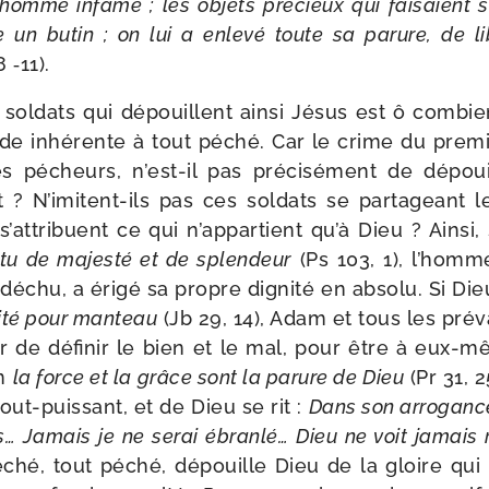
omme infâme ; les objets pré­cieux qui fai­saient s
un butin ; on lui a enle­vé toute sa parure, de lib
 ‑11).
sol­dats qui dépouillent ain­si Jésus est ô com­bie
nde inhé­rente à tout péché. Car le crime du pre­m
s pécheurs, n’est-il pas pré­ci­sé­ment de dépou
t ? N’imitent-ils pas ces sol­dats se par­ta­geant 
 s’attribuent ce qui n’appartient qu’à Dieu ? Ainsi,
tu de majes­té et de splen­deur
(Ps 103, 1), l’homm
e déchu, a éri­gé sa propre digni­té en abso­lu. Si Di
ui­té pour man­teau
(Jb 29, 14), Adam et tous les pré­va
ir de défi­nir le bien et le mal, pour être à eux-
in
la force et la grâce sont la parure de Dieu
(Pr 31, 
tout-​puissant, et de Dieu se rit :
Dans son arro­gance
… Jamais je ne serai ébran­lé… Dieu ne voit jamais 
éché, tout péché, dépouille Dieu de la gloire qui l