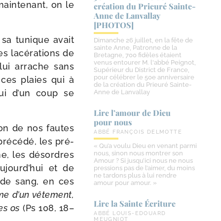
main­te­nant, on le
création du Prieuré Sainte-​
Anne de Lanvallay
[PHOTOS]
, sa tunique avait
Dimanche 26 juillet, en la fête de
sainte Anne, Patronne de la
s lacé­ra­tions de
Bretagne, 700 fidèles étaient
venus entourer M. l'abbé Peignot,
 lui arrache sans
Supérieur du District de France,
pour célébrer le 50e anniversaire
 ces plaies qui à
de la création du Prieuré Sainte-
 qui d’un coup se
Anne de Lanvallay
Lire l’amour de Dieu
pour nous
tion de nos fautes
ABBÉ FRANÇOIS DELMOTTE
pré­cé­dé, les pré­
« Qu’a voulu Dieu en venant parmi
ine, les désordres
nous, sinon nous montrer son
Amour ? Si jusqu’ici nous ne nous
aujourd’hui et de
pressions pas de l’aimer, du moins
ne tardons plus à lui rendre
 de sang, en ces
amour pour amour. »
mme d’un vête­ment,
Lire la Sainte Écriture
es os
(Ps 108, 18–
ABBÉ LOUIS-EDOUARD
MEUGNIOT