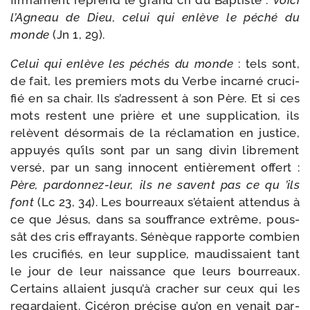
fir­ma­ment reprend le grand cri du Baptiste :
Voici
l’Agneau de Dieu, celui qui enlève le péché du
monde
(Jn 1, 29).
Celui qui enlève les péchés du monde
: tels sont,
de fait, les pre­miers mots du Verbe incar­né cru­ci­
fié en sa chair. Ils s’adressent à son Père. Et si ces
mots res­tent une prière et une sup­pli­ca­tion, ils
relèvent désor­mais de la récla­ma­tion en jus­tice,
appuyés qu’ils sont par un sang divin libre­ment
ver­sé, par un sang inno­cent entiè­re­ment offert :
Père, pardonnez-​leur, ils ne savent pas ce qu ’ils
font
(Lc 23, 34). Les bour­reaux s’étaient atten­dus à
ce que Jésus, dans sa souf­france extrême, pous­
sât des cris effrayants. Sénèque rap­porte com­bien
les cru­ci­fiés, en leur sup­plice, mau­dis­saient tant
le jour de leur nais­sance que leurs bour­reaux.
Certains allaient jusqu’à cra­cher sur ceux qui les
regar­daient. Cicéron pré­cise qu’on en venait par­