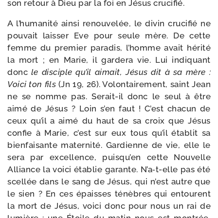
son retour à Dieu par la foi en Jésus crucifié.
A l’humanité ain­si renou­ve­lée, le divin cru­ci­fié ne
pou­vait lais­ser Eve pour seule mère. De cette
femme du pre­mier para­dis, l’homme avait héri­té
la mort ; en Marie, il gar­de­ra vie. Lui indi­quant
donc
le dis­ciple qu’il aimait, Jésus dit à sa mère :
Voici ton fils
(Jn 19, 26). Volontairement, saint Jean
ne se nomme pas. Serait-​il donc le seul à être
aimé de Jésus ? Loin s’en faut ! C’est cha­cun de
ceux qu’il a aimé du haut de sa croix que Jésus
confie à Marie, c’est sur eux tous qu’il éta­blit sa
bien­fai­sante mater­ni­té. Gardienne de vie, elle le
sera par excel­lence, puisqu’en cette Nouvelle
Alliance la voi­ci éta­blie garante. N’a‑t-elle pas été
scel­lée dans le sang de Jésus, qui n’est autre que
le sien ? En ces épaisses ténèbres qui entourent
la mort de Jésus, voi­ci donc pour nous un rai de