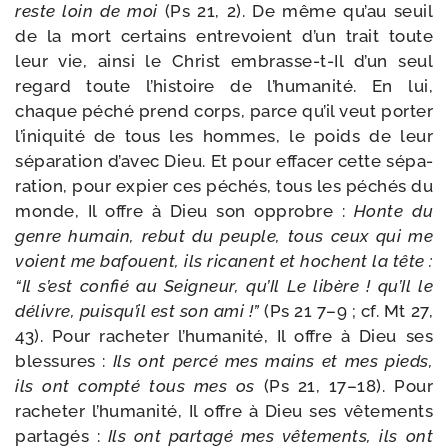
reste loin de moi
(Ps 21, 2). De même qu’au seuil
de la mort cer­tains entre­voient d’un trait toute
leur vie, ain­si le Christ embrasse-​t-​Il d’un seul
regard toute l’histoire de l’humanité. En lui,
chaque péché prend corps, parce qu’il veut por­ter
l’iniquité de tous les hommes, le poids de leur
sépa­ra­tion d’avec Dieu. Et pour effa­cer cette sépa­
ra­tion, pour expier ces péchés, tous les péchés du
monde, Il offre à Dieu son opprobre :
Honte du
genre humain, rebut du peuple, tous ceux qui me
voient me bafouent, ils ricanent et hochent la tête :
“Il s’est confié au Seigneur, qu’Il Le libère ! qu’Il le
délivre, puisqu’il est son ami !”
(Ps 21 7–9 ; cf. Mt 27,
43). Pour rache­ter l’humanité, Il offre à Dieu ses
bles­sures :
Ils ont per­cé mes mains et mes pieds,
ils ont comp­té tous mes os
(Ps 21, 17–18). Pour
rache­ter l’humanité, Il offre à Dieu ses vête­ments
par­ta­gés :
Ils ont par­ta­gé mes vête­ments, ils ont