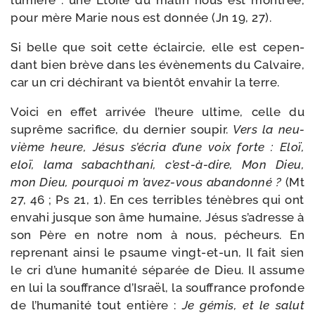
lumière : une Étoile du matin nous est mon­trée,
pour mère Marie nous est don­née (Jn 19, 27).
Si belle que soit cette éclair­cie, elle est cepen­
dant bien brève dans les évè­ne­ments du Calvaire,
car un cri déchi­rant va bien­tôt enva­hir la terre.
Voici en effet arri­vée l’heure ultime, celle du
suprême sacri­fice, du der­nier sou­pir.
Vers la neu­
vième heure, Jésus s’écria d’une voix forte : Eloï,
eloï, lama sabach­tha­ni, c’est-à-dire, Mon Dieu,
mon Dieu, pour­quoi m ’avez-​vous aban­don­né ?
(Mt
27, 46 ; Ps 21, 1). En ces ter­ribles ténèbres qui ont
enva­hi jusque son âme humaine, Jésus s’adresse à
son Père en notre nom à nous, pécheurs. En
repre­nant ain­si le psaume vingt-​et-​un, Il fait sien
le cri d’une huma­ni­té sépa­rée de Dieu. Il assume
en lui la souf­france d’Israël, la souf­france pro­fonde
de l’humanité tout entière :
Je gémis, et le salut