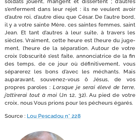
sol­dats jouent, mangent et dis­sertent ; d’autres
s’enferment dans leur rejet : ils ne veulent avoir
d’autre roi, d’autre dieu que César. De l’autre bord,
il y a votre sainte Mère, ces saintes femmes, saint
Jean. Et tant d’autres à leur suite, à tra­vers les
siècles. Vraiment, cette heure est l’heure du juge­
ment, l’heure de la sépa­ra­tion. Autour de votre
croix l’obscurité s’est faite, annon­cia­trice de la fin
des temps, de ce jour où défi­ni­ti­ve­ment, vous
sépa­re­rez les bons d’avec les méchants. Mais
aupa­ra­vant, souvenez-​vous ô Jésus, de vos
propres paroles :
Lorsque je serai éle­vé de terre,
j’at­ti­re­rai tout à moi
(Jn 12, 32). Au pied de votre
croix, nous Vous prions pour les pécheurs égarés.
Source :
Lou Pescadou n° 228