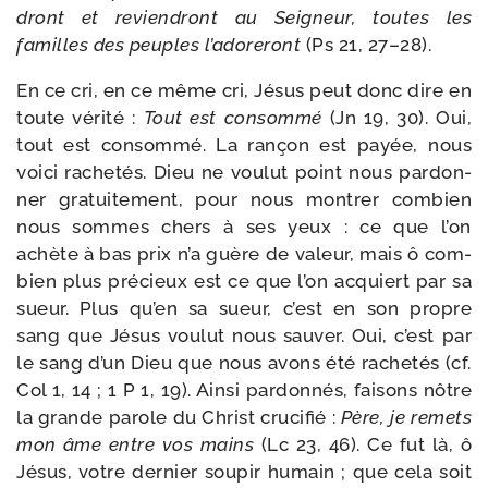
dront et revien­dront au Seigneur, toutes les
familles des peuples l’adoreront
(Ps 21, 27–28).
En ce cri, en ce même cri, Jésus peut donc dire en
toute véri­té :
Tout est consom­mé
(Jn 19, 30). Oui,
tout est consom­mé. La ran­çon est payée, nous
voi­ci rache­tés. Dieu ne vou­lut point nous par­don­
ner gra­tui­te­ment, pour nous mon­trer com­bien
nous sommes chers à ses yeux : ce que l’on
achète à bas prix n’a guère de valeur, mais ô com­
bien plus pré­cieux est ce que l’on acquiert par sa
sueur. Plus qu’en sa sueur, c’est en son propre
sang que Jésus vou­lut nous sau­ver. Oui, c’est par
le sang d’un Dieu que nous avons été rache­tés (cf.
Col 1, 14 ; 1 P 1, 19). Ainsi par­don­nés, fai­sons nôtre
la grande parole du Christ cru­ci­fié :
Père, je remets
mon âme entre vos mains
(Lc 23, 46). Ce fut là, ô
Jésus, votre der­nier sou­pir humain ; que cela soit