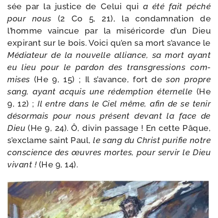
sée par la jus­tice de Celui qui
a été fait péché
pour nous
(2 Co 5, 21), la condam­na­tion de
l’homme vain­cue par la misé­ri­corde d’un Dieu
expi­rant sur le bois. Voici qu’en sa mort s’avance le
Médiateur de la nou­velle alliance, sa mort ayant
eu lieu pour le par­don des trans­gres­sions com­
mises
(He 9, 15) ; Il s’avance, fort de
son propre
sang, ayant acquis une rédemp­tion éter­nelle
(He
9, 12) ;
Il entre dans le Ciel même, afin de se tenir
désor­mais pour nous pré­sent devant la face de
Dieu
(He 9, 24). Ô, divin pas­sage ! En cette Pâque,
s’exclame saint Paul,
le sang du Christ puri­fie notre
conscience des œuvres mortes, pour ser­vir le Dieu
vivant !
(He 9, 14).