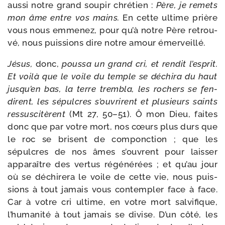
aus­si notre grand sou­pir chré­tien :
Père, je remets
mon âme entre vos mains.
En cette ultime prière
vous nous emme­nez, pour qu’à notre Père retrou­
vé, nous puis­sions dire notre amour émerveillé.
Jésus,
donc,
pous­sa un grand cri, et ren­dit l’es­prit.
Et voi­là que le voile du temple se déchi­ra du haut
jus­qu’en bas, la terre trem­bla, les rochers se fen­
dirent, les sépulcres s’ou­vrirent et plu­sieurs saints
res­sus­ci­tèrent
(Mt 27, 50–51). Ô mon Dieu, faites
donc que par votre mort, nos cœurs plus durs que
le roc se brisent de com­ponc­tion ; que les
sépulcres de nos âmes s’ouvrent pour lais­ser
appa­raître des ver­tus régé­né­rées ; et qu’au jour
où se déchi­re­ra le voile de cette vie, nous puis­
sions à tout jamais vous contem­pler face à face.
Car à votre cri ultime, en votre mort sal­vi­fique,
l’humanité à tout jamais se divise. D’un côté, les