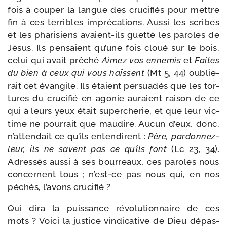
fois à cou­per la langue des cru­ci­fiés pour mettre
fin à ces ter­ribles impré­ca­tions. Aussi les scribes
et les pha­ri­siens avaient-​ils guet­té les paroles de
Jésus. Ils pen­saient qu’une fois cloué sur le bois,
celui qui avait prê­ché
Aimez vos enne­mis
et
Faites
du bien à ceux qui vous haïssent
(Mt 5, 44) oublie­
rait cet évan­gile. Ils étaient per­sua­dés que les tor­
tures du cru­ci­fié en ago­nie auraient rai­son de ce
qui à leurs yeux était super­che­rie, et que leur vic­
time ne pour­rait que mau­dire. Aucun d’eux, donc,
n’attendait ce qu’ils enten­dirent :
Père, pardonnez-​
leur, ils ne savent pas ce qu’ils font
(Lc 23, 34).
Adressés aus­si à ses bour­reaux, ces paroles nous
concernent tous ; n’est-ce pas nous qui, en nos
péchés, l’avons crucifié ?
Qui dira la puis­sance révo­lu­tion­naire de ces
mots ? Voici la jus­tice vin­di­ca­tive de Dieu dépas­