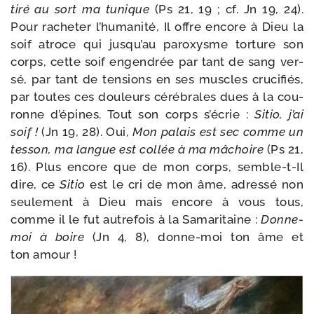
tiré au sort ma tunique
(Ps 21, 19 ; cf. Jn 19, 24).
Pour rache­ter l’humanité, Il offre encore à Dieu la
soif atroce qui jusqu’au paroxysme tor­ture son
corps, cette soif engen­drée par tant de sang ver­
sé, par tant de ten­sions en ses muscles cru­ci­fiés,
par toutes ces dou­leurs céré­brales dues à la cou­
ronne d’épines. Tout son corps s’écrie :
Sitio, j’ai
soif !
(Jn 19, 28). Oui,
Mon palais est sec comme un
tes­son, ma langue est col­lée à ma mâchoire
(Ps 21,
16). Plus encore que de mon corps, semble-​t-​Il
dire, ce
Sitio
est le cri de mon âme, adres­sé non
seule­ment à Dieu mais encore à vous tous,
comme il le fut autre­fois à la Samaritaine :
Donne-​
moi à boire
(Jn 4, 8), donne-​moi ton âme et
ton amour !