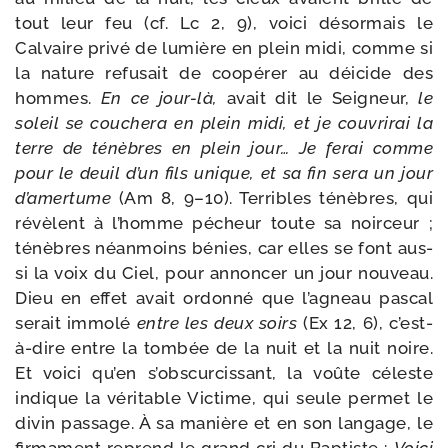
tout leur feu (cf. Lc 2, 9), voi­ci désor­mais le
Calvaire pri­vé de lumière en plein midi, comme si
la nature refu­sait de coopé­rer au déi­cide des
hommes.
En ce jour-​là,
avait dit le Seigneur,
le
soleil se cou­che­ra en plein midi, et je cou­vri­rai la
terre de ténèbres en plein jour… Je ferai comme
pour le deuil d’un fils unique, et sa fin sera un jour
d’amertume
(Am 8, 9–10). Terribles ténèbres, qui
révèlent à l’homme pécheur toute sa noir­ceur ;
ténèbres néan­moins bénies, car elles se font aus­
si la voix du Ciel, pour annon­cer un jour nou­veau.
Dieu en effet avait ordon­né que l’agneau pas­cal
serait immo­lé
entre les deux soirs
(Ex 12, 6), c’est-
à-dire entre la tom­bée de la nuit et la nuit noire.
Et voi­ci qu’en s’obscurcissant, la voûte céleste
indique la véri­table Victime, qui seule per­met le
divin pas­sage. À sa manière et en son lan­gage, le