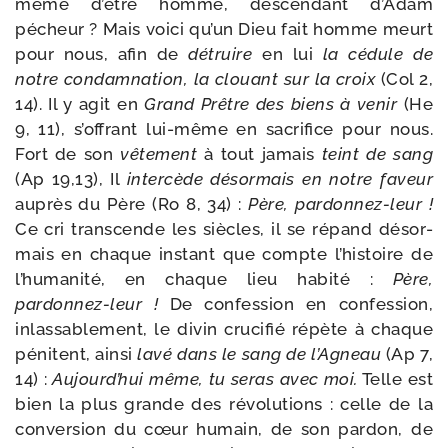
même d’être homme, des­cen­dant d’Adam
pécheur ? Mais voi­ci qu’un Dieu fait homme meurt
pour nous, afin de
détruire
en lui
la cédule de
notre condam­na­tion, la clouant sur la croix
(Col 2,
14). Il y agit en
Grand Prêtre des biens à venir
(He
9, 11), s’offrant lui-​même en sacri­fice pour nous.
Fort de son
vête­ment
à tout jamais
teint de sang
(Ap 19,13), Il
inter­cède désor­mais en notre faveur
auprès du Père (Ro 8, 34) :
Père, pardonnez-​leur !
Ce cri trans­cende les siècles, il se répand désor­
mais en chaque ins­tant que compte l’histoire de
l’humanité, en chaque lieu habi­té :
Père,
pardonnez-​leur !
De confes­sion en confes­sion,
inlas­sa­ble­ment, le divin cru­ci­fié répète à chaque
péni­tent, ain­si
lavé dans le sang de l’Agneau
(Ap 7,
14) :
Aujourd’hui même, tu seras avec moi.
Telle est
bien la plus grande des révo­lu­tions : celle de la
conver­sion du cœur humain, de son par­don, de