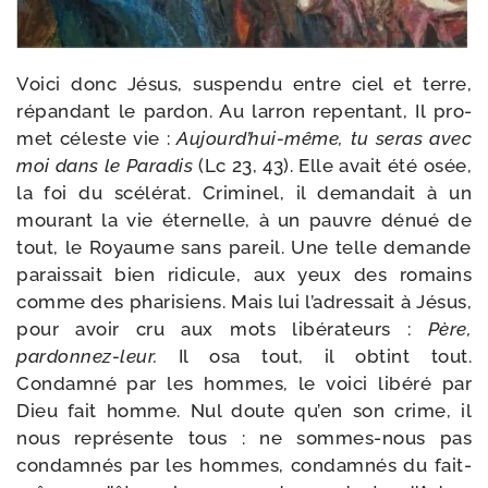
Voici donc Jésus, sus­pen­du entre ciel et terre,
répan­dant le par­don. Au lar­ron repen­tant, Il pro­
met céleste vie :
Aujourd’hui-même, tu seras avec
moi dans le Paradis
(Lc 23, 43). Elle avait été osée,
la foi du scé­lé­rat. Criminel, il deman­dait à un
mou­rant la vie éter­nelle, à un pauvre dénué de
tout, le Royaume sans pareil. Une telle demande
parais­sait bien ridi­cule, aux yeux des romains
comme des pha­ri­siens. Mais lui l’adressait à Jésus,
pour avoir cru aux mots libé­ra­teurs :
Père,
pardonnez-​leur.
Il osa tout, il obtint tout.
Condamné par les hommes, le voi­ci libé­ré par
Dieu fait homme. Nul doute qu’en son crime, il
nous repré­sente tous : ne sommes-​nous pas
condam­nés par les hommes, condam­nés du fait-​