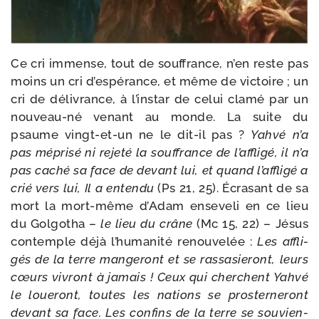
Ce cri immense, tout de souf­france, n’en reste pas
moins un cri d’espérance, et même de vic­toire ; un
cri de déli­vrance, à l’instar de celui cla­mé par un
nouveau-​né venant au monde. La suite du
psaume vingt-​et-​un ne le dit-​il pas ?
Yahvé n’a
pas mépri­sé ni reje­té la souf­france de l’affligé, il n’a
pas caché sa face de devant lui, et quand l’affligé a
crié vers lui, Il a enten­du
(Ps 21, 25). Écrasant de sa
mort la mort-​même d’Adam ense­ve­li en ce lieu
du Golgotha –
le lieu du crâne
(Mc 15, 22) – Jésus
contemple déjà l’humanité renou­ve­lée :
Les affli­
gés de la terre man­ge­ront et se ras­sa­sie­ront, leurs
cœurs vivront à jamais ! Ceux qui cherchent Yahvé
le loue­ront, toutes les nations se pros­ter­ne­ront
devant sa face. Les confins de la terre se sou­vien­