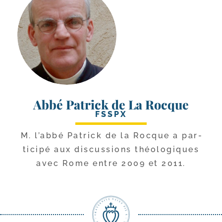
Abbé Patrick de La Rocque
FSSPX
M. l’ab­bé Patrick de la Rocque a par­
ti­ci­pé aux dis­cus­sions théo­lo­giques
avec Rome entre 2009 et 2011.