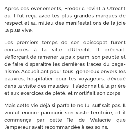
Après ces évé­ne­ments, Frédéric revint à Utrecht
où il fut reçu avec les plus grandes marques de
res­pect et au milieu des manifes­tations de la joie
la plus vive.
Les pre­miers temps de son épis­co­pat furent
consa­crés à la ville d’Utrecht. Il prê­chait,
s’efforçant de rame­ner la paix par­mi son peuple et
de faire dis­pa­raître les der­nières traces du paga­
nisme. Accueillant pour tous, géné­reux envers les
pauvres, hos­pi­ta­lier pour les voya­geurs, dévoué
dans la visite des malades, il s’adonnait à la prière
et aux exer­cices de pié­té, et mor­ti­fiait son corps.
Mais cette vie déjà si par­faite ne lui suf­fi­sait pas. Il
vou­lut encore par­cou­rir son vaste ter­ri­toire, et il
com­men­ça par cette île de Walacrie que
l’empereur avait recom­man­dée à ses soins.