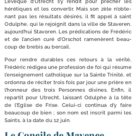
L’évêque d’Utrecht s’y ren­dit pour prê­cher les
héré­tiques et les conver­tir. Mais son zèle n’obte­
nant pas les résul­tats dési­rés, il fit appel à saint
Odulphe, qui le rejoi­gnit dans la ville de Staveren,
aujourd’hui Stavoren. Les pré­dications de Frédéric
et de l’ancien curé d’Orschot rame­nèrent beau­
coup de bre­bis au bercail.
Pour rendre durables ces retours à la véri­té,
Frédéric rédi­gea une pro­fes­sion de foi qui résume
l’enseignement catho­lique sur la Sainte Trinité, et
ordon­na de réci­ter trois fois par jour une prière en
l’hon­neur des trois Personnes divines. Enfin, il
repar­tit pour Utrecht, lais­sant Odulphe à la tête
de l’Eglise de Frise. Celui-​ci conti­nua d’y faire
beau­coup de bien ; son nom est ins­crit par­mi les
Saints, à la date du 12 juin.
Le Concile de Mayence.