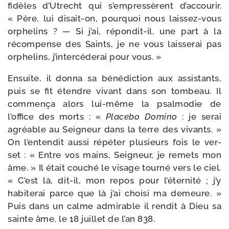
fidèles d’Utrecht qui s’empressèrent d’ac­cou­rir.
« Père, lui disait-​on, pour­quoi nous laissez-​vous
orphe­lins ? — Si j’ai, répondit-​il, une part à la
récom­pense des Saints, je ne vous lais­se­rai pas
orphe­lins, j’intercéderai pour vous. »
Ensuite, il don­na sa béné­dic­tion aux assis­tants,
puis se fit étendre vivant dans son tom­beau. Il
com­men­ça alors lui-​même la psal­modie de
l’office des morts : «
Placebo Domino
: je serai
agréable au Seigneur dans la terre des vivants. »
On l’entendit aus­si répé­ter plu­sieurs fois le ver­
set : « Entre vos mains, Seigneur, je remets mon
âme. » Il était cou­ché le visage tour­né vers le ciel.
« C’est là, dit-​il, mon repos pour l’éternité ; j’y
habi­te­rai parce que là j’ai choi­si ma demeure. »
Puis dans un calme admi­rable il ren­dit à Dieu sa
sainte âme, le 18 juillet de l’an 838.