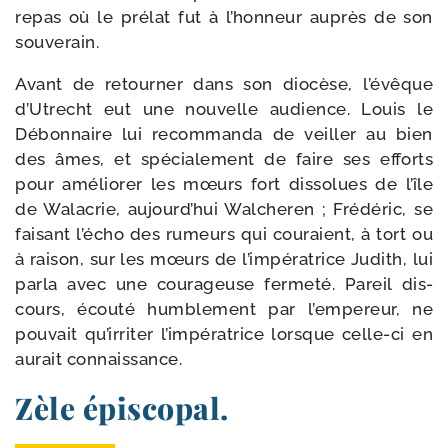
repas où le pré­lat fut à l’honneur auprès de son
souverain.
Avant de retour­ner dans son dio­cèse, l’é­vêque
d’Utrecht eut une nou­velle audience. Louis le
Débonnaire lui recom­man­da de veiller au bien
des âmes, et spé­cia­le­ment de faire ses efforts
pour amé­lio­rer les mœurs fort dis­so­lues de l’île
de Walacrie, aujourd’hui Walcheren ; Frédéric, se
fai­sant l’écho des rumeurs qui cou­raient, à tort ou
à rai­son, sur les mœurs de l’impératrice Judith, lui
par­la avec une cou­ra­geuse fer­me­té. Pareil dis­
cours, écou­té hum­blement par l’empereur, ne
pou­vait qu’irriter l’impératrice lorsque celle-​ci en
aurait connaissance.
Zèle épiscopal.