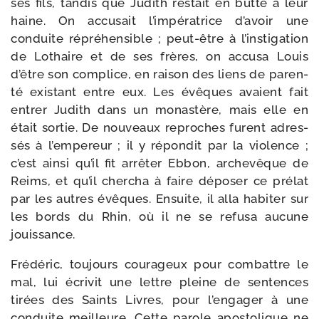
ses fils, tan­dis que Judith res­tait en butte à leur
haine. On accu­sait l’impératrice d’avoir une
conduite répré­hen­sible ; peut-​être à l’instigation
de Lothaire et de ses frères, on accu­sa Louis
d’être son com­plice, en rai­son des liens de paren­
té exis­tant entre eux. Les évêques avaient fait
entrer Judith dans un monas­tère, mais elle en
était sor­tie. De nou­veaux reproches furent adres­
sés à l’empereur ; il y répon­dit par la vio­lence ;
c’est ain­si qu’il fit arrê­ter Ebbon, arche­vêque de
Reims, et qu’il cher­cha à faire dépo­ser ce pré­lat
par les autres évêques. Ensuite, il alla habi­ter sur
les bords du Rhin, où il ne se refu­sa aucune
jouissance.
Frédéric, tou­jours cou­ra­geux pour com­battre le
mal, lui écri­vit une lettre pleine de sen­tences
tirées des Saints Livres, pour l’en­gager à une
conduite meilleure. Cette parole apos­to­lique ne