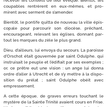
rece­voir les conseils de leur évêque. Bientôt, les
cou­pables ren­trèrent en eux-​mêmes, et pro­
mirent avec ser­ment de s’amender.
Bientôt, le pon­tife quit­ta de nou­veau la ville épis­
co­pale pour par­courir son dio­cèse, prê­chant,
encou­ra­geant, rele­vant les églises, don­nant par­
tout les marques du zèle le plus grand.
Dieu, d’ailleurs, lui envoya du secours. La paroisse
d’Orschot était gou­ver­née par saint Odulphe, qui
ins­trui­sait le peuple et l’é­di­fiait par ses exemples ;
or, ce prêtre eut une vision : un ange lui don­na
ordre d’aller à Utrecht et de s’y mettre à la dis­po­
si­tion du pré­lat ; saint Odulphe obéit avec
empressement.
A cette époque, de graves erreurs tou­chant le
mys­tère de la Sainte Trinité avaient cours en Frise.