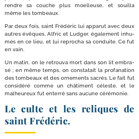
rendre sa couche plus moel­leuse, et souilla
même les tombeaux.
Par deux fois, saint Frédéric lui appa­rut avec deux
autres évêques, Alfric et Ludger, éga­le­ment inhu­
més en ce lieu, et lui repro­cha sa conduite. Ce fut
en vain.
Un matin, on le retrou­va mort dans son lit embra­
sé ; en même temps, on consta­tait la pro­fa­na­tion
des tom­beaux et des orne­ments sacrés. Le fait fut
consi­dé­ré comme un châ­ti­ment céleste, et le
mal­heureux fut enter­ré sans aucune cérémonie.
Le culte et les reliques de
saint Frédéric.