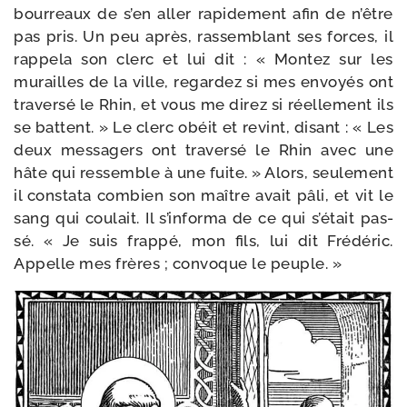
bour­reaux de s’en aller rapi­de­ment afin de n’être
pas pris. Un peu après, ras­sem­blant ses forces, il
rap­pe­la son clerc et lui dit : « Montez sur les
murailles de la ville, regar­dez si mes envoyés ont
tra­ver­sé le Rhin, et vous me direz si réel­le­ment ils
se battent. » Le clerc obéit et revint, disant : « Les
deux mes­sa­gers ont tra­ver­sé le Rhin avec une
hâte qui res­semble à une fuite. » Alors, seu­lement
il consta­ta com­bien son maître avait pâli, et vit le
sang qui cou­lait. Il s’informa de ce qui s’était pas­
sé. « Je suis frap­pé, mon fils, lui dit Frédéric.
Appelle mes frères ; convoque le peuple. »