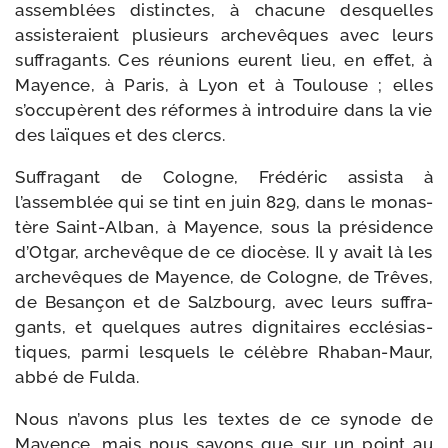
assem­blées dis­tinctes, à cha­cune des­quelles
assis­te­raient plu­sieurs arche­vêques avec leurs
suf­fra­gants. Ces réunions eurent lieu, en effet, à
Mayence, à Paris, à Lyon et à Toulouse ; elles
s’occupèrent des réformes à intro­duire dans la vie
des laïques et des clercs.
Suffragant de Cologne, Frédéric assis­ta à
l’assemblée qui se tint en juin 829, dans le monas­
tère Saint-​Alban, à Mayence, sous la pré­si­dence
d’Otgar, arche­vêque de ce dio­cèse. Il y avait là les
arche­vêques de Mayence, de Cologne, de Trêves,
de Besançon et de Salzbourg, avec leurs suf­fra­
gants, et quelques autres digni­taires ecclé­sias­
tiques, par­mi les­quels le célèbre Rhaban-​Maur,
abbé de Fulda.
Nous n’avons plus les textes de ce synode de
Mayence, mais nous savons que sur un point au