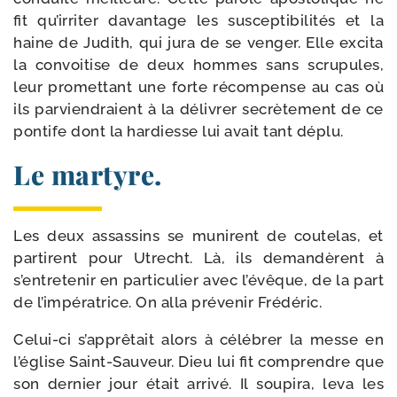
fit qu’irriter davan­tage les sus­cep­ti­bi­li­tés et la
haine de Judith, qui jura de se ven­ger. Elle exci­ta
la convoi­tise de deux hommes sans scru­pules,
leur pro­met­tant une forte récom­pense au cas où
ils par­viendraient à la déli­vrer secrè­te­ment de ce
pon­tife dont la har­diesse lui avait tant déplu.
Le martyre.
Les deux assas­sins se munirent de cou­te­las, et
par­tirent pour Utrecht. Là, ils deman­dèrent à
s’entretenir en par­ti­cu­lier avec l’évêque, de la part
de l’impératrice. On alla pré­ve­nir Frédéric.
Celui-​ci s’apprêtait alors à célé­brer la messe en
l’église Saint-​Sauveur. Dieu lui fit com­prendre que
son der­nier jour était arri­vé. Il sou­pi­ra, leva les