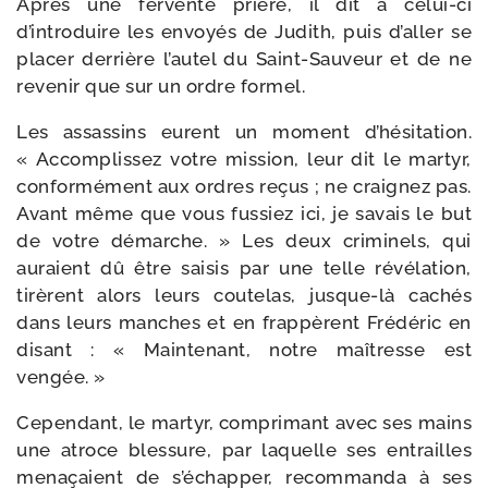
Après une fer­vente prière, il dit à celui-​ci
d’introduire les envoyés de Judith, puis d’aller se
pla­cer der­rière l’autel du Saint-​Sauveur et de ne
reve­nir que sur un ordre formel.
Les assas­sins eurent un moment d’hésitation.
« Accomplissez votre mis­sion, leur dit le mar­tyr,
confor­mé­ment aux ordres reçus ; ne crai­gnez pas.
Avant même que vous fus­siez ici, je savais le but
de votre démarche. » Les deux cri­mi­nels, qui
auraient dû être sai­sis par une telle révé­la­tion,
tirèrent alors leurs cou­te­las, jusque-​là cachés
dans leurs manches et en frap­pèrent Frédéric en
disant : « Maintenant, notre maî­tresse est
vengée. »
Cependant, le mar­tyr, com­pri­mant avec ses mains
une atroce bles­sure, par laquelle ses entrailles
mena­çaient de s’échapper, recom­man­da à ses