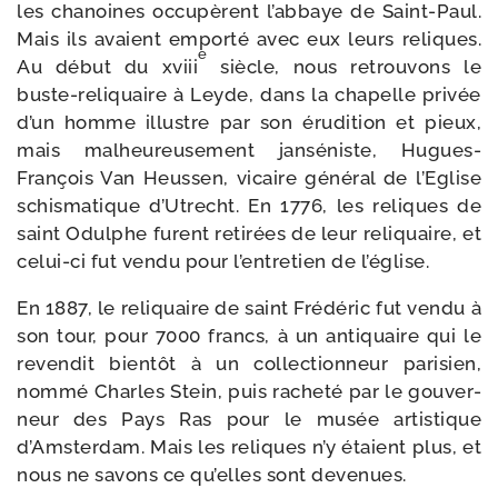
les cha­noines occu­pèrent l’abbaye de Saint-​Paul.
Mais ils avaient empor­té avec eux leurs reliques.
e
Au début du xviii
siècle, nous retrou­vons le
buste-​reliquaire à Leyde, dans la cha­pelle pri­vée
d’un homme illustre par son éru­di­tion et pieux,
mais mal­heu­reu­se­ment jan­sé­niste, Hugues-​
François Van Heussen, vicaire géné­ral de l’Eglise
schis­ma­tique d’Utrecht. En 1776, les reliques de
saint Odulphe furent reti­rées de leur reli­quaire, et
celui-​ci fut ven­du pour l’entretien de l’église.
En 1887, le reli­quaire de saint Frédéric fut ven­du à
son tour, pour 7000 francs, à un anti­quaire qui le
reven­dit bien­tôt à un col­lec­tion­neur pari­sien,
nom­mé Charles Stein, puis rache­té par le gou­ver­
neur des Pays Ras pour le musée artis­tique
d’Amsterdam. Mais les reliques n’y étaient plus, et
nous ne savons ce qu’elles sont devenues.