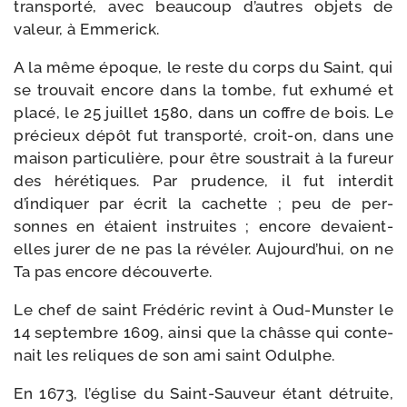
trans­por­té, avec beau­coup d’autres objets de
valeur, à Emmerick.
A la même époque, le reste du corps du Saint, qui
se trou­vait encore dans la tombe, fut exhu­mé et
pla­cé, le 25 juillet 1580, dans un coffre de bois. Le
pré­cieux dépôt fut trans­por­té, croit-​on, dans une
mai­son par­ti­cu­lière, pour être sous­trait à la fureur
des héré­tiques. Par pru­dence, il fut inter­dit
d’indiquer par écrit la cachette ; peu de per­
sonnes en étaient ins­truites ; encore devaient-​
elles jurer de ne pas la révé­ler. Aujourd’hui, on ne
Ta pas encore découverte.
Le chef de saint Frédéric revint à Oud-​Munster le
14 sep­tembre 1609, ain­si que la châsse qui conte­
nait les reliques de son ami saint Odulphe.
En 1673, l’église du Saint-​Sauveur étant détruite,