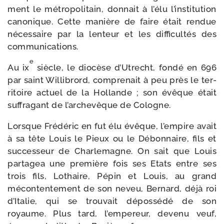
ment le métro­politain, don­nait à l’élu l’institution
cano­nique. Cette manière de faire était ren­due
néces­saire par la len­teur et les dif­fi­cul­tés des
communications.
e
Au ix
siècle, le dio­cèse d’Utrecht, fon­dé en 696
par saint Willibrord, com­pre­nait à peu près le ter­
ri­toire actuel de la Hollande ; son évêque était
suf­fra­gant de l’archevêque de Cologne.
Lorsque Frédéric en fut élu évêque, l’empire avait
à sa tête Louis le Pieux ou le Débonnaire, fils et
suc­ces­seur de Charlemagne. On sait que Louis
par­ta­gea une pre­mière fois ses Etats entre ses
trois fils, Lothaire, Pépin et Louis, au grand
mécon­ten­te­ment de son neveu, Bernard, déjà roi
d’Italie, qui se trou­vait dépos­sé­dé de son
royaume. Plus tard, l’empereur, deve­nu veuf,