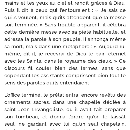
mains et les yeux au ciel et ren­dit grâces à Dieu.
Puis il dit à ceux qui l’entouraient : « Je sais ce
qu’ils veulent, mais qu’ils attendent que la messe
soit ter­mi­née. » Sans trouble appa­rent, il célé­bra
cette der­nière messe avec sa pié­té habi­tuelle, et
adres­sa la parole à son peuple. II annon­ça même
sa mort, mais dans une méta­phore : « Aujourd’hui
même, dit-​il, je rece­vrai de Dieu le pain éter­nel
avec les Saints, dans le royaume des cieux. » Ce
dis­cours fit cou­ler bien des larmes, sans que
cepen­dant les assis­tants com­prissent bien tout le
sens des paroles qu’ils entendaient.
L’office ter­mi­né, le pré­lat entra, encore revê­tu des
orne­ments sacrés, dans une cha­pelle dédiée à
saint Jean l’Evangéliste, où il avait fait pré­pa­rer
son tom­beau, et don­na l’ordre qu’on le lais­sât
seul, ne gar­dant avec lui qu’un seul cha­pe­lain.