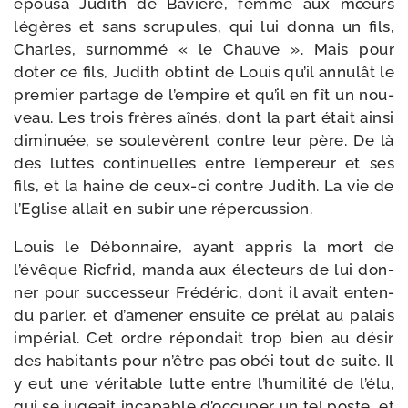
épou­sa Judith de Bavière, femme aux mœurs
légères et sans scru­pules, qui lui don­na un fils,
Charles, sur­nom­mé « le Chauve ». Mais pour
doter ce fils, Judith obtint de Louis qu’il annu­lât le
pre­mier par­tage de l’empire et qu’il en fît un nou­
veau. Les trois frères aînés, dont la part était ain­si
dimi­nuée, se sou­le­vèrent contre leur père. De là
des luttes conti­nuelles entre l’empereur et ses
fils, et la haine de ceux-​ci contre Judith. La vie de
l’Eglise allait en subir une répercussion.
Louis le Débonnaire, ayant appris la mort de
l’évêque Ricfrid, man­da aux élec­teurs de lui don­
ner pour suc­ces­seur Frédéric, dont il avait enten­
du par­ler, et d’amener ensuite ce pré­lat au palais
impé­rial. Cet ordre répon­dait trop bien au désir
des habi­tants pour n’être pas obéi tout de suite. Il
y eut une véri­table lutte entre l’humi­lité de l’élu,
qui se jugeait inca­pable d’occuper un tel poste, et