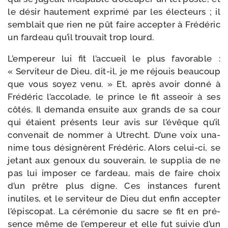
le désir hau­te­ment expri­mé par les élec­teurs ; il
sem­blait que rien ne pût faire accep­ter à Frédéric
un far­deau qu’il trou­vait trop lourd.
L’empereur lui fit l’accueil le plus favo­rable :
« Serviteur de Dieu, dit-​il, je me réjouis beau­coup
que vous soyez venu. » Et, après avoir don­né à
Frédéric l’accolade, le prince le fit asseoir à ses
côtés. Il deman­da ensuite aux grands de sa cour
qui étaient pré­sents leur avis sur l’évêque qu’il
conve­nait de nom­mer à Utrecht. D’une voix una­
nime tous dési­gnèrent Frédéric. Alors celui-​ci, se
jetant aux genoux du sou­ve­rain, le sup­plia de ne
pas lui impo­ser ce far­deau, mais de faire choix
d’un prêtre plus digne. Ces ins­tances furent
inutiles, et le ser­vi­teur de Dieu dut enfin accep­ter
l’épiscopat. La céré­mo­nie du sacre se fit en pré­
sence même de l’empereur et elle fut sui­vie d’un