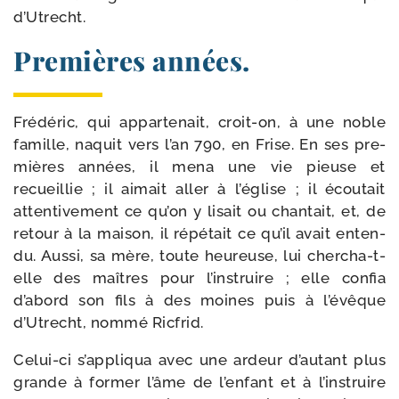
d’Utrecht.
Premières années.
Frédéric, qui appar­te­nait, croit-​on, à une noble
famille, naquit vers l’an 790, en Frise. En ses pre­
mières années, il mena une vie pieuse et
recueillie ; il aimait aller à l’é­glise ; il écou­tait
atten­ti­ve­ment ce qu’on y lisait ou chan­tait, et, de
retour à la mai­son, il répé­tait ce qu’il avait enten­
du. Aussi, sa mère, toute heu­reuse, lui chercha-​t-​
elle des maîtres pour l’instruire ; elle confia
d’abord son fils à des moines puis à l’évêque
d’Utrecht, nom­mé Ricfrid.
Celui-​ci s’appliqua avec une ardeur d’autant plus
grande à for­mer l’âme de l’enfant et à l’instruire