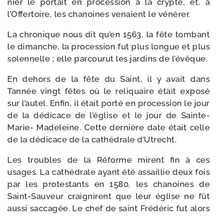
nier le por­tait en pro­ces­sion à la crypte, et, à
l’Offertoire, les cha­noines venaient le vénérer.
La chro­nique nous dit qu’en 1563, la fête tom­bant
le dimanche, la pro­ces­sion fut plus longue et plus
solen­nelle ; elle par­cou­rut les jar­dins de l’évêque.
En dehors de la fête du Saint, il y avait dans
Tannée vingt fêtes où le reli­quaire était expo­sé
sur l’autel. Enfin, il était por­té en pro­cession le jour
de la dédi­cace de l’église et le jour de Sainte-​
Marie- Madeleine. Cette der­nière date était celle
de la dédi­cace de la cathé­drale d’Utrecht.
Les troubles de la Réforme mirent fin à ces
usages. La cathé­drale ayant été assaillie deux fois
par les pro­tes­tants en 1580, les cha­noines de
Saint-​Sauveur crai­gnirent que leur église ne fût
aus­si sac­ca­gée. Le chef de saint Frédéric fut alors