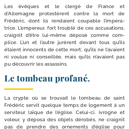
Les évêques et le cler­gé de France et
d’Allemagne pro­tes­tèrent contre la mort de
Frédéric, dont ils ren­daient cou­pable l’impéra­
trice. L’empereur, fort trou­blé de ces accu­sa­tions,
crai­gnit d’être lui-​même dépo­sé comme com­
plice. L’un et l’autre jurèrent devant tous qu’ils
étaient inno­cents de cette mort, qu’ils ne l’avaient
ni vou­lue ni conseillée, mais qu’ils n’avaient pas
pu décou­vrir les assassins.
Le tombeau profané.
La crypte où se trou­vait le tom­beau de saint
Frédéric ser­vit quelque temps de loge­ment à un
ser­vi­teur laïque de l’église. Celui-​ci, ivrogne et
voleur, y dépo­sa des objets déro­bés, ne crai­gnit
pas de prendre des orne­ments d’église pour