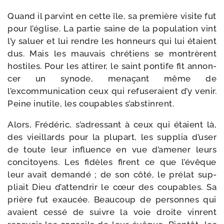
Quand il par­vint en cette île, sa pre­mière visite fut
pour l’église. La par­tie saine de la popu­la­tion vint
l’y saluer et lui rendre les hon­neurs qui lui étaient
dus. Mais les mau­vais chré­tiens se mon­trèrent
hos­tiles. Pour les atti­rer, le saint pon­tife fit annon­
cer un synode, mena­çant même de
l’excommunication ceux qui refuse­raient d’y venir.
Peine inutile, les cou­pables s’abstinrent.
Alors, Frédéric, s’adressant à ceux qui étaient là,
des vieillards pour la plu­part, les sup­plia d’user
de toute leur influence en vue d’amener leurs
conci­toyens. Les fidèles firent ce que l’évêque
leur avait deman­dé ; de son côté, le pré­lat sup­
pliait Dieu d’attendrir le cœur des cou­pables. Sa
prière fut exau­cée. Beaucoup de per­sonnes qui
avaient ces­sé de suivre la voie droite vinrent