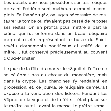
Les détails que nous pos­sé­dons sur les reliques
de saint Frédéric sont mal­heu­reu­se­ment incom­
plets. En l’année 1362, on jugea néces­saire de res­
tau­rer la tombe où n’avaient pas ces­sé de repo­ser
ses restes. On en pro­fi­ta pour mettre à part le
crâne, qui fut enfer­mé dans un beau reli­quaire
d’argent cise­lé, repré­sen­tant le buste du Saint,
revê­tu d’ornements pon­ti­fi­caux et coif­fé de la
mitre. Il fut conser­vé pré­cieu­se­ment au couvent
d’Oud-Munster.
Le jour de la fête du mar­tyr, le 18 juillet, l’office ne
se célé­brait pas au chœur du monas­tère, mais
dans la crypte. Les cha­noines s’y ren­daient en
pro­ces­sion, et, ce jour-​là, le reli­quaire demeu­rait
expo­sé à la véné­ra­tion des fidèles. Pendant les
Vêpres de la vigile et de la fête, il était pla­cé sur
le maître-​autel ; avant la messe, le prêtre semai­