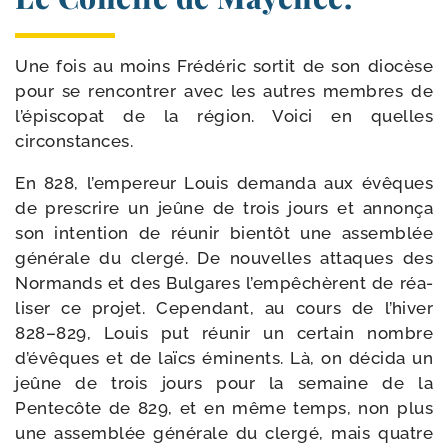
Une fois au moins Frédéric sor­tit de son dio­cèse
pour se rencon­trer avec les autres membres de
l’épiscopat de la région. Voici en quelles
circonstances.
En 828, l’empereur Louis deman­da aux évêques
de pres­crire un jeûne de trois jours et annon­ça
son inten­tion de réunir bien­tôt une assem­blée
géné­rale du cler­gé. De nou­velles attaques des
Nor­mands et des Bulgares l’empêchèrent de réa­
li­ser ce pro­jet. Cepen­dant, au cours de l’hiver
828–829, Louis put réunir un cer­tain nombre
d’évêques et de laïcs émi­nents. Là, on déci­da un
jeûne de trois jours pour la semaine de la
Pentecôte de 829, et en même temps, non plus
une assem­blée géné­rale du cler­gé, mais quatre