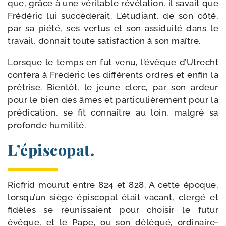
que, grâce à une véri­table révéla­tion, il savait que
Frédéric lui suc­cé­de­rait. L’étudiant, de son côté,
par sa pié­té, ses ver­tus et son assi­dui­té dans le
tra­vail, don­nait toute satis­fac­tion à son maître.
Lorsque le temps en fut venu, l’évêque d’Utrecht
confé­ra à Fré­déric les dif­fé­rents ordres et enfin la
prê­trise. Bientôt, le jeune clerc, par son ardeur
pour le bien des âmes et par­ti­cu­liè­re­ment pour la
pré­di­ca­tion, se fit connaître au loin, mal­gré sa
pro­fonde humilité.
L’épiscopat.
Ricfrid mou­rut entre 824 et 828. A cette époque,
lorsqu’un siège épis­co­pal était vacant, cler­gé et
fidèles se réunis­saient pour choi­sir le futur
évêque, et le Pape, ou son délé­gué, ordi­nai­re­