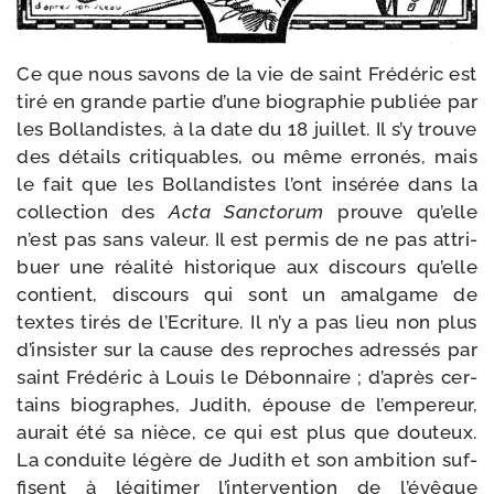
Ce que nous savons de la vie de saint Frédéric est
tiré en grande par­tie d’une bio­gra­phie publiée par
les Bollandistes, à la date du 18 juillet. Il s’y trouve
des détails cri­ti­quables, ou même erro­nés, mais
le fait que les Bollandistes l’ont insé­rée dans la
col­lec­tion des
Acta Sanctorum
prouve qu’elle
n’est pas sans valeur. Il est per­mis de ne pas attri­
buer une réa­li­té his­to­rique aux dis­cours qu’elle
contient, dis­cours qui sont un amal­game de
textes tirés de l’Ecriture. Il n’y a pas lieu non plus
d’insister sur la cause des reproches adres­sés par
saint Frédéric à Louis le Débonnaire ; d’après cer­
tains bio­graphes, Judith, épouse de l’empereur,
aurait été sa nièce, ce qui est plus que dou­teux.
La conduite légère de Judith et son ambi­tion suf­
fisent à légi­ti­mer l’intervention de l’évêque