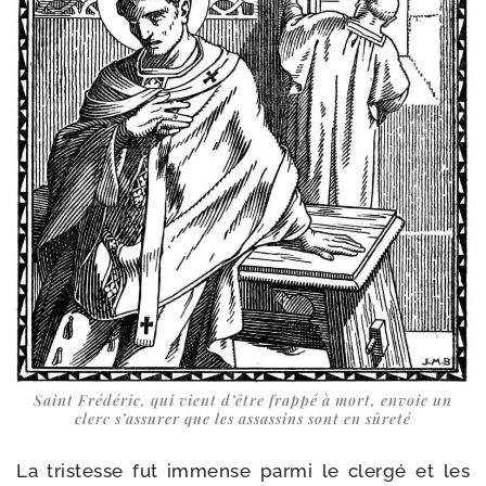
Saint Frédéric, qui vient d’être frap­pé à mort, envoie un
clerc s’as­su­rer que les assas­sins sont en sûreté
La tris­tesse fut immense par­mi le cler­gé et les