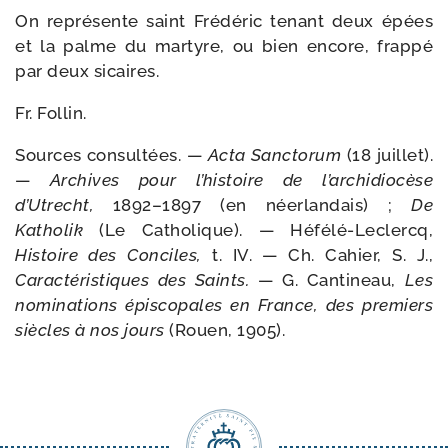
On repré­sente saint Frédéric tenant deux épées
et la palme du mar­tyre, ou bien encore, frap­pé
par deux sicaires.
Fr. Follin.
Sources consul­tées. —
Acta Sanctorum
(18 juillet).
—
Archives pour l’his­toire de l’ar­chi­dio­cèse
d’Utrecht,
1892–1897 (en néer­lan­dais) ;
De
Katholik
(Le Catholique). — Héfélé-​Leclercq,
Histoire des Conciles,
t. IV. — Ch. Cahier, S. J.,
Carac­téristiques des Saints.
— G. Cantineau,
Les
nomi­na­tions épis­co­pales en France, des pre­miers
siècles à nos jours
(Rouen, 1905).