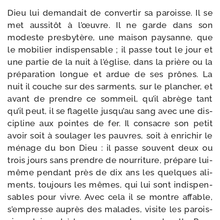
Dieu lui deman­dait de conver­tir sa paroisse. Il se
met aus­si­tôt à l’œuvre. Il ne garde dans son
modeste pres­by­tère, une mai­son pay­sanne, que
le mobi­lier indis­pen­sable ; il passe tout le jour et
une par­tie de la nuit à l’église, dans la prière ou la
pré­pa­ra­tion longue et ardue de ses prônes. La
nuit il couche sur des sar­ments, sur le plan­cher, et
avant de prendre ce som­meil, qu’il abrège tant
qu’il peut, il se fla­gelle jusqu’au sang avec une dis­
ci­pline aux pointes de fer. Il consacre son petit
avoir soit à sou­la­ger les pauvres, soit à enri­chir le
ménage du bon Dieu : il passe sou­vent deux ou
trois jours sans prendre de nour­ri­ture, pré­pare lui-​
même pen­dant près de dix ans les quelques ali­
ments, tou­jours les mêmes, qui lui sont indis­pen­
sables pour vivre. Avec cela il se montre affable,
s’empresse auprès des malades, visite les parois­