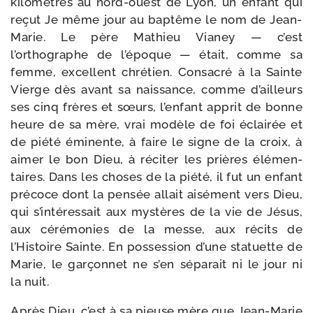
kilo­mètres au nord-​ouest de Lyon, un enfant qui
reçut Je même jour au bap­tême le nom de Jean-​
Marie. Le père Mathieu Vianey — c’est
l’orthographe de l’é­poque — était, comme sa
femme, excellent chré­tien. Consacré à la Sainte
Vierge dès avant sa nais­sance, comme d’ailleurs
ses cinq frères et sœurs, l’enfant apprit de bonne
heure de sa mère, vrai modèle de foi éclai­rée et
de pié­té émi­nente, à faire le signe de la croix, à
aimer le bon Dieu, à réci­ter les prières élé­men­
taires. Dans les choses de la pié­té, il fut un enfant
pré­coce dont la pen­sée allait aisé­ment vers Dieu,
qui s’intéressait aux mys­tères de la vie de Jésus,
aux céré­mo­nies de la messe, aux récits de
l’Histoire Sainte. En posses­sion d’une sta­tuette de
Marie, le gar­çon­net ne s’en sépa­rait ni le jour ni
la nuit.
Après Dieu, c’est à sa pieuse mère que Jean-​Marie