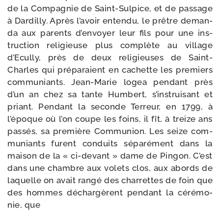
de la Compagnie de Saint-​Sulpice, et de pas­sage
à Dardilly. Après l’avoir enten­du, le prêtre deman­
da aux parents d’envoyer leur fils pour une ins­
truc­tion reli­gieuse plus com­plète au vil­lage
d’Ecully, près de deux reli­gieuses de Saint-​
Charles qui pré­pa­raient en cachette les pre­miers
com­mu­niants. Jean-​Marie logea pen­dant près
d’un an chez sa tante Humbert, s’instruisant et
priant. Pendant la seconde Terreur, en 1799, à
l’époque où l’on coupe les foins, il fît, à treize ans
pas­sés, sa pre­mière Communion. Les seize com­
mu­niants furent conduits sépa­ré­ment dans la
mai­son de la « ci-​devant » dame de Pingon. C’est
dans une chambre aux volets clos, aux abords de
laquelle on avait ran­gé des char­rettes de foin que
des hommes déchar­gèrent pen­dant la céré­mo­
nie, que