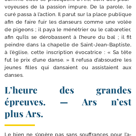
voyeuses de la pas­sion impure. De la parole, le
curé pas­sa à l’action. Il parut sur la place publique
afin de faire fuir les dan­seurs comme une volée
de pigeons ; il paya le méné­trier ou le caba­re­tier,
afin qu’ils se déro­bassent à l’heure du bal ; il fit
peindre dans la cha­pelle de Saint-​Jean-​Baptiste,
à l’église, cette ins­crip­tion évo­ca­trice : « Sa tête
fut le prix d’une danse. » Il refu­sa d’absoudre les
jeunes filles qui dan­saient ou assis­taient aux
danses.
L’heure des grandes
épreuves. — Ars n’est
plus Ars.
Le bien ne s’opère pas sans souf­frances pour l’a­