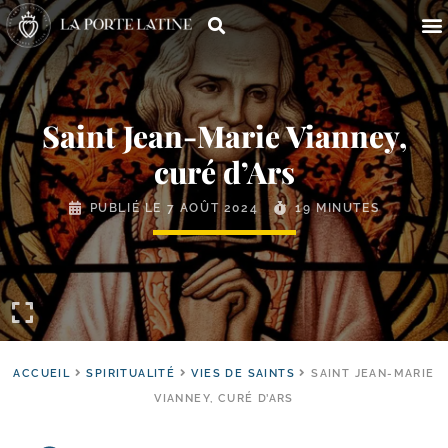
Saint Jean-​Marie Vianney,
curé d’Ars
PUBLIÉ LE
7 AOÛT 2024
19 MINUTES
ACCUEIL
SPIRITUALITÉ
VIES DE SAINTS
SAINT JEAN-MARIE
VIANNEY, CURÉ D’ARS