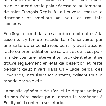
décou­ra­ge­ment le sai­sit. Un pèleri­nage fait à
pied, en men­diant le pain néces­saire, au tom­beau
de saint François Régis, à La Louvesc, chasse le
déses­poir et amé­liore un peu les résul­tats
scolaires.
En 1809, le can­di­dat au sacer­doce doit entrer à la
caserne. Il y tombe malade. L’année sui­vante, par
une suite de cir­cons­tances où il n’y avait aucune
faute ou pré­mé­di­ta­tion de sa part et où il est per­
mis de voir une inter­ven­tion pro­vi­den­tielle, il se
trouve léga­le­ment en état de déser­tion et reste
pen­dant deux hivers dans un vil­lage per­du des
Cévennes, ins­trui­sant les enfants, édi­fiant tout le
monde par sa piété.
L’amnistie géné­rale de 1811 et le départ anti­ci­pé
de son frère cadet pour l’armée le ramènent à
Ecully où il conti­nua ses études.