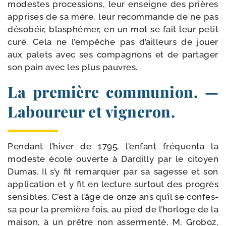
modestes pro­ces­sions, leur enseigne des prières
apprises de sa mère, leur recom­mande de ne pas
déso­béir, blas­phé­mer, en un mot se fait leur petit
curé. Cela ne l’empêche pas d’ailleurs de jouer
aux palets avec ses com­pa­gnons et de par­ta­ger
son pain avec les plus pauvres.
La première communion. —
Laboureur et vigneron.
Pendant l’hiver de 1795, l’enfant fré­quen­ta la
modeste école ouverte à Dardilly par le citoyen
Dumas. Il s’y fit remar­quer par sa sagesse et son
appli­ca­tion et y fit en lec­ture sur­tout des pro­grès
sen­sibles. C’est à l’âge de onze ans qu’il se confes­
sa pour la pre­mière fois, au pied de l’horloge de la
mai­son, à un prêtre non asser­men­té, M. Groboz,