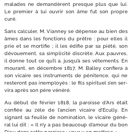
malades ne deman­dèrent presque plus que lui.
Le pre­mier à lui ouvrir son âme fut son propre
curé.
Sans cal­cu­ler, M. Vianney se dépense au bien des
âmes dans les fonc­tions du prêtre : pour elles il
prie et se mor­ti­fie ; il les édi­fie par sa pié­té, son
dévoue­ment, sa sim­pli­ci­té dis­crète. Aux pauvres,
il donne tout ce qu’il a, jusqu’à ses vête­ments. En
mou­rant, en dé­cembre 1817, M. Balley confie­ra à
son vicaire ses ins­tru­ments de péni­tence, qui ne
res­te­ront pas inem­ployés : le fils spi­ri­tuel s’en ser­
vi­ra après son père vénéré.
Au début de février 1818, la paroisse d’Ars était
confiée au zèle de l’ancien vicaire d’Ecully. En
signant sa feuille de nomi­na­tion, le vicaire géné­
ral lui dit : « Il n’y a pas beau­coup d’amour du bon