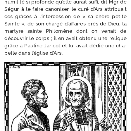
humi­li­té si pro­fonde qu’elle aurait suf­fi, dit Mgr de
Ségur, à le faire cano­ni­ser, le curé d’Ars attri­buait
ces grâces à l’intercession de « sa chère petite
Sainte », de son char­gé d’affaires près de Dieu, la
mar­tyre sainte Philomène dont on venait de
décou­vrir le corps ; il en avait obte­nu une relique
grâce à Pau­line Jaricot et lui avait dédié une cha­
pelle dans l’é­glise d’Ars.