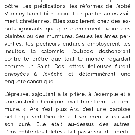
pôtre. Les pré­dications, les réformes de l’abbé
Vianney furent bien accueillies par les âmes vrai­
ment chré­tiennes. Elles sus­ci­tèrent chez des es­
prits igno­rants quelque éton­ne­ment, voire des
plaintes ou des mur­mures. Seules les âmes per­
ver­ties, les pécheurs endur­cis em­ployèrent les
insultes, la calom­nie, l’outrage désho­no­rant
contre le prêtre que tout le monde regar­dait
comme un Saint. Des lettres fiel­leuses furent
envoyées à l’évêché et déter­mi­nèrent une
enquête canonique.
L’épreuve, s’ajoutant à la prière, à l’exemple et à
une aus­té­ri­té héroïque, avait trans­for­mé la com­
mune. « Ars n’est plus Ars, c’est une paroisse
petite qui sert Dieu de tout son cœur », écri­vait
son curé. Elle était au-​dessus des autres.
L’ensemble des fidèles était pas­sé soit du liber­ti­