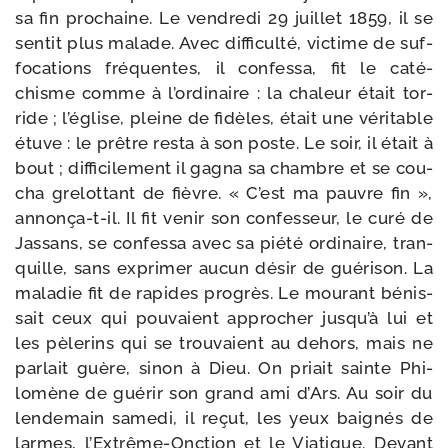
sa fin pro­chaine. Le ven­dre­di 29 juillet 1859, il se
sen­tit plus malade. Avec dif­fi­cul­té, vic­time de suf­
fo­ca­tions fré­quentes, il confes­sa, fit le caté­
chisme comme à l’ordinaire : la cha­leur était tor­
ride ; l’église, pleine de fidèles, était une véri­table
étuve : le prêtre res­ta à son poste. Le soir, il était à
bout ; dif­fi­ci­le­ment il gagna sa chambre et se cou­
cha gre­lot­tant de fièvre. « C’est ma pauvre fin »,
annonça-​t-​il. Il fit venir son confes­seur, le curé de
Jassans, se confes­sa avec sa pié­té ordi­naire, tran­
quille, sans expri­mer aucun désir de gué­ri­son. La
mala­die fit de rapides pro­grès. Le mou­rant bénis­
sait ceux qui pou­vaient appro­cher jusqu’à lui et
les pèle­rins qui se trou­vaient au dehors, mais ne
par­lait guère, sinon à Dieu. On priait sainte Phi­
lomène de gué­rir son grand ami d’Ars. Au soir du
len­de­main same­di, il reçut, les yeux bai­gnés de
larmes, l’Extrême-Onction et le Viatique. Devant