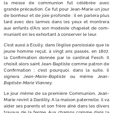
la messe de com­mu­nion fut célé­brée avec
grande pré­cau­tion. Ce fut pour Jean-​Marie un jour
de bon­heur et de joie pro­fonde : il en par­le­ra plus
tard avec des larmes dans les yeux et mon­tre­ra
aux enfants d’Ars son modeste cha­pe­let de com­
mu­niant en les exhor­tant à conser­ver le leur.
C’est aus­si à Ecully, dans l’église parois­siale que le
jeune homme reçut, à vingt ans pas­sés, en 1807,
la Confirmation don­née par le car­di­nal Fesch. Il
choi­sit alors saint Jean-​Baptiste comme patron de
Confirmation ; c’est pour­quoi, dans la suite, il
signe­ra
Jean-​Marie-​Baptiste
ou même
Jean-​
Baptiste-​Marie Vianney.
Le jour même de sa pre­mière Communion, Jean-​
Marie revint à Dardilly. A la mai­son pater­nelle, il va
aider ses parents et son frère aîné dans les divers
tra­vaux de la ferme. Aux champs comme dans la