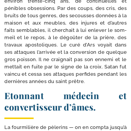
envi­ron trente-​cinq ans, de conti­nuelles et
pénibles obses­sions. Par des coups, des cris, des
bruits de tous genres, des secousses don­nées à la
mai­son et aux meubles, des injures et d’autres
faits sem­blables, il cher­chait à lui enle­ver le som­
meil et le repos, à le dégoû­ter de la prière, des
tra­vaux apos­to­liques. Le curé d’Ars voyait dans
ses attaques l’arrivée et la conver­sion de quelque
gros pois­son. Il ne crai­gnait pas son enne­mi et le
met­tait en fuite par le signe de la croix. Satan fut
vain­cu et ces­sa ses attaques per­fides pen­dant les
der­nières années du saint prêtre.
Etonnant médecin et
convertisseur d’âmes.
La four­mi­lière de pèle­rins — on en comp­ta jusqu’à