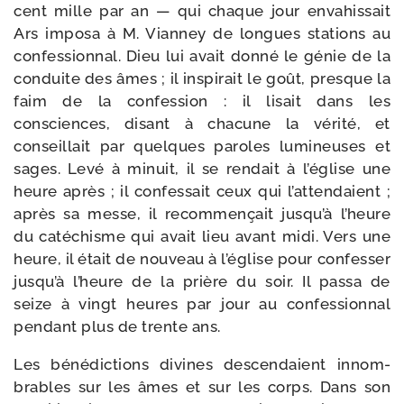
cent mille par an — qui chaque jour enva­his­sait
Ars impo­sa à M. Vianney de longues sta­tions au
confes­sion­nal. Dieu lui avait don­né le génie de la
conduite des âmes ; il ins­pi­rait le goût, presque la
faim de la confes­sion : il lisait dans les
consciences, disant à cha­cune la véri­té, et
conseillait par quelques paroles lumi­neuses et
sages. Levé à minuit, il se ren­dait à l’église une
heure après ; il confes­sait ceux qui l’attendaient ;
après sa messe, il recom­men­çait jusqu’à l’heure
du caté­chisme qui avait lieu avant midi. Vers une
heure, il était de nou­veau à l’église pour confes­ser
jusqu’à l’heure de la prière du soir. Il pas­sa de
seize à vingt heures par jour au confes­sionnal
pen­dant plus de trente ans.
Les béné­dic­tions divines des­cen­daient innom­
brables sur les âmes et sur les corps. Dans son