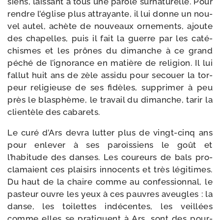
siens, lais­sant à tous une parole sur­na­tu­relle. Pour
rendre l’église plus at­trayante, il lui donne un nou­
vel autel, achète de nou­veaux orne­ments, ajoute
des cha­pelles, puis il fait la guerre par les caté­
chismes et les prônes du dimanche à ce grand
péché de l’ignorance en matière de reli­gion. Il lui
fal­lut huit ans de zèle assi­du pour secouer la tor­
peur reli­gieuse de ses fidèles, sup­pri­mer à peu
près le blas­phème, le tra­vail du dimanche, tarir la
clien­tèle des cabarets.
Le curé d’Ars devra lut­ter plus de vingt-​cinq ans
pour enle­ver à ses parois­siens le goût et
l’habitude des danses. Les cou­reurs de bals pro­
cla­maient ces plai­sirs inno­cents et très légi­times.
Du haut de la chaire comme au confes­sion­nal, le
pas­teur ouvre les yeux à ces pauvres aveugles : la
danse, les toi­lettes indé­centes, les veil­lées
comme elles se pra­tiquent à Ars, sont des pour­