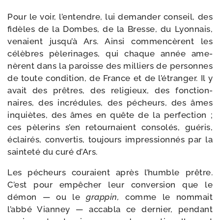
Pour le voir, l’entendre, lui deman­der conseil, des
fidèles de la Dombes, de la Bresse, du Lyonnais,
venaient jusqu’à Ars. Ainsi com­men­cèrent les
célèbres pèle­ri­nages, qui chaque année ame­
nèrent dans la paroisse des mil­liers de per­sonnes
de toute condi­tion, de France et de l’étranger. Il y
avait des prêtres, des reli­gieux, des fonc­tion­
naires, des incré­dules, des pécheurs, des âmes
inquiètes, des âmes en quête de la per­fec­tion ;
ces pèle­rins s’en retour­naient conso­lés, gué­ris,
éclai­rés, conver­tis, tou­jours impres­sion­nés par la
sain­te­té du curé d’Ars.
Les pécheurs cou­raient après l’humble prêtre.
C’est pour empê­cher leur conver­sion que le
démon — ou le
grap­pin,
comme le nom­mait
l’abbé Vianney — acca­bla ce der­nier, pen­dant