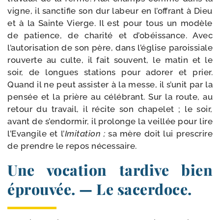
vigne, il sanc­ti­fie son dur labeur en l’offrant à Dieu
et à la Sainte Vierge. Il est pour tous un modèle
de patience, de cha­ri­té et d’obéissance. Avec
l’autorisation de son père, dans l’église parois­siale
rou­verte au culte, il fait sou­vent, le matin et le
soir, de longues sta­tions pour ado­rer et prier.
Quand il ne peut assis­ter à la messe, il s’u­nit par la
pen­sée et la prière au célé­brant. Sur la route, au
retour du tra­vail, il récite son cha­pe­let ; le soir,
avant de s’endormir, il pro­longe la veillée pour lire
l’Evangile et l’
Imitation ;
sa mère doit lui pres­crire
de prendre le repos nécessaire.
Une vocation tardive bien
éprouvée. — Le sacerdoce.