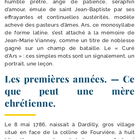
humble prêtre, ange de patience, séra­phin
d’amour, émule de saint Jean-​Baptiste par ses
effrayantes et conti­nuelles aus­té­ri­tés, modèle
ache­vé des pas­teurs d’âmes. Ars, ce mono­syl­labe
de forme latine, s’est atta­ché à la mémoire de
Jean-​Marie Vianney, comme un titre de noblesse
gagné sur un champ de bataille. Le « Curé
d’Ars » : ces simples mots sont un signa­le­ment, un
por­trait, une leçon.
Les premières années. — Ce
que peut une mère
chrétienne.
Le 8 mai 1786, nais­sait à Dardilly, gros vil­lage
situé en face de la col­line de Fourvière, à huit