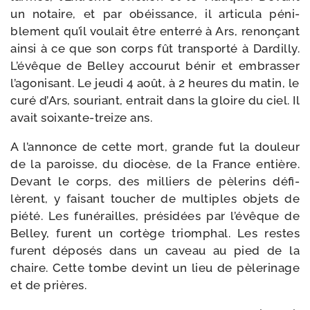
un notaire, et par obéis­sance, il arti­cu­la péni­
blement qu’il vou­lait être enter­ré à Ars, renon­çant
ain­si à ce que son corps fût trans­por­té à Dardilly.
L’évêque de Belley accou­rut bénir et embras­ser
l’agonisant. Le jeu­di 4 août, à 2 heures du matin, le
curé d’Ars, sou­riant, entrait dans la gloire du ciel. Il
avait soixante-​treize ans.
A l’annonce de cette mort, grande fut la dou­leur
de la paroisse, du dio­cèse, de la France entière.
Devant le corps, des mil­liers de pèle­rins défi­
lèrent, y fai­sant tou­cher de mul­tiples objets de
pié­té. Les funé­railles, pré­si­dées par l’évêque de
Belley, furent un cor­tège triom­phal. Les restes
furent dépo­sés dans un caveau au pied de la
chaire. Cette tombe devint un lieu de pèle­ri­nage
et de prières.