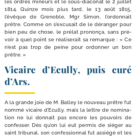
les ordres mineurs et le sous-​dia­conat le 2 juillet
1814. Quinze mois plus tard, le 13 août 1815,
l’évêque de Grenoble, Mgr Simon, l’ordonnait
prêtre. Comme on s’excusait de le déran­ger pour
bien peu de chose, le pré­lat pro­non­ça, sans pré­
voir à quel point se réa­li­se­rait sa remarque : « Ce
n’est pas trop de peine pour ordon­ner un bon
prêtre. »
Vicaire d’Ecully, puis curé
d’Ars.
A la grande joie de M. Balley le nou­veau prêtre fut
nom­mé vicaire d’Ecully, mais la lettre de nomi­na­
tion ne lui don­nait pas encore les pou­voirs de
confes­ser. Dès qu’on lui eut per­mis de sié­ger au
saint tri­bu­nal, son confes­sion­nal fut assié­gé et les