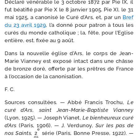
Déclaré véné­rable le 3 octobre 1872 par Pie IX, il
fut béa­ti­fié par Pie X le 8 jan­vier 1905. Pie XI, le 31
mai 1925, a cano­ni­sé le Curé d’Ars, et, par un
Bref
du 23 avril 1929
, l’a don­né pour patron à tous les
curés du monde catho­lique ; la, fête, pour l’Eglise
entière, est. fixée au 9 août.
Dans la nou­velle église d’Ars, le corps de Jean-​
Marie Vianney est expo­sé intact dans une châsse
de bronze doré, offerte par les prêtres de France
à l’occasion de la canonisation.
F. C.
Sources consul­tées. — Abbé Francis Trochu,
Le
curé d’Ars, saint Jean-​Marie-​Baptiste Vianney
(Lyon, 1925). — Joseph Vianet,
Le bien­heu­reux curé
d’Ars
(Paris, 1906). — J. Verdunoy,
Sur les pas de
e
nos Saints,
2
série (Paris, Bonne Presse, 1922). —
os