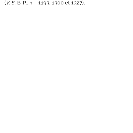
(
V. S.
B. P., n
1193, 1300 et 1327).