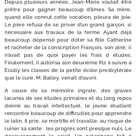
Depuis plu­sieurs années, Jean-​Marie vou­lait être
prêtre pour gagner beau­coup d’âmes. Sa mère,
quand elle connut cette voca­tion, pleu­ra de joie.
Le père refu­sa de se pri­ver d’un grand gar­çon, si
néces­saire aux tra­vaux de la ferme. Ayant déjà
beau­coup dépen­sé pour doter sa fille Catherine
et rache­ter de la conscrip­tion François, son aîné, il
n’avait pas de quoi payer les frais d études.
Finalement, il auto­ri­sa son deuxième fils à suivre à
Ecully les classes de la petite école pres­by­té­rale
que le curé, M. Balley, venait d’ouvrir.
A cause de sa mémoire ingrate, des graves
lacunes de ses études pri­maires et du long repos
don­né au tra­vail intel­lec­tuel, le jeune étu­diant
ren­contre beau­coup de dif­fi­cul­tés pour apprendre
le latin. Il prie, se mor­ti­fie et tra­vaille, au risque de
rui­ner sa san­té : les pro­grès sont presque nuls. Le