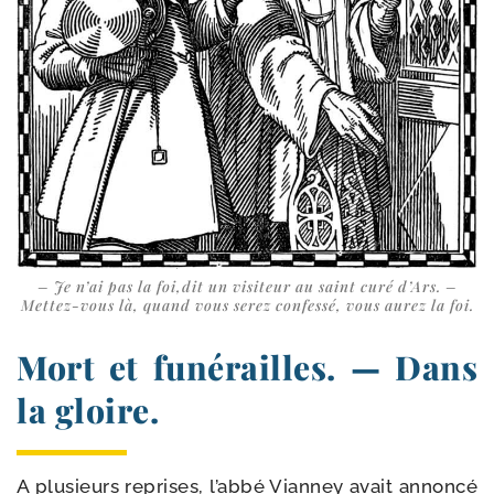
– Je n’ai pas la foi,dit un visi­teur au saint curé d’Ars. –
Mettez-​vous là, quand vous serez confes­sé, vous aurez la foi.
Mort et funérailles. — Dans
la gloire.
A plu­sieurs reprises, l’abbé Vianney avait annon­cé