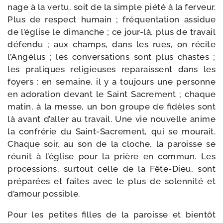
nage à la ver­tu, soit de la simple pié­té à la fer­veur.
Plus de res­pect humain ; fré­quen­ta­tion assi­due
de l’église le dimanche ; ce jour-​là, plus de tra­vail
défen­du ; aux champs, dans les rues, on récite
l’Angélus ; les conver­sa­tions sont plus chastes ;
les pra­tiques reli­gieuses repa­raissent dans les
foyers : en semaine, il y a tou­jours une per­sonne
en ado­ra­tion devant le Saint Sacre­ment ; chaque
matin, à la messe, un bon groupe de fidèles sont
là avant d’aller au tra­vail. Une vie nou­velle anime
la confré­rie du Saint-​Sacrement, qui se mou­rait.
Chaque soir, au son de la cloche, la paroisse se
réunit à l’église pour la prière en com­mun. Les
pro­ces­sions, sur­tout celle de la Fête-​Dieu, sont
pré­pa­rées et faites avec le plus de solen­ni­té et
d’amour possible.
Pour les petites filles de la paroisse et bien­tôt