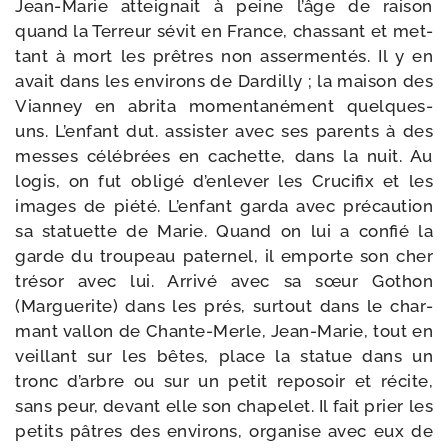
Jean-​Marie attei­gnait à peine l’âge de rai­son
quand la Terreur sévit en France, chas­sant et met­
tant à mort les prêtres non asser­mentés. Il y en
avait dans les envi­rons de Dardilly ; la mai­son des
Vianney en abri­ta momen­ta­né­ment quelques-​
uns. L’enfant dut. assis­ter avec ses parents à des
messes célé­brées en cachette, dans la nuit. Au
logis, on fut obli­gé d’enlever les Crucifix et les
images de pié­té. L’enfant gar­da avec pré­cau­tion
sa sta­tuette de Marie. Quand on lui a confié la
garde du trou­peau pater­nel, il emporte son cher
tré­sor avec lui. Arrivé avec sa sœur Gothon
(Marguerite) dans les prés, sur­tout dans le char­
mant val­lon de Chante-​Merle, Jean-​Marie, tout en
veillant sur les bêtes, place la sta­tue dans un
tronc d’arbre ou sur un petit repo­soir et récite,
sans peur, devant elle son cha­pe­let. Il fait prier les
petits pâtres des envi­rons, orga­nise avec eux de