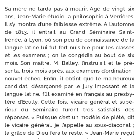
Sa mère ne tar­da pas à mou­rir. Agé de vingt-​six
ans, Jean-​Marie étu­die la phi­lo­so­phie à Verrières.
Il s’y mon­tra d’une fai­blesse extrême. A l’automne
de 1813, il entrait au Grand Séminaire Saint-​
Irénée, à Lyon, où son peu de connais­sance de la
langue latine lui fut fort nui­sible pour les classes
et les exa­mens ; on le congé­dia au bout de six
mois. Son maître, M. Balley, l’instruisit et le pré­
senta, trois mois après, aux exa­mens d’ordination :
nou­vel échec. Enfin, il obtint que le mal­heu­reux
can­di­dat, désar­çon­né par le jury impo­sant et la
langue latine, fût exa­mi­né en fran­çais au pres­by­
tère d’Ecully. Cette fois, vicaire géné­ral et supé­
rieur du Séminaire furent très satis­faits des
réponses. « Puisque c’est un modèle de pié­té, dit
le vicaire géné­ral, je l’appelle au sous-​diaconat ;
la grâce de Dieu fera le reste. » Jean-​Marie reçut