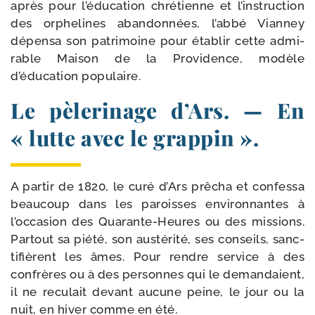
après pour l’édu­cation chré­tienne et l’instruction
des orphe­lines aban­don­nées, l’ab­bé Vianney
dépen­sa son patri­moine pour éta­blir cette admi­
rable Maison de la Providence, modèle
d’éducation populaire.
Le pèlerinage d’Ars. — En
« lutte avec le grappin ».
A par­tir de 1820, le curé d’Ars prê­cha et confes­sa
beau­coup dans les paroisses envi­ron­nantes à
l’occasion des Quarante-​Heures ou des mis­sions.
Partout sa pié­té, son aus­té­ri­té, ses conseils, sanc­
ti­fièrent les âmes. Pour rendre ser­vice à des
confrères ou à des per­sonnes qui le deman­daient,
il ne recu­lait devant aucune peine, le jour ou la
nuit, en hiver comme en été.