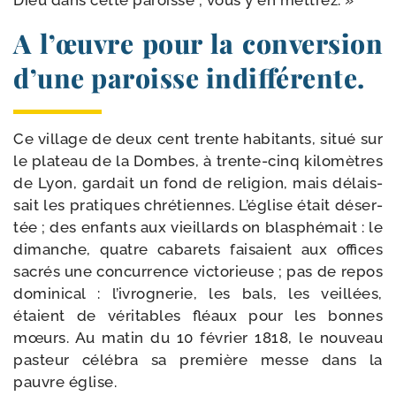
Dieu dans cette paroisse ; vous y en mettrez. »
A l’œuvre pour la conversion
d’une paroisse indifférente.
Ce vil­lage de deux cent trente habi­tants, situé sur
le pla­teau de la Dombes, à trente-​cinq kilo­mètres
de Lyon, gar­dait un fond de reli­gion, mais délais­
sait les pra­tiques chré­tiennes. L’église était déser­
tée ; des enfants aux vieillards on blas­phé­mait : le
dimanche, quatre caba­rets fai­saient aux offices
sacrés une concur­rence vic­torieuse ; pas de repos
domi­ni­cal : l’ivrognerie, les bals, les veillées,
étaient de véri­tables fléaux pour les bonnes
mœurs. Au matin du 10 février 1818, le nou­veau
pas­teur célé­bra sa pre­mière messe dans la
pauvre église.