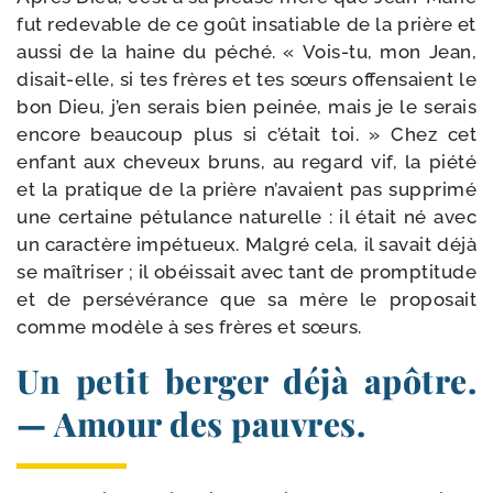
fut rede­vable de ce goût insa­tiable de la prière et
aus­si de la haine du péché. « Vois-​tu, mon Jean,
disait-​elle, si tes frères et tes sœurs offen­saient le
bon Dieu, j’en serais bien pei­née, mais je le serais
encore beau­coup plus si c’était toi. » Chez cet
enfant aux che­veux bruns, au regard vif, la pié­té
et la pra­tique de la prière n’avaient pas sup­pri­mé
une cer­taine pétu­lance natu­relle : il était né avec
un carac­tère impé­tueux. Malgré cela, il savait déjà
se maî­tri­ser ; il obéis­sait avec tant de promp­ti­tude
et de per­sé­vé­rance que sa mère le pro­po­sait
comme modèle à ses frères et sœurs.
Un petit berger déjà apôtre.
— Amour des pauvres.