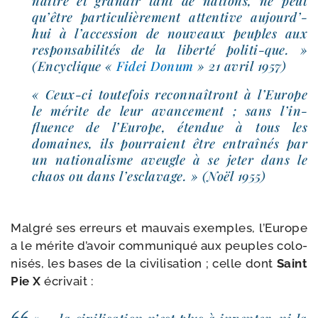
naître et gran­dir tant de nations, ne peut
qu’être par­ti­cu­liè­re­ment atten­tive aujourd’­
hui à l’ac­ces­sion de nou­veaux peuples aux
res­pon­sa­bi­li­tés de la liber­té politi-​que. »
(Encyclique «
Fidei Donum
» 21 avril 1957)
« Ceux-​ci tou­te­fois recon­naî­tront à l’Europe
le mérite de leur avan­ce­ment ; sans l’in­
fluence de l’Europe, éten­due à tous les
domaines, ils pour­raient être entraî­nés par
un natio­na­lisme aveugle à se jeter dans le
chaos ou dans l’es­cla­vage. » (Noël 1955)
Malgré ses erreurs et mau­vais exemples, l’Europe
a le mérite d’avoir com­mu­ni­qué aux peuples colo­
ni­sés, les bases de la civi­li­sa­tion ; celle dont
Saint
Pie X
écrivait :