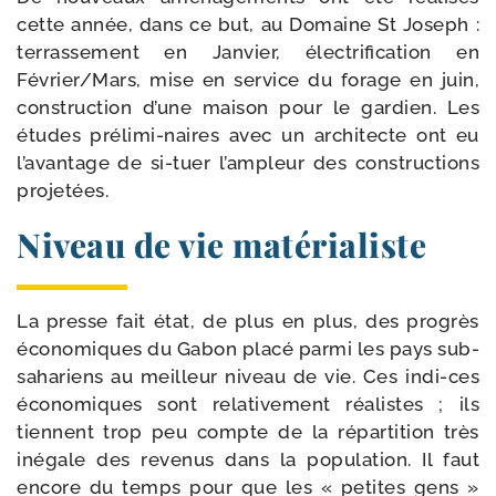
cette année, dans ce but, au Domaine St Joseph :
ter­ras­se­ment en Janvier, élec­tri­fi­ca­tion en
Février/​Mars, mise en ser­vice du forage en juin,
construc­tion d’une mai­son pour le gar­dien. Les
études prélimi-​naires avec un archi­tecte ont eu
l’avantage de si-​tuer l’ampleur des construc­tions
projetées.
Niveau de vie matérialiste
La presse fait état, de plus en plus, des pro­grès
éco­no­miques du Gabon pla­cé par­mi les pays sub-​
sahariens au meilleur niveau de vie. Ces indi-​ces
éco­no­miques sont rela­ti­ve­ment réa­listes ; ils
tiennent trop peu compte de la répar­ti­tion très
inégale des reve­nus dans la popu­la­tion. Il faut
encore du temps pour que les « petites gens »