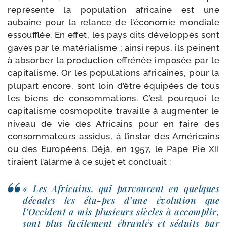
repré­sente la popu­la­tion afri­caine est une
aubaine pour la relance de l’économie mon­diale
essouf­flée. En effet, les pays dits déve­lop­pés sont
gavés par le maté­ria­lisme ; ain­si repus, ils peinent
à absor­ber la pro­duc­tion effré­née impo­sée par le
capi­ta­lisme. Or les popu­la­tions afri­caines, pour la
plu­part encore, sont loin d’être équi­pées de tous
les biens de consom­ma­tions. C’est pour­quoi le
capi­ta­lisme cos­mo­po­lite tra­vaille à aug­men­ter le
niveau de vie des Africains pour en faire des
consom­ma­teurs assi­dus, à l’instar des Américains
ou des Européens. Déjà, en 1957, le Pape Pie XII
tiraient l’alarme à ce sujet et concluait :
« Les Africains, qui par­courent en quelques
décades les éta-​pes d’une évo­lu­tion que
l’Occident a mis plu­sieurs siècles à accom­plir,
sont plus faci­le­ment ébran­lés et séduits par