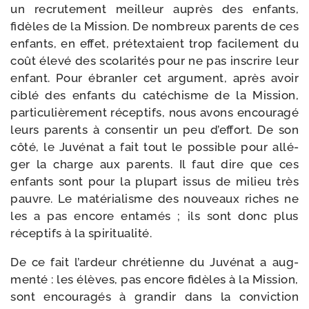
un recru­te­ment meilleur auprès des enfants,
fidèles de la Mission. De nom­breux parents de ces
enfants, en effet, pré­tex­taient trop faci­le­ment du
coût éle­vé des sco­la­ri­tés pour ne pas ins­crire leur
enfant. Pour ébran­ler cet argu­ment, après avoir
ciblé des enfants du caté­chisme de la Mission,
par­ti­cu­liè­re­ment récep­tifs, nous avons encou­ra­gé
leurs parents à consen­tir un peu d’effort. De son
côté, le Juvénat a fait tout le pos­sible pour allé­
ger la charge aux parents. Il faut dire que ces
enfants sont pour la plu­part issus de milieu très
pauvre. Le maté­ria­lisme des nou­veaux riches ne
les a pas encore enta­més ; ils sont donc plus
récep­tifs à la spiritualité.
De ce fait l’ardeur chré­tienne du Juvénat a aug­
men­té : les élèves, pas encore fidèles à la Mission,
sont encou­ra­gés à gran­dir dans la convic­tion