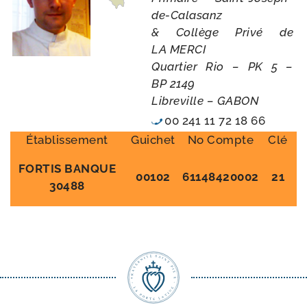
de-Calasanz
& Collège Privé de
LA MERCI
Quartier Rio – PK 5 –
BP 2149
Libreville – GABON
00 241 11 72 18 66
Établissement
Guichet
No Compte
Clé
FORTIS BANQUE
00102
61148420002
21
30488