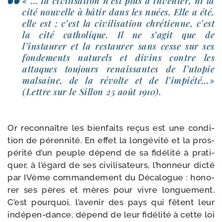
« … la civi­li­sa­tion n’est plus à inven­ter, ni la
cité nou­velle à bâtir dans les nuées. Elle a été,
elle est ; c’est la civi­li­sa­tion chré­tienne, c’est
la cité catho­lique. Il ne s’agit que de
l’instaurer et la res­tau­rer sans cesse sur ses
fon­de­ments natu­rels et divins contre les
attaques tou­jours renais­santes de l’utopie
mal­saine, de la révolte et de l’impiété…»
(Lettre sur le Sillon 25 août 1910).
Or recon­naître les bien­faits reçus est une condi­
tion de péren­ni­té. En effet la lon­gé­vi­té et la pros­
pé­ri­té d’un peuple dépend de sa fidé­li­té à pra­ti­
quer, à l’égard de ses civi­li­sa­teurs, l’honneur dic­té
par IVème com­man­de­ment du Décalogue : hono­
rer ses pères et mères pour vivre lon­gue­ment.
C’est pour­quoi, l’avenir des pays qui fêtent leur
indépen-​dance, dépend de leur fidé­li­té à cette loi