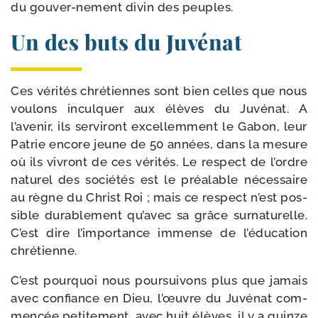
du gouver-​nement divin des peuples.
Un des buts du Juvénat
Ces véri­tés chré­tiennes sont bien celles que nous
vou­lons incul­quer aux élèves du Juvénat. A
l’avenir, ils ser­vi­ront excel­lem­ment le Gabon, leur
Patrie encore jeune de 50 années, dans la mesure
où ils vivront de ces véri­tés. Le res­pect de l’ordre
natu­rel des socié­tés est le préa­lable néces­saire
au règne du Christ Roi ; mais ce res­pect n’est pos­
sible dura­ble­ment qu’avec sa grâce sur­na­tu­relle.
C’est dire l’importance immense de l’éducation
chrétienne.
C’est pour­quoi nous pour­sui­vons plus que jamais
avec confiance en Dieu, l’œuvre du Juvénat com­
men­cée peti­te­ment, avec huit élèves, il y a quinze