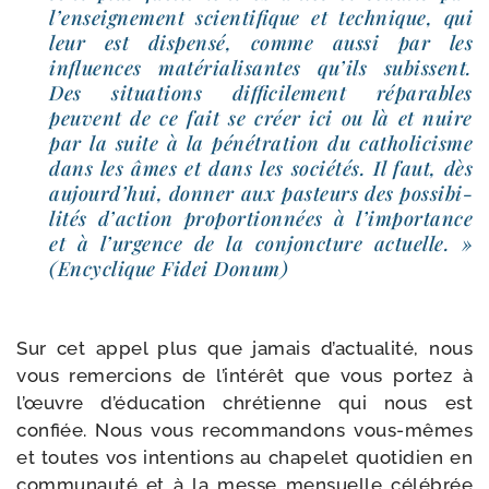
l’en­sei­gne­ment scien­ti­fique et tech­nique, qui
leur est dis­pen­sé, comme aus­si par les
influences maté­ria­li­santes qu’ils subissent.
Des situa­tions dif­fi­ci­le­ment répa­rables
peuvent de ce fait se créer ici ou là et nuire
par la suite à la péné­tra­tion du catho­li­cisme
dans les âmes et dans les socié­tés. Il faut, dès
aujourd’hui, don­ner aux pas­teurs des pos­si­bi­
li­tés d’ac­tion pro­por­tion­nées à l’im­por­tance
et à l’ur­gence de la conjonc­ture actuelle. »
(Encyclique Fidei Donum)
Sur cet appel plus que jamais d’actualité, nous
vous remer­cions de l’intérêt que vous por­tez à
l’œuvre d’éducation chré­tienne qui nous est
confiée. Nous vous recom­man­dons vous-​mêmes
et toutes vos inten­tions au cha­pe­let quo­ti­dien en
com­mu­nau­té et à la messe men­suelle célé­brée