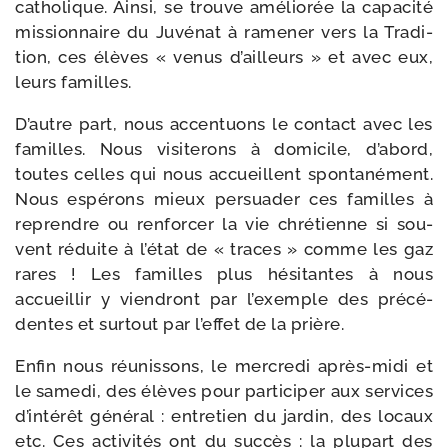
catho­lique. Ainsi, se trouve amé­lio­rée la capa­ci­té
mis­sion­naire du Juvénat à rame­ner vers la Tradi-​
tion, ces élèves « venus d’ailleurs » et avec eux,
leurs familles.
D’autre part, nous accen­tuons le contact avec les
familles. Nous visi­te­rons à domi­cile, d’abord,
toutes celles qui nous accueillent spon­ta­né­ment.
Nous espé­rons mieux per­sua­der ces familles à
reprendre ou ren­for­cer la vie chré­tienne si sou­
vent réduite à l’état de « traces » comme les gaz
rares ! Les familles plus hési­tantes à nous
accueillir y vien­dront par l’exemple des pré­cé­
dentes et sur­tout par l’effet de la prière.
Enfin nous réunis­sons, le mer­cre­di après-​midi et
le same­di, des élèves pour par­ti­ci­per aux ser­vices
d’intérêt géné­ral : entre­tien du jar­din, des locaux
etc. Ces acti­vi­tés ont du suc­cès : la plu­part des