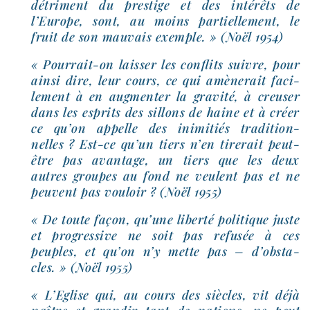
détri­ment du pres­tige et des inté­rêts de
l’Europe, sont, au moins par­tiel­le­ment, le
fruit de son mau­vais exemple. » (Noël 1954)
« Pourrait-​on lais­ser les conflits suivre, pour
ain­si dire, leur cours, ce qui amè­ne­rait faci­
le­ment à en aug­men­ter la gra­vi­té, à creu­ser
dans les esprits des sillons de haine et à créer
ce qu’on appelle des ini­mi­tiés tra­di­tion­
nelles ? Est-​ce qu’un tiers n’en tire­rait peut-​
être pas avan­tage, un tiers que les deux
autres groupes au fond ne veulent pas et ne
peuvent pas vou­loir ? (Noël 1955)
« De toute façon, qu’une liber­té poli­tique juste
et pro­gres­sive ne soit pas refu­sée à ces
peuples, et qu’on n’y mette pas – d’obsta-​
cles. » (Noël 1955)
« L’Eglise qui, au cours des siècles, vit déjà