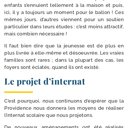
enfants s’ennuient tel­le­ment à la mai­son et puis,
ici, il y a tou­jours un moment pour le bal­lon ! Ces
mêmes jours, d’autres viennent pour un sou­tien
par­ti­cu­lier dans leurs études : c’est moins attrac­tif,
mais com­bien nécessaire !
Il faut bien dire que la jeu­nesse est de plus en
plus livrée à elle-​même et désoeu­vrée. Les vraies
familles sont rares ; dans la plu­part des cas, les
foyers sont écla­tés, quand ils ont existé.
Le projet d’internat
C’est pour­quoi, nous conti­nuons d’espérer que la
Providence nous don­ne­ra les moyens de réa­li­ser
l’internat sco­laire que nous projetons.
De nou­veaux amé­na­ge­ments ont été réa­li­sés