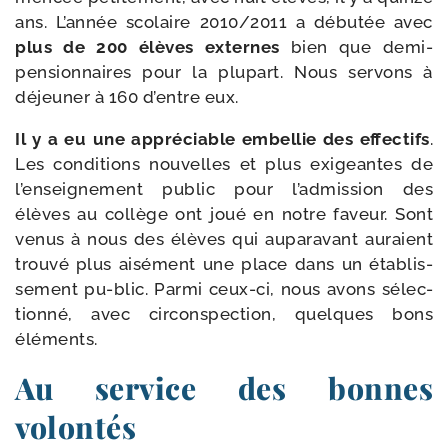
ans. L’année sco­laire 2010/​2011 a débu­tée avec
plus de 200 élèves externes
bien que demi-​
pensionnaires pour la plu­part. Nous ser­vons à
déjeu­ner à 160 d’entre eux.
Il y a eu une appré­ciable embel­lie des effec­tifs
.
Les condi­tions nou­velles et plus exi­geantes de
l’enseignement public pour l’admission des
élèves au col­lège ont joué en notre faveur. Sont
venus à nous des élèves qui aupa­ra­vant auraient
trou­vé plus aisé­ment une place dans un éta­blis­
se­ment pu-​blic. Parmi ceux-​ci, nous avons sélec­
tion­né, avec cir­cons­pec­tion, quelques bons
éléments.
Au service des bonnes
volontés