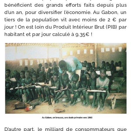
béné­fi­cient des grands efforts faits depuis plus
d’un an, pour diver­si­fier l’économie. Au Gabon, un
tiers de la popu­la­tion vit avec moins de 2 € par
jour ! On est loin du Produit Intérieur Brut (PIB) par
habi­tant et par jour cal­cu­lé à 9,35€ !
D’autre part, le mil­liard de consom­ma­teurs que