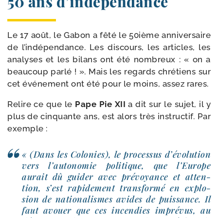
50 ans d’indépendance
Le 17 août, le Gabon a fêté le 50ième anni­ver­saire
de l’indépendance. Les dis­cours, les articles, les
ana­lyses et les bilans ont été nom­breux : « on a
beau­coup par­lé ! ». Mais les regards chré­tiens sur
cet évé­ne­ment ont été pour le moins, assez rares.
Relire ce que le
Pape Pie XII
a dit sur le sujet, il y
plus de cin­quante ans, est alors très ins­truc­tif. Par
exemple :
« (Dans les Colonies), le pro­ces­sus d’é­vo­lu­tion
vers l’au­to­no­mie poli­tique, que l’Europe
aurait dû gui­der avec pré­voyance et atten­
tion, s’est rapi­de­ment trans­for­mé en explo­
sion de natio­na­lismes avides de puis­sance. Il
faut avouer que ces incen­dies impré­vus, au