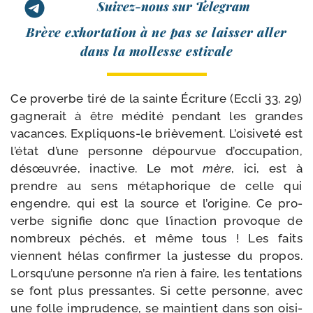
Suivez-nous sur Telegram
Brève exhor­ta­tion à ne pas se lais­ser aller
dans la mol­lesse estivale
Ce pro­verbe tiré de la sainte Écriture (Eccli 33, 29)
gagne­rait à être médi­té pen­dant les grandes
vacances. Expliquons-​le briè­ve­ment. L’oisiveté est
l’état d’une per­sonne dépour­vue d’occupation,
dés­œu­vrée, inac­tive. Le mot
mère
, ici, est à
prendre au sens méta­pho­rique de celle qui
engendre, qui est la source et l’origine. Ce pro­
verbe signi­fie donc que l’inaction pro­voque de
nom­breux péchés, et même tous ! Les faits
viennent hélas confir­mer la jus­tesse du pro­pos.
Lorsqu’une per­sonne n’a rien à faire, les ten­ta­tions
se font plus pres­santes. Si cette per­sonne, avec
une folle impru­dence, se main­tient dans son oisi­