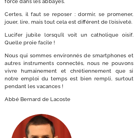
force dans les abbayes.
Certes, il faut se repo­ser : dor­mir, se pro­me­ner,
jouer, lire, mais tout cela est dif­fé­rent de l’oisiveté.
Lucifer jubile lorsqu’il voit un catho­lique oisif.
Quelle proie facile !
Nous qui sommes envi­ron­nés de smart­phones et
autres ins­tru­ments connec­tés, nous ne pou­vons
vivre humai­ne­ment et chré­tien­ne­ment que si
notre emploi du temps est bien rem­pli, sur­tout
pen­dant les vacances !
Abbé Bernard de Lacoste