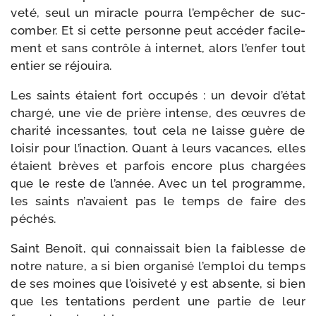
ve­té, seul un miracle pour­ra l’empêcher de suc­
com­ber. Et si cette per­sonne peut accé­der faci­le­
ment et sans contrôle à inter­net, alors l’enfer tout
entier se réjouira.
Les saints étaient fort occu­pés : un devoir d’état
char­gé, une vie de prière intense, des œuvres de
cha­ri­té inces­santes, tout cela ne laisse guère de
loi­sir pour l’inaction. Quant à leurs vacances, elles
étaient brèves et par­fois encore plus char­gées
que le reste de l’année. Avec un tel pro­gramme,
les saints n’avaient pas le temps de faire des
péchés.
Saint Benoît, qui connais­sait bien la fai­blesse de
notre nature, a si bien orga­ni­sé l’emploi du temps
de ses moines que l’oisiveté y est absente, si bien
que les ten­ta­tions perdent une par­tie de leur