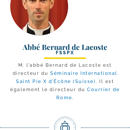
Abbé Bernard de Lacoste
FSSPX
M. l’ab­bé Bernard de Lacoste est
direc­teur du
Séminaire International
Saint Pie X d’Écône (Suisse)
. Il est
éga­le­ment le direc­teur du
Courrier de
Rome
.