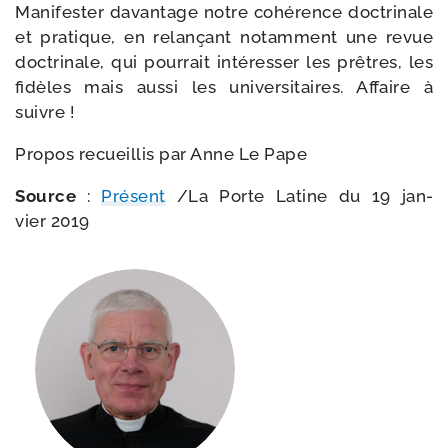
Manifester davan­tage notre cohé­rence doc­tri­nale
et pra­tique, en relan­çant notam­ment une revue
doc­tri­nale, qui pour­rait inté­res­ser les prêtres, les
fidèles mais aus­si les uni­ver­si­taires. Affaire à
suivre !
Propos recueillis par Anne Le Pape
Source
:
Présent
/​La Porte Latine du 19 jan­
vier 2019