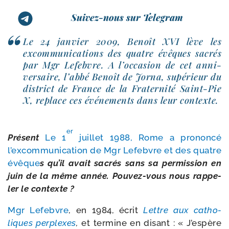
Suivez-nous sur Telegram
Le 24 jan­vier 2009, Benoît XVI lève les
excom­mu­ni­ca­tions des quatre évêques sacrés
par Mgr Lefebvre. A l’occasion de cet anni­
ver­saire, l’abbé Benoît de Jorna, supé­rieur du
dis­trict de France de la Fraternité Saint-​Pie
X, replace ces évé­ne­ments dans leur contexte.
er
Présent
Le 1
juillet 1988, Rome a pro­non­cé
l’excommunication de Mgr Lefebvre et des quatre
évêque
s qu’il avait sacrés sans sa per­mis­sion en
juin de la même année. Pouvez-​vous nous rap­pe­
ler le contexte ?
Mgr Lefebvre
, en 1984, écrit
Lettre aux catho­
liques per­plexes
,
et ter­mine en disant : « J’espère