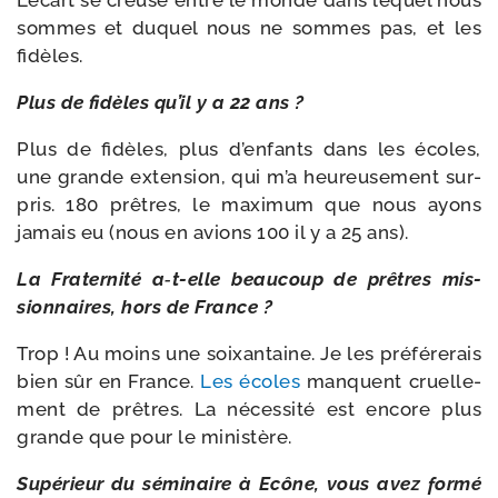
L’écart se creuse entre le monde dans lequel nous
sommes et duquel nous ne sommes pas, et les
fidèles.
Plus de fidèles qu’il y a 22 ans ?
Plus de fidèles, plus d’enfants dans les écoles,
une grande exten­sion, qui m’a heu­reu­se­ment sur­
pris. 180 prêtres, le maxi­mum que nous ayons
jamais eu (nous en avions 100 il y a 25 ans).
La Fraternité a‑t-​elle beau­coup de prêtres mis­
sion­naires, hors de France ?
Trop ! Au moins une soixan­taine. Je les pré­fé­re­rais
bien sûr en France.
Les écoles
manquent cruel­le­
ment de prêtres. La néces­si­té est encore plus
grande que pour le ministère.
Supérieur du sémi­naire à Ecône, vous avez for­mé