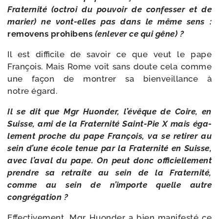
Fraternité (octroi du pou­voir de confes­ser et de
marier) ne vont-​elles pas dans le même sens :
remo­vens pro­hi­bens
(enle­ver ce qui gêne) ?
Il est dif­fi­cile de savoir ce que veut le pape
François. Mais Rome voit sans doute cela comme
une façon de mon­trer sa bien­veillance à
notre égard.
Il se dit que Mgr Huonder, l’évêque de Coire, en
Suisse, ami de la Fraternité Saint-​Pie X mais éga­
le­ment proche du pape François, va se reti­rer au
sein d’une école tenue par la Fraternité en Suisse,
avec l’aval du pape. On peut donc offi­ciel­le­ment
prendre sa retraite au sein de la Fraternité,
comme au sein de n’importe quelle autre
congrégation ?
Effectivement, Mgr Huonder a bien mani­fes­té ce