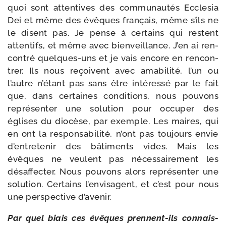
quoi sont atten­tives des com­mu­nau­tés Ecclesia
Dei et même des évêques fran­çais, même s’ils ne
le disent pas. Je pense à cer­tains qui res­tent
atten­tifs, et même avec bien­veillance. J’en ai ren­
con­tré quelques-​uns et je vais encore en ren­con­
trer. Ils nous reçoivent avec ama­bi­li­té, l’un ou
l’autre n’étant pas sans être inté­res­sé par le fait
que, dans cer­taines condi­tions, nous pou­vons
repré­sen­ter une solu­tion pour occu­per des
églises du dio­cèse, par exemple. Les maires, qui
en ont la res­pon­sa­bi­li­té, n’ont pas tou­jours envie
d’entretenir des bâti­ments vides. Mais les
évêques ne veulent pas néces­sai­re­ment les
désaf­fec­ter. Nous pou­vons alors repré­sen­ter une
solu­tion. Certains l’envisagent, et c’est pour nous
une pers­pec­tive d’avenir.
Par quel biais ces évêques prennent-​ils connais­