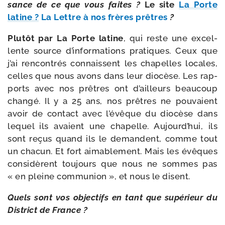
sance de ce que vous faites ?
Le site
La Porte
latine ?
La Lettre à nos frères prêtres
?
Plutôt par La Porte latine
, qui reste une excel­
lente source d’informations pra­tiques. Ceux que
j’ai ren­con­trés connaissent les cha­pelles locales,
celles que nous avons dans leur dio­cèse. Les rap­
ports avec nos prêtres ont d’ailleurs beau­coup
chan­gé. Il y a 25 ans, nos prêtres ne pou­vaient
avoir de contact avec l’évêque du dio­cèse dans
lequel ils avaient une cha­pelle. Aujourd’hui, ils
sont reçus quand ils le demandent, comme tout
un cha­cun. Et fort aima­ble­ment. Mais les évêques
consi­dèrent tou­jours que nous ne sommes pas
« en pleine com­mu­nion », et nous le disent.
Quels sont vos objec­tifs en tant que supé­rieur du
District de France ?