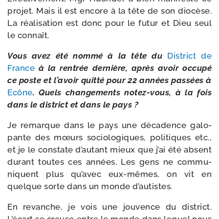
pro­jet. Mais il est encore à la tête de son dio­cèse.
La réa­li­sa­tion est donc pour le futur et Dieu seul
le connaît.
Vous avez été nom­mé à la tête du
District de
France
à la ren­trée der­nière, après avoir occu­pé
ce poste et l’avoir quit­té pour 22 années pas­sées à
Ecône
. Quels chan­ge­ments notez-​vous, à la fois
dans le dis­trict et dans le pays ?
Je remarque dans le pays une déca­dence galo­
pante des mœurs socio­lo­giques, poli­tiques etc.,
et je le constate d’autant mieux que j’ai été absent
durant toutes ces années. Les gens ne com­mu­
niquent plus qu’avec eux-​mêmes, on vit en
quelque sorte dans un monde d’autistes.
En revanche, je vois une jou­vence du dis­trict.