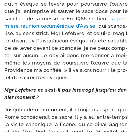
qu’un évêque se lève­ra pour pour­suivre l’œuvre
que j’ai entre­prise et sau­ver le sacer­doce pour le
sacri­fice de la messe. » En 1986 se tient
la pre­
mière réunion œcu­mé­nique d’Assise
, qui scan­da­
lise, au sens strict, Mgr Lefebvre, et celui-​ci réagit
en disant : « Puisqu’aucun évêque n’a été capable
de se lever devant ce scan­dale, je ne peux comp­
ter sur aucun. Je devrai donc me don­ner à moi-​
même les moyens de pour­suivre l’œuvre que la
Providence m’a confiée. » Il va alors nour­rir le pro­
jet de sacrer des évêques.
Mgr Lefebvre ne s’est-il pas inter­ro­gé jusqu’au der­
nier moment ?
Jusqu’au der­nier moment, il a tou­jours espé­ré que
Rome concé­de­rait ce sacre. Il y a eu entre-​temps
la visite cano­nique, à Ecône, du car­di­nal Gagnon
et de Mgr Perl (qui est mort le 21 juillet de