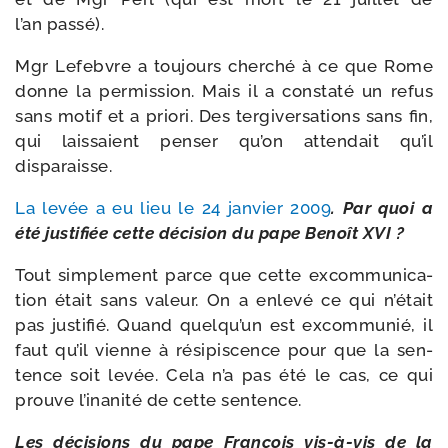
l’an passé).
Mgr Lefebvre a tou­jours cher­ché à ce que Rome
donne la per­mis­sion. Mais il a consta­té un refus
sans motif et a prio­ri. Des ter­gi­ver­sa­tions sans fin,
qui lais­saient pen­ser qu’on atten­dait qu’il
disparaisse.
La levée a eu lieu le 24 jan­vier 2009
. Par quoi a
été jus­ti­fiée cette déci­sion du pape Benoît XVI ?
Tout sim­ple­ment parce que cette excom­mu­ni­ca­
tion était sans valeur. On a enle­vé ce qui n’était
pas jus­ti­fié. Quand quelqu’un est excom­mu­nié, il
faut qu’il vienne à rési­pis­cence pour que la sen­
tence soit levée. Cela n’a pas été le cas, ce qui
prouve l’inanité de cette sentence.
Les déci­sions du pape François vis-​à-​vis de la