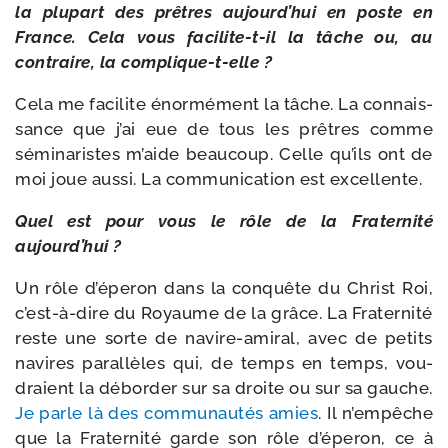
la plu­part des prêtres aujourd’hui en poste en
France. Cela vous facilite-​t-​il la tâche ou, au
contraire, la complique-t-elle ?
Cela me faci­lite énor­mé­ment la tâche. La connais­
sance que j’ai eue de tous les prêtres comme
sémi­na­ristes m’aide beau­coup. Celle qu’ils ont de
moi joue aus­si. La com­mu­ni­ca­tion est excellente.
Quel est pour vous le rôle de la Fraternité
aujourd’hui ?
Un rôle d’éperon dans la conquête du Christ Roi,
c’est-à-dire du Royaume de la grâce. La Fraternité
reste une sorte de navire-​amiral, avec de petits
navires paral­lèles qui, de temps en temps, vou­
draient la débor­der sur sa droite ou sur sa gauche.
Je parle là des com­mu­nau­tés amies
. Il n’empêche
que la Fraternité garde son rôle d’éperon, ce à