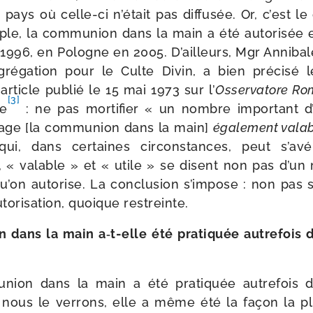
pays où celle-​ci n’était pas dif­fu­sée. Or, c’est le
ple, la com­mu­nion dans la main a été auto­ri­sée 
1996, en Pologne en 2005. D’ailleurs, Mgr Annibal
régation pour le Culte Divin, a bien pré­ci­sé l
rticle publié le 15 mai 1973 sur l’
Osservatore R
[3]
me
: ne pas mor­ti­fier « un nombre impor­tant 
age [la com­mu­nion dans la main]
éga­le­ment vala
qui, dans cer­taines cir­cons­tances, peut s’a
r, « valable » et « utile » se disent non pas d’un 
u’on auto­rise. La conclu­sion s’impose : non pas s
to­ri­sa­tion, quoique restreinte.
 dans la main a‑t-​elle été pra­ti­quée autre­fois 
­nion dans la main a été pra­ti­quée autre­fois d
 nous le ver­rons, elle a même été la façon la 