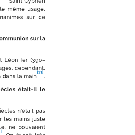
e
, Saint Cyprien
 le même usage.
una­nimes sur ce
com­mu­nion sur la
nt Léon Ier (390–
ages, cepen­dant,
[11]
n dans la main
.
cles était-​il le
ècles n’était pas
r les mains juste
e, ne pou­vaient
3]