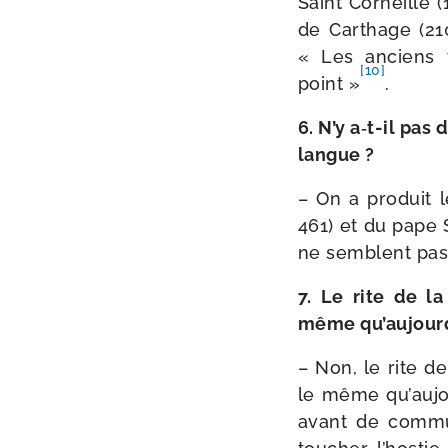
Saint Corneille 
de Carthage (21
« Les anciens t
[10]
point »
.
6. N’y a‑t-​il pa
langue ?
– On a pro­duit 
461) et du pape 
ne semblent pas 
7. Le rite de la
même qu’aujourd
– Non, le rite d
le même qu’aujou
avant de com­mu