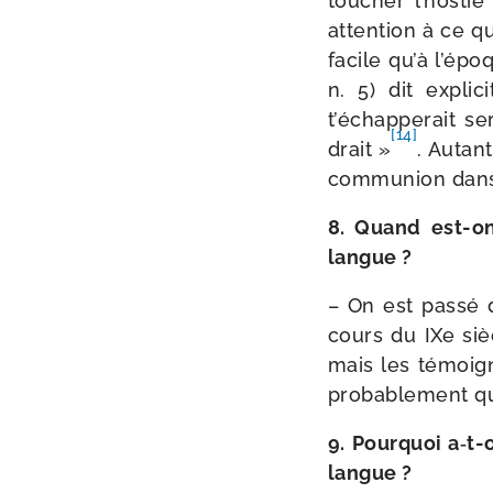
tou­cher l’hosti
atten­tion à ce q
facile qu’à l’épo
n. 5) dit expli­
t’échapperait s
[14]
drait »
. Autant
com­mu­nion dan
8. Quand est-​o
langue ?
– On est pas­sé 
cours du IXe siè
mais les témoi­g
pro­ba­ble­ment q
9. Pourquoi a‑t-
langue ?