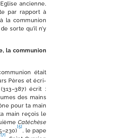
l’Eglise ancienne,
te par rap­port à
 à la com­mu­nion
de sorte qu’il n’y
e, la com­mu­nion
om­mu­nion était
rs Pères et écri­
(313–387) écrit :
paumes des mains
trône pour ta main
 ta main reçois le
quième
Catéchèse
[5]
55–230)
, le pape
[7]