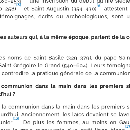
(180–253)
, une ins­crip­tion du début du IIIe siècl
[8]
[9]
0–258)
et Saint Augustin (354–430)
attestent
émoi­gnages, écrits ou archéo­lo­giques, sont 
s des auteurs qui, à la même époque, parlent de la 
les noms de Saint Basile (329–379), du pape Sai
Saint Grégoire le Grand (540–604). Leurs témoi­gn
contre­dire la pra­tique géné­rale de la com­mu­nio
 com­mu­nion dans la main dans les pre­miers siè
’hui ?
e la com­mu­nion dans la main dans les pre­miers si
rd’hui. Anciennement, les laïcs devaient se lave
[12]
­nier
. De plus les femmes, au moins en Gaul
[1