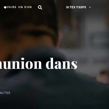
FAIRE UN DON
SITES FSSPX
munion dans
INUTES