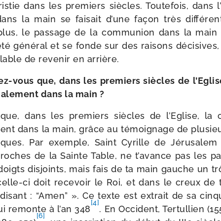
ristie dans les pre­miers siècles. Toutefois, dans 
ans la main se fai­sait d’une façon très dif­fé­ren
plus, le pas­sage de la com­mu­nion dans la main
té géné­ral et se fonde sur des rai­sons déci­sives, 
able de reve­nir en arrière.
-​vous que, dans les pre­miers siècles de l’Eglis
ma­le­ment dans la main ?
ue, dans les pre­miers siècles de l’Eglise, la c
ment dans la main, grâce au témoi­gnage de plu­sieu
­tiques. Par exemple, Saint Cyrille de Jérusalem 
proches de la Sainte Table, ne t’avance pas les 
doigts dis­joints, mais fais de ta main gauche un 
elle-​ci doit rece­voir le Roi, et dans le creux de
 disant : “Amen” ». Ce texte est extrait de sa cin­
[4]
qui remonte à l’an 348
. En Occident, Tertullien (1
[6]