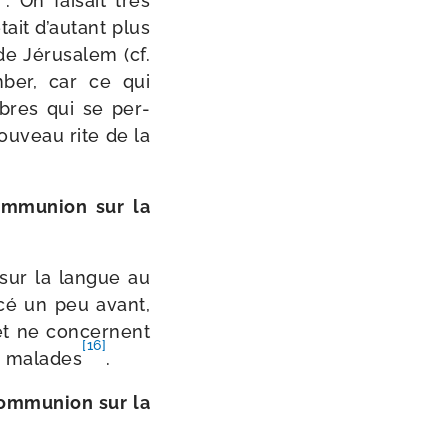
. On fai­sait très
tait d’autant plus
 de Jérusalem (cf.
m­ber, car ce qui
bres qui se per­
nou­veau rite de la
m­mu­nion sur la
 sur la langue au
­cé un peu avant,
 et ne concernent
[16]
ux malades
.
om­mu­nion sur la