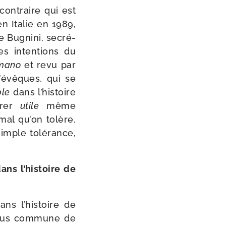
 contraire qui est
en Italie en 1989,
e Bugnini, secré­
es inten­tions du
omano
et revu par
d’évêques, qui se
ble
dans l’histoire
vérer
utile
même
mal qu’on tolère,
imple tolé­rance,
dans l’histoire de
ans l’histoire de
plus com­mune de