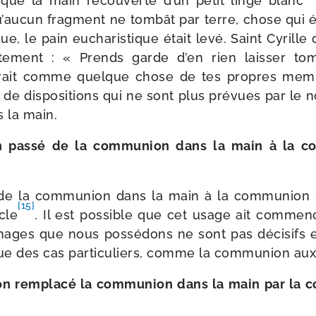
e que la main recou­verte d’un petit linge blanc
u’aucun frag­ment ne tom­bât par terre, chose qui é
que, le pain eucha­ris­tique était levé. Saint Cyrille
ci­te­ment : « Prends garde d’en rien lais­ser to
erait comme quelque chose de tes propres mem
 de dis­po­si­tions qui ne sont plus pré­vues par le 
s la main.
n pas­sé de la com­mu­nion dans la main à la co
de la com­mu­nion dans la main à la com­mu­nion
[15]
cle
. Il est pos­sible que cet usage ait com­men
nages que nous pos­sé­dons ne sont pas déci­sifs
ue des cas par­ti­cu­liers, comme la com­mu­nion a
​on rem­pla­cé la com­mu­nion dans la main par la c