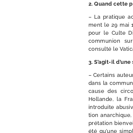
2. Quand cette pr
– La pra­tique ac
ment le 29 mai 1
pour le Culte D
com­mu­nion su
consul­té le Vati
3. S’agit-il d’un
– Certains auteur
dans la com­mu­n
cause des cir­co
Hollande, la Fr
intro­duite abu­s
tion anar­chique, 
pré­ta­tion bien­v
été qu’une simpl