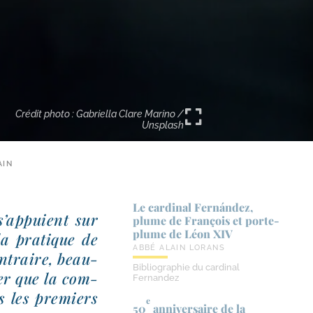
Crédit photo : Gabriella Clare Marino /
Unsplash
AIN
Le cardinal Fernández,
 s’appuient sur
plume de François et porte-​
plume de Léon XIV
la pra­tique de
ABBÉ ALAIN LORANS
ontraire, beau­
Bibliographie du cardinal
ver que la com­
Fernandez
 les pre­miers
e
50
anniversaire de la