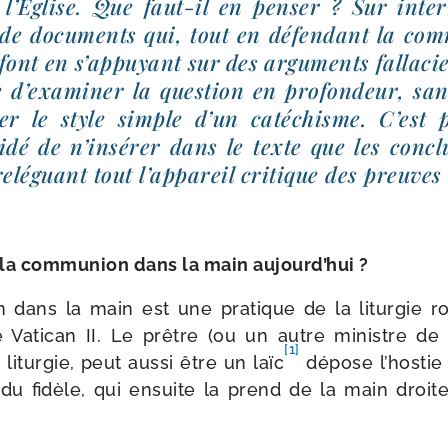
 l’Eglise. Que faut-​il en pen­ser ? Sur inte
de docu­ments qui, tout en défen­dant la com
 font en s’appuyant sur des argu­ments fal­la­ci
e d’examiner la ques­tion en pro­fon­deur, s
ner le style simple d’un caté­chisme. C’est 
­dé de n’insérer dans le texte que les conclu
relé­guant tout l’appareil cri­tique des preuves
 la com­mu­nion dans la main aujourd’hui ?
 dans la main est une pra­tique de la litur­gie 
 Vatican II. Le prêtre (ou un autre ministre de l
[1]
litur­gie, peut aus­si être un laïc
dépose l’hostie
u fidèle, qui ensuite la prend de la main droite