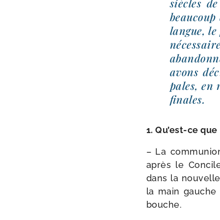
siècles de
beau­coup 
langue, le
néces­sair
aban­don­
avons déci
pales, en 
finales.
1. Qu’est-ce que
– La com­mu­nion
après le Concile
dans la nou­velle 
la main gauche d
bouche.