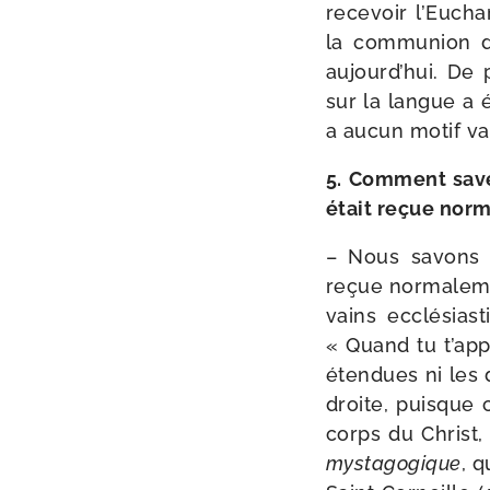
rece­voir l’Eucha
la com­mu­nion d
aujourd’hui. De 
sur la langue a é
a aucun motif val
5. Comment savez
était reçue nor­
– Nous savons q
reçue nor­ma­le­
vains ecclé­sias
« Quand tu t’ap
éten­dues ni les 
droite, puisque c
corps du Christ,
mys­ta­go­gique
, 