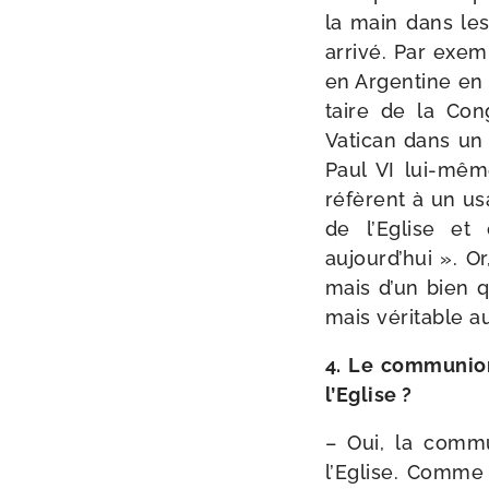
la main dans les 
arri­vé. Par exem
en Argentine en 
taire de la Cong
Vatican dans un a
Paul VI lui-​mê
réfèrent à un us
de l’Eglise et 
aujourd’hui ». O
mais d’un bien q
mais véri­table au
4. Le com­mu­nion
l’Eglise ?
– Oui, la com­mu
l’Eglise. Comme