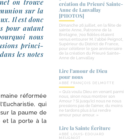
r­net on trouve
création du Prieuré Sainte-​
­mu­nion sur la
Anne de Lanvallay
[PHOTOS]
eux. Il est donc
Dimanche 26 juillet, en la fête de
ans pour autant
sainte Anne, Patronne de la
pour­quoi nous
Bretagne, 700 fidèles étaient
venus entourer M. l'abbé Peignot,
­sions prin­ci­
Supérieur du District de France,
pour célébrer le 50e anniversaire
 dans les notes
de la création du Prieuré Sainte-
Anne de Lanvallay
Lire l’amour de Dieu
pour nous
ABBÉ FRANÇOIS DELMOTTE
« Qu’a voulu Dieu en venant parmi
romaine réfor­mée
nous, sinon nous montrer son
Amour ? Si jusqu’ici nous ne nous
’Eucharistie, qui
pressions pas de l’aimer, du moins
ne tardons plus à lui rendre
 sur la paume de
amour pour amour. »
 et la porte à la
Lire la Sainte Écriture
ABBÉ LOUIS-EDOUARD
MEUGNIOT