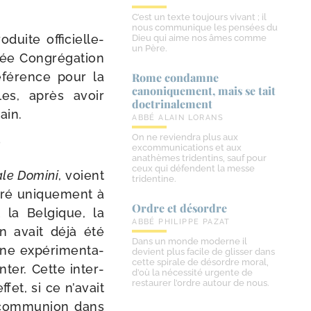
C’est un texte toujours vivant ; il
nous communique les pensées du
uite offi­ciel­le­
Dieu qui aime nos âmes comme
un Père.
rée Congrégation
­fé­rence pour la
Rome condamne
canoniquement, mais se tait
es, après avoir
doctrinalement
main.
ABBÉ ALAIN LORANS
On ne reviendra plus aux
?
excommunications et aux
anathèmes tridentins, sauf pour
ceux qui défendent la messe
le Domini
, voient
tridentine.
ré uni­que­ment à
Ordre et désordre
t la Belgique, la
ABBÉ PHILIPPE PAZAT
n avait déjà été
Dans un monde moderne il
ne expé­ri­men­ta­
devient plus facile de glisser dans
cette spirale de désordre moral,
n­ter. Cette inter­
d’où la nécessité urgente de
restaurer l’ordre autour de nous.
ffet, si ce n’avait
 com­mu­nion dans