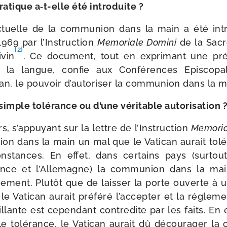
a­tique a‑t-​elle été introduite ?
tuelle de la com­mu­nion dans la main a été intro­d
969 par l’Instruction
Memoriale Domini
de la Sac
[2]
ivin
. Ce docu­ment, tout en expri­mant une pré
r la langue, confie aux Conférences Episcopal
can, le pou­voir d’autoriser la com­mu­nion dans la 
e simple tolé­rance ou d’une véri­table autorisation 
s, s’appuyant sur la lettre de l’Instruction
Memoria
ion dans la main un mal que le Vatican aurait tolé­
ns­tances. En effet, dans cer­tains pays (sur­tou
ance et l’Allemagne) la com­mu­nion dans la mai
i­ve­ment. Plutôt que de lais­ser la porte ouverte à u
le Vatican aurait pré­fé­ré l’accepter et la régle­me
eillante est cepen­dant contre­dite par les faits. En e
e tolé­rance, le Vatican aurait dû décou­ra­ger la