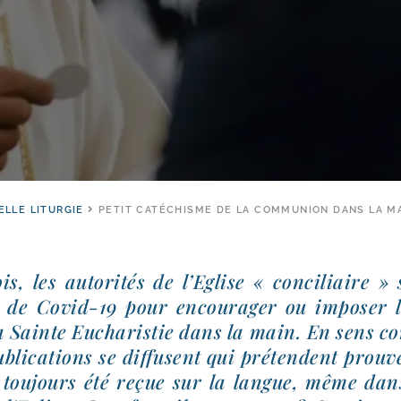
ELLE LITURGIE
PETIT CATÉCHISME DE LA COMMUNION DANS LA M
s, les auto­ri­tés de l’Eglise « conci­liaire »
 de Covid-​19 pour encou­ra­ger ou impo­ser 
la Sainte Eucharistie dans la main. En sens c
bli­ca­tions se dif­fusent qui pré­tendent prou­
tou­jours été reçue sur la langue, même dans