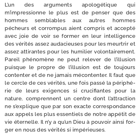
L’un des argu­ments apo­lo­gé­tique qui
m’impressionne le plus est de pen­ser que des
hommes sem­blables aux autres hommes
pécheurs et cor­rom­pus aient com­pris et accep­té
avec joie de voir se for­mer en leur intel­li­gence
des véri­tés assez auda­cieuses pour les meur­trir et
assez atti­rantes pour les humi­lier volon­tai­re­ment.
Pareil phé­no­mène ne peut rele­ver de l’illusion
puisque le propre de l’illusion est de tou­jours
conten­ter et de ne jamais mécon­ten­ter. Il faut que
le cercle de ces véri­tés, une fois pas­sé la péri­phé­
rie de leurs exi­gences si cru­ci­fiantes pour la
nature, com­prennent un centre dont l’attraction
ne s’explique que par son exacte cor­res­pon­dance
aux appels les plus essen­tiels de notre appé­tit de
vie éter­nelle. Il n’y a qu’un Dieu à pou­voir ain­si for­
ger en nous des véri­tés si impérieuses.