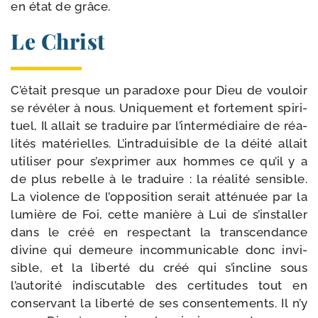
en état de grâce.
Le Christ
C’était presque un para­doxe pour Dieu de vou­loir
se révé­ler à nous. Uniquement et for­te­ment spi­ri­
tuel, Il allait se tra­duire par l’intermédiaire de réa­
li­tés maté­rielles. L’intraduisible de la déi­té allait
uti­li­ser pour s’exprimer aux hommes ce qu’il y a
de plus rebelle à le tra­duire : la réa­li­té sen­sible.
La vio­lence de l’opposition serait atté­nuée par la
lumière de Foi, cette manière à Lui de s’installer
dans le créé en res­pec­tant la trans­cen­dance
divine qui demeure incom­mu­ni­cable donc invi­
sible, et la liber­té du créé qui s’incline sous
l’autorité indis­cu­table des cer­ti­tudes tout en
conser­vant la liber­té de ses consen­te­ments. Il n’y