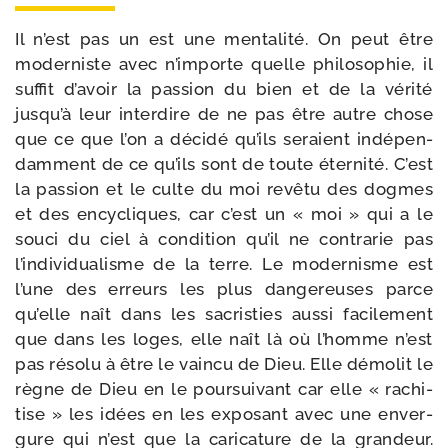
Il n’est pas un est une men­ta­li­té. On peut être
moder­niste avec n’importe quelle phi­lo­so­phie, il
suf­fit d’avoir la pas­sion du bien et de la véri­té
jusqu’à leur inter­dire de ne pas être autre chose
que ce que l’on a déci­dé qu’ils seraient indé­pen­
dam­ment de ce qu’ils sont de toute éter­ni­té. C’est
la pas­sion et le culte du moi revê­tu des dogmes
et des ency­cliques, car c’est un « moi » qui a le
sou­ci du ciel à condi­tion qu’il ne contra­rie pas
l’individualisme de la terre. Le moder­nisme est
l’une des erreurs les plus dan­ge­reuses parce
qu’elle naît dans les sacris­ties aus­si faci­le­ment
que dans les loges, elle naît là où l’homme n’est
pas réso­lu à être le vain­cu de Dieu. Elle démo­lit le
règne de Dieu en le pour­sui­vant car elle « rachi­
tise » les idées en les expo­sant avec une enver­
gure qui n’est que la cari­ca­ture de la gran­deur.