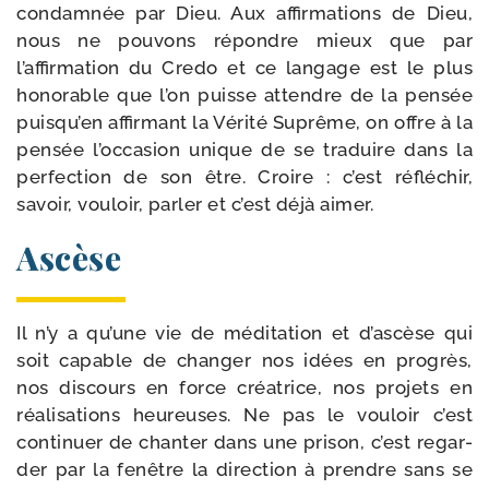
condam­née par Dieu. Aux affir­ma­tions de Dieu,
nous ne pou­vons répondre mieux que par
l’affirmation du Credo et ce lan­gage est le plus
hono­rable que l’on puisse attendre de la pen­sée
puisqu’en affir­mant la Vérité Suprême, on offre à la
pen­sée l’occasion unique de se tra­duire dans la
per­fec­tion de son être. Croire : c’est réflé­chir,
savoir, vou­loir, par­ler et c’est déjà aimer.
Ascèse
Il n’y a qu’une vie de médi­ta­tion et d’ascèse qui
soit capable de chan­ger nos idées en pro­grès,
nos dis­cours en force créa­trice, nos pro­jets en
réa­li­sa­tions heu­reuses. Ne pas le vou­loir c’est
conti­nuer de chan­ter dans une pri­son, c’est regar­
der par la fenêtre la direc­tion à prendre sans se