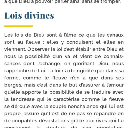
a que Dieu à pou­voir par­ler ain­si sans se tromper.
Lois divines
Les lois de Dieu sont à l’âme ce que les canaux
sont au fleuve : elles y conduisent et elles en
viennent. Observer la loi c’est éta­blir entre Dieu et
nous la pos­si­bi­li­té d’un va et vient de connais­
sances dont l’échange, en glo­ri­fiant Dieu, nous
rap­proche de Lui. La loi n’a de rigi­di­té que dans sa
forme, comme le fleuve n’en a que dans ses
berges, mais c’est dans le but d’assurer à l’amour
qu’elle apporte la pos­si­bi­li­té de se tra­duire avec
la ten­dresse qui le carac­té­rise comme le fleuve
se déroule avec la souple non­cha­lance qui lui est
propre, assu­ré qu’il est de ne pas se répandre en
de cou­pables dévas­ta­tions grâce aux rives qui lui
conservent la droi­ture de son orien­ta­tion.