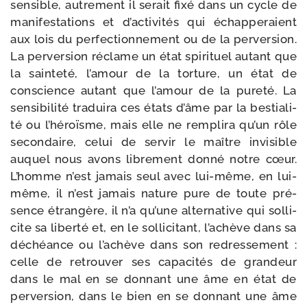
sen­sible, autre­ment il serait fixé dans un cycle de
mani­fes­ta­tions et d’activités qui échap­pe­raient
aux lois du per­fec­tion­ne­ment ou de la per­ver­sion.
La per­ver­sion réclame un état spi­ri­tuel autant que
la sain­te­té, l’amour de la tor­ture, un état de
conscience autant que l’amour de la pure­té. La
sen­si­bi­li­té tra­dui­ra ces états d’âme par la bes­tia­li­
té ou l’héroïsme, mais elle ne rem­pli­ra qu’un rôle
secon­daire, celui de ser­vir le maître invi­sible
auquel nous avons libre­ment don­né notre cœur.
L’homme n’est jamais seul avec lui-​même, en lui-​
même, il n’est jamais nature pure de toute pré­
sence étran­gère, il n’a qu’une alter­na­tive qui sol­li­
cite sa liber­té et, en le sol­li­ci­tant, l’achève dans sa
déchéance ou l’achève dans son redres­se­ment :
celle de retrou­ver ses capa­ci­tés de gran­deur
dans le mal en se don­nant une âme en état de
per­ver­sion, dans le bien en se don­nant une âme