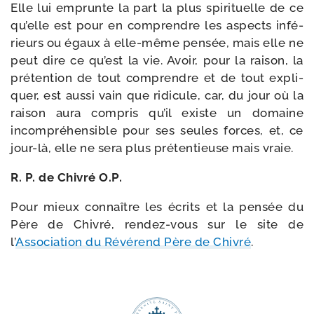
Elle lui emprunte la part la plus spi­ri­tuelle de ce
qu’elle est pour en com­prendre les aspects infé­
rieurs ou égaux à elle-​même pen­sée, mais elle ne
peut dire ce qu’est la vie. Avoir, pour la rai­son, la
pré­ten­tion de tout com­prendre et de tout expli­
quer, est aus­si vain que ridi­cule, car, du jour où la
rai­son aura com­pris qu’il existe un domaine
incom­pré­hen­sible pour ses seules forces, et, ce
jour-​là, elle ne sera plus pré­ten­tieuse mais vraie.
R. P. de Chivré
O.P.
Pour mieux connaître les écrits et la pen­sée du
Père de Chivré, rendez-​vous sur le site de
l’
Association du Révérend Père de Chivré
.