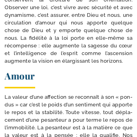
Observer une loi, c’est vivre avec sécu­ri­té et avec
dyna­misme, c’est assu­rer, entre Dieu et nous, une
cir­cu­la­tion d’amour qui nous apporte quelque
chose de Dieu et y emporte quelque chose de
nous. La fidé­li­té à la loi porte en elle-​même sa
récom­pense : elle aug­mente la sagesse du cœur
et l’intelligence de l’esprit comme l’ascension
aug­mente la vision en élar­gis­sant les horizons.
Amour
La valeur d’une affec­tion se recon­naît à son « pon­
dus » car c’est le poids d’un sen­ti­ment qui apporte
le repos et la sta­bi­li­té. Toute vitesse, tout dépla­
ce­ment d’une pesan­teur a pour terme le repos de
l’immobilité. La pesan­teur est à la matière ce que
la valeur est à la pen­sée : elle la qua­li­fie. Nos