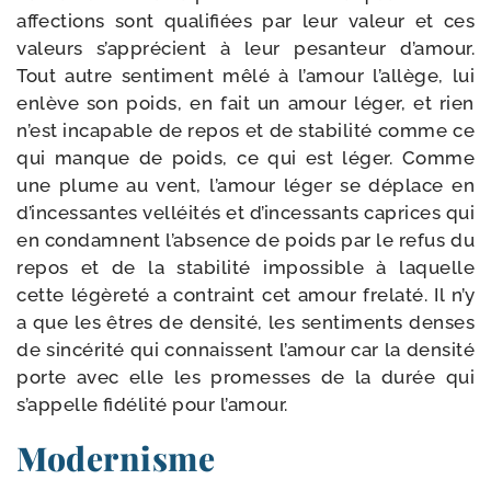
affec­tions sont qua­li­fiées par leur valeur et ces
valeurs s’apprécient à leur pesan­teur d’amour.
Tout autre sen­ti­ment mêlé à l’amour l’allège, lui
enlève son poids, en fait un amour léger, et rien
n’est inca­pable de repos et de sta­bi­li­té comme ce
qui manque de poids, ce qui est léger. Comme
une plume au vent, l’amour léger se déplace en
d’incessantes vel­léi­tés et d’incessants caprices qui
en condamnent l’absence de poids par le refus du
repos et de la sta­bi­li­té impos­sible à laquelle
cette légè­re­té a contraint cet amour fre­la­té. Il n’y
a que les êtres de den­si­té, les sen­ti­ments denses
de sin­cé­ri­té qui connaissent l’amour car la den­si­té
porte avec elle les pro­messes de la durée qui
s’appelle fidé­li­té pour l’amour.
Modernisme