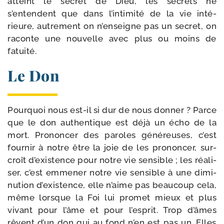
atteint le secret de Dieu, les secrets ne
s’entendent que dans l’intimité de la vie inté­
rieure, autre­ment on n’enseigne pas un secret, on
raconte une nou­velle avec plus ou moins de
fatuité.
Le Don
Pourquoi nous est-​il si dur de nous don­ner ? Parce
que le don authen­tique est déjà un écho de la
mort. Prononcer des paroles géné­reuses, c’est
four­nir à notre être la joie de les pro­non­cer, sur­
croît d’existence pour notre vie sen­sible ; les réa­li­
ser, c’est emme­ner notre vie sen­sible à une dimi­
nu­tion d’existence, elle n’aime pas beau­coup cela,
même lorsque la Foi lui pro­met mieux et plus
vivant pour l’âme et pour l’esprit. Trop d’âmes
rêvent d’un don qui au fond n’en est pas un. Elles