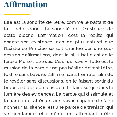
Affirmation
Elle est la sono­ri­té de l’être, comme le bat­tant de
la cloche donne la sono­ri­té de l’existence de
cette cloche. L’affirmation, c’est la réa­li­té qui
chante son exis­tence, rien de plus natu­rel que
l’Existence Principe se soit chan­tée par une suc­
ces­sion d’affirmations, dont la plus belle est celle
faite à Moïse : «
Je suis Celui qui suis
». Telle est la
mis­sion de la parole : ne pas hési­ter devant l’être,
le dire sans bavure, l’affirmer sans trem­bler afin de
le révé­ler sans dis­cus­sions, en le fai­sant sor­tir du
brouillard des opi­nions pour le faire sur­gir dans la
lumière des évi­dences. La parole qui dis­si­mule et
la parole qui atté­nue sans rai­son capable de faire
hon­neur au silence, est une parole de tra­hi­son qui
se condamne elle-​même en atten­dant d’être