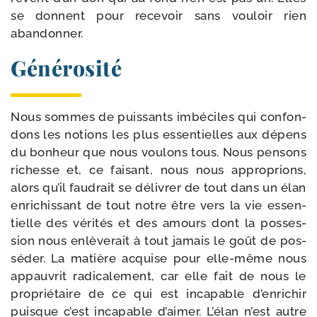
se donnent pour rece­voir sans vou­loir rien
abandonner.
Générosité
Nous sommes de puis­sants imbé­ciles qui confon­
dons les notions les plus essen­tielles aux dépens
du bon­heur que nous vou­lons tous. Nous pen­sons
richesse et, ce fai­sant, nous nous appro­prions,
alors qu’il fau­drait se déli­vrer de tout dans un élan
enri­chis­sant de tout notre être vers la vie essen­
tielle des véri­tés et des amours dont la pos­ses­
sion nous enlè­ve­rait à tout jamais le goût de pos­
sé­der. La matière acquise pour elle-​même nous
appau­vrit radi­ca­le­ment, car elle fait de nous le
pro­prié­taire de ce qui est inca­pable d’enrichir
puisque c’est inca­pable d’aimer. L’élan n’est autre