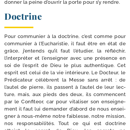
don­ner la peine d’ouvrir la porte pour s’y rendre.
Doctrine
Pour com­mu­nier à la doc­trine, c’est comme pour
com­mu­nier à l’Eucharistie, il faut être en état de
grâce, j’entends qu’il faut l’étudier, la réflé­chir,
l’interpréter et l’enseigner avec une pré­sence en
soi de l’esprit de Dieu le plus authen­tique. Cet
esprit est celui de la vie inté­rieure. Le Docteur, le
Prédicateur célèbrent la Messe sans arrêt : de
l’autel de pierre, ils passent à l’autel de leur lec­
ture, mais, aux pieds des deux, ils com­mencent
par le Confiteor, car pour vita­li­ser son ensei­gne­
ment il faut lui deman­der d’abord de nous ensei­
gner à nous-​même notre fai­blesse, notre mis­sion,
nos res­pon­sa­bi­li­tés. Tout ce qui est doc­trine