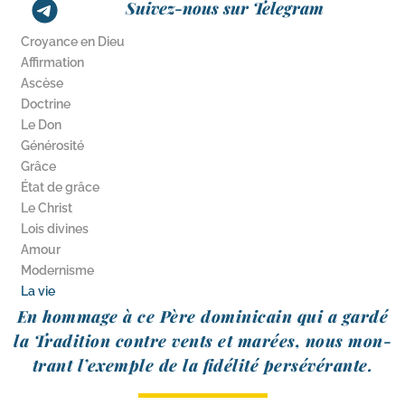
Suivez-nous sur Telegram
Croyance en Dieu
Affirmation
Ascèse
Doctrine
Le Don
Générosité
Grâce
État de grâce
Le Christ
Lois divines
Amour
Modernisme
La vie
En hom­mage à ce Père domi­ni­cain qui a gar­dé
la Tradition contre vents et marées, nous mon­
trant l’exemple de la fidé­li­té persévérante.