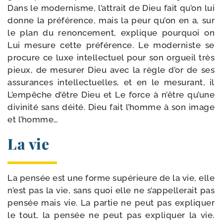
Dans le moder­nisme, l’attrait de Dieu fait qu’on lui
donne la pré­fé­rence, mais la peur qu’on en a, sur
le plan du renon­ce­ment, explique pour­quoi on
Lui mesure cette pré­fé­rence. Le moder­niste se
pro­cure ce luxe intel­lec­tuel pour son orgueil très
pieux, de mesu­rer Dieu avec la règle d’or de ses
assu­rances intel­lec­tuelles, et en le mesu­rant, il
L’empêche d’être Dieu et Le force à n’être qu’une
divi­ni­té sans déi­té. Dieu fait l’homme à son image
et l’homme…
La vie
La pen­sée est une forme supé­rieure de la vie, elle
n’est pas la vie, sans quoi elle ne s’appellerait pas
pen­sée mais vie. La par­tie ne peut pas expli­quer
le tout, la pen­sée ne peut pas expli­quer la vie.