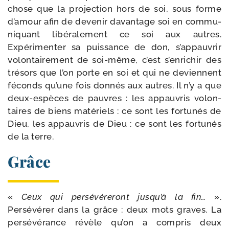
chose que la pro­jec­tion hors de soi, sous forme
d’amour afin de deve­nir davan­tage soi en com­mu­
ni­quant libé­ra­le­ment ce soi aux autres.
Expérimenter sa puis­sance de don, s’appauvrir
volon­tai­re­ment de soi-​même, c’est s’enrichir des
tré­sors que l’on porte en soi et qui ne deviennent
féconds qu’une fois don­nés aux autres. Il n’y a que
deux-​espèces de pauvres : les appau­vris volon­
taires de biens maté­riels : ce sont les for­tu­nés de
Dieu, les appau­vris de Dieu : ce sont les for­tu­nés
de la terre.
Grâce
«
Ceux qui per­sé­vé­re­ront jusqu’à la fin…
».
Persévérer dans la grâce : deux mots graves. La
per­sé­vé­rance révèle qu’on a com­pris deux