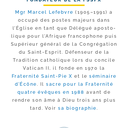
Mgr Marcel Lefebvre
(1905–1991) a
occu­pé des postes majeurs dans
l’Église en tant que Délégué apos­to­
lique pour l’Afrique fran­co­phone puis
Supérieur géné­ral de la Congrégation
du Saint-​Esprit. Défenseur de la
Tradition catho­lique lors du concile
Vatican II, il fonde en 1970 la
Fraternité Saint-​Pie X
et le
sémi­naire
d’Écône
. Il
sacre pour la Fraternité
quatre évêques en 1988
avant de
rendre son âme à Dieu trois ans plus
tard. Voir
sa bio­gra­phie
.