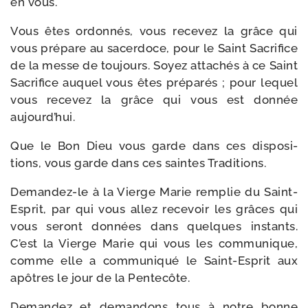
en vous.
Vous êtes ordon­nés, vous rece­vez la grâce qui
vous pré­pare au sacer­doce, pour le Saint Sacrifice
de la messe de tou­jours. Soyez atta­chés à ce Saint
Sacrifice auquel vous êtes pré­pa­rés ; pour lequel
vous rece­vez la grâce qui vous est don­née
aujourd’hui.
Que le Bon Dieu vous garde dans ces dis­po­si­
tions, vous garde dans ces saintes Traditions.
Demandez-​le à la Vierge Marie rem­plie du Saint-​
Esprit, par qui vous allez rece­voir les grâces qui
vous seront don­nées dans quelques ins­tants.
C’est la Vierge Marie qui vous les com­mu­nique,
comme elle a com­mu­ni­qué le Saint-​Esprit aux
apôtres le jour de la Pentecôte.
Demandez et deman­dons tous à notre bonne