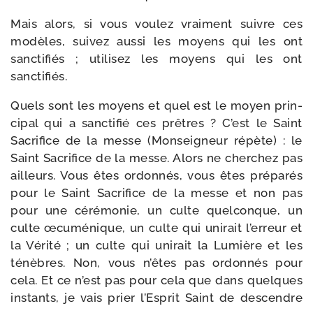
Mais alors, si vous vou­lez vrai­ment suivre ces
modèles, sui­vez aus­si les moyens qui les ont
sanc­ti­fiés ; uti­li­sez les moyens qui les ont
sanctifiés.
Quels sont les moyens et quel est le moyen prin­
ci­pal qui a sanc­ti­fié ces prêtres ? C’est le Saint
Sacrifice de la messe (Monseigneur répète) : le
Saint Sacrifice de la messe. Alors ne cher­chez pas
ailleurs. Vous êtes ordon­nés, vous êtes pré­pa­rés
pour le Saint Sacrifice de la messe et non pas
pour une céré­mo­nie, un culte quel­conque, un
culte œcu­mé­nique, un culte qui uni­rait l’erreur et
la Vérité ; un culte qui uni­rait la Lumière et les
ténèbres. Non, vous n’êtes pas ordon­nés pour
cela. Et ce n’est pas pour cela que dans quelques
ins­tants, je vais prier l’Esprit Saint de des­cendre