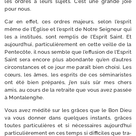
les ordres à leurs sujets. C’est une grande joie
pour nous.
Car en effet, ces ordres majeurs, selon l’esprit
même de l’Église et l’esprit de Notre Seigneur qui
les a ins­ti­tués, sont rem­plis de l’Esprit Saint. Et
aujourd’hui, par­ti­cu­liè­re­ment en cette veille de la
Pentecôte, il nous semble que l’effusion de l’Esprit
Saint sera encore plus abon­dante qu’en d’autres
cir­cons­tances et ce jour me paraît bien choi­si. Les
cœurs, les âmes, les esprits de ces sémi­na­ristes
ont été bien pré­pa­rés, j’en suis sûr mes chers
amis, au cours de la retraite que vous avez pas­sée
à Montalenghe.
Vous avez médi­té sur les grâces que le Bon Dieu
va vous don­ner dans quelques ins­tants, grâces
toutes par­ti­cu­lières et si néces­saires aujourd’hui
par­ti­cu­liè­re­ment en ces temps si dif­fi­ciles que tra­