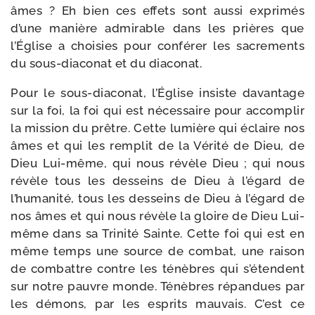
âmes ? Eh bien ces effets sont aus­si expri­més
d’une manière admi­rable dans les prières que
l’Église a choi­sies pour confé­rer les sacre­ments
du sous-​diaconat et du diaconat.
Pour le sous-​diaconat, l’Église insiste davan­tage
sur la foi, la foi qui est néces­saire pour accom­plir
la mis­sion du prêtre. Cette lumière qui éclaire nos
âmes et qui les rem­plit de la Vérité de Dieu, de
Dieu Lui-​même, qui nous révèle Dieu ; qui nous
révèle tous les des­seins de Dieu à l’égard de
l’humanité, tous les des­seins de Dieu à l’égard de
nos âmes et qui nous révèle la gloire de Dieu Lui-​
même dans sa Trinité Sainte. Cette foi qui est en
même temps une source de com­bat, une rai­son
de com­battre contre les ténèbres qui s’étendent
sur notre pauvre monde. Ténèbres répan­dues par
les démons, par les esprits mau­vais. C’est ce