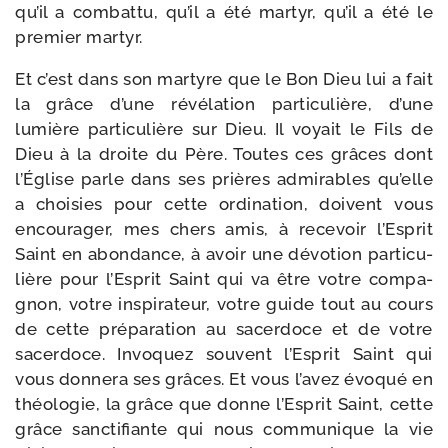
qu’il a com­bat­tu, qu’il a été mar­tyr, qu’il a été le
pre­mier martyr.
Et c’est dans son mar­tyre que le Bon Dieu lui a fait
la grâce d’une révé­la­tion par­ti­cu­lière, d’une
lumière par­ti­cu­lière sur Dieu. Il voyait le Fils de
Dieu à la droite du Père. Toutes ces grâces dont
l’Église parle dans ses prières admi­rables qu’elle
a choi­sies pour cette ordi­na­tion, doivent vous
encou­ra­ger, mes chers amis, à rece­voir l’Esprit
Saint en abon­dance, à avoir une dévo­tion par­ti­cu­
lière pour l’Esprit Saint qui va être votre com­pa­
gnon, votre ins­pi­ra­teur, votre guide tout au cours
de cette pré­pa­ra­tion au sacer­doce et de votre
sacer­doce. Invoquez sou­vent l’Esprit Saint qui
vous don­ne­ra ses grâces. Et vous l’avez évo­qué en
théo­lo­gie, la grâce que donne l’Esprit Saint, cette
grâce sanc­ti­fiante qui nous com­mu­nique la vie