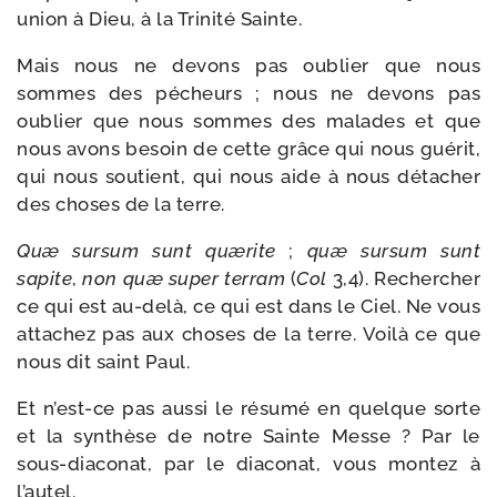
union à Dieu, à la Trinité Sainte.
Mais nous ne devons pas oublier que nous
sommes des pécheurs ; nous ne devons pas
oublier que nous sommes des malades et que
nous avons besoin de cette grâce qui nous gué­rit,
qui nous sou­tient, qui nous aide à nous déta­cher
des choses de la terre.
Quæ sur­sum sunt quæ­rite
;
quæ sur­sum sunt
sapite
,
non quæ super ter­ram
(
Col
3,4). Rechercher
ce qui est au-​delà, ce qui est dans le Ciel. Ne vous
atta­chez pas aux choses de la terre. Voilà ce que
nous dit saint Paul.
Et n’est-ce pas aus­si le résu­mé en quelque sorte
et la syn­thèse de notre Sainte Messe ? Par le
sous-​diaconat, par le dia­co­nat, vous mon­tez à
l’autel.