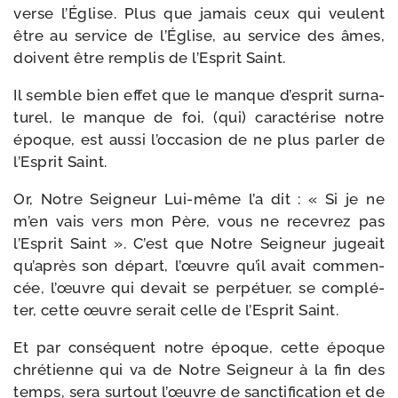
verse l’Église. Plus que jamais ceux qui veulent
être au ser­vice de l’Église, au ser­vice des âmes,
doivent être rem­plis de l’Esprit Saint.
Il semble bien effet que le manque d’esprit sur­na­
tu­rel, le manque de foi, (qui) carac­té­rise notre
époque, est aus­si l’occasion de ne plus par­ler de
l’Esprit Saint.
Or, Notre Seigneur Lui-​même l’a dit : « Si je ne
m’en vais vers mon Père, vous ne rece­vrez pas
l’Esprit Saint ». C’est que Notre Seigneur jugeait
qu’après son départ, l’œuvre qu’il avait com­men­
cée, l’œuvre qui devait se per­pé­tuer, se com­plé­
ter, cette œuvre serait celle de l’Esprit Saint.
Et par consé­quent notre époque, cette époque
chré­tienne qui va de Notre Seigneur à la fin des
temps, sera sur­tout l’œuvre de sanc­ti­fi­ca­tion et de