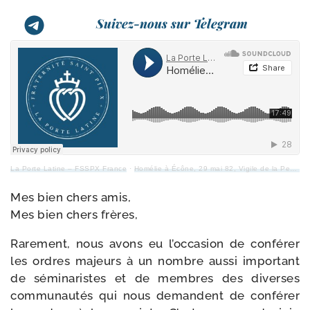
Suivez-nous sur Telegram
La Porte Latine – FSSPX France
·
Homélie à Écône, 29 mai 82, Vigile de la Pentecôte, sous-​diaconat et diaconat
Mes bien chers amis,
Mes bien chers frères,
Rarement, nous avons eu l’occasion de confé­rer
les ordres majeurs à un nombre aus­si impor­tant
de sémi­na­ristes et de membres des diverses
com­mu­nau­tés qui nous demandent de confé­rer