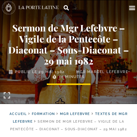
Sermon de Mgr Lefebvre –
Vigile de la Pentecôte –
Diaconat – Sous-​Diaconat –
29 mai 1982
PUBLIÉ LE
29 MAI 1982
MGR MARCEL LEFEBVRE
10 MINUTES
ACCUEIL
FORMATION
MGR LEFEBVRE
TEXTES DE MGR
LEFEBVRE
SERMON DE MGR LEFEBVRE – VIGILE DE LA
PENTECÔTE – DIACONAT – SOUS-DIACONAT – 29 MAI 1982