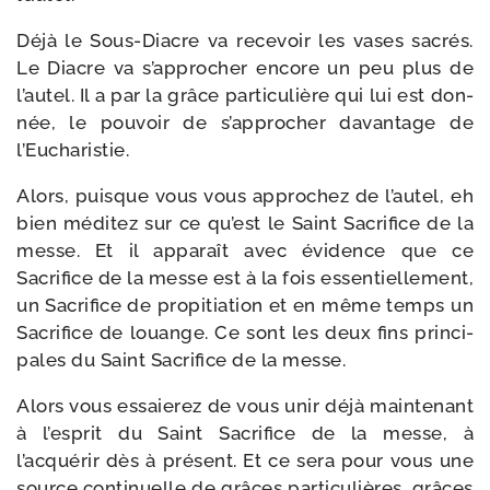
Déjà le Sous-​Diacre va rece­voir les vases sacrés.
Le Diacre va s’approcher encore un peu plus de
l’autel. Il a par la grâce par­ti­cu­lière qui lui est don­
née, le pou­voir de s’approcher davan­tage de
l’Eucharistie.
Alors, puisque vous vous appro­chez de l’autel, eh
bien médi­tez sur ce qu’est le Saint Sacrifice de la
messe. Et il appa­raît avec évi­dence que ce
Sacrifice de la messe est à la fois essen­tiel­le­ment,
un Sacrifice de pro­pi­tia­tion et en même temps un
Sacrifice de louange. Ce sont les deux fins prin­ci­
pales du Saint Sacrifice de la messe.
Alors vous essaie­rez de vous unir déjà main­te­nant
à l’esprit du Saint Sacrifice de la messe, à
l’acquérir dès à pré­sent. Et ce sera pour vous une
source conti­nuelle de grâces par­ti­cu­lières, grâces