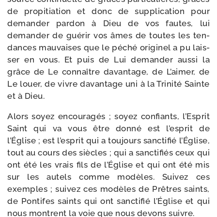
de pro­pi­tia­tion et donc de sup­pli­ca­tion pour
deman­der par­don à Dieu de vos fautes, lui
deman­der de gué­rir vos âmes de toutes les ten­
dances mau­vaises que le péché ori­gi­nel a pu lais­
ser en vous. Et puis de Lui deman­der aus­si la
grâce de Le connaître davan­tage, de L’aimer, de
Le louer, de vivre davan­tage uni à la Trinité Sainte
et à Dieu.
Alors soyez encou­ra­gés ; soyez confiants, l’Esprit
Saint qui va vous être don­né est l’esprit de
l’Église ; est l’esprit qui a tou­jours sanc­ti­fié l’Église,
tout au cours des siècles ; qui a sanc­ti­fiés ceux qui
ont été les vrais fils de l’Église et qui ont été mis
sur les autels comme modèles. Suivez ces
exemples ; sui­vez ces modèles de Prêtres saints,
de Pontifes saints qui ont sanc­ti­fié l’Église et qui
nous montrent la voie que nous devons suivre.