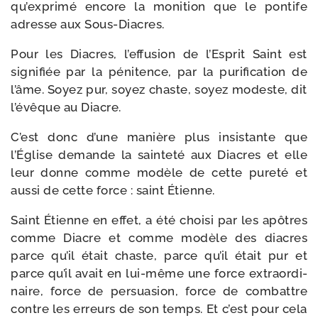
qu’exprimé encore la moni­tion que le pon­tife
adresse aux Sous-Diacres.
Pour les Diacres, l’effusion de l’Esprit Saint est
signi­fiée par la péni­tence, par la puri­fi­ca­tion de
l’âme. Soyez pur, soyez chaste, soyez modeste, dit
l’évêque au Diacre.
C’est donc d’une manière plus insis­tante que
l’Église demande la sain­te­té aux Diacres et elle
leur donne comme modèle de cette pure­té et
aus­si de cette force : saint Étienne.
Saint Étienne en effet, a été choi­si par les apôtres
comme Diacre et comme modèle des diacres
parce qu’il était chaste, parce qu’il était pur et
parce qu’il avait en lui-​même une force extra­or­di­
naire, force de per­sua­sion, force de com­battre
contre les erreurs de son temps. Et c’est pour cela