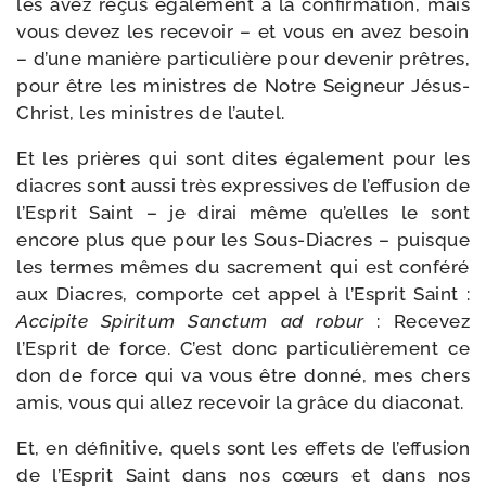
les avez reçus éga­le­ment à la confir­ma­tion, mais
vous devez les rece­voir – et vous en avez besoin
– d’une manière par­ti­cu­lière pour deve­nir prêtres,
pour être les ministres de Notre Seigneur Jésus-​
Christ, les ministres de l’autel.
Et les prières qui sont dites éga­le­ment pour les
diacres sont aus­si très expres­sives de l’effusion de
l’Esprit Saint – je dirai même qu’elles le sont
encore plus que pour les Sous-​Diacres – puisque
les termes mêmes du sacre­ment qui est confé­ré
aux Diacres, com­porte cet appel à l’Esprit Saint :
Accipite Spiritum Sanctum ad robur
: Recevez
l’Esprit de force. C’est donc par­ti­cu­liè­re­ment ce
don de force qui va vous être don­né, mes chers
amis, vous qui allez rece­voir la grâce du diaconat.
Et, en défi­ni­tive, quels sont les effets de l’effusion
de l’Esprit Saint dans nos cœurs et dans nos