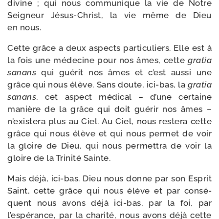
divine ; qui nous com­mu­nique la vie de Notre
Seigneur Jésus-​Christ, la vie même de Dieu
en nous.
Cette grâce a deux aspects par­ti­cu­liers. Elle est à
la fois une méde­cine pour nos âmes, cette
gra­tia
sanans
qui gué­rit nos âmes et c’est aus­si une
grâce qui nous élève. Sans doute, ici-​bas, la
gra­tia
sanans
, cet aspect médi­cal – d’une cer­taine
manière de la grâce qui doit gué­rir nos âmes –
n’existera plus au Ciel. Au Ciel, nous res­te­ra cette
grâce qui nous élève et qui nous per­met de voir
la gloire de Dieu, qui nous per­met­tra de voir la
gloire de la Trinité Sainte.
Mais déjà, ici-​bas. Dieu nous donne par son Esprit
Saint, cette grâce qui nous élève et par consé­
quent nous avons déjà ici-​bas, par la foi, par
l’espérance, par la cha­ri­té, nous avons déjà cette