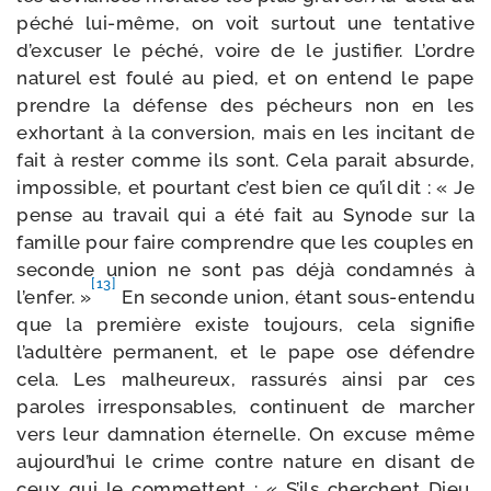
péché lui-​même, on voit sur­tout une ten­ta­tive
d’excuser le péché, voire de le jus­ti­fier. L’ordre
natu­rel est fou­lé au pied, et on entend le pape
prendre la défense des pécheurs non en les
exhor­tant à la conver­sion, mais en les inci­tant de
fait à res­ter comme ils sont. Cela parait absurde,
impos­sible, et pour­tant c’est bien ce qu’il dit : « Je
pense au tra­vail qui a été fait au Synode sur la
famille pour faire com­prendre que les couples en
seconde union ne sont pas déjà condam­nés à
[13]
l’enfer. »
En seconde union, étant sous-​entendu
que la pre­mière existe tou­jours, cela signi­fie
l’adultère per­ma­nent, et le pape ose défendre
cela. Les mal­heu­reux, ras­su­rés ain­si par ces
paroles irres­pon­sables, conti­nuent de mar­cher
vers leur dam­na­tion éter­nelle. On excuse même
aujourd’hui le crime contre nature en disant de
ceux qui le com­mettent : « S’ils cherchent Dieu,