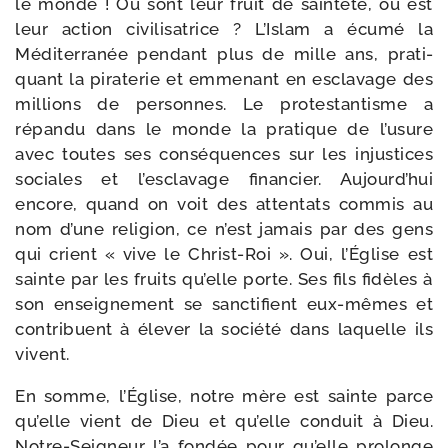
le monde ! Où sont leur fruit de sain­te­té, où est
leur action civi­li­sa­trice ? L’Islam a écu­mé la
Méditerranée pen­dant plus de mille ans, pra­ti­
quant la pira­te­rie et emme­nant en escla­vage des
mil­lions de per­sonnes. Le pro­tes­tan­tisme a
répan­du dans le monde la pra­tique de l’usure
avec toutes ses consé­quences sur les injus­tices
sociales et l’esclavage finan­cier. Aujourd’hui
encore, quand on voit des atten­tats com­mis au
nom d’une reli­gion, ce n’est jamais par des gens
qui crient « vive le Christ-​Roi ». Oui, l’Église est
sainte par les fruits qu’elle porte. Ses fils fidèles à
son ensei­gne­ment se sanc­ti­fient eux-​mêmes et
contri­buent à éle­ver la socié­té dans laquelle ils
vivent.
En somme, l’Église, notre mère est sainte parce
qu’elle vient de Dieu et qu’elle conduit à Dieu.
Notre-​Seigneur l’a fon­dée pour qu’elle pro­longe