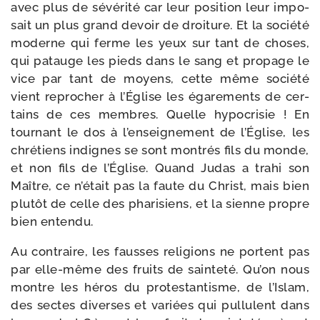
avec plus de sévé­ri­té car leur posi­tion leur impo­
sait un plus grand devoir de droi­ture. Et la socié­té
moderne qui ferme les yeux sur tant de choses,
qui patauge les pieds dans le sang et pro­page le
vice par tant de moyens, cette même socié­té
vient repro­cher à l’Église les éga­re­ments de cer­
tains de ces membres. Quelle hypo­cri­sie ! En
tour­nant le dos à l’enseignement de l’Église, les
chré­tiens indignes se sont mon­trés fils du monde,
et non fils de l’Église. Quand Judas a tra­hi son
Maître, ce n’était pas la faute du Christ, mais bien
plu­tôt de celle des pha­ri­siens, et la sienne propre
bien entendu.
Au contraire, les fausses reli­gions ne portent pas
par elle-​même des fruits de sain­te­té. Qu’on nous
montre les héros du pro­tes­tan­tisme, de l’Islam,
des sectes diverses et variées qui pul­lulent dans