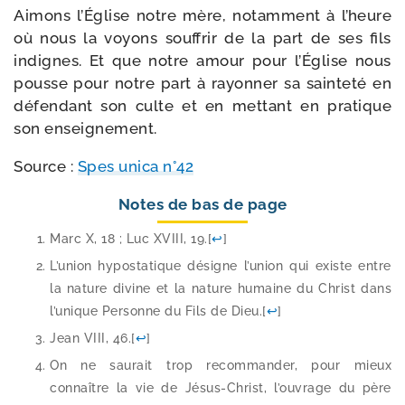
Aimons l’Église notre mère, notam­ment à l’heure
où nous la voyons souf­frir de la part de ses fils
indignes. Et que notre amour pour l’Église nous
pousse pour notre part à rayon­ner sa sain­te­té en
défen­dant son culte et en met­tant en pra­tique
son enseignement.
Source :
Spes uni­ca n°42
Notes de bas de page
Marc X, 18 ; Luc XVIII, 19.
[
↩
]
L’union hypo­sta­tique désigne l’union qui existe entre
la nature divine et la nature humaine du Christ dans
l’unique Personne du Fils de Dieu.
[
↩
]
Jean VIII, 46.
[
↩
]
On ne sau­rait trop recom­man­der, pour mieux
connaître la vie de Jésus-​Christ, l’ouvrage du père