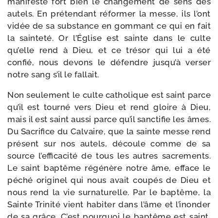
mani­feste fort bien le chan­ge­ment de sens des
autels. En pré­ten­dant réfor­mer la messe, ils l’ont
vidée de sa sub­stance en gom­mant ce qui en fait
la sain­te­té. Or l’Église est sainte dans le culte
qu’elle rend à Dieu, et ce tré­sor qui lui a été
confié, nous devons le défendre jusqu’à ver­ser
notre sang s’il le fallait.
Non seule­ment le culte catho­lique est saint parce
qu’il est tour­né vers Dieu et rend gloire à Dieu,
mais il est saint aus­si parce qu’il sanc­ti­fie les âmes.
Du Sacrifice du Calvaire, que la sainte messe rend
pré­sent sur nos autels, découle comme de sa
source l’efficacité de tous les autres sacre­ments.
Le saint bap­tême régé­nère notre âme, efface le
péché ori­gi­nel qui nous avait cou­pés de Dieu et
nous rend la vie sur­na­tu­relle. Par le bap­tême, la
Sainte Trinité vient habi­ter dans l’âme et l’inonder
de sa grâce. C’est pour­quoi le bap­tême est saint,