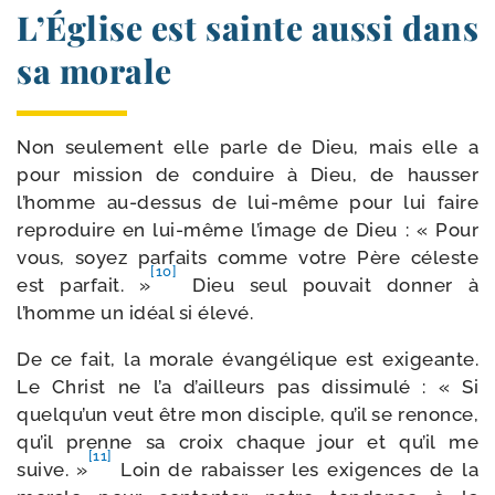
L’Église est sainte aussi dans
sa morale
Non seule­ment elle parle de Dieu, mais elle a
pour mis­sion de conduire à Dieu, de haus­ser
l’homme au-​dessus de lui-​même pour lui faire
repro­duire en lui-​même l’image de Dieu : « Pour
vous, soyez par­faits comme votre Père céleste
[10]
est par­fait. »
Dieu seul pou­vait don­ner à
l’homme un idéal si élevé.
De ce fait, la morale évan­gé­lique est exi­geante.
Le Christ ne l’a d’ailleurs pas dis­si­mu­lé : « Si
quelqu’un veut être mon dis­ciple, qu’il se renonce,
qu’il prenne sa croix chaque jour et qu’il me
[11]
suive. »
Loin de rabais­ser les exi­gences de la