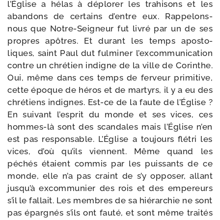
l’Église a hélas à déplo­rer les tra­hi­sons et les
aban­dons de cer­tains d’entre eux. Rappelons-​
nous que Notre-​Seigneur fut livré par un de ses
propres apôtres. Et durant les temps apos­to­
liques, saint Paul dut ful­mi­ner l’excommunication
contre un chré­tien indigne de la ville de Corinthe.
Oui, même dans ces temps de fer­veur pri­mi­tive,
cette époque de héros et de mar­tyrs, il y a eu des
chré­tiens indignes. Est-​ce de la faute de l’Église ?
En sui­vant l’esprit du monde et ses vices, ces
hommes-​là sont des scan­dales mais l’Église n’en
est pas res­pon­sable. L’Église a tou­jours flé­tri les
vices, d’où qu’ils viennent. Même quand les
péchés étaient com­mis par les puis­sants de ce
monde, elle n’a pas craint de s’y oppo­ser, allant
jusqu’à excom­mu­nier des rois et des empe­reurs
s’il le fal­lait. Les membres de sa hié­rar­chie ne sont
pas épar­gnés s’ils ont fau­té, et sont même trai­tés