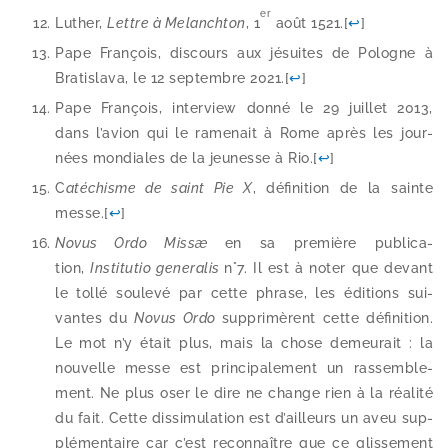
er
Luther,
Lettre à Melanchton
, 1
août 1521.
[
↩
]
Pape François, dis­cours aux jésuites de Pologne à
Bratislava, le 12 sep­tembre 2021.
[
↩
]
Pape François, inter­view don­né le 29 juillet 2013,
dans l’avion qui le rame­nait à Rome après les jour­
nées mon­diales de la jeu­nesse à Rio.
[
↩
]
C
até­chisme de saint Pie X
, défi­ni­tion de la sainte
messe.
[
↩
]
Novus Ordo Missæ
en sa pre­mière publi­ca­
tion,
Institutio gene­ra­lis
n°7. Il est à noter que devant
le tol­lé sou­le­vé par cette phrase, les édi­tions sui­
vantes du
Novus Ordo
sup­pri­mèrent cette défi­ni­tion.
Le mot n’y était plus, mais la chose demeu­rait : la
nou­velle messe est prin­ci­pa­le­ment un ras­sem­ble­
ment. Ne plus oser le dire ne change rien à la réa­li­té
du fait. Cette dis­si­mu­la­tion est d’ailleurs un aveu sup­
plé­men­taire car c’est recon­naître que ce glis­se­ment