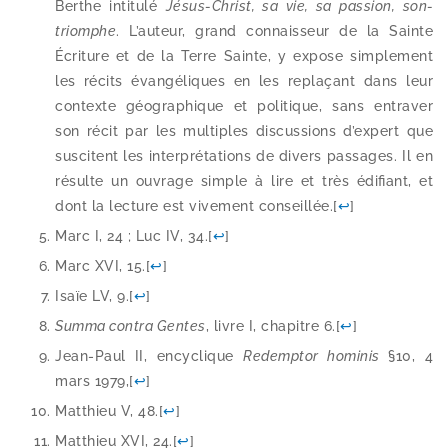
Berthe inti­tu­lé
Jésus-​Christ, sa vie, sa pas­sion, son­
triomphe
. L’auteur, grand connais­seur de la Sainte
Écriture et de la Terre Sainte, y expose sim­ple­ment
les récits évan­gé­liques en les repla­çant dans leur
contexte géo­gra­phique et poli­tique, sans entra­ver
son récit par les mul­tiples dis­cus­sions d’expert que
sus­citent les inter­pré­ta­tions de divers pas­sages. Il en
résulte un ouvrage simple à lire et très édi­fiant, et
dont la lec­ture est vive­ment conseillée.
[
↩
]
Marc I, 24 ; Luc IV, 34.
[
↩
]
Marc XVI, 15.
[
↩
]
Isaïe LV, 9.
[
↩
]
Summa contra Gentes
, livre I, cha­pitre 6.
[
↩
]
Jean-​Paul II, ency­clique
Redemptor homi­nis
§10, 4
mars 1979,
[
↩
]
Matthieu V, 48.
[
↩
]
Matthieu XVI, 24.
[
↩
]