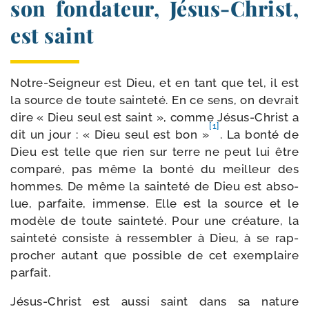
son fondateur, Jésus-​Christ,
est saint
Notre-​Seigneur est Dieu, et en tant que tel, il est
la source de toute sain­te­té. En ce sens, on devrait
dire « Dieu seul est saint », comme Jésus-​Christ a
[1]
dit un jour : « Dieu seul est bon »
. La bon­té de
Dieu est telle que rien sur terre ne peut lui être
com­pa­ré, pas même la bon­té du meilleur des
hommes. De même la sain­te­té de Dieu est abso­
lue, par­faite, immense. Elle est la source et le
modèle de toute sain­te­té. Pour une créa­ture, la
sain­te­té consiste à res­sem­bler à Dieu, à se rap­
pro­cher autant que pos­sible de cet exem­plaire
parfait.
Jésus-​Christ est aus­si saint dans sa nature