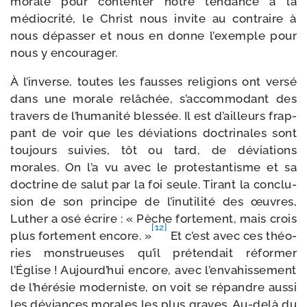
morale pour conten­ter notre ten­dance à la
médio­cri­té, le Christ nous invite au contraire à
nous dépas­ser et nous en donne l’exemple pour
nous y encourager.
À l’inverse, toutes les fausses reli­gions ont ver­sé
dans une morale relâ­chée, s’accommodant des
tra­vers de l’humanité bles­sée. Il est d’ailleurs frap­
pant de voir que les dévia­tions doc­tri­nales sont
tou­jours sui­vies, tôt ou tard, de dévia­tions
morales. On l’a vu avec le pro­tes­tan­tisme et sa
doc­trine de salut par la foi seule. Tirant la conclu­
sion de son prin­cipe de l’inutilité des œuvres,
Luther a osé écrire : « Pèche for­te­ment, mais crois
[12]
plus for­te­ment encore. »
Et c’est avec ces théo­
ries mons­trueuses qu’il pré­ten­dait réfor­mer
l’Église ! Aujourd’hui encore, avec l’envahissement
de l’hérésie moder­niste, on voit se répandre aus­si
les déviances morales les plus graves. Au-​delà du