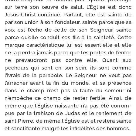
sur terre son œuvre de salut. L’Église est donc
Jésus-​Christ conti­nué. Partant, elle est sainte de
par son union à son fon­da­teur, sainte parce que sa
voix est l’écho de celle de son Seigneur, sainte
parce qu’elle conduit ses fils à la sain­te­té. Cette
marque carac­té­ris­tique lui est essen­tielle et elle
ne la per­dra jamais parce que les portes de l’enfer
ne pré­vau­dront pas contre elle. Quant aux
pécheurs qui sont en son sein, ils sont comme
l’ivraie de la para­bole. Le Seigneur ne veut pas
l’arracher avant la fin du monde, et sa pré­sence
dans le champ n’est pas la faute du semeur ni
n’empêche ce champ de res­ter fer­tile. Ainsi, de
même que l’Église nais­sante n’a pas été cor­rom­
pue par la tra­hi­son de Judas et le renie­ment de
saint Pierre, de même l’Église est et res­te­ra sainte
et sanc­ti­fiante mal­gré les infi­dé­li­tés des hommes.