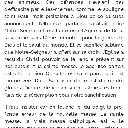
des ani­maux. Ces offrandes n’avaient pas
d’efficacité par elles-​mêmes, comme le sou­ligne
saint Paul, mais plai­saient à Dieu parce qu’elles
annon­çaient l’offrande par­faite qu’allait faire
Notre-​Seigneur. Il est Lui-​même l’Agneau de Dieu,
la vic­time sans tâche immo­lée pour la gloire de
Dieu et le salut du monde. Et ce sacri­fice sublime
que Notre-​Seigneur a offert sur sa croix, l’Église a
reçu du Christ pou­voir de le rendre pré­sent sur
nos autels. À la sainte messe, le Sacrifice par­fait
est offert à Dieu. Ce culte est saint parce qu’il est
tour­né vers Dieu. Sa rai­son d’être est de rendre
gloire à Dieu et de ver­ser sur nos âmes les bien­
faits de la rédemp­tion pour notre sanctification.
Il faut insis­ter car on touche ici du doigt la pro­
fonde erreur de la nou­velle messe. La sainte
messe, la vraie messe catho­lique, est « le