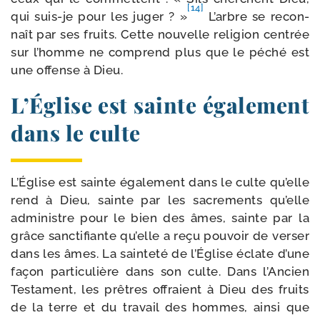
[14]
qui suis-​je pour les juger ? »
L’arbre se recon­
naît par ses fruits. Cette nou­velle reli­gion cen­trée
sur l’homme ne com­prend plus que le péché est
une offense à Dieu.
L’Église est sainte également
dans le culte
L’Église est sainte éga­le­ment dans le culte
qu’elle
rend à Dieu, sainte par les sacre­ments qu’elle
admi­nistre pour le bien des âmes, sainte par la
grâce sanc­ti­fiante qu’elle a reçu pou­voir de ver­ser
dans les âmes. La sain­te­té de l’Église éclate d’une
façon par­ti­cu­lière dans son culte. Dans l’Ancien
Testament, les prêtres offraient à Dieu des fruits
de la terre et du tra­vail des hommes, ain­si que