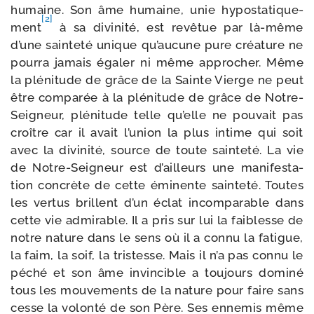
humaine. Son âme humaine, unie hypo­sta­ti­que­
[2]
ment
à sa divi­ni­té, est revê­tue par là-​même
d’une sain­te­té unique qu’aucune pure créa­ture ne
pour­ra jamais éga­ler ni même appro­cher. Même
la plé­ni­tude de grâce de la Sainte Vierge ne peut
être com­pa­rée à la plé­ni­tude de grâce de Notre-​
Seigneur, plé­ni­tude telle qu’elle ne pou­vait pas
croître car il avait l’union la plus intime qui soit
avec la divi­ni­té, source de toute sain­te­té. La vie
de Notre-​Seigneur est d’ailleurs une mani­fes­ta­
tion concrète de cette émi­nente sain­te­té. Toutes
les ver­tus brillent d’un éclat incom­pa­rable dans
cette vie admi­rable. Il a pris sur lui la fai­blesse de
notre nature dans le sens où il a connu la fatigue,
la faim, la soif, la tris­tesse. Mais il n’a pas connu le
péché et son âme invin­cible a tou­jours domi­né
tous les mou­ve­ments de la nature pour faire sans
cesse la volon­té de son Père. Ses enne­mis même