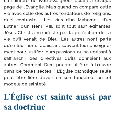
La sain­te­té de Notre-​Seigneur éclate à chaque
page de l’Évangile. Mais quand on com­pare cette
vie avec celle des autres fon­da­teurs de reli­gions,
quel contraste ! Les vies d’un Mahomet, d’un
Luther, d’un Henri VIII, sont tout sauf édi­fiantes.
Jésus-​Christ a mani­fes­té par la per­fec­tion de sa
vie qu’il venait de Dieu. Les autres n’ont par­lé
qu’en leur nom, rabais­sant sou­vent leur ensei­gne­
ment pour jus­ti­fier leurs pas­sions, ou s’autorisant à
s’affranchir des direc­tives qu’ils don­naient aux
autres. Comment Dieu pourrait-​il être à l’œuvre
dans de telles sectes ? L’Église catho­lique seule
peut être fière d’avoir en son fon­da­teur un tel
modèle de sainteté.
L’Église est sainte aussi par
sa doctrine