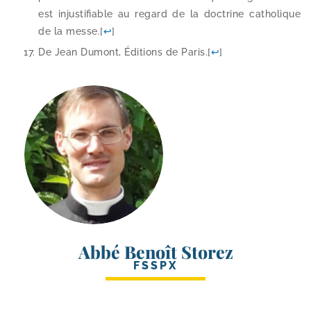
est injus­ti­fiable au regard de la doc­trine catho­lique
de la messe.
[
↩
]
De Jean Dumont, Éditions de Paris.
[
↩
]
Abbé Benoît Storez
FSSPX