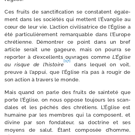
Ces fruits de sanc­ti­fi­ca­tion se constatent éga­le­
ment dans les socié­tés qui mettent l’Évangile au
cœur de leur vie. L’action civi­li­sa­trice de l’Église a
été par­ti­cu­liè­re­ment remar­quable dans l’Europe
chré­tienne. Démontrer ce point dans un bref
article serait une gageure, mais on pour­ra se
repor­ter à d’excellents ouvrages comme
L’Église
[17]
au risque de l’histoire
dans lequel on voit,
preuve à l’appui, que l’Église n’a pas à rou­gir de
son action à tra­vers le monde.
Mais quand on parle des fruits de sain­te­té que
porte l’Église, on nous oppose tou­jours les scan­
dales et les péchés des chré­tiens. L’Église est
humaine par les membres qui la com­posent, et
divine par son fon­da­teur, sa doc­trine et ses
moyens de salut. Étant com­po­sée d’homme,