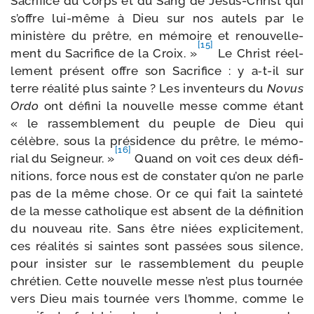
Sacrifice du Corps et du Sang de Jésus-​Christ qui
s’offre lui-​même à Dieu sur nos autels par le
minis­tère du prêtre, en mémoire et renou­vel­le­
[15]
ment du Sacrifice de la Croix. »
Le Christ réel­
le­ment pré­sent offre son Sacrifice : y a‑t-​il sur
terre réa­li­té plus sainte ? Les inven­teurs du
Novus
Ordo
ont défi­ni la nou­velle messe comme étant
« le ras­sem­ble­ment du peuple de Dieu qui
célèbre, sous la pré­si­dence du prêtre, le mémo­
[16]
rial du Seigneur. »
Quand on voit ces deux défi­
ni­tions, force nous est de consta­ter qu’on ne parle
pas de la même chose. Or ce qui fait la sain­te­té
de la messe catho­lique est absent de la défi­ni­tion
du nou­veau rite. Sans être niées expli­ci­te­ment,
ces réa­li­tés si saintes sont pas­sées sous silence,
pour insis­ter sur le ras­sem­ble­ment du peuple
chré­tien. Cette nou­velle messe n’est plus tour­née
vers Dieu mais tour­née vers l’homme, comme le