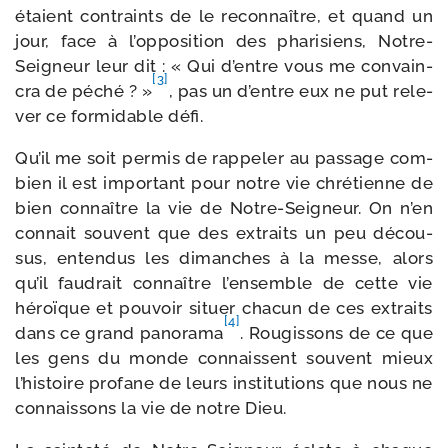
étaient contraints de le recon­naître, et quand un
jour, face à l’opposition des pha­ri­siens, Notre-​
Seigneur leur dit : « Qui d’entre vous me convain­
[3]
cra de péché ? »
, pas un d’entre eux ne put rele­
ver ce for­mi­dable défi.
Qu’il me soit per­mis de rap­pe­ler au pas­sage com­
bien il est impor­tant pour notre vie chré­tienne de
bien connaître la vie de Notre-​Seigneur. On n’en
connait sou­vent que des extraits un peu décou­
sus, enten­dus les dimanches à la messe, alors
qu’il fau­drait connaître l’ensemble de cette vie
héroïque et pou­voir situer cha­cun de ces extraits
[4]
dans ce grand pano­ra­ma
. Rougissons de ce que
les gens du monde connaissent sou­vent mieux
l’histoire pro­fane de leurs ins­ti­tu­tions que nous ne
connais­sons la vie de notre Dieu.