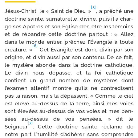
[5]
Jésus-​Christ, le « Saint de Dieu »
, a prê­ché une
doc­trine sainte, sur­na­tu­relle, divine, puis il a char­
gé ses Apôtres et son Église d’en être les témoins
et de répandre cette doc­trine par­tout : « Allez
dans le monde entier, prê­chez l’Évangile à toute
[6]
créa­ture. »
Cet Évangile est donc divin par son
ori­gine, et divin aus­si par son conte­nu. De ce fait,
le mys­tère abonde dans la doc­trine catho­lique.
Le divin nous dépasse, et la foi catho­lique
contient un grand nombre de mys­tères dont
l’examen atten­tif montre qu’ils ne contre­disent
pas la rai­son, mais la dépassent. « Comme le ciel
est éle­vé au-​dessus de la terre, ain­si mes voies
sont éle­vées au-​dessus de vos voies et mes pen­
sées au-​dessus de vos pen­sées, » dit le
[7]
Seigneur
. Cette doc­trine sainte réclame de
notre part l’humilité d’adhérer sans com­prendre