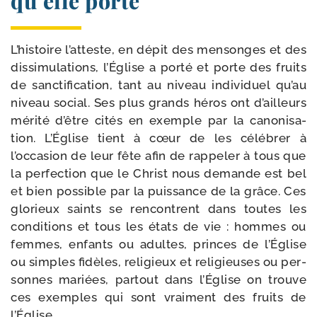
qu’elle porte
L’histoire l’atteste, en dépit des men­songes et des
dis­si­mu­la­tions, l’Église a por­té et porte des fruits
de sanc­ti­fi­ca­tion, tant au niveau indi­vi­duel qu’au
niveau social. Ses plus grands héros ont d’ailleurs
méri­té d’être cités en exemple par la cano­ni­sa­
tion. L’Église tient à cœur de les célé­brer à
l’occasion de leur fête afin de rap­pe­ler à tous que
la per­fec­tion que le Christ nous demande est bel
et bien pos­sible par la puis­sance de la grâce. Ces
glo­rieux saints se ren­contrent dans toutes les
condi­tions et tous les états de vie : hommes ou
femmes, enfants ou adultes, princes de l’Église
ou simples fidèles, reli­gieux et reli­gieuses ou per­
sonnes mariées, par­tout dans l’Église on trouve
ces exemples qui sont vrai­ment des fruits de
l’Église.