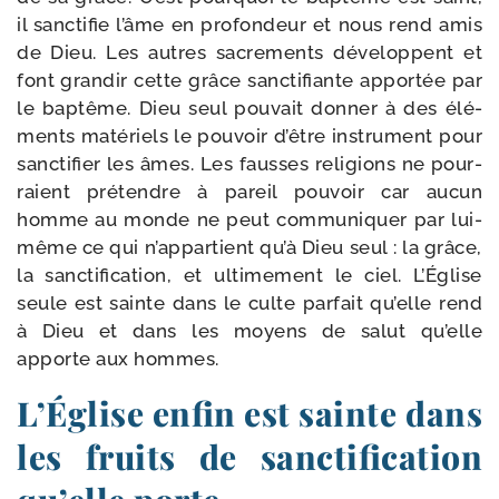
il sanc­ti­fie l’âme en pro­fon­deur et nous rend amis
de Dieu. Les autres sacre­ments déve­loppent et
font gran­dir cette grâce sanc­ti­fiante appor­tée par
le bap­tême. Dieu seul pou­vait don­ner à des élé­
ments maté­riels le pou­voir d’être ins­tru­ment pour
sanc­ti­fier les âmes. Les fausses reli­gions ne pour­
raient pré­tendre à pareil pou­voir car aucun
homme au monde ne peut com­mu­ni­quer par lui-​
même ce qui n’appartient qu’à Dieu seul : la grâce,
la sanc­ti­fi­ca­tion, et ulti­me­ment le ciel. L’Église
seule est sainte dans le culte par­fait qu’elle rend
à Dieu et dans les moyens de salut qu’elle
apporte aux hommes.
L’Église enfin est sainte dans
les fruits de sanctification