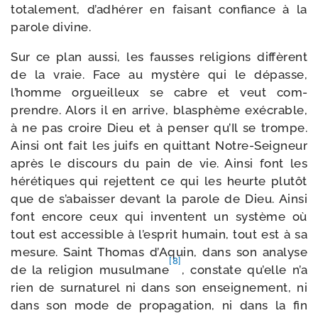
tota­le­ment, d’adhérer en fai­sant confiance à la
parole divine.
Sur ce plan aus­si, les fausses reli­gions dif­fèrent
de la vraie. Face au mys­tère qui le dépasse,
l’homme orgueilleux se cabre et veut com­
prendre. Alors il en arrive, blas­phème exé­crable,
à ne pas croire Dieu et à pen­ser qu’Il se trompe.
Ainsi ont fait les juifs en quit­tant Notre-​Seigneur
après le dis­cours du pain de vie. Ainsi font les
héré­tiques qui rejettent ce qui les heurte plu­tôt
que de s’abaisser devant la parole de Dieu. Ainsi
font encore ceux qui inventent un sys­tème où
tout est acces­sible à l’esprit humain, tout est à sa
mesure. Saint Thomas d’Aquin, dans son ana­lyse
[8]
de la reli­gion musul­mane
, constate qu’elle n’a
rien de sur­na­tu­rel ni dans son ensei­gne­ment, ni
dans son mode de pro­pa­ga­tion, ni dans la fin