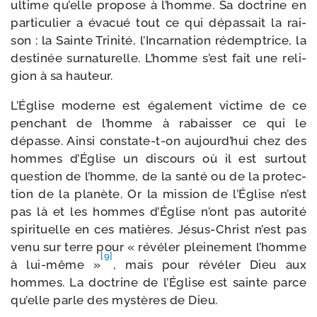
ultime qu’elle pro­pose à l’homme. Sa doc­trine en
par­ti­cu­lier a éva­cué tout ce qui dépas­sait la rai­
son : la Sainte Trinité, l’Incarnation rédemp­trice, la
des­ti­née sur­na­tu­relle. L’homme s’est fait une reli­
gion à sa hauteur.
L’Église moderne est éga­le­ment vic­time de ce
pen­chant de l’homme à rabais­ser ce qui le
dépasse. Ainsi constate-​t-​on aujourd’hui chez des
hommes d’Église un dis­cours où il est sur­tout
ques­tion de l’homme, de la san­té ou de la pro­tec­
tion de la pla­nète. Or la mis­sion de l’Église n’est
pas là et les hommes d’Église n’ont pas auto­ri­té
spi­ri­tuelle en ces matières. Jésus-​Christ n’est pas
venu sur terre pour « révé­ler plei­ne­ment l’homme
[9]
à lui-​même »
, mais pour révé­ler Dieu aux
hommes. La doc­trine de l’Église est sainte parce
qu’elle parle des mys­tères de Dieu.