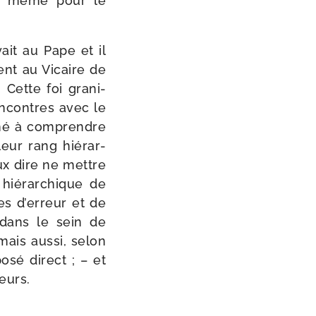
. De même pour le
oyait au Pape et il
ment au Vicaire de
Cette foi gra­ni­
en­contres avec le
­né à com­prendre
leur rang hié­rar­
eux dire ne mettre
hié­rar­chique de
s d’er­reur et de
 dans le sein de
 mais aus­si, selon
po­sé direct ; – et
teurs.