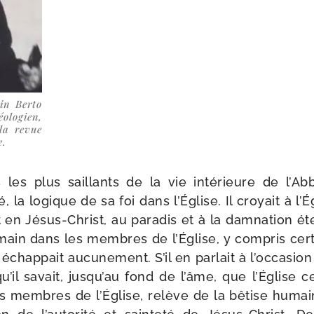
ain Berto
logien,
 la revue
e
.
 les plus saillants de la vie inté­rieure de l’Ab
é, la logique de sa foi dans l’Église. Il croyait à l’
en Jésus-​Christ, au para­dis et à la dam­na­tion éter
main dans les membres de l’Église, y com­pris cer­
échap­pait aucu­ne­ment. S’il en par­lait à l’oc­ca­sio
 qu’il savait, jus­qu’au fond de l’âme, que l’Église c
es membres de l’Église, relève de la bêtise huma