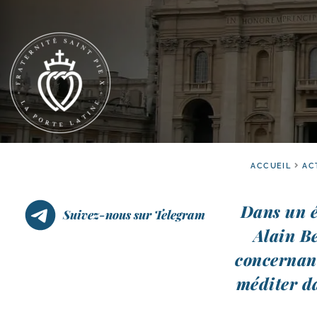
ACCUEIL
AC
Dans un é
Suivez-nous sur Telegram
Alain Be
concer­nant
médi­ter d