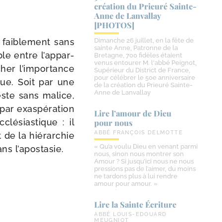
création du Prieuré Sainte-​
Anne de Lanvallay
[PHOTOS]
fai­ble­ment sans
Dimanche 26 juillet, en la fête de
sainte Anne, Patronne de la
le entre l’ap­par­
Bretagne, 700 fidèles étaient
venus entourer M. l'abbé Peignot,
her l’im­por­tance
Supérieur du District de France,
pour célébrer le 50e anniversaire
ique. Soit par une
de la création du Prieuré Sainte-
Anne de Lanvallay
este sans malice,
par exas­pé­ra­tion
Lire l’amour de Dieu
clé­sias­tique : il
pour nous
ABBÉ FRANÇOIS DELMOTTE
de la hié­rar­chie
« Qu’a voulu Dieu en venant parmi
ans l’apostasie.
nous, sinon nous montrer son
Amour ? Si jusqu’ici nous ne nous
pressions pas de l’aimer, du moins
ne tardons plus à lui rendre
amour pour amour. »
Lire la Sainte Écriture
ABBÉ LOUIS-EDOUARD
MEUGNIOT