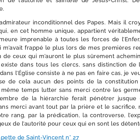
 de l’au­to­ri­té et sain­te­té de Jésus-​Christ
e.
 admi­ra­teur incon­di­tion­nel des Papes. Mais il cr
 qui, en cet homme unique, appar­tient véri­ta­ble­
emeure impre­nable à toutes les forces de l’Enfer. 
i m’a­vait frap­pé le plus lors de mes pre­mières r
 un de ceux qui m’au­ront le plus sûre­ment ache­mi
xiste dans tous les clercs, sans dis­tinc­tion de 
 dans l’Église consiste à ne pas en faire cas, je v
 de cela aucun des points de la consti­tu­tion 
n même temps lut­ter sans mer­ci contre les germe
mbre de la hié­rar­chie ferait péné­trer jusque
 sans mer­ci avant tout par la prière et le sacri­fice,
e rang, par la pré­di­ca­tion, la contro­verse, l’ex­
­geux de l’au­to­ri­té pour ceux qui en sont les déten
pette de Saint-​Vincent n° 27