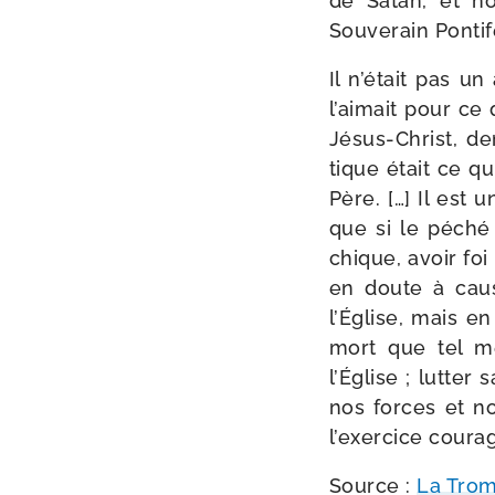
de Satan, et non
Souverain Pontif
Il n’é­tait pas un
l’ai­mait pour ce
Jésus-​Christ, d
tique était ce qu
Père. […] Il est
que si le péché e
chique, avoir foi
en doute à cause
l’Église, mais e
mort que tel me
l’Église ; lut­ter
nos forces et notr
l’exer­cice cou­ra
Source :
La Trom