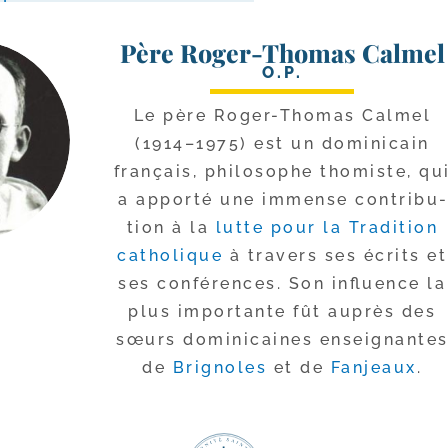
Père Roger-Thomas Calmel
O.P.
Le père Roger-​Thomas Calmel
(1914–1975) est un domi­ni­cain
fran­çais, phi­lo­sophe tho­miste, qu
a appor­té une immense contri­bu­
tion à la
lutte pour la Tradition
catho­lique
à tra­vers ses écrits et
ses confé­rences. Son influence la
plus impor­tante fût auprès des
sœurs domi­ni­caines ensei­gnante
de
Brignoles
et de
Fanjeaux
.