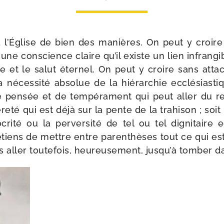
 l’Église de bien des manières. On peut y croire 
 une conscience claire qu’il existe un lien infran­gib
se et le salut éter­nel. On peut y croire sans atta­c
 néces­si­té abso­lue de la hié­rar­chie ecclé­sias­t
de pen­sée et de tem­pé­ra­ment qui peut aller du r
re­té qui est déjà sur la pente de la tra­hi­son ; soit 
i­té ou la per­ver­si­té de tel ou tel digni­taire ec
­tiens de mettre entre paren­thèses tout ce qui est 
 aller tou­te­fois, heu­reu­se­ment, jus­qu’à tom­ber d