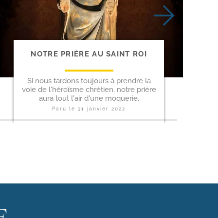
NOTRE PRIÈRE AU SAINT ROI
Si nous tardons toujours à prendre la
voie de l'héroïsme chrétien, notre prière
aura tout l'air d'une moquerie.
Paru le
31 janvier 2022