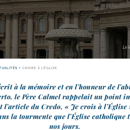
Le 
TUALITÉS
CROIRE À L’ÉGLISE
crit à la mémoire et en l’honneur de l’abb
rto, le Père Calmel rap­pe­lait un point i
 l’article du Credo, « Je crois à l’Église »
ans la tour­mente que l’Église catho­lique t
nos jours.