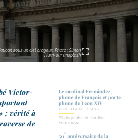
Vatican sous un ciel orageux. Photo : Simon
Hurry sur unsplash
é Victor-​
Le cardinal Fernández,
plume de François et porte-​
mpor­tant
plume de Léon XIV
ABBÉ ALAIN LORANS
 ; véri­té à
Bibliographie du cardinal
ra­verse de
Fernandez
e
50
anniversaire de la