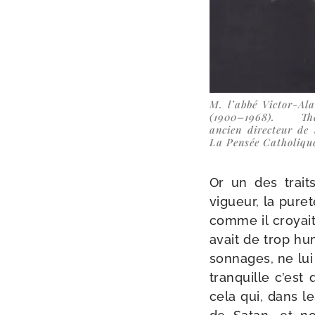
M. l’ab­bé Victor-​Al
(1900–1968). Théo
ancien direc­teur de
La Pensée Catholiqu
Or un des traits
vigueur, la pure­t
comme il croyait 
avait de trop hu
son­nages, ne lui 
tran­quille c’est
cela qui, dans l