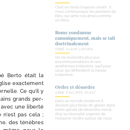
C’est un texte toujours vivant ; il
nous communique les pensées du
Dieu qui aime nos âmes comme
un Père.
Rome condamne
canoniquement, mais se tait
doctrinalement
ABBÉ ALAIN LORANS
On ne reviendra plus aux
excommunications et aux
anathèmes tridentins, sauf pour
ceux qui défendent la messe
bé Berto était la
tridentine.
Église exac­te­ment
Ordre et désordre
­nelle. Ce qu’il y
ABBÉ PHILIPPE PAZAT
tains grands per­
Dans un monde moderne il
devient plus facile de glisser dans
n avec une liber­té
cette spirale de désordre moral,
e n’est pas cela ;
d’où la nécessité urgente de
restaurer l’ordre autour de nous.
ine, des ténèbres