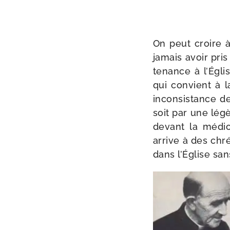
On peut croire à
jamais avoir pris
te­nance à l’Égli
qui convient à la
incon­sis­tance 
soit par une légè­
devant la médio­cr
arrive à des chré
dans l’Église sans