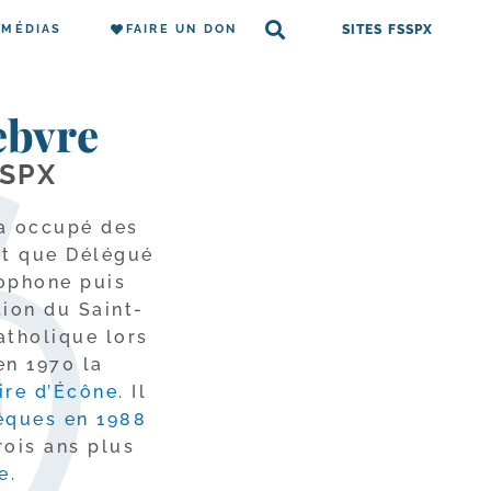
MÉDIAS
FAIRE UN DON
SITES FSSPX
ebvre
SSPX
a occu­pé des
nt que Délégué
co­phone puis
ion du Saint-​
atho­lique lors
en 1970 la
ire d’Écône
. Il
vêques en 1988
rois ans plus
ie
.