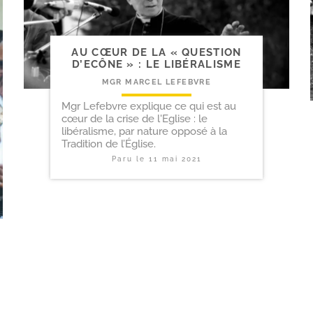
AU CŒUR DE LA « QUESTION
D’ECÔNE » : LE LIBÉRALISME
MGR MARCEL LEFEBVRE
Mgr Lefebvre explique ce qui est au
cœur de la crise de l'Eglise : le
libéralisme, par nature opposé à la
Tradition de l’Église.
Paru le
11 mai 2021