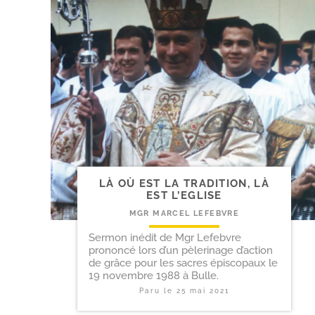
LÀ OÙ EST LA TRADITION, LÀ
EST L’EGLISE
MGR MARCEL LEFEBVRE
Sermon inédit de Mgr Lefebvre
prononcé lors d’un pèlerinage d’action
de grâce pour les sacres épiscopaux le
19 novembre 1988 à Bulle.
Paru le
25 mai 2021