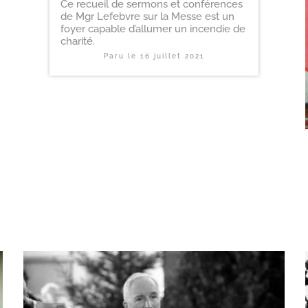
Ce recueil de sermons et conférences
de Mgr Lefebvre sur la Messe est un
foyer capable d’allumer un incendie de
charité.
Paru le
16 juillet 2021