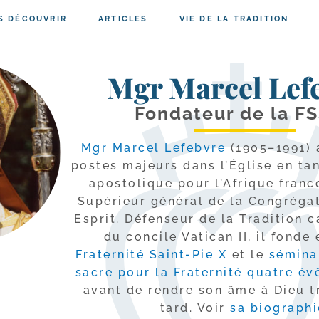
S DÉCOUVRIR
ARTICLES
VIE DE LA TRADITION
Mgr Marcel Lef
Fondateur de la F
Mgr Marcel Lefebvre
(1905–1991) 
postes majeurs dans l’Église en ta
apos­to­lique pour l’Afrique fran­
Supérieur géné­ral de la Congrégat
Esprit. Défenseur de la Tradition c
du concile Vatican II, il fonde 
Fraternité Saint-​Pie X
et le
sémi­na
sacre pour la Fraternité quatre é
avant de rendre son âme à Dieu t
tard. Voir
sa bio­gra­ph