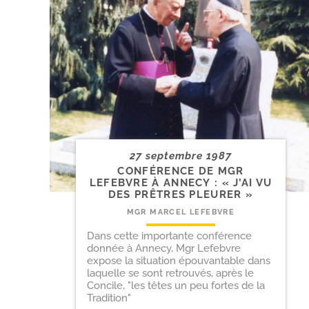
27 septembre 1987
CONFÉRENCE DE MGR
LEFEBVRE À ANNECY : « J’AI VU
DES PRÊTRES PLEURER »
MGR MARCEL LEFEBVRE
Dans cette importante conférence
donnée à Annecy, Mgr Lefebvre
expose la situation épouvantable dans
laquelle se sont retrouvés, après le
Concile, "les têtes un peu fortes de la
Tradition"