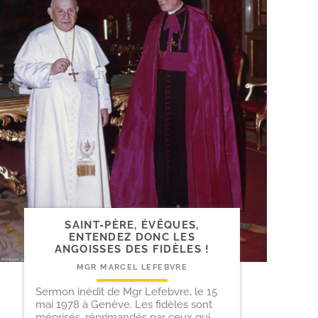
SAINT-​PÈRE, ÉVÊQUES,
ENTENDEZ DONC LES
ANGOISSES DES FIDÈLES !
MGR MARCEL LEFEBVRE
Sermon inédit de Mgr Lefebvre, le 15
mai 1978 à Genève. Les fidèles sont
méprisés, réprimandés par ceux qui