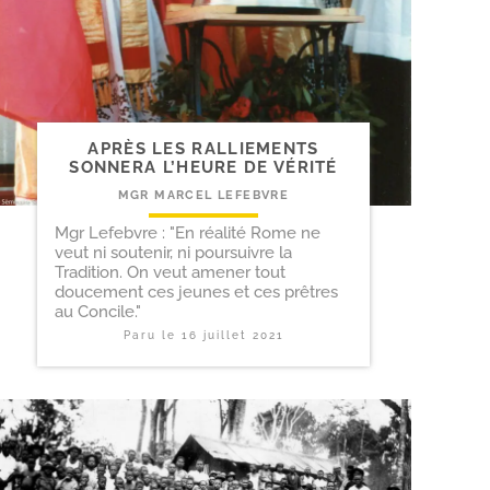
APRÈS LES RALLIEMENTS
SONNERA L’HEURE DE VÉRITÉ
MGR MARCEL LEFEBVRE
Mgr Lefebvre : "En réalité Rome ne
veut ni soutenir, ni poursuivre la
Tradition. On veut amener tout
doucement ces jeunes et ces prêtres
au Concile."
Paru le
16 juillet 2021