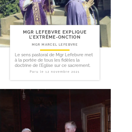
MGR LEFEBVRE EXPLIQUE
L’EXTRÊME-ONCTION
MGR MARCEL LEFEBVRE
Le sens pastoral de Mgr Lefebvre met
à la portée de tous les fidèles la
doctrine de l’Eglise sur ce sacrement.
Paru le
12 novembre 2021