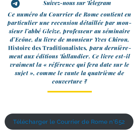
Suivez-nous sur Telegram
Ce numé­ro du Courrier de Rome contient en
par­ti­cu­lier une recen­sion détaillée par mon­
sieur l’abbé Gleize, pro­fes­seur au sémi­naire
d’Ecône, du livre de mon­sieur Yves Chiron,
Histoire des Traditionalistes
, paru der­niè­re­
ment aux édi­tions Tallandier. Ce livre est-​il
vrai­ment la « réfé­rence qui fera date sur le
sujet », comme le vante la qua­trième de
couverture ?
Télécharger le Courrier de Rome n°652