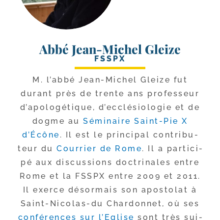
Abbé Jean-Michel Gleize
FSSPX
M. l’ab­bé Jean-​Michel Gleize fut
durant près de trente ans pro­fes­seur
d’a­po­lo­gé­tique, d’ec­clé­sio­lo­gie et de
dogme au
Séminaire Saint-​Pie X
d’Écône
. Il est le prin­ci­pal contri­bu­
teur du
Courrier de Rome
. Il a par­ti­ci­
pé aux dis­cus­sions doc­tri­nales entre
Rome et la FSSPX entre 2009 et 2011.
Il exerce désor­mais son apos­to­lat à
Saint-​Nicolas-​du Chardonnet, où ses
confé­rences sur l’Eglise
sont très sui­