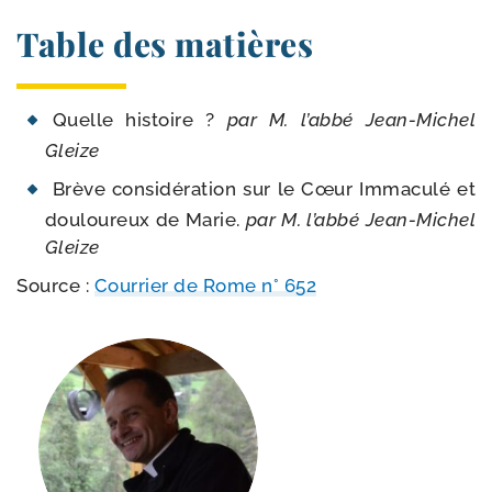
Table des matières
Quelle his­toire ?
par M. l’ab­bé Jean-​Michel
Gleize
Brève consi­dé­ra­tion sur le Cœur Immaculé et
dou­lou­reux de Marie.
par M. l’ab­bé Jean-​Michel
Gleize
Source :
Courrier de Rome n° 652