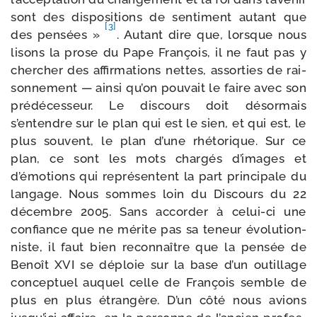
sont des dis­po­si­tions de sen­ti­ment autant que
[3]
des pen­sées »
. Autant dire que, lorsque nous
lisons la prose du Pape François, il ne faut pas y
cher­cher des affir­ma­tions nettes, assor­ties de rai­
son­ne­ment — ain­si qu’on pou­vait le faire avec son
pré­dé­ces­seur. Le dis­cours doit désor­mais
s’entendre sur le plan qui est le sien, et qui est, le
plus sou­vent, le plan d’une rhé­to­rique. Sur ce
plan, ce sont les mots char­gés d’images et
d’émotions qui repré­sentent la part prin­ci­pale du
lan­gage. Nous sommes loin du Discours du 22
décembre 2005. Sans accor­der à celui-​ci une
confiance que ne mérite pas sa teneur évo­lu­tion­
niste, il faut bien recon­naître que la pen­sée de
Benoît XVI se déploie sur la base d’un outillage
concep­tuel auquel celle de François semble de
plus en plus étran­gère. D’un côté nous avions