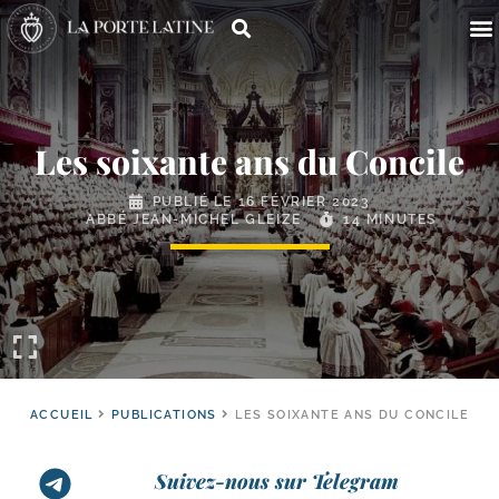
Les soixante ans du Concile
PUBLIÉ LE
16 FÉVRIER 2023
ABBÉ JEAN-MICHEL GLEIZE
14 MINUTES
ACCUEIL
PUBLICATIONS
LES SOIXANTE ANS DU CONCILE
Suivez-nous sur Telegram