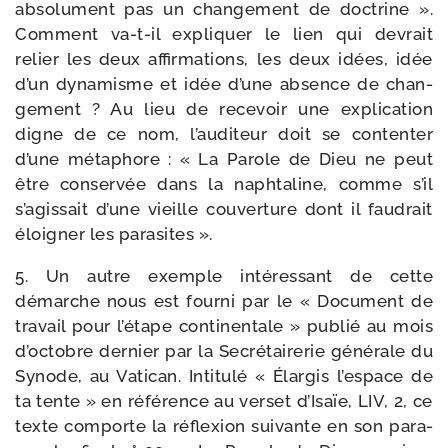
abso­lu­ment pas un chan­ge­ment de doc­trine ».
Comment va-​t-​il expli­quer le lien qui devrait
relier les deux affir­ma­tions, les deux idées, idée
d’un dyna­misme et idée d’une absence de chan­
ge­ment ? Au lieu de rece­voir une expli­ca­tion
digne de ce nom, l’auditeur doit se conten­ter
d’une méta­phore : « La Parole de Dieu ne peut
être conser­vée dans la naph­ta­line, comme s’il
s’agissait d’une vieille cou­ver­ture dont il fau­drait
éloi­gner les parasites ».
5. Un autre exemple inté­res­sant de cette
démarche nous est four­ni par le « Document de
tra­vail pour l’étape conti­nen­tale » publié au mois
d’octobre der­nier par la Secrétairerie géné­rale du
Synode, au Vatican. Intitulé « Élargis l’espace de
ta tente » en réfé­rence au ver­set d’Isaïe, LIV, 2, ce
texte com­porte la réflexion sui­vante en son para­