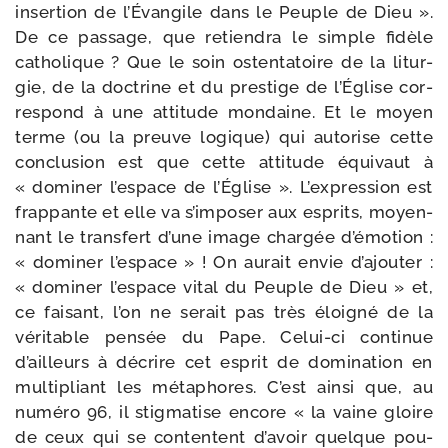
inser­tion de l’Évangile dans le Peuple de Dieu ».
De ce pas­sage, que retien­dra le simple fidèle
catho­lique ? Que le soin osten­ta­toire de la litur­
gie, de la doc­trine et du pres­tige de l’Église cor­
res­pond à une atti­tude mon­daine. Et le moyen
terme (ou la preuve logique) qui auto­rise cette
conclu­sion est que cette atti­tude équi­vaut à
« domi­ner l’espace de l’Église ». L’expression est
frap­pante et elle va s’imposer aux esprits, moyen­
nant le trans­fert d’une image char­gée d’émotion :
« domi­ner l’espace » ! On aurait envie d’ajouter :
« domi­ner l’espace vital du Peuple de Dieu » et,
ce fai­sant, l’on ne serait pas très éloi­gné de la
véri­table pen­sée du Pape. Celui-​ci conti­nue
d’ailleurs à décrire cet esprit de domi­na­tion en
mul­ti­pliant les méta­phores. C’est ain­si que, au
numé­ro 96, il stig­ma­tise encore « la vaine gloire
de ceux qui se contentent d’avoir quelque pou­