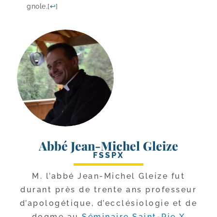
gnole.
[
↩
]
Abbé Jean-Michel Gleize
FSSPX
M. l’ab­bé Jean-​Michel Gleize fut
durant près de trente ans pro­fes­seur
d’a­po­lo­gé­tique, d’ec­clé­sio­lo­gie et de
dogme au
Séminaire Saint-​Pie X