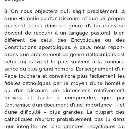
8. On nous objec­te­ra qu’il s’agit pré­ci­sé­ment là
d’une Homélie ou d’un Discours, et que les pro­pos
qui sont tenus dans ce genre d’allocutions se
doivent de recou­rir à un lan­gage pas­to­ral, bien
dif­fé­rent de celui des Encycliques ou des
Constitutions apos­to­liques. A cela, nous répon­
drons que pré­ci­sé­ment ce genre d’allocutions est
celui qui par­vient le plus sou­vent à la connais­
sance du plus grand nombre. L’enseignement d’un
Pape tou­che­ra et convain­cra plus faci­le­ment les
fidèles catho­liques par le moyen d’une homé­lie
ou d’un dis­cours, de dimen­sions rela­ti­ve­ment
brèves, et facile à com­prendre, que par
l’entremise d’un docu­ment d’une impor­tance — et
d’une dif­fi­cul­té – plus grandes. La plu­part des
catho­liques n’auront pro­ba­ble­ment pas lu dans
leur inté­gri­té les cinq grandes Encycliques du