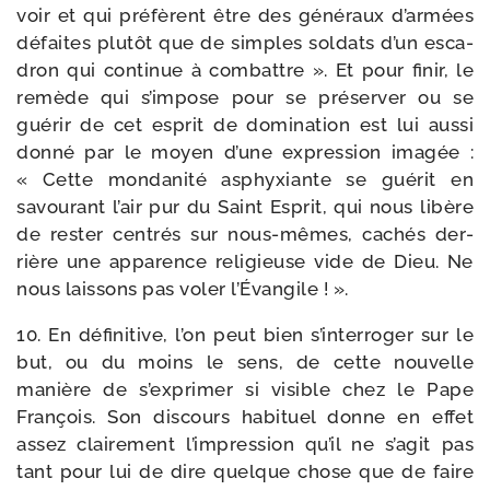
voir et qui pré­fèrent être des géné­raux d’armées
défaites plu­tôt que de simples sol­dats d’un esca­
dron qui conti­nue à com­battre ». Et pour finir, le
remède qui s’impose pour se pré­ser­ver ou se
gué­rir de cet esprit de domi­na­tion est lui aus­si
don­né par le moyen d’une expres­sion ima­gée :
« Cette mon­da­ni­té asphyxiante se gué­rit en
savou­rant l’air pur du Saint Esprit, qui nous libère
de res­ter cen­trés sur nous-​mêmes, cachés der­
rière une appa­rence reli­gieuse vide de Dieu. Ne
nous lais­sons pas voler l’Évangile ! ».
10. En défi­ni­tive, l’on peut bien s’interroger sur le
but, ou du moins le sens, de cette nou­velle
manière de s’exprimer si visible chez le Pape
François. Son dis­cours habi­tuel donne en effet
assez clai­re­ment l’impression qu’il ne s’agit pas
tant pour lui de dire quelque chose que de faire