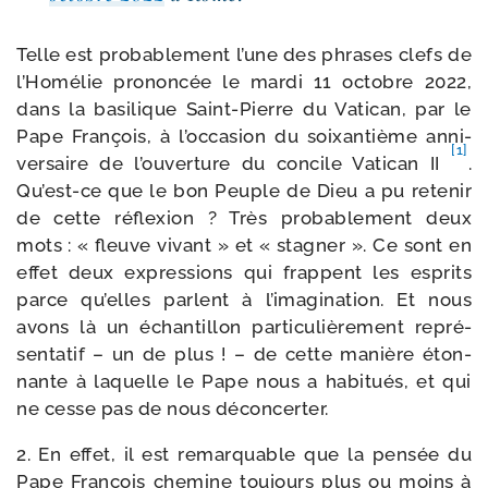
Telle est pro­ba­ble­ment l’une des phrases clefs de
l’Homélie pro­non­cée le mar­di 11 octobre 2022,
dans la basi­lique Saint-​Pierre du Vatican, par le
Pape François, à l’occasion du soixan­tième anni­
[1]
ver­saire de l’ouverture du concile Vatican II
.
Qu’est-ce que le bon Peuple de Dieu a pu rete­nir
de cette réflexion ? Très pro­ba­ble­ment deux
mots : « fleuve vivant » et « stag­ner ». Ce sont en
effet deux expres­sions qui frappent les esprits
parce qu’elles parlent à l’imagination. Et nous
avons là un échan­tillon par­ti­cu­liè­re­ment repré­
sen­ta­tif – un de plus ! – de cette manière éton­
nante à laquelle le Pape nous a habi­tués, et qui
ne cesse pas de nous déconcerter.
2. En effet, il est remar­quable que la pen­sée du
Pape François che­mine tou­jours plus ou moins à