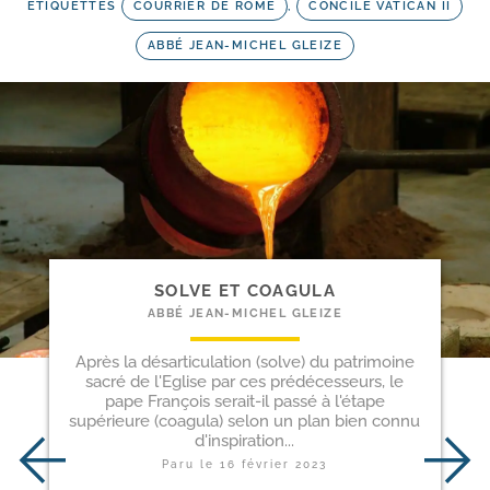
ETIQUETTES
COURRIER DE ROME
,
CONCILE VATICAN II
ABBÉ JEAN-MICHEL GLEIZE
SOLVE ET COAGULA
ABBÉ JEAN-MICHEL GLEIZE
Après la désarticulation (solve) du patrimoine
sacré de l'Eglise par ces prédécesseurs, le
pape François serait-il passé à l'étape
supérieure (coagula) selon un plan bien connu
d'inspiration...
Paru le
16 février 2023