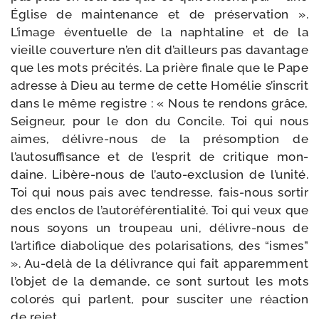
Église de main­te­nance et de pré­ser­va­tion ».
L’image éven­tuelle de la naph­ta­line et de la
vieille cou­ver­ture n’en dit d’ailleurs pas davan­tage
que les mots pré­ci­tés. La prière finale que le Pape
adresse à Dieu au terme de cette Homélie s’inscrit
dans le même registre : « Nous te ren­dons grâce,
Seigneur, pour le don du Concile. Toi qui nous
aimes, délivre-​nous de la pré­somp­tion de
l’autosuffisance et de l’esprit de cri­tique mon­
daine. Libère-​nous de l’auto-exclusion de l’unité.
Toi qui nous pais avec ten­dresse, fais-​nous sor­tir
des enclos de l’autoréférentialité. Toi qui veux que
nous soyons un trou­peau uni, délivre-​nous de
l’artifice dia­bo­lique des pola­ri­sa­tions, des “ismes”
». Au-​delà de la déli­vrance qui fait appa­rem­ment
l’objet de la demande, ce sont sur­tout les mots
colo­rés qui parlent, pour sus­ci­ter une réac­tion
de rejet.