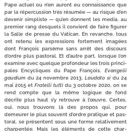
Pape actuel ou n’en auront eu connais­sance que
par la réper­cus­sion très résu­mée — au risque d’en
deve­nir sim­pliste — qu’en donnent les media, au
pre­mier rang des­quels il convient de faire figu­rer
la Salle de presse du Vatican. En revanche, tous
ont rete­nu les expres­sions for­te­ment ima­gées
dont François par­sème sans arrêt des dis­cours
d’ordre plus pas­to­ral. Et d’autre part, lorsque l’on
exa­mine avec quelque pro­fon­deur les trois prin­ci­
pales Encycliques du Pape François,
Evangelii
gau­dium
du 24 novembre 2013,
Laudato si
du 24
mai 2015 et
Fratelli tut­ti
du 3 octobre 2020, on se
rend compte que la même logique de fond
décrite plus haut s’y retrouve à l’œuvre. Certes,
oui, nous trou­vons là des pro­pos qui, pour
demeu­rer le plus sou­vent d’ordre pra­tique et pas­
to­ral, se pré­sentent sous une forme rela­ti­ve­ment
char­pen­tée. Mais les élé­ments de cette char­