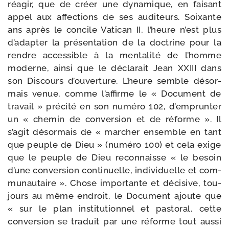
réagir, que de créer une dyna­mique, en fai­sant
appel aux affec­tions de ses audi­teurs. Soixante
ans après le concile Vatican II, l’heure n’est plus
d’adapter la pré­sen­ta­tion de la doc­trine pour la
rendre acces­sible à la men­ta­li­té de l’homme
moderne, ain­si que le décla­rait Jean XXIII dans
son Discours d’ouverture. L’heure semble désor­
mais venue, comme l’affirme le « Document de
tra­vail » pré­ci­té en son numé­ro 102, d’emprunter
un « che­min de conver­sion et de réforme ». Il
s’agit désor­mais de « mar­cher ensemble en tant
que peuple de Dieu » (numé­ro 100) et cela exige
que le peuple de Dieu recon­naisse « le besoin
d’une conver­sion conti­nuelle, indi­vi­duelle et com­
mu­nau­taire ». Chose impor­tante et déci­sive, tou­
jours au même endroit, le Document ajoute que
« sur le plan ins­ti­tu­tion­nel et pas­to­ral, cette
conver­sion se tra­duit par une réforme tout aus­si