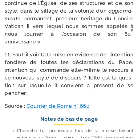
conti­nue de l’Église, de ses struc­tures et de son
style, dans le sillage de la volon­té d’un
aggior­na­
men­to
per­ma­nent, pré­cieux héri­tage du Concile
Vatican II vers lequel nous sommes appe­lés à
e
nous tour­ner à l’occasion de son 60
anniversaire ».
11. Faut-​il voir là la mise en évi­dence de l’intention
fon­cière de toutes les décla­ra­tions du Pape,
inten­tion qui com­mande elle-​même le recours à
ce nou­veau style de dis­cours ? Telle est la ques­
tion sur laquelle il convient à pré­sent de se
pencher.
Source :
Courrier de Rome n° 660
Notes de bas de page
L’homélie fut pro­non­cée lors de la messe fai­sant