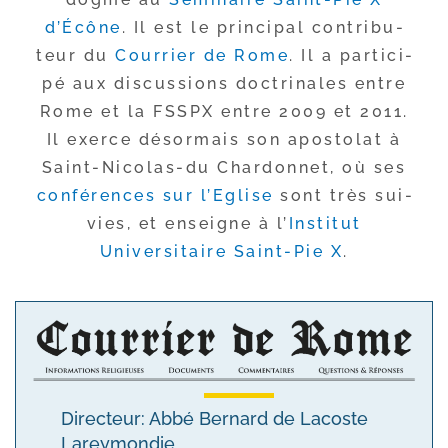
d’Écône
. Il est le prin­ci­pal contri­bu­
teur du
Courrier de Rome
. Il a par­ti­ci­
pé aux dis­cus­sions doc­tri­nales entre
Rome et la FSSPX entre 2009 et 2011.
Il exerce désor­mais son apos­to­lat à
Saint-​Nicolas-​du Chardonnet, où ses
confé­rences sur l’Eglise
sont très sui­
vies, et enseigne à l’
Institut
Universitaire Saint-​Pie X
.
Directeur: Abbé Bernard de Lacoste
Lareymondie