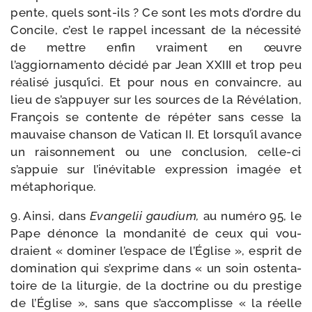
pente, quels sont-​ils ? Ce sont les mots d’ordre du
Concile, c’est le rap­pel inces­sant de la néces­si­té
de mettre enfin vrai­ment en œuvre
l’aggiornamento déci­dé par Jean XXIII et trop peu
réa­li­sé jusqu’ici. Et pour nous en convaincre, au
lieu de s’appuyer sur les sources de la Révélation,
François se contente de répé­ter sans cesse la
mau­vaise chan­son de Vatican II. Et lorsqu’il avance
un rai­son­ne­ment ou une conclu­sion, celle-​ci
s’appuie sur l’inévitable expres­sion ima­gée et
métaphorique.
9. Ainsi, dans
Evangelii gau­dium,
au numé­ro 95, le
Pape dénonce la mon­da­ni­té de ceux qui vou­
draient « domi­ner l’espace de l’Église », esprit de
domi­na­tion qui s’exprime dans « un soin osten­ta­
toire de la litur­gie, de la doc­trine ou du pres­tige
de l’Église », sans que s’accomplisse « la réelle