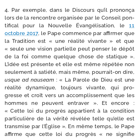
4. Par exemple, dans le Discours qu’il pro­non­ça
lors de la ren­contre orga­ni­sée par le Conseil pon­
ti­fi­cal pour la Nouvelle Évangélisation, le
11
octobre 2017
, le Pape com­mence par affir­mer que
la Tradition est « une réa­li­té vivante » et que
« seule une vision par­tielle peut pen­ser le dépôt
de la foi comme quelque chose de sta­tique ».
L’idée est pré­sente et elle est même répé­tée non
seule­ment à satié­té, mais même, pourrait-​on dire,
usque ad nau­seam
: « La Parole de Dieu est une
réa­li­té dyna­mique, tou­jours vivante, qui pro­
gresse et croît vers un accom­plis­se­ment que les
hommes ne peuvent entra­ver ». Et encore :
« Cette loi du pro­grès appar­tient à la condi­tion
par­ti­cu­lière de la véri­té révé­lée telle qu’elle est
trans­mise par l’Église ». En même temps, le Pape
affirme que cette loi du pro­grès « ne signi­fie