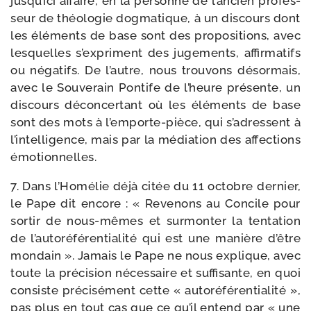
jusqu’ici affaire, en la per­sonne de l’ancien pro­fes­
seur de théo­lo­gie dog­ma­tique, à un dis­cours dont
les élé­ments de base sont des pro­po­si­tions, avec
les­quelles s’expriment des juge­ments, affir­ma­tifs
ou néga­tifs. De l’autre, nous trou­vons désor­mais,
avec le Souverain Pontife de l’heure pré­sente, un
dis­cours décon­cer­tant où les élé­ments de base
sont des mots à l’emporte-pièce, qui s’adressent à
l’intelligence, mais par la média­tion des affec­tions
émotionnelles.
7. Dans l’Homélie déjà citée du 11 octobre der­nier,
le Pape dit encore : « Revenons au Concile pour
sor­tir de nous-​mêmes et sur­mon­ter la ten­ta­tion
de l’autoréférentialité qui est une manière d’être
mon­dain ». Jamais le Pape ne nous explique, avec
toute la pré­ci­sion néces­saire et suf­fi­sante, en quoi
consiste pré­ci­sé­ment cette « auto­ré­fé­ren­tia­li­té »,
pas plus en tout cas que ce qu’il entend par « une