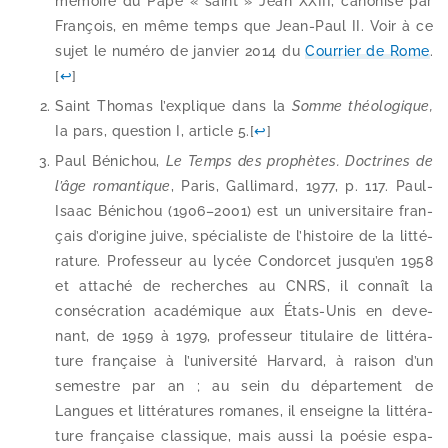
mémoire du Pape « saint » Jean XXIII, cano­ni­sé par
François, en même temps que Jean-​Paul II. Voir à ce
sujet le numé­ro de jan­vier 2014 du
Courrier de Rome
.
[
↩
]
Saint Thomas l’explique dans la
Somme théo­lo­gique,
Ia pars, ques­tion I, article 5.
[
↩
]
Paul Bénichou,
Le Temps des pro­phètes. Doctrines de
l’âge roman­tique
, Paris, Gallimard, 1977, p. 117. Paul-​
Isaac Bénichou (1906–2001) est un uni­ver­si­taire fran­
çais d’origine juive, spé­cia­liste de l’histoire de la lit­té­
ra­ture. Professeur au lycée Condorcet jusqu’en 1958
et atta­ché de recherches au CNRS, il connaît la
consé­cra­tion aca­dé­mique aux États-​Unis en deve­
nant, de 1959 à 1979, pro­fes­seur titu­laire de lit­té­ra­
ture fran­çaise à l’université Harvard, à rai­son d’un
semestre par an ; au sein du dépar­te­ment de
Langues et lit­té­ra­tures romanes, il enseigne la lit­té­ra­
ture fran­çaise clas­sique, mais aus­si la poé­sie espa­