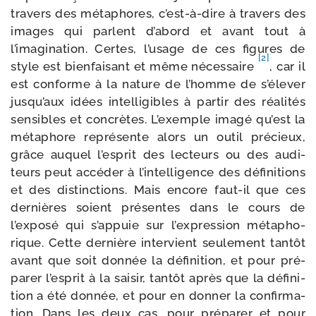
tra­vers des méta­phores, c’est-à-dire à tra­vers des
images qui parlent d’abord et avant tout à
l’imagination. Certes, l’usage de ces figures de
[2]
style est bien­fai­sant et même néces­saire
, car il
est conforme à la nature de l’homme de s’élever
jusqu’aux idées intel­li­gibles à par­tir des réa­li­tés
sen­sibles et concrètes. L’exemple ima­gé qu’est la
méta­phore repré­sente alors un outil pré­cieux,
grâce auquel l’esprit des lec­teurs ou des audi­
teurs peut accé­der à l’intelligence des défi­ni­tions
et des dis­tinc­tions. Mais encore faut-​il que ces
der­nières soient pré­sentes dans le cours de
l’exposé qui s’appuie sur l’expression méta­pho­
rique. Cette der­nière inter­vient seule­ment tan­tôt
avant que soit don­née la défi­ni­tion, et pour pré­
pa­rer l’esprit à la sai­sir, tan­tôt après que la défi­ni­
tion a été don­née, et pour en don­ner la confir­ma­
tion. Dans les deux cas, pour pré­pa­rer et pour