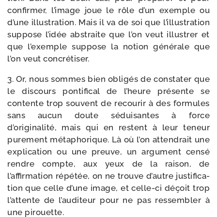
confir­mer, l’image joue le rôle d’un exemple ou
d’une illus­tra­tion. Mais il va de soi que l’illustration
sup­pose l’idée abs­traite que l’on veut illus­trer et
que l’exemple sup­pose la notion géné­rale que
l’on veut concrétiser.
3. Or, nous sommes bien obli­gés de consta­ter que
le dis­cours pon­ti­fi­cal de l’heure pré­sente se
contente trop sou­vent de recou­rir à des for­mules
sans aucun doute sédui­santes à force
d’originalité, mais qui en res­tent à leur teneur
pure­ment méta­pho­rique. Là où l’on atten­drait une
expli­ca­tion ou une preuve, un argu­ment cen­sé
rendre compte, aux yeux de la rai­son, de
l’affirmation répé­tée, on ne trouve d’autre jus­ti­fi­ca­
tion que celle d’une image, et celle-​ci déçoit trop
l’attente de l’auditeur pour ne pas res­sem­bler à
une pirouette.