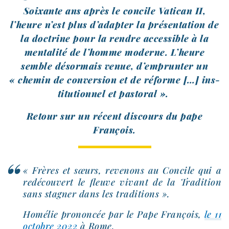
Soixante ans après le concile Vatican II,
l’heure n’est plus d’adapter la pré­sen­ta­tion de
la doc­trine pour la rendre acces­sible à la
men­ta­li­té de l’homme moderne. L’heure
semble désor­mais venue, d’emprunter un
« che­min de conver­sion et de réforme […] ins­
ti­tu­tion­nel et pastoral ».
Retour sur un récent dis­cours du pape
François.
« Frères et sœurs, reve­nons au Concile qui a
redé­cou­vert le fleuve vivant de la Tradition
sans stag­ner dans les traditions ».
Homélie pro­non­cée par le Pape François,
le 11
octobre 2022
à Rome.