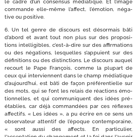
le cadre d’un consen­sus média­tique. Et l’image
com­mande elle-​même l’affect, l’émotion, néga­
tive ou positive.
6. Un tel genre de dis­cours est désor­mais bâti
d’abord et avant tout non plus sur des pro­po­si­
tions intel­li­gibles, c’est-à-dire sur des affir­ma­tions
ou des néga­tions, les­quelles s’appuient sur des
défi­ni­tions ou des dis­tinc­tions. Le dis­cours auquel
recourt le Pape François, comme la plu­part de
ceux qui inter­viennent dans le champ média­tique
d’aujourd’hui, est bâti de façon pré­fé­ren­tielle sur
des mots, qui se font les relais de réac­tions émo­
tion­nelles, et qui com­mu­niquent des idées pré­
éta­blies, car déjà com­man­dées par ces réflexes
affec­tifs. « Les idées », a pu écrire en ce sens un
obser­va­teur atten­tif de l’époque contem­po­raine,
« sont aus­si des affects. En par­ti­cu­lier,
l’acceptation du chan­ge­ment et la foi dans l’avenir