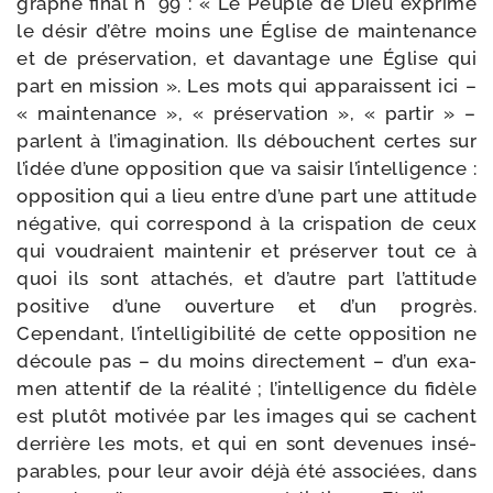
graphe final n° 99 : « Le Peuple de Dieu exprime
le désir d’être moins une Église de main­te­nance
et de pré­ser­va­tion, et davan­tage une Église qui
part en mis­sion ». Les mots qui appa­raissent ici –
« main­te­nance », « pré­ser­va­tion », « par­tir » –
parlent à l’imagination. Ils débouchent certes sur
l’idée d’une oppo­si­tion que va sai­sir l’intelligence :
oppo­si­tion qui a lieu entre d’une part une atti­tude
néga­tive, qui cor­res­pond à la cris­pa­tion de ceux
qui vou­draient main­te­nir et pré­ser­ver tout ce à
quoi ils sont atta­chés, et d’autre part l’attitude
posi­tive d’une ouver­ture et d’un pro­grès.
Cependant, l’intelligibilité de cette oppo­si­tion ne
découle pas – du moins direc­te­ment – d’un exa­
men atten­tif de la réa­li­té ; l’intelligence du fidèle
est plu­tôt moti­vée par les images qui se cachent
der­rière les mots, et qui en sont deve­nues insé­
pa­rables, pour leur avoir déjà été asso­ciées, dans