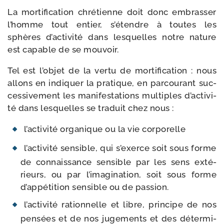
La mor­ti­fi­ca­tion chré­tienne doit donc embras­ser
l’homme tout entier, s’é­tendre à toutes les
sphères d’ac­ti­vi­té dans les­quelles notre nature
est capable de se mouvoir.
Tel est l’ob­jet de la ver­tu de mor­ti­fi­ca­tion : nous
allons en indi­quer la pra­tique, en par­cou­rant suc­
ces­si­ve­ment les mani­fes­ta­tions mul­tiples d’ac­ti­vi­
té dans les­quelles se tra­duit chez nous :
l’ac­ti­vi­té orga­nique ou la vie corporelle
l’ac­ti­vi­té sen­sible, qui s’exerce soit sous forme
de connais­sance sen­sible par les sens exté­
rieurs, ou par l’i­ma­gi­na­tion, soit sous forme
d’ap­pé­ti­tion sen­sible ou de passion.
l’ac­ti­vi­té ration­nelle et libre, prin­cipe de nos
pen­sées et de nos juge­ments et des déter­mi­