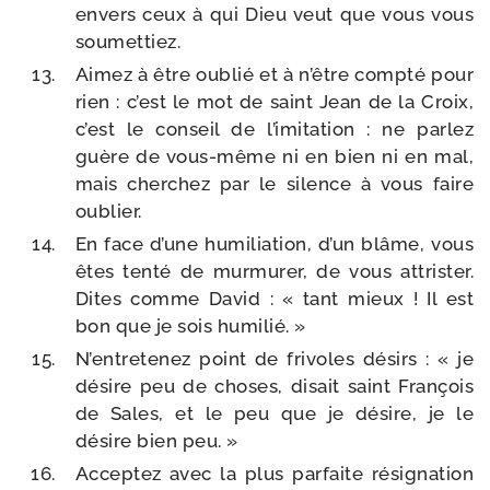
envers ceux à qui Dieu veut que vous vous
soumettiez.
Aimez à être oublié et à n’être comp­té pour
rien : c’est le mot de saint Jean de la Croix,
c’est le conseil de l’i­mi­ta­tion : ne par­lez
guère de vous-​même ni en bien ni en mal,
mais cher­chez par le silence à vous faire
oublier.
En face d’une humi­lia­tion, d’un blâme, vous
êtes ten­té de mur­mu­rer, de vous attris­ter.
Dites comme David : « tant mieux ! Il est
bon que je sois humilié. »
N’entretenez point de fri­voles dési­rs : « je
désire peu de choses, disait saint François
de Sales, et le peu que je désire, je le
désire bien peu. »
Acceptez avec la plus par­faite rési­gna­tion