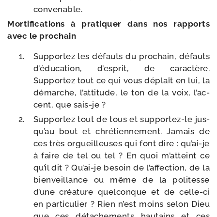
convenable.
Mortifications à pra­ti­quer dans nos rap­ports
avec le prochain
Supportez les défauts du pro­chain, défauts
d’é­du­ca­tion, d’es­prit, de carac­tère.
Supportez tout ce qui vous déplaît en lui, la
démarche, l’at­ti­tude, le ton de la voix, l’ac­
cent, que sais-je ?
Supportez tout de tous et supportez-​le jus­
qu’au bout et chré­tien­ne­ment. Jamais de
ces très orgueilleuses qui font dire : qu’ai-​je
à faire de tel ou tel ? En quoi m’at­teint ce
qu’il dit ? Qu’ai-​je besoin de l’af­fec­tion, de la
bien­veillance ou même de la poli­tesse
d’une créa­ture quel­conque et de celle-​ci
en par­ti­cu­lier ? Rien n’est moins selon Dieu
que ces déta­che­ments hau­tains et ces