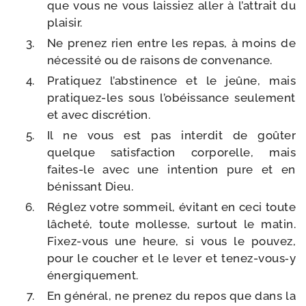
que vous ne vous lais­siez aller à l’at­trait du
plaisir.
Ne pre­nez rien entre les repas, à moins de
néces­si­té ou de rai­sons de convenance.
Pratiquez l’abs­ti­nence et le jeûne, mais
pratiquez-​les sous l’o­béis­sance seule­ment
et avec discrétion.
Il ne vous est pas inter­dit de goû­ter
quelque satis­fac­tion cor­po­relle, mais
faites-​le avec une inten­tion pure et en
bénis­sant Dieu.
Réglez votre som­meil, évi­tant en ceci toute
lâche­té, toute mol­lesse, sur­tout le matin.
Fixez-​vous une heure, si vous le pou­vez,
pour le cou­cher et le lever et tenez-​vous‑y
énergiquement.
En géné­ral, ne pre­nez du repos que dans la