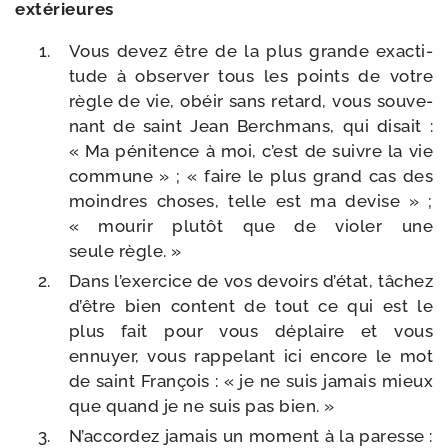
extérieures
Vous devez être de la plus grande exac­ti­
tude à obser­ver tous les points de votre
règle de vie, obéir sans retard, vous sou­ve­
nant de saint Jean Berchmans, qui disait :
« Ma péni­tence à moi, c’est de suivre la vie
com­mune » ; « faire le plus grand cas des
moindres choses, telle est ma devise » ;
« mou­rir plu­tôt que de vio­ler une
seule règle. »
Dans l’exer­cice de vos devoirs d’é­tat, tâchez
d’être bien content de tout ce qui est le
plus fait pour vous déplaire et vous
ennuyer, vous rap­pe­lant ici encore le mot
de saint François : « je ne suis jamais mieux
que quand je ne suis pas bien. »
N’accordez jamais un moment à la paresse :