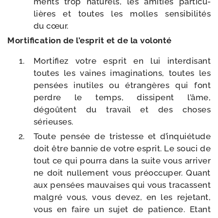
ments trop natu­rels, les ami­tiés par­ti­cu­
lières et toutes les molles sen­si­bi­li­tés
du cœur.
Mortification de l’es­prit et de la volonté
Mortifiez votre esprit en lui inter­di­sant
toutes les vaines ima­gi­na­tions, toutes les
pen­sées inutiles ou étran­gères qui font
perdre le temps, dis­sipent l’âme,
dégoûtent du tra­vail et des choses
sérieuses.
Toute pen­sée de tris­tesse et d’in­quié­tude
doit être ban­nie de votre esprit. Le sou­ci de
tout ce qui pour­ra dans la suite vous arri­ver
ne doit nul­le­ment vous pré­oc­cu­per. Quant
aux pen­sées mau­vaises qui vous tra­cassent
mal­gré vous, vous devez, en les reje­tant,
vous en faire un sujet de patience. Etant