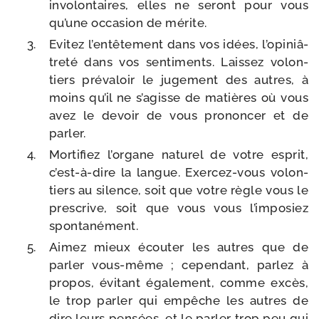
invo­lon­taires, elles ne seront pour vous
qu’une occa­sion de mérite.
Evitez l’en­tê­te­ment dans vos idées, l’o­pi­niâ­
tre­té dans vos sen­ti­ments. Laissez volon­
tiers pré­va­loir le juge­ment des autres, à
moins qu’il ne s’a­gisse de matières où vous
avez le devoir de vous pro­non­cer et de
parler.
Mortifiez l’or­gane natu­rel de votre esprit,
c’est-​à-​dire la langue. Exercez-​vous volon­
tiers au silence, soit que votre règle vous le
pres­crive, soit que vous vous l’im­po­siez
spontanément.
Aimez mieux écou­ter les autres que de
par­ler vous-​même ; cepen­dant, par­lez à
pro­pos, évi­tant éga­le­ment, comme excès,
le trop par­ler qui empêche les autres de
dire leurs pen­sées, et le par­ler trop peu qui