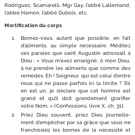
Rodriguez, Scamarelli, Mgr Gay, l’ab­bé Lallemand,
l’ab­bé Hamon, l’ab­bé Dubois, etc.
Mortification du corps
Bornez-​vous, autant que pos­sible, en fait
d’a­li­ments, au simple néces­saire. Méditez
ces paroles que saint Augustin adres­sait à
Dieu : « Vous m’a­vez ensei­gné, ô mon Dieu,
à ne prendre les ali­ments que comme des
remèdes. Eh ! Seigneur, qui est celui d’entre
nous qui ne passe par­fois ici la limite ? S’il
en est un, je déclare que cet homme est
grand et qu’il doit gran­de­ment glo­ri­fier
votre Nom. » (Confessions, livre X, ch. 31).
Priez Dieu sou­vent, priez Dieu jour­nel­le­
ment d’empêcher par sa grâce que vous ne
fran­chis­siez les bornes de la néces­si­té et