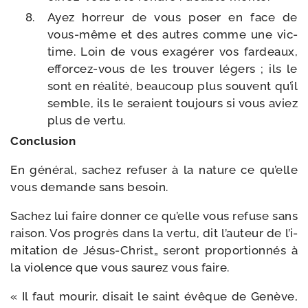
Ayez hor­reur de vous poser en face de
vous-​même et des autres comme une vic­
time. Loin de vous exa­gé­rer vos far­deaux,
efforcez-​vous de les trou­ver légers ; ils le
sont en réa­li­té, beau­coup plus sou­vent qu’il
semble, ils le seraient tou­jours si vous aviez
plus de vertu.
Conclusion
En géné­ral, sachez refu­ser à la nature ce qu’elle
vous demande sans besoin.
Sachez lui faire don­ner ce qu’elle vous refuse sans
rai­son. Vos pro­grès dans la ver­tu, dit l’au­teur de l’i­
mi­ta­tion de Jésus-​Christ„ seront pro­por­tion­nés à
la vio­lence que vous sau­rez vous faire.
« Il faut mou­rir, disait le saint évêque de Genève,