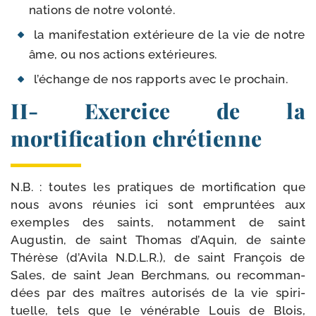
na­tions de notre volonté.
la mani­fes­ta­tion exté­rieure de la vie de notre
âme, ou nos actions extérieures.
l’é­change de nos rap­ports avec le prochain.
II- Exercice de la
mortification chrétienne
N.B. : toutes les pra­tiques de mor­ti­fi­ca­tion que
nous avons réunies ici sont emprun­tées aux
exemples des saints, notam­ment de saint
Augustin, de saint Thomas d’Aquin, de sainte
Thérèse (d’Avila N.D.L.R.), de saint François de
Sales, de saint Jean Berchmans, ou recom­man­
dées par des maîtres auto­ri­sés de la vie spi­ri­
tuelle, tels que le véné­rable Louis de Blois,