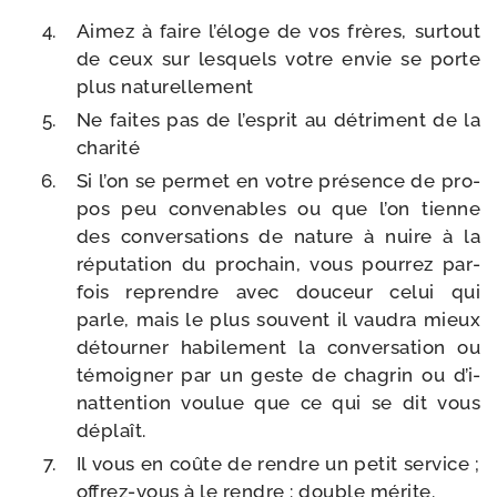
Aimez à faire l’é­loge de vos frères, sur­tout
de ceux sur les­quels votre envie se porte
plus naturellement
Ne faites pas de l’es­prit au détri­ment de la
charité
Si l’on se per­met en votre pré­sence de pro­
pos peu conve­nables ou que l’on tienne
des conver­sa­tions de nature à nuire à la
répu­ta­tion du pro­chain, vous pour­rez par­
fois reprendre avec dou­ceur celui qui
parle, mais le plus sou­vent il vau­dra mieux
détour­ner habi­le­ment la conver­sa­tion ou
témoi­gner par un geste de cha­grin ou d’i­
nat­ten­tion vou­lue que ce qui se dit vous
déplaît.
Il vous en coûte de rendre un petit ser­vice ;
offrez-​vous à le rendre : double mérite.