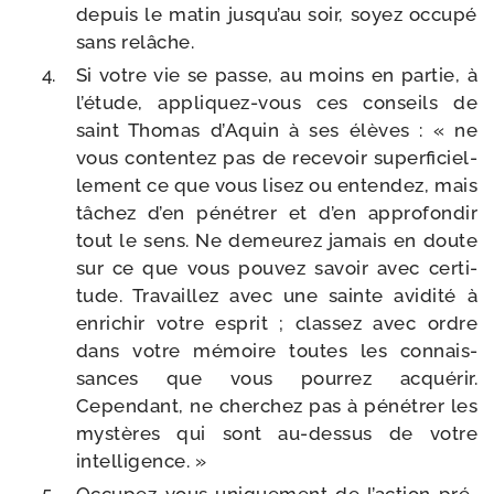
depuis le matin jus­qu’au soir, soyez occu­pé
sans relâche.
Si votre vie se passe, au moins en par­tie, à
l’é­tude, appliquez-​vous ces conseils de
saint Thomas d’Aquin à ses élèves : « ne
vous conten­tez pas de rece­voir super­fi­ciel­
le­ment ce que vous lisez ou enten­dez, mais
tâchez d’en péné­trer et d’en appro­fon­dir
tout le sens. Ne demeu­rez jamais en doute
sur ce que vous pou­vez savoir avec cer­ti­
tude. Travaillez avec une sainte avi­di­té à
enri­chir votre esprit ; clas­sez avec ordre
dans votre mémoire toutes les connais­
sances que vous pour­rez acqué­rir.
Cependant, ne cher­chez pas à péné­trer les
mys­tères qui sont au-​dessus de votre
intelligence. »