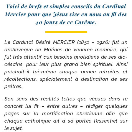
Voici de brefs et simples conseils du Cardinal
Mercier pour que Jésus vive en nous au fil des
40 jours de ce Carême.
Le Cardinal Désiré MERCIER (1851 – 1926) fut un
arche­vêque de Malines de véné­rée mémoire, qui
fut très atten­tif aux besoins quo­ti­diens de ses dio­
cé­sains, pour leur plus grand bien spi­ri­tuel. Ainsi
prêchait-​il lui-​même chaque année retraites et
récol­lec­tions, spé­cia­le­ment à des­ti­na­tion de ses
prêtres.
Son sens des réa­li­tés telles que vécues dans le
concret lui fit – entre autres – rédi­ger quelques
pages sur la mor­ti­fi­ca­tion chré­tienne afin que
chaque catho­lique ait à sa por­tée l’es­sen­tiel sur
le sujet.