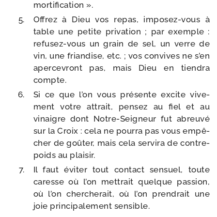
mortification ».
Offrez à Dieu vos repas, imposez-​vous à
table une petite pri­va­tion ; par exemple :
refusez-​vous un grain de sel, un verre de
vin, une frian­dise, etc. ; vos convives ne s’en
aper­ce­vront pas, mais Dieu en tien­dra
compte.
Si ce que l’on vous pré­sente excite vive­
ment votre attrait, pen­sez au fiel et au
vinaigre dont Notre-​Seigneur fut abreu­vé
sur la Croix : cela ne pour­ra pas vous empê­
cher de goû­ter, mais cela ser­vi­ra de contre­
poids au plaisir.
Il faut évi­ter tout contact sen­suel, toute
caresse où l’on met­trait quelque pas­sion,
où l’on cher­che­rait, où l’on pren­drait une
joie prin­ci­pa­le­ment sensible.