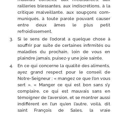
raille­ries bles­santes, aux indis­cré­tions, à la
cri­tique mal­veillante, aux soup­çons com­
mu­ni­qués, à toute parole pou­vant cau­ser
entre deux âmes le plus petit
refroidissement.
Si le sens de l’o­do­rat a quelque chose à
souf­frir par suite de cer­taines infir­mi­tés ou
mala­dies du pro­chain, loin de vous en
plaindre jamais, puisez‑y une joie sainte.
En ce qui concerne la qua­li­té des ali­ments,
ayez grand res­pect pour le conseil de
Notre-​Seigneur : « man­gez ce que l’on vous
sert ». « Manger ce qui est bon sans s’y
com­plaire, ce qui est mau­vais sans en
témoi­gner de l’a­ver­sion, et se mon­trer aus­si
indif­fé­rent en l’un qu’en l’autre, voi­là, dit
saint François de Sales, la vraie