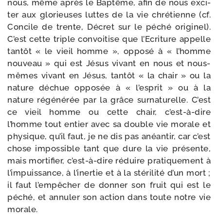
nous, même après le Baptême, afin de nous exci­
ter aux glo­rieuses luttes de la vie chré­tienne (cf.
Concile de trente, Décret sur le péché ori­gi­nel).
C’est cette triple convoi­tise que l’Ecriture appelle
tan­tôt « le vieil homme », oppo­sé à « l’homme
nou­veau » qui est Jésus vivant en nous et nous-​
mêmes vivant en Jésus, tan­tôt « la chair » ou la
nature déchue oppo­sée à « l’es­prit » ou à la
nature régé­né­rée par la grâce sur­na­tu­relle. C’est
ce vieil homme ou cette chair, c’est-​à-​dire
l’homme tout entier avec sa double vie morale et
phy­sique, qu’il faut, je ne dis pas anéan­tir, car c’est
chose impos­sible tant que dure la vie pré­sente,
mais mor­ti­fier, c’est-​à-​dire réduire pra­ti­que­ment à
l’im­puis­sance, à l’i­ner­tie et à la sté­ri­li­té d’un mort ;
il faut l’empêcher de don­ner son fruit qui est le
péché, et annu­ler son action dans toute notre vie
morale.