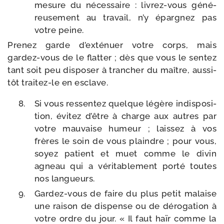
mesure du néces­saire : livrez-​vous géné­
reu­se­ment au tra­vail, n’y épar­gnez pas
votre peine.
Prenez garde d’ex­té­nuer votre corps, mais
gardez-​vous de le flat­ter ; dès que vous le sen­tez
tant soit peu dis­po­ser à tran­cher du maître, aus­si­
tôt traitez-​le en esclave.
Si vous res­sen­tez quelque légère indis­po­si­
tion, évi­tez d’être à charge aux autres par
votre mau­vaise humeur ; lais­sez à vos
frères le soin de vous plaindre ; pour vous,
soyez patient et muet comme le divin
agneau qui a véri­ta­ble­ment por­té toutes
nos langueurs.
Gardez-​vous de faire du plus petit malaise
une rai­son de dis­pense ou de déro­ga­tion à
votre ordre du jour. « Il faut haïr comme la