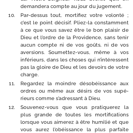
deman­de­ra compte au jour du jugement.
Par-​dessus tout, mor­ti­fiez votre volon­té ;
c’est le point déci­sif. Pliez-​la constam­ment
à ce que vous savez être le bon plai­sir de
Dieu et l’ordre de la Providence, sans tenir
aucun compte ni de vos goûts, ni de vos
aver­sions. Soumettez-​vous, même à vos
infé­rieurs, dans les choses qui n’in­té­ressent
pas la gloire de Dieu et les devoirs de votre
charge.
Regardez la moindre déso­béis­sance aux
ordres ou même aux dési­rs de vos supé­
rieurs comme s’a­dres­sant à Dieu.
Souvenez-​vous que vous pra­ti­que­rez la
plus grande de toutes les mor­ti­fi­ca­tions
lorsque vous aime­rez à être humi­lié et que
vous aurez l’o­béis­sance la plus par­faite