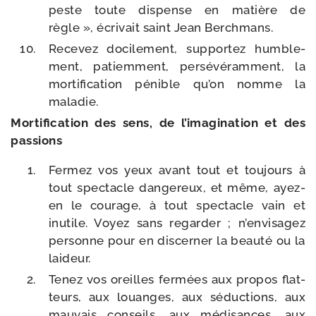
peste toute dis­pense en matière de
règle », écri­vait saint Jean Berchmans.
Recevez doci­le­ment, sup­por­tez hum­ble­
ment, patiem­ment, per­sé­vé­ram­ment, la
mor­ti­fi­ca­tion pénible qu’on nomme la
maladie.
Mortification des sens, de l’i­ma­gi­na­tion et des
passions
Fermez vos yeux avant tout et tou­jours à
tout spec­tacle dan­ge­reux, et même, ayez-​
en le cou­rage, à tout spec­tacle vain et
inutile. Voyez sans regar­der ; n’en­vi­sa­gez
per­sonne pour en dis­cer­ner la beau­té ou la
laideur.
Tenez vos oreilles fer­mées aux pro­pos flat­
teurs, aux louanges, aux séduc­tions, aux
mau­vais conseils, aux médi­sances, aux