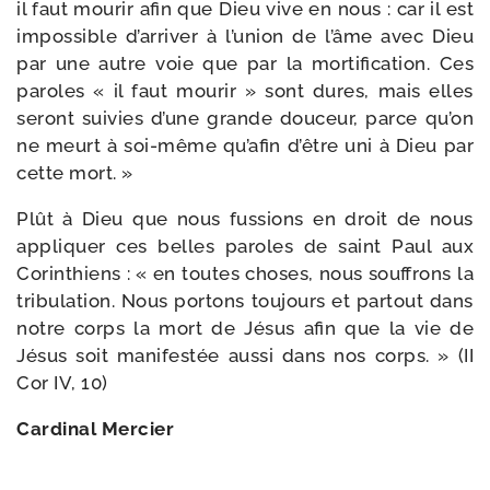
il faut mou­rir afin que Dieu vive en nous : car il est
impos­sible d’ar­ri­ver à l’u­nion de l’âme avec Dieu
par une autre voie que par la mor­ti­fi­ca­tion. Ces
paroles « il faut mou­rir » sont dures, mais elles
seront sui­vies d’une grande dou­ceur, parce qu’on
ne meurt à soi-​même qu’a­fin d’être uni à Dieu par
cette mort. »
Plût à Dieu que nous fus­sions en droit de nous
appli­quer ces belles paroles de saint Paul aux
Corinthiens : « en toutes choses, nous souf­frons la
tri­bu­la­tion. Nous por­tons tou­jours et par­tout dans
notre corps la mort de Jésus afin que la vie de
Jésus soit mani­fes­tée aus­si dans nos corps. » (II
Cor IV, 10)
Cardinal Mercier