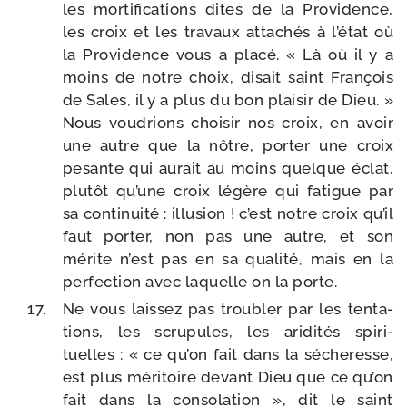
les mor­ti­fi­ca­tions dites de la Providence,
les croix et les tra­vaux atta­chés à l’é­tat où
la Providence vous a pla­cé. « Là où il y a
moins de notre choix, disait saint François
de Sales, il y a plus du bon plai­sir de Dieu. »
Nous vou­drions choi­sir nos croix, en avoir
une autre que la nôtre, por­ter une croix
pesante qui aurait au moins quelque éclat,
plu­tôt qu’une croix légère qui fatigue par
sa conti­nui­té : illu­sion ! c’est notre croix qu’il
faut por­ter, non pas une autre, et son
mérite n’est pas en sa qua­li­té, mais en la
per­fec­tion avec laquelle on la porte.
Ne vous lais­sez pas trou­bler par les ten­ta­
tions, les scru­pules, les ari­di­tés spi­ri­
tuelles : « ce qu’on fait dans la séche­resse,
est plus méri­toire devant Dieu que ce qu’on
fait dans la conso­la­tion », dit le saint