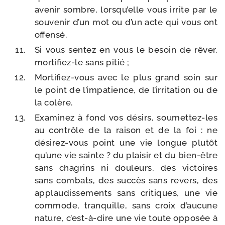
ave­nir sombre, lors­qu’elle vous irrite par le
sou­ve­nir d’un mot ou d’un acte qui vous ont
offensé.
Si vous sen­tez en vous le besoin de rêver,
mortifiez-​le sans pitié ;
Mortifiez-​vous avec le plus grand soin sur
le point de l’im­pa­tience, de l’ir­ri­ta­tion ou de
la colère.
Examinez à fond vos dési­rs, soumettez-​les
au contrôle de la rai­son et de la foi : ne
désirez-​vous point une vie longue plu­tôt
qu’une vie sainte ? du plai­sir et du bien-​être
sans cha­grins ni dou­leurs, des vic­toires
sans com­bats, des suc­cès sans revers, des
applau­dis­se­ments sans cri­tiques, une vie
com­mode, tran­quille, sans croix d’au­cune
nature, c’est-​à-​dire une vie toute oppo­sée à