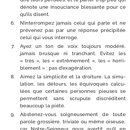
dénote une insou­ciance bles­sante pour ce
qu’ils disent.
N’interrompez jamais celui qui parle et ne
pré­ve­nez pas par une réponse pré­ci­pi­tée
celui qui vous interroge.
Ayez un ton de voix tou­jours modé­ré,
jamais brusque ni tran­chant. Evitez les
« très », les « extrê­me­ment », les « hor­ri­
ble­ment » : pas d’exagération.
Aimez la sim­pli­ci­té et la droi­ture. La simu­
la­tion, les détours, les équi­voques cal­cu­
lées que cer­taines per­sonnes pieuses se
per­mettent sans scru­pule dis­cré­ditent
beau­coup la piété.
Abstenez-​vous soi­gneu­se­ment de toute
parole gros­sière, tri­viale ou même oiseuse,
car Notre-​Seigneur nous aver­tit qu’il en