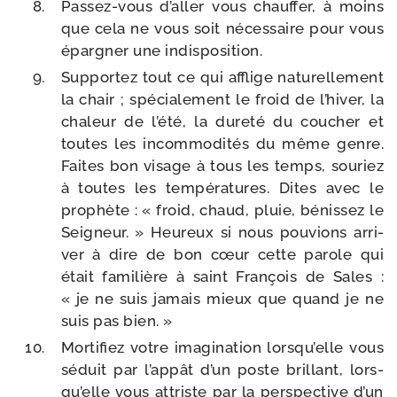
Passez-​vous d’al­ler vous chauf­fer, à moins
que cela ne vous soit néces­saire pour vous
épar­gner une indisposition.
Supportez tout ce qui afflige natu­rel­le­ment
la chair ; spé­cia­le­ment le froid de l’hi­ver, la
cha­leur de l’é­té, la dure­té du cou­cher et
toutes les incom­mo­di­tés du même genre.
Faites bon visage à tous les temps, sou­riez
à toutes les tem­pé­ra­tures. Dites avec le
pro­phète : « froid, chaud, pluie, bénis­sez le
Seigneur. » Heureux si nous pou­vions arri­
ver à dire de bon cœur cette parole qui
était fami­lière à saint François de Sales :
« je ne suis jamais mieux que quand je ne
suis pas bien. »
Mortifiez votre ima­gi­na­tion lors­qu’elle vous
séduit par l’ap­pât d’un poste brillant, lors­
qu’elle vous attriste par la pers­pec­tive d’un