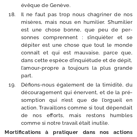
évêque de Genève.
Il ne faut pas trop nous cha­gri­ner de nos
misères, mais nous en humi­lier. S’humilier
est une chose bonne, que peu de per­
sonnes com­prennent : s’in­quié­ter et se
dépi­ter est une chose que tout le monde
connaît et qui est mau­vaise, parce que,
dans cette espèce d’in­quié­tude et de dépit,
l’amour-​propre a tou­jours la plus grande
part.
Défions-​nous éga­le­ment de la timi­di­té, du
décou­ra­ge­ment qui énervent, et de la pré­
somp­tion qui n’est que de l’or­gueil en
action. Travaillons comme si tout dépen­dait
de nos efforts, mais res­tons humbles
comme si notre tra­vail était inutile.
Mortifications à pra­ti­quer dans nos actions