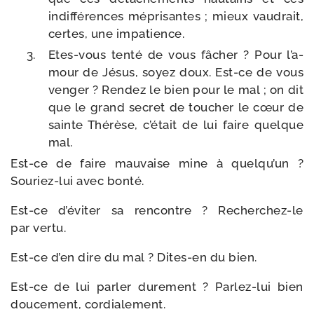
indif­fé­rences mépri­santes ; mieux vau­drait,
certes, une impatience.
Etes-​vous ten­té de vous fâcher ? Pour l’a­
mour de Jésus, soyez doux. Est-​ce de vous
ven­ger ? Rendez le bien pour le mal ; on dit
que le grand secret de tou­cher le cœur de
sainte Thérèse, c’é­tait de lui faire quelque
mal.
Est-​ce de faire mau­vaise mine à quel­qu’un ?
Souriez-​lui avec bonté.
Est-​ce d’é­vi­ter sa ren­contre ? Recherchez-​le
par vertu.
Est-​ce d’en dire du mal ? Dites-​en du bien.
Est-​ce de lui par­ler dure­ment ? Parlez-​lui bien
dou­ce­ment, cordialement.