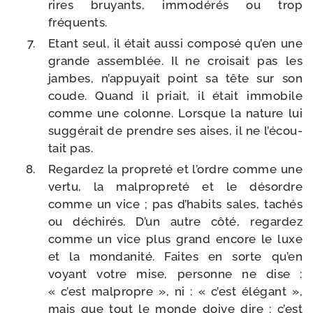
rires bruyants, immo­dé­rés ou trop
fréquents.
Etant seul, il était aus­si com­po­sé qu’en une
grande assem­blée. Il ne croi­sait pas les
jambes, n’ap­puyait point sa tête sur son
coude. Quand il priait, il était immo­bile
comme une colonne. Lorsque la nature lui
sug­gé­rait de prendre ses aises, il ne l’é­cou­
tait pas.
Regardez la pro­pre­té et l’ordre comme une
ver­tu, la mal­pro­pre­té et le désordre
comme un vice ; pas d’ha­bits sales, tachés
ou déchi­rés. D’un autre côté, regar­dez
comme un vice plus grand encore le luxe
et la mon­da­ni­té. Faites en sorte qu’en
voyant votre mise, per­sonne ne dise :
« c’est mal­propre », ni : « c’est élé­gant »,
mais que tout le monde doive dire : c’est