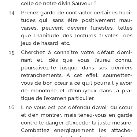
celle de notre divin Sauveur ?
Prenez garde de contrac­ter cer­taines habi­
tudes qui, sans être posi­ti­ve­ment mau­
vaises, peuvent deve­nir funestes, telles
que l’ha­bi­tude des lec­tures fri­voles, des
jeux de hasard, etc.
Cherchez à connaître votre défaut domi­
nant et, dès que vous l’au­rez connu,
poursuivez-​le jusque dans ses der­niers
retran­che­ments. A cet effet, soumettez-​
vous de bon cœur à ce qu’il pour­rait y avoir
de mono­tone et d’en­nuyeux dans la pra­
tique de l’exa­men particulier.
Il ne vous est pas défen­du d’a­voir du cœur
et d’en mon­trer, mais tenez-​vous en garde
contre le dan­ger d’ex­cé­der la juste mesure.
Combattez éner­gi­que­ment les atta­che­