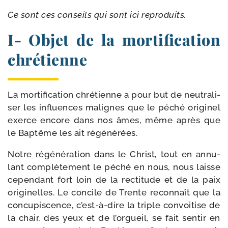
Ce sont ces conseils qui sont ici reproduits.
I- Objet de la mortification
chrétienne
La mor­ti­fi­ca­tion chré­tienne a pour but de neu­tra­li­
ser les influences malignes que le péché ori­gi­nel
exerce encore dans nos âmes, même après que
le Baptême les ait régénérées.
Notre régé­né­ra­tion dans le Christ, tout en annu­
lant com­plè­te­ment le péché en nous, nous laisse
cepen­dant fort loin de la rec­ti­tude et de la paix
ori­gi­nelles. Le concile de Trente recon­naît que la
concu­pis­cence, c’est-​à-​dire la triple convoi­tise de
la chair, des yeux et de l’or­gueil, se fait sen­tir en