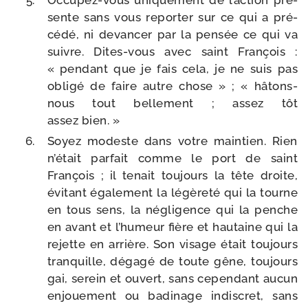
Occupez-​vous uni­que­ment de l’ac­tion pré­
sente sans vous repor­ter sur ce qui a pré­
cé­dé, ni devan­cer par la pen­sée ce qui va
suivre. Dites-​vous avec saint François :
« pen­dant que je fais cela, je ne suis pas
obli­gé de faire autre chose » ; « hâtons-​
nous tout bel­le­ment ; assez tôt
assez bien. »
Soyez modeste dans votre main­tien. Rien
n’é­tait par­fait comme le port de saint
François ; il tenait tou­jours la tête droite,
évi­tant éga­le­ment la légè­re­té qui la tourne
en tous sens, la négli­gence qui la penche
en avant et l’hu­meur fière et hau­taine qui la
rejette en arrière. Son visage était tou­jours
tran­quille, déga­gé de toute gêne, tou­jours
gai, serein et ouvert, sans cepen­dant aucun
enjoue­ment ou badi­nage indis­cret, sans