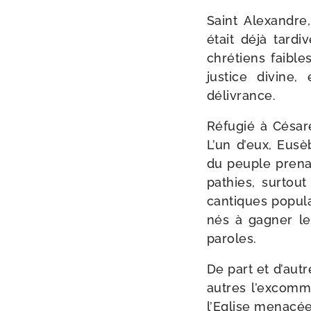
Saint Alexandre,
était déjà tar­di
chré­tiens faible
jus­tice divin
délivrance.
Réfugié à Césaré
L’un d’eux, Eusè
du peuple pre­nai
pa­thies, sur­t
can­tiques popu­la
nés à gagner les 
paroles.
De part et d’autr
autres l’excommu
l’Eglise mena­cée