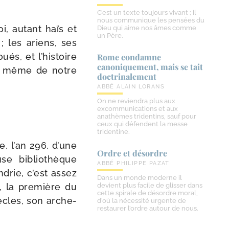
C’est un texte toujours vivant ; il
nous communique les pensées du
i, autant haïs et
Dieu qui aime nos âmes comme
un Père.
; les ariens, ses
ués, et l’histoire
Rome condamne
canoniquement, mais se tait
ire même de notre
doctrinalement
ABBÉ ALAIN LORANS
On ne reviendra plus aux
excommunications et aux
anathèmes tridentins, sauf pour
ceux qui défendent la messe
tridentine.
e, l’an 296, d’une
Ordre et désordre
se biblio­thèque
ABBÉ PHILIPPE PAZAT
ndrie, c’est assez
Dans un monde moderne il
e, la pre­mière du
devient plus facile de glisser dans
cette spirale de désordre moral,
ècles, son arche­
d’où la nécessité urgente de
restaurer l’ordre autour de nous.