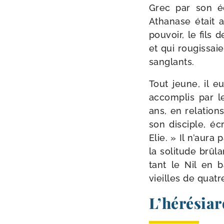
Grec par son édu
Athanase était au
pou­voir, le fils
et qui rou­gis­sai
sanglants.
Tout jeune, il eu
accom­plis par le
ans, en rela­tion
son dis­ciple, éc
Elie. » Il n’aura
la soli­tude brû­
tant le Nil en 
vieilles de quatr
L’hérésiar