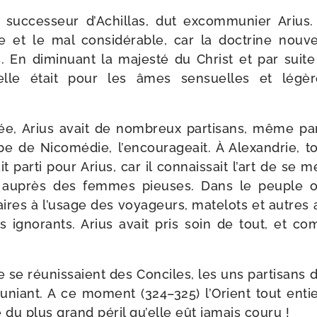
 suc­ces­seur d’Achillas, dut excom­mu­nier Ariu
ve et le mal consi­dé­rable, car la doc­trine nou­ve
s. En dimi­nuant la majes­té du Christ et par suit
e, elle était pour les âmes sen­suelles et lé
e, Arius avait de nom­breux par­ti­sans, même pa
be de Nicomédie, l’encourageait. À Alexandrie, to
t par­ti pour Arius, car il connais­sait l’art de se
out auprès des femmes pieuses. Dans le peuple o
ires à l’usage des voya­geurs, mate­lots et autres ar
igno­rants. Arius avait pris soin de tout, et com­
e se réunis­saient des Conciles, les uns par­ti­sans d
niant. A ce moment (324–325) l’Orient tout entie
 du plus grand péril qu’elle eût jamais couru !