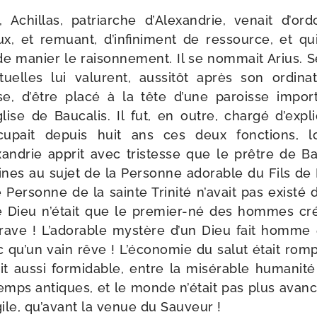
 Achillas, patriarche d’Alexandrie, venait d’or
, et remuant, d’infiniment de res­source, et qu
 de manier le raison­nement. Il se nom­mait Arius.
c­tuelles lui valurent, aus­si­tôt après son ordi­na­
e, d’être pla­cé à la tête d’une paroisse impor­
glise de Baucalis. Il fut, en outre, char­gé d’exp
ccu­pait depuis huit ans ces deux fonc­tions, 
andrie apprit avec tris­tesse que le prêtre de Bau
ines au sujet de la Personne ado­rable du Fils de Di
ersonne de la sainte Trinité n’avait pas exis­té de
e Dieu n’était que le premier-​né des hommes cr
 grave ! L’adorable mys­tère d’un Dieu fait homme
c qu’un vain rêve ! L’économie du salut était rom­p
t aus­si for­mi­dable, entre la misé­rable huma­ni­té 
x temps antiques, et le monde n’était pas plus avan­c
gile, qu’avant la venue du Sauveur !