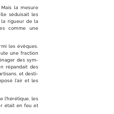
s. Mais la mesure
lle sédui­sait les
e la rigueur de la
gères comme une
r­mi les évêques.
ute une frac­tion
 ména­ger des sym­
n répan­dait des
ti­sans, et des­ti­
po­sé l’air et les
e l’hérétique, les
r était en feu et