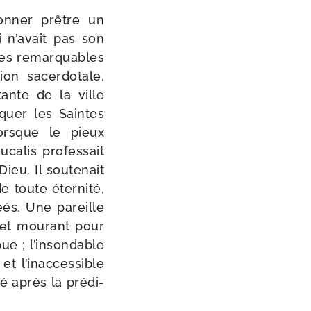
­donner prêtre un
i n’avait pas son
 Ses remar­quables
tion sacer­do­tale,
tante de la ville
liquer les Saintes
lorsque le pieux
calis pro­fes­sait
eu. Il sou­te­nait
 toute éter­ni­té,
éés. Une pareille
 et mou­rant pour
ue ; l’insondable
et l’inacces­sible
é après la pré­di­