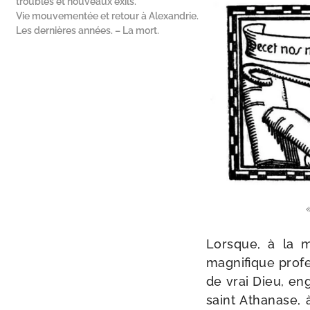
troubles et nouveaux exils.
Vie mouvementée et retour à Alexandrie.
Les dernières années. – La mort.
Lorsque, à la m
magni­fique pro­f
de vrai Dieu, eng
saint Atha­nase,