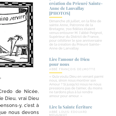
création du Prieuré Sainte-​
Anne de Lanvallay
[PHOTOS]
Dimanche 26 juillet, en la fête de
sainte Anne, Patronne de la
Bretagne, 700 fidèles étaient
venus entourer M. l'abbé Peignot,
Supérieur du District de France,
pour célébrer le 50e anniversaire
de la création du Prieuré Sainte-
Anne de Lanvallay
Lire l’amour de Dieu
pour nous
ABBÉ FRANÇOIS DELMOTTE
« Qu’a voulu Dieu en venant parmi
»
nous, sinon nous montrer son
Amour ? Si jusqu’ici nous ne nous
pressions pas de l’aimer, du moins
 Credo de Nicée,
ne tardons plus à lui rendre
amour pour amour. »
de Dieu, vrai Dieu
pensons‑y, c’est à
Lire la Sainte Écriture
, que nous devons
ABBÉ LOUIS-EDOUARD
MEUGNIOT