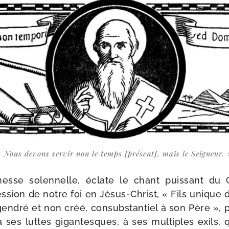
« Nous devons ser­vir non le temps [pré­sent], mais le Seigneur. 
esse solen­nelle, éclate le chant puis­sant du
es­sion de notre foi en Jésus-​Christ, « Fils unique 
en­dré et non créé, consub­stan­tiel à son Père », 
 à ses luttes gigan­tesques, à ses mul­tiples exils