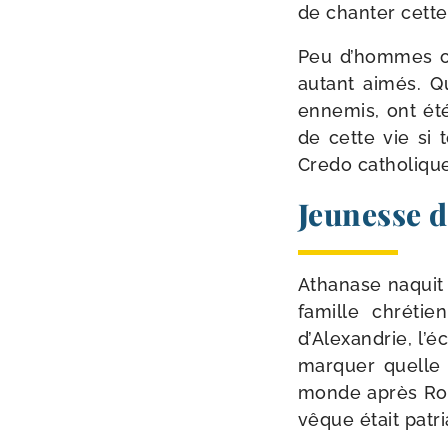
de chan­ter cette
Peu d’hommes ont
autant aimés. Qu
enne­mis, ont été
de cette vie si 
Credo catholique
Jeunesse d
Athanase naquit v
famille chré­ti
d’Alexandrie, l’é
mar­quer quelle é
monde après Rom
vêque était patri