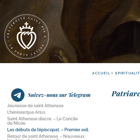
ACCUEIL
SPIRITUALI
Patriarc
Suivez-nous sur Telegram
Jeunesse de saint Athanase
L’hérésiarque Arius.
Saint Athanase diacre. – Le Concile
de Nicée.
Les débuts de l’épiscopat. – Premier exil.
Retour de saint Athanase. – Nouveaux