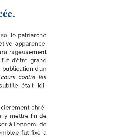
cée.
ase, le patriarche
é­tive appa­rence,
era rageu­se­ment
 fut d’être grand
a publica­tion d’un
scours contre les
b­tile, était ridi­
­ciè­re­ment chré­
ur y mettre fin de
er à l’en­ne­mi de
semblée fut fixé à