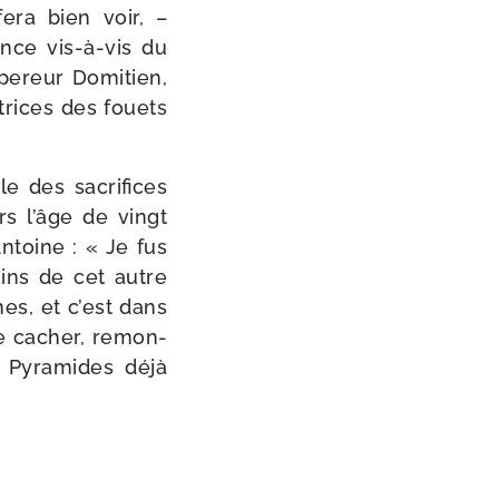
fera bien voir, –
nce vis-​à-​vis du
empereur Domitien,
a­trices des fouets
le des sacri­fices
ers l’âge de vingt
Antoine : « Je fus
mains de cet autre
nes, et c’est dans
 se cacher, remon­
s Pyramides déjà