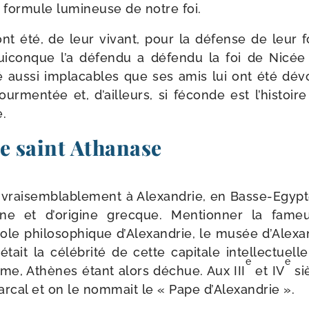
 for­mule lumi­neuse de notre foi.
 été, de leur vivant, pour la défense de leur fo
iconque l’a défen­du a défen­du la foi de Nicée 
 aus­si impla­cables que ses amis lui ont été dévo
tour­mentée et, d’ailleurs, si féconde est l’histo
.
e saint Athanase
rai­sem­bla­ble­ment à Alexandrie, en Basse-​Egypt
enne et d’origine grecque. Mentionner la fameu
cole philoso­phique d’Alexandrie, le musée d’Alexa
tait la célé­bri­té de cette capi­tale intel­lec­tuell
e
e
e, Athènes étant alors déchue. Aux III
et IV
si
ar­cal et on le nom­mait le « Pape d’Alexandrie ».