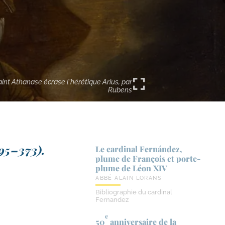
aint Athanase écrase l'hérétique Arius, par
Rubens
295–373).
Le cardinal Fernández,
plume de François et porte-​
plume de Léon XIV
ABBÉ ALAIN LORANS
Bibliographie du cardinal
Fernandez
e
50
anniversaire de la