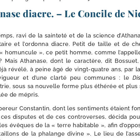
nase diacre. – Le Concile de Ni
s, ravi de la sain­te­té et de la science d’Atha­n
taire et l’or­don­na diacre. Petit de taille et de ch
 « homun­cule », ce petit homme, comme l’appell
 ? Mais Athanase, dont le carac­tère, dit Bossuet,
 déjà révé­lé, à peine âgé de vingt-​quatre ans, par l
vigueur et d’une clar­té peu com­munes : le
Di
âtrie, sous sa nou­velle forme plus éthé­rée et plus su
­blée de mépris.
reur Constantin, dont les sen­ti­ments étaient fon
 ces dis­putes et de ces contro­verses, déci­da po
es évêques de la « terre habi­table », afin d’oppos
taillons de la pha­lange divine ». Le lieu de l’as