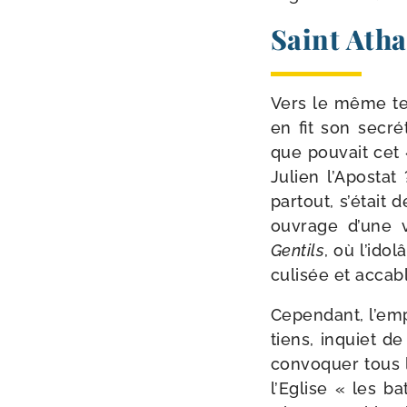
Saint Atha
Vers le même temp
en fit son secré­
que pou­vait cet
Julien l’Apostat
par­tout, s’é­tait
ouvrage d’une 
Gentils
, où l’idol
cu­li­sée et acca
Cependant, l’empe
tiens, inquiet de
convo­quer tous l
l’Eglise « les ba