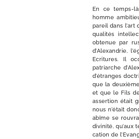
En ce temps-​là,
homme ambi­tieux
pareil dans l’art
qua­li­tés intelle
obte­nue par rus
d’Alexandrie, l’é
Ecritures. Il o
patriarche d’Alex
d’étranges doc­tr
que la deuxième P
et que le Fils d
asser­tion était
nous n’était don
abîme se rou­vrai
divi­ni­té, qu’au
ca­tion de l’Evan