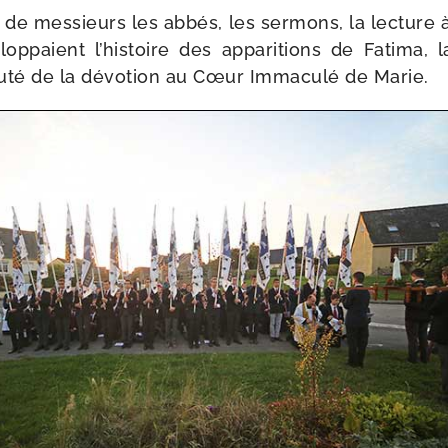
de mes­sieurs les abbés, les ser­mons, la lec­ture à
lop­paient l’his­toire des appa­ri­tions de Fatima,
u­té de la dévo­tion au Cœur Immaculé de Marie.