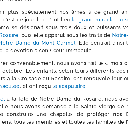
u­nir plus spé­cia­le­ment nos âmes à ce grand ann
, c’est ce jour-​là qu’eut lieu
le grand miracle du s
me se dési­gnait sous trois doux et puis­sants v
Rosaire
, puis elle appa­rut sous les traits de
Notre
Notre-​Dame du Mont-​Carmel
. Elle cen­trait ain­si
de la dévo­tion à son Cœur Immaculé.
­rer conve­na­ble­ment, nous avons fait le « mois 
octobre. Les enfants, selon leurs dif­fé­rents dési
rits à la Croisade du Rosaire, ont renou­ve­lé leur
mmaculée
, et ont reçu
le sca­pu­laire
.
el
à la fête de Notre-​Dame du Rosaire, nous avo
lle nous avons deman­dé à la Sainte Vierge de bén
e construire une cha­pelle, de pro­té­ger nos B
iens, tous les membres et toutes les familles de l