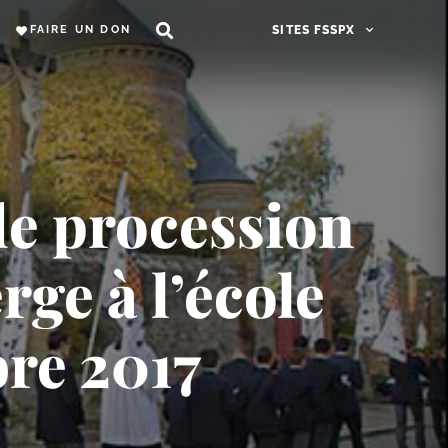
FAIRE UN DON
SITES FSSPX
de procession
rge à l’école
bre 2017