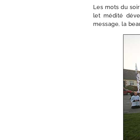
Les mots du soir 
let médi­té déve­
mes­sage, la bea