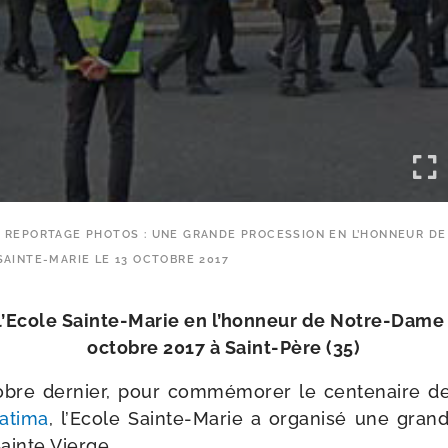
REPORTAGE PHOTOS : UNE GRANDE PROCESSION EN L’HONNEUR DE
SAINTE-​MARIE LE 13 OCTOBRE 2017
’Ecole Sainte-​Marie en l’hon­neur de Notre-​Dame
octobre 2017 à Saint-​Père (35)
bre der­nier, pour com­mé­mo­rer le cen­te­naire 
atima
, l’Ecole Sainte-​Marie a orga­ni­sé une gran
Sainte Vierge.