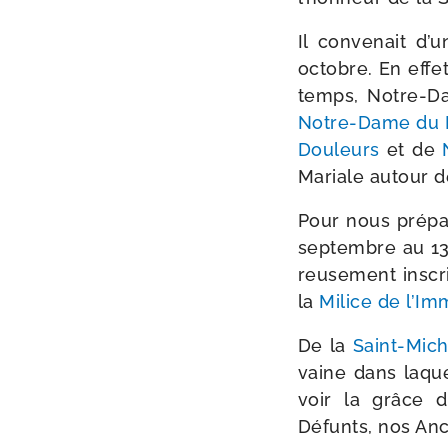
Il conve­nait d’
octobre. En effet
temps, Notre-​Da
Notre-​Dame du 
Douleurs
et de
Mariale autour 
Pour nous pré­pa
sep­tembre au 13 
reu­se­ment ins­c
la
Milice de l’I
De la
Saint-​Mich
vaine dans laque
voir la grâce d
Défunts, nos Anc