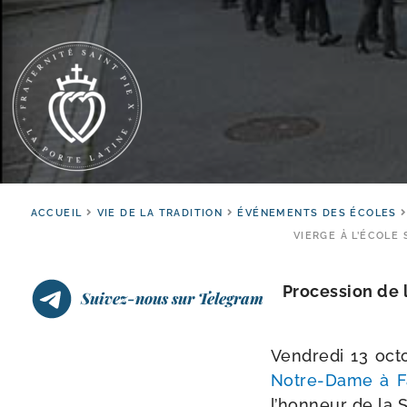
ACCUEIL
VIE DE LA TRADITION
ÉVÉNEMENTS DES ÉCOLES
VIERGE À L’ÉCOLE 
Procession de l
Suivez-nous sur Telegram
Vendredi 13 octo
Notre-​Dame à F
l’hon­neur de la 