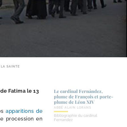
 LA SAINTE
 de Fatima le 13
Le cardinal Fernández,
plume de François et porte-​
plume de Léon XIV
ABBÉ ALAIN LORANS
des
appa­ri­tions de
Bibliographie du cardinal
de pro­ces­sion en
Fernandez