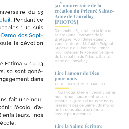
e
50
anniversaire de la
création du Prieuré Sainte-​
i­ver­saire du 13
Anne de Lanvallay
oleil
. Pendant ce
[PHOTOS]
ocables : Je suis
Dimanche 26 juillet, en la fête de
-​Dame des Sept-​
sainte Anne, Patronne de la
Bretagne, 700 fidèles étaient
 toute la dévo­tion
venus entourer M. l'abbé Peignot,
Supérieur du District de France,
pour célébrer le 50e anniversaire
de la création du Prieuré Sainte-
Anne de Lanvallay
de Fatima » du 13
­rs, se sont géné­
Lire l’amour de Dieu
pour nous
 enga­ge­ment dans
ABBÉ FRANÇOIS DELMOTTE
« Qu’a voulu Dieu en venant parmi
nous, sinon nous montrer son
ns fait une neu­
Amour ? Si jusqu’ici nous ne nous
pressions pas de l’aimer, du moins
ir l’é­cole, d’a­
ne tardons plus à lui rendre
amour pour amour. »
ienfaiteurs, nos
’école.
Lire la Sainte Écriture