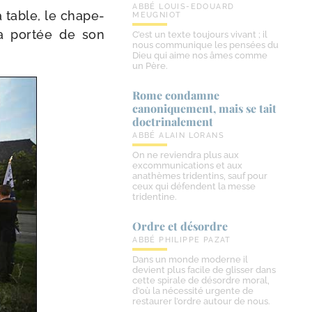
ABBÉ LOUIS-EDOUARD
 table, le cha­pe­
MEUGNIOT
 la por­tée de son
C’est un texte toujours vivant ; il
nous communique les pensées du
Dieu qui aime nos âmes comme
un Père.
Rome condamne
canoniquement, mais se tait
doctrinalement
ABBÉ ALAIN LORANS
On ne reviendra plus aux
excommunications et aux
anathèmes tridentins, sauf pour
ceux qui défendent la messe
tridentine.
Ordre et désordre
ABBÉ PHILIPPE PAZAT
Dans un monde moderne il
devient plus facile de glisser dans
cette spirale de désordre moral,
d’où la nécessité urgente de
restaurer l’ordre autour de nous.