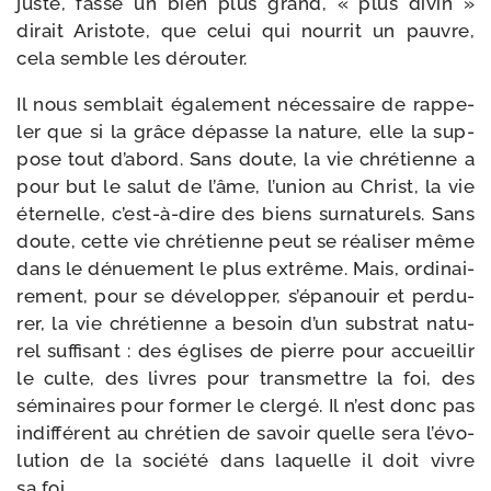
juste, fasse un bien plus grand, « plus divin »
dirait Aristote, que celui qui nour­rit un pauvre,
cela semble les dérouter.
Il nous sem­blait éga­le­ment néces­saire de rap­pe­
ler que si la grâce dépasse la nature, elle la sup­
pose tout d’a­bord. Sans doute, la vie chré­tienne a
pour but le salut de l’âme, l’u­nion au Christ, la vie
éter­nelle, c’est-​à-​dire des biens sur­na­tu­rels. Sans
doute, cette vie chré­tienne peut se réa­li­ser même
dans le dénue­ment le plus extrême. Mais, ordi­nai­
re­ment, pour se déve­lop­per, s’é­pa­nouir et per­du­
rer, la vie chré­tienne a besoin d’un sub­strat natu­
rel suf­fi­sant : des églises de pierre pour accueillir
le culte, des livres pour trans­mettre la foi, des
sémi­naires pour for­mer le cler­gé. Il n’est donc pas
indif­fé­rent au chré­tien de savoir quelle sera l’é­vo­
lu­tion de la socié­té dans laquelle il doit vivre
sa foi.