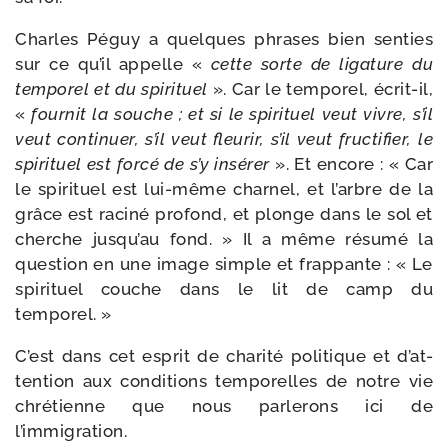
Charles Péguy a quelques phrases bien sen­ties
sur ce qu’il appelle «
cette sorte de liga­ture du
tem­po­rel et du spi­ri­tuel
». Car le tem­po­rel, écrit-​il,
«
four­nit la souche ; et si le spi­ri­tuel veut vivre, s’il
veut conti­nuer, s’il veut fleu­rir, s’il veut fruc­ti­fier, le
spi­ri­tuel est for­cé de s’y insé­rer
». Et encore : « Car
le spi­ri­tuel est lui-​même char­nel, et l’arbre de la
grâce est raci­né pro­fond, et plonge dans le sol et
cherche jus­qu’au fond. » Il a même résu­mé la
ques­tion en une image simple et frap­pante : « Le
spi­ri­tuel couche dans le lit de camp du
temporel. »
C’est dans cet esprit de cha­ri­té poli­tique et d’at­
ten­tion aux condi­tions tem­po­relles de notre vie
chré­tienne que nous par­le­rons ici de
l’immigration.