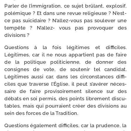
Parler de l’im­mi­gra­tion, ce sujet brû­lant, explo­sif,
polé­mique ? Et dans une revue reli­gieuse ? N’est-​
ce pas sui­ci­daire ? N’allez-​vous pas sou­le­ver une
tem­pête ? N’allez- vous pas pro­vo­quer des
divisions ?
Questions à la fois légi­times et dif­fi­ciles.
Légitimes, car il ne nous appar­tient pas de faire
de la poli­tique poli­ti­cienne, de don­ner des
consignes de vote, de sou­te­nir tel can­di­dat.
Légitimes aus­si car, dans les cir­cons­tances dif­fi­
ciles que tra­verse l’Église, il peut s’a­vé­rer néces­
saire de faire pro­vi­soi­re­ment silence sur des
débats en soi per­mis, des points libre­ment dis­cu­
tables, mais qui pour­raient créer des divi­sions au
sein des forces de la Tradition.
Questions éga­le­ment dif­fi­ciles, car la pru­dence, la