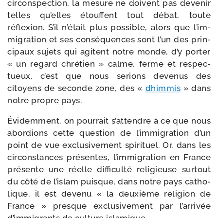
cir­cons­pec­tion, la mesure ne doivent pas deve­nir
telles qu’elles étouffent tout débat, toute
réflexion. S’il n’é­tait plus pos­sible, alors que l’im­
mi­gra­tion et ses consé­quences sont l’un des prin­
ci­paux sujets qui agitent notre monde, d’y por­ter
« un regard chré­tien » calme, ferme et res­pec­
tueux, c’est que nous serions deve­nus des
citoyens de seconde zone, des «
dhim­mis
» dans
notre propre pays.
Évidemment, on pour­rait s’at­tendre à ce que nous
abor­dions cette ques­tion de l’im­mi­gra­tion d’un
point de vue exclu­si­ve­ment spi­ri­tuel. Or, dans les
cir­cons­tances pré­sentes, l’im­mi­gra­tion en France
pré­sente une réelle dif­fi­cul­té reli­gieuse sur­tout
du côté de l’is­lam puisque, dans notre pays catho­
lique, il est deve­nu « la deuxième reli­gion de
France » presque exclu­si­ve­ment par l’ar­ri­vée