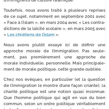
d’im­mi­grants de culture islamique.
Toutefois, nous avons trai­té à plu­sieurs reprises
de ce sujet, notam­ment en sep­tembre 2001 avec
« Face à l’is­lam », en mars 2004 avec « Les contra­
dic­tions de la laï­ci­té sco­laire », en mars 2005 avec
«
Les chré­tiens de l’is­lam
».
Nous avons plu­tôt essayé ici de défi­nir une
approche morale de l’im­mi­gra­tion. Pas seule­
ment, pas pre­miè­re­ment une approche de
morale indi­vi­duelle, per­son­nelle. Mais prin­ci­pa­le­
ment de morale poli­tique, cette grande oubliée.
Chez nos évêques, en par­ti­cu­lier (et la ques­tion
de l’im­mi­gra­tion le montre d’une façon criante), la
cha­ri­té poli­tique est une notion qua­si incon­nue.
Que l’homme poli­tique qui agit en vue du bien
com­mun, selon un ordre poli­tique véri­ta­ble­ment