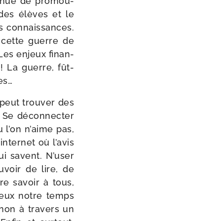
i­nue de pro­mou­
 des élèves et le
s connais­sances.
 cette guerre de
 Les enjeux finan­
 La guerre, fût-​
es…
 peut trou­ver des
. Se décon­nec­ter
u l’on n’aime pas,
inter­net où l’avis
i savent. N’user
­voir de lire, de
ire savoir à tous,
c eux notre temps
t non à tra­vers un