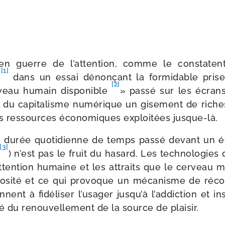
 guerre de l’attention, comme le constaten
[1]
t
dans un essai dénon­çant la for­mi­dable pris
[2]
veau humain dis­po­nible
» pas­sé sur les écrans
 du capi­ta­lisme numé­rique un gise­ment de rich
s res­sources éco­no­miques exploi­tées jusque-là.
a durée quo­ti­dienne de temps pas­sé devant un
[3]
) n’est pas le fruit du hasard. Les tech­no­lo­gies
attention humaine et les attraits que le cer­veau 
rio­si­té et ce qui pro­voque un méca­nisme de ré
iennent à fidé­li­ser l’usager jusqu’à l’addiction et i
é du renou­vel­le­ment de la source de plaisir.