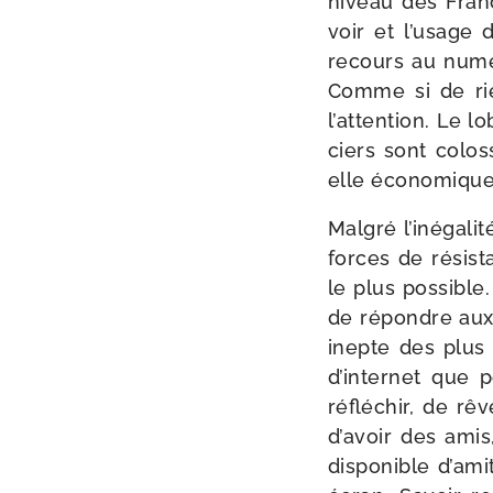
niveau des Fran
voir et l’usage 
recours au numé­
Comme si de rie
l’attention. Le l
ciers sont colos
elle éco­no­mique
Malgré l’inégalit
forces de résis­t
le plus pos­sible
de répondre aux so
inepte des plus
d’internet que p
réflé­chir, de rê
d’avoir des amis
dis­po­nible d’ami