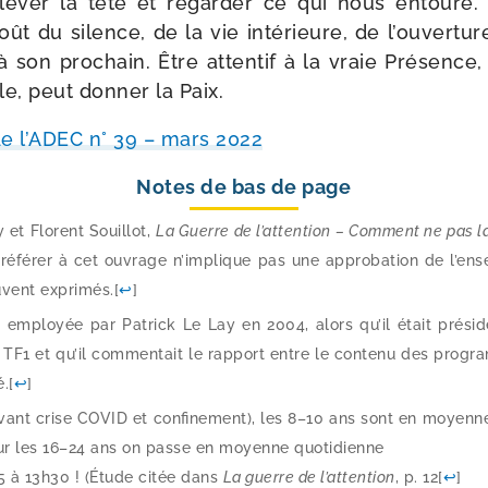
le­ver la tête et regar­der ce qui nous entoure. E
goût du silence, de la vie inté­rieure, de l’ouvertu
 son pro­chain. Être atten­tif à la vraie Présence
le, peut don­ner la Paix.
de l’ADEC n° 39 – mars 2022
Notes de bas de page
 et Florent Souillot,
La Guerre de l’attention – Comment ne pas l
réfé­rer à cet ouvrage n’implique pas une appro­ba­tion de l’en
uvent expri­més.
[
↩
]
 employée par Patrick Le Lay en 2004, alors qu’il était préside
TF1 et qu’il com­men­tait le rap­port entre le conte­nu des pro­g
é.
[
↩
]
vant crise COVID et confi­ne­ment), les 8–10 ans sont en moyenn
ur les 16–24 ans on passe en moyenne quo­ti­dienne
5 à 13h30 ! (Étude citée dans
La guerre de l’attention
, p. 12
[
↩
]