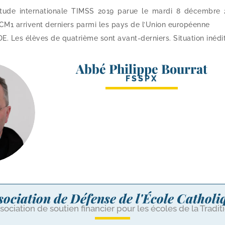
étude inter­na­tio­nale TIMSS 2019 parue le mar­di 8 décembre 
CM1 arrivent der­niers par­mi les pays de l’Union euro­péenne
DE. Les élèves de qua­trième sont avant-​derniers. Situation inédit
Abbé Philippe Bourrat
FSSPX
sociation de Défense de l'École Catholi
sociation de soutien financier pour les écoles de la Tradit