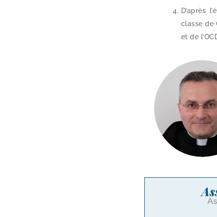
D’après l’
classe de 
et de l’OC
As
As