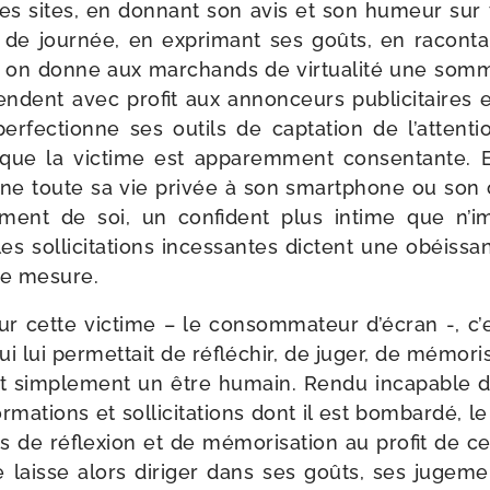
 les sites, en don­nant son avis et son humeur sur 
 de jour­née, en expri­mant ses goûts, en racon­ta
 on donne aux mar­chands de vir­tua­li­té une somm
ndent avec pro­fit aux annon­ceurs publi­ci­taires e
r­fec­tionne ses outils de cap­ta­tion de l’attent
é que la vic­time est appa­rem­ment consen­tante. 
nne toute sa vie pri­vée à son smart­phone ou son o
e­ment de soi, un confi­dent plus intime que n’i
s sol­li­ci­ta­tions inces­santes dictent une obéis­sa
te mesure.
r cette vic­time – le consom­ma­teur d’écran -, c’e
ui lui per­met­tait de réflé­chir, de juger, de mémo­ri­
t sim­ple­ment un être humain. Rendu inca­pable de
ma­tions et sol­li­ci­ta­tions dont il est bom­bar­dé, l
és de réflexion et de mémo­ri­sa­tion au pro­fit de ce
 laisse alors diri­ger dans ses goûts, ses juge­me