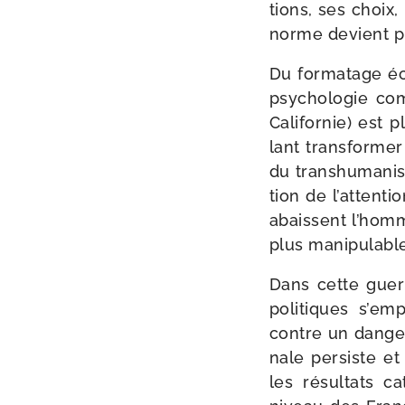
tions, ses choix,
norme devient pl
Du for­ma­tage éc
psy­cho­lo­gie co
Californie) est 
lant trans­for­me
du trans­hu­ma­ni
tion de l’attenti
abaissent l’homm
plus mani­pu­lab
Dans cette guerr
poli­tiques s’em
contre un dan­ge
nale per­siste et
les résul­tats c