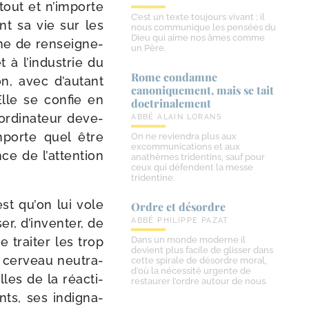
tout et n’importe
C’est un texte toujours vivant ; il
nt sa vie sur les
nous communique les pensées du
Dieu qui aime nos âmes comme
e de ren­sei­gne­
un Père.
t à l’industrie du
Rome condamne
ion, avec d’autant
canoniquement, mais se tait
Elle se confie en
doctrinalement
rdi­na­teur deve­
ABBÉ ALAIN LORANS
mporte quel être
On ne reviendra plus aux
excommunications et aux
nce de l’attention
anathèmes tridentins, sauf pour
ceux qui défendent la messe
tridentine.
st qu’on lui vole
Ordre et désordre
ser, d’inventer, de
ABBÉ PHILIPPE PAZAT
 trai­ter les trop
Dans un monde moderne il
devient plus facile de glisser dans
e cer­veau neu­tra­
cette spirale de désordre moral,
d’où la nécessité urgente de
lles de la réac­ti­
restaurer l’ordre autour de nous.
nts, ses indi­gna­