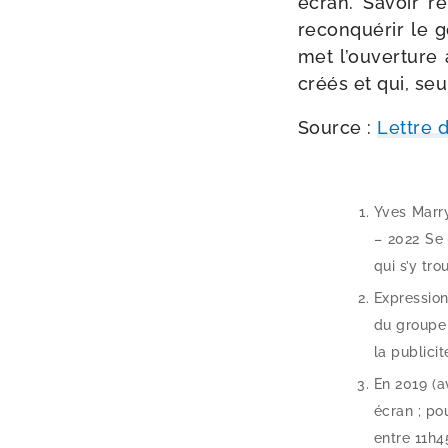
écran. Savoir re
recon­qué­rir le 
met l’ouverture à
créés et qui, seu
Source :
Lettre 
Yves Marry
– 2022 Se 
qui s’y tro
Expression
du groupe 
la publi­ci­t
En 2019 (a
écran ; po
entre 11h4