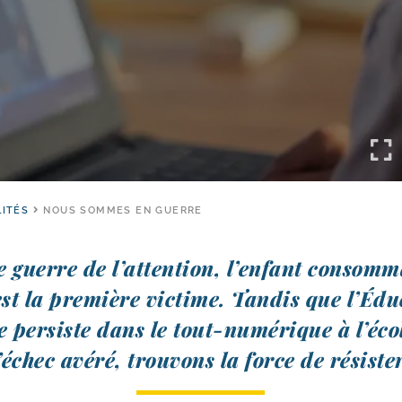
ITÉS
NOUS SOMMES EN GUERRE
 guerre de l’at­ten­tion, l’en­fant consom­m
st la pre­mière vic­time. Tandis que l’Éd
 per­siste dans le tout-​numérique à l’é­co
’é­chec avé­ré, trou­vons la force de résiste