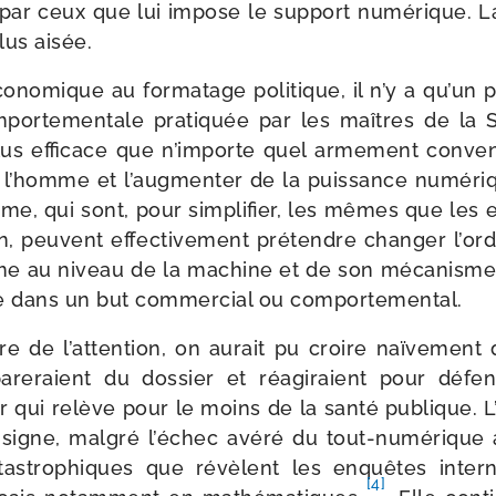
 par ceux que lui impose le sup­port numé­rique. La
us aisée.
o­no­mique au for­ma­tage poli­tique, il n’y a qu’un 
m­por­te­men­tale pra­ti­quée par les maîtres de la 
plus effi­cace que n’importe quel arme­ment conven­
r l’homme et l’augmenter de la puis­sance numé­riqu
sme, qui sont, pour sim­pli­fier, les mêmes que les 
on, peuvent effec­ti­ve­ment pré­tendre chan­ger l’o
e au niveau de la machine et de son méca­nisme, l
le dans un but com­mer­cial ou comportemental.
e de l’attention, on aurait pu croire naï­ve­ment 
pareraient du dos­sier et réagi­raient pour défe
r qui relève pour le moins de la san­té publique. L
 signe, mal­gré l’échec avé­ré du tout-​numérique 
atas­tro­phiques que révèlent les enquêtes inter­na
[4]