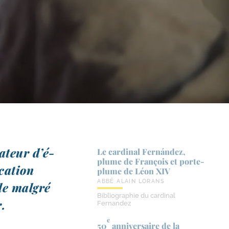
a­teur d’é­
Le cardinal Fernández,
plume de François et porte-​
ucation
plume de Léon XIV
ABBÉ ALAIN LORANS
le mal­gré
Bibliographie du cardinal
r.
Fernandez
e
50
anniversaire de la