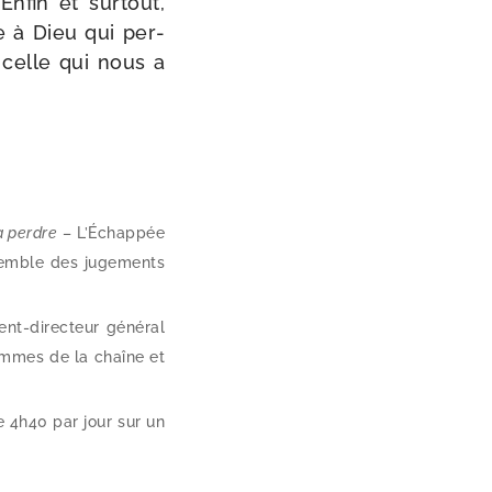
nfin et sur­tout,
re à Dieu qui per­
, celle qui nous a
a perdre
– L’Échappée
semble des juge­ments
nt-​directeur géné­ral
rammes de la chaîne et
e 4h40 par jour sur un