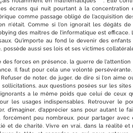
çais notam­ment en mathé­ma­tiques
. Elle cont
des écrans qui nuit pour­tant à la concen­tra­tion
rique comme pas­sage obli­gé de l’acquisition de
n n’était. Comme si l’on igno­rait les dégâts de
ob­bying des maîtres de l’informatique est effi­cace.
­saux. Qu’importe au fond le deve­nir des enfants !
, pos­sède aus­si ses lois et ses vic­times collatéral
é des forces en pré­sence, la guerre de l’attention
ance. Il faut pour cela une volon­té per­sé­vé­rante
. Refuser de noter, de juger, de dire si l’on aime o
l­li­ci­ta­tions, aux ques­tions posées sur les sites 
 igno­rants a le même poids que celui de ceux qu
our les usages indis­pen­sables. Retrouver le pou
ver, d’imaginer, d’apprécier sans pour autant le fa
, for­cé­ment peu nom­breux, pour par­ta­ger ave
tié et de cha­ri­té. Vivre en vrai, dans la réa­li­té e