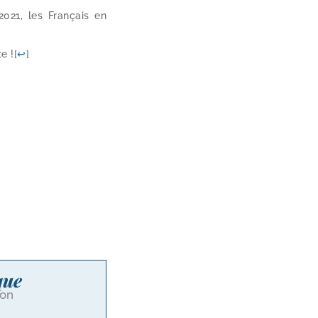
2021, les Français en
e !
[
↩
]
que
ion