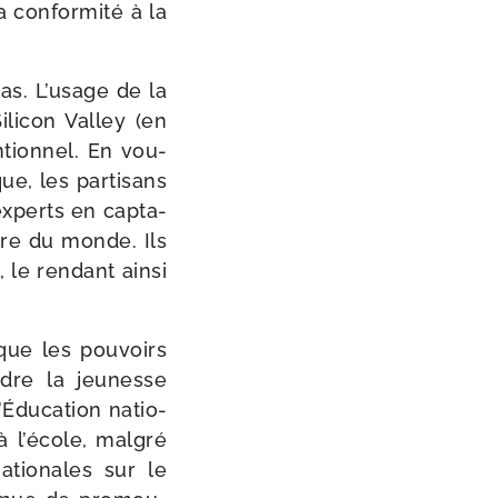
 confor­mi­té à la
pas. L’usage de la
Silicon Valley (en
tion­nel. En vou­
e, les par­ti­sans
experts en cap­ta­
rdre du monde. Ils
e ren­dant ain­si
que les pou­voirs
ndre la jeu­nesse
’Éducation natio­
à l’école, mal­gré
­tio­nales sur le