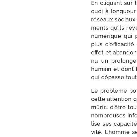
En cli­quant sur
quoi à lon­gueur
réseaux sociaux,
ments qu’ils reve
numé­rique qui pe
plus d’efficacit
effet et aban­do
nu un pro­lon­g
humain et dont le
qui dépasse tou
Le pro­blème pou
cette atten­tion q
mûrir… d’être tou
nom­breuses infor­
lise ses capa­ci­t
vi­té. L’homme se