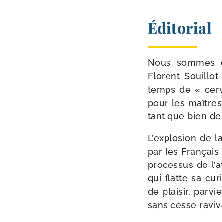
Éditorial
Nous sommes en
Florent Souillo
temps de « cer­
pour les maîtres
tant que bien de
L’explosion de l
par les Français
pro­ces­sus de l’
qui flatte sa cu
de plai­sir, par­v
sans cesse ravi­v