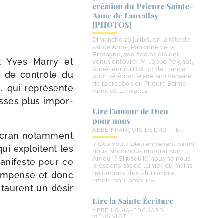
création du Prieuré Sainte-​
Anne de Lanvallay
[PHOTOS]
Dimanche 26 juillet, en la fête de
sainte Anne, Patronne de la
Bretagne, 700 fidèles étaient
t Yves Marry et
venus entourer M. l'abbé Peignot,
Supérieur du District de France,
e de contrôle du
pour célébrer le 50e anniversaire
de la création du Prieuré Sainte-
, qui repré­sente
Anne de Lanvallay
esses plus impor­
Lire l’amour de Dieu
pour nous
ABBÉ FRANÇOIS DELMOTTE
 écran notam­ment
« Qu’a voulu Dieu en venant parmi
 qui exploitent les
nous, sinon nous montrer son
Amour ? Si jusqu’ici nous ne nous
mani­feste pour ce
pressions pas de l’aimer, du moins
ne tardons plus à lui rendre
com­pense et donc
amour pour amour. »
ns­taurent un désir
Lire la Sainte Écriture
ABBÉ LOUIS-EDOUARD
MEUGNIOT