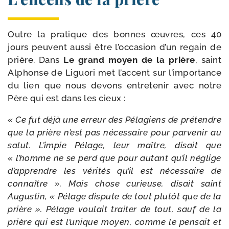
Outre la pra­tique des bonnes œuvres, ces 40
jours peuvent aus­si être l’occasion d’un regain de
prière. Dans
Le grand moyen de la prière
, saint
Alphonse de Liguori met l’accent sur l’importance
du lien que nous devons entre­te­nir avec notre
Père qui est dans les cieux :
« Ce fut déjà une erreur des Pélagiens de pré­tendre
que la prière n’est pas néces­saire pour par­ve­nir au
salut. L’impie Pélage, leur maître, disait que
« l’homme ne se perd que pour autant qu’il néglige
d’apprendre les véri­tés qu’il est néces­saire de
connaître ». Mais chose curieuse, disait saint
Augustin, « Pélage dis­pute de tout plu­tôt que de la
prière ». Pélage vou­lait trai­ter de tout, sauf de la
prière qui est l’unique moyen, comme le pen­sait et