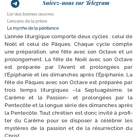
Suivez-nous sur Telegram
L’or des bonnes œuvres
L’encens de la prière
La myrrhe de la pénitence
L’année litur­gique com­porte deux cycles : celui de
Noël et celui de Pâques. Chaque cycle compte
une pré­pa­ra­tion, une fête avec son Octave et un
pro­lon­ge­ment. La fête de Noël avec son Octave
est pré­pa­rée par l’Avent et pro­lon­gées par
l’Épiphanie et les dimanches après l’Épiphanie. La
fête de Pâques avec son Octave est pré­pa­rée par
trois temps litur­giques –la Septuagésime, le
Carême et la Passion– et pro­lon­gées par la
Pentecôte et la longue série des dimanches après
la Pentecôte. Tout chré­tien est donc invi­té à pro­fi­
ter du Carême pour se dis­po­ser à célé­brer les
mys­tères de la pas­sion et de la résur­rec­tion du
Christ.