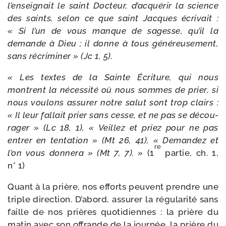
l’enseignait le saint Docteur, d’acquérir la science
des saints, selon ce que saint Jacques écri­vait :
« Si l’un de vous manque de sagesse, qu’il la
demande à Dieu ; il donne à tous géné­reu­se­ment,
sans récri­mi­ner » (Jc 1, 5).
« Les textes de la Sainte Écriture, qui nous
montrent la néces­si­té où nous sommes de prier, si
nous vou­lons assu­rer notre salut sont trop clairs :
« Il leur fal­lait prier sans cesse, et ne pas se décou­
ra­ger » (Lc 18, 1), « Veillez et priez pour ne pas
entrer en ten­ta­tion » (Mt 26, 41), « Demandez et
re
l’on vous don­ne­ra » (Mt 7, 7). »
(1
par­tie, ch. 1,
n° 1)
Quant à la prière, nos efforts peuvent prendre une
triple direc­tion. D’abord, assu­rer la régu­la­ri­té sans
faille de nos prières quo­ti­diennes : la prière du
matin avec son offrande de la jour­née, la prière du