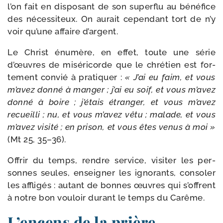
l’on fait en dis­po­sant de son super­flu au béné­fice
des néces­si­teux. On aurait cepen­dant tort de n’y
voir qu’une affaire d’argent.
Le Christ énu­mère, en effet, toute une série
d’œuvres de misé­ri­corde que le chré­tien est for­
te­ment convié à pra­ti­quer :
« J’ai eu faim, et vous
m’avez don­né à man­ger ; j’ai eu soif, et vous m’avez
don­né à boire ; j’étais étran­ger, et vous m’avez
recueilli ; nu, et vous m’avez vêtu ; malade, et vous
m’avez visi­té ; en pri­son, et vous êtes venus à moi »
(Mt 25, 35–36).
Offrir du temps, rendre ser­vice, visi­ter les per­
sonnes seules, ensei­gner les igno­rants, conso­ler
les affli­gés : autant de bonnes œuvres qui s’offrent
à notre bon vou­loir durant le temps du Carême.
L’encens de la prière