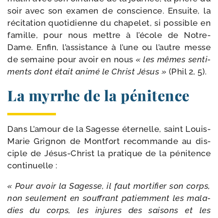
soir avec son exa­men de conscience. Ensuite, la
réci­ta­tion quo­ti­dienne du cha­pe­let, si pos­sible en
famille, pour nous mettre à l’école de Notre-​
Dame. Enfin, l’assistance à l’une ou l’autre messe
de semaine pour avoir en nous
« les mêmes sen­ti­
ments dont était ani­mé le Christ Jésus »
(Phil 2, 5).
La myrrhe de la pénitence
Dans L’amour de la Sagesse éter­nelle, saint Louis-​
Marie Grignon de Montfort recom­mande au dis­
ciple de Jésus-​Christ la pra­tique de la péni­tence
continuelle :
« Pour avoir la Sagesse, il faut mor­ti­fier son corps,
non seule­ment en souf­frant patiem­ment les mala­
dies du corps, les injures des sai­sons et les