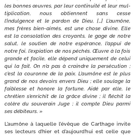
les bonnes œuvres, par leur conti­nui­té et leur mul­
ti­pli­ca­tion, nous obtiennent sans cesse
l’indulgence et le par­don de Dieu. […] L’aumône,
mes frères bien-​aimés, est une chose divine. Elle
est la conso­la­tion des croyants, le gage de notre
salut, le sou­tien de notre espé­rance, l’appui de
notre foi, l’expiation de nos péchés. Œuvre à la fois
grande et facile, elle dépend uni­que­ment de celui
qui la fait. On n’a pas à craindre la per­sé­cu­tion ;
c’est la cou­ronne de la paix. L’aumône est le plus
grand de nos devoirs envers Dieu ; elle sou­lage la
fai­blesse et honore la for­tune. Aidé par elle, le
chré­tien s’enrichit de la grâce divine ; il flé­chit la
colère du sou­ve­rain Juge ; il compte Dieu par­mi
ses débiteurs. »
L’aumône à laquelle l’évêque de Carthage invite
ses lec­teurs d’hier et d’aujourd’hui est celle que