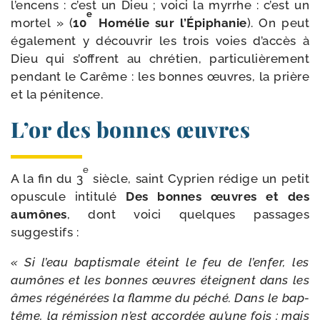
l’encens : c’est un Dieu ; voi­ci la myrrhe : c’est un
e
mor­tel » (
10
Homélie sur l’Épiphanie
). On peut
éga­le­ment y décou­vrir les trois voies d’accès à
Dieu qui s’offrent au chré­tien, par­ti­cu­liè­re­ment
pen­dant le Carême : les bonnes œuvres, la prière
et la pénitence.
L’or des bonnes œuvres
e
A la fin du 3
siècle, saint Cyprien rédige un petit
opus­cule inti­tu­lé
Des bonnes œuvres et des
aumônes
, dont voi­ci quelques pas­sages
suggestifs :
« Si l’eau bap­tis­male éteint le feu de l’enfer, les
aumônes et les bonnes œuvres éteignent dans les
âmes régé­né­rées la flamme du péché. Dans le bap­
tême, la rémis­sion n’est accor­dée qu’une fois ; mais