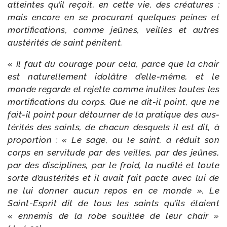
atteintes qu’il reçoit, en cette vie, des créa­tures ;
mais encore en se pro­cu­rant quelques peines et
mor­ti­fi­ca­tions, comme jeûnes, veilles et autres
aus­té­ri­tés de saint pénitent.
« Il faut du cou­rage pour cela, parce que la chair
est natu­rel­le­ment ido­lâtre d’elle-même, et le
monde regarde et rejette comme inutiles toutes les
mor­ti­fi­ca­tions du corps. Que ne dit-​il point, que ne
fait-​il point pour détour­ner de la pra­tique des aus­
té­ri­tés des saints, de cha­cun des­quels il est dit, à
pro­por­tion : « Le sage, ou le saint, a réduit son
corps en ser­vi­tude par des veilles, par des jeûnes,
par des dis­ci­plines, par le froid, la nudi­té et toute
sorte d’austérités et il avait fait pacte avec lui de
ne lui don­ner aucun repos en ce monde ». Le
Saint-​Esprit dit de tous les saints qu’ils étaient
« enne­mis de la robe souillée de leur chair »