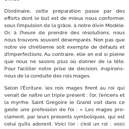
D’ordinaire, cette pré­pa­ra­tion passe par des
efforts dont le but est de mieux nous confor­mer,
sous l’impulsion de la grâce, à notre divin Modèle.
Or, à l’heure de prendre des réso­lu­tions, nous
nous trou­vons sou­vent désem­pa­rés. Non pas que
notre vie chré­tienne soit exempte de défauts et
d’imperfections. Au contraire, elle en est si pleine
que nous ne savons plus où don­ner de la tête.
Pour faci­li­ter notre prise de déci­sion, inspirons-​
nous de la conduite des rois mages.
Selon l’Écriture, les rois mages firent au roi qui
venait de naître un triple pré­sent : l’or, l’encens et
la myrrhe. Saint Grégoire le Grand voit dans ce
geste une pro­fes­sion de foi : « Les mages pro­
clament, par leurs pré­sents sym­bo­liques, qui est
celui qu’ils adorent. Voici l’or : c’est un roi ; voi­ci