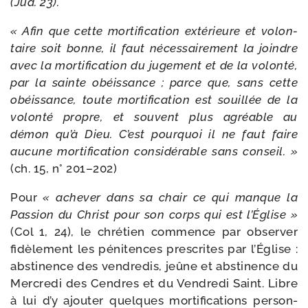
(Jud. 23).
« Afin que cette mor­ti­fi­ca­tion exté­rieure et volon­
taire soit bonne, il faut néces­sai­re­ment la joindre
avec la mor­ti­fi­ca­tion du juge­ment et de la volon­té,
par la sainte obéis­sance ; parce que, sans cette
obéis­sance, toute mor­ti­fi­ca­tion est souillée de la
volon­té propre, et sou­vent plus agréable au
démon qu’à Dieu. C’est pour­quoi il ne faut faire
aucune mor­ti­fi­ca­tion consi­dé­rable sans conseil. »
(ch. 15, n° 201–202)
Pour
« ache­ver dans sa chair ce qui manque la
Passion du Christ pour son corps qui est l’Église »
(Col 1, 24), le chré­tien com­mence par obser­ver
fidè­le­ment les péni­tences pres­crites par l’Église :
abs­ti­nence des ven­dre­dis, jeûne et abs­ti­nence du
Mercredi des Cendres et du Vendredi Saint. Libre
à lui d’y ajou­ter quelques mor­ti­fi­ca­tions per­son­