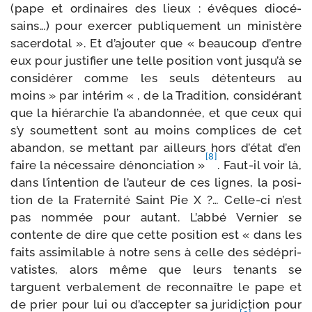
(pape et ordi­naires des lieux : évêques dio­cé­
sains…) pour exer­cer publi­que­ment un minis­tère
sacer­do­tal ». Et d’ajouter que « beau­coup d’entre
eux pour jus­ti­fier une telle posi­tion vont jusqu’à se
consi­dé­rer comme les seuls déten­teurs au
moins » par inté­rim « , de la Tradition, consi­dé­rant
que la hié­rar­chie l’a aban­don­née, et que ceux qui
s’y sou­mettent sont au moins com­plices de cet
aban­don, se met­tant par ailleurs hors d’état d’en
[8]
faire la néces­saire dénon­cia­tion »
. Faut-​il voir là,
dans l’intention de l’auteur de ces lignes, la posi­
tion de la Fraternité Saint Pie X ?… Celle-​ci n’est
pas nom­mée pour autant. L’abbé Vernier se
contente de dire que cette posi­tion est « dans les
faits assi­mi­lable à notre sens à celle des sédé­pri­
va­tistes, alors même que leurs tenants se
targuent ver­ba­le­ment de recon­naître le pape et
de prier pour lui ou d’accepter sa juri­dic­tion pour