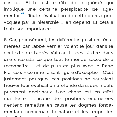
ces cas. Et tel est le rôle de la gnô­mè, qui
implique une cer­taine pers­pi­ca­ci­té de juge­
[21]
ment »
. Toute l’évaluation de cette « crise pro­
vo­quée par la hié­rar­chie » en dépend. Et cela a
toute son importance.
6. Car, pré­ci­sé­ment, les dif­fé­rentes posi­tions énu­
mé­rées par l’abbé Vernier voient le jour dans le
contexte de l’après Vatican II, c’est-à-dire dans
une cir­cons­tance que tout le monde s’accorde à
recon­naître – et de plus en plus avec le Pape
François – comme fai­sant figure d’exception. C’est
jus­te­ment pour­quoi ces posi­tions ne sau­raient
trou­ver leur expli­ca­tion pro­fonde dans des motifs
pure­ment doc­tri­naux. Une chose est en effet
mani­feste : aucune des posi­tions énu­mé­rées
n’entend remettre en cause les dogmes fon­da­
men­taux concer­nant la nature et les pro­prié­tés