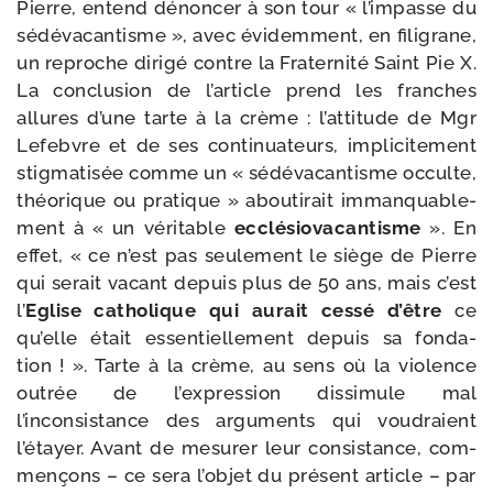
Pierre, entend dénon­cer à son tour « l’impasse du
sédé­va­can­tisme », avec évi­dem­ment, en fili­grane,
un reproche diri­gé contre la Fraternité Saint Pie X.
La conclu­sion de l’article prend les franches
allures d’une tarte à la crème : l’attitude de Mgr
Lefebvre et de ses conti­nua­teurs, impli­ci­te­ment
stig­ma­ti­sée comme un « sédé­va­can­tisme occulte,
théo­rique ou pra­tique » abou­ti­rait imman­qua­ble­
ment à « un véri­table
ecclé­sio­va­can­tisme
». En
effet, « ce n’est pas seule­ment le siège de Pierre
qui serait vacant depuis plus de 50 ans, mais c’est
l’
Eglise catho­lique qui aurait ces­sé d’être
ce
qu’elle était essen­tiel­le­ment depuis sa fon­da­
tion ! ». Tarte à la crème, au sens où la vio­lence
outrée de l’expression dis­si­mule mal
l’inconsistance des argu­ments qui vou­draient
l’étayer. Avant de mesu­rer leur consis­tance, com­
men­çons – ce sera l’objet du pré­sent article – par