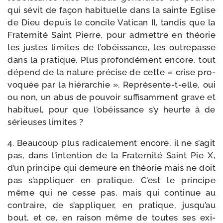
qui sévit de façon habi­tuelle dans la sainte Eglise
de Dieu depuis le concile Vatican II, tan­dis que la
Fraternité Saint Pierre, pour admettre en théo­rie
les justes limites de l’obéissance, les outre­passe
dans la pra­tique. Plus pro­fon­dé­ment encore, tout
dépend de la nature pré­cise de cette « crise pro­
vo­quée par la hié­rar­chie ». Représente-​t-​elle, oui
ou non, un abus de pou­voir suf­fi­sam­ment grave et
habi­tuel, pour que l’obéissance s’y heurte à de
sérieuses limites ?
4. Beaucoup plus radi­ca­le­ment encore, il ne s’agit
pas, dans l’intention de la Fraternité Saint Pie X,
d’un prin­cipe qui demeure en théo­rie mais ne doit
pas s’appliquer en pra­tique. C’est le prin­cipe
même qui ne cesse pas, mais qui conti­nue au
contraire, de s’appliquer, en pra­tique, jusqu’au
bout, et ce, en rai­son même de toutes ses exi­