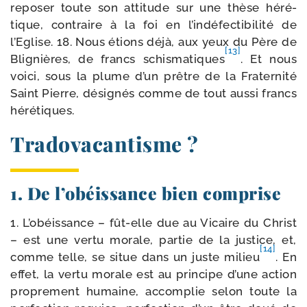
repo­ser toute son atti­tude sur une thèse héré­
tique, contraire à la foi en l’indéfectibilité de
l’Eglise. 18. Nous étions déjà, aux yeux du Père de
[13]
Blignières, de francs schis­ma­tiques
. Et nous
voi­ci, sous la plume d’un prêtre de la Fraternité
Saint Pierre, dési­gnés comme de tout aus­si francs
hérétiques.
Tradovacantisme ?
1. De l’obéissance bien comprise
1. L’obéissance – fût-​elle due au Vicaire du Christ
– est une ver­tu morale, par­tie de la jus­tice, et,
[14]
comme telle, se situe dans un juste milieu
. En
effet, la ver­tu morale est au prin­cipe d’une action
pro­pre­ment humaine, accom­plie selon toute la