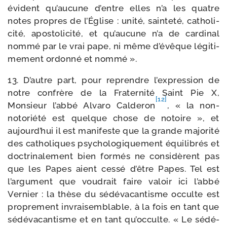
évident qu’aucune d’entre elles n’a les quatre
notes propres de l’Église : uni­té, sain­te­té, catho­li­
ci­té, apos­to­li­ci­té, et qu’aucune n’a de car­di­nal
nom­mé par le vrai pape, ni même d’évêque légi­ti­
me­ment ordon­né et nommé ».
13. D’autre part, pour reprendre l’expression de
notre confrère de la Fraternité Saint Pie X,
[12]
Monsieur l’abbé Alvaro Calderon
, « la non-​
notoriété est quelque chose de notoire », et
aujourd’hui il est mani­feste que la grande majo­ri­té
des catho­liques psy­cho­lo­gi­que­ment équi­li­brés et
doc­tri­na­le­ment bien for­més ne consi­dèrent pas
que les Papes aient ces­sé d’être Papes. Tel est
l’argument que vou­drait faire valoir ici l’abbé
Vernier : la thèse du sédé­va­can­tisme occulte est
pro­pre­ment invrai­sem­blable, à la fois en tant que
sédé­va­can­tisme et en tant qu’occulte. « Le sédé­