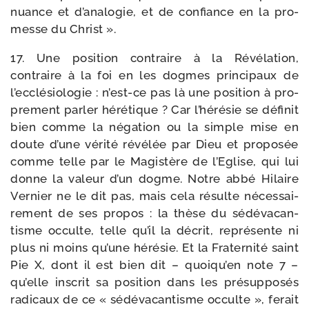
nuance et d’analogie, et de confiance en la pro­
messe du Christ ».
17. Une posi­tion contraire à la Révélation,
contraire à la foi en les dogmes prin­ci­paux de
l’ecclésiologie : n’est-ce pas là une posi­tion à pro­
pre­ment par­ler héré­tique ? Car l’hérésie se défi­nit
bien comme la néga­tion ou la simple mise en
doute d’une véri­té révé­lée par Dieu et pro­po­sée
comme telle par le Magistère de l’Eglise, qui lui
donne la valeur d’un dogme. Notre abbé Hilaire
Vernier ne le dit pas, mais cela résulte néces­sai­
re­ment de ses pro­pos : la thèse du sédé­va­can­
tisme occulte, telle qu’il la décrit, repré­sente ni
plus ni moins qu’une héré­sie. Et la Fraternité saint
Pie X, dont il est bien dit – quoiqu’en note 7 –
qu’elle ins­crit sa posi­tion dans les pré­sup­po­sés
radi­caux de ce « sédé­va­can­tisme occulte », ferait