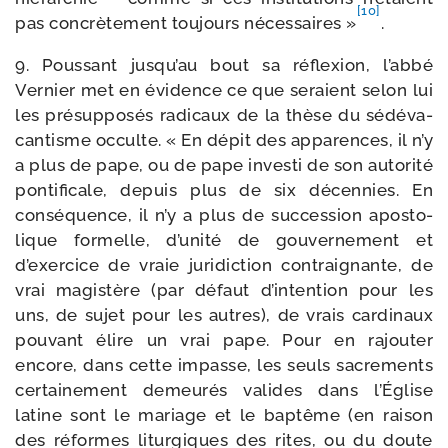
[10]
pas concrè­te­ment tou­jours néces­saires »
.
9. Poussant jusqu’au bout sa réflexion, l’abbé
Vernier met en évi­dence ce que seraient selon lui
les pré­sup­po­sés radi­caux de la thèse du sédé­va­
can­tisme occulte. « En dépit des appa­rences, il n’y
a plus de pape, ou de pape inves­ti de son auto­ri­té
pon­ti­fi­cale, depuis plus de six décen­nies. En
consé­quence, il n’y a plus de suc­ces­sion apos­to­
lique for­melle, d’unité de gou­ver­ne­ment et
d’exercice de vraie juri­dic­tion contrai­gnante, de
vrai magis­tère (par défaut d’intention pour les
uns, de sujet pour les autres), de vrais car­di­naux
pou­vant élire un vrai pape. Pour en rajou­ter
encore, dans cette impasse, les seuls sacre­ments
cer­tai­ne­ment demeu­rés valides dans l’Église
latine sont le mariage et le bap­tême (en rai­son
des réformes litur­giques des rites, ou du doute