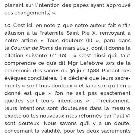
pla­nant sur l’intention des papes ayant approu­vé
ces changements) ».
10. C’est ici, en note 7, que notre auteur fait enfin
allu­sion à la Fraternité Saint Pie X, ren­voyant à
notre article « Tous dou­teux (II) », paru dans
le
Courrier de Rome
de mars 2023, dont il donne la
cita­tion sui­vante (n° 10) : « C’est ain­si qu’il faut
com­prendre ce qu’a dit Mgr Lefebvre lors de la
céré­mo­nie des sacres du 30 juin 1988. Parlant des
évêques conci­liaires, il a décla­ré que leurs sacre­
ments » sont tous dou­teux » et la rai­son qu’il en a
don­né est que » l’on ne sait pas exac­te­ment
quelles sont leurs inten­tions « . Précisément,
leurs inten­tions sont dou­teuses dans la mesure
exacte où les nou­veaux rites réfor­més par Paul VI
sont dou­teux. Nous savons qu’il y a un doute,
concer­nant la vali­di­té, pour les deux sacre­ments