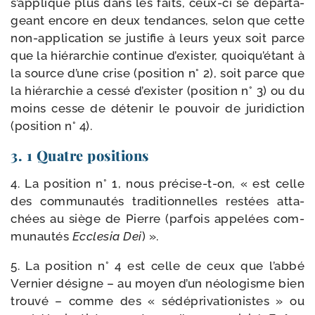
s’applique plus dans les faits, ceux-​ci se dépar­ta­
geant encore en deux ten­dances, selon que cette
non-​application se jus­ti­fie à leurs yeux soit parce
que la hié­rar­chie conti­nue d’exister, quoiqu’étant à
la source d’une crise (posi­tion n° 2), soit parce que
la hié­rar­chie a ces­sé d’exister (posi­tion n° 3) ou du
moins cesse de déte­nir le pou­voir de juri­dic­tion
(posi­tion n° 4).
3. 1 Quatre positions
4. La posi­tion n° 1, nous précise-​t-​on, « est celle
des com­mu­nau­tés tra­di­tion­nelles res­tées atta­
chées au siège de Pierre (par­fois appe­lées com­
mu­nau­tés
Ecclesia Dei
) ».
5. La posi­tion n° 4 est celle de ceux que l’abbé
Vernier désigne – au moyen d’un néo­lo­gisme bien
trou­vé – comme des « sédé­pri­va­tio­nistes » ou