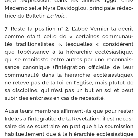
déjà l’expression, dans les années 1990, chez
Mademoiselle Myra Davidoglou, prin­ci­pale rédac­
trice du Bulletin
La Voie
.
7. Reste la posi­tion n° 2. L’abbé Vernier la décrit
comme étant celle de « cer­taines com­mu­nau­
tés tra­di­tio­na­listes », les­quelles « consi­dèrent
que l’obéissance à la hié­rar­chie ecclé­sias­tique,
qui se mani­feste entre autres par une recon­nais­
sance cano­nique (l’intégration offi­cielle de leur
com­mu­nau­té dans la hié­rar­chie ecclé­sias­tique),
ne relève pas de la foi en l’Eglise, mais plu­tôt de
sa dis­ci­pline, qui n’est pas un but en soi et peut
subir des entorses en cas de nécessité.
Aussi leurs membres affirment-​ils que pour res­ter
fidèles à l’intégralité de la Révélation, il est néces­
saire de se sous­traire en pra­tique à la sou­mis­sion
habi­tuel­le­ment due à la hié­rar­chie ecclé­sias­tique