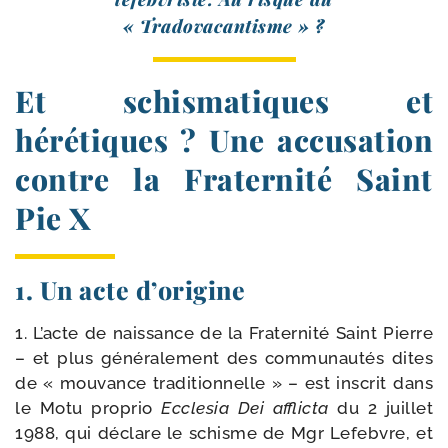
« Tradovacantisme » ?
Et schismatiques et
hérétiques ? Une accusation
contre la Fraternité Saint
Pie X
1. Un acte d’origine
1. L’acte de nais­sance de la Fraternité Saint Pierre
– et plus géné­ra­le­ment des com­mu­nau­tés dites
de « mou­vance tra­di­tion­nelle » – est ins­crit dans
le Motu pro­prio
Ecclesia Dei afflic­ta
du 2 juillet
1988, qui déclare le schisme de Mgr Lefebvre, et