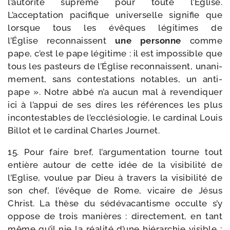
l’autorité suprême pour toute l’Église.
L’acceptation paci­fique uni­ver­selle signi­fie que
lorsque tous les évêques légi­times de
l’Église recon­naissent
une per­sonne
comme
pape, c’est le pape légi­time : il est impos­sible que
tous les pas­teurs de l’Église recon­naissent, una­ni­
me­ment, sans contes­ta­tions notables, un anti­
pape ». Notre abbé n’a aucun mal à reven­di­quer
ici à l’appui de ses dires les réfé­rences les plus
incon­tes­tables de l’ecclésiologie, le car­di­nal Louis
Billot et le car­di­nal Charles Journet.
15. Pour faire bref, l’argumentation tourne tout
entière autour de cette idée de la visi­bi­li­té de
l’Eglise, vou­lue par Dieu à tra­vers la visi­bi­li­té de
son chef, l’évêque de Rome, vicaire de Jésus
Christ. La thèse du sédé­va­can­tisme occulte s’y
oppose de trois manières : direc­te­ment, en tant
même qu’il nie la réa­li­té d’une hié­rar­chie visible ;