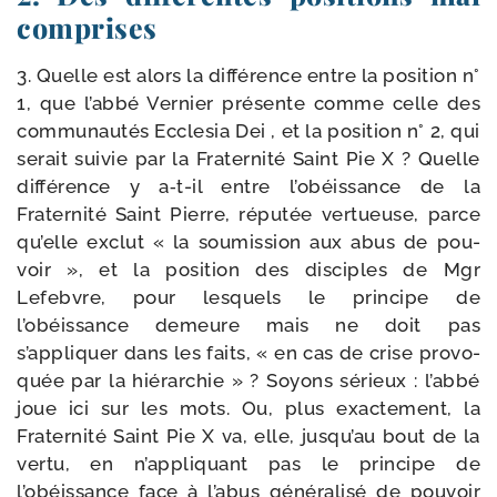
comprises
3. Quelle est alors la dif­fé­rence entre la posi­tion n°
1, que l’abbé Vernier pré­sente comme celle des
com­mu­nau­tés Ecclesia Dei , et la posi­tion n° 2, qui
serait sui­vie par la Fraternité Saint Pie X ? Quelle
dif­fé­rence y a‑t-​il entre l’obéissance de la
Fraternité Saint Pierre, répu­tée ver­tueuse, parce
qu’elle exclut « la sou­mis­sion aux abus de pou­
voir », et la posi­tion des dis­ciples de Mgr
Lefebvre, pour les­quels le prin­cipe de
l’obéissance demeure mais ne doit pas
s’appliquer dans les faits, « en cas de crise pro­vo­
quée par la hié­rar­chie » ? Soyons sérieux : l’abbé
joue ici sur les mots. Ou, plus exac­te­ment, la
Fraternité Saint Pie X va, elle, jusqu’au bout de la
ver­tu, en n’appliquant pas le prin­cipe de
l’obéissance face à l’abus géné­ra­li­sé de pou­voir