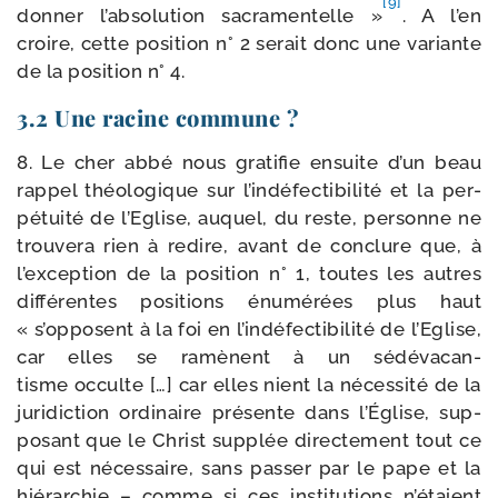
[9]
don­ner l’absolution sacra­men­telle »
. A l’en
croire, cette posi­tion n° 2 serait donc une variante
de la posi­tion n° 4.
3.2 Une racine commune ?
8. Le cher abbé nous gra­ti­fie ensuite d’un beau
rap­pel théo­lo­gique sur l’indéfectibilité et la per­
pé­tui­té de l’Eglise, auquel, du reste, per­sonne ne
trou­ve­ra rien à redire, avant de conclure que, à
l’exception de la posi­tion n° 1, toutes les autres
dif­fé­rentes posi­tions énu­mé­rées plus haut
« s’opposent à la foi en l’indéfectibilité de l’Eglise,
car elles se ramènent à un sédé­va­can­
tisme occulte […] car elles nient la néces­si­té de la
juri­dic­tion ordi­naire pré­sente dans l’Église, sup­
po­sant que le Christ sup­plée direc­te­ment tout ce
qui est néces­saire, sans pas­ser par le pape et la
hié­rar­chie – comme si ces ins­ti­tu­tions n’étaient