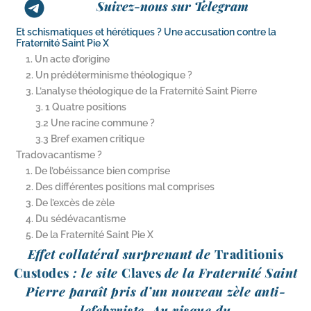
Suivez-nous sur Telegram
Et schismatiques et hérétiques ? Une accusation contre la
Fraternité Saint Pie X
1. Un acte d’origine
2. Un prédéterminisme théologique ?
3. L’analyse théologique de la Fraternité Saint Pierre
3. 1 Quatre positions
3.2 Une racine commune ?
3.3 Bref examen critique
Tradovacantisme ?
1. De l’obéissance bien comprise
2. Des différentes positions mal comprises
3. De l’excès de zèle
4. Du sédévacantisme
5. De la Fraternité Saint Pie X
Effet col­la­té­ral sur­pre­nant de
Traditionis
Custodes
: le site
Claves
de la Fraternité Saint
Pierre paraît pris d’un nou­veau zèle anti-​
lefebvriste. Au risque du