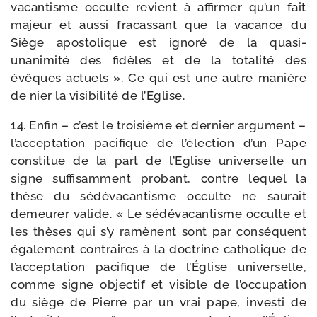
va­can­tisme occulte revient à affir­mer qu’un fait
majeur et aus­si fra­cas­sant que la vacance du
Siège apos­to­lique est igno­ré de la quasi-​
unanimité des fidèles et de la tota­li­té des
évêques actuels ». Ce qui est une autre manière
de nier la visi­bi­li­té de l’Eglise.
14. Enfin – c’est le troi­sième et der­nier argu­ment –
l’acceptation paci­fique de l’élection d’un Pape
consti­tue de la part de l’Eglise uni­ver­selle un
signe suf­fi­sam­ment pro­bant, contre lequel la
thèse du sédé­va­can­tisme occulte ne sau­rait
demeu­rer valide. « Le sédé­va­can­tisme occulte et
les thèses qui s’y ramènent sont par consé­quent
éga­le­ment contraires à la doc­trine catho­lique de
l’acceptation paci­fique de l’Église uni­ver­selle,
comme signe objec­tif et visible de l’occupation
du siège de Pierre par un vrai pape, inves­ti de