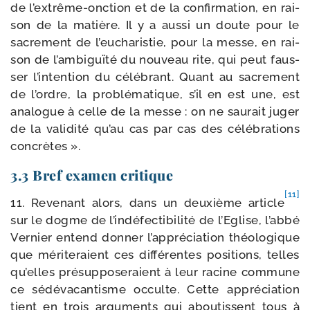
de l’extrême-onction et de la confir­ma­tion, en rai­
son de la matière. Il y a aus­si un doute pour le
sacre­ment de l’eucharistie, pour la messe, en rai­
son de l’ambiguïté du nou­veau rite, qui peut faus­
ser l’intention du célé­brant. Quant au sacre­ment
de l’ordre, la pro­blé­ma­tique, s’il en est une, est
ana­logue à celle de la messe : on ne sau­rait juger
de la vali­di­té qu’au cas par cas des célé­bra­tions
concrètes ».
3.3 Bref examen critique
[11]
11. Revenant alors, dans un deuxième article
sur le dogme de l’indéfectibilité de l’Eglise, l’abbé
Vernier entend don­ner l’appréciation théo­lo­gique
que méri­te­raient ces dif­fé­rentes posi­tions, telles
qu’elles pré­sup­po­se­raient à leur racine com­mune
ce sédé­va­can­tisme occulte. Cette appré­cia­tion
tient en trois argu­ments qui abou­tissent tous à