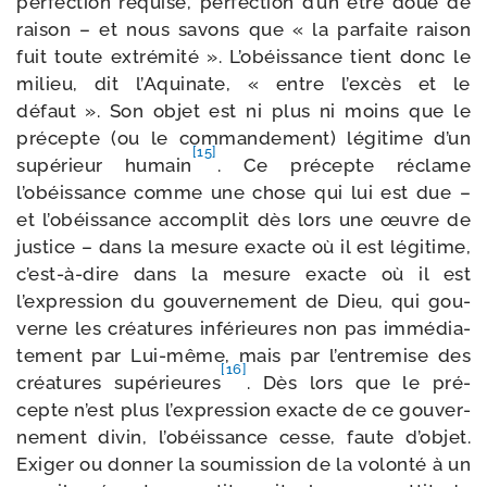
per­fec­tion requise, per­fec­tion d’un être doué de
rai­son – et nous savons que « la par­faite rai­son
fuit toute extré­mi­té ». L’obéissance tient donc le
milieu, dit l’Aquinate, « entre l’excès et le
défaut ». Son objet est ni plus ni moins que le
pré­cepte (ou le com­man­de­ment) légi­time d’un
[15]
supé­rieur humain
. Ce pré­cepte réclame
l’obéissance comme une chose qui lui est due –
et l’obéissance accom­plit dès lors une œuvre de
jus­tice – dans la mesure exacte où il est légi­time,
c’est-à-dire dans la mesure exacte où il est
l’expression du gou­ver­ne­ment de Dieu, qui gou­
verne les créa­tures infé­rieures non pas immé­dia­
te­ment par Lui-​même, mais par l’entremise des
[16]
créa­tures supé­rieures
. Dès lors que le pré­
cepte n’est plus l’expression exacte de ce gou­ver­
ne­ment divin, l’obéissance cesse, faute d’objet.
Exiger ou don­ner la sou­mis­sion de la volon­té à un