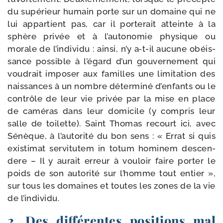
du supé­rieur humain porte sur un domaine qui ne
lui appar­tient pas, car il por­te­rait atteinte à la
sphère pri­vée et à l’autonomie phy­sique ou
morale de l’individu : ain­si, n’y a‑t-​il aucune obéis­
sance pos­sible à l’égard d’un gou­ver­ne­ment qui
vou­drait impo­ser aux familles une limi­ta­tion des
nais­sances à un nombre déter­mi­né d’enfants ou le
contrôle de leur vie pri­vée par la mise en place
de camé­ras dans leur domi­cile (y com­pris leur
salle de toi­lette). Saint Thomas recourt ici, avec
Sénèque, à l’autorité du bon sens : « Errat si quis
exis­ti­mat ser­vi­tu­tem in totum homi­nem des­cen­
dere – Il y aurait erreur à vou­loir faire por­ter le
poids de son auto­ri­té sur l’homme tout entier »,
sur tous les domaines et toutes les zones de la vie
de l’individu.
2. Des différentes positions mal