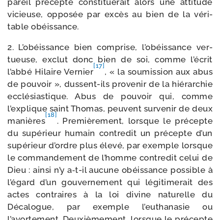
pareil pré­cepte consti­tue­rait alors une atti­tude
vicieuse, oppo­sée par excès au bien de la véri­
table obéissance.
2. L’obéissance bien com­prise, l’obéissance ver­
tueuse, exclut donc bien de soi, comme l’écrit
[17]
l’abbé Hilaire Vernier
, « la sou­mis­sion aux abus
de pou­voir », dussent-​ils pro­ve­nir de la hié­rar­chie
ecclé­sias­tique. Abus de pou­voir qui, comme
l’explique saint Thomas, peuvent sur­ve­nir de deux
[18]
manières
. Premièrement, lorsque le pré­cepte
du supé­rieur humain contre­dit un pré­cepte d’un
supé­rieur d’ordre plus éle­vé, par exemple lorsque
le com­man­de­ment de l’homme contre­dit celui de
Dieu : ain­si n’y a‑t-​il aucune obéis­sance pos­sible à
l’égard d’un gou­ver­ne­ment qui légi­ti­me­rait des
actes contraires à la loi divine natu­relle du
Décalogue, par exemple l’euthanasie ou
l’avortement. Deuxièmement, lorsque le pré­cepte