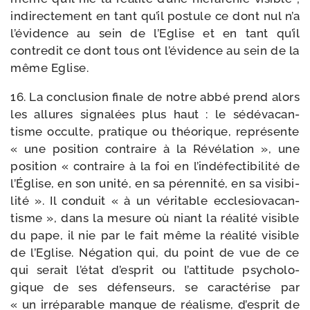
indi­rec­te­ment en tant qu’il pos­tule ce dont nul n’a
l’évidence au sein de l’Eglise et en tant qu’il
contre­dit ce dont tous ont l’évidence au sein de la
même Eglise.
16. La conclu­sion finale de notre abbé prend alors
les allures signa­lées plus haut : le sédé­va­can­
tisme occulte, pra­tique ou théo­rique, repré­sente
« une posi­tion contraire à la Révélation », une
posi­tion « contraire à la foi en l’indéfectibilité de
l’Église, en son uni­té, en sa péren­ni­té, en sa visi­bi­
li­té ». Il conduit « à un véri­table eccle­sio­va­can­
tisme », dans la mesure où niant la réa­li­té visible
du pape, il nie par le fait même la réa­li­té visible
de l’Eglise. Négation qui, du point de vue de ce
qui serait l’état d’esprit ou l’attitude psy­cho­lo­
gique de ses défen­seurs, se carac­té­rise par
« un irré­pa­rable manque de réa­lisme, d’esprit de