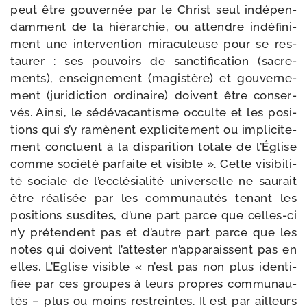
peut être gou­ver­née par le Christ seul indé­pen­
dam­ment de la hié­rar­chie, ou attendre indé­fi­ni­
ment une inter­ven­tion mira­cu­leuse pour se res­
tau­rer : ses pou­voirs de sanc­ti­fi­ca­tion (sacre­
ments), ensei­gne­ment (magis­tère) et gou­ver­ne­
ment (juri­dic­tion ordi­naire) doivent être conser­
vés. Ainsi, le sédé­va­can­tisme occulte et les posi­
tions qui s’y ramènent expli­ci­te­ment ou impli­ci­te­
ment concluent à la dis­pa­ri­tion totale de l’Église
comme socié­té par­faite et visible ». Cette visi­bi­li­
té sociale de l’ecclésialité uni­ver­selle ne sau­rait
être réa­li­sée par les com­mu­nau­tés tenant les
posi­tions sus­dites, d’une part parce que celles-​ci
n’y pré­tendent pas et d’autre part parce que les
notes qui doivent l’attester n’apparaissent pas en
elles. L’Eglise visible « n’est pas non plus iden­ti­
fiée par ces groupes à leurs propres com­mu­nau­
tés – plus ou moins res­treintes. Il est par ailleurs