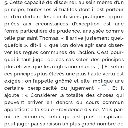
5. Cette capa­ci­té de dis­cer­ner, au sein même d’un
prin­cipe, toutes les vir­tua­li­tés dont il est por­teur
et d’en déduire les conclu­sions pra­tiques appro­
priées aux cir­cons­tances d’exception est une
forme par­ti­cu­lière de pru­dence, ana­ly­sée comme
telle par saint Thomas. « Il arrive jus­te­ment quel­
que­fois », dit-​il, « que l’on doive agir sans obser­
ver les règles com­munes de l’action. C’est pour­
quoi il faut juger de ces cas selon des prin­cipes
plus éle­vés que les règles com­munes. […] Et selon
ces prin­cipes plus éle­vés une plus haute ver­tu est
exi­gée : on l’appelle gnô­mè et elle implique une
[20]
cer­taine pers­pi­ca­ci­té du juge­ment »
. Et il
ajoute : « Considérer la tota­li­té des choses qui
peuvent arri­ver en dehors du cours com­mun
appar­tient à la seule Providence divine. Mais par­
mi les hommes, celui qui est plus pers­pi­cace
peut juger par sa rai­son un plus grand nombre de