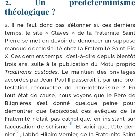
2. Un prédéterminisme
théologique ?
2. Il ne faut donc pas s’étonner si, ces der­niers
temps, le site « Claves » de la Fraternité Saint
Pierre se met en devoir de dénon­cer un sup­po­sé
manque d’ecclésialité chez la Fraternité Saint Pie
X. Ces der­niers temps : c’est-à-dire depuis bien­tôt
trois ans, suite à la publi­ca­tion du Motu pro­prio
Traditionis cus­todes
. Le main­tien des pri­vi­lèges
accor­dés par Jean-​Paul II passerait-​il par une pro­
tes­ta­tion renou­ve­lée de non-​lefebvrisme ? En
tout état de cause, nous voyons que le Père de
Blignières s’est don­né quelque peine pour
démon­trer que l’épiscopat des évêques de la
Fraternité n’était pas catho­lique, en insis­tant sur
[4]
l’accusation de schisme
. Et voi­ci que, l’été der­
[5]
nier
, l’abbé Hilaire Vernier, de la Fraternité Saint