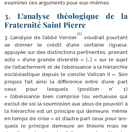
exa­mi­ner ces argu­ments pour eux-mêmes.
3. L’analyse théologique de la
Fraternité Saint Pierre
[6]
3. L’analyse de l’abbé Vernier
vou­drait pour­tant
se don­ner le cré­dit d’une cer­taine rigueur,
appuyée sur des dis­tinc­tions per­ti­nentes, pre­nant
acte « d’une grande diver­si­té » […] « sur le sujet
de l’attachement et de l’obéissance à la hié­rar­chie
ecclé­sias­tique depuis le concile Vatican II ». Son
pro­pos fait ain­si la dif­fé­rence entre d’une part
ceux pour les­quels (posi­tion n° 1)
« l’obéissance bien com­prise (ou ver­tueuse qui
exclut de soi la sou­mis­sion aux abus de pou­voir) à
la hié­rar­chie est un prin­cipe qui demeure, même
en temps de crise » et d’autre part ceux pour les­
quels le prin­cipe demeure en théo­rie mais ne