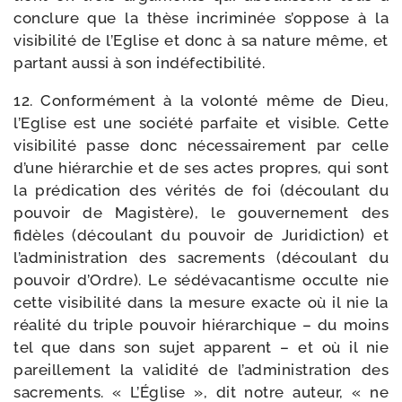
conclure que la thèse incri­mi­née s’oppose à la
visi­bi­li­té de l’Eglise et donc à sa nature même, et
par­tant aus­si à son indéfectibilité.
12. Conformément à la volon­té même de Dieu,
l’Eglise est une socié­té par­faite et visible. Cette
visi­bi­li­té passe donc néces­sai­re­ment par celle
d’une hié­rar­chie et de ses actes propres, qui sont
la pré­di­ca­tion des véri­tés de foi (décou­lant du
pou­voir de Magistère), le gou­ver­ne­ment des
fidèles (décou­lant du pou­voir de Juridiction) et
l’administration des sacre­ments (décou­lant du
pou­voir d’Ordre). Le sédé­va­can­tisme occulte nie
cette visi­bi­li­té dans la mesure exacte où il nie la
réa­li­té du triple pou­voir hié­rar­chique – du moins
tel que dans son sujet appa­rent – et où il nie
pareille­ment la vali­di­té de l’administration des
sacre­ments. « L’Église », dit notre auteur, « ne