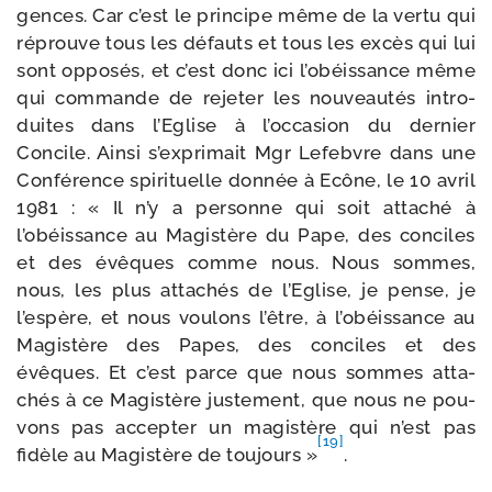
gences. Car c’est le prin­cipe même de la ver­tu qui
réprouve tous les défauts et tous les excès qui lui
sont oppo­sés, et c’est donc ici l’obéissance même
qui com­mande de reje­ter les nou­veau­tés intro­
duites dans l’Eglise à l’occasion du der­nier
Concile. Ainsi s’exprimait Mgr Lefebvre dans une
Conférence spi­ri­tuelle don­née à Ecône, le 10 avril
1981 : « Il n’y a per­sonne qui soit atta­ché à
l’obéissance au Magistère du Pape, des conciles
et des évêques comme nous. Nous sommes,
nous, les plus atta­chés de l’Eglise, je pense, je
l’espère, et nous vou­lons l’être, à l’obéissance au
Magistère des Papes, des conciles et des
évêques. Et c’est parce que nous sommes atta­
chés à ce Magistère jus­te­ment, que nous ne pou­
vons pas accep­ter un magis­tère qui n’est pas
[19]
fidèle au Magistère de tou­jours »
.