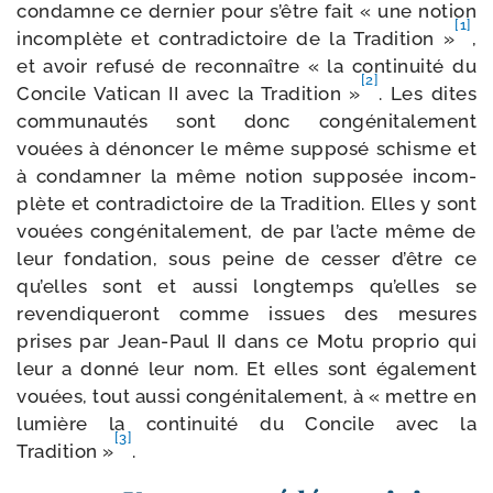
condamne ce der­nier pour s’être fait « une notion
[1]
incom­plète et contra­dic­toire de la Tradition »
,
et avoir refu­sé de recon­naître « la conti­nui­té du
[2]
Concile Vatican II avec la Tradition »
. Les dites
com­mu­nau­tés sont donc congé­ni­ta­le­ment
vouées à dénon­cer le même sup­po­sé schisme et
à condam­ner la même notion sup­po­sée incom­
plète et contra­dic­toire de la Tradition. Elles y sont
vouées congé­ni­ta­le­ment, de par l’acte même de
leur fon­da­tion, sous peine de ces­ser d’être ce
qu’elles sont et aus­si long­temps qu’elles se
reven­di­que­ront comme issues des mesures
prises par Jean-​Paul II dans ce Motu pro­prio qui
leur a don­né leur nom. Et elles sont éga­le­ment
vouées, tout aus­si congé­ni­ta­le­ment, à « mettre en
lumière la conti­nui­té du Concile avec la
[3]
Tradition »
.