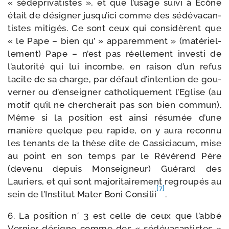
« sédé­pri­va­tistes », et que l’usage sui­vi à Ecône
était de dési­gner jusqu’ici comme des sédé­va­can­
tistes miti­gés. Ce sont ceux qui consi­dèrent que
« le Pape – bien qu’ » appa­rem­ment » (maté­riel­
le­ment) Pape – n’est pas réel­le­ment inves­ti de
l’autorité qui lui incombe, en rai­son d’un refus
tacite de sa charge, par défaut d’intention de gou­
ver­ner ou d’enseigner catho­li­que­ment l’Eglise (au
motif qu’il ne cher­che­rait pas son bien com­mun).
Même si la posi­tion est ain­si résu­mée d’une
manière quelque peu rapide, on y aura recon­nu
les tenants de la thèse dite de Cassiciacum, mise
au point en son temps par le Révérend Père
(deve­nu depuis Monseigneur) Guérard des
Lauriers, et qui sont majo­ri­tai­re­ment regrou­pés au
[7]
sein de l’Institut Mater Boni Consilii
.
6. La posi­tion n° 3 est celle de ceux que l’abbé
Vernier désigne comme des « sédé­va­can­tistes »