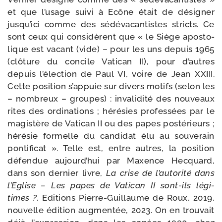
et que l’usage sui­vi à Ecône était de dési­gner
jusqu’ici comme des sédé­va­can­tistes stricts. Ce
sont ceux qui consi­dèrent que « le Siège apos­to­
lique est vacant (vide) – pour les uns depuis 1965
(clô­ture du concile Vatican II), pour d’autres
depuis l’élection de Paul VI, voire de Jean XXIII.
Cette posi­tion s’appuie sur divers motifs (selon les
– nom­breux – groupes) : inva­li­di­té des nou­veaux
rites des ordi­na­tions ; héré­sies pro­fes­sées par le
magis­tère de Vatican II ou des papes pos­té­rieurs ;
héré­sie for­melle du can­di­dat élu au sou­ve­rain
pon­ti­fi­cat ». Telle est, entre autres, la posi­tion
défen­due aujourd’hui par Maxence Hecquard,
dans son der­nier livre,
La crise de l’au­to­ri­té dans
l’Eglise – Les papes de Vatican II sont-​ils légi­
times ?
, Editions Pierre-​Guillaume de Roux, 2019,
nou­velle édi­tion aug­men­tée, 2023. On en trou­vait