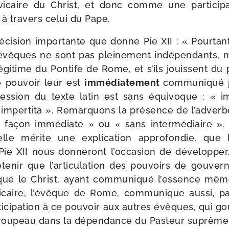
icaire du Christ, et donc comme une par­ti­ci­pa
à tra­vers celui du Pape.
ré­ci­sion impor­tante que donne Pie XII : « Pourta
 évêques ne sont pas plei­ne­ment indé­pen­dants, m
é légi­time du Pontife de Rome, et s’ils jouissent du 
ce pou­voir leur est
immé­dia­te­ment
com­mu­ni­qué
ression du texte latin est sans équi­voque : « i
imper­ti­ta ». Remarquons la pré­sence de l’adverb
de façon immé­diate » ou « sans inter­mé­diaire ».
elle mérite une expli­ca­tion appro­fon­die, que
e XII nous don­ne­ront l’occasion de déve­lop­per. 
ete­nir que l’articulation des pou­voirs de gou­ver­n
que le Christ, ayant com­mu­ni­qué l’essence mê
icaire, l’évêque de Rome, com­mu­nique aus­si, p
­ti­ci­pa­tion à ce pou­voir aux autres évêques, qui 
trou­peau dans la dépen­dance du Pasteur suprême 