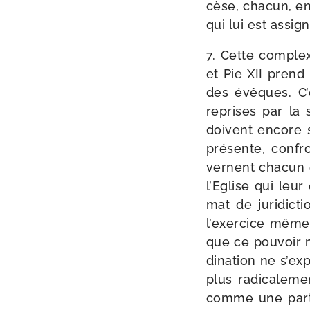
cèse, cha­cun, en
qui lui est assign
7. Cette com­plex
et Pie XII prend
des évêques. C’
reprises par la
doivent encore s
pré­sente, confr
vernent cha­cun e
l’Eglise qui leur
mat de juri­dic­
l’exercice même 
que ce pou­voir 
di­na­tion ne s’e
plus radi­ca­le­
comme une par­ti­