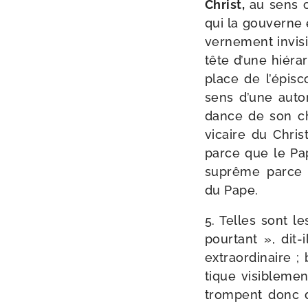
Christ,
au sens o
qui la gou­verne 
ver­ne­ment invi­
tête d’une hié­rar
place de l’épisco
sens d’une auto­r
dance de son che
vicaire du Christ
parce que le Pap
suprême parce qu
du Pape.
5. Telles sont l
pour­tant », dit-
extra­or­di­nair
tique visi­ble­me
trompent donc da