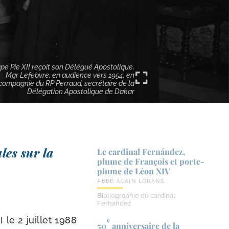
pe Pie XII reçoit son Délégué Apostolique,
Mgr Lefebvre, en audience vers 1954, en
compagnie du RP Perraud, secrétaire de la
Délégation Apostolique de Dakar
les sur la
Le cardinal Fernández,
plume de François et porte-​
plume de Léon XIV
ABBÉ ALAIN LORANS
Bibliographie du cardinal
Fernandez
 le 2 juillet 1988
e
50
anniversaire de la