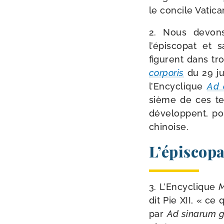
le concile Vatican
2. Nous devons
l’épiscopat et s
figurent dans tro
cor­po­ris
du 29 j
l’Encyclique
Ad a
sième de ces tex
déve­loppent, pou
chinoise.
L’épiscop
3. L’Encyclique
M
dit Pie XII, « ce 
par
Ad sina­rum 