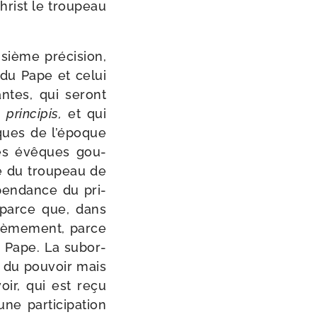
hrist le trou­peau
sième pré­ci­sion,
 du Pape et celui
ntes, qui seront
prin­ci­pis,
et qui
iques de l’époque
 les évêques gou­
ie du trou­peau de
épen­dance du pri­
, parce que, dans
uxièmement, parce
e Pape. La subor­
e du pou­voir mais
oir, qui est reçu
 par­ti­ci­pa­tion