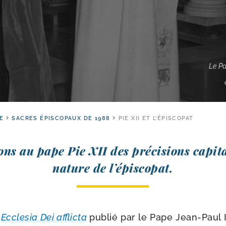
Le Pa
SE
SACRES ÉPISCOPAUX DE 1988
PIE XII ET L’ÉPISCOPAT
ns au pape Pie XII des pré­ci­sions capi­ta
nature de l’épiscopat.
o
Ecclesia Dei afflic­ta
publié par le Pape Jean-​Paul II