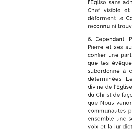
l’Eglise sans adh
Chef visible et 
déforment le Co
recon­nu ni trou
6. Cependant, Pie
Pierre et ses su
confier une part 
que les évêques
subor­don­né à c
déter­mi­nées. L
divine de l’Eglise
du Christ de faço
que Nous venons 
com­mu­nau­tés pa
ensemble une seu
voix et la juri­