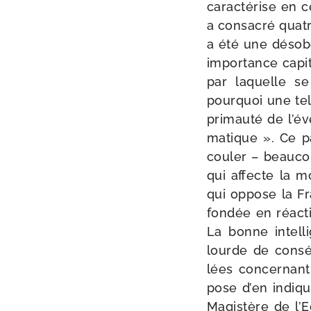
carac­té­rise en
a consa­cré quatr
a été une déso­b
impor­tance capi­ta
par laquelle se p
pour­quoi une tel
pri­mau­té de l
ma­tique ». Ce p
cou­ler – beau­cou
qui affecte la mo
qui oppose la Fra
fon­dée en réac­
La bonne intel­li
lourde de consé
lées concer­nant
pose d’en indi­qu
Magistère de l’E