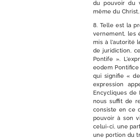
du pou­voir du v
même du Christ, 
8. Telle est la p
ver­ne­ment, les
mis à l’au­to­ri­t
de juri­dic­tion, 
Pontife ». L’exp
eodem Pontifice 
qui signi­fie « 
expres­sion app
Encycliques de Pi
nous suf­fit de r
consiste en ce 
pou­voir à son v
celui-​ci, une par
une por­tion du 