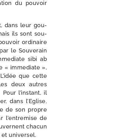
­tion du pou­voir
nt, dans leur gou­
ais ils sont sou­
pou­voir ordi­naire
 par le Souverain
mme­diate sibi ab
e « imme­diate »,
 L’idée que cette
 les deux autres
Pour l’instant, il
er, dans l’Eglise,
me de son propre
ar l’entremise de
gou­vernent cha­cun
et universel.