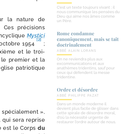
C’est un texte toujours vivant ; il
nous communique les pensées du
Dieu qui aime nos âmes comme
ur la nature de
un Père.
 Ces pré­ci­sions
Rome condamne
’Encyclique
Mystici
canoniquement, mais se tait
[2]
 octobre 1954
;
doctrinalement
xième et le troi­
ABBÉ ALAIN LORANS
le pre­mier et la
On ne reviendra plus aux
excommunications et aux
glise patrio­tique
anathèmes tridentins, sauf pour
ceux qui défendent la messe
tridentine.
Ordre et désordre
ABBÉ PHILIPPE PAZAT
Dans un monde moderne il
devient plus facile de glisser dans
 spé­cia­le­ment »,
cette spirale de désordre moral,
d’où la nécessité urgente de
e, qui sera reprise
restaurer l’ordre autour de nous.
e est le Corps
du