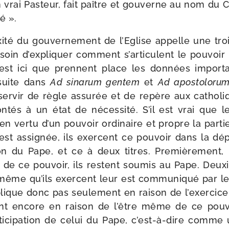
 vrai Pasteur, fait paître et gou­verne au nom du C
é ».
i­té du gou­ver­ne­ment de l’Eglise appelle une troi­
 soin d’expliquer com­ment s’articulent le pou­voir
est ici que prennent place les don­nées impor­ta
 suite dans
Ad sina­rum gen­tem
et
Ad apos­to­lo­rum 
er­vir de règle assu­rée et de repère aux catho­l
on­tés à un état de néces­si­té. S’il est vrai que
n ver­tu d’un pou­voir ordi­naire et propre la par­t
 est assi­gnée, ils exercent ce pou­voir dans la d
tion du Pape, et ce à deux titres. Premièrement
de ce pou­voir, ils res­tent sou­mis au Pape. De
même qu’ils exercent leur est com­mu­ni­qué par l
xplique donc pas seule­ment en rai­son de l’exercic
ment encore en rai­son de l’être même de ce pou­v
ci­pa­tion de celui du Pape, c’est-à-dire comme une