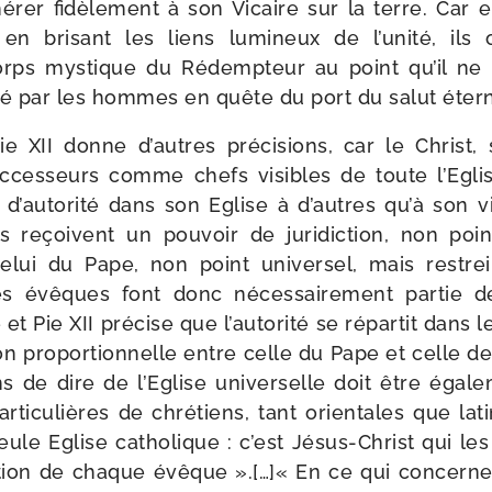
é­rer fidè­le­ment à son Vicaire sur la terre. Car 
en bri­sant les liens lumi­neux de l’u­ni­té, ils o
rps mys­tique du Rédempteur au point qu’il ne 
­vé par les hommes en quête du port du salut étern
 XII donne d’autres pré­ci­sions, car le Christ, s’
c­ces­seurs comme chefs visibles de toute l’Eglise
d’autorité dans son Eglise à d’autres qu’à son vic
 reçoivent un pou­voir de juri­dic­tion, non po
elui du Pape, non point uni­ver­sel, mais res­tre
es évêques font donc néces­sai­re­ment par­tie de 
 et Pie XII pré­cise que l’autorité se répar­tit dans
n pro­por­tion­nelle entre celle du Pape et celle 
de dire de l’Eglise uni­ver­selle doit être éga­le­
r­ti­cu­lières de chré­tiens, tant orien­tales que la
le Eglise catho­lique : c’est Jésus-​Christ qui les
dic­tion de chaque évêque ».[…]« En ce qui concern