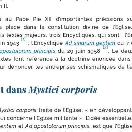
 II.
 au Pape Pie XII d’importantes pré­ci­sions s
a place dans la consti­tu­tion divine de l’Eglise.
is textes majeurs, trois Encycliques, qui sont : l
[1]
uin 1943
; l’Encyclique
Ad sina­rum gen­tem
du 7
[3]
pos­to­lo­rum prin­ci­pis
du 29 juin 1958
. Le deu
tes font réfé­rence à la doc­trine énon­cée dans 
r dénon­cer les entre­prises schis­ma­tiques de l’é
at dans
Mystici corporis
ystici cor­po­ris
traite de l’Eglise, « en déve­lop­pant
qui concerne l’Eglise mili­tante ». L’idée essen­tiell
gen­tem
et
Ad apos­to­lo­rum prin­ci­pis,
est que l’Eglis