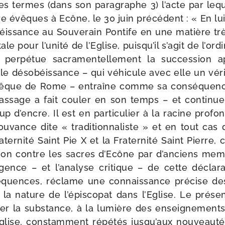
 ces termes (dans son para­graphe 3) l’acte par le
e évêques à Ecône, le 30 juin pré­cé­dent : « En l
éis­sance au Souverain Pontife en une matière tr
le pour l’u­ni­té de l’Eglise, puis­qu’il s’a­git de l’or­d
er­pé­tue sacra­men­tel­le­ment la suc­ces­sion ap
le déso­béis­sance – qui véhi­cule avec elle un véri
’é­vêque de Rome – entraîne comme sa consé­quenc
as­sage a fait cou­ler en son temps – et conti­nu
p d’encre. Il est en par­ti­cu­lier à la racine pro­fo
u­vance dite « tra­di­tion­na­liste » et en tout cas
ternité Saint Pie X et la Fraternité Saint Pierre, c
tion contre les sacres d’Ecône par d’anciens memb
­gence – et l’analyse cri­tique – de cette décla­r
­quences, réclame une connais­sance pré­cise de
 la nature de l’épiscopat dans l’Eglise. Le pré­sen
er la sub­stance, à la lumière des ensei­gne­ments t
glise, constam­ment répé­tés jusqu’aux nou­veau­tés