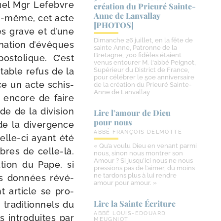
quel Mgr Lefebvre
création du Prieuré Sainte-​
Anne de Lanvallay
ui-​même, cet acte
[PHOTOS]
ès grave et d’une
Dimanche 26 juillet, en la fête de
i­na­tion d’é­vêques
sainte Anne, Patronne de la
Bretagne, 700 fidèles étaient
os­to­lique. C’est
venus entourer M. l'abbé Peignot,
­table refus de la
Supérieur du District de France,
pour célébrer le 50e anniversaire
e un acte schis­
de la création du Prieuré Sainte-
Anne de Lanvallay
e encore de faire
nde de la divi­sion
Lire l’amour de Dieu
pour nous
 de la diver­gence
ABBÉ FRANÇOIS DELMOTTE
elle-​ci ayant été
« Qu’a voulu Dieu en venant parmi
res de celle-​là.
nous, sinon nous montrer son
Amour ? Si jusqu’ici nous ne nous
a­tion du Pape, si
pressions pas de l’aimer, du moins
ne tardons plus à lui rendre
s don­nées révé­
amour pour amour. »
t article se pro­
Lire la Sainte Écriture
ra­di­tion­nels du
ABBÉ LOUIS-EDOUARD
 intro­duites par
MEUGNIOT