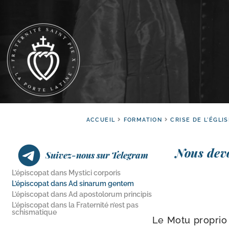
ACCUEIL
FORMATION
CRISE DE L'ÉGLI
Nous devo
Suivez-nous sur Telegram
L’épiscopat dans Mystici corporis
L’épiscopat dans Ad sinarum gentem
L’épiscopat dans Ad apostolorum principis
L’épiscopat dans la Fraternité n’est pas
schismatique
Le Motu pro­pri