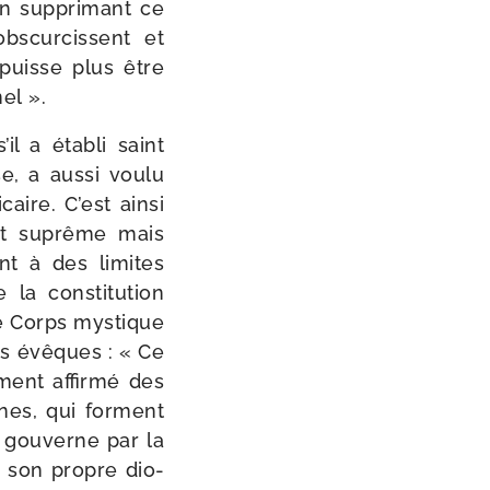
en sup­pri­mant ce
bs­cur­cissent et
puisse plus être
el ».
il a éta­bli saint
, a aus­si vou­lu
aire. C’est ain­si
int suprême mais
int à des limites
la consti­tu­tion
 le Corps mys­tique
des évêques : « Ce
ment affir­mé des
tines, qui forment
 gou­verne par la
e son propre dio­