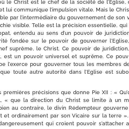
ù le Christ est le chef de la socié­té de l’Eglise, 
et lui com­mu­nique l’impulsion vitale. Mais le Chr
sible par l’intermédiaire du gou­ver­ne­ment de son vi
­chie visible. Telle est la pré­ci­sion essen­tielle, q
pat, enten­du au sens d’un pou­voir de juri­dic­tio
i­té fon­dée sur le pou­voir de gou­ver­ner l’Egli
f suprême, le Christ. Ce pou­voir de juri­dic­tion
, est un pou­voir uni­ver­sel et suprême. Ce pou­vo
e l’exerce pour gou­ver­ner tous les membres de l
e toute autre auto­ri­té dans l’Eglise est subo
es pre­mières pré­ci­sions que donne Pie XII : « Q
​il, « que la direc­tion du Christ se limite à un 
e ; bien au contraire, le divin Rédempteur gou­ver
nt et ordi­nai­re­ment par son Vicaire sur la terre ».
n­ge­reu­se­ment qui croient pou­voir s’at­ta­cher 