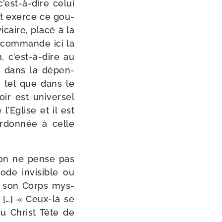
c’est-à-dire celui
ist exerce ce gou­
caire, pla­cé à la
ui com­mande ici la
n, c’est-à-dire au
se, dans la dépen­
, tel que dans le
ir est uni­ver­sel
’Eglise et il est
r­don­née à celle
u’on ne pense pas
mode invi­sible ou
ne son Corps mys­
 […] « Ceux-​là se
au Christ Tête de