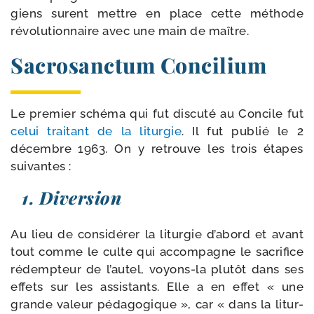
giens sur­ent mettre en place cette méthode
révo­lu­tion­naire avec une main de maître.
Sacrosanctum Concilium
Le pre­mier sché­ma qui fut dis­cu­té au Concile fut
celui trai­tant de la litur­gie
. Il fut publié le 2
décembre 1963. On y retrouve les trois étapes
suivantes :
1. Diversion
Au lieu de consi­dé­rer la litur­gie d’abord et avant
tout comme le culte qui accom­pagne le sacri­fice
rédemp­teur de l’autel, voyons-​la plu­tôt dans ses
effets sur les assis­tants. Elle a en effet « une
grande valeur péda­go­gique », car « dans la litur­