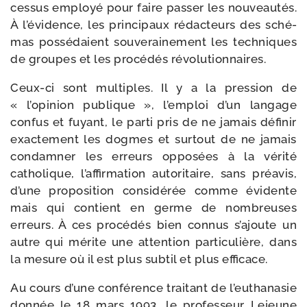
ces­sus employé pour faire pas­ser les nou­veau­tés.
À l’évidence, les prin­ci­paux rédac­teurs des sché­
mas pos­sé­daient sou­ve­rai­ne­ment les tech­niques
de groupes et les pro­cé­dés révolutionnaires.
Ceux-​ci sont mul­tiples. Il y a la pres­sion de
« l’opinion publique », l’emploi d’un lan­gage
confus et fuyant, le par­ti pris de ne jamais défi­nir
exac­te­ment les dogmes et sur­tout de ne jamais
condam­ner les erreurs oppo­sées à la véri­té
catho­lique, l’affirmation auto­ri­taire, sans pré­avis,
d’une pro­po­si­tion consi­dé­rée comme évi­dente
mais qui contient en germe de nom­breuses
erreurs. À ces pro­cé­dés bien connus s’ajoute un
autre qui mérite une atten­tion par­ti­cu­lière, dans
la mesure où il est plus sub­til et plus efficace.
Au cours d’une confé­rence trai­tant de l’euthanasie
don­née le 18 mars 1993, le pro­fes­seur Lejeune