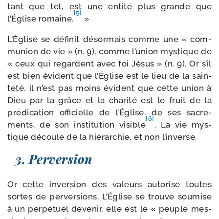
tant que tel, est une enti­té plus grande que
[5]
l’Église romaine.
»
L’Église se défi­nit désor­mais comme une « com­
mu­nion de vie » (n. 9), comme l’union mys­tique de
« ceux qui regardent avec foi Jésus » (n. 9). Or s’il
est bien évident que l’Église est le lieu de la sain­
te­té, il n’est pas moins évident que cette union à
Dieu par la grâce et la cha­ri­té est le fruit de la
pré­di­ca­tion offi­cielle de l’Église, de ses sacre­
[6]
ments, de son ins­ti­tu­tion visible
. La vie mys­
tique découle de la hié­rar­chie, et non l’inverse.
3. Perversion
Or cette inver­sion des valeurs auto­rise toutes
sortes de per­ver­sions. L’Église se trouve sou­mise
à un per­pé­tuel deve­nir, elle est le « peuple mes­