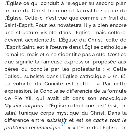
l’Église ce qui conduit à relé­guer au second plan
le rôle du Christ homme et la réa­li­té sociale de
l’Église. Celle-​ci n’est vue que comme un fruit du
Saint-​Esprit. Pour les nova­teurs, il y a bien encore
une struc­ture visible dans l’Église, mais celle-​ci
devient acci­den­telle. L’Église du Christ, celle de
l’Esprit Saint, est à l’œuvre dans l’Église catho­lique
romaine, mais elle ne s’identifie pas à elle. C’est ce
que signi­fie la fameuse expres­sion pro­po­sée aux
pères du concile par les pro­tes­tants : « Cette
Église… sub­siste dans l’Église catho­lique » (n. 8).
La volon­té du Concile est nette : « Par cette
expres­sion, le Concile se dif­fé­ren­cie de la for­mule
de Pie XII, qui avait dit dans son ency­clique
Mystici cor­po­ris
: l’Église catho­lique ‘est’ (
est
, en
latin) l’unique corps mys­tique du Christ. Dans la
dif­fé­rence entre
sub­sis­tit
et
est
se cache tout le
[4]
pro­blème œcu­mé­nique
.
» « L’Être de l’Église, en