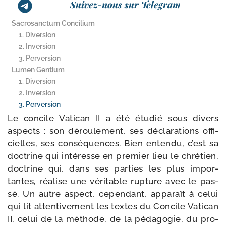
Suivez-nous sur Telegram
Sacrosanctum Concilium
1. Diversion
2. Inversion
3. Perversion
Lumen Gentium
1. Diversion
2. Inversion
3. Perversion
Le concile Vatican II a été étu­dié sous divers
aspects : son dérou­le­ment, ses décla­ra­tions offi­
cielles, ses consé­quences. Bien enten­du, c’est sa
doc­trine qui inté­resse en pre­mier lieu le chré­tien,
doc­trine qui, dans ses par­ties les plus impor­
tantes, réa­lise une véri­table rup­ture avec le pas­
sé. Un autre aspect, cepen­dant, appa­raît à celui
qui lit atten­ti­ve­ment les textes du Concile Vatican
II, celui de la méthode, de la péda­go­gie, du pro­