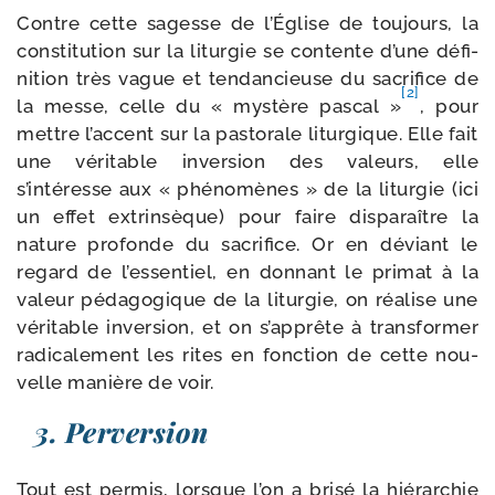
Contre cette sagesse de l’Église de tou­jours, la
consti­tu­tion sur la litur­gie se contente d’une défi­
ni­tion très vague et ten­dan­cieuse du sacri­fice de
[2]
la messe, celle du « mys­tère pas­cal »
, pour
mettre l’accent sur la pas­to­rale litur­gique. Elle fait
une véri­table inver­sion des valeurs, elle
s’intéresse aux « phé­no­mènes » de la litur­gie (ici
un effet extrin­sèque) pour faire dis­pa­raître la
nature pro­fonde du sacri­fice. Or en déviant le
regard de l’essentiel, en don­nant le pri­mat à la
valeur péda­go­gique de la litur­gie, on réa­lise une
véri­table inver­sion, et on s’apprête à trans­for­mer
radi­ca­le­ment les rites en fonc­tion de cette nou­
velle manière de voir.
3. Perversion
Tout est per­mis, lorsque l’on a bri­sé la hié­rar­chie