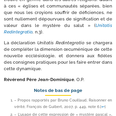
à ces « églises et com­mu­nau­tés sépa­rées, bien
que nous les croyions souf­frir de défi­ciences, ne
sont nul­le­ment dépour­vues de signi­fi­ca­tion et de
valeur dans le mys­tère du salut » (
Unitatis
Redintegratio
,
n.3).
La décla­ra­tion
Unitatis Redintegratio
se char­ge­ra
de com­plé­ter la dimen­sion œcu­mé­nique de cette
nou­velle ecclé­sio­lo­gie, et don­ne­ra aux fidèles
des consignes pra­tiques pour les faire entrer dans
cette dynamique.
Révérend Père Jean-​Dominique
, O.P.
Notes de bas de page
– Propos rap­por­tés par Bruno Couillaud, Raisonner en
véri­té, François de Guibert, 2007, p. 449, note 6.
[
↩
]
– L’usage de cette expres­sion de « mys­tère pas­cal »,