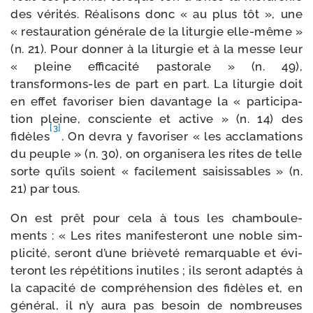
des véri­tés. Réalisons donc « au plus tôt », une
« res­tau­ra­tion géné­rale de la litur­gie elle-​même »
(n. 21). Pour don­ner à la litur­gie et à la messe leur
« pleine effi­ca­ci­té pas­to­rale » (n. 49),
transformons-​les de part en part. La litur­gie doit
en effet favo­ri­ser bien davan­tage la « par­ti­ci­pa­
tion pleine, consciente et active » (n. 14) des
[3]
fidèles
. On devra y favo­ri­ser « les accla­ma­tions
du peuple » (n. 30), on orga­ni­se­ra les rites de telle
sorte qu’ils soient « faci­le­ment sai­sis­sables » (n.
21) par tous.
On est prêt pour cela à tous les cham­bou­le­
ments : « Les rites mani­fes­te­ront une noble sim­
pli­ci­té, seront d’une briè­ve­té remar­quable et évi­
te­ront les répé­ti­tions inutiles ; ils seront adap­tés à
la capa­ci­té de com­pré­hen­sion des fidèles et, en
géné­ral, il n’y aura pas besoin de nom­breuses