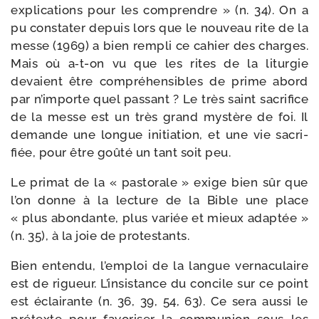
expli­ca­tions pour les com­prendre » (n. 34). On a
pu consta­ter depuis lors que le nou­veau rite de la
messe (1969) a bien rem­pli ce cahier des charges.
Mais où a‑t-​on vu que les rites de la litur­gie
devaient être com­pré­hen­sibles de prime abord
par n’importe quel pas­sant ? Le très saint sacri­fice
de la messe est un très grand mys­tère de foi. Il
demande une longue ini­tia­tion, et une vie sacri­
fiée, pour être goû­té un tant soit peu.
Le pri­mat de la « pas­to­rale » exige bien sûr que
l’on donne à la lec­ture de la Bible une place
« plus abon­dante, plus variée et mieux adap­tée »
(n. 35), à la joie de protestants.
Bien enten­du, l’emploi de la langue ver­na­cu­laire
est de rigueur. L’insistance du concile sur ce point
est éclai­rante (n. 36, 39, 54, 63). Ce sera aus­si le