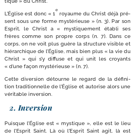
tique » du Christ.
e
L’Église est donc « 1
royaume du Christ déjà pré­
sent sous une forme mys­té­rieuse » (n. 3). Par son
Esprit, le Christ a « mys­ti­que­ment éta­bli ses
frères comme son propre corps (n. 7). Dans ce
corps, on ne voit plus guère la struc­ture visible et
hié­rar­chique de l’Église, mais bien plus « la vie du
Christ » qui s’y dif­fuse et qui unit les croyants
« d’une façon mys­té­rieuse » (n. 7).
Cette diver­sion détourne le regard de la défi­ni­
tion tra­di­tion­nelle de l’Église et auto­rise alors une
véri­table inversion.
2. Inversion
Puisque l’Église est « mys­tique », elle est le lieu
de l’Esprit Saint. Là où l’Esprit Saint agit, là est