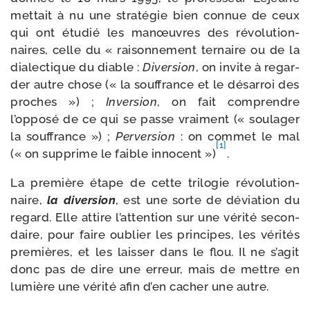
met­tait à nu une stra­té­gie bien connue de ceux
qui ont étu­dié les manœuvres des révo­lu­tion­
naires, celle du « rai­son­ne­ment ter­naire ou de la
dia­lec­tique du diable :
Diversion
, on invite à regar­
der autre chose (« la souf­france et le désar­roi des
proches ») ;
Inversion
, on fait com­prendre
l’opposé de ce qui se passe vrai­ment (« sou­la­ger
la souf­france ») ;
Perversion
: on com­met le mal
[1]
(« on sup­prime le faible inno­cent »)
.
La pre­mière étape de cette tri­lo­gie révo­lu­tion­
naire,
la diver­sion
, est une sorte de dévia­tion du
regard. Elle attire l’attention sur une véri­té secon­
daire, pour faire oublier les prin­cipes, les véri­tés
pre­mières, et les lais­ser dans le flou. Il ne s’agit
donc pas de dire une erreur, mais de mettre en
lumière une véri­té afin d’en cacher une autre.