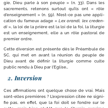
gie, Dieu parle à son peuple » (n. 33). Dans les
sacre­ments, rete­nons sur­tout qu’ils ont « rôle
d’enseignement » (n. 59). N’est-ce pas une appli­
ca­tion du fameux adage «
Lex oran­di, lex cre­den­
di
», la loi de la prière est la loi de la foi, la litur­gie
est un ensei­gne­ment, elle a un rôle pas­to­ral de
pre­mier ordre.
Cette diver­sion est pré­sente dès le Préambule de
SC, qui met en avant la réunion du peuple de
Dieu avant de défi­nir la litur­gie comme culte
public ren­du à Dieu par l’Eglise…
2. Inversion
Ces affir­ma­tions ont quelque chose de vrai. Mais
sont-​elles pre­mières ? L’expression citée ne signi­
fie pas, en effet, que la foi doit se fondre sur le