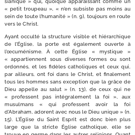
sia­nique » qui
,
quoique appa­rais­sant comme un
« petit trou­peau », « n’en sub­siste pas moins au
sein de toute l’humanité » (n. 9), tou­jours en route
vers le Christ.
Ayant occul­té la struc­ture visible et hié­rar­chique
de l’Église, la porte est éga­le­ment ouverte à
l’œcuménisme. À cette Église « mys­tique »
« appar­tiennent sous diverses formes ou sont
ordon­nés, et les fidèles catho­liques et ceux qui,
par ailleurs, ont foi dans le Christ, et fina­le­ment
tous les hommes sans excep­tion que la grâce de
Dieu appelle au salut » (n. 13), de ceux qui ne
« pro­fessent pas inté­gra­le­ment la foi », aux
musul­mans « qui pro­fessent avoir la foi
d’Abraham, adorent avec nous le Dieu unique » (n.
15). L’Église du Saint Esprit est donc bien plus
large que la stricte Église catho­lique, elle se
trouve en germe dans les autres reli­gions. Quant