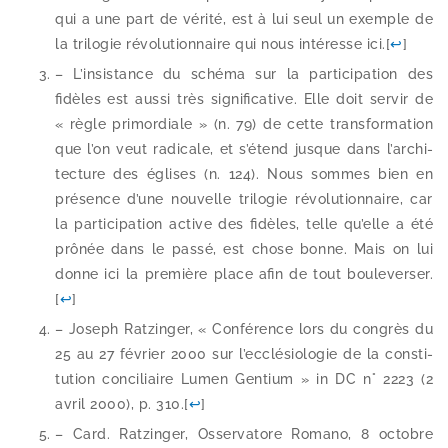
qui a une part de véri­té, est à lui seul un exemple de
la tri­lo­gie révo­lu­tion­naire qui nous inté­resse ici.
[
↩
]
– L’insistance du sché­ma sur la par­ti­ci­pa­tion des
fidèles est aus­si très signi­fi­ca­tive. Elle doit ser­vir de
« règle pri­mor­diale » (n. 79) de cette trans­for­ma­tion
que l’on veut radi­cale, et s’é­tend jusque dans l’ar­chi­
tec­ture des églises (n. 124). Nous sommes bien en
pré­sence d’une nou­velle tri­lo­gie révo­lu­tion­naire, car
la par­ti­ci­pa­tion active des fidèles, telle qu’elle a été
prô­née dans le pas­sé, est chose bonne. Mais on lui
donne ici la pre­mière place afin de tout bou­le­ver­ser.
[
↩
]
– Joseph Ratzinger, « Conférence lors du congrès du
25 au 27 février 2000 sur l’ec­clé­sio­lo­gie de la consti­
tu­tion conci­liaire Lumen Gentium » in DC n° 2223 (2
avril 2000), p. 310.
[
↩
]
– Card. Ratzinger, Osservatore Romano, 8 octobre