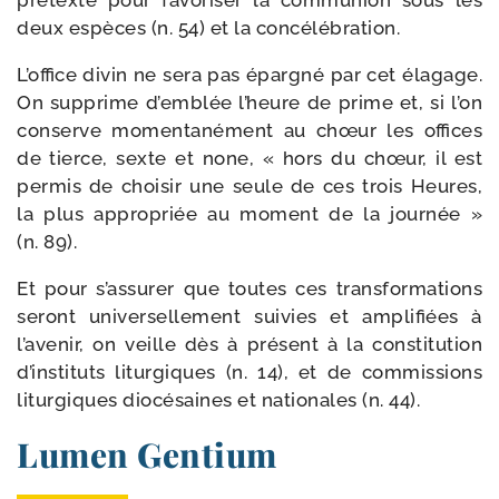
pré­texte pour favo­ri­ser la com­mu­nion sous les
deux espèces (n. 54) et la concélébration.
L’office divin ne sera pas épar­gné par cet éla­gage.
On sup­prime d’emblée l’heure de prime et, si l’on
conserve momen­ta­né­ment au chœur les offices
de tierce, sexte et none, « hors du chœur, il est
per­mis de choi­sir une seule de ces trois Heures,
la plus appro­priée au moment de la jour­née »
(n. 89).
Et pour s’assurer que toutes ces trans­for­ma­tions
seront uni­ver­sel­le­ment sui­vies et ampli­fiées à
l’avenir, on veille dès à pré­sent à la consti­tu­tion
d’instituts litur­giques (n. 14), et de com­mis­sions
litur­giques dio­cé­saines et natio­nales (n. 44).
Lumen Gentium