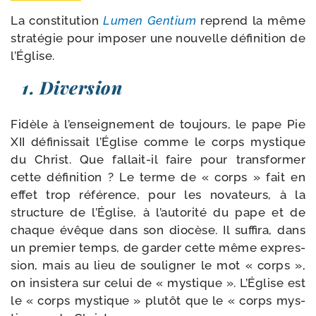
La consti­tu­tion
Lumen Gentium
reprend la même
stra­té­gie pour impo­ser une nou­velle défi­ni­tion de
l’Église.
1. Diversion
Fidèle à l’enseignement de tou­jours, le pape Pie
XII défi­nis­sait l’Église comme le corps mys­tique
du Christ. Que fallait-​il faire pour trans­for­mer
cette défi­ni­tion ? Le terme de « corps » fait en
effet trop réfé­rence, pour les nova­teurs, à la
struc­ture de l’Église, à l’autorité du pape et de
chaque évêque dans son dio­cèse. Il suf­fi­ra, dans
un pre­mier temps, de gar­der cette même expres­
sion, mais au lieu de sou­li­gner le mot « corps »,
on insis­te­ra sur celui de « mys­tique ». L’Église est
le « corps mys­tique » plu­tôt que le « corps mys­