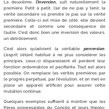
La deuxième,
l’inversion
,
suit natu­rel­le­ment la
pre­mière. Petit à petit, l’air de ne pas y tenir, la
véri­té secon­daire va prendre le pas sur la véri­té
pre­mière. Celle-​ci est mise de côté, elle devient
secon­daire et comme une consé­quence de
l’autre. C’est donc bien une inver­sion des valeurs,
un détrônement.
C’est alors qu’advient la véri­table
per­ver­sion
.
L’esprit s’étant habi­tué à ne plus consi­dé­rer les
prin­cipes, ceux-​ci dis­pa­raissent et perdent leur
fonc­tion ordon­na­trice et paci­fiante. Tout est alors
pos­sible. On rem­place les véri­tés pre­mières par
le pro­grès per­pé­tuel, par l’évolution, et on met en
place un appa­reil arti­fi­ciel pour assu­rer cette
muta­tion continue.
Quelques exemples suf­fisent à mon­trer que les
Pères pro­gres­sistes du Concile et leurs théo­lo­