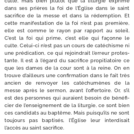
culte, mais bien plu­tôt que la litur­gie exprime
dans ses prières la foi de l’Église dans le saint
sacri­fice de la messe et dans la rédemp­tion. Et
cette mani­fes­ta­tion de la foi n’est pas pre­mière,
elle est comme le rayon par rap­port au soleil.
C’est la foi qui prime, c’est elle qui façonne le
culte. Celui-​ci n’est pas un cours de caté­chisme ni
une pré­di­ca­tion, ce qui rejoin­drait l’erreur pro­tes­
tante. Il est à l’égard du sacri­fice pro­pi­tia­toire ce
que les dames de la cour sont à la reine. On en
trouve d’ailleurs une confir­ma­tion dans le fait très
ancien de ren­voyer les caté­chu­mènes de la
messe après le ser­mon, avant l’offertoire. Or, s’il
est des per­sonnes qui auraient besoin de béné­fi­
cier de l’enseignement de la litur­gie, ce sont bien
ces can­di­dats au bap­tême. Mais puisqu’ils ne sont
tou­jours pas bap­ti­sés, l’Église leur inter­di­sait
l’accès au saint sacrifice.