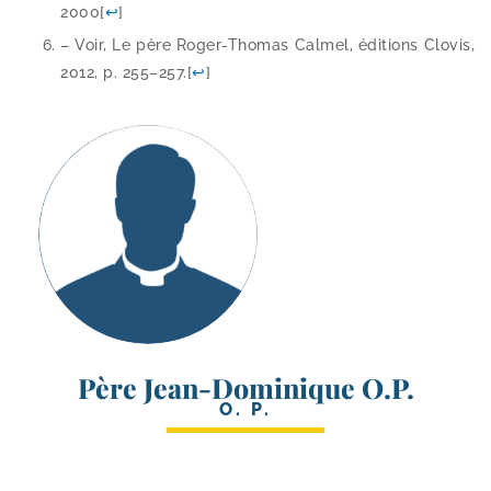
2000
[
↩
]
– Voir, Le père Roger-​Thomas Calmel, édi­tions Clovis,
2012, p. 255–257.
[
↩
]
Père Jean-Dominique O.P.
O. P.