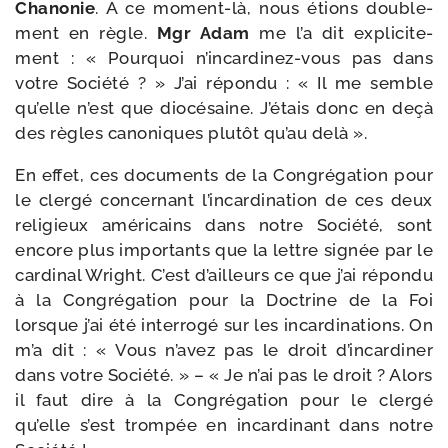
Chanonie
. A ce moment-​là, nous étions dou­ble­
ment en règle.
Mgr Adam
me l’a dit expli­ci­te­
ment : « Pourquoi n’incardinez-vous pas dans
votre Société ? » J’ai répon­du : « Il me semble
qu’elle n’est que dio­cé­saine. J’étais donc en deçà
des règles cano­niques plu­tôt qu’au delà ».
En effet, ces docu­ments de la Congrégation pour
le cler­gé concer­nant l’incardination de ces deux
reli­gieux amé­ri­cains dans notre Société, sont
encore plus impor­tants que la lettre signée par le
car­di­nal Wright. C’est d’ailleurs ce que j’ai répon­du
à la Congrégation pour la Doctrine de la Foi
lorsque j’ai été inter­ro­gé sur les incar­di­na­tions. On
m’a dit : « Vous n’avez pas le droit d’incardiner
dans votre Société. » – « Je n’ai pas le droit ? Alors
il faut dire à la Congrégation pour le cler­gé
qu’elle s’est trom­pée en incar­di­nant dans notre