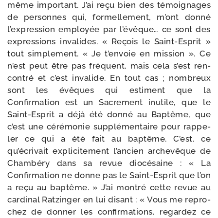
même impor­tant. J’ai reçu bien des témoi­gnages
de per­sonnes qui, for­mel­le­ment, m’ont don­né
l’expression employée par l’évêque… ce sont des
expres­sions inva­lides. « Reçois le Saint-​Esprit »
tout sim­ple­ment. « Je t’envoie en mis­sion ». Ce
n’est peut être pas fré­quent, mais cela s’est ren­
con­tré et c’est inva­lide. En tout cas ; nom­breux
sont les évêques qui estiment que la
Confirmation est un Sacrement inutile, que le
Saint-​Esprit a déjà été don­né au Baptême, que
c’est une céré­mo­nie sup­plé­men­taire pour rap­pe­
ler ce qui a été fait au bap­tême. C’est. ce
qu’écrivait expli­ci­te­ment l’ancien arche­vêque de
Chambéry dans sa revue dio­cé­saine : « La
Confirmation ne donne pas le Saint-​Esprit que l’on
a reçu au bap­tême. » J’ai mon­tré cette revue au
car­di­nal Ratzinger en lui disant : « Vous me repro­
chez de don­ner les confir­ma­tions, regar­dez ce