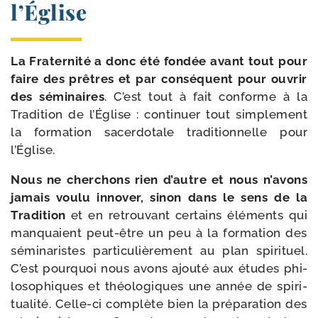
l’Église
La Fraternité a donc été fon­dée avant tout pour
faire des prêtres et par consé­quent pour ouvrir
des sémi­naires
. C’est tout à fait conforme à la
Tradition de l’Église : conti­nuer tout sim­ple­ment
la for­ma­tion sacer­do­tale tra­di­tion­nelle pour
l’Église.
Nous ne cher­chons rien d’autre et nous n’avons
jamais vou­lu inno­ver, sinon dans le sens de la
Tradition
et en retrou­vant cer­tains élé­ments qui
man­quaient peut-​être un peu à la for­ma­tion des
sémi­na­ristes par­ti­cu­liè­re­ment au plan spi­ri­tuel.
C’est pour­quoi nous avons ajou­té aux études phi­
lo­so­phiques et théo­lo­giques une année de spi­ri­
tua­li­té. Celle-​ci com­plète bien la pré­pa­ra­tion des