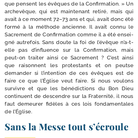
que pensent les évêques de la Confirmation. » Un
arche­vêque, qui est main­te­nant reti­ré, mais qui
avait à ce moment 72–73 ans et qui, avait donc été
for­mé à la méthode ancienne. Il avait connu le
Sacrement de Confirmation comme il a été ensei­
gné autre­fois. Sans doute la foi de l’évêque n’a‑t-
elle pas d’influence sur la Confirmation, mais
peut-​on trai­ter ain­si ce Sacrement ? C’est ain­si
que rai­sonnent les pro­tes­tants et on peutse
deman­der si l’intention de ces évêques est de
faire ce que l’Église veut faire. Si nous vou­lons
sur­vivre et que les béné­dic­tions du Bon Dieu
conti­nuent de des­cendre sur la Fraternité, il nous
faut demeu­rer fidèles à ces lois fon­da­men­tales
de l’Église.
Sans la Messe tout s’écroule