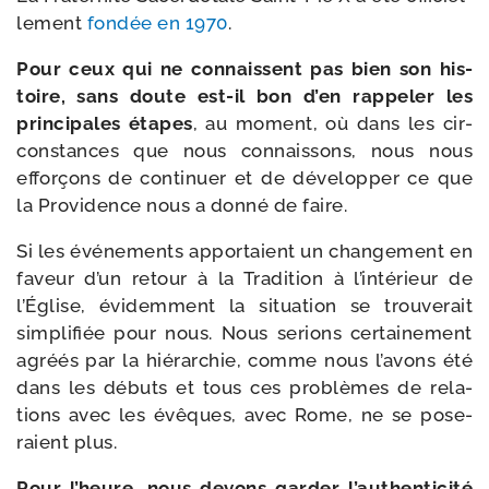
le­ment
fon­dée en 1970
.
Pour ceux qui ne connaissent pas bien son his­
toire, sans doute est-​il bon d’en rap­pe­ler les
prin­ci­pales étapes
, au moment, où dans les cir­
cons­tances que nous connais­sons, nous nous
effor­çons de conti­nuer et de déve­lop­per ce que
la Providence nous a don­né de faire.
Si les évé­ne­ments appor­taient un chan­ge­ment en
faveur d’un retour à la Tradition à l’intérieur de
l’Église, évi­dem­ment la situa­tion se trou­ve­rait
sim­pli­fiée pour nous. Nous serions cer­tai­ne­ment
agréés par la hié­rar­chie, comme nous l’avons été
dans les débuts et tous ces pro­blèmes de rela­
tions avec les évêques, avec Rome, ne se pose­
raient plus.
Pour l’heure, nous devons gar­der l’authenticité