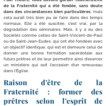
de la Fraternité qui a été fon­dée, sans doute
dans des cir­cons­tances bien par­ti­cu­lières
, mais
cela aurait très bien pu se faire dans des temps
nor­maux. Elle a été sus­ci­tée, c’est vrai, par la
dégra­da­tion des sémi­naires. Mais, il y a eu des
Sociétés comme celles de Saint-​Vincent-​de-​Paul
ou de Saint-​Jean-​Eudes, qui ont été fon­dées avec
un objec­tif iden­tique, qui est et demeure celui de
don­ner une bonne for­ma­tion sacer­do­tale aux
futurs prêtres et de leur per­mettre ain­si d’exercer
un minis­tère qui soit l’occasion d’un renou­veau
dans l’Église.
Raison d’être de la
Fraternité : former des
prêtres selon l’esprit de