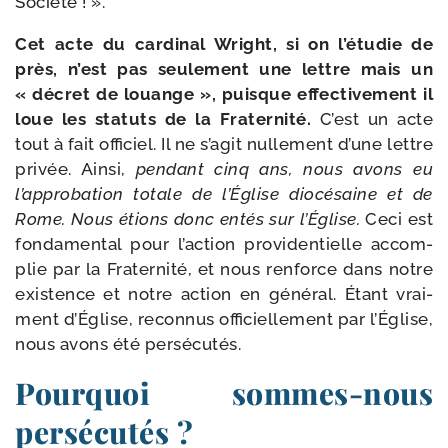
Société ! ».
Cet acte du car­di­nal Wright, si on l’étudie de
près, n’est pas seule­ment une lettre mais un
« décret de louange », puisque effec­ti­ve­ment il
loue les sta­tuts de la Fraternité.
C’est un acte
tout à fait offi­ciel. Il ne s’agit nul­le­ment d’une lettre
pri­vée. Ainsi,
pen­dant cinq ans, nous avons eu
l’approbation totale de l’Église dio­cé­saine et de
Rome. Nous étions donc entés sur l’Église.
Ceci est
fon­da­men­tal pour l’action pro­vi­den­tielle accom­
plie par la Fraternité, et nous ren­force dans notre
exis­tence et notre action en géné­ral. Étant vrai­
ment d’Église, recon­nus offi­ciel­le­ment par l’Église,
nous avons été persécutés.
Pourquoi sommes-​nous
persécutés ?