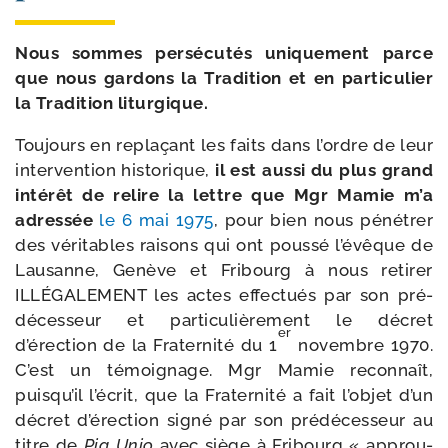
Nous sommes per­sé­cu­tés uni­que­ment parce
que nous gar­dons la Tradition et en par­ti­cu­lier
la Tradition liturgique.
Toujours en repla­çant les faits dans l’ordre de leur
inter­ven­tion his­to­rique,
il est aus­si du plus grand
inté­rêt de relire la lettre que Mgr Mamie m’a
adres­sée
le 6 mai 1975
, pour bien nous péné­trer
des véri­tables rai­sons qui ont pous­sé l’évêque de
Lausanne, Genève et Fribourg à nous reti­rer
ILLÉGALEMENT les actes effec­tués par son pré­
dé­ces­seur et par­ti­cu­liè­re­ment le décret
er
d’érection de la Fraternité du 1
novembre 1970.
C’est un témoi­gnage. Mgr Mamie recon­naît,
puisqu’il l’écrit, que la Fraternité a fait l’objet d’un
décret d’érection signé par son pré­dé­ces­seur au
titre de
Pia Unio
avec siège à Fribourg « approu­