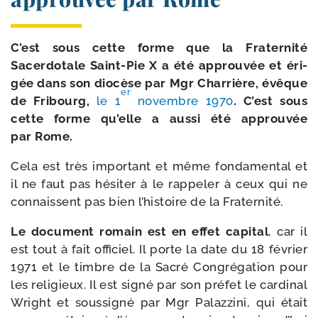
C’est sous cette forme que la Fraternité
Sacerdotale Saint-​Pie X a été approu­vée et éri­
gée dans son dio­cèse par Mgr Charrière, évêque
er
de Fribourg,
le 1
novembre 1970
. C’est sous
cette forme qu’elle a aus­si été approu­vée
par Rome.
Cela est très impor­tant et même fon­da­men­tal et
il ne faut pas hési­ter à le rap­pe­ler à ceux qui ne
connaissent pas bien l’histoire de la Fraternité.
Le docu­ment romain est en effet capi­tal
, car il
est tout à fait offi­ciel. Il porte la date du 18 février
1971 et le timbre de la Sacré Congrégation pour
les reli­gieux. Il est signé par son pré­fet le car­di­nal
Wright et sous­si­gné par Mgr Palazzini, qui était