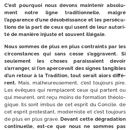
C’est pour­quoi nous devons main­te­nir abso­lu­
ment notre ligne tra­di­tion­nelle, mal­gré
l’apparence d’une déso­béis­sance et les per­sé­cu­
tions de la part de ceux qui usent de leur auto­ri­
té de manière injuste et sou­vent illégale.
Nous sommes de plus en plus contraints par les
cir­cons­tances qui sans cesse s’aggravent. Si
seule­ment les choses parais­saient devoir
s’arranger, si l’on aper­ce­vait des signes tan­gibles
d’un retour à la Tradition, tout serait alors dif­fé­
rent.
Mais, mal­heu­reu­se­ment, c’est tou­jours pire.
Les évêques qui rem­placent ceux qui partent ou
qui meurent, ont reçu moins de for­ma­tion théo­lo­
gique. Ils sont imbus de cet esprit du Concile, de
cet esprit pro­tes­tant, moder­niste et c’est tou­jours
de plus en plus grave.
Devant cette dégra­da­tion
conti­nuelle, est-​ce que nous ne sommes pas