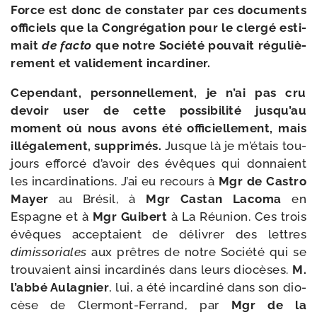
Force est donc de consta­ter par ces docu­ments
offi­ciels que la Congrégation pour le cler­gé esti­
mait
de fac­to
que notre Société pou­vait régu­liè­
re­ment et vali­de­ment incardiner.
Cependant, per­son­nel­le­ment, je n’ai pas cru
devoir user de cette pos­si­bi­li­té jusqu’au
moment où nous avons été offi­ciel­le­ment, mais
illé­ga­le­ment, sup­pri­més.
Jusque là je m’étais tou­
jours effor­cé d’avoir des évêques qui don­naient
les incar­di­na­tions. J’ai eu recours à
Mgr de Castro
Mayer
au Brésil, à
Mgr Castan Lacoma
en
Espagne et à
Mgr Guibert
à La Réunion. Ces trois
évêques accep­taient de déli­vrer des lettres
dimis­so­riales
aux prêtres de notre Société qui se
trou­vaient ain­si incar­di­nés dans leurs dio­cèses.
M.
l’abbé Aulagnier
, lui, a été incar­di­né dans son dio­
cèse de Clermont-​Ferrand, par
Mgr de la