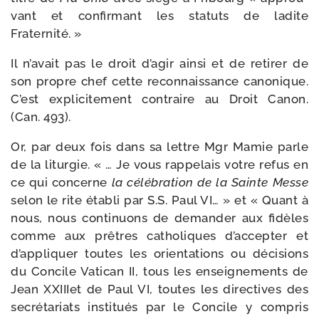
vant et confir­mant les sta­tuts de ladite
Fraternité. »
Il n’avait pas le droit d’agir ain­si et de reti­rer de
son propre chef cette recon­nais­sance cano­nique.
C’est expli­ci­te­ment contraire au Droit Canon.
(Can. 493).
Or, par deux fois dans sa lettre Mgr Mamie parle
de la litur­gie. « … Je vous rap­pe­lais votre refus en
ce qui concerne
la célé­bra­tion de la Sainte Messe
selon le rite éta­bli par S.S. Paul VI… » et « Quant à
nous, nous conti­nuons de deman­der aux fidèles
comme aux prêtres catho­liques d’accepter et
d’appliquer toutes les orien­ta­tions ou déci­sions
du Concile Vatican II, tous les ensei­gne­ments de
Jean XXIIIet de Paul VI, toutes les direc­tives des
secré­ta­riats ins­ti­tués par le Concile y com­pris