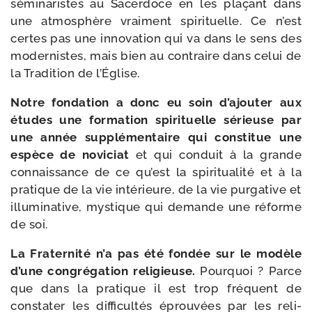
sémi­na­ristes au Sacerdoce en les pla­çant dans
une atmo­sphère vrai­ment spi­ri­tuelle. Ce n’est
certes pas une inno­va­tion qui va dans le sens des
moder­nistes, mais bien au contraire dans celui de
la Tradition de l’Église.
Notre fon­da­tion a donc eu soin d’ajouter aux
études une for­ma­tion spi­ri­tuelle sérieuse par
une année sup­plé­men­taire qui consti­tue une
espèce de novi­ciat
et qui conduit à la grande
connais­sance de ce qu’est la spi­ri­tua­li­té et à la
pra­tique de la vie inté­rieure, de la vie pur­ga­tive et
illu­mi­na­tive, mys­tique qui demande une réforme
de soi.
La Fraternité n’a pas été fon­dée sur le modèle
d’une congré­ga­tion reli­gieuse.
Pourquoi ? Parce
que dans la pra­tique il est trop fré­quent de
consta­ter les dif­fi­cul­tés éprou­vées par les reli­