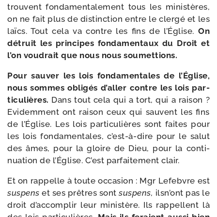
trouvent fon­da­men­ta­le­ment tous les minis­tères,
on ne fait plus de dis­tinc­tion entre le cler­gé et les
laïcs. Tout cela va contre les fins de l’Église.
On
détruit les prin­cipes fon­da­men­taux du Droit et
l’on vou­drait que nous nous soumettions.
Pour sau­ver les lois fon­da­men­tales de l’Église,
nous sommes obli­gés d’aller contre les lois par­
ti­cu­lières.
Dans tout cela qui a tort, qui a rai­son ?
Evidemment ont rai­son ceux qui sauvent les fins
de l’Église. Les lois par­ti­cu­lières sont faites pour
les lois fon­da­men­tales, c’est-à-dire pour le salut
des âmes, pour la gloire de Dieu, pour la conti­
nua­tion de l’Église. C’est par­fai­te­ment clair.
Et on rap­pelle à toute occa­sion : Mgr Lefebvre est
sus­pens
et ses prêtres sont
sus­pens,
ilsn’ont pas le
droit d’accomplir leur minis­tère. Ils rap­pellent là