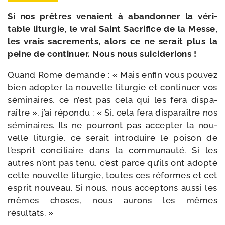
Si
nos prêtres venaient à aban­don­ner la véri­
table litur­gie, le vrai Saint Sacrifice de la Messe,
les vrais sacre­ments, alors ce ne serait plus la
peine de conti­nuer. Nous nous suiciderions !
Quand Rome demande : « Mais enfin vous pou­vez
bien adop­ter la nou­velle litur­gie et conti­nuer vos
sémi­naires, ce n’est pas cela qui les fera dis­pa­
raître », j’ai répon­du : « Si, cela fera dis­pa­raître nos
sémi­naires. Ils ne pour­ront pas accep­ter la nou­
velle litur­gie, ce serait intro­duire le poi­son de
l’esprit conci­liaire dans la com­mu­nau­té. Si les
autres n’ont pas tenu, c’est parce qu’ils ont adop­té
cette nou­velle litur­gie, toutes ces réformes et cet
esprit nou­veau. Si nous, nous accep­tons aus­si les
mêmes choses, nous aurons les mêmes
résultats. »