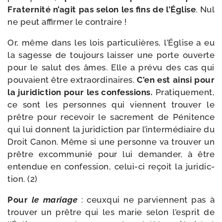
Fraternité n’agit pas selon les fins de l’Église
. Nul
ne peut affir­mer le contraire !
Or, même dans les lois par­ti­cu­lières, l’Église a eu
la sagesse de tou­jours lais­ser une porte ouverte
pour le salut des âmes. Elle a pré­vu des cas qui
pou­vaient être extra­or­di­naires.
C’en est ain­si pour
la juri­dic­tion pour les confes­sions.
Pratiquement,
ce sont les per­sonnes qui viennent trou­ver le
prêtre pour rece­voir le sacre­ment de Pénitence
qui lui donnent la juri­dic­tion par l’intermédiaire du
Droit Canon. Même si une per­sonne va trou­ver un
prêtre excom­mu­nié pour lui deman­der, à être
enten­due en confes­sion, celui-​ci reçoit la juri­dic­
tion. (2)
Pour
le mariage
: ceux­qui ne par­viennent pas à
trou­ver un prêtre qui les marie selon l’esprit de