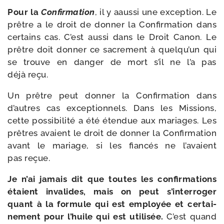
Pour la
Confirmation
, il y aaus­si une excep­tion. Le
prêtre a le droit de don­ner la Confirmation dans
cer­tains cas. C’est aus­si dans le Droit Canon. Le
prêtre doit don­ner ce sacre­ment à quelqu’un qui
se trouve en dan­ger de mort s’il ne l’a pas
déjà reçu.
Un prêtre peut don­ner la Confirmation dans
d’autres cas excep­tion­nels. Dans les Missions,
cette pos­si­bi­li­té a été éten­due aux mariages. Les
prêtres avaient le droit de don­ner la Confirmation
avant le mariage, si les fian­cés ne l’avaient
pas reçue.
Je n’ai jamais dit que toutes les confir­ma­tions
étaient inva­lides, mais on peut s’interroger
quant à la for­mule qui est employée et cer­tai­
ne­ment pour l’huile qui est uti­li­sée.
C’est quand