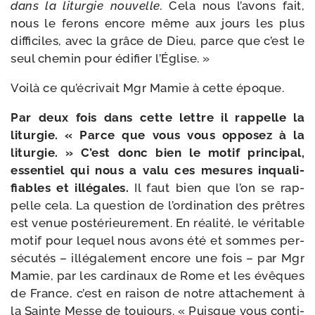
dans la litur­gie nou­velle.
Cela nous l’avons fait,
nous le ferons encore même aux jours les plus
dif­fi­ciles, avec la grâce de Dieu, parce que c’est le
seul che­min pour édi­fier l’Église. »
Voilà ce qu’écrivait Mgr Mamie à cette époque.
Par deux fois dans cette lettre il rap­pelle la
litur­gie. « Parce que vous vous oppo­sez à la
litur­gie. »
C’est donc bien le motif prin­ci­pal,
essen­tiel qui nous a valu ces mesures inqua­li­
fiables et illé­gales.
Il faut bien que l’on se rap­
pelle cela. La ques­tion de l’ordination des prêtres
est venue pos­té­rieu­re­ment. En réa­li­té, le véri­table
motif pour lequel nous avons été et sommes per­
sé­cu­tés – illé­ga­le­ment encore une fois – par Mgr
Mamie, par les car­di­naux de Rome et les évêques
de France, c’est en rai­son de notre atta­che­ment à
la Sainte Messe de tou­jours. « Puisque vous conti­