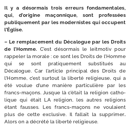
Il y a désor­mais trois erreurs fon­da­men­tales,
qui, d’origine maçon­nique, sont pro­fes­sées
publi­que­ment par les moder­nistes qui occupent
l’Église.
– Le rem­pla­ce­ment du Décalogue par les Droits
de l’Homme.
C’est désor­mais le leit­mo­tiv pour
rap­pe­ler la morale : ce sont les Droits de l’Homme
qui se sont pra­ti­que­ment sub­sti­tués au
Décalogue. Car l’article prin­ci­pal des Droits de
l’Homme, c’est sur­tout la liber­té reli­gieuse, qui a
été vou­lue d’une manière par­ti­cu­lière par les
francs-​maçons. Jusque là c’était la reli­gion catho­
lique qui était LA reli­gion, les autres reli­gions
étant fausses. Les francs-​maçons ne vou­laient
plus de cette exclu­sive. Il fal­lait la sup­pri­mer
.
Alors on a décré­té la liber­té religieuse.