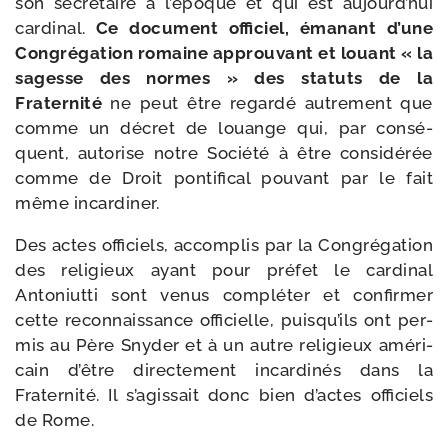
son secré­taire à l’époque et qui est aujourd’hui
car­di­nal.
Ce docu­ment offi­ciel, éma­nant d’une
Congrégation romaine approu­vant et louant « la
sagesse des normes » des sta­tuts de la
Fraternité
ne peut être regar­dé autre­ment que
comme un décret de louange qui, par consé­
quent, auto­rise notre Société à être consi­dé­rée
comme de Droit pon­ti­fi­cal pou­vant par le fait
même incardiner.
Des actes offi­ciels, accom­plis par la Congrégation
des reli­gieux ayant pour pré­fet le car­di­nal
Antoniutti sont venus com­plé­ter et confir­mer
cette recon­nais­sance offi­cielle, puisqu’ils ont per­
mis au Père Snyder et à un autre reli­gieux amé­ri­
cain d’être direc­te­ment incar­di­nés dans la
Fraternité. Il s’agissait donc bien d’actes offi­ciels
de Rome.