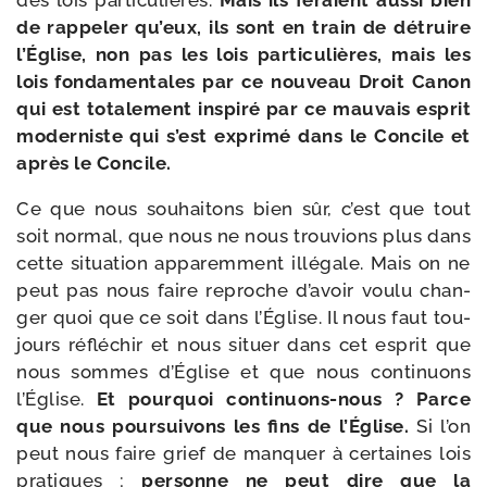
des lois par­ti­cu­lières.
Mais ils feraient aus­si bien
de rap­pe­ler qu’eux, ils sont en train de détruire
l’Église, non pas les lois par­ti­cu­lières, mais les
lois fon­da­men­tales par ce nou­veau Droit Canon
qui est tota­le­ment ins­pi­ré par ce mau­vais esprit
moder­niste qui s’est expri­mé dans le Concile et
après le Concile.
Ce que nous sou­hai­tons bien sûr, c’est que tout
soit nor­mal, que nous ne nous trou­vions plus dans
cette situa­tion appa­rem­ment illé­gale. Mais on ne
peut pas nous faire reproche d’avoir vou­lu chan­
ger quoi que ce soit dans l’Église. Il nous faut tou­
jours réflé­chir et nous situer dans cet esprit que
nous sommes d’Église et que nous conti­nuons
l’Église.
Et pour­quoi continuons-​nous ? Parce
que nous pour­sui­vons les fins de l’Église.
Si l’on
peut nous faire grief de man­quer à cer­taines lois
pra­tiques ;
per­sonne ne peut dire que la