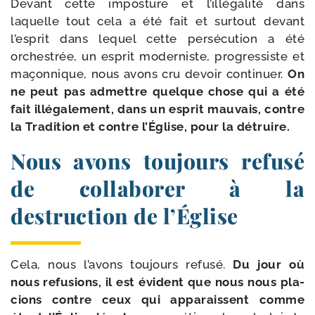
Devant cette impos­ture et l’illégalité dans
laquelle tout cela a été fait et sur­tout devant
l’esprit dans lequel cette per­sé­cu­tion a été
orches­trée, un esprit moder­niste, pro­gres­siste et
maçon­nique, nous avons cru devoir conti­nuer.
On
ne peut pas admettre quelque chose qui a été
fait illé­ga­le­ment, dans un esprit mau­vais, contre
la Tradition et contre l’Église, pour la détruire.
Nous avons toujours refusé
de collaborer à la
destruction de l’Église
Cela, nous l’avons tou­jours refu­sé.
Du jour où
nous refu­sions, il est évident que nous nous pla­
cions contre ceux qui appa­raissent comme