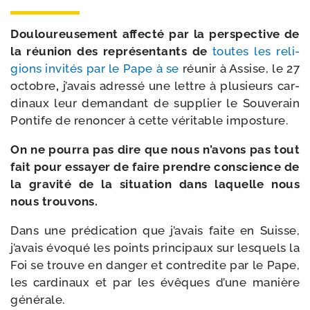
Douloureusement affec­té par la pers­pec­tive de
la réunion des repré­sen­tants de
toutes les reli­
gions invi­tés par le Pape à se
réunir à Assise, le 27
octobre
,
j’avais adres­sé une lettre à plu­sieurs car­
di­naux leur deman­dant de sup­plier le Souverain
Pontife de renon­cer à cette véri­table imposture.
On ne pour­ra pas dire que nous n’avons pas tout
fait pour essayer de faire prendre conscience de
la gra­vi­té de la situa­tion dans laquelle nous
nous trouvons.
Dans une pré­di­ca­tion que j’avais faite en Suisse,
j’avais évo­qué les points prin­ci­paux sur les­quels la
Foi se trouve en dan­ger et contre­dite par le Pape,
les car­di­naux et par les évêques d’une manière
générale.