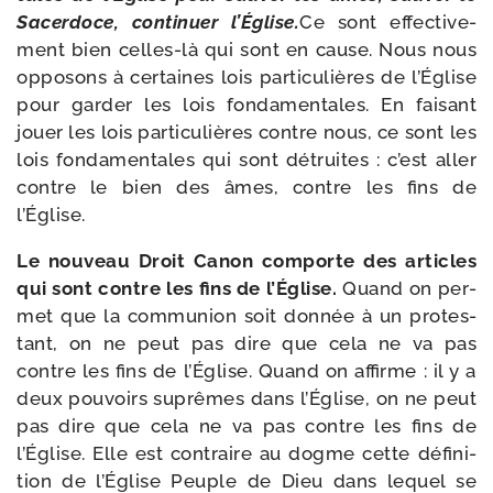
Sacerdoce, conti­nuer l’Église.
Ce sont effec­ti­ve­
ment bien celles-​là qui sont en cause. Nous nous
oppo­sons à cer­taines lois par­ti­cu­lières de l’Église
pour gar­der les lois fon­da­men­tales. En fai­sant
jouer les lois par­ti­cu­lières contre nous, ce sont les
lois fon­da­men­tales qui sont détruites : c’est aller
contre le bien des âmes, contre les fins de
l’Église.
Le nou­veau Droit Canon com­porte des articles
qui sont contre les fins de l’Église.
Quand on per­
met que la com­mu­nion soit don­née à un pro­tes­
tant, on ne peut pas dire que cela ne va pas
contre les fins de l’Église. Quand on affirme : il y a
deux pou­voirs suprêmes dans l’Église, on ne peut
pas dire que cela ne va pas contre les fins de
l’Église. Elle est contraire au dogme cette défi­ni­
tion de l’Église Peuple de Dieu dans lequel se