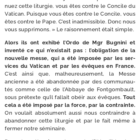
nuez cette litur­gie, vous êtes contre le Concile du
Vatican. Puisque vous êtes contre le Concile, vous
êtes contre le Pape. C’est inad­mis­sible. Donc nous
vous sup­pri­mons. » Le rai­son­ne­ment était simple.
Alors ils ont exhi­bé l’Ordo de Mgr Bugnini et
inven­té ce qui n’existait pas : l’obligation de la
nou­velle messe, qui a été impo­sée par les ser­
vices du Vatican et par les évêques en France.
C’est ain­si que, mal­heu­reu­se­ment, la Messe
ancienne a été aban­don­née par des com­mu­nau­
tés comme celle de l’Abbaye de Fontgombault,
sous pré­texte qu’il fal­lait obéir aux évêques.
Tout
cela a été impo­sé par la force, par la contrainte.
On vou­lait abso­lu­ment aus­si nous contraindre à
aban­don­ner cette litur­gie et par le fait même à
fer­mer notre séminaire.