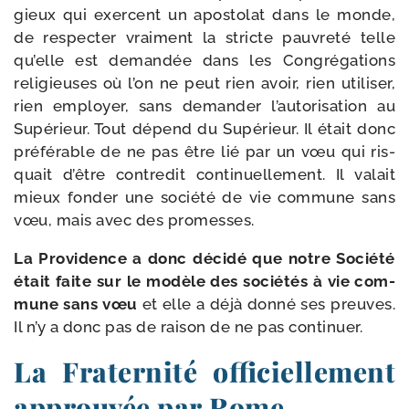
gieux qui exercent un apos­to­lat dans le monde,
de res­pec­ter vrai­ment la stricte pau­vre­té telle
qu’elle est deman­dée dans les Congrégations
reli­gieuses où l’on ne peut rien avoir, rien uti­li­ser,
rien employer, sans deman­der l’autorisation au
Supérieur. Tout dépend du Supérieur. Il était donc
pré­fé­rable de ne pas être lié par un vœu qui ris­
quait d’être contre­dit conti­nuel­le­ment. Il valait
mieux fon­der une socié­té de vie com­mune sans
vœu, mais avec des promesses.
La Providence a donc déci­dé que notre Société
était faite sur le modèle des socié­tés à vie com­
mune sans vœu
et elle a déjà don­né ses preuves.
Il n’y a donc pas de rai­son de ne pas continuer.
La Fraternité officiellement
approuvée par Rome