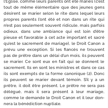
l’Église, comme leurs parents ont été mariés (c’est
tout de même élé­men­taire que des jeunes gens
dési­rent se marier selon le rite dans lequel leurs
propres parents l’ont été et non dans un rite qui
n’est pas seule­ment sou­vent ridi­cule, mais par­fois
odieux, dans une ambiance qui est loin d’être
pieuse et favo­rable à cet acte impor­tant et sacré
qu’est le sacre­ment de mariage), le Droit Canon a
pré­vu une excep­tion. Si les fian­cés ne trouvent
pas de prêtre dans un délai d’un mois, ils peuvent
se marier. Ce sont eux en fait qui se donnent le
sacre­ment. Ils en sont les ministres et dans ce cas
ils sont exempts de la forme cano­nique (2). Donc
ils peuvent se marier devant témoin. S’il y a un
prêtre, il doit être pré­sent. Le prêtre ne sera pas
délé­gué, mais il sera pré­sent à leur mariage,
comme le demande le Droit Canon et il leur don­
ne­ra la béné­dic­tion nuptiale.