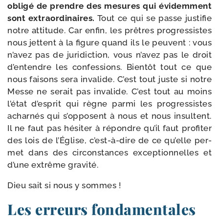
obli­gé de prendre des mesures qui évi­dem­ment
sont extra­or­di­naires.
Tout ce qui se passe jus­ti­fie
notre atti­tude. Car enfin, les prêtres pro­gres­sistes
nous jettent à la figure quand ils le peuvent : vous
n’avez pas de juri­dic­tion, vous n’avez pas le droit
d’entendre les confes­sions. Bientôt tout ce que
nous fai­sons sera inva­lide. C’est tout juste si notre
Messe ne serait pas inva­lide. C’est tout au moins
l’état d’esprit qui règne par­mi les pro­gres­sistes
achar­nés qui s’opposent à nous et nous insultent.
Il ne faut pas hési­ter à répondre qu’il faut pro­fi­ter
des lois de l’Église, c’est-à-dire de ce qu’elle per­
met dans des cir­cons­tances excep­tion­nelles et
d’une extrême gravité.
Dieu sait si nous y sommes !
Les erreurs fondamentales